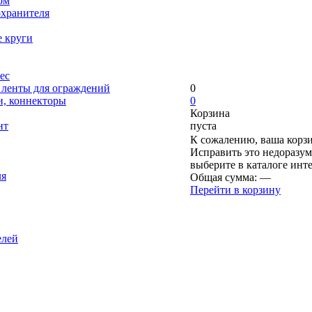
ом
охранителя
е круги
ес
, ленты для ограждений
0
и, коннекторы
0
Корзина
нт
пуста
К сожалению, ваша корзи
Исправить это недоразум
выберите в каталоге инт
ля
Общая сумма:
—
Перейти в корзину
елей