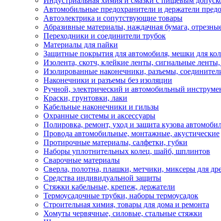
Индустриальная химия и смазки с пищевым допуск
Автомобильные предохранители и держатели пред
Автоэлектрика и сопутствующие товары
Абразивные материалы, наждачная бумага, отрезны
Переходники и соединители трубок
Материалы для пайки
Защитные покрытия для автомобиля, мешки для кол
Изолента, скотч, клейкие ленты, сигнальные ленты
Изолированные наконечники, разъемы, соединител
Наконечники и разъемы без изоляции
Ручной, электрический и автомобильный инструме
Краски, грунтовки, лаки
Кабельные наконечники и гильзы
Охранные системы и аксессуары
Полировка, ремонт, уход и защита кузова автомоби
Провода автомобильные, монтажные, акустические
Протирочные материалы, салфетки, губки
Наборы уплотнительных колец, шайб, шплинтов
Сварочные материалы
Сверла, полотна, плашки, метчики, миксеры для др
Средства индивидуальной защиты
Стяжки кабельные, крепеж, держатели
Термоусадочные трубки, наборы термоусадок
Строительная химия, товары для дома и ремонта
Хомуты червячные, силовые, стальные стяжки