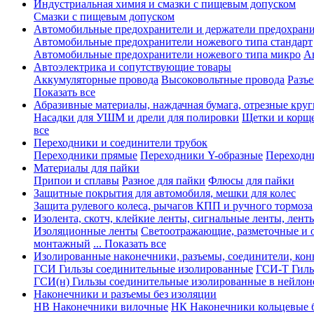
Индустриальная химия и смазки с пищевым допуском
Смазки с пищевым допуском
Автомобильные предохранители и держатели предохрани
Автомобильные предохранители ножевого типа стандарт
Автомобильные предохранители ножевого типа микро
А
Автоэлектрика и сопутствующие товары
Аккумуляторные провода
Высоковольтные провода
Разъ
Показать все
Абразивные материалы, наждачная бумага, отрезные круг
Насадки для УШМ и дрели для полировки
Щетки и корщ
все
Переходники и соединители трубок
Переходники прямые
Переходники Y-образные
Переходн
Материалы для пайки
Припои и сплавы
Разное для пайки
Флюсы для пайки
Защитные покрытия для автомобиля, мешки для колес
Защита рулевого колеса, рычагов КПП и ручного тормоза
Изолента, скотч, клейкие ленты, сигнальные ленты, лент
Изоляционные ленты
Светоотражающие, разметочные и 
монтажный
... Показать все
Изолированные наконечники, разъемы, соединители, ко
ГСИ Гильзы соединительные изолированные
ГСИ-Т Гиль
ГСИ(н) Гильзы соединительные изолированные в нейлон
Наконечники и разъемы без изоляции
НВ Наконечники вилочные
НК Наконечники кольцевые б