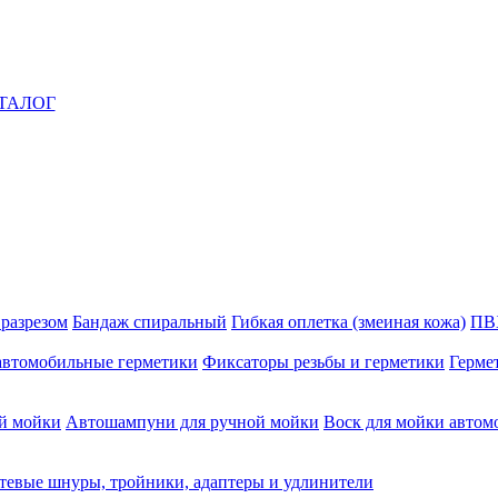
ТАЛОГ
 разрезом
Бандаж спиральный
Гибкая оплетка (змеиная кожа)
ПВ
автомобильные герметики
Фиксаторы резьбы и герметики
Герме
й мойки
Автошампуни для ручной мойки
Воск для мойки автом
тевые шнуры, тройники, адаптеры и удлинители