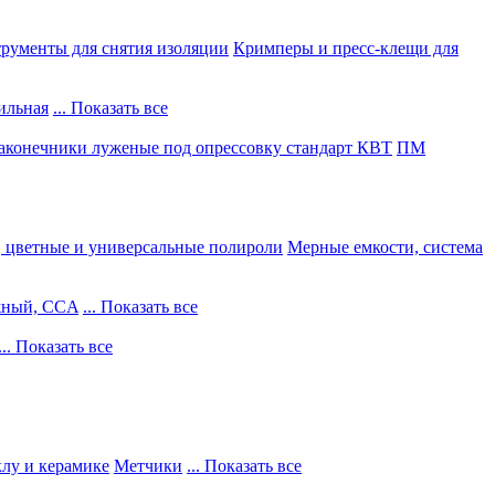
рументы для снятия изоляции
Кримперы и пресс-клещи для
ильная
... Показать все
конечники луженые под опрессовку стандарт КВТ
ПМ
, цветные и универсальные полироли
Мерные емкости, система
жный, CCA
... Показать все
... Показать все
клу и керамике
Метчики
... Показать все