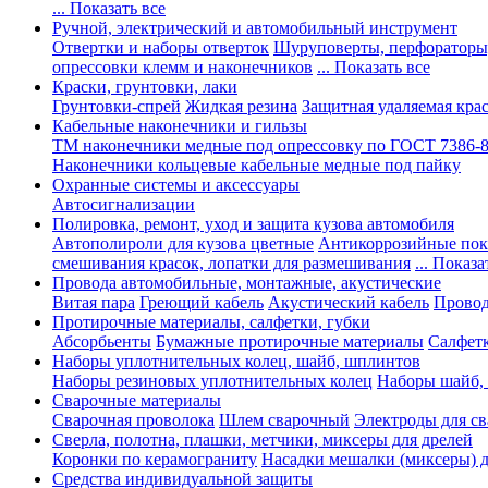
... Показать все
Ручной, электрический и автомобильный инструмент
Отвертки и наборы отверток
Шуруповерты, перфораторы
опрессовки клемм и наконечников
... Показать все
Краски, грунтовки, лаки
Грунтовки-спрей
Жидкая резина
Защитная удаляемая кра
Кабельные наконечники и гильзы
ТМ наконечники медные под опрессовку по ГОСТ 7386-
Наконечники кольцевые кабельные медные под пайку
Охранные системы и аксессуары
Автосигнализации
Полировка, ремонт, уход и защита кузова автомобиля
Автополироли для кузова цветные
Антикоррозийные по
смешивания красок, лопатки для размешивания
... Показа
Провода автомобильные, монтажные, акустические
Витая пара
Греющий кабель
Акустический кабель
Провод
Протирочные материалы, салфетки, губки
Абсорбьенты
Бумажные протирочные материалы
Салфет
Наборы уплотнительных колец, шайб, шплинтов
Наборы резиновых уплотнительных колец
Наборы шайб,
Сварочные материалы
Сварочная проволока
Шлем сварочный
Электроды для с
Сверла, полотна, плашки, метчики, миксеры для дрелей
Коронки по керамограниту
Насадки мешалки (миксеры) д
Средства индивидуальной защиты