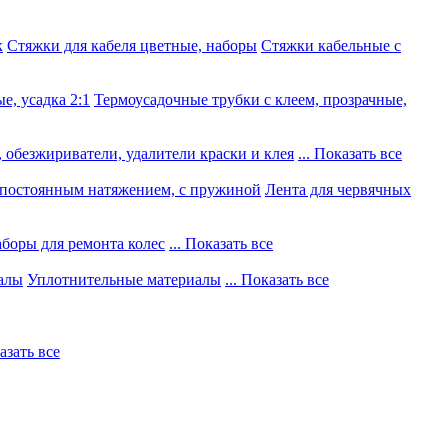
к
Стяжки для кабеля цветные, наборы
Стяжки кабельные с
е, усадка 2:1
Термоусадочные трубки с клеем, прозрачные,
 обезжириватели, удалители краски и клея
... Показать все
постоянным натяжением, с пружиной
Лента для червячных
боры для ремонта колес
... Показать все
алы
Уплотнительные материалы
... Показать все
казать все