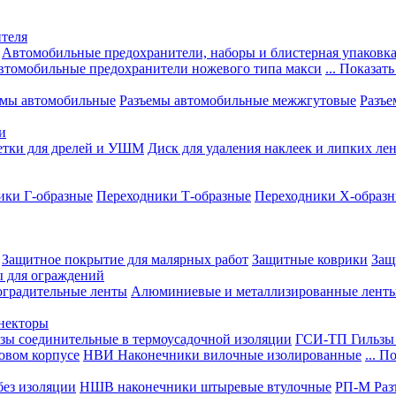
теля
Автомобильные предохранители, наборы и блистерная упаковк
втомобильные предохранители ножевого типа макси
... Показать
емы автомобильные
Разъемы автомобильные межжгутовые
Разъе
и
етки для дрелей и УШМ
Диск для удаления наклеек и липких ле
ики Г-образные
Переходники Т-образные
Переходники Х-образ
Защитное покрытие для малярных работ
Защитные коврики
Защ
ы для ограждений
оградительные ленты
Алюминиевые и металлизированные лент
ннекторы
зы соединительные в термоусадочной изоляции
ГСИ-ТП Гильзы 
овом корпусе
НВИ Наконечники вилочные изолированные
... П
ез изоляции
НШВ наконечники штыревые втулочные
РП-М Раз