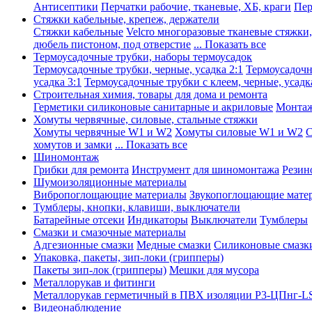
Антисептики
Перчатки рабочие, тканевые, ХБ, краги
Пер
Стяжки кабельные, крепеж, держатели
Стяжки кабельные
Velcro многоразовые тканевые стяжки
дюбель пистоном, под отверстие
... Показать все
Термоусадочные трубки, наборы термоусадок
Термоусадочные трубки, черные, усадка 2:1
Термоусадочны
усадка 3:1
Термоусадочные трубки с клеем, черные, усадка
Строительная химия, товары для дома и ремонта
Герметики силиконовые санитарные и акриловые
Монтаж
Хомуты червячные, силовые, стальные стяжки
Хомуты червячные W1 и W2
Хомуты силовые W1 и W2
С
хомутов и замки
... Показать все
Шиномонтаж
Грибки для ремонта
Инструмент для шиномонтажа
Резин
Шумоизоляционные материалы
Вибропоглощающие материалы
Звукопоглощающие мате
Тумблеры, кнопки, клавиши, выключатели
Батарейные отсеки
Индикаторы
Выключатели
Тумблеры
Смазки и смазочные материалы
Адгезионные смазки
Медные смазки
Силиконовые смазк
Упаковка, пакеты, зип-локи (грипперы)
Пакеты зип-лок (грипперы)
Мешки для мусора
Металлорукав и фитинги
Металлорукав герметичный в ПВХ изоляции Р3-ЦПнг-L
Видеонаблюдение