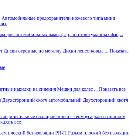
а
Автомобильные предохранители ножевого типа мини
 все
мы для автомобильных ламп, фар, противотуманных фар
...
нт
Диски отрезные по металлу
Диски лепестковые
... Показать
ные
итные накидки на сидения
Мешки для колес
... Показать все
ы
Двухсторонний скотч автомобильный
Двухсторонний скотч
соединительные изолированный с термоусадкой и припоем
оказать все
ъем плоский без изоляции
РП-П Разъем плоский без изоляции