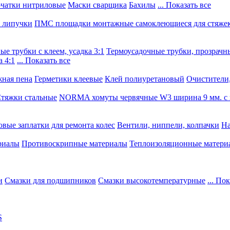
чатки нитриловые
Маски сварщика
Бахилы
... Показать все
, липучки
ПМС площадки монтажные самоклеющиеся для стяже
е трубки с клеем, усадка 3:1
Термоусадочные трубки, прозрачны
 4:1
... Показать все
ная пена
Герметики клеевые
Клей полиуретановый
Очистители,
тяжки стальные
NORMA хомуты червячные W3 ширина 9 мм. с 
овые заплатки для ремонта колес
Вентили, ниппели, колпачки
На
риалы
Противоскрипные материалы
Теплоизоляционные матери
и
Смазки для подшипников
Смазки высокотемпературные
... По
S