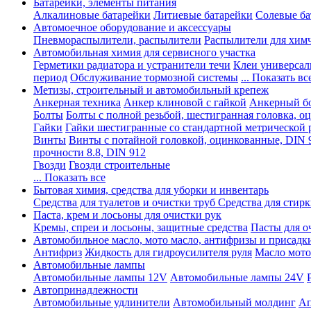
Батарейки, элементы питания
Алкалиновые батарейки
Литиевые батарейки
Солевые ба
Автомоечное оборудование и аксессуары
Пневмораспылители, распылители
Распылители для хим
Автомобильная химия для сервисного участка
Герметики радиатора и устранители течи
Клеи универсал
период
Обслуживание тормозной системы
... Показать вс
Метизы, строительный и автомобильный крепеж
Анкерная техника
Анкер клиновой с гайкой
Анкерный бо
Болты
Болты с полной резьбой, шестигранная головка, 
Гайки
Гайки шестигранные со стандартной метрической 
Винты
Винты с потайной головкой, оцинкованные, DIN 
прочности 8.8, DIN 912
Гвозди
Гвозди строительные
... Показать все
Бытовая химия, средства для уборки и инвентарь
Средства для туалетов и очистки труб
Средства для стир
Паста, крем и лосьоны для очистки рук
Кремы, спреи и лосьоны, защитные средства
Пасты для о
Автомобильное масло, мото масло, антифризы и присадк
Антифриз
Жидкость для гидроусилителя руля
Масло мото
Автомобильные лампы
Автомобильные лампы 12V
Автомобильные лампы 24V
Автопринадлежности
Автомобильные удлинители
Автомобильный молдинг
Ап