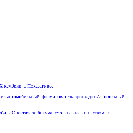
Х кембрик
... Показать все
тик автомобильный, формирователь прокладок
Аэрозольный
обиля
Очистители битума, смол, наклеек и насекомых
...