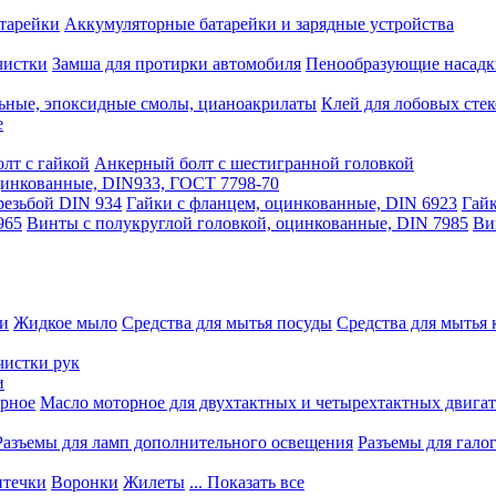
тарейки
Аккумуляторные батарейки и зарядные устройства
чистки
Замша для протирки автомобиля
Пенообразующие насадк
ьные, эпоксидные смолы, цианоакрилаты
Клей для лобовых стек
е
лт с гайкой
Анкерный болт с шестигранной головкой
оцинкованные, DIN933, ГОСТ 7798-70
резьбой DIN 934
Гайки с фланцем, оцинкованные, DIN 6923
Гайк
965
Винты с полукруглой головкой, оцинкованные, DIN 7985
Ви
ки
Жидкое мыло
Средства для мытья посуды
Средства для мытья 
чистки рук
и
рное
Масло моторное для двухтактных и четырехтактных двига
Разъемы для ламп дополнительного освещения
Разъемы для гало
течки
Воронки
Жилеты
... Показать все