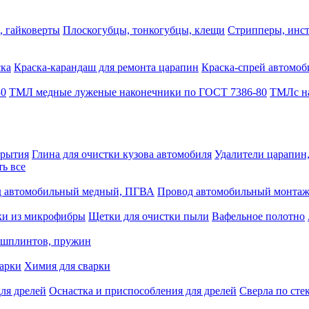
, гайковерты
Плоскогубцы, тонкогубцы, клещи
Стрипперы, инст
ска
Краска-карандаш для ремонта царапин
Краска-спрей автомоб
80
ТМЛ медные луженые наконечники по ГОСТ 7386-80
ТМЛс на
крытия
Глина для очистки кузова автомобиля
Удалители царапин
ть все
 автомобильный медный, ПГВА
Провод автомобильный монта
ки из микрофибры
Щетки для очистки пыли
Вафельное полотно
 шплинтов, пружин
варки
Химия для сварки
ля дрелей
Оснастка и приспособления для дрелей
Сверла по сте