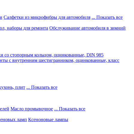
и
Салфетки из микрофибры для автомобиля
... Показать все
ол, наборы для ремонта
Обслуживание автомобиля в зимний
и со стопорным кольцом, оцинкованные, DIN 985
нты с внутренним шестигранником, оцинкованные, класс
кухонь, плит
... Показать все
телей
Масло промывочное
... Показать все
геновых ламп
Ксеноновые лампы