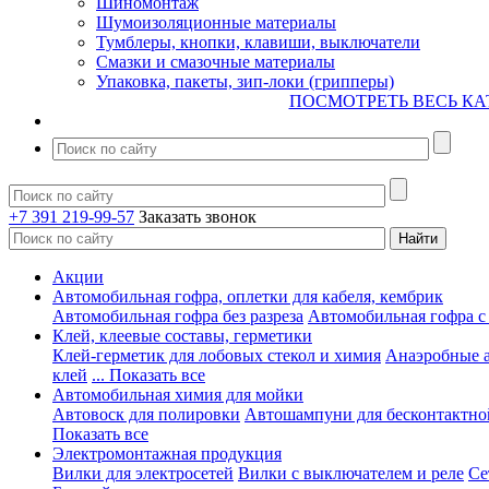
Шиномонтаж
Шумоизоляционные материалы
Тумблеры, кнопки, клавиши, выключатели
Смазки и смазочные материалы
Упаковка, пакеты, зип-локи (грипперы)
ПОСМОТРЕТЬ ВЕСЬ КА
+7 391 219-99-57
Заказать звонок
Акции
Автомобильная гофра, оплетки для кабеля, кембрик
Автомобильная гофра без разреза
Автомобильная гофра с
Клей, клеевые составы, герметики
Клей-герметик для лобовых стекол и химия
Анаэробные 
клей
... Показать все
Автомобильная химия для мойки
Автовоск для полировки
Автошампуни для бесконтактно
Показать все
Электромонтажная продукция
Вилки для электросетей
Вилки с выключателем и реле
Се