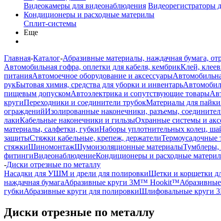
Видеокамеры для видеонаблюдения
Видеорегистраторы 
Кондиционеры и расходные материлы
Сплит-системы
Еще
Главная
-
Каталог
-
Абразивные материалы, наждачная бумага, от
Автомобильная гофра, оплетки для кабеля, кембрик
Клей, клеев
питания
Автомоечное оборудование и аксессуары
Автомобильна
рук
Бытовая химия, средства для уборки и инвентарь
Автомобиль
пищевым допуском
Автоэлектрика и сопутствующие товары
Ав
круги
Переходники и соединители трубок
Материалы для пайки
ограждений
Изолированные наконечники, разъемы, соединител
лаки
Кабельные наконечники и гильзы
Охранные системы и акс
материалы, салфетки, губки
Наборы уплотнительных колец, ша
защиты
Стяжки кабельные, крепеж, держатели
Термоусадочные 
стяжки
Шиномонтаж
Шумоизоляционные материалы
Тумблеры,
фитинги
Видеонаблюдение
Кондиционеры и расходные матери
-
Диски отрезные по металлу
Насадки для УШМ и дрели для полировки
Щетки и корщетки д
наждачная бумага
Абразивные круги 3M™ Hookit™
Абразивные
губки
Абразивные круги для полировки
Шлифовальные круги 
Диски отрезные по металлу