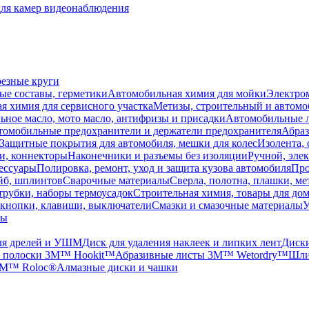
для камер видеонаблюдения
резные круги
ые составы, герметики
Автомобильная химия для мойки
Электро
я химия для сервисного участка
Метизы, строительный и автом
ное масло, мото масло, антифризы и присадки
Автомобильные
томобильные предохранители и держатели предохранителя
Абраз
Защитные покрытия для автомобиля, мешки для колес
Изолента, 
и, коннекторы
Наконечники и разъемы без изоляции
Ручной, эле
ессуары
Полировка, ремонт, уход и защита кузова автомобиля
Про
йб, шплинтов
Сварочные материалы
Сверла, полотна, плашки, ме
трубки, наборы термоусадок
Строительная химия, товары для дом
 кнопки, клавиши, выключатели
Смазки и смазочные материалы
У
лы
ля дрелей и УШМ
Диск для удаления наклеек и липких лент
Диски
 полоски 3M™ Hookit™
Абразивные листы 3M™ Wetordry™
Шли
3M™ Roloc®
Алмазные диски и чашки