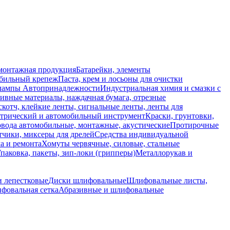
монтажная продукция
Батарейки, элементы
обильный крепеж
Паста, крем и лосьоны для очистки
 лампы
Автопринадлежности
Индустриальная химия и смазки с
ивные материалы, наждачная бумага, отрезные
скотч, клейкие ленты, сигнальные ленты, ленты для
ктрический и автомобильный инструмент
Краски, грунтовки,
вода автомобильные, монтажные, акустические
Протирочные
тчики, миксеры для дрелей
Средства индивидуальной
а и ремонта
Хомуты червячные, силовые, стальные
паковка, пакеты, зип-локи (грипперы)
Металлорукав и
 лепестковые
Диски шлифовальные
Шлифовальные листы,
фовальная сетка
Абразивные и шлифовальные