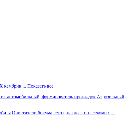
Х кембрик
... Показать все
тик автомобильный, формирователь прокладок
Аэрозольный
обиля
Очистители битума, смол, наклеек и насекомых
...