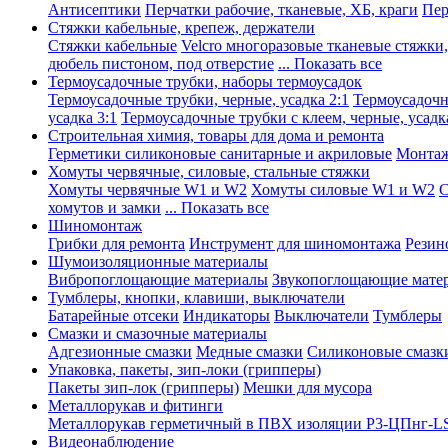
Антисептики
Перчатки рабочие, тканевые, ХБ, краги
Пер
Стяжки кабельные, крепеж, держатели
Стяжки кабельные
Velcro многоразовые тканевые стяжки
дюбель пистоном, под отверстие
... Показать все
Термоусадочные трубки, наборы термоусадок
Термоусадочные трубки, черные, усадка 2:1
Термоусадочны
усадка 3:1
Термоусадочные трубки с клеем, черные, усадка
Строительная химия, товары для дома и ремонта
Герметики силиконовые санитарные и акриловые
Монтаж
Хомуты червячные, силовые, стальные стяжки
Хомуты червячные W1 и W2
Хомуты силовые W1 и W2
С
хомутов и замки
... Показать все
Шиномонтаж
Грибки для ремонта
Инструмент для шиномонтажа
Резин
Шумоизоляционные материалы
Вибропоглощающие материалы
Звукопоглощающие мате
Тумблеры, кнопки, клавиши, выключатели
Батарейные отсеки
Индикаторы
Выключатели
Тумблеры
Смазки и смазочные материалы
Адгезионные смазки
Медные смазки
Силиконовые смазк
Упаковка, пакеты, зип-локи (грипперы)
Пакеты зип-лок (грипперы)
Мешки для мусора
Металлорукав и фитинги
Металлорукав герметичный в ПВХ изоляции Р3-ЦПнг-L
Видеонаблюдение