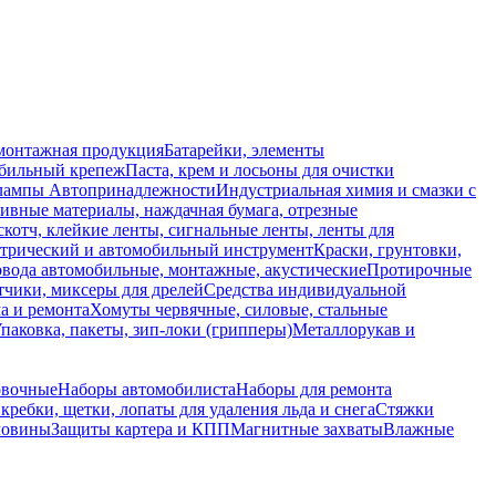
монтажная продукция
Батарейки, элементы
обильный крепеж
Паста, крем и лосьоны для очистки
 лампы
Автопринадлежности
Индустриальная химия и смазки с
ивные материалы, наждачная бумага, отрезные
скотч, клейкие ленты, сигнальные ленты, ленты для
ктрический и автомобильный инструмент
Краски, грунтовки,
вода автомобильные, монтажные, акустические
Протирочные
тчики, миксеры для дрелей
Средства индивидуальной
а и ремонта
Хомуты червячные, силовые, стальные
паковка, пакеты, зип-локи (грипперы)
Металлорукав и
овочные
Наборы автомобилиста
Наборы для ремонта
кребки, щетки, лопаты для удаления льда и снега
Стяжки
ловины
Защиты картера и КПП
Магнитные захваты
Влажные