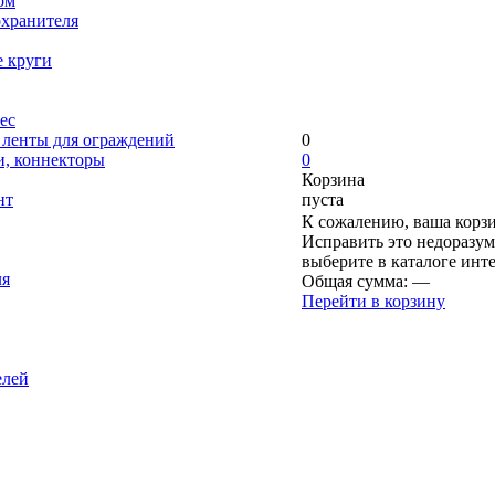
ом
охранителя
е круги
ес
, ленты для ограждений
0
и, коннекторы
0
Корзина
нт
пуста
К сожалению, ваша корзи
Исправить это недоразум
выберите в каталоге инт
ля
Общая сумма:
—
Перейти в корзину
елей