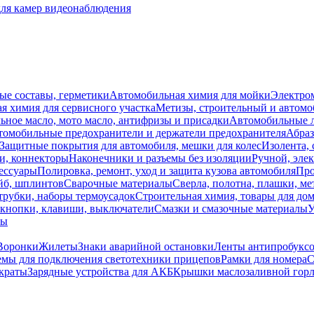
для камер видеонаблюдения
ые составы, герметики
Автомобильная химия для мойки
Электро
я химия для сервисного участка
Метизы, строительный и автом
ное масло, мото масло, антифризы и присадки
Автомобильные
томобильные предохранители и держатели предохранителя
Абраз
Защитные покрытия для автомобиля, мешки для колес
Изолента, 
и, коннекторы
Наконечники и разъемы без изоляции
Ручной, эле
ессуары
Полировка, ремонт, уход и защита кузова автомобиля
Про
йб, шплинтов
Сварочные материалы
Сверла, полотна, плашки, ме
трубки, наборы термоусадок
Строительная химия, товары для дом
 кнопки, клавиши, выключатели
Смазки и смазочные материалы
У
лы
Воронки
Жилеты
Знаки аварийной остановки
Ленты антипробукс
емы для подключения светотехники прицепов
Рамки для номера
С
краты
Зарядные устройства для АКБ
Крышки маслозаливной гор