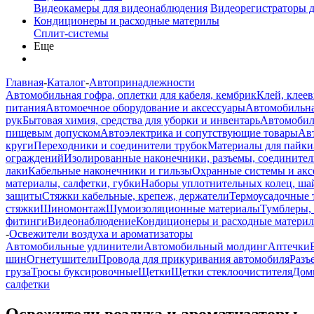
Видеокамеры для видеонаблюдения
Видеорегистраторы 
Кондиционеры и расходные материлы
Сплит-системы
Еще
Главная
-
Каталог
-
Автопринадлежности
Автомобильная гофра, оплетки для кабеля, кембрик
Клей, клеев
питания
Автомоечное оборудование и аксессуары
Автомобильна
рук
Бытовая химия, средства для уборки и инвентарь
Автомобиль
пищевым допуском
Автоэлектрика и сопутствующие товары
Ав
круги
Переходники и соединители трубок
Материалы для пайки
ограждений
Изолированные наконечники, разъемы, соединител
лаки
Кабельные наконечники и гильзы
Охранные системы и акс
материалы, салфетки, губки
Наборы уплотнительных колец, ша
защиты
Стяжки кабельные, крепеж, держатели
Термоусадочные 
стяжки
Шиномонтаж
Шумоизоляционные материалы
Тумблеры,
фитинги
Видеонаблюдение
Кондиционеры и расходные матери
-
Освежители воздуха и ароматизаторы
Автомобильные удлинители
Автомобильный молдинг
Аптечки
шин
Огнетушители
Провода для прикуривания автомобиля
Разъ
груза
Тросы буксировочные
Щетки
Щетки стеклоочистителя
Дом
салфетки
Освежители воздуха и ароматизаторы