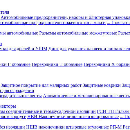
теля
Автомобильные предохранители, наборы и блистерная упаковк
втомобильные предохранители ножевого типа макси
... Показать
емы автомобильные
Разъемы автомобильные межжгутовые
Разъе
и
етки для дрелей и УШМ
Диск для удаления наклеек и липких ле
ики Г-образные
Переходники Т-образные
Переходники Х-образ
Защитное покрытие для малярных работ
Защитные коврики
Защ
ы для ограждений
оградительные ленты
Алюминиевые и металлизированные лент
ннекторы
зы соединительные в термоусадочной изоляции
ГСИ-ТП Гильзы 
овом корпусе
НВИ Наконечники вилочные изолированные
... П
ез изоляции
НШВ наконечники штыревые втулочные
РП-М Раз