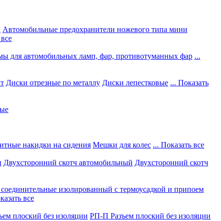
а
Автомобильные предохранители ножевого типа мини
 все
мы для автомобильных ламп, фар, противотуманных фар
...
нт
Диски отрезные по металлу
Диски лепестковые
... Показать
ные
итные накидки на сидения
Мешки для колес
... Показать все
ы
Двухсторонний скотч автомобильный
Двухсторонний скотч
соединительные изолированный с термоусадкой и припоем
оказать все
ъем плоский без изоляции
РП-П Разъем плоский без изоляции