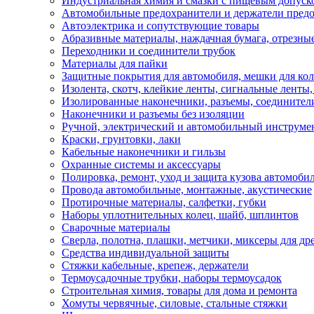
Индустриальная химия и смазки с пищевым допуск
Автомобильные предохранители и держатели пред
Автоэлектрика и сопутствующие товары
Абразивные материалы, наждачная бумага, отрезны
Переходники и соединители трубок
Материалы для пайки
Защитные покрытия для автомобиля, мешки для кол
Изолента, скотч, клейкие ленты, сигнальные ленты
Изолированные наконечники, разъемы, соединител
Наконечники и разъемы без изоляции
Ручной, электрический и автомобильный инструме
Краски, грунтовки, лаки
Кабельные наконечники и гильзы
Охранные системы и аксессуары
Полировка, ремонт, уход и защита кузова автомоби
Провода автомобильные, монтажные, акустические
Протирочные материалы, салфетки, губки
Наборы уплотнительных колец, шайб, шплинтов
Сварочные материалы
Сверла, полотна, плашки, метчики, миксеры для др
Средства индивидуальной защиты
Стяжки кабельные, крепеж, держатели
Термоусадочные трубки, наборы термоусадок
Строительная химия, товары для дома и ремонта
Хомуты червячные, силовые, стальные стяжки