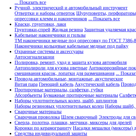
... Показать все
Ручной, электрический и автомобильный инструмент
Отвертки и наборы отверток
Шуруповерты, перфораторы
опрессовки клемм и наконечников
... Показать все
Краски, грунтовки, лаки
Грунтовки-спрей
Жидкая резина
Защитная удаляемая кра
Кабельные наконечники и гильзы
ТМ наконечники медные под опрессовку по ГОСТ 7386-
Наконечники кольцевые кабельные медные под пайку
Охранные системы и аксессуары
Автосигнализации
Полировка, ремонт, уход и защита кузова автомобиля
Автополироли для кузова цветные
Антикоррозийные по
смешивания красок, лопатки для размешивания
... Показа
Провода автомобильные, монтажные, акустические
Витая пара
Греющий кабель
Акустический кабель
Провод
Протирочные материалы, салфетки, губки
Абсорбьенты
Бумажные протирочные материалы
Салфет
Наборы уплотнительных колец, шайб, шплинтов
Наборы резиновых уплотнительных колец
Наборы шайб,
Сварочные материалы
Сварочная проволока
Шлем сварочный
Электроды для с
Сверла, полотна, плашки, метчики, миксеры для дрелей
Коронки по керамограниту
Насадки мешалки (миксеры) д
Средства индивидуальной защиты