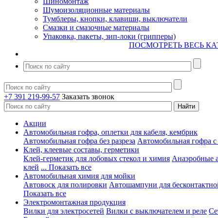
Шиномонтаж
Шумоизоляционные материалы
Тумблеры, кнопки, клавиши, выключатели
Смазки и смазочные материалы
Упаковка, пакеты, зип-локи (грипперы)
ПОСМОТРЕТЬ ВЕСЬ КА
+7 391 219-99-57
Заказать звонок
Акции
Автомобильная гофра, оплетки для кабеля, кембрик
Автомобильная гофра без разреза
Автомобильная гофра с
Клей, клеевые составы, герметики
Клей-герметик для лобовых стекол и химия
Анаэробные 
клей
... Показать все
Автомобильная химия для мойки
Автовоск для полировки
Автошампуни для бесконтактно
Показать все
Электромонтажная продукция
Вилки для электросетей
Вилки с выключателем и реле
Се