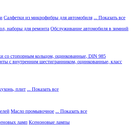
и
Салфетки из микрофибры для автомобиля
... Показать все
ол, наборы для ремонта
Обслуживание автомобиля в зимний
и со стопорным кольцом, оцинкованные, DIN 985
нты с внутренним шестигранником, оцинкованные, класс
кухонь, плит
... Показать все
телей
Масло промывочное
... Показать все
геновых ламп
Ксеноновые лампы