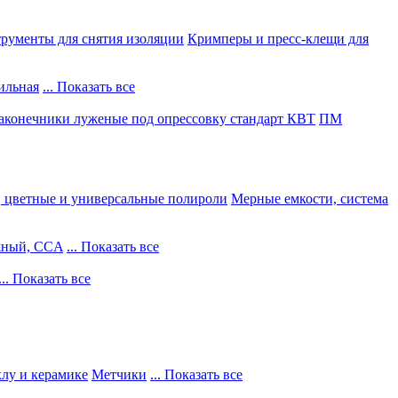
рументы для снятия изоляции
Кримперы и пресс-клещи для
ильная
... Показать все
конечники луженые под опрессовку стандарт КВТ
ПМ
, цветные и универсальные полироли
Мерные емкости, система
жный, CCA
... Показать все
... Показать все
клу и керамике
Метчики
... Показать все