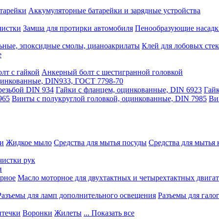
тарейки
Аккумуляторные батарейки и зарядные устройства
чистки
Замша для протирки автомобиля
Пенообразующие насадк
ьные, эпоксидные смолы, цианоакрилаты
Клей для лобовых стек
е
лт с гайкой
Анкерный болт с шестигранной головкой
оцинкованные, DIN933, ГОСТ 7798-70
резьбой DIN 934
Гайки с фланцем, оцинкованные, DIN 6923
Гайк
965
Винты с полукруглой головкой, оцинкованные, DIN 7985
Ви
ки
Жидкое мыло
Средства для мытья посуды
Средства для мытья 
чистки рук
и
рное
Масло моторное для двухтактных и четырехтактных двига
Разъемы для ламп дополнительного освещения
Разъемы для гало
течки
Воронки
Жилеты
... Показать все