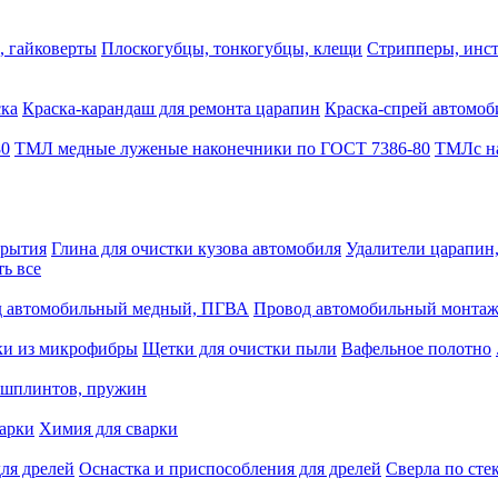
, гайковерты
Плоскогубцы, тонкогубцы, клещи
Стрипперы, инст
ска
Краска-карандаш для ремонта царапин
Краска-спрей автомоб
80
ТМЛ медные луженые наконечники по ГОСТ 7386-80
ТМЛс на
крытия
Глина для очистки кузова автомобиля
Удалители царапин
ть все
 автомобильный медный, ПГВА
Провод автомобильный монта
ки из микрофибры
Щетки для очистки пыли
Вафельное полотно
 шплинтов, пружин
варки
Химия для сварки
ля дрелей
Оснастка и приспособления для дрелей
Сверла по сте