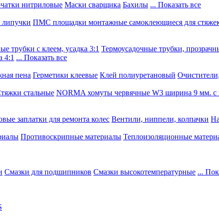
чатки нитриловые
Маски сварщика
Бахилы
... Показать все
, липучки
ПМС площадки монтажные самоклеющиеся для стяже
е трубки с клеем, усадка 3:1
Термоусадочные трубки, прозрачны
 4:1
... Показать все
ная пена
Герметики клеевые
Клей полиуретановый
Очистители,
тяжки стальные
NORMA хомуты червячные W3 ширина 9 мм. с 
овые заплатки для ремонта колес
Вентили, ниппели, колпачки
На
риалы
Противоскрипные материалы
Теплоизоляционные матери
и
Смазки для подшипников
Смазки высокотемпературные
... По
S