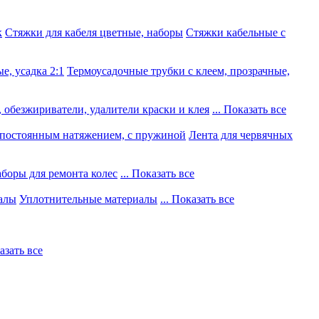
к
Стяжки для кабеля цветные, наборы
Стяжки кабельные с
е, усадка 2:1
Термоусадочные трубки с клеем, прозрачные,
 обезжириватели, удалители краски и клея
... Показать все
постоянным натяжением, с пружиной
Лента для червячных
боры для ремонта колес
... Показать все
алы
Уплотнительные материалы
... Показать все
казать все