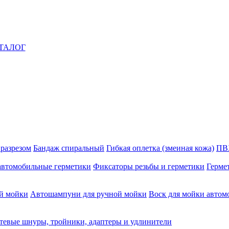
ТАЛОГ
 разрезом
Бандаж спиральный
Гибкая оплетка (змеиная кожа)
ПВ
автомобильные герметики
Фиксаторы резьбы и герметики
Герме
й мойки
Автошампуни для ручной мойки
Воск для мойки автом
тевые шнуры, тройники, адаптеры и удлинители