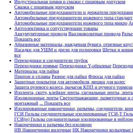
Индустриальная химия и смазки с пищевым допуском
Смазки с пищевым допуском
Автомобильные предохранители и держатели предохрани
Автомобильные предохранители ножевого типа стандарт
Автомобильные предохранители ножевого типа микро
А
Автоэлектрика и сопутствующие товары
Аккумуляторные провода
Высоковольтные провода
Разъ
Показать все
Абразивные материалы, наждачная бумага, отрезные круг
Насадки для УШМ и дрели для полировки
Щетки и корщ
все
Переходники и соединители трубок
Переходники прямые
Переходники Y-образные
Переходн
Материалы для пайки
Припои и сплавы
Разное для пайки
Флюсы для пайки
Защитные покрытия для автомобиля, мешки для колес
Защита рулевого колеса, рычагов КПП и ручного тормоза
Изолента, скотч, клейкие ленты, сигнальные ленты, лент
Изоляционные ленты
Светоотражающие, разметочные и 
монтажный
... Показать все
Изолированные наконечники, разъемы, соединители, ко
ГСИ Гильзы соединительные изолированные
ГСИ-Т Гиль
ГСИ(н) Гильзы соединительные изолированные в нейлон
Наконечники и разъемы без изоляции
НВ Наконечники вилочные
НК Наконечники кольцевые б