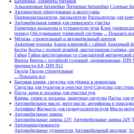
Батарейки, элементы питания
Алкалиновые батарейки
Литиевые батарейки
Солевые ба
Автомоечное оборудование и аксессуары
Пневмораспылители, распылители
Распылители для хим
Автомобильная химия для сервисного участка
Герметики радиатора и устранители течи
Клеи универсал
период
Обслуживание тормозной системы
... Показать вс
Метизы, строительный и автомобильный крепеж
Анкерная техника
Анкер клиновой с гайкой
Анкерный бо
Болты
Болты с полной резьбой, шестигранная головка, 
Гайки
Гайки шестигранные со стандартной метрической 
Винты
Винты с потайной головкой, оцинкованные, DIN 
прочности 8.8, DIN 912
Гвозди
Гвозди строительные
... Показать все
Бытовая химия, средства для уборки и инвентарь
Средства для туалетов и очистки труб
Средства для стир
Паста, крем и лосьоны для очистки рук
Кремы, спреи и лосьоны, защитные средства
Пасты для о
Автомобильное масло, мото масло, антифризы и присадк
Антифриз
Жидкость для гидроусилителя руля
Масло мото
Автомобильные лампы
Автомобильные лампы 12V
Автомобильные лампы 24V
Автопринадлежности
Автомобильные удлинители
Автомобильный молдинг
Ап