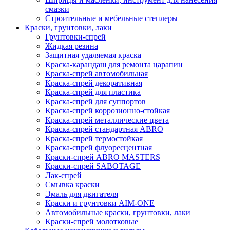
смазки
Строительные и мебельные степлеры
Краски, грунтовки, лаки
Грунтовки-спрей
Жидкая резина
Защитная удаляемая краска
Краска-карандаш для ремонта царапин
Краска-спрей автомобильная
Краска-спрей декоративная
Краска-спрей для пластика
Краска-спрей для суппортов
Краска-спрей коррозионно-стойкая
Краска-спрей металлические цвета
Краска-спрей стандартная ABRO
Краска-спрей термостойкая
Краска-спрей флуоресцентная
Краски-спрей ABRO MASTERS
Краски-спрей SABOTAGE
Лак-спрей
Смывка краски
Эмаль для двигателя
Краски и грунтовки AIM-ONE
Автомобильные краски, грунтовки, лаки
Краски-спрей молотковые