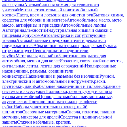
аксессуары
Автомобильная химия для сервисного
участка
Метизы, строительный и автомобильный
крепеж
Паста, крем и лосьоны для очистки рук
Бытовая химия,
средства для уборки и инвентарь
Автомобильное масло, мото
масло, антифризы и присадки
Автомобильные лампы
Автопринадлежности
Индустриальная химия и смазки с
пищевым допуском
Автоэлектрика и сопутствующие
товары
Автомобильные предохранители и держатели
предохранителя
Абразивные материалы, наждачная бумага,
отрезные круги
Переходники и соединители
трубок
Материалы для пайки
Защитные покрытия для
автомобиля, мешки для колес
Изолента, скотч, клейкие ленты,
сигнальные ленты, ленты для ограждений
Изолированные
наконечники, разъемы, соединители,
коннекторы
Наконечники и разъемы без изоляции
Ручной,
электрический и автомобильный инструмент
Краски,
грунтовки, лаки
Кабельные наконечники и гильзы
Охранные
системы и аксессуары
Полировка, ремонт, уход и защита
кузова автомобиля
Провода автомобильные, монтажные,
акустические
Протирочные материалы, салфетки,
губки
Наборы уплотнительных колец, шайб,
шплинтов
Сварочные материалы
Сверла, полотна, плашки,
метчики, миксеры для дрелей
Средства индивидуальной
защиты
Стяжки кабельные, крепеж,