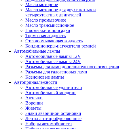
Масло моторное
Масло моторное для двухтактных и
четырехтактных двигателей
Масло промывочное
Масло трансмиссионное
Промывки и присадки
Тормозная жидкость
Стеклоомывающая жидкость
Кондиционеры-натяжители ремней
Автомобильные лампы
Автомобильные лампы 12V
Автомобильные лампы 24V
Разъемы для ламп дополнительного освещения
Разъемы для галогеновых ламп
Ксеноновые лампы
Автопринадлежности
Автомобильные удлинители
Автомобильный молдинг
Аптечки
Воронки
Жилеты
Знаки аварийной остановки
Ленты антипробуксовочные
Наборы автомобилиста
Наборы для ремонта шин