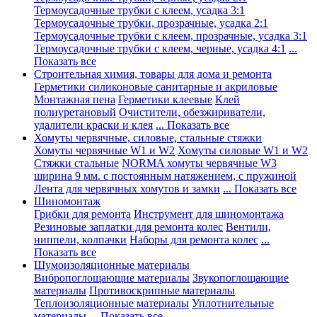
Термоусадочные трубки с клеем, усадка 3:1
Термоусадочные трубки, прозрачные, усадка 2:1
Термоусадочные трубки с клеем, прозрачные, усадка 3:1
Термоусадочные трубки с клеем, черные, усадка 4:1
...
Показать все
Строительная химия, товары для дома и ремонта
Герметики силиконовые санитарные и акриловые
Монтажная пена
Герметики клеевые
Клей
полиуретановый
Очистители, обезжириватели,
удалители краски и клея
... Показать все
Хомуты червячные, силовые, стальные стяжки
Хомуты червячные W1 и W2
Хомуты силовые W1 и W2
Стяжки стальные
NORMA хомуты червячные W3
ширина 9 мм. с постоянным натяжением, с пружиной
Лента для червячных хомутов и замки
... Показать все
Шиномонтаж
Грибки для ремонта
Инструмент для шиномонтажа
Резиновые заплатки для ремонта колес
Вентили,
ниппели, колпачки
Наборы для ремонта колес
...
Показать все
Шумоизоляционные материалы
Вибропоглощающие материалы
Звукопоглощающие
материалы
Противоскрипные материалы
Теплоизоляционные материалы
Уплотнительные
материалы
... Показать все