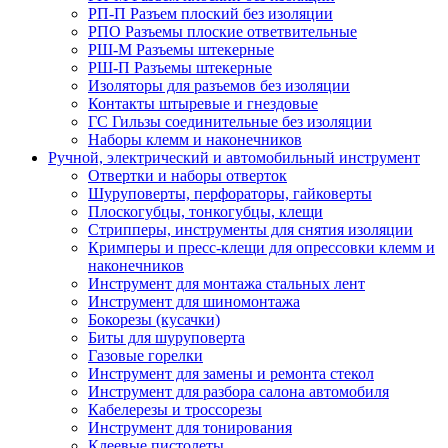
РП-П Разъем плоский без изоляции
РПО Разъемы плоские ответвительные
РШ-М Разъемы штекерные
РШ-П Разъемы штекерные
Изоляторы для разъемов без изоляции
Контакты штыревые и гнездовые
ГС Гильзы соединительные без изоляции
Наборы клемм и наконечников
Ручной, электрический и автомобильный инструмент
Отвертки и наборы отверток
Шуруповерты, перфораторы, гайковерты
Плоскогубцы, тонкогубцы, клещи
Стрипперы, инструменты для снятия изоляции
Кримперы и пресс-клещи для опрессовки клемм и
наконечников
Инструмент для монтажа стальных лент
Инструмент для шиномонтажа
Бокорезы (кусачки)
Биты для шуруповерта
Газовые горелки
Инструмент для замены и ремонта стекол
Инструмент для разбора салона автомобиля
Кабелерезы и троссорезы
Инструмент для тонирования
Клеевые пистолеты