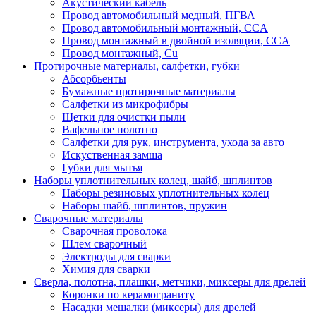
Акустический кабель
Провод автомобильный медный, ПГВА
Провод автомобильный монтажный, CCA
Провод монтажный в двойной изоляции, CCA
Провод монтажный, Cu
Протирочные материалы, салфетки, губки
Абсорбьенты
Бумажные протирочные материалы
Салфетки из микрофибры
Щетки для очистки пыли
Вафельное полотно
Салфетки для рук, инструмента, ухода за авто
Искуственная замша
Губки для мытья
Наборы уплотнительных колец, шайб, шплинтов
Наборы резиновых уплотнительных колец
Наборы шайб, шплинтов, пружин
Сварочные материалы
Сварочная проволока
Шлем сварочный
Электроды для сварки
Химия для сварки
Сверла, полотна, плашки, метчики, миксеры для дрелей
Коронки по керамограниту
Насадки мешалки (миксеры) для дрелей