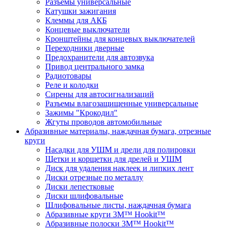
Разъемы универсальные
Катушки зажигания
Клеммы для АКБ
Концевые выключатели
Кронштейны для концевых выключателей
Переходники дверные
Предохранители для автозвука
Привод центрального замка
Радиотовары
Реле и колодки
Сирены для автосигнализаций
Разъемы влагозащищенные универсальные
Зажимы "Крокодил"
Жгуты проводов автомобильные
Абразивные материалы, наждачная бумага, отрезные
круги
Насадки для УШМ и дрели для полировки
Щетки и корщетки для дрелей и УШМ
Диск для удаления наклеек и липких лент
Диски отрезные по металлу
Диски лепестковые
Диски шлифовальные
Шлифовальные листы, наждачная бумага
Абразивные круги 3M™ Hookit™
Абразивные полоски 3M™ Hookit™