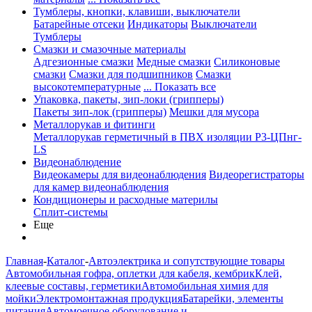
Тумблеры, кнопки, клавиши, выключатели
Батарейные отсеки
Индикаторы
Выключатели
Тумблеры
Смазки и смазочные материалы
Адгезионные смазки
Медные смазки
Силиконовые
смазки
Смазки для подшипников
Смазки
высокотемпературные
... Показать все
Упаковка, пакеты, зип-локи (грипперы)
Пакеты зип-лок (грипперы)
Мешки для мусора
Металлорукав и фитинги
Металлорукав герметичный в ПВХ изоляции Р3-ЦПнг-
LS
Видеонаблюдение
Видеокамеры для видеонаблюдения
Видеорегистраторы
для камер видеонаблюдения
Кондиционеры и расходные материлы
Сплит-системы
Еще
Главная
-
Каталог
-
Автоэлектрика и сопутствующие товары
Автомобильная гофра, оплетки для кабеля, кембрик
Клей,
клеевые составы, герметики
Автомобильная химия для
мойки
Электромонтажная продукция
Батарейки, элементы
питания
Автомоечное оборудование и