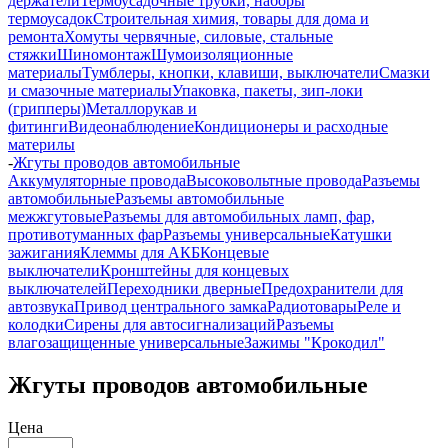
держатели
Термоусадочные трубки, наборы
термоусадок
Строительная химия, товары для дома и
ремонта
Хомуты червячные, силовые, стальные
стяжки
Шиномонтаж
Шумоизоляционные
материалы
Тумблеры, кнопки, клавиши, выключатели
Смазки
и смазочные материалы
Упаковка, пакеты, зип-локи
(грипперы)
Металлорукав и
фитинги
Видеонаблюдение
Кондиционеры и расходные
материлы
-
Жгуты проводов автомобильные
Аккумуляторные провода
Высоковольтные провода
Разъемы
автомобильные
Разъемы автомобильные
межжгутовые
Разъемы для автомобильных ламп, фар,
противотуманных фар
Разъемы универсальные
Катушки
зажигания
Клеммы для АКБ
Концевые
выключатели
Кронштейны для концевых
выключателей
Переходники дверные
Предохранители для
автозвука
Привод центрального замка
Радиотовары
Реле и
колодки
Сирены для автосигнализаций
Разъемы
влагозащищенные универсальные
Зажимы "Крокодил"
Жгуты проводов автомобильные
Цена