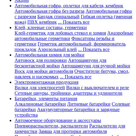
Акции
Автомобильная гофра, оплетки для кабеля, кембрик
Автомобильная гофра без разреза
Автомобильная гофра
с разрезом
Бандаж спиральный
Гибкая оплетка (змеиная
кожа)
ПВХ кембрик
... Показать все
Клей, клеевые составы, герметики
Клей-герметик для лобовых стекол и химия
Анаэробные
автомобильные герметики
Фиксаторы резьбы и
герметики
Герметик автомобильный, формирователь
прокладок
Аэрозольный клей
... Показать все
Автомобильная химия для мойки
Автовоск для полировки
Автошампуни для
бесконтактной мойки
Автошампуни для ручной мойки
Воск для мойки автомобиля
Очистители битума, смол,
наклеек и насекомых
... Показать все
Электромонтажная продукция
Вилки для электросетей
Вилки с выключателем и реле
Сетевые шнуры, тройники, адаптеры и удлинители
Батарейки, элементы питания
Алкалиновые батарейки
Литиевые батарейки
Солевые
батарейки
Аккумуляторные батарейки и зарядные
устройства
Автомоечное оборудование и аксессуары
Пневмораспылители, распылители
Распылители для
химчистки
Замша для протирки автомобиля