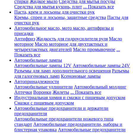
стирки
Жидкое мыло
Средства для мытья посуды
Средства для мытья кухонь, плит
... Показать все
Паста, крем и лосьоны для очистки рук
Кремы, спреи и лосьоны, защитные средства
Пасты для
очистки рук
Автомобильное масло, мото масло, антифризы и
присадки
Антифриз
Жидкость для гидроусилителя руля
Масло
моторное
Масло моторное для двухтактных и
четырехтактных двигателей
Масло промывочное
...
Показать все
Автомобильные лампы
Автомобильные лампы 12V
Автомобильные лампы 24V
Разъемы для ламп дополнительного освещения
Разъемы
для галогеновых ламп
Ксеноновые лампы
Автопринадлежности
Автомобильные удлинители
Автомобильный молдинг
Аптечки
Воронки
Жилеты
... Показать все
Индустриальная химия и смазки с пищевым допуском
Смазки с пищевым допуском
Автомобильные предохранители и держатели
предохранителя
Автомобильные предохранители ножевого типа
стандарт
Автомобильные предохранители, наборы и
блистерная упаковка
Автомобильные предохранители