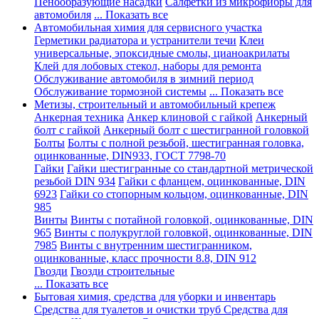
Пенообразующие насадки
Салфетки из микрофибры для
автомобиля
... Показать все
Автомобильная химия для сервисного участка
Герметики радиатора и устранители течи
Клеи
универсальные, эпоксидные смолы, цианоакрилаты
Клей для лобовых стекол, наборы для ремонта
Обслуживание автомобиля в зимний период
Обслуживание тормозной системы
... Показать все
Метизы, строительный и автомобильный крепеж
Анкерная техника
Анкер клиновой с гайкой
Анкерный
болт с гайкой
Анкерный болт с шестигранной головкой
Болты
Болты с полной резьбой, шестигранная головка,
оцинкованные, DIN933, ГОСТ 7798-70
Гайки
Гайки шестигранные со стандартной метрической
резьбой DIN 934
Гайки с фланцем, оцинкованные, DIN
6923
Гайки со стопорным кольцом, оцинкованные, DIN
985
Винты
Винты с потайной головкой, оцинкованные, DIN
965
Винты с полукруглой головкой, оцинкованные, DIN
7985
Винты с внутренним шестигранником,
оцинкованные, класс прочности 8.8, DIN 912
Гвозди
Гвозди строительные
... Показать все
Бытовая химия, средства для уборки и инвентарь
Средства для туалетов и очистки труб
Средства для