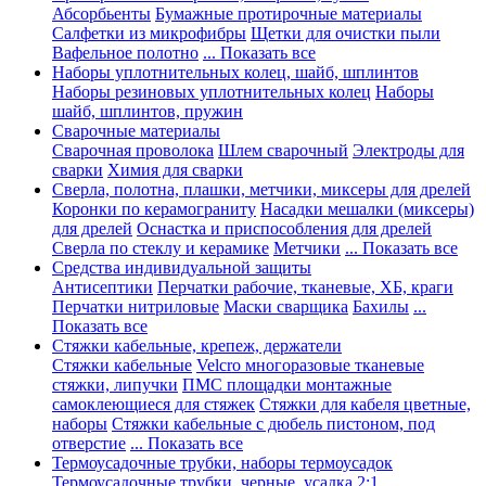
Абсорбьенты
Бумажные протирочные материалы
Салфетки из микрофибры
Щетки для очистки пыли
Вафельное полотно
... Показать все
Наборы уплотнительных колец, шайб, шплинтов
Наборы резиновых уплотнительных колец
Наборы
шайб, шплинтов, пружин
Сварочные материалы
Сварочная проволока
Шлем сварочный
Электроды для
сварки
Химия для сварки
Сверла, полотна, плашки, метчики, миксеры для дрелей
Коронки по керамограниту
Насадки мешалки (миксеры)
для дрелей
Оснастка и приспособления для дрелей
Сверла по стеклу и керамике
Метчики
... Показать все
Средства индивидуальной защиты
Антисептики
Перчатки рабочие, тканевые, ХБ, краги
Перчатки нитриловые
Маски сварщика
Бахилы
...
Показать все
Стяжки кабельные, крепеж, держатели
Стяжки кабельные
Velcro многоразовые тканевые
стяжки, липучки
ПМС площадки монтажные
самоклеющиеся для стяжек
Стяжки для кабеля цветные,
наборы
Стяжки кабельные с дюбель пистоном, под
отверстие
... Показать все
Термоусадочные трубки, наборы термоусадок
Термоусадочные трубки, черные, усадка 2:1