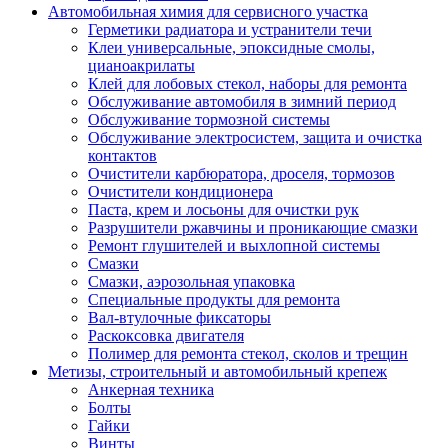
Автомобильная химия для сервисного участка
Герметики радиатора и устранители течи
Клеи универсальные, эпоксидные смолы,
цианоакрилаты
Клей для лобовых стекол, наборы для ремонта
Обслуживание автомобиля в зимний период
Обслуживание тормозной системы
Обслуживание электросистем, защита и очистка
контактов
Очистители карбюратора, дроселя, тормозов
Очистители кондиционера
Паста, крем и лосьоны для очистки рук
Разрушители ржавчины и проникающие смазки
Ремонт глушителей и выхлопной системы
Смазки
Смазки, аэрозольная упаковка
Специальные продукты для ремонта
Вал-втулочные фиксаторы
Раскоксовка двигателя
Полимер для ремонта стекол, сколов и трещин
Метизы, строительный и автомобильный крепеж
Анкерная техника
Болты
Гайки
Винты