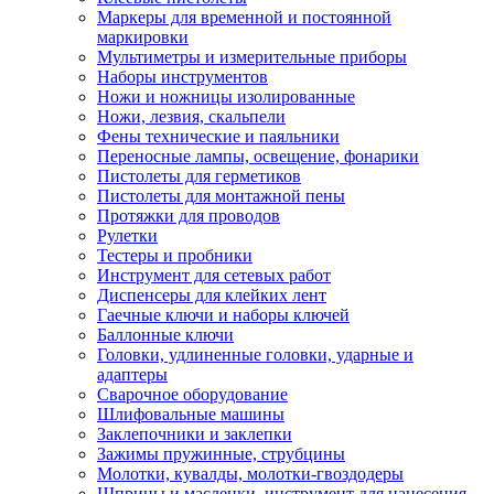
Маркеры для временной и постоянной
маркировки
Мультиметры и измерительные приборы
Наборы инструментов
Ножи и ножницы изолированные
Ножи, лезвия, скальпели
Фены технические и паяльники
Переносные лампы, освещение, фонарики
Пистолеты для герметиков
Пистолеты для монтажной пены
Протяжки для проводов
Рулетки
Тестеры и пробники
Инструмент для сетевых работ
Диспенсеры для клейких лент
Гаечные ключи и наборы ключей
Баллонные ключи
Головки, удлиненные головки, ударные и
адаптеры
Сварочное оборудование
Шлифовальные машины
Заклепочники и заклепки
Зажимы пружинные, струбцины
Молотки, кувалды, молотки-гвоздодеры
Шприцы и масленки, инструмент для нанесения