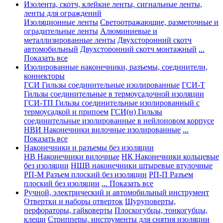
Изолента, скотч, клейкие ленты, сигнальные ленты,
ленты для ограждений
Изоляционные ленты
Светоотражающие, разметочные и
оградительные ленты
Алюминиевые и
металлизированные ленты
Двухсторонний скотч
автомобильный
Двухсторонний скотч монтажный
...
Показать все
Изолированные наконечники, разъемы, соединители,
коннекторы
ГСИ Гильзы соединительные изолированные
ГСИ-Т
Гильзы соединительные в термоусадочной изоляции
ГСИ-ТП Гильзы соединительные изолированный с
термоусадкой и припоем
ГСИ(н) Гильзы
соединительные изолированные в нейлоновом корпусе
НВИ Наконечники вилочные изолированные
...
Показать все
Наконечники и разъемы без изоляции
НВ Наконечники вилочные
НК Наконечники кольцевые
без изоляции
НШВ наконечники штыревые втулочные
РП-М Разъем плоский без изоляции
РП-П Разъем
плоский без изоляции
... Показать все
Ручной, электрический и автомобильный инструмент
Отвертки и наборы отверток
Шуруповерты,
перфораторы, гайковерты
Плоскогубцы, тонкогубцы,
клещи
Стрипперы, инструменты для снятия изоляции