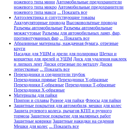
ножевого типа мини
Автомобильные предохранители
ножевого типа микро
Автомобильные предохранители
ножевого типа макси
... Показать все
Автоэлектрика и сопутствующие товары
Аккумуляторные провода
Высоковольтные провода
Разъемы автомобильные
Разъемы автомобильные
межжгутовые
Разъемы для автомобильных ламп, фар,
противотуманных фар
... Показать все
Абразивные материалы, наждачная бумага, отрезные
круги
Насадки для УШМ и дрели для полировки
Щетки и
корщетки для дрелей и УШМ
Диск для удаления наклеек
и липких лент
Диски отрезные по металлу
Диски
лепестковые
... Показать все
Переходники и соединители трубок
Переходники прямые
Переходники Y-образные
Переходники Г-образные
Переходники Т-образные
Переходники Х-образные
Материалы для пайки
Припои и сплавы
Разное для пайки
Флюсы для пайки
Защитные покрытия для автомобиля, мешки для колес
Защита рулевого колеса, рычагов КПП и ручного
тормоза
Защитное покрытие для малярных работ
Защитные коврики
Защитные накидки на сидения
Мешки для колес
... Показать все