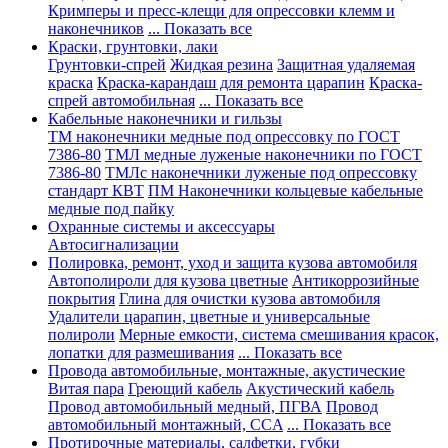
Кримперы и пресс-клещи для опрессовки клемм и
наконечников
... Показать все
Краски, грунтовки, лаки
Грунтовки-спрей
Жидкая резина
Защитная удаляемая
краска
Краска-карандаш для ремонта царапин
Краска-
спрей автомобильная
... Показать все
Кабельные наконечники и гильзы
ТМ наконечники медные под опрессовку по ГОСТ
7386-80
ТМЛ медные луженые наконечники по ГОСТ
7386-80
ТМЛс наконечники луженые под опрессовку
стандарт КВТ
ПМ Наконечники кольцевые кабельные
медные под пайку
Охранные системы и аксессуары
Автосигнализации
Полировка, ремонт, уход и защита кузова автомобиля
Автополироли для кузова цветные
Антикоррозийные
покрытия
Глина для очистки кузова автомобиля
Удалители царапин, цветные и универсальные
полироли
Мерные емкости, система смешивания красок,
лопатки для размешивания
... Показать все
Провода автомобильные, монтажные, акустические
Витая пара
Греющий кабель
Акустический кабель
Провод автомобильный медный, ПГВА
Провод
автомобильный монтажный, CCA
... Показать все
Протирочные материалы, салфетки, губки