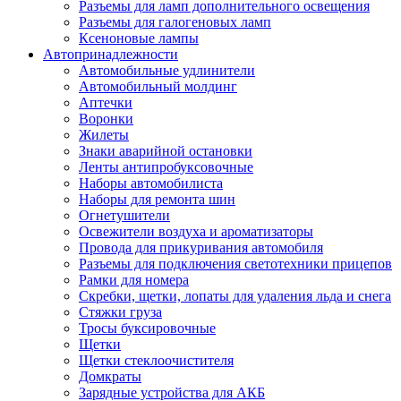
Разъемы для ламп дополнительного освещения
Разъемы для галогеновых ламп
Ксеноновые лампы
Автопринадлежности
Автомобильные удлинители
Автомобильный молдинг
Аптечки
Воронки
Жилеты
Знаки аварийной остановки
Ленты антипробуксовочные
Наборы автомобилиста
Наборы для ремонта шин
Огнетушители
Освежители воздуха и ароматизаторы
Провода для прикуривания автомобиля
Разъемы для подключения светотехники прицепов
Рамки для номера
Скребки, щетки, лопаты для удаления льда и снега
Стяжки груза
Тросы буксировочные
Щетки
Щетки стеклоочистителя
Домкраты
Зарядные устройства для АКБ