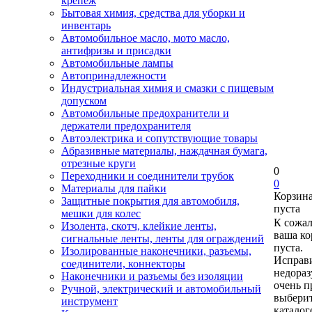
крепеж
Бытовая химия, средства для уборки и
инвентарь
Автомобильное масло, мото масло,
антифризы и присадки
Автомобильные лампы
Автопринадлежности
Индустриальная химия и смазки с пищевым
допуском
Автомобильные предохранители и
держатели предохранителя
Автоэлектрика и сопутствующие товары
Абразивные материалы, наждачная бумага,
отрезные круги
0
Переходники и соединители трубок
0
Материалы для пайки
Корзин
Защитные покрытия для автомобиля,
пуста
мешки для колес
К сожа
Изолента, скотч, клейкие ленты,
ваша ко
сигнальные ленты, ленты для ограждений
пуста.
Изолированные наконечники, разъемы,
Исправи
соединители, коннекторы
недора
Наконечники и разъемы без изоляции
очень п
Ручной, электрический и автомобильный
выберит
инструмент
каталог