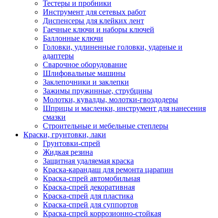
Тестеры и пробники
Инструмент для сетевых работ
Диспенсеры для клейких лент
Гаечные ключи и наборы ключей
Баллонные ключи
Головки, удлиненные головки, ударные и
адаптеры
Сварочное оборудование
Шлифовальные машины
Заклепочники и заклепки
Зажимы пружинные, струбцины
Молотки, кувалды, молотки-гвоздодеры
Шприцы и масленки, инструмент для нанесения
смазки
Строительные и мебельные степлеры
Краски, грунтовки, лаки
Грунтовки-спрей
Жидкая резина
Защитная удаляемая краска
Краска-карандаш для ремонта царапин
Краска-спрей автомобильная
Краска-спрей декоративная
Краска-спрей для пластика
Краска-спрей для суппортов
Краска-спрей коррозионно-стойкая