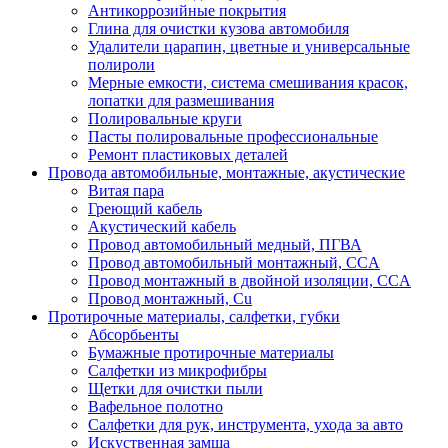
Антикоррозийные покрытия
Глина для очистки кузова автомобиля
Удалители царапин, цветные и универсальные
полироли
Мерные емкости, система смешивания красок,
лопатки для размешивания
Полировальные круги
Пасты полировальные профессиональные
Ремонт пластиковых деталей
Провода автомобильные, монтажные, акустические
Витая пара
Греющий кабель
Акустический кабель
Провод автомобильный медный, ПГВА
Провод автомобильный монтажный, CCA
Провод монтажный в двойной изоляции, CCA
Провод монтажный, Cu
Протирочные материалы, салфетки, губки
Абсорбьенты
Бумажные протирочные материалы
Салфетки из микрофибры
Щетки для очистки пыли
Вафельное полотно
Салфетки для рук, инструмента, ухода за авто
Искуственная замша