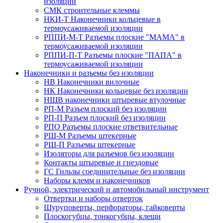
изоляции
СМК строительные клеммы
НКИ-Т Наконечники кольцевые в
термоусаживаемой изоляции
РППИ-М-Т Разъемы плоские "МАМА" в
термоусаживаемой изоляции
РППИ-П-Т Разъемы плоские "ПАПА" в
термоусаживаемой изоляции
Наконечники и разъемы без изоляции
НВ Наконечники вилочные
НК Наконечники кольцевые без изоляции
НШВ наконечники штыревые втулочные
РП-М Разъем плоский без изоляции
РП-П Разъем плоский без изоляции
РПО Разъемы плоские ответвительные
РШ-М Разъемы штекерные
РШ-П Разъемы штекерные
Изоляторы для разъемов без изоляции
Контакты штыревые и гнездовые
ГС Гильзы соединительные без изоляции
Наборы клемм и наконечников
Ручной, электрический и автомобильный инструмент
Отвертки и наборы отверток
Шуруповерты, перфораторы, гайковерты
Плоскогубцы, тонкогубцы, клещи