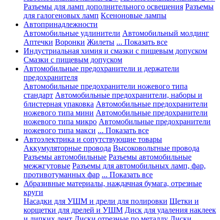
Разъемы для ламп дополнительного освещения
Разъемы
для галогеновых ламп
Ксеноновые лампы
Автопринадлежности
Автомобильные удлинители
Автомобильный молдинг
Аптечки
Воронки
Жилеты
... Показать все
Индустриальная химия и смазки с пищевым допуском
Смазки с пищевым допуском
Автомобильные предохранители и держатели
предохранителя
Автомобильные предохранители ножевого типа
стандарт
Автомобильные предохранители, наборы и
блистерная упаковка
Автомобильные предохранители
ножевого типа мини
Автомобильные предохранители
ножевого типа микро
Автомобильные предохранители
ножевого типа макси
... Показать все
Автоэлектрика и сопутствующие товары
Аккумуляторные провода
Высоковольтные провода
Разъемы автомобильные
Разъемы автомобильные
межжгутовые
Разъемы для автомобильных ламп, фар,
противотуманных фар
... Показать все
Абразивные материалы, наждачная бумага, отрезные
круги
Насадки для УШМ и дрели для полировки
Щетки и
корщетки для дрелей и УШМ
Диск для удаления наклеек
и липких лент
Диски отрезные по металлу
Диски