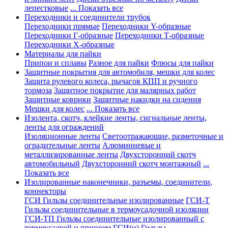
лепестковые
... Показать все
Переходники и соединители трубок
Переходники прямые
Переходники Y-образные
Переходники Г-образные
Переходники Т-образные
Переходники Х-образные
Материалы для пайки
Припои и сплавы
Разное для пайки
Флюсы для пайки
Защитные покрытия для автомобиля, мешки для колес
Защита рулевого колеса, рычагов КПП и ручного
тормоза
Защитное покрытие для малярных работ
Защитные коврики
Защитные накидки на сидения
Мешки для колес
... Показать все
Изолента, скотч, клейкие ленты, сигнальные ленты,
ленты для ограждений
Изоляционные ленты
Светоотражающие, разметочные и
оградительные ленты
Алюминиевые и
металлизированные ленты
Двухсторонний скотч
автомобильный
Двухсторонний скотч монтажный
...
Показать все
Изолированные наконечники, разъемы, соединители,
коннекторы
ГСИ Гильзы соединительные изолированные
ГСИ-Т
Гильзы соединительные в термоусадочной изоляции
ГСИ-ТП Гильзы соединительные изолированный с
термоусадкой и припоем
ГСИ(н) Гильзы