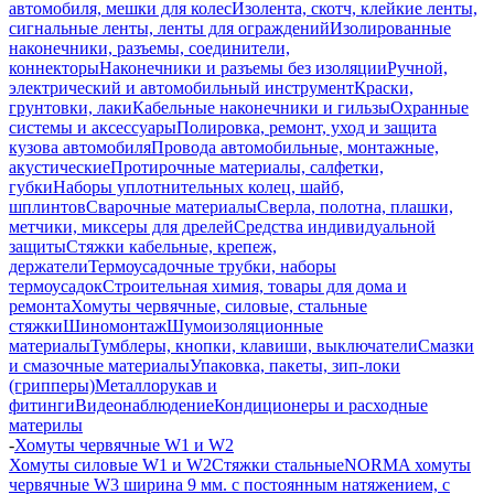
автомобиля, мешки для колес
Изолента, скотч, клейкие ленты,
сигнальные ленты, ленты для ограждений
Изолированные
наконечники, разъемы, соединители,
коннекторы
Наконечники и разъемы без изоляции
Ручной,
электрический и автомобильный инструмент
Краски,
грунтовки, лаки
Кабельные наконечники и гильзы
Охранные
системы и аксессуары
Полировка, ремонт, уход и защита
кузова автомобиля
Провода автомобильные, монтажные,
акустические
Протирочные материалы, салфетки,
губки
Наборы уплотнительных колец, шайб,
шплинтов
Сварочные материалы
Сверла, полотна, плашки,
метчики, миксеры для дрелей
Средства индивидуальной
защиты
Стяжки кабельные, крепеж,
держатели
Термоусадочные трубки, наборы
термоусадок
Строительная химия, товары для дома и
ремонта
Хомуты червячные, силовые, стальные
стяжки
Шиномонтаж
Шумоизоляционные
материалы
Тумблеры, кнопки, клавиши, выключатели
Смазки
и смазочные материалы
Упаковка, пакеты, зип-локи
(грипперы)
Металлорукав и
фитинги
Видеонаблюдение
Кондиционеры и расходные
материлы
-
Хомуты червячные W1 и W2
Хомуты силовые W1 и W2
Стяжки стальные
NORMA хомуты
червячные W3 ширина 9 мм. с постоянным натяжением, с