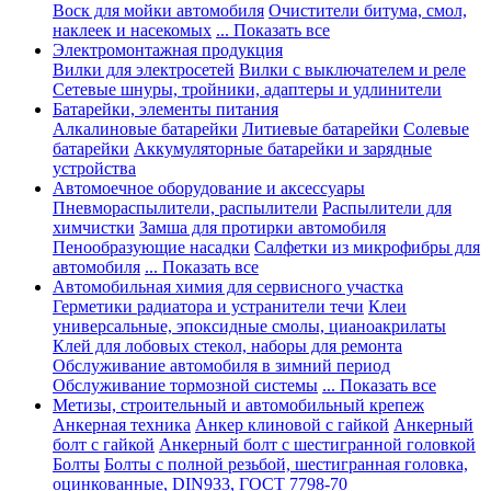
Воск для мойки автомобиля
Очистители битума, смол,
наклеек и насекомых
... Показать все
Электромонтажная продукция
Вилки для электросетей
Вилки с выключателем и реле
Сетевые шнуры, тройники, адаптеры и удлинители
Батарейки, элементы питания
Алкалиновые батарейки
Литиевые батарейки
Солевые
батарейки
Аккумуляторные батарейки и зарядные
устройства
Автомоечное оборудование и аксессуары
Пневмораспылители, распылители
Распылители для
химчистки
Замша для протирки автомобиля
Пенообразующие насадки
Салфетки из микрофибры для
автомобиля
... Показать все
Автомобильная химия для сервисного участка
Герметики радиатора и устранители течи
Клеи
универсальные, эпоксидные смолы, цианоакрилаты
Клей для лобовых стекол, наборы для ремонта
Обслуживание автомобиля в зимний период
Обслуживание тормозной системы
... Показать все
Метизы, строительный и автомобильный крепеж
Анкерная техника
Анкер клиновой с гайкой
Анкерный
болт с гайкой
Анкерный болт с шестигранной головкой
Болты
Болты с полной резьбой, шестигранная головка,
оцинкованные, DIN933, ГОСТ 7798-70