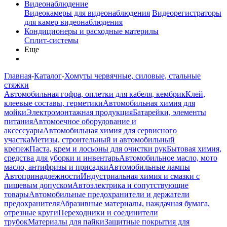
Видеонаблюдение
Видеокамеры для видеонаблюдения
Видеорегистраторы
для камер видеонаблюдения
Кондиционеры и расходные материлы
Сплит-системы
Еще
Главная
-
Каталог
-
Хомуты червячные, силовые, стальные
стяжки
Автомобильная гофра, оплетки для кабеля, кембрик
Клей,
клеевые составы, герметики
Автомобильная химия для
мойки
Электромонтажная продукция
Батарейки, элементы
питания
Автомоечное оборудование и
аксессуары
Автомобильная химия для сервисного
участка
Метизы, строительный и автомобильный
крепеж
Паста, крем и лосьоны для очистки рук
Бытовая химия,
средства для уборки и инвентарь
Автомобильное масло, мото
масло, антифризы и присадки
Автомобильные лампы
Автопринадлежности
Индустриальная химия и смазки с
пищевым допуском
Автоэлектрика и сопутствующие
товары
Автомобильные предохранители и держатели
предохранителя
Абразивные материалы, наждачная бумага,
отрезные круги
Переходники и соединители
трубок
Материалы для пайки
Защитные покрытия для