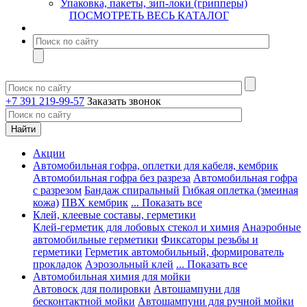
Упаковка, пакеты, зип-локи (грипперы)
ПОСМОТРЕТЬ ВЕСЬ КАТАЛОГ
+7 391 219-99-57
Заказать звонок
Акции
Автомобильная гофра, оплетки для кабеля, кембрик
Автомобильная гофра без разреза
Автомобильная гофра
с разрезом
Бандаж спиральный
Гибкая оплетка (змеиная
кожа)
ПВХ кембрик
... Показать все
Клей, клеевые составы, герметики
Клей-герметик для лобовых стекол и химия
Анаэробные
автомобильные герметики
Фиксаторы резьбы и
герметики
Герметик автомобильный, формирователь
прокладок
Аэрозольный клей
... Показать все
Автомобильная химия для мойки
Автовоск для полировки
Автошампуни для
бесконтактной мойки
Автошампуни для ручной мойки