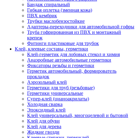
Бандаж спиральный
Гибкая оплетка (змеиная кожа)
ПВХ кембрик
Трубки маслобензостойкие
Адаптеры-переходники для автомобильной гофры
Труба гофрированная из ПВХ и монтажный
крепеж
Фитинги пластиковые для трубок
Клей, клеевые составы, герметики
Клей-герметик для лобовых стекол и химия
Анаэробные автомобильные герметики
Фиксаторы резьбы и герметики
Герметик автомобильный, формирователь
прокладок
Аэрозольный клей
Герметики для труб (резьбовые)
Герметики универсальные
Супер-клей (цианоакрилаты)
Холодная сварка
Эпоксидный клей
Клей универсальный, многоцелевой и бытовой
Клей для обуви
Клей для дерева
Жидкие гвозди
Клеевые стержни, термоклей