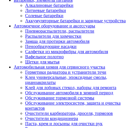
Батарейки, элементы питания
Алкалиновые батарейки
Литиевые батарейки
Солевые батарейки
Аккумуляторные батарейки и зарядные устройства
Автомоечное оборудование и аксессуары
Пневмораспылители, распылители
Распылители для химчистки
Замша для протирки автомобиля
Пенообразующие насадки
Салфетки из микрофибры для автомобиля
Вафельное полотно
Щетки для мытья
Автомобильная химия для сервисного участка
Герметики радиатора и устранители течи
Клеи универсальные, эпоксидные смолы,
цианоакрилаты
Клей для лобовых стекол, наборы для ремонта
Обслуживание автомобиля в зимний период
Обслуживание тормозной системы
Обслуживание электросистем, защита и очистка
контактов
Очистители карбюратора, дроселя, тормозов
Очистители кондиционера
Паста, крем и лосьоны для очистки рук