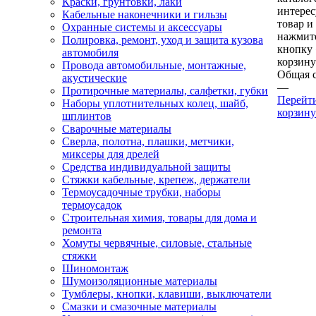
Краски, грунтовки, лаки
интере
Кабельные наконечники и гильзы
товар и
Охранные системы и аксессуары
нажмит
Полировка, ремонт, уход и защита кузова
кнопку
автомобиля
корзину
Провода автомобильные, монтажные,
Общая 
акустические
—
Протирочные материалы, салфетки, губки
Перейт
Наборы уплотнительных колец, шайб,
корзину
шплинтов
Сварочные материалы
Сверла, полотна, плашки, метчики,
миксеры для дрелей
Средства индивидуальной защиты
Стяжки кабельные, крепеж, держатели
Термоусадочные трубки, наборы
термоусадок
Строительная химия, товары для дома и
ремонта
Хомуты червячные, силовые, стальные
стяжки
Шиномонтаж
Шумоизоляционные материалы
Тумблеры, кнопки, клавиши, выключатели
Смазки и смазочные материалы