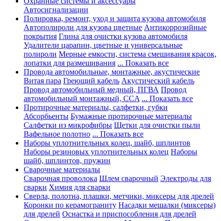
Охранные системы и аксессуары
Автосигнализации
Полировка, ремонт, уход и защита кузова автомобиля
Автополироли для кузова цветные
Антикоррозийные
покрытия
Глина для очистки кузова автомобиля
Удалители царапин, цветные и универсальные
полироли
Мерные емкости, система смешивания красок,
лопатки для размешивания
... Показать все
Провода автомобильные, монтажные, акустические
Витая пара
Греющий кабель
Акустический кабель
Провод автомобильный медный, ПГВА
Провод
автомобильный монтажный, CCA
... Показать все
Протирочные материалы, салфетки, губки
Абсорбьенты
Бумажные протирочные материалы
Салфетки из микрофибры
Щетки для очистки пыли
Вафельное полотно
... Показать все
Наборы уплотнительных колец, шайб, шплинтов
Наборы резиновых уплотнительных колец
Наборы
шайб, шплинтов, пружин
Сварочные материалы
Сварочная проволока
Шлем сварочный
Электроды для
сварки
Химия для сварки
Сверла, полотна, плашки, метчики, миксеры для дрелей
Коронки по керамограниту
Насадки мешалки (миксеры)
для дрелей
Оснастка и приспособления для дрелей