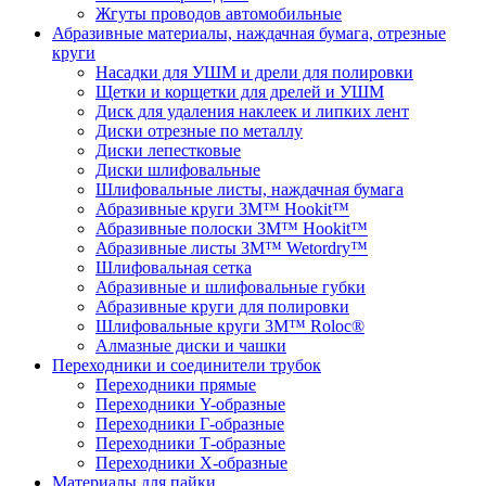
Жгуты проводов автомобильные
Абразивные материалы, наждачная бумага, отрезные
круги
Насадки для УШМ и дрели для полировки
Щетки и корщетки для дрелей и УШМ
Диск для удаления наклеек и липких лент
Диски отрезные по металлу
Диски лепестковые
Диски шлифовальные
Шлифовальные листы, наждачная бумага
Абразивные круги 3M™ Hookit™
Абразивные полоски 3M™ Hookit™
Абразивные листы 3M™ Wetordry™
Шлифовальная сетка
Абразивные и шлифовальные губки
Абразивные круги для полировки
Шлифовальные круги 3M™ Roloc®
Алмазные диски и чашки
Переходники и соединители трубок
Переходники прямые
Переходники Y-образные
Переходники Г-образные
Переходники Т-образные
Переходники Х-образные
Материалы для пайки