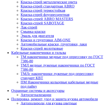
Краска-спрей металлические цвета
Краска-спрей стандартная ABRO
Краска-спрей термостойкая
Краска-спрей флуоресцентная
Краски-спрей ABRO MASTERS
Краски-спрей SABOTAGE
Лак-спрей
Смывка краски
Эмаль для двигателя
Краски и грунтовки AIM-ONE
Автомобильные краски, грунтовки, лаки
Краски-спрей молотковые
Кабельные наконечники и гильзы
ТМ наконечники медные под опрессовку по ГОСТ
7386-80
ТМЛ медные луженые наконечники по ГОСТ
7386-80
ТМЛс наконечники луженые под опрессовку
стандарт КВТ
ПМ Наконечники кольцевые кабельные медные
под пайку
Охранные системы и аксессуары
Автосигнализации
Полировка, ремонт, уход и защита кузова автомобиля
Автополироли для кузова цветные