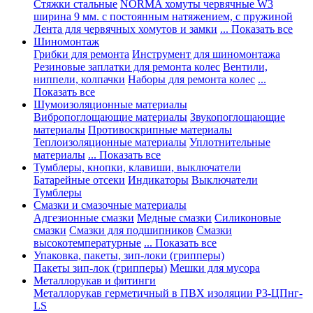
Стяжки стальные
NORMA хомуты червячные W3
ширина 9 мм. с постоянным натяжением, с пружиной
Лента для червячных хомутов и замки
... Показать все
Шиномонтаж
Грибки для ремонта
Инструмент для шиномонтажа
Резиновые заплатки для ремонта колес
Вентили,
ниппели, колпачки
Наборы для ремонта колес
...
Показать все
Шумоизоляционные материалы
Вибропоглощающие материалы
Звукопоглощающие
материалы
Противоскрипные материалы
Теплоизоляционные материалы
Уплотнительные
материалы
... Показать все
Тумблеры, кнопки, клавиши, выключатели
Батарейные отсеки
Индикаторы
Выключатели
Тумблеры
Смазки и смазочные материалы
Адгезионные смазки
Медные смазки
Силиконовые
смазки
Смазки для подшипников
Смазки
высокотемпературные
... Показать все
Упаковка, пакеты, зип-локи (грипперы)
Пакеты зип-лок (грипперы)
Мешки для мусора
Металлорукав и фитинги
Металлорукав герметичный в ПВХ изоляции Р3-ЦПнг-
LS