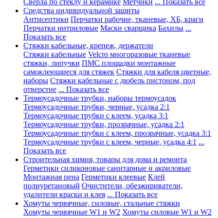
Сверла по стеклу и керамике
Метчики
... Показать все
Средства индивидуальной защиты
Антисептики
Перчатки рабочие, тканевые, ХБ, краги
Перчатки нитриловые
Маски сварщика
Бахилы
...
Показать все
Стяжки кабельные, крепеж, держатели
Стяжки кабельные
Velcro многоразовые тканевые
стяжки, липучки
ПМС площадки монтажные
самоклеющиеся для стяжек
Стяжки для кабеля цветные,
наборы
Стяжки кабельные с дюбель пистоном, под
отверстие
... Показать все
Термоусадочные трубки, наборы термоусадок
Термоусадочные трубки, черные, усадка 2:1
Термоусадочные трубки с клеем, усадка 3:1
Термоусадочные трубки, прозрачные, усадка 2:1
Термоусадочные трубки с клеем, прозрачные, усадка 3:1
Термоусадочные трубки с клеем, черные, усадка 4:1
...
Показать все
Строительная химия, товары для дома и ремонта
Герметики силиконовые санитарные и акриловые
Монтажная пена
Герметики клеевые
Клей
полиуретановый
Очистители, обезжириватели,
удалители краски и клея
... Показать все
Хомуты червячные, силовые, стальные стяжки
Хомуты червячные W1 и W2
Хомуты силовые W1 и W2