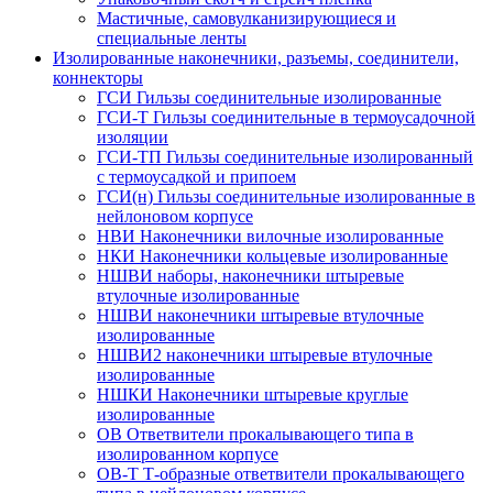
Мастичные, самовулканизирующиеся и
специальные ленты
Изолированные наконечники, разъемы, соединители,
коннекторы
ГСИ Гильзы соединительные изолированные
ГСИ-Т Гильзы соединительные в термоусадочной
изоляции
ГСИ-ТП Гильзы соединительные изолированный
с термоусадкой и припоем
ГСИ(н) Гильзы соединительные изолированные в
нейлоновом корпусе
НВИ Наконечники вилочные изолированные
НКИ Наконечники кольцевые изолированные
НШВИ наборы, наконечники штыревые
втулочные изолированные
НШВИ наконечники штыревые втулочные
изолированные
НШВИ2 наконечники штыревые втулочные
изолированные
НШКИ Наконечники штыревые круглые
изолированные
ОВ Ответвители прокалывающего типа в
изолированном корпусе
ОВ-Т Т-образные ответвители прокалывающего