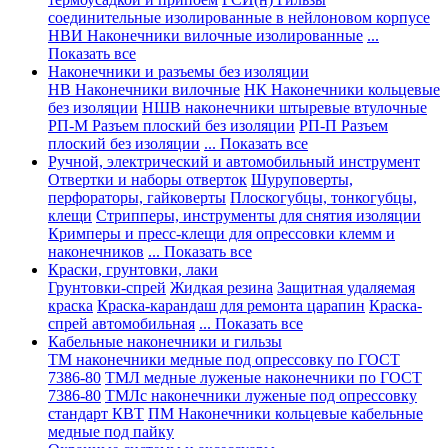
соединительные изолированные в нейлоновом корпусе
НВИ Наконечники вилочные изолированные
...
Показать все
Наконечники и разъемы без изоляции
НВ Наконечники вилочные
НК Наконечники кольцевые
без изоляции
НШВ наконечники штыревые втулочные
РП-М Разъем плоский без изоляции
РП-П Разъем
плоский без изоляции
... Показать все
Ручной, электрический и автомобильный инструмент
Отвертки и наборы отверток
Шуруповерты,
перфораторы, гайковерты
Плоскогубцы, тонкогубцы,
клещи
Стрипперы, инструменты для снятия изоляции
Кримперы и пресс-клещи для опрессовки клемм и
наконечников
... Показать все
Краски, грунтовки, лаки
Грунтовки-спрей
Жидкая резина
Защитная удаляемая
краска
Краска-карандаш для ремонта царапин
Краска-
спрей автомобильная
... Показать все
Кабельные наконечники и гильзы
ТМ наконечники медные под опрессовку по ГОСТ
7386-80
ТМЛ медные луженые наконечники по ГОСТ
7386-80
ТМЛс наконечники луженые под опрессовку
стандарт КВТ
ПМ Наконечники кольцевые кабельные
медные под пайку