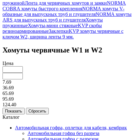
пружиной
Лента для червячных хомутов и замки
NORMA
COBRA хомуты быстрого крепления
NORMA хомуты V-
образные для выпускных труб и глушителя
NORMA хомуты
ARS для выпускных труб и глушителя
Хомуты
пружинные
Хомуты-мини стяжные
KVP скобы
резиноармированные
Заклепки
KVP хомуты червячные с
ключом W2, ширина ленты 9 мм.
Хомуты червячные W1 и W2
Цена
7.69
36.69
65.69
95.69
124.40
Каталог
Автомобильная гофра, оплетки для кабеля, кембрик
Автомобильная гофра без разреза
Автомобильная гофра с разрезом