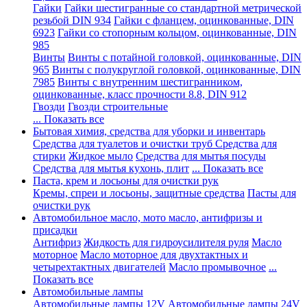
Гайки
Гайки шестигранные со стандартной метрической
резьбой DIN 934
Гайки с фланцем, оцинкованные, DIN
6923
Гайки со стопорным кольцом, оцинкованные, DIN
985
Винты
Винты с потайной головкой, оцинкованные, DIN
965
Винты с полукруглой головкой, оцинкованные, DIN
7985
Винты с внутренним шестигранником,
оцинкованные, класс прочности 8.8, DIN 912
Гвозди
Гвозди строительные
... Показать все
Бытовая химия, средства для уборки и инвентарь
Средства для туалетов и очистки труб
Средства для
стирки
Жидкое мыло
Средства для мытья посуды
Средства для мытья кухонь, плит
... Показать все
Паста, крем и лосьоны для очистки рук
Кремы, спреи и лосьоны, защитные средства
Пасты для
очистки рук
Автомобильное масло, мото масло, антифризы и
присадки
Антифриз
Жидкость для гидроусилителя руля
Масло
моторное
Масло моторное для двухтактных и
четырехтактных двигателей
Масло промывочное
...
Показать все
Автомобильные лампы
Автомобильные лампы 12V
Автомобильные лампы 24V