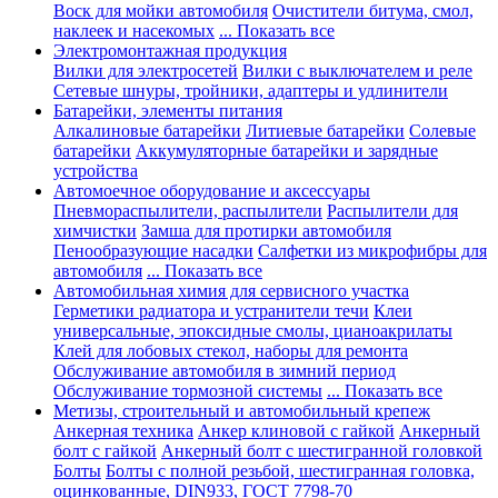
Воск для мойки автомобиля
Очистители битума, смол,
наклеек и насекомых
... Показать все
Электромонтажная продукция
Вилки для электросетей
Вилки с выключателем и реле
Сетевые шнуры, тройники, адаптеры и удлинители
Батарейки, элементы питания
Алкалиновые батарейки
Литиевые батарейки
Солевые
батарейки
Аккумуляторные батарейки и зарядные
устройства
Автомоечное оборудование и аксессуары
Пневмораспылители, распылители
Распылители для
химчистки
Замша для протирки автомобиля
Пенообразующие насадки
Салфетки из микрофибры для
автомобиля
... Показать все
Автомобильная химия для сервисного участка
Герметики радиатора и устранители течи
Клеи
универсальные, эпоксидные смолы, цианоакрилаты
Клей для лобовых стекол, наборы для ремонта
Обслуживание автомобиля в зимний период
Обслуживание тормозной системы
... Показать все
Метизы, строительный и автомобильный крепеж
Анкерная техника
Анкер клиновой с гайкой
Анкерный
болт с гайкой
Анкерный болт с шестигранной головкой
Болты
Болты с полной резьбой, шестигранная головка,
оцинкованные, DIN933, ГОСТ 7798-70