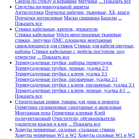
Сверла по стеклу и керамике
Метчики
... Показать все
Средства индивидуальной защиты
Антисептики
Перчатки рабочие, тканевые, ХБ, краги
Перчатки нитриловые
Маски сварщика
Бахилы
...
Показать все
Стяжки кабельные, крепеж, держатели
Стяжки кабельные
Velcro многоразовые тканевые
стяжки, липучки
ПМС площадки монтажные
самоклеющиеся для стяжек
Стяжки для кабеля цветные,
наборы
Стяжки кабельные с дюбель пистоном, под
отверстие
... Показать все
Термоусадочные трубки, наборы термоусадок
Термоусадочные трубки, черные, усадка 2:1
Термоусадочные трубки с клеем, усадка 3:1
Термоусадочные трубки, прозрачные, усадка 2:1
Термоусадочные трубки с клеем, прозрачные, усадка 3:1
Термоусадочные трубки с клеем, черные, усадка 4:1
...
Показать все
Строительная химия, товары для дома и ремонта
Герметики силиконовые санитарные и акриловые
Монтажная пена
Герметики клеевые
Клей
полиуретановый
Очистители, обезжириватели,
удалители краски и клея
... Показать все
Хомуты червячные, силовые, стальные стяжки
Хомуты червячные W1 и W2
Хомуты силовые W1 и W2