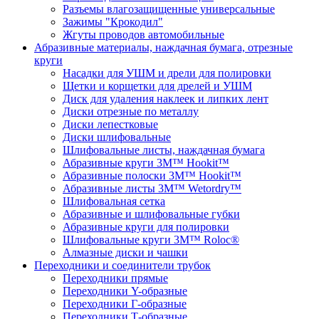
Разъемы влагозащищенные универсальные
Зажимы "Крокодил"
Жгуты проводов автомобильные
Абразивные материалы, наждачная бумага, отрезные
круги
Насадки для УШМ и дрели для полировки
Щетки и корщетки для дрелей и УШМ
Диск для удаления наклеек и липких лент
Диски отрезные по металлу
Диски лепестковые
Диски шлифовальные
Шлифовальные листы, наждачная бумага
Абразивные круги 3M™ Hookit™
Абразивные полоски 3M™ Hookit™
Абразивные листы 3M™ Wetordry™
Шлифовальная сетка
Абразивные и шлифовальные губки
Абразивные круги для полировки
Шлифовальные круги 3M™ Roloc®
Алмазные диски и чашки
Переходники и соединители трубок
Переходники прямые
Переходники Y-образные
Переходники Г-образные
Переходники Т-образные