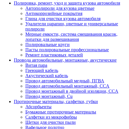
Полировка, ремонт, уход и защита кузова автомобиля
Автополироли для кузова цветные
Антикоррозийные покрытия
Глина для очистки кузова автомобиля
Удалители царапин, цветные и универсальные
полироли
Мерные емкости, система смешивания красок,
лопатки для размешивания
Полировальные круги
Пасты полировальные профессиональные
Ремонт пластиковых деталей
Провода автомобильные, монтажные, акустические
Витая пара
Греющий кабель
Акустический кабель
Провод автомобильный медный, ПГВА
Провод автомобильный монтажный, CCA
Провод монтажный в двойной изоляции, CCA
Провод монтажный, Cu
Протирочные материалы, салфетки, губки
Абсорбьенты
Бумажные протирочные материалы
Салфетки из микрофибры
Щетки для очистки пыли
Вафельное полотно