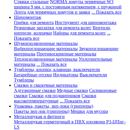
Стяжки стальные
NORMA хомуты червячные W3
ширина 9 мм. с постоянным натяжением, с пружиной
Лента для червячных хомутов и замки
... Показать все
Шиномонтаж
Грибки для ремонта
Инструмент для шиномонтажа
Резиновые заплатки для ремонта колес
Вентили,
ниппели, колпачки
Наборы для ремонта колес
...
Показать все
Шумоизоляционные материалы
Вибропоглощающие материалы
Звукопоглощающие
материалы
Противоскрипные материалы
Теплоизоляционные материалы
Уплотнительные
материалы
... Показать все
Тумблеры, кнопки, клавиши, выключатели
Батарейные отсеки
Индикаторы
Выключатели
Тумблеры
Смазки и смазочные материалы
Адгезионные смазки
Медные смазки
Силиконовые
смазки
Смазки для подшипников
Смазки
высокотемпературные
... Показать все
Упаковка, пакеты, зип-локи (грипперы)
Пакеты зип-лок (грипперы)
Мешки для мусора
Металлорукав и фитинги
Металлорукав герметичный в ПВХ изоляции Р3-ЦПнг-
LS