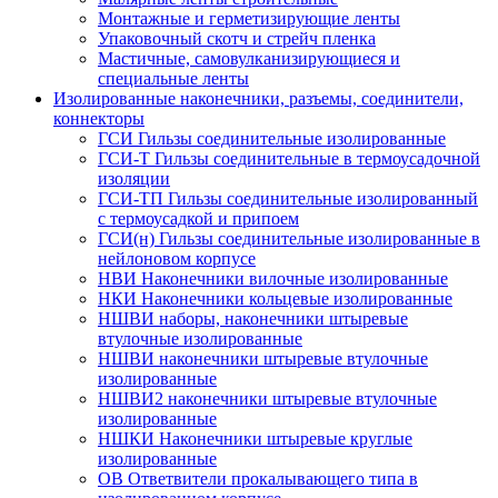
Монтажные и герметизирующие ленты
Упаковочный скотч и стрейч пленка
Мастичные, самовулканизирующиеся и
специальные ленты
Изолированные наконечники, разъемы, соединители,
коннекторы
ГСИ Гильзы соединительные изолированные
ГСИ-Т Гильзы соединительные в термоусадочной
изоляции
ГСИ-ТП Гильзы соединительные изолированный
с термоусадкой и припоем
ГСИ(н) Гильзы соединительные изолированные в
нейлоновом корпусе
НВИ Наконечники вилочные изолированные
НКИ Наконечники кольцевые изолированные
НШВИ наборы, наконечники штыревые
втулочные изолированные
НШВИ наконечники штыревые втулочные
изолированные
НШВИ2 наконечники штыревые втулочные
изолированные
НШКИ Наконечники штыревые круглые
изолированные
ОВ Ответвители прокалывающего типа в