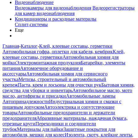
Видеонаблюдение
Видеокамеры для видеонаблюдения
Видеорегистраторы
для камер видеонаблюдения
Кондиционеры и расходные материлы
Сплит-системы
Еще
Главная
-
Каталог
-
Клей, клеевые составы, герметики
Автомобильная гофра, оплетки для кабеля, кембрик
Клей,
клеевые составы, герметики
Автомобильная химия для
мойки
Электромонтажная продукция
Батарейки, элементы
питания
Автомоечное оборудование и
аксессуары
Автомобильная химия для сервисного
участка
Метизы, строительный и автомобильный
крепеж
Паста, крем и лосьоны для очистки рук
Бытовая химия,
средства для уборки и инвентарь
Автомобильное масло, мото
масло, антифризы и присадки
Автомобильные лампы
Автопринадлежности
Индустриальная химия и смазки с
пищевым допуском
Автоэлектрика и сопутствующие
товары
Автомобильные предохранители и держатели
предохранителя
Абразивные материалы, наждачная бумага,
отрезные круги
Переходники и соединители
трубок
Материалы для пайки
Защитные покрытия для
автомобиля, мешки для колес
Изолента, скотч, клейкие ленты,