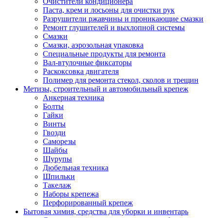
Очистители кондиционера
Паста, крем и лосьоны для очистки рук
Разрушители ржавчины и проникающие смазки
Ремонт глушителей и выхлопной системы
Смазки
Смазки, аэрозольная упаковка
Специальные продукты для ремонта
Вал-втулочные фиксаторы
Раскоксовка двигателя
Полимер для ремонта стекол, сколов и трещин
Метизы, строительный и автомобильный крепеж
Анкерная техника
Болты
Гайки
Винты
Гвозди
Саморезы
Шайбы
Шурупы
Дюбельная техника
Шпильки
Такелаж
Наборы крепежа
Перфорированный крепеж
Бытовая химия, средства для уборки и инвентарь