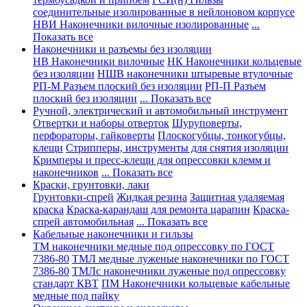
соединительные изолированные в нейлоновом корпусе
НВИ Наконечники вилочные изолированные
...
Показать все
Наконечники и разъемы без изоляции
НВ Наконечники вилочные
НК Наконечники кольцевые
без изоляции
НШВ наконечники штыревые втулочные
РП-М Разъем плоский без изоляции
РП-П Разъем
плоский без изоляции
... Показать все
Ручной, электрический и автомобильный инструмент
Отвертки и наборы отверток
Шуруповерты,
перфораторы, гайковерты
Плоскогубцы, тонкогубцы,
клещи
Стрипперы, инструменты для снятия изоляции
Кримперы и пресс-клещи для опрессовки клемм и
наконечников
... Показать все
Краски, грунтовки, лаки
Грунтовки-спрей
Жидкая резина
Защитная удаляемая
краска
Краска-карандаш для ремонта царапин
Краска-
спрей автомобильная
... Показать все
Кабельные наконечники и гильзы
ТМ наконечники медные под опрессовку по ГОСТ
7386-80
ТМЛ медные луженые наконечники по ГОСТ
7386-80
ТМЛс наконечники луженые под опрессовку
стандарт КВТ
ПМ Наконечники кольцевые кабельные
медные под пайку