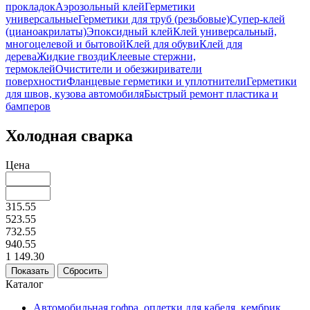
прокладок
Аэрозольный клей
Герметики
универсальные
Герметики для труб (резьбовые)
Супер-клей
(цианоакрилаты)
Эпоксидный клей
Клей универсальный,
многоцелевой и бытовой
Клей для обуви
Клей для
дерева
Жидкие гвозди
Клеевые стержни,
термоклей
Очистители и обезжириватели
поверхности
Фланцевые герметики и уплотнители
Герметики
для швов, кузова автомобиля
Быстрый ремонт пластика и
бамперов
Холодная сварка
Цена
315.55
523.55
732.55
940.55
1 149.30
Каталог
Автомобильная гофра, оплетки для кабеля, кембрик