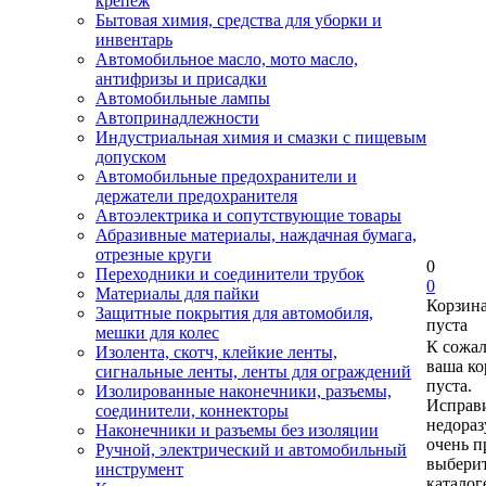
крепеж
Бытовая химия, средства для уборки и
инвентарь
Автомобильное масло, мото масло,
антифризы и присадки
Автомобильные лампы
Автопринадлежности
Индустриальная химия и смазки с пищевым
допуском
Автомобильные предохранители и
держатели предохранителя
Автоэлектрика и сопутствующие товары
Абразивные материалы, наждачная бумага,
отрезные круги
0
Переходники и соединители трубок
0
Материалы для пайки
Корзин
Защитные покрытия для автомобиля,
пуста
мешки для колес
К сожа
Изолента, скотч, клейкие ленты,
ваша ко
сигнальные ленты, ленты для ограждений
пуста.
Изолированные наконечники, разъемы,
Исправи
соединители, коннекторы
недора
Наконечники и разъемы без изоляции
очень п
Ручной, электрический и автомобильный
выберит
инструмент
каталог