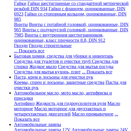
Гайки
Гайки шестигранные со стандартной метрической
резьбой DIN 934
Гайки с фланцем, оцинкованные, DIN
6923
Гайки со стопорным кольцом, оцинкованные, DIN
985
Винты
Винты с потайной головкой, оцинкованные, DIN
965
Винты с полукруглой головкой, оцинкованные, DIN
7985
Винты с внутренним шестигранником,
оцинкованные, класс прочности 8.8, DIN 912
Гвозди
Гвозди строительные
... Показать все
Бытовая химия, средства для уборки и инвентарь
Средства для туалетов и очистки труб
Средства для
стирки
Жидкое мыло
Средства для мытья посуды
Средства для мытья кухонь, плит
... Показать все
Паста, крем и лосьоны для очистки рук
Кремы, спреи и лосьоны, защитные средства
Пасты для
очистки рук
Автомобильное масло, мото масло, антифризы и
присадки
Антифриз
Жидкость для гидроусилителя руля
Масло
моторное
Масло моторное для двухтактных и
четырехтактных двигателей
Масло промывочное
...
Показать все
Автомобильные лампы
Автомобильные лампы 12V
Автомобильные лампы 24V