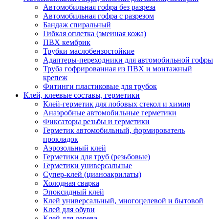
Автомобильная гофра без разреза
Автомобильная гофра с разрезом
Бандаж спиральный
Гибкая оплетка (змеиная кожа)
ПВХ кембрик
Трубки маслобензостойкие
Адаптеры-переходники для автомобильной гофры
Труба гофрированная из ПВХ и монтажный
крепеж
Фитинги пластиковые для трубок
Клей, клеевые составы, герметики
Клей-герметик для лобовых стекол и химия
Анаэробные автомобильные герметики
Фиксаторы резьбы и герметики
Герметик автомобильный, формирователь
прокладок
Аэрозольный клей
Герметики для труб (резьбовые)
Герметики универсальные
Супер-клей (цианоакрилаты)
Холодная сварка
Эпоксидный клей
Клей универсальный, многоцелевой и бытовой
Клей для обуви
Клей для дерева