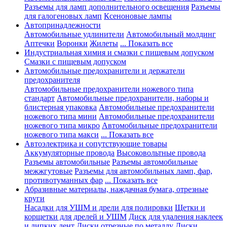
Разъемы для ламп дополнительного освещения
Разъемы
для галогеновых ламп
Ксеноновые лампы
Автопринадлежности
Автомобильные удлинители
Автомобильный молдинг
Аптечки
Воронки
Жилеты
... Показать все
Индустриальная химия и смазки с пищевым допуском
Смазки с пищевым допуском
Автомобильные предохранители и держатели
предохранителя
Автомобильные предохранители ножевого типа
стандарт
Автомобильные предохранители, наборы и
блистерная упаковка
Автомобильные предохранители
ножевого типа мини
Автомобильные предохранители
ножевого типа микро
Автомобильные предохранители
ножевого типа макси
... Показать все
Автоэлектрика и сопутствующие товары
Аккумуляторные провода
Высоковольтные провода
Разъемы автомобильные
Разъемы автомобильные
межжгутовые
Разъемы для автомобильных ламп, фар,
противотуманных фар
... Показать все
Абразивные материалы, наждачная бумага, отрезные
круги
Насадки для УШМ и дрели для полировки
Щетки и
корщетки для дрелей и УШМ
Диск для удаления наклеек
и липких лент
Диски отрезные по металлу
Диски