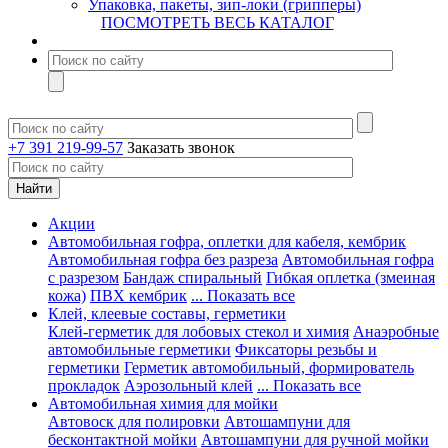
Упаковка, пакеты, зип-локи (грипперы)
ПОСМОТРЕТЬ ВЕСЬ КАТАЛОГ
+7 391 219-99-57
Заказать звонок
Акции
Автомобильная гофра, оплетки для кабеля, кембрик
Автомобильная гофра без разреза
Автомобильная гофра
с разрезом
Бандаж спиральный
Гибкая оплетка (змеиная
кожа)
ПВХ кембрик
... Показать все
Клей, клеевые составы, герметики
Клей-герметик для лобовых стекол и химия
Анаэробные
автомобильные герметики
Фиксаторы резьбы и
герметики
Герметик автомобильный, формирователь
прокладок
Аэрозольный клей
... Показать все
Автомобильная химия для мойки
Автовоск для полировки
Автошампуни для
бесконтактной мойки
Автошампуни для ручной мойки