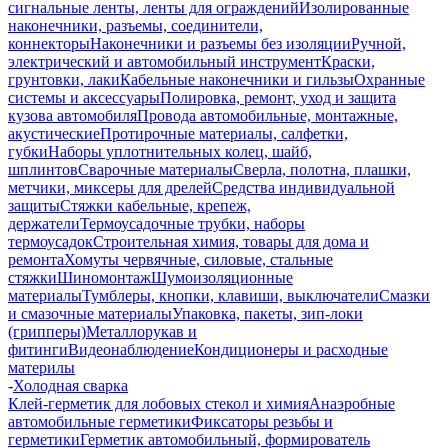
сигнальные ленты, ленты для ограждений
Изолированные
наконечники, разъемы, соединители,
коннекторы
Наконечники и разъемы без изоляции
Ручной,
электрический и автомобильный инструмент
Краски,
грунтовки, лаки
Кабельные наконечники и гильзы
Охранные
системы и аксессуары
Полировка, ремонт, уход и защита
кузова автомобиля
Провода автомобильные, монтажные,
акустические
Протирочные материалы, салфетки,
губки
Наборы уплотнительных колец, шайб,
шплинтов
Сварочные материалы
Сверла, полотна, плашки,
метчики, миксеры для дрелей
Средства индивидуальной
защиты
Стяжки кабельные, крепеж,
держатели
Термоусадочные трубки, наборы
термоусадок
Строительная химия, товары для дома и
ремонта
Хомуты червячные, силовые, стальные
стяжки
Шиномонтаж
Шумоизоляционные
материалы
Тумблеры, кнопки, клавиши, выключатели
Смазки
и смазочные материалы
Упаковка, пакеты, зип-локи
(грипперы)
Металлорукав и
фитинги
Видеонаблюдение
Кондиционеры и расходные
материлы
-
Холодная сварка
Клей-герметик для лобовых стекол и химия
Анаэробные
автомобильные герметики
Фиксаторы резьбы и
герметики
Герметик автомобильный, формирователь