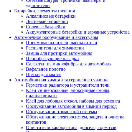
Сетевые шнуры, тройники, адаптеры и
удлинители
Батарейки, элементы питания
Алкалиновые батарейки
Литиевые батарейки
Солевые батарейки
Аккумуляторные батарейки и зарядные устройства
Автомоечное оборудование и аксессуары
Пневмораспылители, распылители
Распылители для химчистки
Замша для протирки автомобиля
Пенообразующие насадки
Салфетки из микрофибры для автомобиля
Вафельное полотно
Щетки для мытья
Автомобильная химия для сервисного участка
Герметики радиатора и устранители течи
Клеи универсальные, эпоксидные смолы,
цианоакрилаты
Клей для лобовых стекол, наборы для ремонта
Обслуживание автомобиля в зимний период
Обслуживание тормозной системы
Обслуживание электросистем, защита и очистка
контактов
Очистители карбюратора, дроселя, тормозов