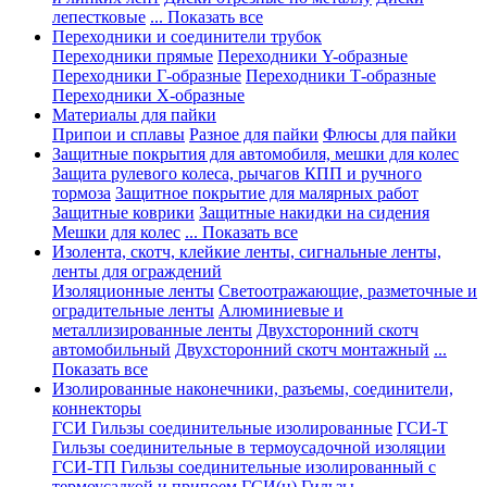
лепестковые
... Показать все
Переходники и соединители трубок
Переходники прямые
Переходники Y-образные
Переходники Г-образные
Переходники Т-образные
Переходники Х-образные
Материалы для пайки
Припои и сплавы
Разное для пайки
Флюсы для пайки
Защитные покрытия для автомобиля, мешки для колес
Защита рулевого колеса, рычагов КПП и ручного
тормоза
Защитное покрытие для малярных работ
Защитные коврики
Защитные накидки на сидения
Мешки для колес
... Показать все
Изолента, скотч, клейкие ленты, сигнальные ленты,
ленты для ограждений
Изоляционные ленты
Светоотражающие, разметочные и
оградительные ленты
Алюминиевые и
металлизированные ленты
Двухсторонний скотч
автомобильный
Двухсторонний скотч монтажный
...
Показать все
Изолированные наконечники, разъемы, соединители,
коннекторы
ГСИ Гильзы соединительные изолированные
ГСИ-Т
Гильзы соединительные в термоусадочной изоляции
ГСИ-ТП Гильзы соединительные изолированный с
термоусадкой и припоем
ГСИ(н) Гильзы