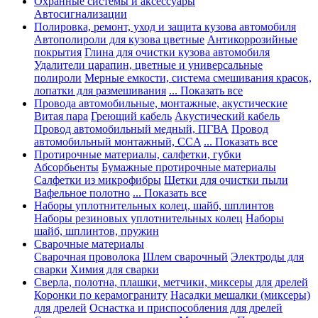
Охранные системы и аксессуары
Автосигнализации
Полировка, ремонт, уход и защита кузова автомобиля
Автополироли для кузова цветные
Антикоррозийные
покрытия
Глина для очистки кузова автомобиля
Удалители царапин, цветные и универсальные
полироли
Мерные емкости, система смешивания красок,
лопатки для размешивания
... Показать все
Провода автомобильные, монтажные, акустические
Витая пара
Греющий кабель
Акустический кабель
Провод автомобильный медный, ПГВА
Провод
автомобильный монтажный, CCA
... Показать все
Протирочные материалы, салфетки, губки
Абсорбьенты
Бумажные протирочные материалы
Салфетки из микрофибры
Щетки для очистки пыли
Вафельное полотно
... Показать все
Наборы уплотнительных колец, шайб, шплинтов
Наборы резиновых уплотнительных колец
Наборы
шайб, шплинтов, пружин
Сварочные материалы
Сварочная проволока
Шлем сварочный
Электроды для
сварки
Химия для сварки
Сверла, полотна, плашки, метчики, миксеры для дрелей
Коронки по керамограниту
Насадки мешалки (миксеры)
для дрелей
Оснастка и приспособления для дрелей