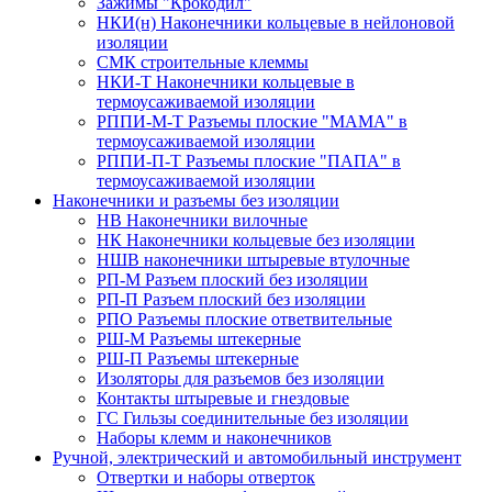
Зажимы "Крокодил"
НКИ(н) Наконечники кольцевые в нейлоновой
изоляции
СМК строительные клеммы
НКИ-Т Наконечники кольцевые в
термоусаживаемой изоляции
РППИ-М-Т Разъемы плоские "МАМА" в
термоусаживаемой изоляции
РППИ-П-Т Разъемы плоские "ПАПА" в
термоусаживаемой изоляции
Наконечники и разъемы без изоляции
НВ Наконечники вилочные
НК Наконечники кольцевые без изоляции
НШВ наконечники штыревые втулочные
РП-М Разъем плоский без изоляции
РП-П Разъем плоский без изоляции
РПО Разъемы плоские ответвительные
РШ-М Разъемы штекерные
РШ-П Разъемы штекерные
Изоляторы для разъемов без изоляции
Контакты штыревые и гнездовые
ГС Гильзы соединительные без изоляции
Наборы клемм и наконечников
Ручной, электрический и автомобильный инструмент
Отвертки и наборы отверток