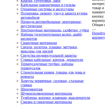
Краски, грунтовки, лаки
интере
Кабельные наконечники и гильзы
товар и
Охранные системы и аксессуары
нажмит
Полировка, ремонт, уход и защита кузова
кнопку
автомобиля
корзину
Провода автомобильные, монтажные,
Общая 
акустические
—
Протирочные материалы, салфетки, губки
Перейт
Наборы уплотнительных колец, шайб,
корзину
шплинтов
Сварочные материалы
Сверла, полотна, плашки, метчики,
миксеры для дрелей
Средства индивидуальной защиты
Стяжки кабельные, крепеж, держатели
Термоусадочные трубки, наборы
термоусадок
Строительная химия, товары для дома и
ремонта
Хомуты червячные, силовые, стальные
стяжки
Шиномонтаж
Шумоизоляционные материалы
Тумблеры, кнопки, клавиши, выключатели
Смазки и смазочные материалы