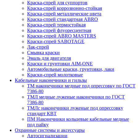
Краска-спрей для суппортов
Краска-спрей коррозионно-стойкая
Краска-спрей металлические цвета
Краска-спрей стандартная ABRO
Краска-спрей термостойкая
Краска-спрей флуоресцентная
Краски-спрей ABRO MASTERS
Краски-спрей SABOTAGE
Лак-спрей
Смывка краски
Эмаль для двигателя
Краски и грунтовки AIM-ONE
Автомобильные краски, грунтовки, лаки
Краски-спрей молотковые
Кабельные наконечники и гильзы
ТМ наконечники медные под опрессовку по ГОСТ
7386-80
ТМЛ медные луженые наконечники по ГОСТ
7386-80
ТМЛс наконечники луженые под опрессовку
стандарт КВТ
ПМ Наконечники кольцевые кабельные медные
под пайку
Охранные системы и аксессуары
Автосигнализации