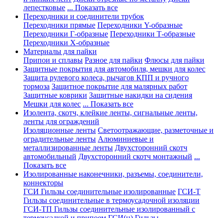
лепестковые
... Показать все
Переходники и соединители трубок
Переходники прямые
Переходники Y-образные
Переходники Г-образные
Переходники Т-образные
Переходники Х-образные
Материалы для пайки
Припои и сплавы
Разное для пайки
Флюсы для пайки
Защитные покрытия для автомобиля, мешки для колес
Защита рулевого колеса, рычагов КПП и ручного
тормоза
Защитное покрытие для малярных работ
Защитные коврики
Защитные накидки на сидения
Мешки для колес
... Показать все
Изолента, скотч, клейкие ленты, сигнальные ленты,
ленты для ограждений
Изоляционные ленты
Светоотражающие, разметочные и
оградительные ленты
Алюминиевые и
металлизированные ленты
Двухсторонний скотч
автомобильный
Двухсторонний скотч монтажный
...
Показать все
Изолированные наконечники, разъемы, соединители,
коннекторы
ГСИ Гильзы соединительные изолированные
ГСИ-Т
Гильзы соединительные в термоусадочной изоляции
ГСИ-ТП Гильзы соединительные изолированный с
термоусадкой и припоем
ГСИ(н) Гильзы