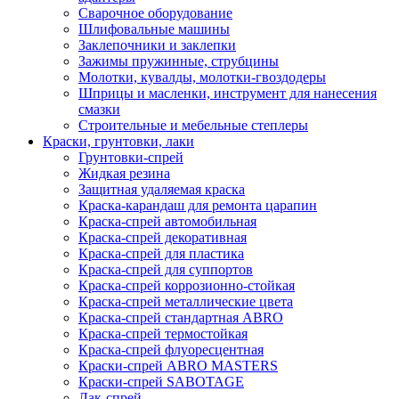
Сварочное оборудование
Шлифовальные машины
Заклепочники и заклепки
Зажимы пружинные, струбцины
Молотки, кувалды, молотки-гвоздодеры
Шприцы и масленки, инструмент для нанесения
смазки
Строительные и мебельные степлеры
Краски, грунтовки, лаки
Грунтовки-спрей
Жидкая резина
Защитная удаляемая краска
Краска-карандаш для ремонта царапин
Краска-спрей автомобильная
Краска-спрей декоративная
Краска-спрей для пластика
Краска-спрей для суппортов
Краска-спрей коррозионно-стойкая
Краска-спрей металлические цвета
Краска-спрей стандартная ABRO
Краска-спрей термостойкая
Краска-спрей флуоресцентная
Краски-спрей ABRO MASTERS
Краски-спрей SABOTAGE
Лак-спрей