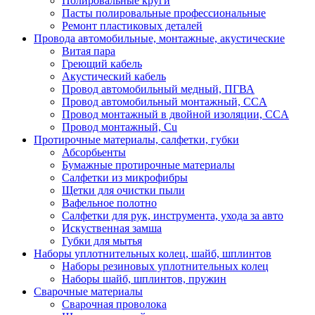
Полировальные круги
Пасты полировальные профессиональные
Ремонт пластиковых деталей
Провода автомобильные, монтажные, акустические
Витая пара
Греющий кабель
Акустический кабель
Провод автомобильный медный, ПГВА
Провод автомобильный монтажный, CCA
Провод монтажный в двойной изоляции, CCA
Провод монтажный, Cu
Протирочные материалы, салфетки, губки
Абсорбьенты
Бумажные протирочные материалы
Салфетки из микрофибры
Щетки для очистки пыли
Вафельное полотно
Салфетки для рук, инструмента, ухода за авто
Искуственная замша
Губки для мытья
Наборы уплотнительных колец, шайб, шплинтов
Наборы резиновых уплотнительных колец
Наборы шайб, шплинтов, пружин
Сварочные материалы
Сварочная проволока