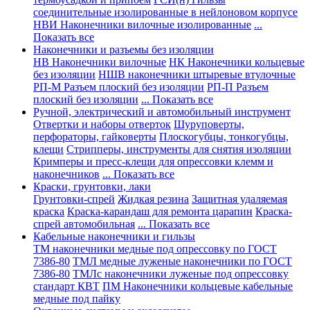
соединительные изолированные в нейлоновом корпусе
НВИ Наконечники вилочные изолированные
...
Показать все
Наконечники и разъемы без изоляции
НВ Наконечники вилочные
НК Наконечники кольцевые
без изоляции
НШВ наконечники штыревые втулочные
РП-М Разъем плоский без изоляции
РП-П Разъем
плоский без изоляции
... Показать все
Ручной, электрический и автомобильный инструмент
Отвертки и наборы отверток
Шуруповерты,
перфораторы, гайковерты
Плоскогубцы, тонкогубцы,
клещи
Стрипперы, инструменты для снятия изоляции
Кримперы и пресс-клещи для опрессовки клемм и
наконечников
... Показать все
Краски, грунтовки, лаки
Грунтовки-спрей
Жидкая резина
Защитная удаляемая
краска
Краска-карандаш для ремонта царапин
Краска-
спрей автомобильная
... Показать все
Кабельные наконечники и гильзы
ТМ наконечники медные под опрессовку по ГОСТ
7386-80
ТМЛ медные луженые наконечники по ГОСТ
7386-80
ТМЛс наконечники луженые под опрессовку
стандарт КВТ
ПМ Наконечники кольцевые кабельные
медные под пайку