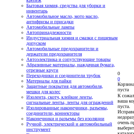
крепеж
Бытовая химия, средства для уборки и
инвентарь
Автомобильное масло, мото масло,
антифризы и присадки
Автомобильные лампы
Автопринадлежности
Индустриальная химия и смазки с пищевым
допуском
Автомобильные предохранители и
держатели предохранителя
Автоэлектрика и сопутствующие товары
Абразивные материалы, наждачная бумага,
отрезные круги
0
Переходники и соединители трубок
0
Материалы для пайки
Корзин
Защитные покрытия для автомобиля,
пуста
мешки для колес
К сожа
Изолента, скотч, клейкие ленты,
ваша ко
сигнальные ленты, ленты для ограждений
пуста.
Изолированные наконечники, разъемы,
Исправи
соединители, коннекторы
недора
Наконечники и разъемы без изоляции
очень п
Ручной, электрический и автомобильный
выберит
инструмент
каталог