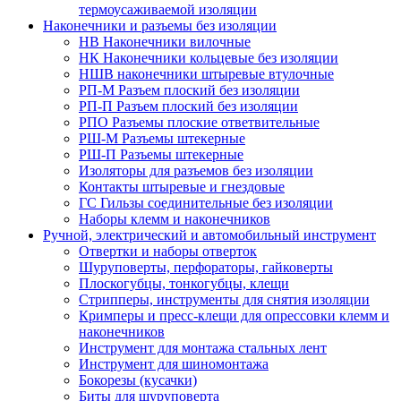
термоусаживаемой изоляции
Наконечники и разъемы без изоляции
НВ Наконечники вилочные
НК Наконечники кольцевые без изоляции
НШВ наконечники штыревые втулочные
РП-М Разъем плоский без изоляции
РП-П Разъем плоский без изоляции
РПО Разъемы плоские ответвительные
РШ-М Разъемы штекерные
РШ-П Разъемы штекерные
Изоляторы для разъемов без изоляции
Контакты штыревые и гнездовые
ГС Гильзы соединительные без изоляции
Наборы клемм и наконечников
Ручной, электрический и автомобильный инструмент
Отвертки и наборы отверток
Шуруповерты, перфораторы, гайковерты
Плоскогубцы, тонкогубцы, клещи
Стрипперы, инструменты для снятия изоляции
Кримперы и пресс-клещи для опрессовки клемм и
наконечников
Инструмент для монтажа стальных лент
Инструмент для шиномонтажа
Бокорезы (кусачки)
Биты для шуруповерта