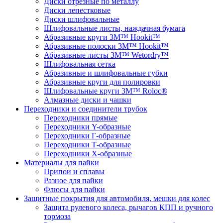
Диски отрезные по металлу
Диски лепестковые
Диски шлифовальные
Шлифовальные листы, наждачная бумага
Абразивные круги 3M™ Hookit™
Абразивные полоски 3M™ Hookit™
Абразивные листы 3M™ Wetordry™
Шлифовальная сетка
Абразивные и шлифовальные губки
Абразивные круги для полировки
Шлифовальные круги 3M™ Roloc®
Алмазные диски и чашки
Переходники и соединители трубок
Переходники прямые
Переходники Y-образные
Переходники Г-образные
Переходники Т-образные
Переходники Х-образные
Материалы для пайки
Припои и сплавы
Разное для пайки
Флюсы для пайки
Защитные покрытия для автомобиля, мешки для колес
Защита рулевого колеса, рычагов КПП и ручного
тормоза