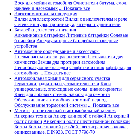
Воск для мойки автомобиля
Очистители битума, смол,
наклеек и насекомых
... Показать все
Электромонтажная продукция
Вилки для электросетей
Вилки с выключателем и реле
Сетевые шнуры, тройники, адаптеры и удлинители
Батарейки, элементы питания
Алкалиновые батарейки
Литиевые батарейки
Солевые
батарейки
Аккумуляторные батарейки и зарядные
устройства
Автомоечное оборудование и аксессуары
Пневмораспылители, распылители
Распылители для
химчистки
Замша для протирки автомобиля
Пенообразующие насадки
Салфетки из микрофибры для
автомобиля
... Показать все
Автомобильная химия для сервисного участка
Герметики радиатора и устранители течи
Клеи
универсальные, эпоксидные смолы, цианоакрилаты
Клей для лобовых стекол, наборы для ремонта
Обслуживание автомобиля в зимний период
Обслуживание тормозной системы
... Показать все
Метизы, строительный и автомобильный крепеж
Анкерная техника
Анкер клиновой с гайкой
Анкерный
болт с гайкой
Анкерный болт с шестигранной головкой
Болты
Болты с полной резьбой, шестигранная головка,
оцинкованные, DIN933, ГОСТ 7798-70