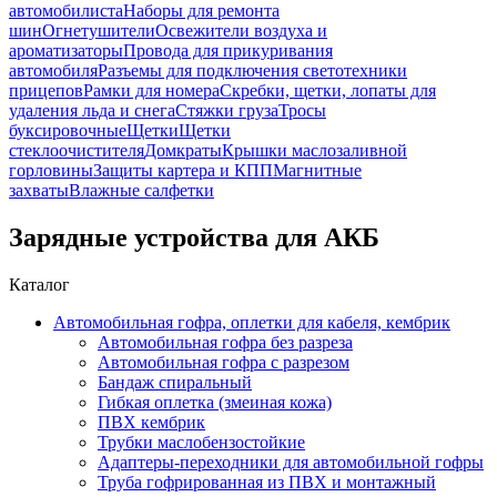
автомобилиста
Наборы для ремонта
шин
Огнетушители
Освежители воздуха и
ароматизаторы
Провода для прикуривания
автомобиля
Разъемы для подключения светотехники
прицепов
Рамки для номера
Скребки, щетки, лопаты для
удаления льда и снега
Стяжки груза
Тросы
буксировочные
Щетки
Щетки
стеклоочистителя
Домкраты
Крышки маслозаливной
горловины
Защиты картера и КПП
Магнитные
захваты
Влажные салфетки
Зарядные устройства для АКБ
Каталог
Автомобильная гофра, оплетки для кабеля, кембрик
Автомобильная гофра без разреза
Автомобильная гофра с разрезом
Бандаж спиральный
Гибкая оплетка (змеиная кожа)
ПВХ кембрик
Трубки маслобензостойкие
Адаптеры-переходники для автомобильной гофры
Труба гофрированная из ПВХ и монтажный