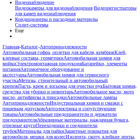
Видеонаблюдение
Видеокамеры для видеонаблюдения
Видеорегистраторы
для камер видеонаблюдения
Кондиционеры и расходные материлы
Сплит-системы
Еще
Главная
-
Каталог
-
Автопринадлежности
Автомобильная гофра, оплетки для кабеля, кембрик
Клей,
клеевые составы, герметики
Автомобильная химия для
мойки
Электромонтажная продукция
Батарейки, элементы
питания
Автомоечное оборудование и
аксессуары
Автомобильная химия для сервисного
участка
Метизы, строительный и автомобильный
крепеж
Паста, крем и лосьоны для очистки рук
Бытовая химия,
средства для уборки и инвентарь
Автомобильное масло, мото
масло, антифризы и присадки
Автомобильные лампы
Автопринадлежности
Индустриальная химия и смазки с
пищевым допуском
Автоэлектрика и сопутствующие
товары
Автомобильные предохранители и держатели
предохранителя
Абразивные материалы, наждачная бумага,
отрезные круги
Переходники и соединители
трубок
Материалы для пайки
Защитные покрытия для
автомобиля, мешки для колес
Изолента, скотч, клейкие ленты,