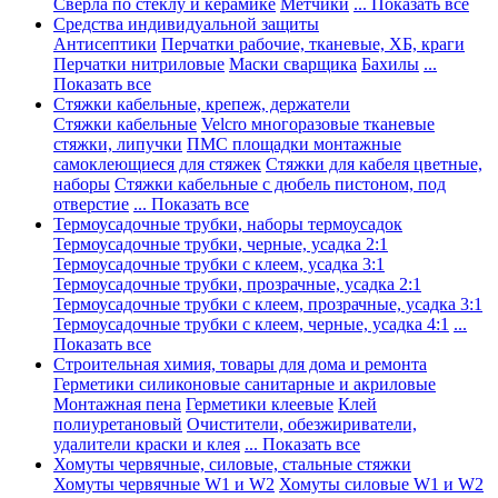
Сверла по стеклу и керамике
Метчики
... Показать все
Средства индивидуальной защиты
Антисептики
Перчатки рабочие, тканевые, ХБ, краги
Перчатки нитриловые
Маски сварщика
Бахилы
...
Показать все
Стяжки кабельные, крепеж, держатели
Стяжки кабельные
Velcro многоразовые тканевые
стяжки, липучки
ПМС площадки монтажные
самоклеющиеся для стяжек
Стяжки для кабеля цветные,
наборы
Стяжки кабельные с дюбель пистоном, под
отверстие
... Показать все
Термоусадочные трубки, наборы термоусадок
Термоусадочные трубки, черные, усадка 2:1
Термоусадочные трубки с клеем, усадка 3:1
Термоусадочные трубки, прозрачные, усадка 2:1
Термоусадочные трубки с клеем, прозрачные, усадка 3:1
Термоусадочные трубки с клеем, черные, усадка 4:1
...
Показать все
Строительная химия, товары для дома и ремонта
Герметики силиконовые санитарные и акриловые
Монтажная пена
Герметики клеевые
Клей
полиуретановый
Очистители, обезжириватели,
удалители краски и клея
... Показать все
Хомуты червячные, силовые, стальные стяжки
Хомуты червячные W1 и W2
Хомуты силовые W1 и W2