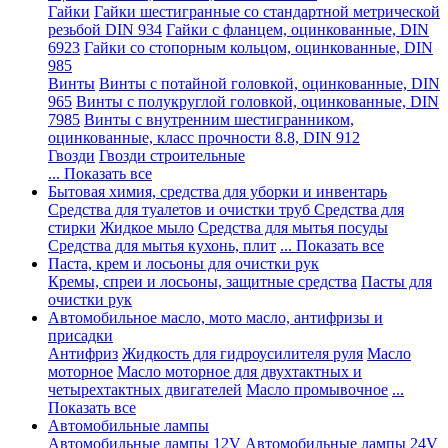
Гайки
Гайки шестигранные со стандартной метрической
резьбой DIN 934
Гайки с фланцем, оцинкованные, DIN
6923
Гайки со стопорным кольцом, оцинкованные, DIN
985
Винты
Винты с потайной головкой, оцинкованные, DIN
965
Винты с полукруглой головкой, оцинкованные, DIN
7985
Винты с внутренним шестигранником,
оцинкованные, класс прочности 8.8, DIN 912
Гвозди
Гвозди строительные
... Показать все
Бытовая химия, средства для уборки и инвентарь
Средства для туалетов и очистки труб
Средства для
стирки
Жидкое мыло
Средства для мытья посуды
Средства для мытья кухонь, плит
... Показать все
Паста, крем и лосьоны для очистки рук
Кремы, спреи и лосьоны, защитные средства
Пасты для
очистки рук
Автомобильное масло, мото масло, антифризы и
присадки
Антифриз
Жидкость для гидроусилителя руля
Масло
моторное
Масло моторное для двухтактных и
четырехтактных двигателей
Масло промывочное
...
Показать все
Автомобильные лампы
Автомобильные лампы 12V
Автомобильные лампы 24V