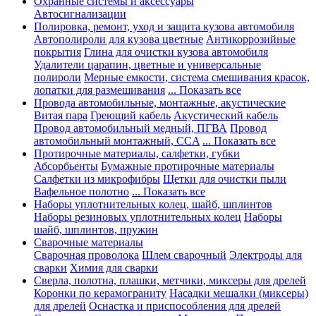
Охранные системы и аксессуары
Автосигнализации
Полировка, ремонт, уход и защита кузова автомобиля
Автополироли для кузова цветные
Антикоррозийные
покрытия
Глина для очистки кузова автомобиля
Удалители царапин, цветные и универсальные
полироли
Мерные емкости, система смешивания красок,
лопатки для размешивания
... Показать все
Провода автомобильные, монтажные, акустические
Витая пара
Греющий кабель
Акустический кабель
Провод автомобильный медный, ПГВА
Провод
автомобильный монтажный, CCA
... Показать все
Протирочные материалы, салфетки, губки
Абсорбьенты
Бумажные протирочные материалы
Салфетки из микрофибры
Щетки для очистки пыли
Вафельное полотно
... Показать все
Наборы уплотнительных колец, шайб, шплинтов
Наборы резиновых уплотнительных колец
Наборы
шайб, шплинтов, пружин
Сварочные материалы
Сварочная проволока
Шлем сварочный
Электроды для
сварки
Химия для сварки
Сверла, полотна, плашки, метчики, миксеры для дрелей
Коронки по керамограниту
Насадки мешалки (миксеры)
для дрелей
Оснастка и приспособления для дрелей