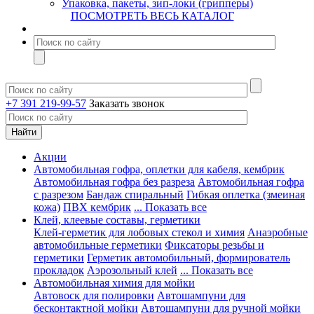
Упаковка, пакеты, зип-локи (грипперы)
ПОСМОТРЕТЬ ВЕСЬ КАТАЛОГ
+7 391 219-99-57
Заказать звонок
Акции
Автомобильная гофра, оплетки для кабеля, кембрик
Автомобильная гофра без разреза
Автомобильная гофра
с разрезом
Бандаж спиральный
Гибкая оплетка (змеиная
кожа)
ПВХ кембрик
... Показать все
Клей, клеевые составы, герметики
Клей-герметик для лобовых стекол и химия
Анаэробные
автомобильные герметики
Фиксаторы резьбы и
герметики
Герметик автомобильный, формирователь
прокладок
Аэрозольный клей
... Показать все
Автомобильная химия для мойки
Автовоск для полировки
Автошампуни для
бесконтактной мойки
Автошампуни для ручной мойки