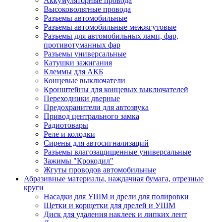
Аккумуляторные провода
Высоковольтные провода
Разъемы автомобильные
Разъемы автомобильные межжгутовые
Разъемы для автомобильных ламп, фар,
противотуманных фар
Разъемы универсальные
Катушки зажигания
Клеммы для АКБ
Концевые выключатели
Кронштейны для концевых выключателей
Переходники дверные
Предохранители для автозвука
Привод центрального замка
Радиотовары
Реле и колодки
Сирены для автосигнализаций
Разъемы влагозащищенные универсальные
Зажимы "Крокодил"
Жгуты проводов автомобильные
Абразивные материалы, наждачная бумага, отрезные
круги
Насадки для УШМ и дрели для полировки
Щетки и корщетки для дрелей и УШМ
Диск для удаления наклеек и липких лент