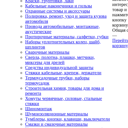
Краски, грунтовки, лаки
интере
Кабельные наконечники и гильзы
товар и
Охранные системы и аксессуары
нажмит
Полировка, ремонт, уход и защита кузова
кнопку
автомобиля
корзину
Провода автомобильные, монтажные,
Общая 
акустические
—
Протирочные материалы, салфетки, губки
Перейт
Наборы уплотнительных колец, шайб,
корзину
шплинтов
Сварочные материалы
Сверла, полотна, плашки, метчики,
миксеры для дрелей
Средства индивидуальной защиты
Стяжки кабельные, крепеж, держатели
Термоусадочные трубки, наборы
термоусадок
Строительная химия, товары для дома и
ремонта
Хомуты червячные, силовые, стальные
стяжки
Шиномонтаж
Шумоизоляционные материалы
Тумблеры, кнопки, клавиши, выключатели
Смазки и смазочные материалы