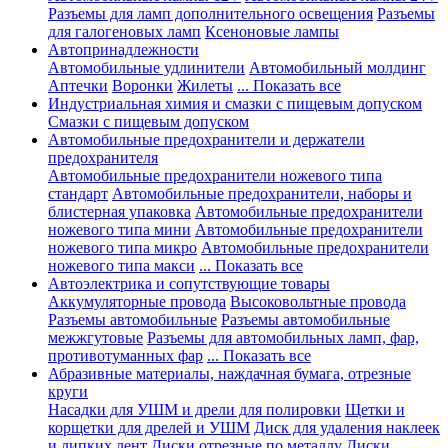
Разъемы для ламп дополнительного освещения
Разъемы
для галогеновых ламп
Ксеноновые лампы
Автопринадлежности
Автомобильные удлинители
Автомобильный молдинг
Аптечки
Воронки
Жилеты
... Показать все
Индустриальная химия и смазки с пищевым допуском
Смазки с пищевым допуском
Автомобильные предохранители и держатели
предохранителя
Автомобильные предохранители ножевого типа
стандарт
Автомобильные предохранители, наборы и
блистерная упаковка
Автомобильные предохранители
ножевого типа мини
Автомобильные предохранители
ножевого типа микро
Автомобильные предохранители
ножевого типа макси
... Показать все
Автоэлектрика и сопутствующие товары
Аккумуляторные провода
Высоковольтные провода
Разъемы автомобильные
Разъемы автомобильные
межжгутовые
Разъемы для автомобильных ламп, фар,
противотуманных фар
... Показать все
Абразивные материалы, наждачная бумага, отрезные
круги
Насадки для УШМ и дрели для полировки
Щетки и
корщетки для дрелей и УШМ
Диск для удаления наклеек
и липких лент
Диски отрезные по металлу
Диски