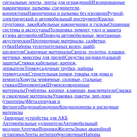
сигнальные ленты, ленты для ограждений
Изолированные
наконечники, разъемы, соединители,
коннекторы
Наконечники и разъемы без изоляции
Ручной,
электрический и автомобильный инструмент
Краски,
грунтовки, лаки
Кабельные наконечники и гильзы
Охранные
системы и аксессуары
Полировка, ремонт, уход и защита
кузова автомобиля
Провода автомобильные, монтажные,
акустические
Протирочные материалы, салфетки,
губки
Наборы уплотнительных колец, шайб,
шплинтов
Сварочные материалы
Сверла, полотна, плашки,
метчики, миксеры для дрелей
Средства индивидуальной
защиты
Стяжки кабельные, крепеж,
держатели
Термоусадочные трубки, наборы
термоусадок
Строительная химия, товары для дома и
ремонта
Хомуты червячные, силовые, стальные
стяжки
Шиномонтаж
Шумоизоляционные
материалы
Тумблеры, кнопки, клавиши, выключатели
Смазки
и смазочные материалы
Упаковка, пакеты, зип-локи
(грипперы)
Металлорукав и
фитинги
Видеонаблюдение
Кондиционеры и расходные
материлы
-
Зарядные устройства для АКБ
Автомобильные удлинители
Автомобильный
молдинг
Аптечки
Воронки
Жилеты
Знаки аварийной
остановки
Ленты антипробуксовочные
Наборы