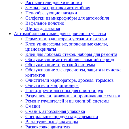
Распылители для химчистки
Замша для протирки автомобиля
Пенообразующие насадки
Салфетки из микрофибры для автомобиля
Вафельное полотно
Щетки для мытья
Автомобильная химия для сервисного участка
Герметики радиатора и устранители течи
Клеи универсальные, эпоксидные смолы,
цианоакрилаты
Клей для лобовых стекол, наборы для ремонта
Обслуживание автомобиля в зимний период
Обслуживание тормозной системы
Обслуживание электросистем, защита и очистка
контактов
Очистители карбюратора, дроселя, тормозов
Очистители кондиционера
Паста, крем и лосьоны для очистки рук
Разрушители ржавчины и проникающие смазки
Ремонт глушителей и выхлопной системы
Смазки
Смазки, аэрозольная упаковка
Специальные продукты для ремонта
Вал-втулочные фиксаторы
Раскоксовка двигателя