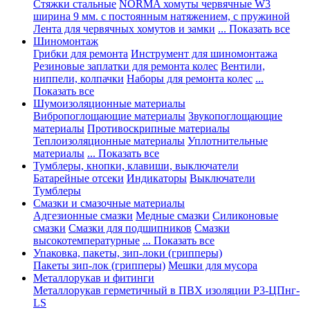
Стяжки стальные
NORMA хомуты червячные W3
ширина 9 мм. с постоянным натяжением, с пружиной
Лента для червячных хомутов и замки
... Показать все
Шиномонтаж
Грибки для ремонта
Инструмент для шиномонтажа
Резиновые заплатки для ремонта колес
Вентили,
ниппели, колпачки
Наборы для ремонта колес
...
Показать все
Шумоизоляционные материалы
Вибропоглощающие материалы
Звукопоглощающие
материалы
Противоскрипные материалы
Теплоизоляционные материалы
Уплотнительные
материалы
... Показать все
Тумблеры, кнопки, клавиши, выключатели
Батарейные отсеки
Индикаторы
Выключатели
Тумблеры
Смазки и смазочные материалы
Адгезионные смазки
Медные смазки
Силиконовые
смазки
Смазки для подшипников
Смазки
высокотемпературные
... Показать все
Упаковка, пакеты, зип-локи (грипперы)
Пакеты зип-лок (грипперы)
Мешки для мусора
Металлорукав и фитинги
Металлорукав герметичный в ПВХ изоляции Р3-ЦПнг-
LS