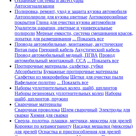
Охранные системы и аксессуары
Автосигнализации
Полировка, ремонт, уход и защита кузова автомобиля
Автополироли для кузова цветные
Антикоррозийные
покрытия
Глина для очистки кузова автомобиля
Удалители царапин, цветные и универсальные
полироли
Мерные емкости, система смешивания красок,
лопатки для размешивания
... Показать все
Провода автомобильные, монтажные, акустические
Витая пара
Греющий кабель
Акустический кабель
Провод автомобильный медный, ПГВА
Провод
автомобильный монтажный, CCA
... Показать все
Протирочные материалы, салфетки, губки
Абсорбьенты
Бумажные протирочные материалы
Салфетки из микрофибры
Щетки для очистки пыли
Вафельное полотно
... Показать все
Наборы уплотнительных колец, шайб, шплинтов
Наборы резиновых уплотнительных колец
Наборы
шайб, шплинтов, пружин
Сварочные материалы
Сварочная проволока
Шлем сварочный
Электроды для
сварки
Химия для сварки
Сверла, полотна, плашки, метчики, миксеры для дрелей
Коронки по керамограниту
Насадки мешалки (миксеры)
для дрелей
Оснастка и приспособления для дрелей