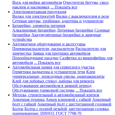
Воск для мойки автомобиля
Очистители битума, смол,
наклеек и насекомых
... Показать все
Электромонтажная продукция
Вилки для электросетей
Вилки с выключателем и реле
Сетевые шнуры, тройники, адаптеры и удлинители
Батарейки, элементы питания
Алкалиновые батарейки
Литиевые батарейки
Солевые
батарейки
Аккумуляторные батарейки и зарядные
устройства
Автомоечное оборудование и аксессуары
Пневмораспылители, распылители
Распылители для
химчистки
Замша для протирки автомобиля
Пенообразующие насадки
Салфетки из микрофибры для
автомобиля
... Показать все
Автомобильная химия для сервисного участка
Герметики радиатора и устранители течи
Клеи
универсальные, эпоксидные смолы, цианоакрилаты
Клей для лобовых стекол, наборы для ремонта
Обслуживание автомобиля в зимний период
Обслуживание тормозной системы
... Показать все
Метизы, строительный и автомобильный крепеж
Анкерная техника
Анкер клиновой с гайкой
Анкерный
болт с гайкой
Анкерный болт с шестигранной головкой
Болты
Болты с полной резьбой, шестигранная головка,
оцинкованные, DIN933, ГОСТ 7798-70