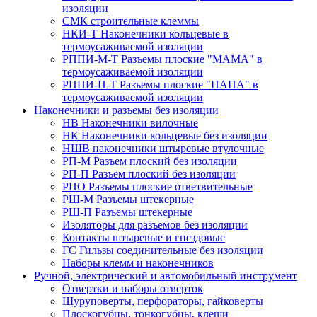
изоляции
СМК строительные клеммы
НКИ-Т Наконечники кольцевые в
термоусаживаемой изоляции
РППИ-М-Т Разъемы плоские "МАМА" в
термоусаживаемой изоляции
РППИ-П-Т Разъемы плоские "ПАПА" в
термоусаживаемой изоляции
Наконечники и разъемы без изоляции
НВ Наконечники вилочные
НК Наконечники кольцевые без изоляции
НШВ наконечники штыревые втулочные
РП-М Разъем плоский без изоляции
РП-П Разъем плоский без изоляции
РПО Разъемы плоские ответвительные
РШ-М Разъемы штекерные
РШ-П Разъемы штекерные
Изоляторы для разъемов без изоляции
Контакты штыревые и гнездовые
ГС Гильзы соединительные без изоляции
Наборы клемм и наконечников
Ручной, электрический и автомобильный инструмент
Отвертки и наборы отверток
Шуруповерты, перфораторы, гайковерты
Плоскогубцы, тонкогубцы, клещи