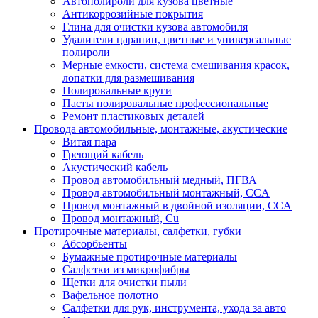
Автополироли для кузова цветные
Антикоррозийные покрытия
Глина для очистки кузова автомобиля
Удалители царапин, цветные и универсальные
полироли
Мерные емкости, система смешивания красок,
лопатки для размешивания
Полировальные круги
Пасты полировальные профессиональные
Ремонт пластиковых деталей
Провода автомобильные, монтажные, акустические
Витая пара
Греющий кабель
Акустический кабель
Провод автомобильный медный, ПГВА
Провод автомобильный монтажный, CCA
Провод монтажный в двойной изоляции, CCA
Провод монтажный, Cu
Протирочные материалы, салфетки, губки
Абсорбьенты
Бумажные протирочные материалы
Салфетки из микрофибры
Щетки для очистки пыли
Вафельное полотно
Салфетки для рук, инструмента, ухода за авто