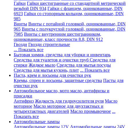
Гайки
Гайки шестигранные со стандартной метрической
резьбой DIN 934
Гайки с фланцем, оцинкованные, DIN
6923
Гайки со стопорным кольцом, оцинкованные, DIN
985
Винты
Винты с потайной головкой, оцинкованные, DIN
965
Винты с полукруглой головкой, оцинкованные, DIN
7985
Винты с внутренним шестигранником,
оцинкованные, класс прочности 8.8, DIN 912
Гвозди
Гвозди строительные
... Показать все
Бытовая химия, средства для уборки и инвентарь
Средства для туалетов и очистки труб
Средства для
стирки
Жидкое мыло
Средства для мытья посуды
Средства для мытья кухонь, плит
... Показать все
Паста, крем и лосьоны для очистки рук
Кремы, спреи и лосьоны, защитные средства
Пасты для
очистки рук
Автомобильное масло, мото масло, антифризы и
присадки
Антифриз
Жидкость для гидроусилителя руля
Масло
моторное
Масло моторное для двухтактных и
четырехтактных двигателей
Масло промывочное
...
Показать все
Автомобильные лампы
Автомобильные лампы 12V
Автомобильные лампы 24V