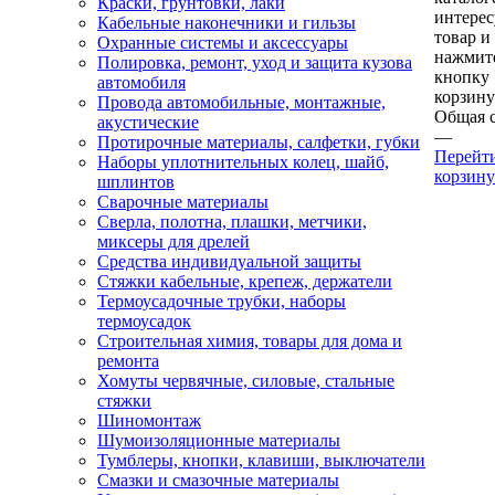
Краски, грунтовки, лаки
интере
Кабельные наконечники и гильзы
товар и
Охранные системы и аксессуары
нажмит
Полировка, ремонт, уход и защита кузова
кнопку
автомобиля
корзину
Провода автомобильные, монтажные,
Общая 
акустические
—
Протирочные материалы, салфетки, губки
Перейт
Наборы уплотнительных колец, шайб,
корзину
шплинтов
Сварочные материалы
Сверла, полотна, плашки, метчики,
миксеры для дрелей
Средства индивидуальной защиты
Стяжки кабельные, крепеж, держатели
Термоусадочные трубки, наборы
термоусадок
Строительная химия, товары для дома и
ремонта
Хомуты червячные, силовые, стальные
стяжки
Шиномонтаж
Шумоизоляционные материалы
Тумблеры, кнопки, клавиши, выключатели
Смазки и смазочные материалы