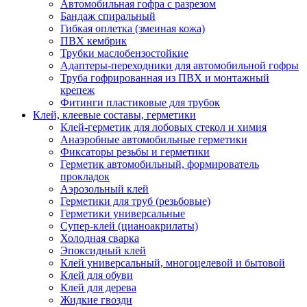
Автомобильная гофра с разрезом
Бандаж спиральный
Гибкая оплетка (змеиная кожа)
ПВХ кембрик
Трубки маслобензостойкие
Адаптеры-переходники для автомобильной гофры
Труба гофрированная из ПВХ и монтажный
крепеж
Фитинги пластиковые для трубок
Клей, клеевые составы, герметики
Клей-герметик для лобовых стекол и химия
Анаэробные автомобильные герметики
Фиксаторы резьбы и герметики
Герметик автомобильный, формирователь
прокладок
Аэрозольный клей
Герметики для труб (резьбовые)
Герметики универсальные
Супер-клей (цианоакрилаты)
Холодная сварка
Эпоксидный клей
Клей универсальный, многоцелевой и бытовой
Клей для обуви
Клей для дерева
Жидкие гвозди