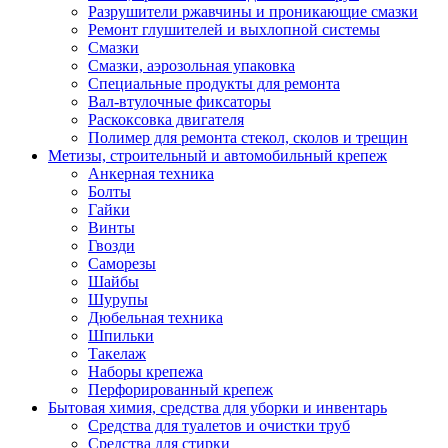
Разрушители ржавчины и проникающие смазки
Ремонт глушителей и выхлопной системы
Смазки
Смазки, аэрозольная упаковка
Специальные продукты для ремонта
Вал-втулочные фиксаторы
Раскоксовка двигателя
Полимер для ремонта стекол, сколов и трещин
Метизы, строительный и автомобильный крепеж
Анкерная техника
Болты
Гайки
Винты
Гвозди
Саморезы
Шайбы
Шурупы
Дюбельная техника
Шпильки
Такелаж
Наборы крепежа
Перфорированный крепеж
Бытовая химия, средства для уборки и инвентарь
Средства для туалетов и очистки труб
Средства для стирки