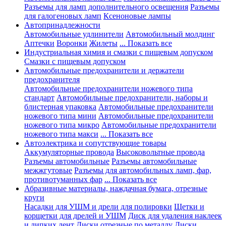
Разъемы для ламп дополнительного освещения
Разъемы
для галогеновых ламп
Ксеноновые лампы
Автопринадлежности
Автомобильные удлинители
Автомобильный молдинг
Аптечки
Воронки
Жилеты
... Показать все
Индустриальная химия и смазки с пищевым допуском
Смазки с пищевым допуском
Автомобильные предохранители и держатели
предохранителя
Автомобильные предохранители ножевого типа
стандарт
Автомобильные предохранители, наборы и
блистерная упаковка
Автомобильные предохранители
ножевого типа мини
Автомобильные предохранители
ножевого типа микро
Автомобильные предохранители
ножевого типа макси
... Показать все
Автоэлектрика и сопутствующие товары
Аккумуляторные провода
Высоковольтные провода
Разъемы автомобильные
Разъемы автомобильные
межжгутовые
Разъемы для автомобильных ламп, фар,
противотуманных фар
... Показать все
Абразивные материалы, наждачная бумага, отрезные
круги
Насадки для УШМ и дрели для полировки
Щетки и
корщетки для дрелей и УШМ
Диск для удаления наклеек
и липких лент
Диски отрезные по металлу
Диски