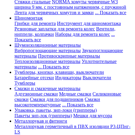
Стяжки стальные
NORMA хомуты червячные W3
ширина 9 мм. с постоянным натяжением, с пружиной
Лента для червячных хомутов и замки
... Показать все
Шиномонтаж
Грибки для ремонта
Инструмент для шиномонтажа
Резиновые заплатки для ремонта колес
Вентили,
ниппели, колпачки
Наборы для ремонта колес
...
Показать все
Шумоизоляционные материалы
Вибропоглощающие материалы
Звукопоглощающие
материалы
Противоскрипные материалы
Теплоизоляционные материалы
Уплотнительные
материалы
... Показать все
Тумблеры, кнопки, клавиши, выключатели
Батарейные отсеки
Индикаторы
Выключатели
Тумблеры
Смазки и смазочные материалы
Адгезионные смазки
Медные смазки
Силиконовые
смазки
Смазки для подшипников
Смазки
высокотемпературные
... Показать все
Упаковка, пакеты, зип-локи (грипперы)
Пакеты зип-лок (грипперы)
Мешки для мусора
Металлорукав и фитинги
Металлорукав герметичный в ПВХ изоляции Р3-ЦПнг-
LS