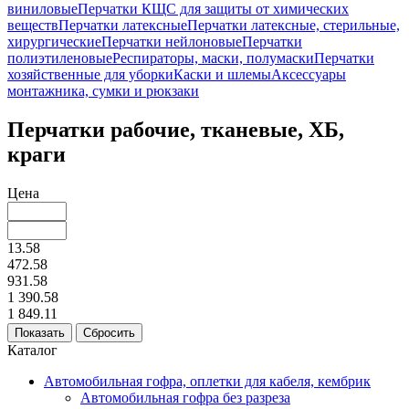
виниловые
Перчатки КЩС для защиты от химических
веществ
Перчатки латексные
Перчатки латексные, стерильные,
хирургические
Перчатки нейлоновые
Перчатки
полиэтиленовые
Респираторы, маски, полумаски
Перчатки
хозяйственные для уборки
Каски и шлемы
Аксессуары
монтажника, сумки и рюкзаки
Перчатки рабочие, тканевые, ХБ,
краги
Цена
13.58
472.58
931.58
1 390.58
1 849.11
Каталог
Автомобильная гофра, оплетки для кабеля, кембрик
Автомобильная гофра без разреза