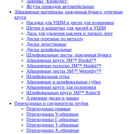
Зажимы "Крокодил"
Жгуты проводов автомобильные
Абразивные материалы, наждачная бумага, отрезные
круги
Насадки для УШМ и дрели для полировки
Щетки и корщетки для дрелей и УШМ
Диск для удаления наклеек и липких лент
Диски отрезные по металлу
Диски лепестковые
Диски шлифовальные
Шлифовальные листы, наждачная бумага
Абразивные круги 3M™ Hookit™
Абразивные полоски 3M™ Hookit™
Абразивные листы 3M™ Wetordry™
Шлифовальная сетка
Абразивные и шлифовальные губки
Абразивные круги для полировки
Шлифовальные круги 3M™ Roloc®
Алмазные диски и чашки
Переходники и соединители трубок
Переходники прямые
Переходники Y-образные
Переходники Г-образные
Переходники Т-образные
Переходники Х-образные