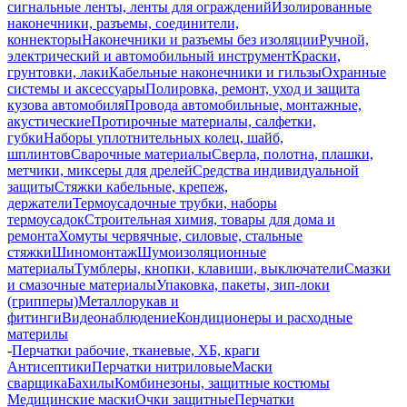
сигнальные ленты, ленты для ограждений
Изолированные
наконечники, разъемы, соединители,
коннекторы
Наконечники и разъемы без изоляции
Ручной,
электрический и автомобильный инструмент
Краски,
грунтовки, лаки
Кабельные наконечники и гильзы
Охранные
системы и аксессуары
Полировка, ремонт, уход и защита
кузова автомобиля
Провода автомобильные, монтажные,
акустические
Протирочные материалы, салфетки,
губки
Наборы уплотнительных колец, шайб,
шплинтов
Сварочные материалы
Сверла, полотна, плашки,
метчики, миксеры для дрелей
Средства индивидуальной
защиты
Стяжки кабельные, крепеж,
держатели
Термоусадочные трубки, наборы
термоусадок
Строительная химия, товары для дома и
ремонта
Хомуты червячные, силовые, стальные
стяжки
Шиномонтаж
Шумоизоляционные
материалы
Тумблеры, кнопки, клавиши, выключатели
Смазки
и смазочные материалы
Упаковка, пакеты, зип-локи
(грипперы)
Металлорукав и
фитинги
Видеонаблюдение
Кондиционеры и расходные
материлы
-
Перчатки рабочие, тканевые, ХБ, краги
Антисептики
Перчатки нитриловые
Маски
сварщика
Бахилы
Комбинезоны, защитные костюмы
Медицинские маски
Очки защитные
Перчатки