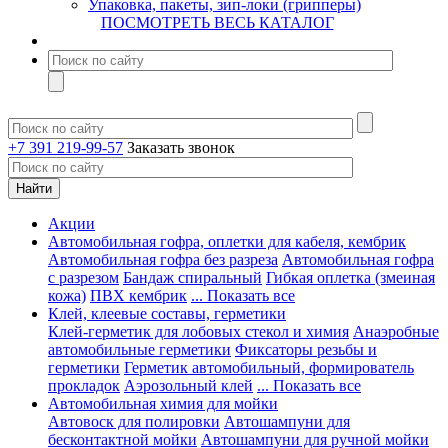
Упаковка, пакеты, зип-локи (грипперы)
ПОСМОТРЕТЬ ВЕСЬ КАТАЛОГ
+7 391 219-99-57
Заказать звонок
Акции
Автомобильная гофра, оплетки для кабеля, кембрик
Автомобильная гофра без разреза
Автомобильная гофра
с разрезом
Бандаж спиральный
Гибкая оплетка (змеиная
кожа)
ПВХ кембрик
... Показать все
Клей, клеевые составы, герметики
Клей-герметик для лобовых стекол и химия
Анаэробные
автомобильные герметики
Фиксаторы резьбы и
герметики
Герметик автомобильный, формирователь
прокладок
Аэрозольный клей
... Показать все
Автомобильная химия для мойки
Автовоск для полировки
Автошампуни для
бесконтактной мойки
Автошампуни для ручной мойки