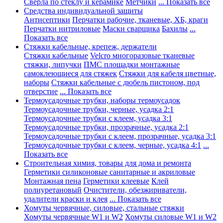
Сверла по стеклу и керамике
Метчики
... Показать все
Средства индивидуальной защиты
Антисептики
Перчатки рабочие, тканевые, ХБ, краги
Перчатки нитриловые
Маски сварщика
Бахилы
...
Показать все
Стяжки кабельные, крепеж, держатели
Стяжки кабельные
Velcro многоразовые тканевые
стяжки, липучки
ПМС площадки монтажные
самоклеющиеся для стяжек
Стяжки для кабеля цветные,
наборы
Стяжки кабельные с дюбель пистоном, под
отверстие
... Показать все
Термоусадочные трубки, наборы термоусадок
Термоусадочные трубки, черные, усадка 2:1
Термоусадочные трубки с клеем, усадка 3:1
Термоусадочные трубки, прозрачные, усадка 2:1
Термоусадочные трубки с клеем, прозрачные, усадка 3:1
Термоусадочные трубки с клеем, черные, усадка 4:1
...
Показать все
Строительная химия, товары для дома и ремонта
Герметики силиконовые санитарные и акриловые
Монтажная пена
Герметики клеевые
Клей
полиуретановый
Очистители, обезжириватели,
удалители краски и клея
... Показать все
Хомуты червячные, силовые, стальные стяжки
Хомуты червячные W1 и W2
Хомуты силовые W1 и W2