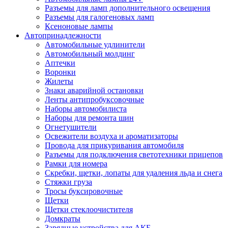
Разъемы для ламп дополнительного освещения
Разъемы для галогеновых ламп
Ксеноновые лампы
Автопринадлежности
Автомобильные удлинители
Автомобильный молдинг
Аптечки
Воронки
Жилеты
Знаки аварийной остановки
Ленты антипробуксовочные
Наборы автомобилиста
Наборы для ремонта шин
Огнетушители
Освежители воздуха и ароматизаторы
Провода для прикуривания автомобиля
Разъемы для подключения светотехники прицепов
Рамки для номера
Скребки, щетки, лопаты для удаления льда и снега
Стяжки груза
Тросы буксировочные
Щетки
Щетки стеклоочистителя
Домкраты
Зарядные устройства для АКБ