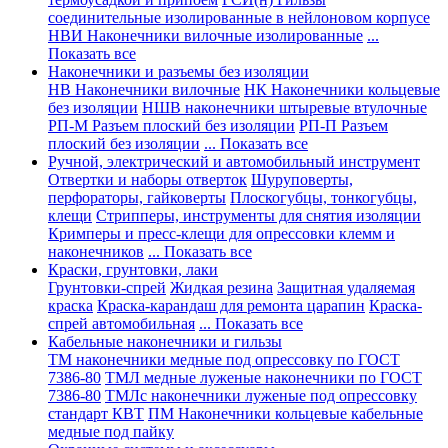
соединительные изолированные в нейлоновом корпусе
НВИ Наконечники вилочные изолированные
...
Показать все
Наконечники и разъемы без изоляции
НВ Наконечники вилочные
НК Наконечники кольцевые
без изоляции
НШВ наконечники штыревые втулочные
РП-М Разъем плоский без изоляции
РП-П Разъем
плоский без изоляции
... Показать все
Ручной, электрический и автомобильный инструмент
Отвертки и наборы отверток
Шуруповерты,
перфораторы, гайковерты
Плоскогубцы, тонкогубцы,
клещи
Стрипперы, инструменты для снятия изоляции
Кримперы и пресс-клещи для опрессовки клемм и
наконечников
... Показать все
Краски, грунтовки, лаки
Грунтовки-спрей
Жидкая резина
Защитная удаляемая
краска
Краска-карандаш для ремонта царапин
Краска-
спрей автомобильная
... Показать все
Кабельные наконечники и гильзы
ТМ наконечники медные под опрессовку по ГОСТ
7386-80
ТМЛ медные луженые наконечники по ГОСТ
7386-80
ТМЛс наконечники луженые под опрессовку
стандарт КВТ
ПМ Наконечники кольцевые кабельные
медные под пайку