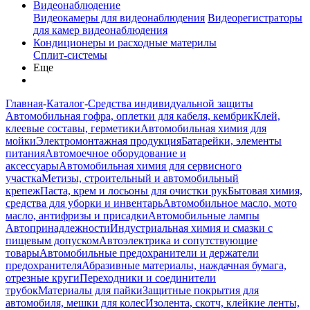
Видеонаблюдение
Видеокамеры для видеонаблюдения
Видеорегистраторы
для камер видеонаблюдения
Кондиционеры и расходные материлы
Сплит-системы
Еще
Главная
-
Каталог
-
Средства индивидуальной защиты
Автомобильная гофра, оплетки для кабеля, кембрик
Клей,
клеевые составы, герметики
Автомобильная химия для
мойки
Электромонтажная продукция
Батарейки, элементы
питания
Автомоечное оборудование и
аксессуары
Автомобильная химия для сервисного
участка
Метизы, строительный и автомобильный
крепеж
Паста, крем и лосьоны для очистки рук
Бытовая химия,
средства для уборки и инвентарь
Автомобильное масло, мото
масло, антифризы и присадки
Автомобильные лампы
Автопринадлежности
Индустриальная химия и смазки с
пищевым допуском
Автоэлектрика и сопутствующие
товары
Автомобильные предохранители и держатели
предохранителя
Абразивные материалы, наждачная бумага,
отрезные круги
Переходники и соединители
трубок
Материалы для пайки
Защитные покрытия для
автомобиля, мешки для колес
Изолента, скотч, клейкие ленты,