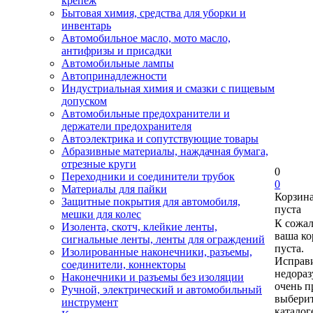
крепеж
Бытовая химия, средства для уборки и
инвентарь
Автомобильное масло, мото масло,
антифризы и присадки
Автомобильные лампы
Автопринадлежности
Индустриальная химия и смазки с пищевым
допуском
Автомобильные предохранители и
держатели предохранителя
Автоэлектрика и сопутствующие товары
Абразивные материалы, наждачная бумага,
отрезные круги
0
Переходники и соединители трубок
0
Материалы для пайки
Корзин
Защитные покрытия для автомобиля,
пуста
мешки для колес
К сожа
Изолента, скотч, клейкие ленты,
ваша ко
сигнальные ленты, ленты для ограждений
пуста.
Изолированные наконечники, разъемы,
Исправи
соединители, коннекторы
недора
Наконечники и разъемы без изоляции
очень п
Ручной, электрический и автомобильный
выберит
инструмент
каталог