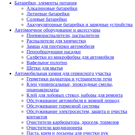
Батарейки, элементы питания
Алкалиновые батарейки
Литиевые батарейки
Солевые батарейки
Аккумуляторные батарейки и зарядные устройства
Автомоечное оборудование и аксессуары
Пневмораспылители, распылители
Распылители для химчистки
Замша для протирки автомобиля
Пенообразующие насадки
Салфетки из микрофибры для автомобиля
Вафельное полотно
Щетки для мытья
Автомобильная химия для сервисного участка
Герметики радиатора и устранители течи
Клеи универсальные, эпоксидные смолы,
цианоакрилаты
Клей для лобовых стекол, наборы для ремонта
Обслуживание автомобиля в зимний период
Обслуживание тормозной системы
Обслуживание электросистем, защита и очистка
контактов
Очистители карбюратора, дроселя, тормозов
Очистители кондиционера
Паста, крем и лосьоны для очистки рук