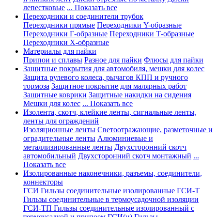
лепестковые
... Показать все
Переходники и соединители трубок
Переходники прямые
Переходники Y-образные
Переходники Г-образные
Переходники Т-образные
Переходники Х-образные
Материалы для пайки
Припои и сплавы
Разное для пайки
Флюсы для пайки
Защитные покрытия для автомобиля, мешки для колес
Защита рулевого колеса, рычагов КПП и ручного
тормоза
Защитное покрытие для малярных работ
Защитные коврики
Защитные накидки на сидения
Мешки для колес
... Показать все
Изолента, скотч, клейкие ленты, сигнальные ленты,
ленты для ограждений
Изоляционные ленты
Светоотражающие, разметочные и
оградительные ленты
Алюминиевые и
металлизированные ленты
Двухсторонний скотч
автомобильный
Двухсторонний скотч монтажный
...
Показать все
Изолированные наконечники, разъемы, соединители,
коннекторы
ГСИ Гильзы соединительные изолированные
ГСИ-Т
Гильзы соединительные в термоусадочной изоляции
ГСИ-ТП Гильзы соединительные изолированный с
термоусадкой и припоем
ГСИ(н) Гильзы