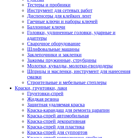
Тестеры и пробники
Инструмент для сетевых работ
Диспенсеры для клейких лент
Гаечные ключи и наборы ключей
Баллонные ключи
Головки, удлиненные головки, ударные и
адаптеры
Сварочное оборудование
Шлифовальные машины
Заклепочники и заклепки
Зажимы пружинные, струбцины
Молотки, кувалды, молотки-гвоздодеры
Шприцы и масленки, инструмент для нанесения
смазки
Строительные и мебельные степлеры
Краски, грунтовки, лаки
Грунтовки-спрей
Жидкая резина
Защитная удаляемая краска
Краска-карандаш для ремонта царапин
Краска-спрей автомобильная
Краска-спрей декоративная
Краска-спрей для пластика
Краска-спрей для суппортов
Краска-спрей коррозионно-стойкая