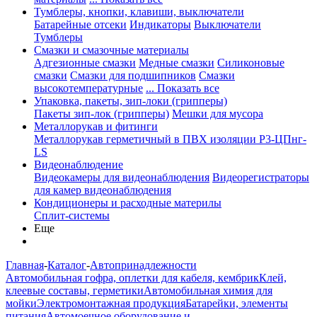
Тумблеры, кнопки, клавиши, выключатели
Батарейные отсеки
Индикаторы
Выключатели
Тумблеры
Смазки и смазочные материалы
Адгезионные смазки
Медные смазки
Силиконовые
смазки
Смазки для подшипников
Смазки
высокотемпературные
... Показать все
Упаковка, пакеты, зип-локи (грипперы)
Пакеты зип-лок (грипперы)
Мешки для мусора
Металлорукав и фитинги
Металлорукав герметичный в ПВХ изоляции Р3-ЦПнг-
LS
Видеонаблюдение
Видеокамеры для видеонаблюдения
Видеорегистраторы
для камер видеонаблюдения
Кондиционеры и расходные материлы
Сплит-системы
Еще
Главная
-
Каталог
-
Автопринадлежности
Автомобильная гофра, оплетки для кабеля, кембрик
Клей,
клеевые составы, герметики
Автомобильная химия для
мойки
Электромонтажная продукция
Батарейки, элементы
питания
Автомоечное оборудование и