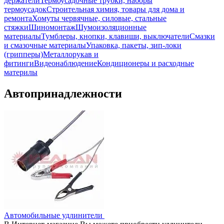
держатели
Термоусадочные трубки, наборы
термоусадок
Строительная химия, товары для дома и
ремонта
Хомуты червячные, силовые, стальные
стяжки
Шиномонтаж
Шумоизоляционные
материалы
Тумблеры, кнопки, клавиши, выключатели
Смазки
и смазочные материалы
Упаковка, пакеты, зип-локи
(грипперы)
Металлорукав и
фитинги
Видеонаблюдение
Кондиционеры и расходные
материлы
Автопринадлежности
Автомобильные удлинители