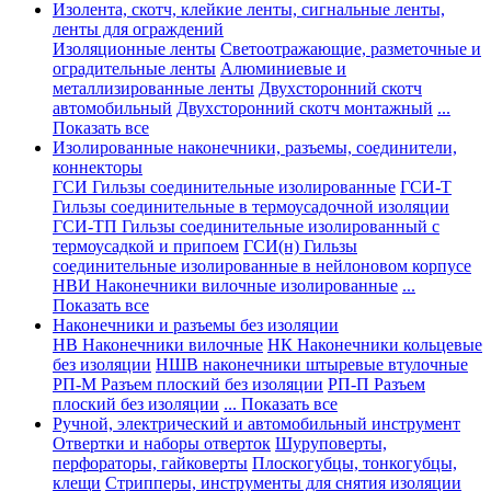
Изолента, скотч, клейкие ленты, сигнальные ленты,
ленты для ограждений
Изоляционные ленты
Светоотражающие, разметочные и
оградительные ленты
Алюминиевые и
металлизированные ленты
Двухсторонний скотч
автомобильный
Двухсторонний скотч монтажный
...
Показать все
Изолированные наконечники, разъемы, соединители,
коннекторы
ГСИ Гильзы соединительные изолированные
ГСИ-Т
Гильзы соединительные в термоусадочной изоляции
ГСИ-ТП Гильзы соединительные изолированный с
термоусадкой и припоем
ГСИ(н) Гильзы
соединительные изолированные в нейлоновом корпусе
НВИ Наконечники вилочные изолированные
...
Показать все
Наконечники и разъемы без изоляции
НВ Наконечники вилочные
НК Наконечники кольцевые
без изоляции
НШВ наконечники штыревые втулочные
РП-М Разъем плоский без изоляции
РП-П Разъем
плоский без изоляции
... Показать все
Ручной, электрический и автомобильный инструмент
Отвертки и наборы отверток
Шуруповерты,
перфораторы, гайковерты
Плоскогубцы, тонкогубцы,
клещи
Стрипперы, инструменты для снятия изоляции