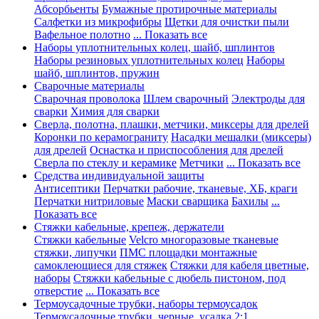
Абсорбьенты
Бумажные протирочные материалы
Салфетки из микрофибры
Щетки для очистки пыли
Вафельное полотно
... Показать все
Наборы уплотнительных колец, шайб, шплинтов
Наборы резиновых уплотнительных колец
Наборы
шайб, шплинтов, пружин
Сварочные материалы
Сварочная проволока
Шлем сварочный
Электроды для
сварки
Химия для сварки
Сверла, полотна, плашки, метчики, миксеры для дрелей
Коронки по керамограниту
Насадки мешалки (миксеры)
для дрелей
Оснастка и приспособления для дрелей
Сверла по стеклу и керамике
Метчики
... Показать все
Средства индивидуальной защиты
Антисептики
Перчатки рабочие, тканевые, ХБ, краги
Перчатки нитриловые
Маски сварщика
Бахилы
...
Показать все
Стяжки кабельные, крепеж, держатели
Стяжки кабельные
Velcro многоразовые тканевые
стяжки, липучки
ПМС площадки монтажные
самоклеющиеся для стяжек
Стяжки для кабеля цветные,
наборы
Стяжки кабельные с дюбель пистоном, под
отверстие
... Показать все
Термоусадочные трубки, наборы термоусадок
Термоусадочные трубки, черные, усадка 2:1