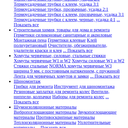
Термоусадочные трубки с клеем, усадка 3:1
Термоусадочные трубки, прозрачные, усадка 2:1
Термоусадочные трубки с клеем, прозрачные, усадка 3:1
Термоусадочные трубки с клеем, черные, усадка 4:1
...
Показать все
Строительная химия, товары для дома и ремонта
Герметики силиконовые санитарные и акриловые
Монтажная пена
Герметики клеевые
Клей
полиуретановый
Очистители, обезжириватели,
удалители краски и клея
... Показать все
Хомуты червячные, силовые, стальные стяжки
Хомуты червячные W1 и W2
Хомуты силовые W1 и W2
Стяжки стальные
NORMA хомуты червячные W3
ширина 9 мм. с постоянным натяжением, с пружиной
Лента для червячных хомутов и замки
... Показать все
Шиномонтаж
Грибки для ремонта
Инструмент для шиномонтажа
Резиновые заплатки для ремонта колес
Вентили,
ниппели, колпачки
Наборы для ремонта колес
...
Показать все
Шумоизоляционные материалы
Вибропоглощающие материалы
Звукопоглощающие
материалы
Противоскрипные материалы
Теплоизоляционные материалы
Уплотнительные
материалы
... Показать все