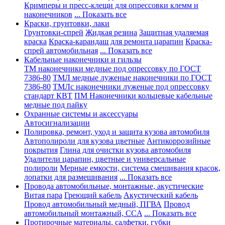
Кримперы и пресс-клещи для опрессовки клемм и
наконечников
... Показать все
Краски, грунтовки, лаки
Грунтовки-спрей
Жидкая резина
Защитная удаляемая
краска
Краска-карандаш для ремонта царапин
Краска-
спрей автомобильная
... Показать все
Кабельные наконечники и гильзы
ТМ наконечники медные под опрессовку по ГОСТ
7386-80
ТМЛ медные луженые наконечники по ГОСТ
7386-80
ТМЛс наконечники луженые под опрессовку
стандарт КВТ
ПМ Наконечники кольцевые кабельные
медные под пайку
Охранные системы и аксессуары
Автосигнализации
Полировка, ремонт, уход и защита кузова автомобиля
Автополироли для кузова цветные
Антикоррозийные
покрытия
Глина для очистки кузова автомобиля
Удалители царапин, цветные и универсальные
полироли
Мерные емкости, система смешивания красок,
лопатки для размешивания
... Показать все
Провода автомобильные, монтажные, акустические
Витая пара
Греющий кабель
Акустический кабель
Провод автомобильный медный, ПГВА
Провод
автомобильный монтажный, CCA
... Показать все
Протирочные материалы, салфетки, губки