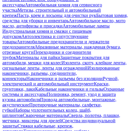
аксессуары
Автомобильная химия для сервисного
участка
Метизы, строительный и автомобильный
крепеж
Паста, крем и лосьоны для очистки рук
Бытовая химия,
средства для уборки и инвентарь
Автомобильное масло, мото
масло, антифризы и присадки
Автомобильные лампы
Индустриальная химия и смазки с пищевым
допуском
Автоэлектрика и сопутствующие
товары
Автомобильные предохранители и держатели
предохранителя
Абразивные материалы, наждачная бумага,
отрезные круги
Переходники и соединители
трубок
Материалы для пайки
Защитные покрытия для
автомобиля, мешки для колес
Изолента, скотч, клейкие ленты,
сигнальные ленты, ленты для ограждений
Изолированные
наконечники, разъемы, соединители,
коннекторы
Наконечники и разъемы без изоляции
Ручной,
электрический и автомобильный инструмент
Краски,
грунтовки, лаки
Кабельные наконечники и гильзы
Охранные
системы и аксессуары
Полировка, ремонт, уход и защита
кузова автомобиля
Провода автомобильные, монтажные,
акустические
Протирочные материалы, салфетки,
губки
Наборы уплотнительных колец, шайб,
шплинтов
Сварочные материалы
Сверла, полотна, плашки,
метчики, миксеры для дрелей
Средства индивидуальной
защиты
Стяжки кабельные, крепеж,