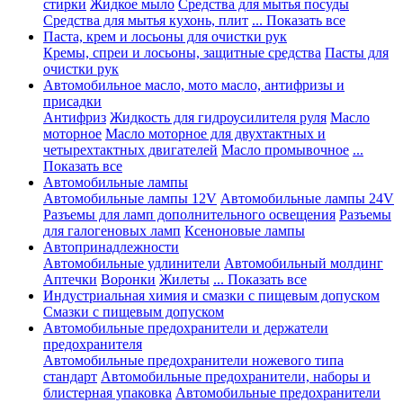
стирки
Жидкое мыло
Средства для мытья посуды
Средства для мытья кухонь, плит
... Показать все
Паста, крем и лосьоны для очистки рук
Кремы, спреи и лосьоны, защитные средства
Пасты для
очистки рук
Автомобильное масло, мото масло, антифризы и
присадки
Антифриз
Жидкость для гидроусилителя руля
Масло
моторное
Масло моторное для двухтактных и
четырехтактных двигателей
Масло промывочное
...
Показать все
Автомобильные лампы
Автомобильные лампы 12V
Автомобильные лампы 24V
Разъемы для ламп дополнительного освещения
Разъемы
для галогеновых ламп
Ксеноновые лампы
Автопринадлежности
Автомобильные удлинители
Автомобильный молдинг
Аптечки
Воронки
Жилеты
... Показать все
Индустриальная химия и смазки с пищевым допуском
Смазки с пищевым допуском
Автомобильные предохранители и держатели
предохранителя
Автомобильные предохранители ножевого типа
стандарт
Автомобильные предохранители, наборы и
блистерная упаковка
Автомобильные предохранители