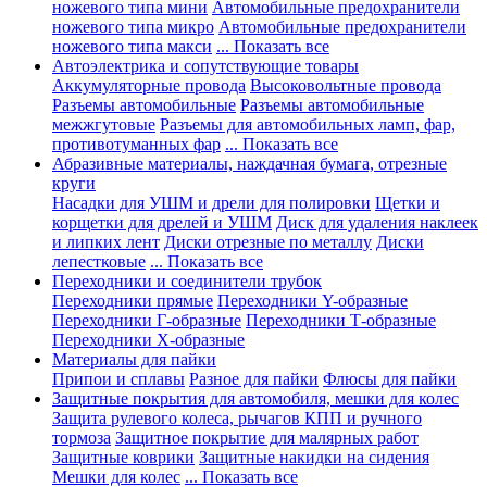
ножевого типа мини
Автомобильные предохранители
ножевого типа микро
Автомобильные предохранители
ножевого типа макси
... Показать все
Автоэлектрика и сопутствующие товары
Аккумуляторные провода
Высоковольтные провода
Разъемы автомобильные
Разъемы автомобильные
межжгутовые
Разъемы для автомобильных ламп, фар,
противотуманных фар
... Показать все
Абразивные материалы, наждачная бумага, отрезные
круги
Насадки для УШМ и дрели для полировки
Щетки и
корщетки для дрелей и УШМ
Диск для удаления наклеек
и липких лент
Диски отрезные по металлу
Диски
лепестковые
... Показать все
Переходники и соединители трубок
Переходники прямые
Переходники Y-образные
Переходники Г-образные
Переходники Т-образные
Переходники Х-образные
Материалы для пайки
Припои и сплавы
Разное для пайки
Флюсы для пайки
Защитные покрытия для автомобиля, мешки для колес
Защита рулевого колеса, рычагов КПП и ручного
тормоза
Защитное покрытие для малярных работ
Защитные коврики
Защитные накидки на сидения
Мешки для колес
... Показать все