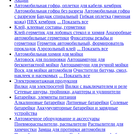
Акции
Автомобильная гофра, оплетки для кабеля, кембрик
Автомобильная гофра без разреза
Автомобильная гофра
с разрезом
Бандаж спиральный
Гибкая оплетка (змеиная
кожа)
ПВХ кембрик
... Показать все
Клей, клеевые составы, герметики
Клей-герметик для лобовых стекол и химия
Анаэробные
автомобильные герметики
Фиксаторы резьбы и
герметики
Герметик автомобильный, формирователь
прокладок
Аэрозольный клей
... Показать все
Автомобильная химия для мойки
Автовоск для полировки
Автошампуни для
бесконтактной мойки
Автошампуни для ручной мойки
Воск для мойки автомобиля
Очистители битума, смол,
наклеек и насекомых
... Показать все
Электромонтажная продукция
Вилки для электросетей
Вилки с выключателем и реле
Сетевые шнуры, тройники, адаптеры и удлинители
Батарейки, элементы питания
Алкалиновые батарейки
Литиевые батарейки
Солевые
батарейки
Аккумуляторные батарейки и зарядные
устройства
Автомоечное оборудование и аксессуары
Пневмораспылители, распылители
Распылители для
химчистки
Замша для протирки автомобиля