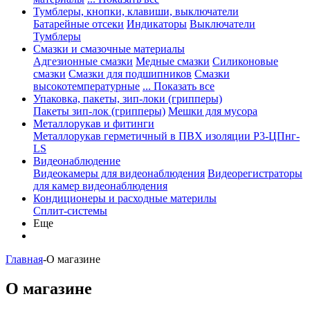
Тумблеры, кнопки, клавиши, выключатели
Батарейные отсеки
Индикаторы
Выключатели
Тумблеры
Смазки и смазочные материалы
Адгезионные смазки
Медные смазки
Силиконовые
смазки
Смазки для подшипников
Смазки
высокотемпературные
... Показать все
Упаковка, пакеты, зип-локи (грипперы)
Пакеты зип-лок (грипперы)
Мешки для мусора
Металлорукав и фитинги
Металлорукав герметичный в ПВХ изоляции Р3-ЦПнг-
LS
Видеонаблюдение
Видеокамеры для видеонаблюдения
Видеорегистраторы
для камер видеонаблюдения
Кондиционеры и расходные материлы
Сплит-системы
Еще
Главная
-
О магазине
О магазине