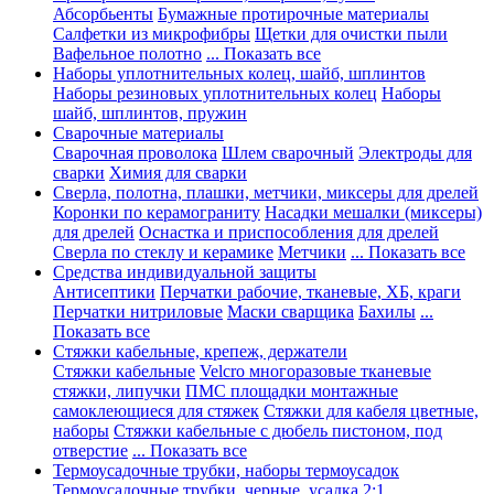
Абсорбьенты
Бумажные протирочные материалы
Салфетки из микрофибры
Щетки для очистки пыли
Вафельное полотно
... Показать все
Наборы уплотнительных колец, шайб, шплинтов
Наборы резиновых уплотнительных колец
Наборы
шайб, шплинтов, пружин
Сварочные материалы
Сварочная проволока
Шлем сварочный
Электроды для
сварки
Химия для сварки
Сверла, полотна, плашки, метчики, миксеры для дрелей
Коронки по керамограниту
Насадки мешалки (миксеры)
для дрелей
Оснастка и приспособления для дрелей
Сверла по стеклу и керамике
Метчики
... Показать все
Средства индивидуальной защиты
Антисептики
Перчатки рабочие, тканевые, ХБ, краги
Перчатки нитриловые
Маски сварщика
Бахилы
...
Показать все
Стяжки кабельные, крепеж, держатели
Стяжки кабельные
Velcro многоразовые тканевые
стяжки, липучки
ПМС площадки монтажные
самоклеющиеся для стяжек
Стяжки для кабеля цветные,
наборы
Стяжки кабельные с дюбель пистоном, под
отверстие
... Показать все
Термоусадочные трубки, наборы термоусадок
Термоусадочные трубки, черные, усадка 2:1