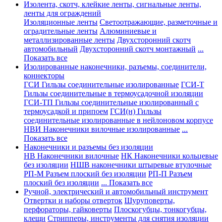
Изолента, скотч, клейкие ленты, сигнальные ленты,
ленты для ограждений
Изоляционные ленты
Светоотражающие, разметочные и
оградительные ленты
Алюминиевые и
металлизированные ленты
Двухсторонний скотч
автомобильный
Двухсторонний скотч монтажный
...
Показать все
Изолированные наконечники, разъемы, соединители,
коннекторы
ГСИ Гильзы соединительные изолированные
ГСИ-Т
Гильзы соединительные в термоусадочной изоляции
ГСИ-ТП Гильзы соединительные изолированный с
термоусадкой и припоем
ГСИ(н) Гильзы
соединительные изолированные в нейлоновом корпусе
НВИ Наконечники вилочные изолированные
...
Показать все
Наконечники и разъемы без изоляции
НВ Наконечники вилочные
НК Наконечники кольцевые
без изоляции
НШВ наконечники штыревые втулочные
РП-М Разъем плоский без изоляции
РП-П Разъем
плоский без изоляции
... Показать все
Ручной, электрический и автомобильный инструмент
Отвертки и наборы отверток
Шуруповерты,
перфораторы, гайковерты
Плоскогубцы, тонкогубцы,
клещи
Стрипперы, инструменты для снятия изоляции