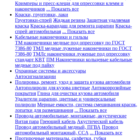
Кримперы и пресс-клещи для опрессовки клемм и
наконечников
... Показать все
Краски, грунтовки, лаки
Грунтовки-спрей
Жидкая резина
Защитная удаляемая
краска
Краска-карандаш для ремонта царапин
Краска-
спрей автомобильная
... Показать все
Кабельные наконечники и гильзы
ТМ наконечники медные под опрессовку по ГОСТ
7386-80
ТМЛ медные луженые наконечники по ГОСТ
7386-80
ТМЛс наконечники луженые под опрессовку
стандарт КВТ
ПМ Наконечники кольцевые кабельные
медные под пайку
Охранные системы и аксессуары
Автосигнализации
Полировка, ремонт, уход и защита кузова автомобиля
Автополироли для кузова цветные
Антикоррозийные
покрытия
Глина для очистки кузова автомобиля
Удалители царапин, цветные и универсальные
полироли
Мерные емкости, система смешивания красок,
лопатки для размешивания
... Показать все
Провода автомобильные, монтажные, акустические
Витая пара
Греющий кабель
Акустический кабель
Провод автомобильный медный, ПГВА
Провод
автомобильный монтажный, CCA
... Показать все
Протирочные материалы, салфетки, губки