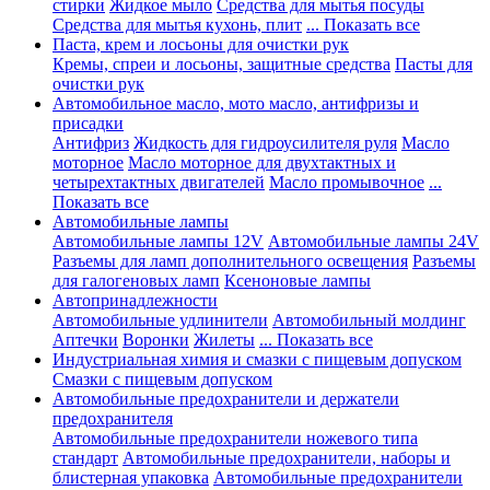
стирки
Жидкое мыло
Средства для мытья посуды
Средства для мытья кухонь, плит
... Показать все
Паста, крем и лосьоны для очистки рук
Кремы, спреи и лосьоны, защитные средства
Пасты для
очистки рук
Автомобильное масло, мото масло, антифризы и
присадки
Антифриз
Жидкость для гидроусилителя руля
Масло
моторное
Масло моторное для двухтактных и
четырехтактных двигателей
Масло промывочное
...
Показать все
Автомобильные лампы
Автомобильные лампы 12V
Автомобильные лампы 24V
Разъемы для ламп дополнительного освещения
Разъемы
для галогеновых ламп
Ксеноновые лампы
Автопринадлежности
Автомобильные удлинители
Автомобильный молдинг
Аптечки
Воронки
Жилеты
... Показать все
Индустриальная химия и смазки с пищевым допуском
Смазки с пищевым допуском
Автомобильные предохранители и держатели
предохранителя
Автомобильные предохранители ножевого типа
стандарт
Автомобильные предохранители, наборы и
блистерная упаковка
Автомобильные предохранители