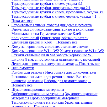
Термоусадочные трубки с клеем, усадка 3:1
Термоусадочные трубки, прозрачные, усадка 2:1
Термоусадочные трубки с клеем, прозрачные, усадка 3:1
Термоусадочные трубки с клеем, черные, усадка 4:1
...
Показать все
Строительная химия, товары для дома и ремонта
Герметики силиконовые санитарные и акриловые
Монтажная пена
Герметики клеевые
Клей
полиуретановый
Очистители, обезжириватели,
удалители краски и клея
... Показать все
Хомуты червячные, силовые, стальные стяжки
Хомуты червячные W1 и W2
Хомуты силовые W1 и W2
Стяжки стальные
NORMA хомуты червячные W3
ширина 9 мм. с постоянным натяжением, с пружиной
Лента для червячных хомутов и замки
... Показать все
Шиномонтаж
Грибки для ремонта
Инструмент для шиномонтажа
Резиновые заплатки для ремонта колес
Вентили,
ниппели, колпачки
Наборы для ремонта колес
...
Показать все
Шумоизоляционные материалы
Вибропоглощающие материалы
Звукопоглощающие
материалы
Противоскрипные материалы
Теплоизоляционные материалы
Уплотнительные
материалы
... Показать все