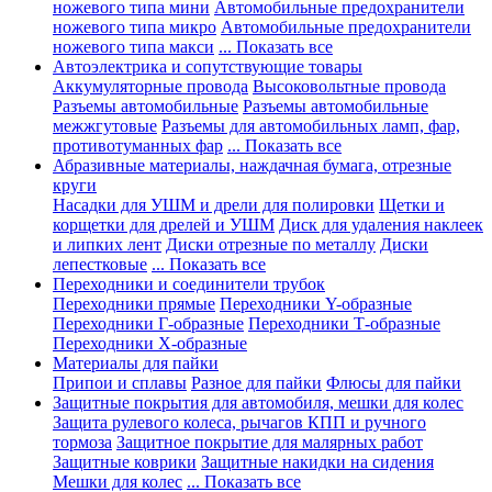
ножевого типа мини
Автомобильные предохранители
ножевого типа микро
Автомобильные предохранители
ножевого типа макси
... Показать все
Автоэлектрика и сопутствующие товары
Аккумуляторные провода
Высоковольтные провода
Разъемы автомобильные
Разъемы автомобильные
межжгутовые
Разъемы для автомобильных ламп, фар,
противотуманных фар
... Показать все
Абразивные материалы, наждачная бумага, отрезные
круги
Насадки для УШМ и дрели для полировки
Щетки и
корщетки для дрелей и УШМ
Диск для удаления наклеек
и липких лент
Диски отрезные по металлу
Диски
лепестковые
... Показать все
Переходники и соединители трубок
Переходники прямые
Переходники Y-образные
Переходники Г-образные
Переходники Т-образные
Переходники Х-образные
Материалы для пайки
Припои и сплавы
Разное для пайки
Флюсы для пайки
Защитные покрытия для автомобиля, мешки для колес
Защита рулевого колеса, рычагов КПП и ручного
тормоза
Защитное покрытие для малярных работ
Защитные коврики
Защитные накидки на сидения
Мешки для колес
... Показать все