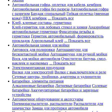
Акции
Автомобильная гофра, оплетки для кабеля, кембрик
Автомобильная гофра без разреза
Автомобильная гофра
с разрезом
Бандаж спиральный
Гибкая оплетка (змеиная
кожа)
ПВХ кембрик
... Показать все
Клей, клеевые составы, герметики
Клей-герметик для лобовых стекол и химия
Анаэробные
автомобильные герметики
Фиксаторы резьбы и
герметики
Герметик автомобильный, формирователь
прокладок
Аэрозольный клей
... Показать все
Автомобильная химия для мойки
Автовоск для полировки
Автошампуни для
бесконтактной мойки
Автошампуни для ручной мойки
Воск для мойки автомобиля
Очистители битума, смол,
наклеек и насекомых
... Показать все
Электромонтажная продукция
Вилки для электросетей
Вилки с выключателем и реле
Сетевые шнуры, тройники, адаптеры и удлинители
Батарейки, элементы питания
Алкалиновые батарейки
Литиевые батарейки
Солевые
батарейки
Аккумуляторные батарейки и зарядные
устройства
Автомоечное оборудование и аксессуары
Пневмораспылители, распылители
Распылители для
химчистки
Замша для протирки автомобиля