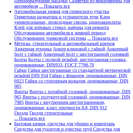
Пенообразующие насадки
Салфетки из микрофибры для
автомобиля
... Показать все
Автомобильная химия для сервисного участка
Герметики радиатора и устранители течи
Клеи
универсальные, эпоксидные смолы, цианоакрилаты
Клей для лобовых стекол, наборы для ремонта
Обслуживание автомобиля в зимний период
Обслуживание тормозной системы
... Показать все
Метизы, строительный и автомобильный крепеж
Анкерная техника
Анкер клиновой с гайкой
Анкерный
болт с гайкой
Анкерный болт с шестигранной головкой
Болты
Болты с полной резьбой, шестигранная головка,
оцинкованные, DIN933, ГОСТ 7798-70
Гайки
Гайки шестигранные со стандартной метрической
резьбой DIN 934
Гайки с фланцем, оцинкованные, DIN
6923
Гайки со стопорным кольцом, оцинкованные, DIN
985
Винты
Винты с потайной головкой, оцинкованные, DIN
965
Винты с полукруглой головкой, оцинкованные, DIN
7985
Винты с внутренним шестигранником,
оцинкованные, класс прочности 8.8, DIN 912
Гвозди
Гвозди строительные
... Показать все
Бытовая химия, средства для уборки и инвентарь
Средства для туалетов и очистки труб
Средства для