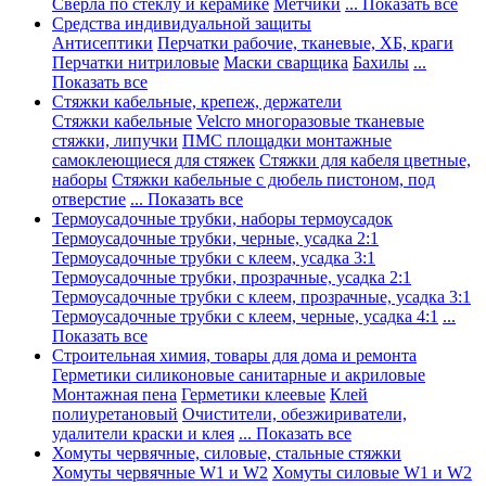
Сверла по стеклу и керамике
Метчики
... Показать все
Средства индивидуальной защиты
Антисептики
Перчатки рабочие, тканевые, ХБ, краги
Перчатки нитриловые
Маски сварщика
Бахилы
...
Показать все
Стяжки кабельные, крепеж, держатели
Стяжки кабельные
Velcro многоразовые тканевые
стяжки, липучки
ПМС площадки монтажные
самоклеющиеся для стяжек
Стяжки для кабеля цветные,
наборы
Стяжки кабельные с дюбель пистоном, под
отверстие
... Показать все
Термоусадочные трубки, наборы термоусадок
Термоусадочные трубки, черные, усадка 2:1
Термоусадочные трубки с клеем, усадка 3:1
Термоусадочные трубки, прозрачные, усадка 2:1
Термоусадочные трубки с клеем, прозрачные, усадка 3:1
Термоусадочные трубки с клеем, черные, усадка 4:1
...
Показать все
Строительная химия, товары для дома и ремонта
Герметики силиконовые санитарные и акриловые
Монтажная пена
Герметики клеевые
Клей
полиуретановый
Очистители, обезжириватели,
удалители краски и клея
... Показать все
Хомуты червячные, силовые, стальные стяжки
Хомуты червячные W1 и W2
Хомуты силовые W1 и W2