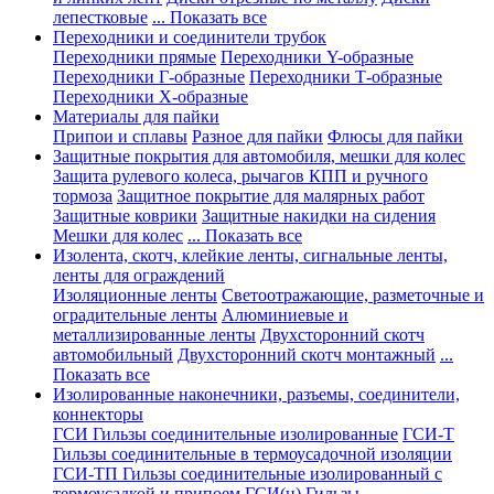
лепестковые
... Показать все
Переходники и соединители трубок
Переходники прямые
Переходники Y-образные
Переходники Г-образные
Переходники Т-образные
Переходники Х-образные
Материалы для пайки
Припои и сплавы
Разное для пайки
Флюсы для пайки
Защитные покрытия для автомобиля, мешки для колес
Защита рулевого колеса, рычагов КПП и ручного
тормоза
Защитное покрытие для малярных работ
Защитные коврики
Защитные накидки на сидения
Мешки для колес
... Показать все
Изолента, скотч, клейкие ленты, сигнальные ленты,
ленты для ограждений
Изоляционные ленты
Светоотражающие, разметочные и
оградительные ленты
Алюминиевые и
металлизированные ленты
Двухсторонний скотч
автомобильный
Двухсторонний скотч монтажный
...
Показать все
Изолированные наконечники, разъемы, соединители,
коннекторы
ГСИ Гильзы соединительные изолированные
ГСИ-Т
Гильзы соединительные в термоусадочной изоляции
ГСИ-ТП Гильзы соединительные изолированный с
термоусадкой и припоем
ГСИ(н) Гильзы