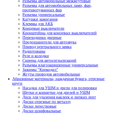
Разъемы автомобильные межжгутовые
Разъемы для автомобильных ламп, фар,
противотуманных фар
Разъемы универсальные
Катушки зажигания
Клеммы для АКБ
Концевые выключатели
Кронштейны для концевых выключателей
Переходники дверные
Предохранители для автозвука
Привод центрального замка
Радиотовары
Реле и колодки
Сирены для автосигнализаций
Разъемы влагозащищенные универсальные
Зажимы "Крокодил"
Жгуты проводов автомобильные
Абразивные материалы, наждачная бумага, отрезные
круги
Насадки для УШМ и дрели для полировки
Щетки и корщетки для дрелей и УШМ
Диск для удаления наклеек и липких лент
Диски отрезные по металлу
Диски лепестковые
Диски шлифовальные