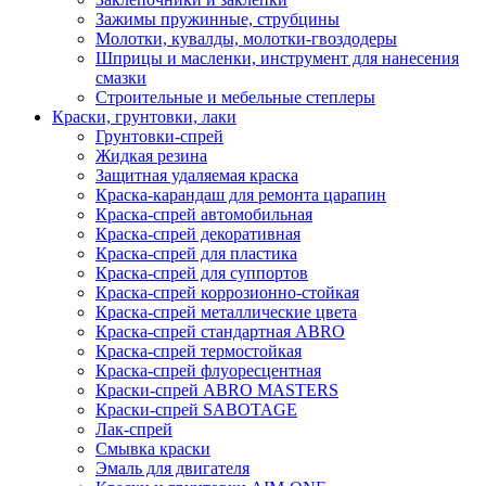
Зажимы пружинные, струбцины
Молотки, кувалды, молотки-гвоздодеры
Шприцы и масленки, инструмент для нанесения
смазки
Строительные и мебельные степлеры
Краски, грунтовки, лаки
Грунтовки-спрей
Жидкая резина
Защитная удаляемая краска
Краска-карандаш для ремонта царапин
Краска-спрей автомобильная
Краска-спрей декоративная
Краска-спрей для пластика
Краска-спрей для суппортов
Краска-спрей коррозионно-стойкая
Краска-спрей металлические цвета
Краска-спрей стандартная ABRO
Краска-спрей термостойкая
Краска-спрей флуоресцентная
Краски-спрей ABRO MASTERS
Краски-спрей SABOTAGE
Лак-спрей
Смывка краски
Эмаль для двигателя