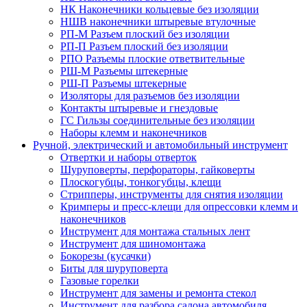
НК Наконечники кольцевые без изоляции
НШВ наконечники штыревые втулочные
РП-М Разъем плоский без изоляции
РП-П Разъем плоский без изоляции
РПО Разъемы плоские ответвительные
РШ-М Разъемы штекерные
РШ-П Разъемы штекерные
Изоляторы для разъемов без изоляции
Контакты штыревые и гнездовые
ГС Гильзы соединительные без изоляции
Наборы клемм и наконечников
Ручной, электрический и автомобильный инструмент
Отвертки и наборы отверток
Шуруповерты, перфораторы, гайковерты
Плоскогубцы, тонкогубцы, клещи
Стрипперы, инструменты для снятия изоляции
Кримперы и пресс-клещи для опрессовки клемм и
наконечников
Инструмент для монтажа стальных лент
Инструмент для шиномонтажа
Бокорезы (кусачки)
Биты для шуруповерта
Газовые горелки
Инструмент для замены и ремонта стекол
Инструмент для разбора салона автомобиля