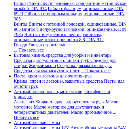
Гайки
Гайки шестигранные со стандартной метрической
резьбой DIN 934
Гайки с фланцем, оцинкованные, DIN
6923
Гайки со стопорным кольцом, оцинкованные, DIN
985
Винты
Винты с потайной головкой, оцинкованные, DIN
965
Винты с полукруглой головкой, оцинкованные, DIN
7985
Винты с внутренним шестигранником,
оцинкованные, класс прочности 8.8, DIN 912
Гвозди
Гвозди строительные
... Показать все
Бытовая химия, средства для уборки и инвентарь
Средства для туалетов и очистки труб
Средства для
стирки
Жидкое мыло
Средства для мытья посуды
Средства для мытья кухонь, плит
... Показать все
Паста, крем и лосьоны для очистки рук
Кремы, спреи и лосьоны, защитные средства
Пасты для
очистки рук
Автомобильное масло, мото масло, антифризы и
присадки
Антифриз
Жидкость для гидроусилителя руля
Масло
моторное
Масло моторное для двухтактных и
четырехтактных двигателей
Масло промывочное
...
Показать все
Автомобильные лампы
Автомобильные лампы 12V
Автомобильные лампы 24V