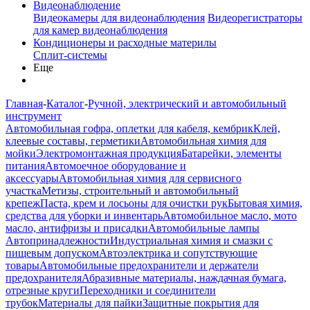
Видеонаблюдение
Видеокамеры для видеонаблюдения
Видеорегистраторы
для камер видеонаблюдения
Кондиционеры и расходные материлы
Сплит-системы
Еще
Главная
-
Каталог
-
Ручной, электрический и автомобильный
инструмент
Автомобильная гофра, оплетки для кабеля, кембрик
Клей,
клеевые составы, герметики
Автомобильная химия для
мойки
Электромонтажная продукция
Батарейки, элементы
питания
Автомоечное оборудование и
аксессуары
Автомобильная химия для сервисного
участка
Метизы, строительный и автомобильный
крепеж
Паста, крем и лосьоны для очистки рук
Бытовая химия,
средства для уборки и инвентарь
Автомобильное масло, мото
масло, антифризы и присадки
Автомобильные лампы
Автопринадлежности
Индустриальная химия и смазки с
пищевым допуском
Автоэлектрика и сопутствующие
товары
Автомобильные предохранители и держатели
предохранителя
Абразивные материалы, наждачная бумага,
отрезные круги
Переходники и соединители
трубок
Материалы для пайки
Защитные покрытия для