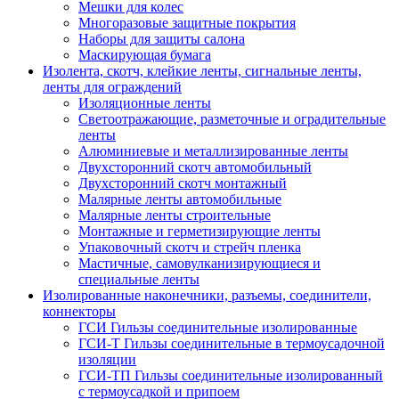
Мешки для колес
Многоразовые защитные покрытия
Наборы для защиты салона
Маскирующая бумага
Изолента, скотч, клейкие ленты, сигнальные ленты,
ленты для ограждений
Изоляционные ленты
Светоотражающие, разметочные и оградительные
ленты
Алюминиевые и металлизированные ленты
Двухсторонний скотч автомобильный
Двухсторонний скотч монтажный
Малярные ленты автомобильные
Малярные ленты строительные
Монтажные и герметизирующие ленты
Упаковочный скотч и стрейч пленка
Мастичные, самовулканизирующиеся и
специальные ленты
Изолированные наконечники, разъемы, соединители,
коннекторы
ГСИ Гильзы соединительные изолированные
ГСИ-Т Гильзы соединительные в термоусадочной
изоляции
ГСИ-ТП Гильзы соединительные изолированный
с термоусадкой и припоем