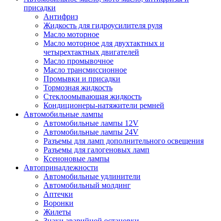
присадки
Антифриз
Жидкость для гидроусилителя руля
Масло моторное
Масло моторное для двухтактных и
четырехтактных двигателей
Масло промывочное
Масло трансмиссионное
Промывки и присадки
Тормозная жидкость
Стеклоомывающая жидкость
Кондиционеры-натяжители ремней
Автомобильные лампы
Автомобильные лампы 12V
Автомобильные лампы 24V
Разъемы для ламп дополнительного освещения
Разъемы для галогеновых ламп
Ксеноновые лампы
Автопринадлежности
Автомобильные удлинители
Автомобильный молдинг
Аптечки
Воронки
Жилеты
Знаки аварийной остановки