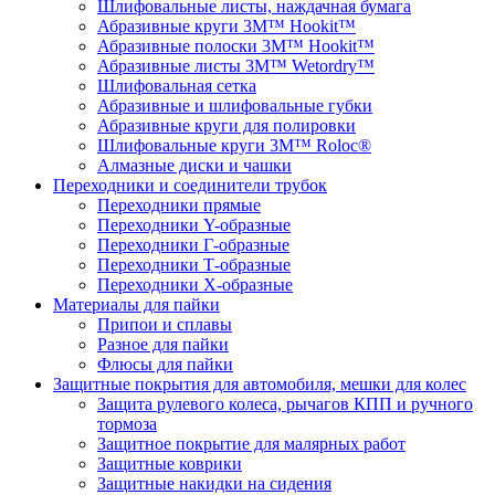
Шлифовальные листы, наждачная бумага
Абразивные круги 3M™ Hookit™
Абразивные полоски 3M™ Hookit™
Абразивные листы 3M™ Wetordry™
Шлифовальная сетка
Абразивные и шлифовальные губки
Абразивные круги для полировки
Шлифовальные круги 3M™ Roloc®
Алмазные диски и чашки
Переходники и соединители трубок
Переходники прямые
Переходники Y-образные
Переходники Г-образные
Переходники Т-образные
Переходники Х-образные
Материалы для пайки
Припои и сплавы
Разное для пайки
Флюсы для пайки
Защитные покрытия для автомобиля, мешки для колес
Защита рулевого колеса, рычагов КПП и ручного
тормоза
Защитное покрытие для малярных работ
Защитные коврики
Защитные накидки на сидения