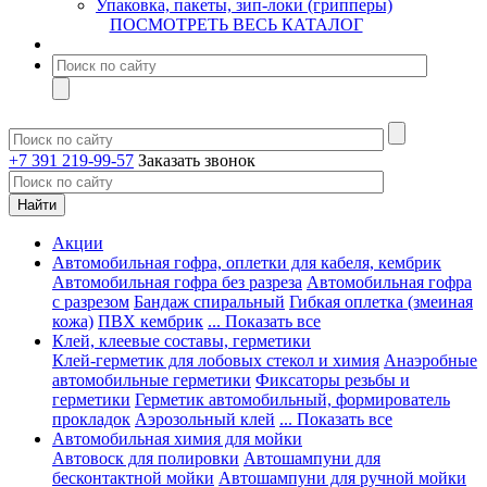
Упаковка, пакеты, зип-локи (грипперы)
ПОСМОТРЕТЬ ВЕСЬ КАТАЛОГ
+7 391 219-99-57
Заказать звонок
Акции
Автомобильная гофра, оплетки для кабеля, кембрик
Автомобильная гофра без разреза
Автомобильная гофра
с разрезом
Бандаж спиральный
Гибкая оплетка (змеиная
кожа)
ПВХ кембрик
... Показать все
Клей, клеевые составы, герметики
Клей-герметик для лобовых стекол и химия
Анаэробные
автомобильные герметики
Фиксаторы резьбы и
герметики
Герметик автомобильный, формирователь
прокладок
Аэрозольный клей
... Показать все
Автомобильная химия для мойки
Автовоск для полировки
Автошампуни для
бесконтактной мойки
Автошампуни для ручной мойки