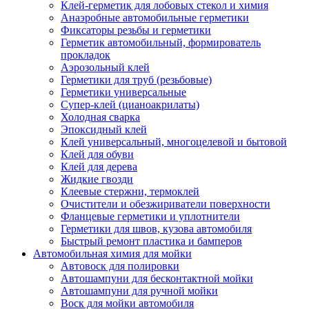
Клей-герметик для лобовых стекол и химия
Анаэробные автомобильные герметики
Фиксаторы резьбы и герметики
Герметик автомобильный, формирователь
прокладок
Аэрозольный клей
Герметики для труб (резьбовые)
Герметики универсальные
Супер-клей (цианоакрилаты)
Холодная сварка
Эпоксидный клей
Клей универсальный, многоцелевой и бытовой
Клей для обуви
Клей для дерева
Жидкие гвозди
Клеевые стержни, термоклей
Очистители и обезжириватели поверхности
Фланцевые герметики и уплотнители
Герметики для швов, кузова автомобиля
Быстрый ремонт пластика и бамперов
Автомобильная химия для мойки
Автовоск для полировки
Автошампуни для бесконтактной мойки
Автошампуни для ручной мойки
Воск для мойки автомобиля