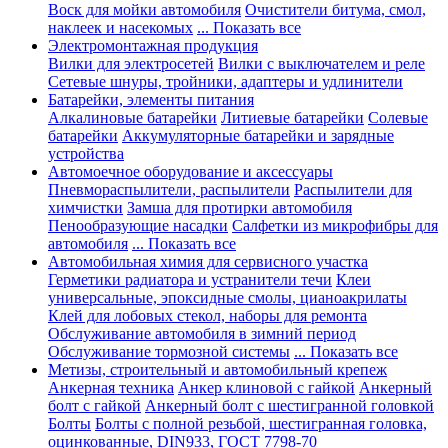
Воск для мойки автомобиля
Очистители битума, смол,
наклеек и насекомых
... Показать все
Электромонтажная продукция
Вилки для электросетей
Вилки с выключателем и реле
Сетевые шнуры, тройники, адаптеры и удлинители
Батарейки, элементы питания
Алкалиновые батарейки
Литиевые батарейки
Солевые
батарейки
Аккумуляторные батарейки и зарядные
устройства
Автомоечное оборудование и аксессуары
Пневмораспылители, распылители
Распылители для
химчистки
Замша для протирки автомобиля
Пенообразующие насадки
Салфетки из микрофибры для
автомобиля
... Показать все
Автомобильная химия для сервисного участка
Герметики радиатора и устранители течи
Клеи
универсальные, эпоксидные смолы, цианоакрилаты
Клей для лобовых стекол, наборы для ремонта
Обслуживание автомобиля в зимний период
Обслуживание тормозной системы
... Показать все
Метизы, строительный и автомобильный крепеж
Анкерная техника
Анкер клиновой с гайкой
Анкерный
болт с гайкой
Анкерный болт с шестигранной головкой
Болты
Болты с полной резьбой, шестигранная головка,
оцинкованные, DIN933, ГОСТ 7798-70