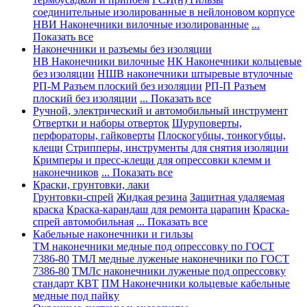
соединительные изолированные в нейлоновом корпусе
НВИ Наконечники вилочные изолированные
...
Показать все
Наконечники и разъемы без изоляции
НВ Наконечники вилочные
НК Наконечники кольцевые
без изоляции
НШВ наконечники штыревые втулочные
РП-М Разъем плоский без изоляции
РП-П Разъем
плоский без изоляции
... Показать все
Ручной, электрический и автомобильный инструмент
Отвертки и наборы отверток
Шуруповерты,
перфораторы, гайковерты
Плоскогубцы, тонкогубцы,
клещи
Стрипперы, инструменты для снятия изоляции
Кримперы и пресс-клещи для опрессовки клемм и
наконечников
... Показать все
Краски, грунтовки, лаки
Грунтовки-спрей
Жидкая резина
Защитная удаляемая
краска
Краска-карандаш для ремонта царапин
Краска-
спрей автомобильная
... Показать все
Кабельные наконечники и гильзы
ТМ наконечники медные под опрессовку по ГОСТ
7386-80
ТМЛ медные луженые наконечники по ГОСТ
7386-80
ТМЛс наконечники луженые под опрессовку
стандарт КВТ
ПМ Наконечники кольцевые кабельные
медные под пайку