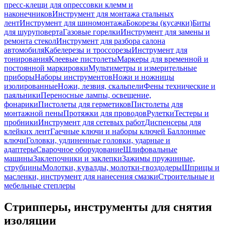
пресс-клещи для опрессовки клемм и
наконечников
Инструмент для монтажа стальных
лент
Инструмент для шиномонтажа
Бокорезы (кусачки)
Биты
для шуруповерта
Газовые горелки
Инструмент для замены и
ремонта стекол
Инструмент для разбора салона
автомобиля
Кабелерезы и троссорезы
Инструмент для
тонирования
Клеевые пистолеты
Маркеры для временной и
постоянной маркировки
Мультиметры и измерительные
приборы
Наборы инструментов
Ножи и ножницы
изолированные
Ножи, лезвия, скальпели
Фены технические и
паяльники
Переносные лампы, освещение,
фонарики
Пистолеты для герметиков
Пистолеты для
монтажной пены
Протяжки для проводов
Рулетки
Тестеры и
пробники
Инструмент для сетевых работ
Диспенсеры для
клейких лент
Гаечные ключи и наборы ключей
Баллонные
ключи
Головки, удлиненные головки, ударные и
адаптеры
Сварочное оборудование
Шлифовальные
машины
Заклепочники и заклепки
Зажимы пружинные,
струбцины
Молотки, кувалды, молотки-гвоздодеры
Шприцы и
масленки, инструмент для нанесения смазки
Строительные и
мебельные степлеры
Стрипперы, инструменты для снятия
изоляции