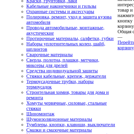
Краски, грунтовки, лаки
интере
Кабельные наконечники и гильзы
товар и
Охранные системы и аксессуары
нажмит
Полировка, ремонт, уход и защита кузова
кнопку
автомобиля
корзину
Провода автомобильные, монтажные,
Общая 
акустические
—
Протирочные материалы, салфетки, губки
Перейт
Наборы уплотнительных колец, шайб,
корзину
шплинтов
Сварочные материалы
Сверла, полотна, плашки, метчики,
миксеры для дрелей
Средства индивидуальной защиты
Стяжки кабельные, крепеж, держатели
Термоусадочные трубки, наборы
термоусадок
Строительная химия, товары для дома и
ремонта
Хомуты червячные, силовые, стальные
стяжки
Шиномонтаж
Шумоизоляционные материалы
Тумблеры, кнопки, клавиши, выключатели
Смазки и смазочные материалы