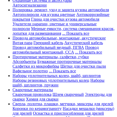
Охранные системы и аксессуары
Автосигнализации
Полировка, ремонт, уход и защита кузова автомобиля
Автополироли для кузова цветные
Антикоррозийные
покрытия
Глина для очистки кузова автомобиля
Удалители царапин, цветные и универсальные
полироли
Мерные емкости, система смешивания красок,
лопатки для размешивания
... Показать все
Провода автомобильные, монтажные, акустические
Витая пара
Греющий кабель
Акустический кабель
Провод автомобильный медный, ПГВА
Провод
автомобильный монтажный, CCA
... Показать все
Протирочные материалы, салфетки, губки
Абсорбьенты
Бумажные протирочные материалы
Салфетки из микрофибры
Щетки для очистки пыли
Вафельное полотно
... Показать все
Наборы уплотнительных колец, шайб, шплинтов
Наборы резиновых уплотнительных колец
Наборы
шайб, шплинтов, пружин
Сварочные материалы
Сварочная проволока
Шлем сварочный
Электроды для
сварки
Химия для сварки
Сверла, полотна, плашки, метчики, миксеры для дрелей
Коронки по керамограниту
Насадки мешалки (миксеры)
для дрелей
Оснастка и приспособления для дрелей