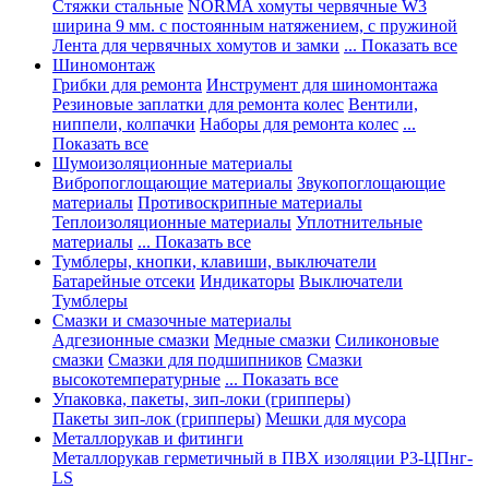
Стяжки стальные
NORMA хомуты червячные W3
ширина 9 мм. с постоянным натяжением, с пружиной
Лента для червячных хомутов и замки
... Показать все
Шиномонтаж
Грибки для ремонта
Инструмент для шиномонтажа
Резиновые заплатки для ремонта колес
Вентили,
ниппели, колпачки
Наборы для ремонта колес
...
Показать все
Шумоизоляционные материалы
Вибропоглощающие материалы
Звукопоглощающие
материалы
Противоскрипные материалы
Теплоизоляционные материалы
Уплотнительные
материалы
... Показать все
Тумблеры, кнопки, клавиши, выключатели
Батарейные отсеки
Индикаторы
Выключатели
Тумблеры
Смазки и смазочные материалы
Адгезионные смазки
Медные смазки
Силиконовые
смазки
Смазки для подшипников
Смазки
высокотемпературные
... Показать все
Упаковка, пакеты, зип-локи (грипперы)
Пакеты зип-лок (грипперы)
Мешки для мусора
Металлорукав и фитинги
Металлорукав герметичный в ПВХ изоляции Р3-ЦПнг-
LS