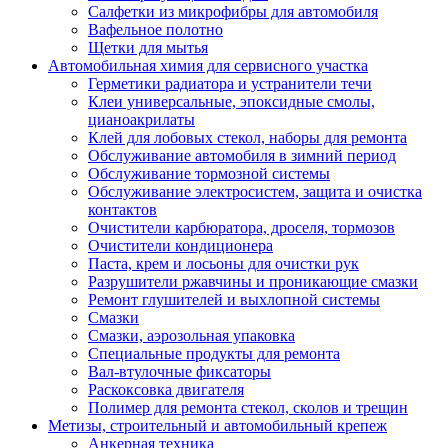
Салфетки из микрофибры для автомобиля
Вафельное полотно
Щетки для мытья
Автомобильная химия для сервисного участка
Герметики радиатора и устранители течи
Клеи универсальные, эпоксидные смолы,
цианоакрилаты
Клей для лобовых стекол, наборы для ремонта
Обслуживание автомобиля в зимний период
Обслуживание тормозной системы
Обслуживание электросистем, защита и очистка
контактов
Очистители карбюратора, дроселя, тормозов
Очистители кондиционера
Паста, крем и лосьоны для очистки рук
Разрушители ржавчины и проникающие смазки
Ремонт глушителей и выхлопной системы
Смазки
Смазки, аэрозольная упаковка
Специальные продукты для ремонта
Вал-втулочные фиксаторы
Раскоксовка двигателя
Полимер для ремонта стекол, сколов и трещин
Метизы, строительный и автомобильный крепеж
Анкерная техника