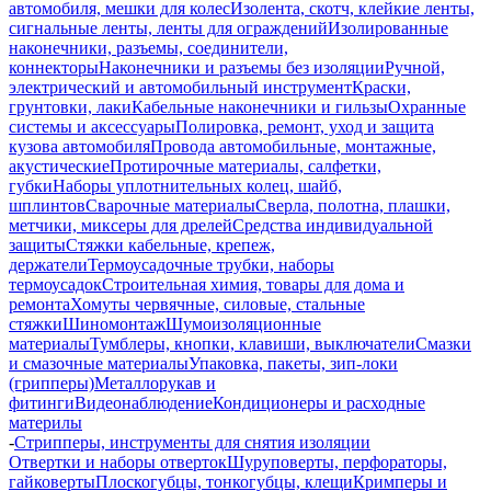
автомобиля, мешки для колес
Изолента, скотч, клейкие ленты,
сигнальные ленты, ленты для ограждений
Изолированные
наконечники, разъемы, соединители,
коннекторы
Наконечники и разъемы без изоляции
Ручной,
электрический и автомобильный инструмент
Краски,
грунтовки, лаки
Кабельные наконечники и гильзы
Охранные
системы и аксессуары
Полировка, ремонт, уход и защита
кузова автомобиля
Провода автомобильные, монтажные,
акустические
Протирочные материалы, салфетки,
губки
Наборы уплотнительных колец, шайб,
шплинтов
Сварочные материалы
Сверла, полотна, плашки,
метчики, миксеры для дрелей
Средства индивидуальной
защиты
Стяжки кабельные, крепеж,
держатели
Термоусадочные трубки, наборы
термоусадок
Строительная химия, товары для дома и
ремонта
Хомуты червячные, силовые, стальные
стяжки
Шиномонтаж
Шумоизоляционные
материалы
Тумблеры, кнопки, клавиши, выключатели
Смазки
и смазочные материалы
Упаковка, пакеты, зип-локи
(грипперы)
Металлорукав и
фитинги
Видеонаблюдение
Кондиционеры и расходные
материлы
-
Стрипперы, инструменты для снятия изоляции
Отвертки и наборы отверток
Шуруповерты, перфораторы,
гайковерты
Плоскогубцы, тонкогубцы, клещи
Кримперы и