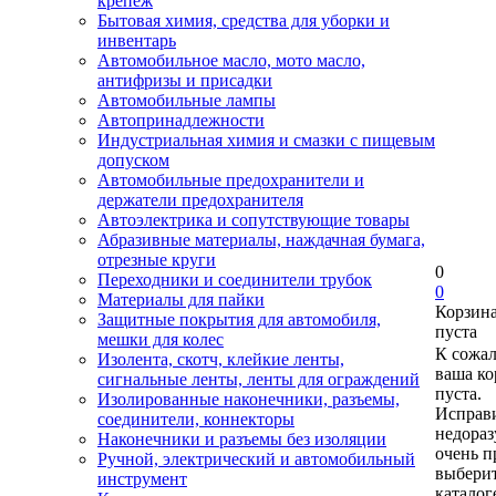
крепеж
Бытовая химия, средства для уборки и
инвентарь
Автомобильное масло, мото масло,
антифризы и присадки
Автомобильные лампы
Автопринадлежности
Индустриальная химия и смазки с пищевым
допуском
Автомобильные предохранители и
держатели предохранителя
Автоэлектрика и сопутствующие товары
Абразивные материалы, наждачная бумага,
отрезные круги
0
Переходники и соединители трубок
0
Материалы для пайки
Корзин
Защитные покрытия для автомобиля,
пуста
мешки для колес
К сожа
Изолента, скотч, клейкие ленты,
ваша ко
сигнальные ленты, ленты для ограждений
пуста.
Изолированные наконечники, разъемы,
Исправи
соединители, коннекторы
недора
Наконечники и разъемы без изоляции
очень п
Ручной, электрический и автомобильный
выберит
инструмент
каталог