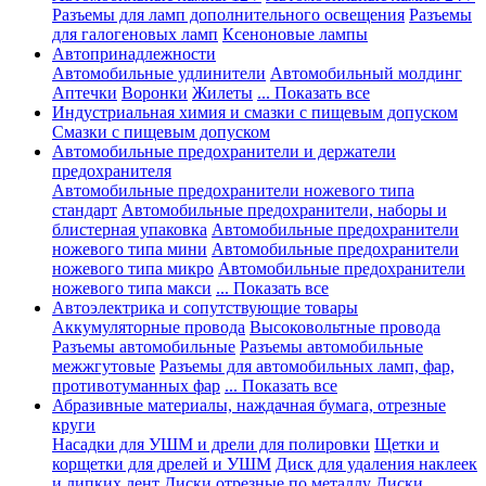
Разъемы для ламп дополнительного освещения
Разъемы
для галогеновых ламп
Ксеноновые лампы
Автопринадлежности
Автомобильные удлинители
Автомобильный молдинг
Аптечки
Воронки
Жилеты
... Показать все
Индустриальная химия и смазки с пищевым допуском
Смазки с пищевым допуском
Автомобильные предохранители и держатели
предохранителя
Автомобильные предохранители ножевого типа
стандарт
Автомобильные предохранители, наборы и
блистерная упаковка
Автомобильные предохранители
ножевого типа мини
Автомобильные предохранители
ножевого типа микро
Автомобильные предохранители
ножевого типа макси
... Показать все
Автоэлектрика и сопутствующие товары
Аккумуляторные провода
Высоковольтные провода
Разъемы автомобильные
Разъемы автомобильные
межжгутовые
Разъемы для автомобильных ламп, фар,
противотуманных фар
... Показать все
Абразивные материалы, наждачная бумага, отрезные
круги
Насадки для УШМ и дрели для полировки
Щетки и
корщетки для дрелей и УШМ
Диск для удаления наклеек
и липких лент
Диски отрезные по металлу
Диски