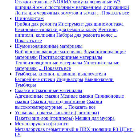
Стяжки стальные
NORMA хомуты червячные W3
ширина 9 мм. с постоянным натяжением, с пружиной
Лента для червячных хомутов и замки
... Показать все
Шиномонтаж
Грибки для ремонта
Инструмент для шиномонтажа
Резиновые заплатки для ремонта колес
Вентили,
ниппели, колпачки
Наборы для ремонта колес
...
Показать все
Шумоизоляционные материалы
Вибропоглощающие материалы
Звукопоглощающие
материалы
Противоскрипные материалы
Теплоизоляционные материалы
Уплотнительные
материалы
... Показать все
Тумблеры, кнопки, клавиши, выключатели
Батарейные отсеки
Индикаторы
Выключатели
Тумблеры
Смазки и смазочные материалы
Адгезионные смазки
Медные смазки
Силиконовые
смазки
Смазки для подшипников
Смазки
высокотемпературные
... Показать все
Упаковка, пакеты, зип-локи (грипперы)
Пакеты зип-лок (грипперы)
Мешки для мусора
Металлорукав и фитинги
Металлорукав герметичный в ПВХ изоляции Р3-ЦПнг-
LS