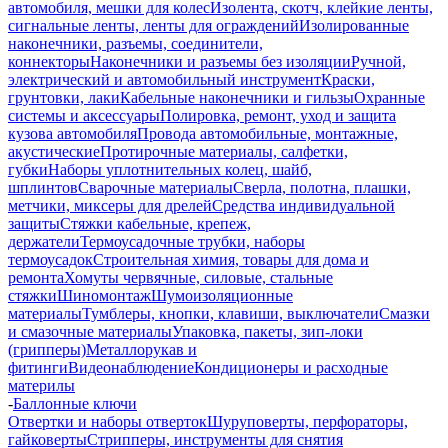
автомобиля, мешки для колес
Изолента, скотч, клейкие ленты,
сигнальные ленты, ленты для ограждений
Изолированные
наконечники, разъемы, соединители,
коннекторы
Наконечники и разъемы без изоляции
Ручной,
электрический и автомобильный инструмент
Краски,
грунтовки, лаки
Кабельные наконечники и гильзы
Охранные
системы и аксессуары
Полировка, ремонт, уход и защита
кузова автомобиля
Провода автомобильные, монтажные,
акустические
Протирочные материалы, салфетки,
губки
Наборы уплотнительных колец, шайб,
шплинтов
Сварочные материалы
Сверла, полотна, плашки,
метчики, миксеры для дрелей
Средства индивидуальной
защиты
Стяжки кабельные, крепеж,
держатели
Термоусадочные трубки, наборы
термоусадок
Строительная химия, товары для дома и
ремонта
Хомуты червячные, силовые, стальные
стяжки
Шиномонтаж
Шумоизоляционные
материалы
Тумблеры, кнопки, клавиши, выключатели
Смазки
и смазочные материалы
Упаковка, пакеты, зип-локи
(грипперы)
Металлорукав и
фитинги
Видеонаблюдение
Кондиционеры и расходные
материлы
-
Баллонные ключи
Отвертки и наборы отверток
Шуруповерты, перфораторы,
гайковерты
Стрипперы, инструменты для снятия