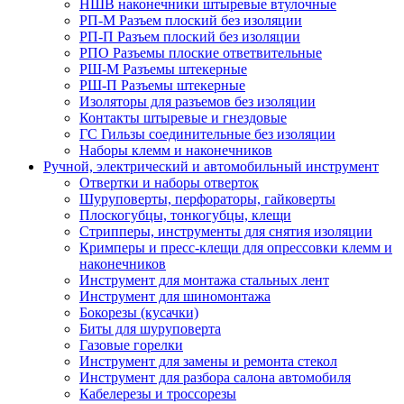
НШВ наконечники штыревые втулочные
РП-М Разъем плоский без изоляции
РП-П Разъем плоский без изоляции
РПО Разъемы плоские ответвительные
РШ-М Разъемы штекерные
РШ-П Разъемы штекерные
Изоляторы для разъемов без изоляции
Контакты штыревые и гнездовые
ГС Гильзы соединительные без изоляции
Наборы клемм и наконечников
Ручной, электрический и автомобильный инструмент
Отвертки и наборы отверток
Шуруповерты, перфораторы, гайковерты
Плоскогубцы, тонкогубцы, клещи
Стрипперы, инструменты для снятия изоляции
Кримперы и пресс-клещи для опрессовки клемм и
наконечников
Инструмент для монтажа стальных лент
Инструмент для шиномонтажа
Бокорезы (кусачки)
Биты для шуруповерта
Газовые горелки
Инструмент для замены и ремонта стекол
Инструмент для разбора салона автомобиля
Кабелерезы и троссорезы