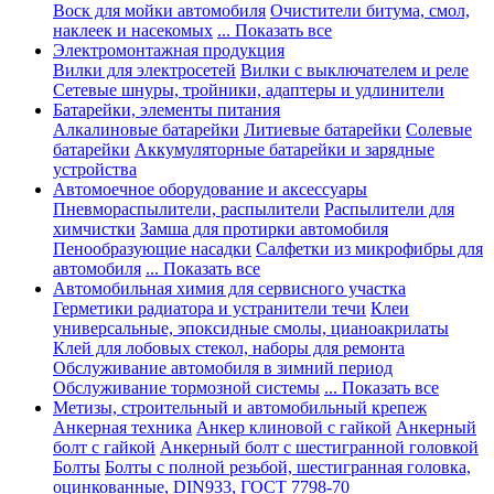
Воск для мойки автомобиля
Очистители битума, смол,
наклеек и насекомых
... Показать все
Электромонтажная продукция
Вилки для электросетей
Вилки с выключателем и реле
Сетевые шнуры, тройники, адаптеры и удлинители
Батарейки, элементы питания
Алкалиновые батарейки
Литиевые батарейки
Солевые
батарейки
Аккумуляторные батарейки и зарядные
устройства
Автомоечное оборудование и аксессуары
Пневмораспылители, распылители
Распылители для
химчистки
Замша для протирки автомобиля
Пенообразующие насадки
Салфетки из микрофибры для
автомобиля
... Показать все
Автомобильная химия для сервисного участка
Герметики радиатора и устранители течи
Клеи
универсальные, эпоксидные смолы, цианоакрилаты
Клей для лобовых стекол, наборы для ремонта
Обслуживание автомобиля в зимний период
Обслуживание тормозной системы
... Показать все
Метизы, строительный и автомобильный крепеж
Анкерная техника
Анкер клиновой с гайкой
Анкерный
болт с гайкой
Анкерный болт с шестигранной головкой
Болты
Болты с полной резьбой, шестигранная головка,
оцинкованные, DIN933, ГОСТ 7798-70