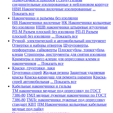
соединительные изолированные в нейлоновом корпусе
НВИ Наконечники вилочные изолированные
...
Показать все
Наконечники и разъемы без изоляции
НВ Наконечники вилочные
НК Наконечники кольцевые
без изоляции
НШВ наконечники штыревые втулочные
РП-М Разъем плоский без изоляции
РП-П Разъем
плоский без изоляции
... Показать все
Ручной, электрический и автомобильный инструмент
Отвертки и наборы отверток
Шуруповерты,
перфораторы, гайковерты
Плоскогубцы, тонкогубцы,
клещи
Стрипперы, инструменты для снятия изоляции
Кримперы и пресс-клещи для опрессовки клемм и
наконечников
... Показать все
Краски, грунтовки, лаки
Грунтовки-спрей
Жидкая резина
Защитная удаляемая
краска
Краска-карандаш для ремонта царапин
Краска-
спрей автомобильная
... Показать все
Кабельные наконечники и гильзы
ТМ наконечники медные под опрессовку по ГОСТ
7386-80
ТМЛ медные луженые наконечники по ГОСТ
7386-80
ТМЛс наконечники луженые под опрессовку
стандарт КВТ
ПМ Наконечники кольцевые кабельные
медные под пайку