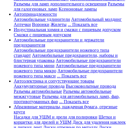
Разъемы для ламп дополнительного освещения
Разъемы
для галогеновых ламп
Ксеноновые лампы
Автопринадлежности
Автомобильные удлинители
Автомобильный молдинг
Аптечки
Воронки
Жилеты
... Показать все
Индустриальная химия и смазки с пищевым допуском
Смазки с пищевым допуском
Автомобильные предохранители и держатели
предохранителя
Автомобильные предохранители ножевого типа
стандарт
Автомобильные предохранители, наборы и
блистерная упаковка
Автомобильные предохранители
ножевого типа мини
Автомобильные предохранители
ножевого типа микро
Автомобильные предохранители
ножевого типа макси
... Показать все
Автоэлектрика и сопутствующие товары
Аккумуляторные провода
Высоковольтные провода
Разъемы автомобильные
Разъемы автомобильные
межжгутовые
Разъемы для автомобильных ламп, фар,
противотуманных фар
... Показать все
Абразивные материалы, наждачная бумага, отрезные
круги
Насадки для УШМ и дрели для полировки
Щетки и
корщетки для дрелей и УШМ
Диск для удаления наклеек
и липких лент
Диски отрезные по металлу
Диски