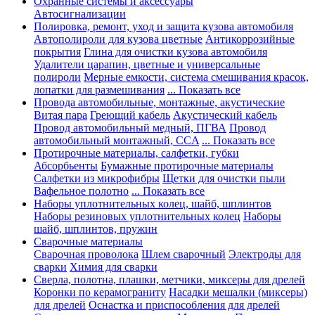
Охранные системы и аксессуары
Автосигнализации
Полировка, ремонт, уход и защита кузова автомобиля
Автополироли для кузова цветные
Антикоррозийные
покрытия
Глина для очистки кузова автомобиля
Удалители царапин, цветные и универсальные
полироли
Мерные емкости, система смешивания красок,
лопатки для размешивания
... Показать все
Провода автомобильные, монтажные, акустические
Витая пара
Греющий кабель
Акустический кабель
Провод автомобильный медный, ПГВА
Провод
автомобильный монтажный, CCA
... Показать все
Протирочные материалы, салфетки, губки
Абсорбьенты
Бумажные протирочные материалы
Салфетки из микрофибры
Щетки для очистки пыли
Вафельное полотно
... Показать все
Наборы уплотнительных колец, шайб, шплинтов
Наборы резиновых уплотнительных колец
Наборы
шайб, шплинтов, пружин
Сварочные материалы
Сварочная проволока
Шлем сварочный
Электроды для
сварки
Химия для сварки
Сверла, полотна, плашки, метчики, миксеры для дрелей
Коронки по керамограниту
Насадки мешалки (миксеры)
для дрелей
Оснастка и приспособления для дрелей