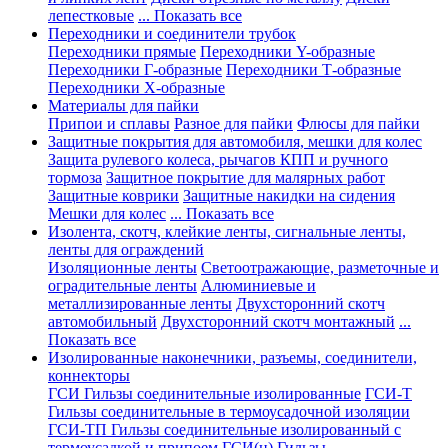
лепестковые
... Показать все
Переходники и соединители трубок
Переходники прямые
Переходники Y-образные
Переходники Г-образные
Переходники Т-образные
Переходники Х-образные
Материалы для пайки
Припои и сплавы
Разное для пайки
Флюсы для пайки
Защитные покрытия для автомобиля, мешки для колес
Защита рулевого колеса, рычагов КПП и ручного
тормоза
Защитное покрытие для малярных работ
Защитные коврики
Защитные накидки на сидения
Мешки для колес
... Показать все
Изолента, скотч, клейкие ленты, сигнальные ленты,
ленты для ограждений
Изоляционные ленты
Светоотражающие, разметочные и
оградительные ленты
Алюминиевые и
металлизированные ленты
Двухсторонний скотч
автомобильный
Двухсторонний скотч монтажный
...
Показать все
Изолированные наконечники, разъемы, соединители,
коннекторы
ГСИ Гильзы соединительные изолированные
ГСИ-Т
Гильзы соединительные в термоусадочной изоляции
ГСИ-ТП Гильзы соединительные изолированный с
термоусадкой и припоем
ГСИ(н) Гильзы