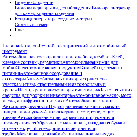
Видеонаблюдение
Видеокамеры для видеонаблюдения
Видеорегистраторы
для камер видеонаблюдения
Кондиционеры и расходные материлы
Сплит-системы
Еще
Главная
-
Каталог
-
Ручной, электрический и автомобильный
инструмент
Автомобильная гофра, оплетки для кабеля, кембрик
Клей,
клеевые составы, герметики
Автомобильная химия для
мойки
Электромонтажная продукция
Батарейки, элементы
питания
Автомоечное оборудование и
аксессуары
Автомобильная химия для сервисного
участка
Метизы, строительный и автомобильный
крепеж
Паста, крем и лосьоны для очистки рук
Бытовая химия,
средства для уборки и инвентарь
Автомобильное масло, мото
масло, антифризы и присадки
Автомобильные лампы
Автопринадлежности
Индустриальная химия и смазки с
пищевым допуском
Автоэлектрика и сопутствующие
товары
Автомобильные предохранители и держатели
предохранителя
Абразивные материалы, наждачная бумага,
отрезные круги
Переходники и соединители
трубок
Материалы для пайки
Защитные покрытия для