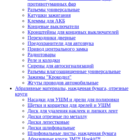
противотуманных фар
Разъемы универсальные
Катушки зажигания
Клеммы для АКБ
Концевые выключатели
Кронштейны для концевых выключателей
Переходники дверные
Предохранители для автозвука
Привод центрального замка
Радиотовары
Реле и колодки
Сирены для автосигнализаций
Разъемы влагозащищенные универсальные
Зажимы "Крокодил"
Жгуты проводов автомобильные
Абразивные материалы, наждачная бумага, отрезные
круги
Насадки для УШМ и дрели для полировки
Щетки и корщетки для дрелей и УШМ
Диск для удаления наклеек и липких лент
Диски отрезные по металлу
Диски лепестковые
Диски шлифовальные
Шлифовальные листы, наждачная бумага
Абразивные круги 3M™ Hookit™