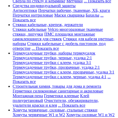
Сверла по стеклу и керамике
Метчики
... Показать все
Средства индивидуальной защиты
Антисептики
Перчатки рабочие, тканевые, ХБ, краги
Перчатки нитриловые
Маски сварщика
Бахилы
...
Показать все
Стяжки кабельные, крепеж, держатели
Стяжки кабельные
Velcro многоразовые тканевые
стяжки, липучки
ПМС площадки монтажные
самоклеющиеся для стяжек
Стяжки для кабеля цветные,
наборы
Стяжки кабельные с дюбель пистоном, под
отверстие
... Показать все
Термоусадочные трубки, наборы термоусадок
Термоусадочные трубки, черные, усадка 2:1
Термоусадочные трубки с клеем, усадка 3:1
Термоусадочные трубки, прозрачные, усадка 2:1
Термоусадочные трубки с клеем, прозрачные, усадка 3:1
Термоусадочные трубки с клеем, черные, усадка 4:1
...
Показать все
Строительная химия, товары для дома и ремонта
Герметики силиконовые санитарные и акриловые
Монтажная пена
Герметики клеевые
Клей
полиуретановый
Очистители, обезжириватели,
удалители краски и клея
... Показать все
Хомуты червячные, силовые, стальные стяжки
Хомуты червячные W1 и W2
Хомуты силовые W1 и W2