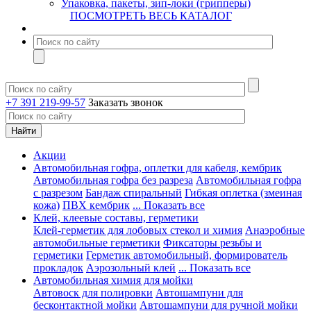
Упаковка, пакеты, зип-локи (грипперы)
ПОСМОТРЕТЬ ВЕСЬ КАТАЛОГ
+7 391 219-99-57
Заказать звонок
Акции
Автомобильная гофра, оплетки для кабеля, кембрик
Автомобильная гофра без разреза
Автомобильная гофра
с разрезом
Бандаж спиральный
Гибкая оплетка (змеиная
кожа)
ПВХ кембрик
... Показать все
Клей, клеевые составы, герметики
Клей-герметик для лобовых стекол и химия
Анаэробные
автомобильные герметики
Фиксаторы резьбы и
герметики
Герметик автомобильный, формирователь
прокладок
Аэрозольный клей
... Показать все
Автомобильная химия для мойки
Автовоск для полировки
Автошампуни для
бесконтактной мойки
Автошампуни для ручной мойки