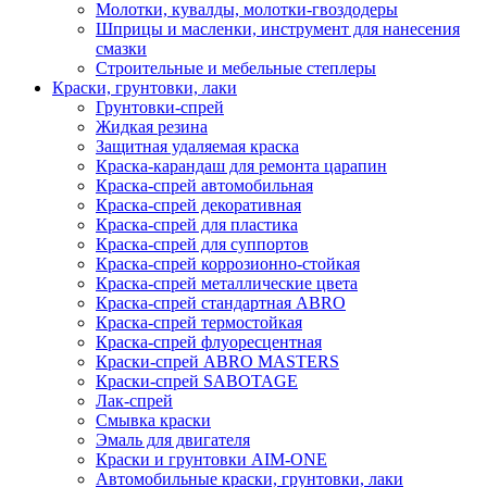
Молотки, кувалды, молотки-гвоздодеры
Шприцы и масленки, инструмент для нанесения
смазки
Строительные и мебельные степлеры
Краски, грунтовки, лаки
Грунтовки-спрей
Жидкая резина
Защитная удаляемая краска
Краска-карандаш для ремонта царапин
Краска-спрей автомобильная
Краска-спрей декоративная
Краска-спрей для пластика
Краска-спрей для суппортов
Краска-спрей коррозионно-стойкая
Краска-спрей металлические цвета
Краска-спрей стандартная ABRO
Краска-спрей термостойкая
Краска-спрей флуоресцентная
Краски-спрей ABRO MASTERS
Краски-спрей SABOTAGE
Лак-спрей
Смывка краски
Эмаль для двигателя
Краски и грунтовки AIM-ONE
Автомобильные краски, грунтовки, лаки