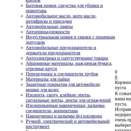
крепеж
Бытовая химия, средства для уборки и
инвентарь
Автомобильное масло, мото масло,
антифризы и присадки
Автомобильные лампы
Автопринадлежности
Индустриальная химия и смазки с пищевым
допуском
Автомобильные предохранители и
держатели предохранителя
Автоэлектрика и сопутствующие товары
Абразивные материалы, наждачная бумага,
отрезные круги
0
Переходники и соединители трубок
0
Материалы для пайки
Корзин
Защитные покрытия для автомобиля,
пуста
мешки для колес
К сожа
Изолента, скотч, клейкие ленты,
ваша ко
сигнальные ленты, ленты для ограждений
пуста.
Изолированные наконечники, разъемы,
Исправи
соединители, коннекторы
недора
Наконечники и разъемы без изоляции
очень п
Ручной, электрический и автомобильный
выберит
инструмент
каталог