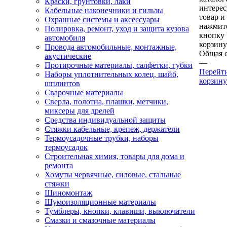
Краски, грунтовки, лаки
интере
Кабельные наконечники и гильзы
товар и
Охранные системы и аксессуары
нажмит
Полировка, ремонт, уход и защита кузова
кнопку
автомобиля
корзину
Провода автомобильные, монтажные,
Общая 
акустические
—
Протирочные материалы, салфетки, губки
Перейт
Наборы уплотнительных колец, шайб,
корзину
шплинтов
Сварочные материалы
Сверла, полотна, плашки, метчики,
миксеры для дрелей
Средства индивидуальной защиты
Стяжки кабельные, крепеж, держатели
Термоусадочные трубки, наборы
термоусадок
Строительная химия, товары для дома и
ремонта
Хомуты червячные, силовые, стальные
стяжки
Шиномонтаж
Шумоизоляционные материалы
Тумблеры, кнопки, клавиши, выключатели
Смазки и смазочные материалы