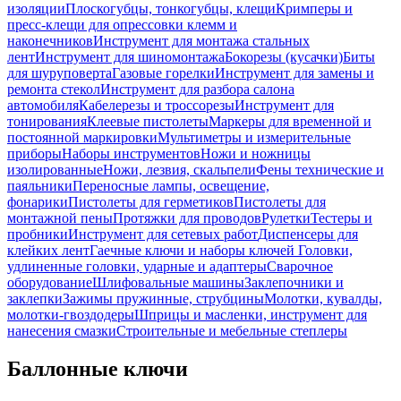
изоляции
Плоскогубцы, тонкогубцы, клещи
Кримперы и
пресс-клещи для опрессовки клемм и
наконечников
Инструмент для монтажа стальных
лент
Инструмент для шиномонтажа
Бокорезы (кусачки)
Биты
для шуруповерта
Газовые горелки
Инструмент для замены и
ремонта стекол
Инструмент для разбора салона
автомобиля
Кабелерезы и троссорезы
Инструмент для
тонирования
Клеевые пистолеты
Маркеры для временной и
постоянной маркировки
Мультиметры и измерительные
приборы
Наборы инструментов
Ножи и ножницы
изолированные
Ножи, лезвия, скальпели
Фены технические и
паяльники
Переносные лампы, освещение,
фонарики
Пистолеты для герметиков
Пистолеты для
монтажной пены
Протяжки для проводов
Рулетки
Тестеры и
пробники
Инструмент для сетевых работ
Диспенсеры для
клейких лент
Гаечные ключи и наборы ключей
Головки,
удлиненные головки, ударные и адаптеры
Сварочное
оборудование
Шлифовальные машины
Заклепочники и
заклепки
Зажимы пружинные, струбцины
Молотки, кувалды,
молотки-гвоздодеры
Шприцы и масленки, инструмент для
нанесения смазки
Строительные и мебельные степлеры
Баллонные ключи