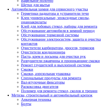
Вафельное полотно
Щетки для мытья
Автомобильная химия для сервисного участка
Герметики радиатора и устранители течи
Клеи универсальные, эпоксидные смолы,
цианоакрилаты
Клей для лобовых стекол, наборы для ремонта
Обслуживание автомобиля в зимний период
Обслуживание тормозной системы
Обслуживание электросистем, защита и очистка
контактов
Очистители карбюратора, дроселя, тормозов
Очистители кондиционера
Паста, крем и лосьоны для очистки рук
Разрушители ржавчины и проникающие смазки
Ремонт глушителей и выхлопной системы
Смазки
Смазки, аэрозольная упаковка
Специальные продукты для ремонта
Вал-втулочные фиксаторы
Раскоксовка двигателя
Полимер для ремонта стекол, сколов и трещин
Метизы, строительный и автомобильный крепеж
Анкерная техника
Болты