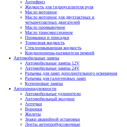
Антифриз
Жидкость для гидроусилителя руля
Масло моторное
Масло моторное для двухтактных и
четырехтактных двигателей
Масло промывочное
Масло трансмиссионное
Промывки и присадки
Тормозная жидкость
Стеклоомывающая жидкость
Кондиционеры-натяжители ремней
Автомобильные лампы
Автомобильные лампы 12V
Автомобильные лампы 24V
Разъемы для ламп дополнительного освещения
Разъемы для галогеновых ламп
Ксеноновые лампы
Автопринадлежности
Автомобильные удлинители
Автомобильный молдинг
Аптечки
Воронки
Жилеты
Знаки аварийной остановки
Ленты антипробуксовочные