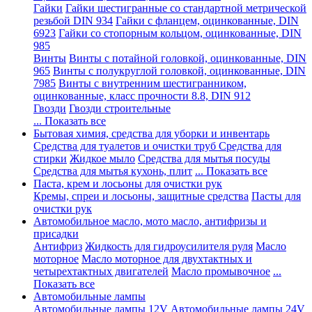
Гайки
Гайки шестигранные со стандартной метрической
резьбой DIN 934
Гайки с фланцем, оцинкованные, DIN
6923
Гайки со стопорным кольцом, оцинкованные, DIN
985
Винты
Винты с потайной головкой, оцинкованные, DIN
965
Винты с полукруглой головкой, оцинкованные, DIN
7985
Винты с внутренним шестигранником,
оцинкованные, класс прочности 8.8, DIN 912
Гвозди
Гвозди строительные
... Показать все
Бытовая химия, средства для уборки и инвентарь
Средства для туалетов и очистки труб
Средства для
стирки
Жидкое мыло
Средства для мытья посуды
Средства для мытья кухонь, плит
... Показать все
Паста, крем и лосьоны для очистки рук
Кремы, спреи и лосьоны, защитные средства
Пасты для
очистки рук
Автомобильное масло, мото масло, антифризы и
присадки
Антифриз
Жидкость для гидроусилителя руля
Масло
моторное
Масло моторное для двухтактных и
четырехтактных двигателей
Масло промывочное
...
Показать все
Автомобильные лампы
Автомобильные лампы 12V
Автомобильные лампы 24V