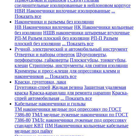
соединительные изолированные в нейлоновом корпусе
НВИ Наконечники вилочные изолированные
...
Показать все
Наконечники и разъемы без изоляции
НВ Наконечники вилочные
НК Наконечники кольцевые
без изоляции
НШВ наконечники штыревые втулочные
РП-М Разъем плоский без изоляции
РП-П Разъем
плоский без изоляции
... Показать все
Ручной, электрический и автомобильный инструмент
Отвертки и наборы отверток
Шуруповерты,
перфораторы, гайковерты
Плоскогубцы, тонкогубцы,
клещи
Стрипперы, инструменты для снятия изоляции
Кримперы и пресс-клещи для опрессовки клемм и
наконечников
... Показать все
Краски, грунтовки, лаки
Грунтовки-спрей
Жидкая резина
Защитная удаляемая
краска
Краска-карандаш для ремонта царапин
Краска-
спрей автомобильная
... Показать все
Кабельные наконечники и гильзы
ТМ наконечники медные под опрессовку по ГОСТ
7386-80
ТМЛ медные луженые наконечники по ГОСТ
7386-80
ТМЛс наконечники луженые под опрессовку
стандарт КВТ
ПМ Наконечники кольцевые кабельные
медные под пайку