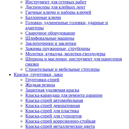
Инструмент для сетевых работ
Диспенсеры для клейких лент
Гаечные ключи и наборы ключей
Баллонные ключи
Головки, удлиненные головки, ударные и
адаптеры
Сварочное оборудование
Шлифовальные машины
Заклепочники и заклепки
Зажимы пружинные, струбцины
Молотки, кувалды, молотки-гвоздодеры
Шприцы и масленки, инструмент для нанесения
смазки
Строительные и мебельные степлеры
Краски, грунтовки, лаки
Грунтовки-спрей
Жидкая резина
Защитная удаляемая краска
Краска-карандаш для ремонта царапин
Краска-спрей автомобильная
Краска-спрей декоративная
Краска-спрей для пластика
Краска-спрей для суппортов
Краска-спрей коррозионно-стойкая
Краска-спрей металлические цвета