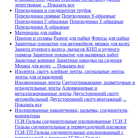
лепестковые
... Показать все
Переходники и соединители трубок
Переходники прямые
Переходники Y-образные
Переходники Г-образные
Переходники Т-образные
Переходники Х-образные
Материалы для пайки
Припои и сплавы
Разное для пайки
Флюсы для пайки
Защитные покрытия для автомобиля, мешки для колес
Защита рулевого колеса, рычагов КПП и ручного
тормоза
Защитное покрытие для малярных работ
Защитные коврики
Защитные накидки на сидения
Мешки для колес
... Показать все
Изолента, скотч, клейкие ленты, сигнальные ленты,
ленты для ограждений
Изоляционные ленты
Светоотражающие, разметочные и
оградительные ленты
Алюминиевые и
металлизированные ленты
Двухсторонний скотч
автомобильный
Двухсторонний скотч монтажный
...
Показать все
Изолированные наконечники, разъемы, соединители,
коннекторы
ГСИ Гильзы соединительные изолированные
ГСИ-Т
Гильзы соединительные в термоусадочной изоляции
ГСИ-ТП Гильзы соединительные изолированный с
термоусадкой и припоем
ГСИ(н) Гильзы