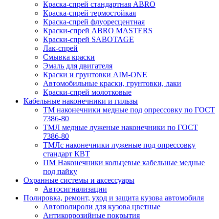
Краска-спрей стандартная ABRO
Краска-спрей термостойкая
Краска-спрей флуоресцентная
Краски-спрей ABRO MASTERS
Краски-спрей SABOTAGE
Лак-спрей
Смывка краски
Эмаль для двигателя
Краски и грунтовки AIM-ONE
Автомобильные краски, грунтовки, лаки
Краски-спрей молотковые
Кабельные наконечники и гильзы
ТМ наконечники медные под опрессовку по ГОСТ
7386-80
ТМЛ медные луженые наконечники по ГОСТ
7386-80
ТМЛс наконечники луженые под опрессовку
стандарт КВТ
ПМ Наконечники кольцевые кабельные медные
под пайку
Охранные системы и аксессуары
Автосигнализации
Полировка, ремонт, уход и защита кузова автомобиля
Автополироли для кузова цветные
Антикоррозийные покрытия