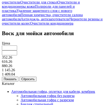
очистители
Очистители для стекол
Очистители и
кондиционеры кожи
Полироли для панелей и
пластика
Удаление защитного слоя с нового
автомобиля
Пенная химчистка, очистители салона
автомобиля
Антидождь, антизапотеватели
Чернители резины и
очистители колес
Очистители кондиционера
Воск для мойки автомобиля
Цена
352.26
616.26
880.26
1 145.26
1 409.04
Каталог
Автомобильная гофра, оплетки для кабеля, кембрик
Автомобильная гофра без разреза
Автомобильная гофра с разрезом
Бандаж спиральный