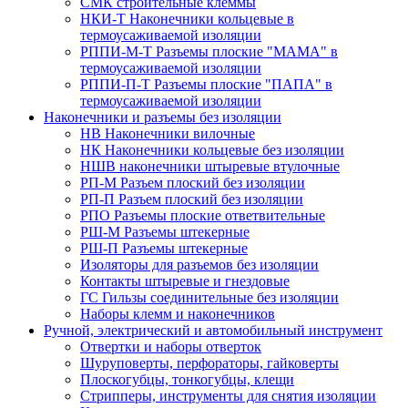
СМК строительные клеммы
НКИ-Т Наконечники кольцевые в
термоусаживаемой изоляции
РППИ-М-Т Разъемы плоские "МАМА" в
термоусаживаемой изоляции
РППИ-П-Т Разъемы плоские "ПАПА" в
термоусаживаемой изоляции
Наконечники и разъемы без изоляции
НВ Наконечники вилочные
НК Наконечники кольцевые без изоляции
НШВ наконечники штыревые втулочные
РП-М Разъем плоский без изоляции
РП-П Разъем плоский без изоляции
РПО Разъемы плоские ответвительные
РШ-М Разъемы штекерные
РШ-П Разъемы штекерные
Изоляторы для разъемов без изоляции
Контакты штыревые и гнездовые
ГС Гильзы соединительные без изоляции
Наборы клемм и наконечников
Ручной, электрический и автомобильный инструмент
Отвертки и наборы отверток
Шуруповерты, перфораторы, гайковерты
Плоскогубцы, тонкогубцы, клещи
Стрипперы, инструменты для снятия изоляции