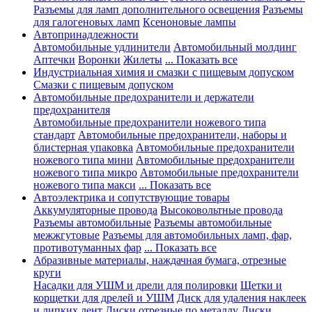
Разъемы для ламп дополнительного освещения
Разъемы
для галогеновых ламп
Ксеноновые лампы
Автопринадлежности
Автомобильные удлинители
Автомобильный молдинг
Аптечки
Воронки
Жилеты
... Показать все
Индустриальная химия и смазки с пищевым допуском
Смазки с пищевым допуском
Автомобильные предохранители и держатели
предохранителя
Автомобильные предохранители ножевого типа
стандарт
Автомобильные предохранители, наборы и
блистерная упаковка
Автомобильные предохранители
ножевого типа мини
Автомобильные предохранители
ножевого типа микро
Автомобильные предохранители
ножевого типа макси
... Показать все
Автоэлектрика и сопутствующие товары
Аккумуляторные провода
Высоковольтные провода
Разъемы автомобильные
Разъемы автомобильные
межжгутовые
Разъемы для автомобильных ламп, фар,
противотуманных фар
... Показать все
Абразивные материалы, наждачная бумага, отрезные
круги
Насадки для УШМ и дрели для полировки
Щетки и
корщетки для дрелей и УШМ
Диск для удаления наклеек
и липких лент
Диски отрезные по металлу
Диски