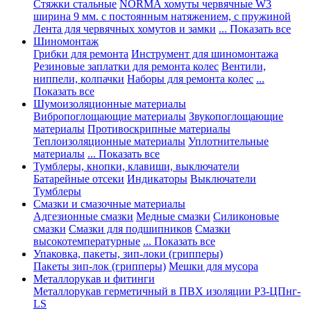
Стяжки стальные
NORMA хомуты червячные W3
ширина 9 мм. с постоянным натяжением, с пружиной
Лента для червячных хомутов и замки
... Показать все
Шиномонтаж
Грибки для ремонта
Инструмент для шиномонтажа
Резиновые заплатки для ремонта колес
Вентили,
ниппели, колпачки
Наборы для ремонта колес
...
Показать все
Шумоизоляционные материалы
Вибропоглощающие материалы
Звукопоглощающие
материалы
Противоскрипные материалы
Теплоизоляционные материалы
Уплотнительные
материалы
... Показать все
Тумблеры, кнопки, клавиши, выключатели
Батарейные отсеки
Индикаторы
Выключатели
Тумблеры
Смазки и смазочные материалы
Адгезионные смазки
Медные смазки
Силиконовые
смазки
Смазки для подшипников
Смазки
высокотемпературные
... Показать все
Упаковка, пакеты, зип-локи (грипперы)
Пакеты зип-лок (грипперы)
Мешки для мусора
Металлорукав и фитинги
Металлорукав герметичный в ПВХ изоляции Р3-ЦПнг-
LS