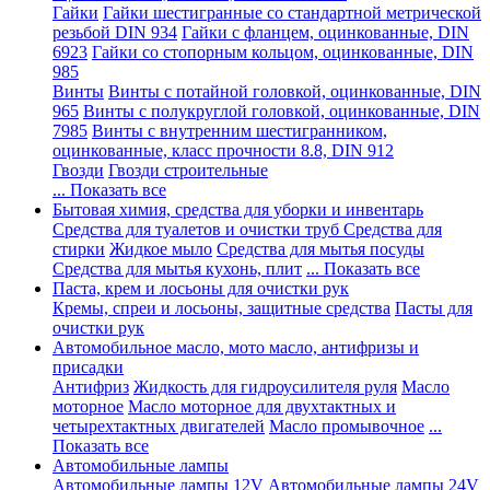
Гайки
Гайки шестигранные со стандартной метрической
резьбой DIN 934
Гайки с фланцем, оцинкованные, DIN
6923
Гайки со стопорным кольцом, оцинкованные, DIN
985
Винты
Винты с потайной головкой, оцинкованные, DIN
965
Винты с полукруглой головкой, оцинкованные, DIN
7985
Винты с внутренним шестигранником,
оцинкованные, класс прочности 8.8, DIN 912
Гвозди
Гвозди строительные
... Показать все
Бытовая химия, средства для уборки и инвентарь
Средства для туалетов и очистки труб
Средства для
стирки
Жидкое мыло
Средства для мытья посуды
Средства для мытья кухонь, плит
... Показать все
Паста, крем и лосьоны для очистки рук
Кремы, спреи и лосьоны, защитные средства
Пасты для
очистки рук
Автомобильное масло, мото масло, антифризы и
присадки
Антифриз
Жидкость для гидроусилителя руля
Масло
моторное
Масло моторное для двухтактных и
четырехтактных двигателей
Масло промывочное
...
Показать все
Автомобильные лампы
Автомобильные лампы 12V
Автомобильные лампы 24V