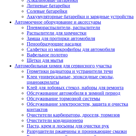
Алкалиновые батарейки
Литиевые батарейки
Солевые батарейки
Аккумуляторные батарейки и зарядные устройства
Автомоечное оборудование и аксессуары
Пневмораспылители, распылители
Распылители для химчистки
Замша для протирки автомобиля
Пенообразующие насадки
Салфетки из микрофибры для автомобиля
Вафельное полотно
Щетки для мытья
Автомобильная химия для сервисного участка
Герметики радиатора и устранители течи
Клеи универсальные, эпоксидные смолы,
цианоакрилаты
Клей для лобовых стекол, наборы для ремонта
Обслуживание автомобиля в зимний период
Обслуживание тормозной системы
Обслуживание электросистем, защита и очистка
контактов
Очистители карбюратора, дроселя, тормозов
Очистители кондиционера
Паста, крем и лосьоны для очистки рук
Разрушители ржавчины и проникающие смазки