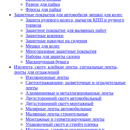
Разное для пайки
Флюсы для пайки
Защитные покрытия для автомобиля, мешки для колес
Защита рулевого колеса, рычагов КПП и ручного
тормоза
Защитное покрытие для малярных работ
Защитные коврики
Защитные накидки на сидения
Мешки для колес
Многоразовые защитные покрытия
Наборы для защиты салона
Маскирующая бумага
Изолента, скотч, клейкие ленты, сигнальные ленты,
ленты для ограждений
Изоляционные ленты
Светоотражающие, разметочные и оградительные
ленты
Алюминиевые и металлизированные ленты
Двухсторонний скотч автомобильный
Двухсторонний скотч монтажный
Малярные ленты автомобильные
Малярные ленты строительные
Монтажные и герметизирующие ленты
Упаковочный скотч и стрейч пленка
Мастичные, самовулканизирующиеся и