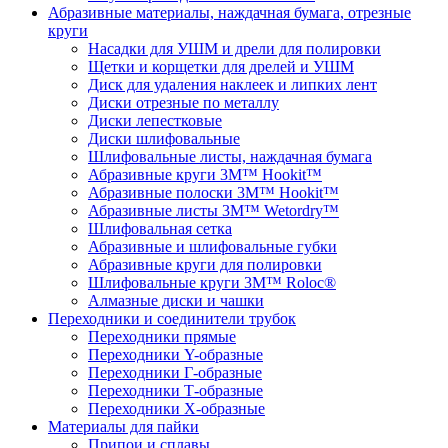
Абразивные материалы, наждачная бумага, отрезные
круги
Насадки для УШМ и дрели для полировки
Щетки и корщетки для дрелей и УШМ
Диск для удаления наклеек и липких лент
Диски отрезные по металлу
Диски лепестковые
Диски шлифовальные
Шлифовальные листы, наждачная бумага
Абразивные круги 3M™ Hookit™
Абразивные полоски 3M™ Hookit™
Абразивные листы 3M™ Wetordry™
Шлифовальная сетка
Абразивные и шлифовальные губки
Абразивные круги для полировки
Шлифовальные круги 3M™ Roloc®
Алмазные диски и чашки
Переходники и соединители трубок
Переходники прямые
Переходники Y-образные
Переходники Г-образные
Переходники Т-образные
Переходники Х-образные
Материалы для пайки
Припои и сплавы