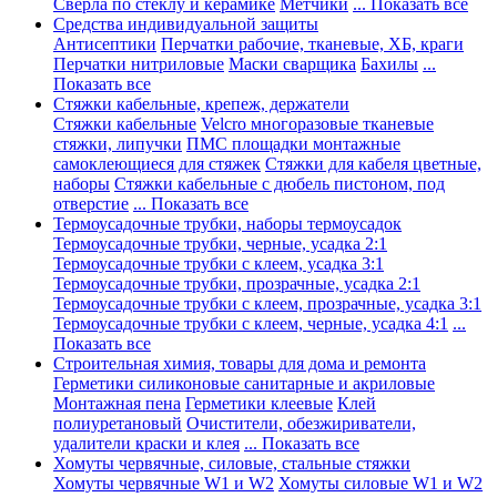
Сверла по стеклу и керамике
Метчики
... Показать все
Средства индивидуальной защиты
Антисептики
Перчатки рабочие, тканевые, ХБ, краги
Перчатки нитриловые
Маски сварщика
Бахилы
...
Показать все
Стяжки кабельные, крепеж, держатели
Стяжки кабельные
Velcro многоразовые тканевые
стяжки, липучки
ПМС площадки монтажные
самоклеющиеся для стяжек
Стяжки для кабеля цветные,
наборы
Стяжки кабельные с дюбель пистоном, под
отверстие
... Показать все
Термоусадочные трубки, наборы термоусадок
Термоусадочные трубки, черные, усадка 2:1
Термоусадочные трубки с клеем, усадка 3:1
Термоусадочные трубки, прозрачные, усадка 2:1
Термоусадочные трубки с клеем, прозрачные, усадка 3:1
Термоусадочные трубки с клеем, черные, усадка 4:1
...
Показать все
Строительная химия, товары для дома и ремонта
Герметики силиконовые санитарные и акриловые
Монтажная пена
Герметики клеевые
Клей
полиуретановый
Очистители, обезжириватели,
удалители краски и клея
... Показать все
Хомуты червячные, силовые, стальные стяжки
Хомуты червячные W1 и W2
Хомуты силовые W1 и W2