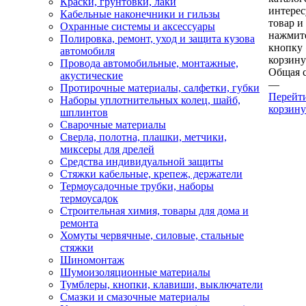
Краски, грунтовки, лаки
интере
Кабельные наконечники и гильзы
товар и
Охранные системы и аксессуары
нажмит
Полировка, ремонт, уход и защита кузова
кнопку
автомобиля
корзину
Провода автомобильные, монтажные,
Общая 
акустические
—
Протирочные материалы, салфетки, губки
Перейт
Наборы уплотнительных колец, шайб,
корзину
шплинтов
Сварочные материалы
Сверла, полотна, плашки, метчики,
миксеры для дрелей
Средства индивидуальной защиты
Стяжки кабельные, крепеж, держатели
Термоусадочные трубки, наборы
термоусадок
Строительная химия, товары для дома и
ремонта
Хомуты червячные, силовые, стальные
стяжки
Шиномонтаж
Шумоизоляционные материалы
Тумблеры, кнопки, клавиши, выключатели
Смазки и смазочные материалы