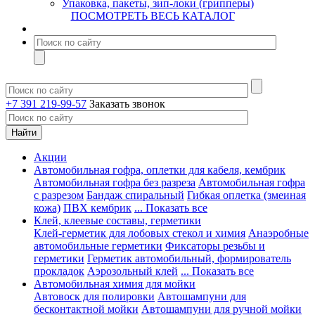
Упаковка, пакеты, зип-локи (грипперы)
ПОСМОТРЕТЬ ВЕСЬ КАТАЛОГ
+7 391 219-99-57
Заказать звонок
Акции
Автомобильная гофра, оплетки для кабеля, кембрик
Автомобильная гофра без разреза
Автомобильная гофра
с разрезом
Бандаж спиральный
Гибкая оплетка (змеиная
кожа)
ПВХ кембрик
... Показать все
Клей, клеевые составы, герметики
Клей-герметик для лобовых стекол и химия
Анаэробные
автомобильные герметики
Фиксаторы резьбы и
герметики
Герметик автомобильный, формирователь
прокладок
Аэрозольный клей
... Показать все
Автомобильная химия для мойки
Автовоск для полировки
Автошампуни для
бесконтактной мойки
Автошампуни для ручной мойки