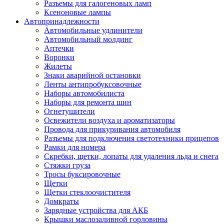
Разъемы для галогеновых ламп
Ксеноновые лампы
Автопринадлежности
Автомобильные удлинители
Автомобильный молдинг
Аптечки
Воронки
Жилеты
Знаки аварийной остановки
Ленты антипробуксовочные
Наборы автомобилиста
Наборы для ремонта шин
Огнетушители
Освежители воздуха и ароматизаторы
Провода для прикуривания автомобиля
Разъемы для подключения светотехники прицепов
Рамки для номера
Скребки, щетки, лопаты для удаления льда и снега
Стяжки груза
Тросы буксировочные
Щетки
Щетки стеклоочистителя
Домкраты
Зарядные устройства для АКБ
Крышки маслозаливной горловины