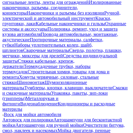
сигнальные ленты, ленты для ограждений
Изолированные
наконечники, разъемы, соединители,
коннекторы
Наконечники и разъемы без изоляции
Ручной,
электрический и автомобильный инструмент
Краски,
грунтовки, лаки
Кабельные наконечники и гильзы
Охранные
системы и аксессуары
Полировка, ремонт, уход и защита
кузова автомобиля
Провода автомобильные, монтажные,
акустические
Протирочные материалы, салфетки,
губки
Наборы уплотнительных колец, шайб,
шплинтов
Сварочные материалы
Сверла, полотна, плашки,
метчики, миксеры для дрелей
Средства индивидуальной
защиты
Стяжки кабельные, крепеж,
держатели
Термоусадочные трубки, наборы
термоусадок
Строительная химия, товары для дома и
ремонта
Хомуты червячные, силовые, стальные
стяжки
Шиномонтаж
Шумоизоляционные
материалы
Тумблеры, кнопки, клавиши, выключатели
Смазки
и смазочные материалы
Упаковка, пакеты, зип-локи
(грипперы)
Металлорукав и
фитинги
Видеонаблюдение
Кондиционеры и расходные
материлы
-
Воск для мойки автомобиля
Автовоск для полировки
Автошампуни для бесконтактной
мойки
Автошампуни для ручной мойки
Очистители битума,
смол, наклеек и насекомых
Мойка двигателя, пенные