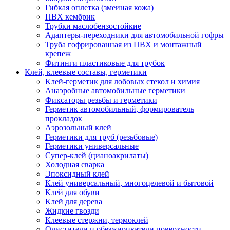
Гибкая оплетка (змеиная кожа)
ПВХ кембрик
Трубки маслобензостойкие
Адаптеры-переходники для автомобильной гофры
Труба гофрированная из ПВХ и монтажный
крепеж
Фитинги пластиковые для трубок
Клей, клеевые составы, герметики
Клей-герметик для лобовых стекол и химия
Анаэробные автомобильные герметики
Фиксаторы резьбы и герметики
Герметик автомобильный, формирователь
прокладок
Аэрозольный клей
Герметики для труб (резьбовые)
Герметики универсальные
Супер-клей (цианоакрилаты)
Холодная сварка
Эпоксидный клей
Клей универсальный, многоцелевой и бытовой
Клей для обуви
Клей для дерева
Жидкие гвозди
Клеевые стержни, термоклей
Очистители и обезжириватели поверхности