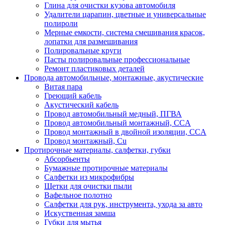
Глина для очистки кузова автомобиля
Удалители царапин, цветные и универсальные
полироли
Мерные емкости, система смешивания красок,
лопатки для размешивания
Полировальные круги
Пасты полировальные профессиональные
Ремонт пластиковых деталей
Провода автомобильные, монтажные, акустические
Витая пара
Греющий кабель
Акустический кабель
Провод автомобильный медный, ПГВА
Провод автомобильный монтажный, CCA
Провод монтажный в двойной изоляции, CCA
Провод монтажный, Cu
Протирочные материалы, салфетки, губки
Абсорбьенты
Бумажные протирочные материалы
Салфетки из микрофибры
Щетки для очистки пыли
Вафельное полотно
Салфетки для рук, инструмента, ухода за авто
Искуственная замша
Губки для мытья