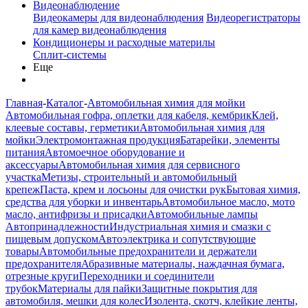
Видеонаблюдение
Видеокамеры для видеонаблюдения
Видеорегистраторы
для камер видеонаблюдения
Кондиционеры и расходные материлы
Сплит-системы
Еще
Главная
-
Каталог
-
Автомобильная химия для мойки
Автомобильная гофра, оплетки для кабеля, кембрик
Клей,
клеевые составы, герметики
Автомобильная химия для
мойки
Электромонтажная продукция
Батарейки, элементы
питания
Автомоечное оборудование и
аксессуары
Автомобильная химия для сервисного
участка
Метизы, строительный и автомобильный
крепеж
Паста, крем и лосьоны для очистки рук
Бытовая химия,
средства для уборки и инвентарь
Автомобильное масло, мото
масло, антифризы и присадки
Автомобильные лампы
Автопринадлежности
Индустриальная химия и смазки с
пищевым допуском
Автоэлектрика и сопутствующие
товары
Автомобильные предохранители и держатели
предохранителя
Абразивные материалы, наждачная бумага,
отрезные круги
Переходники и соединители
трубок
Материалы для пайки
Защитные покрытия для
автомобиля, мешки для колес
Изолента, скотч, клейкие ленты,