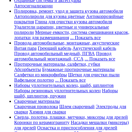
Охранные системы и аксессуары
Автосигнализации
Полировка, ремонт, уход и защита кузова автомобиля
Автополироли для кузова цветные
Антикоррозийные
покрытия
Глина для очистки кузова автомобиля
Удалители царапин, цветные и универсальные
полироли
Мерные емкости, система смешивания красок,
лопатки для размешивания
... Показать все
Провода автомобильные, монтажные, акустические
Витая пара
Греющий кабель
Акустический кабель
Провод автомобильный медный, ПГВА
Провод
автомобильный монтажный, CCA
... Показать все
Протирочные материалы, салфетки, губки
Абсорбьенты
Бумажные протирочные материалы
Салфетки из микрофибры
Щетки для очистки пыли
Вафельное полотно
... Показать все
Наборы уплотнительных колец, шайб, шплинтов
Наборы резиновых уплотнительных колец
Наборы
шайб, шплинтов, пружин
Сварочные материалы
Сварочная проволока
Шлем сварочный
Электроды для
сварки
Химия для сварки
Сверла, полотна, плашки, метчики, миксеры для дрелей
Коронки по керамограниту
Насадки мешалки (миксеры)
для дрелей
Оснастка и приспособления для дрелей