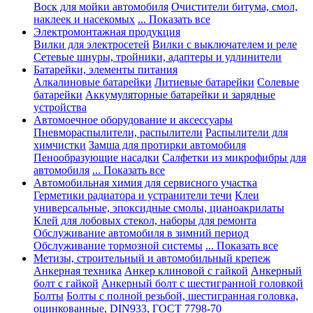
Воск для мойки автомобиля
Очистители битума, смол,
наклеек и насекомых
... Показать все
Электромонтажная продукция
Вилки для электросетей
Вилки с выключателем и реле
Сетевые шнуры, тройники, адаптеры и удлинители
Батарейки, элементы питания
Алкалиновые батарейки
Литиевые батарейки
Солевые
батарейки
Аккумуляторные батарейки и зарядные
устройства
Автомоечное оборудование и аксессуары
Пневмораспылители, распылители
Распылители для
химчистки
Замша для протирки автомобиля
Пенообразующие насадки
Салфетки из микрофибры для
автомобиля
... Показать все
Автомобильная химия для сервисного участка
Герметики радиатора и устранители течи
Клеи
универсальные, эпоксидные смолы, цианоакрилаты
Клей для лобовых стекол, наборы для ремонта
Обслуживание автомобиля в зимний период
Обслуживание тормозной системы
... Показать все
Метизы, строительный и автомобильный крепеж
Анкерная техника
Анкер клиновой с гайкой
Анкерный
болт с гайкой
Анкерный болт с шестигранной головкой
Болты
Болты с полной резьбой, шестигранная головка,
оцинкованные, DIN933, ГОСТ 7798-70