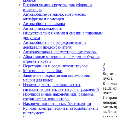
крепеж
Бытовая химия, средства для уборки и
инвентарь
Автомобильное масло, мото масло,
антифризы и присадки
Автомобильные лампы
Автопринадлежности
Индустриальная химия и смазки с пищевым
допуском
Автомобильные предохранители и
держатели предохранителя
Автоэлектрика и сопутствующие товары
Абразивные материалы, наждачная бумага,
отрезные круги
0
Переходники и соединители трубок
0
Материалы для пайки
Корзин
Защитные покрытия для автомобиля,
пуста
мешки для колес
К сожа
Изолента, скотч, клейкие ленты,
ваша ко
сигнальные ленты, ленты для ограждений
пуста.
Изолированные наконечники, разъемы,
Исправи
соединители, коннекторы
недора
Наконечники и разъемы без изоляции
очень п
Ручной, электрический и автомобильный
выберит
инструмент
каталог