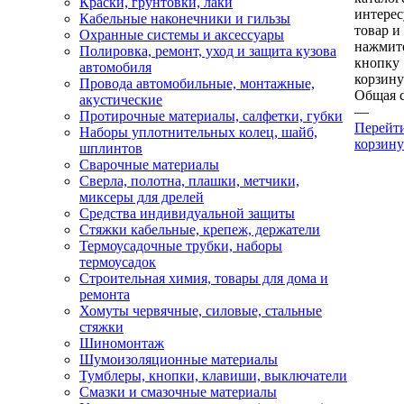
Краски, грунтовки, лаки
интере
Кабельные наконечники и гильзы
товар и
Охранные системы и аксессуары
нажмит
Полировка, ремонт, уход и защита кузова
кнопку
автомобиля
корзину
Провода автомобильные, монтажные,
Общая 
акустические
—
Протирочные материалы, салфетки, губки
Перейт
Наборы уплотнительных колец, шайб,
корзину
шплинтов
Сварочные материалы
Сверла, полотна, плашки, метчики,
миксеры для дрелей
Средства индивидуальной защиты
Стяжки кабельные, крепеж, держатели
Термоусадочные трубки, наборы
термоусадок
Строительная химия, товары для дома и
ремонта
Хомуты червячные, силовые, стальные
стяжки
Шиномонтаж
Шумоизоляционные материалы
Тумблеры, кнопки, клавиши, выключатели
Смазки и смазочные материалы