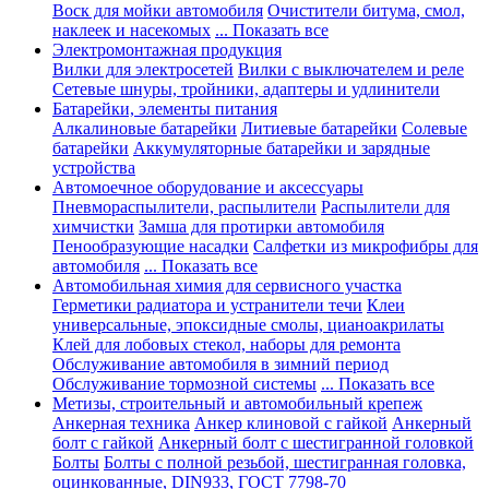
Воск для мойки автомобиля
Очистители битума, смол,
наклеек и насекомых
... Показать все
Электромонтажная продукция
Вилки для электросетей
Вилки с выключателем и реле
Сетевые шнуры, тройники, адаптеры и удлинители
Батарейки, элементы питания
Алкалиновые батарейки
Литиевые батарейки
Солевые
батарейки
Аккумуляторные батарейки и зарядные
устройства
Автомоечное оборудование и аксессуары
Пневмораспылители, распылители
Распылители для
химчистки
Замша для протирки автомобиля
Пенообразующие насадки
Салфетки из микрофибры для
автомобиля
... Показать все
Автомобильная химия для сервисного участка
Герметики радиатора и устранители течи
Клеи
универсальные, эпоксидные смолы, цианоакрилаты
Клей для лобовых стекол, наборы для ремонта
Обслуживание автомобиля в зимний период
Обслуживание тормозной системы
... Показать все
Метизы, строительный и автомобильный крепеж
Анкерная техника
Анкер клиновой с гайкой
Анкерный
болт с гайкой
Анкерный болт с шестигранной головкой
Болты
Болты с полной резьбой, шестигранная головка,
оцинкованные, DIN933, ГОСТ 7798-70