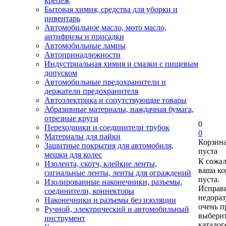
крепеж
Бытовая химия, средства для уборки и
инвентарь
Автомобильное масло, мото масло,
антифризы и присадки
Автомобильные лампы
Автопринадлежности
Индустриальная химия и смазки с пищевым
допуском
Автомобильные предохранители и
держатели предохранителя
Автоэлектрика и сопутствующие товары
Абразивные материалы, наждачная бумага,
отрезные круги
0
Переходники и соединители трубок
0
Материалы для пайки
Корзин
Защитные покрытия для автомобиля,
пуста
мешки для колес
К сожа
Изолента, скотч, клейкие ленты,
ваша ко
сигнальные ленты, ленты для ограждений
пуста.
Изолированные наконечники, разъемы,
Исправи
соединители, коннекторы
недора
Наконечники и разъемы без изоляции
очень п
Ручной, электрический и автомобильный
выберит
инструмент
каталог