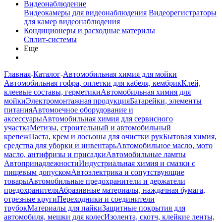
Видеонаблюдение
Видеокамеры для видеонаблюдения
Видеорегистраторы
для камер видеонаблюдения
Кондиционеры и расходные материлы
Сплит-системы
Еще
Главная
-
Каталог
-
Автомобильная химия для мойки
Автомобильная гофра, оплетки для кабеля, кембрик
Клей,
клеевые составы, герметики
Автомобильная химия для
мойки
Электромонтажная продукция
Батарейки, элементы
питания
Автомоечное оборудование и
аксессуары
Автомобильная химия для сервисного
участка
Метизы, строительный и автомобильный
крепеж
Паста, крем и лосьоны для очистки рук
Бытовая химия,
средства для уборки и инвентарь
Автомобильное масло, мото
масло, антифризы и присадки
Автомобильные лампы
Автопринадлежности
Индустриальная химия и смазки с
пищевым допуском
Автоэлектрика и сопутствующие
товары
Автомобильные предохранители и держатели
предохранителя
Абразивные материалы, наждачная бумага,
отрезные круги
Переходники и соединители
трубок
Материалы для пайки
Защитные покрытия для
автомобиля, мешки для колес
Изолента, скотч, клейкие ленты,