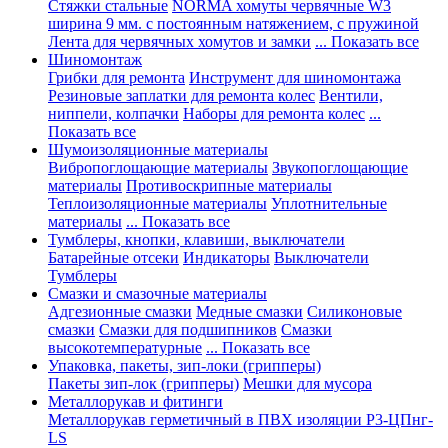
Стяжки стальные
NORMA хомуты червячные W3
ширина 9 мм. с постоянным натяжением, с пружиной
Лента для червячных хомутов и замки
... Показать все
Шиномонтаж
Грибки для ремонта
Инструмент для шиномонтажа
Резиновые заплатки для ремонта колес
Вентили,
ниппели, колпачки
Наборы для ремонта колес
...
Показать все
Шумоизоляционные материалы
Вибропоглощающие материалы
Звукопоглощающие
материалы
Противоскрипные материалы
Теплоизоляционные материалы
Уплотнительные
материалы
... Показать все
Тумблеры, кнопки, клавиши, выключатели
Батарейные отсеки
Индикаторы
Выключатели
Тумблеры
Смазки и смазочные материалы
Адгезионные смазки
Медные смазки
Силиконовые
смазки
Смазки для подшипников
Смазки
высокотемпературные
... Показать все
Упаковка, пакеты, зип-локи (грипперы)
Пакеты зип-лок (грипперы)
Мешки для мусора
Металлорукав и фитинги
Металлорукав герметичный в ПВХ изоляции Р3-ЦПнг-
LS