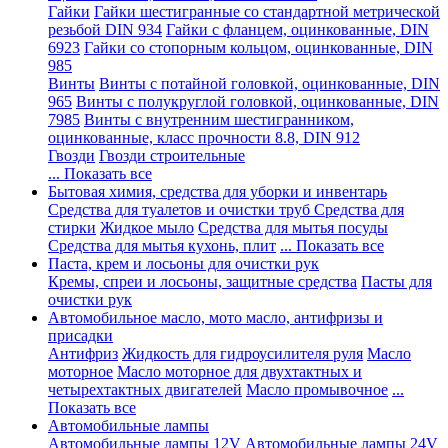
Гайки
Гайки шестигранные со стандартной метрической
резьбой DIN 934
Гайки с фланцем, оцинкованные, DIN
6923
Гайки со стопорным кольцом, оцинкованные, DIN
985
Винты
Винты с потайной головкой, оцинкованные, DIN
965
Винты с полукруглой головкой, оцинкованные, DIN
7985
Винты с внутренним шестигранником,
оцинкованные, класс прочности 8.8, DIN 912
Гвозди
Гвозди строительные
... Показать все
Бытовая химия, средства для уборки и инвентарь
Средства для туалетов и очистки труб
Средства для
стирки
Жидкое мыло
Средства для мытья посуды
Средства для мытья кухонь, плит
... Показать все
Паста, крем и лосьоны для очистки рук
Кремы, спреи и лосьоны, защитные средства
Пасты для
очистки рук
Автомобильное масло, мото масло, антифризы и
присадки
Антифриз
Жидкость для гидроусилителя руля
Масло
моторное
Масло моторное для двухтактных и
четырехтактных двигателей
Масло промывочное
...
Показать все
Автомобильные лампы
Автомобильные лампы 12V
Автомобильные лампы 24V