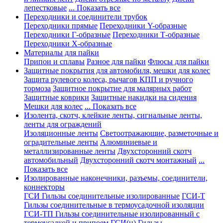
лепестковые
... Показать все
Переходники и соединители трубок
Переходники прямые
Переходники Y-образные
Переходники Г-образные
Переходники Т-образные
Переходники Х-образные
Материалы для пайки
Припои и сплавы
Разное для пайки
Флюсы для пайки
Защитные покрытия для автомобиля, мешки для колес
Защита рулевого колеса, рычагов КПП и ручного
тормоза
Защитное покрытие для малярных работ
Защитные коврики
Защитные накидки на сидения
Мешки для колес
... Показать все
Изолента, скотч, клейкие ленты, сигнальные ленты,
ленты для ограждений
Изоляционные ленты
Светоотражающие, разметочные и
оградительные ленты
Алюминиевые и
металлизированные ленты
Двухсторонний скотч
автомобильный
Двухсторонний скотч монтажный
...
Показать все
Изолированные наконечники, разъемы, соединители,
коннекторы
ГСИ Гильзы соединительные изолированные
ГСИ-Т
Гильзы соединительные в термоусадочной изоляции
ГСИ-ТП Гильзы соединительные изолированный с
термоусадкой и припоем
ГСИ(н) Гильзы