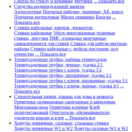
Сверла по стеклу и керамике
Метчики
... Показать все
Средства индивидуальной защиты
Антисептики
Перчатки рабочие, тканевые, ХБ, краги
Перчатки нитриловые
Маски сварщика
Бахилы
...
Показать все
Стяжки кабельные, крепеж, держатели
Стяжки кабельные
Velcro многоразовые тканевые
стяжки, липучки
ПМС площадки монтажные
самоклеющиеся для стяжек
Стяжки для кабеля цветные,
наборы
Стяжки кабельные с дюбель пистоном, под
отверстие
... Показать все
Термоусадочные трубки, наборы термоусадок
Термоусадочные трубки, черные, усадка 2:1
Термоусадочные трубки с клеем, усадка 3:1
Термоусадочные трубки, прозрачные, усадка 2:1
Термоусадочные трубки с клеем, прозрачные, усадка 3:1
Термоусадочные трубки с клеем, черные, усадка 4:1
...
Показать все
Строительная химия, товары для дома и ремонта
Герметики силиконовые санитарные и акриловые
Монтажная пена
Герметики клеевые
Клей
полиуретановый
Очистители, обезжириватели,
удалители краски и клея
... Показать все
Хомуты червячные, силовые, стальные стяжки
Хомуты червячные W1 и W2
Хомуты силовые W1 и W2