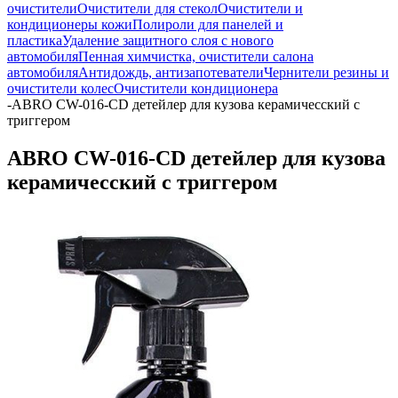
очистители
Очистители для стекол
Очистители и
кондиционеры кожи
Полироли для панелей и
пластика
Удаление защитного слоя с нового
автомобиля
Пенная химчистка, очистители салона
автомобиля
Антидождь, антизапотеватели
Чернители резины и
очистители колес
Очистители кондиционера
-
ABRO CW-016-CD детейлер для кузова керамичесский с
триггером
ABRO CW-016-CD детейлер для кузова
керамичесский с триггером