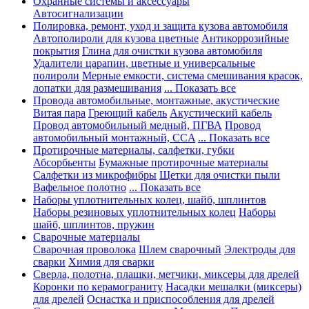
Охранные системы и аксессуары
Автосигнализации
Полировка, ремонт, уход и защита кузова автомобиля
Автополироли для кузова цветные
Антикоррозийные
покрытия
Глина для очистки кузова автомобиля
Удалители царапин, цветные и универсальные
полироли
Мерные емкости, система смешивания красок,
лопатки для размешивания
... Показать все
Провода автомобильные, монтажные, акустические
Витая пара
Греющий кабель
Акустический кабель
Провод автомобильный медный, ПГВА
Провод
автомобильный монтажный, CCA
... Показать все
Протирочные материалы, салфетки, губки
Абсорбьенты
Бумажные протирочные материалы
Салфетки из микрофибры
Щетки для очистки пыли
Вафельное полотно
... Показать все
Наборы уплотнительных колец, шайб, шплинтов
Наборы резиновых уплотнительных колец
Наборы
шайб, шплинтов, пружин
Сварочные материалы
Сварочная проволока
Шлем сварочный
Электроды для
сварки
Химия для сварки
Сверла, полотна, плашки, метчики, миксеры для дрелей
Коронки по керамограниту
Насадки мешалки (миксеры)
для дрелей
Оснастка и приспособления для дрелей