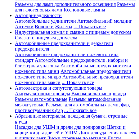
Разъемы для ламп дополнительного освещения
Разъемы
для галогеновых ламп
Ксеноновые лампы
Автопринадлежности
Автомобильные удлинители
Автомобильный молдинг
Аптечки
Воронки
Жилеты
... Показать все
Индустриальная химия и смазки с пищевым допуском
Смазки с пищевым допуском
Автомобильные предохранители и держатели
предохранителя
Автомобильные предохранители ножевого типа
стандарт
Автомобильные предохранители, наборы и
блистерная упаковка
Автомобильные предохранители
ножевого типа мини
Автомобильные предохранители
ножевого типа микро
Автомобильные предохранители
ножевого типа макси
... Показать все
Автоэлектрика и сопутствующие товары
Аккумуляторные провода
Высоковольтные провода
Разъемы автомобильные
Разъемы автомобильные
межжгутовые
Разъемы для автомобильных ламп, фар,
противотуманных фар
... Показать все
Абразивные материалы, наждачная бумага, отрезные
круги
Насадки для УШМ и дрели для полировки
Щетки и
корщетки для дрелей и УШМ
Диск для удаления наклеек
и липких лент
Диски отрезные по металлу
Диски