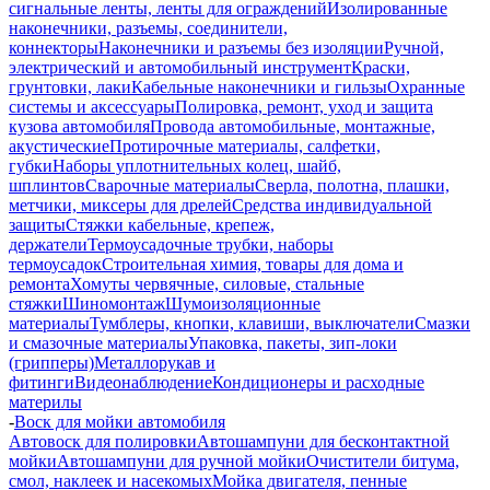
сигнальные ленты, ленты для ограждений
Изолированные
наконечники, разъемы, соединители,
коннекторы
Наконечники и разъемы без изоляции
Ручной,
электрический и автомобильный инструмент
Краски,
грунтовки, лаки
Кабельные наконечники и гильзы
Охранные
системы и аксессуары
Полировка, ремонт, уход и защита
кузова автомобиля
Провода автомобильные, монтажные,
акустические
Протирочные материалы, салфетки,
губки
Наборы уплотнительных колец, шайб,
шплинтов
Сварочные материалы
Сверла, полотна, плашки,
метчики, миксеры для дрелей
Средства индивидуальной
защиты
Стяжки кабельные, крепеж,
держатели
Термоусадочные трубки, наборы
термоусадок
Строительная химия, товары для дома и
ремонта
Хомуты червячные, силовые, стальные
стяжки
Шиномонтаж
Шумоизоляционные
материалы
Тумблеры, кнопки, клавиши, выключатели
Смазки
и смазочные материалы
Упаковка, пакеты, зип-локи
(грипперы)
Металлорукав и
фитинги
Видеонаблюдение
Кондиционеры и расходные
материлы
-
Воск для мойки автомобиля
Автовоск для полировки
Автошампуни для бесконтактной
мойки
Автошампуни для ручной мойки
Очистители битума,
смол, наклеек и насекомых
Мойка двигателя, пенные