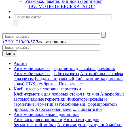
Упаковка, пакеты, зип-локи (грипперы)
ПОСМОТРЕТЬ ВЕСЬ КАТАЛОГ
+7 391 219-99-57
Заказать звонок
Акции
Автомобильная гофра, оплетки для кабеля, кембрик
Автомобильная гофра без разреза
Автомобильная гофра
с разрезом
Бандаж спиральный
Гибкая оплетка (змеиная
кожа)
ПВХ кембрик
... Показать все
Клей, клеевые составы, герметики
Клей-герметик для лобовых стекол и химия
Анаэробные
автомобильные герметики
Фиксаторы резьбы и
герметики
Герметик автомобильный, формирователь
прокладок
Аэрозольный клей
... Показать все
Автомобильная химия для мойки
Автовоск для полировки
Автошампуни для
бесконтактной мойки
Автошампуни для ручной мойки