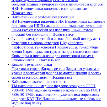
соединительные изолированные в нейлоновом корпусе
НВИ Наконечники вилочные изолированные
...
Показать все
Наконечники и разъемы без изоляции
НВ Наконечники вилочные
НК Наконечники кольцевые
без изоляции
НШВ наконечники штыревые втулочные
РП-М Разъем плоский без изоляции
РП-П Разъем
плоский без изоляции
... Показать все
Ручной, электрический и автомобильный инструмент
Отвертки и наборы отверток
Шуруповерты,
перфораторы, гайковерты
Плоскогубцы, тонкогубцы,
клещи
Стрипперы, инструменты для снятия изоляции
Кримперы и пресс-клещи для опрессовки клемм и
наконечников
... Показать все
Краски, грунтовки, лаки
Грунтовки-спрей
Жидкая резина
Защитная удаляемая
краска
Краска-карандаш для ремонта царапин
Краска-
спрей автомобильная
... Показать все
Кабельные наконечники и гильзы
ТМ наконечники медные под опрессовку по ГОСТ
7386-80
ТМЛ медные луженые наконечники по ГОСТ
7386-80
ТМЛс наконечники луженые под опрессовку
стандарт КВТ
ПМ Наконечники кольцевые кабельные
медные под пайку