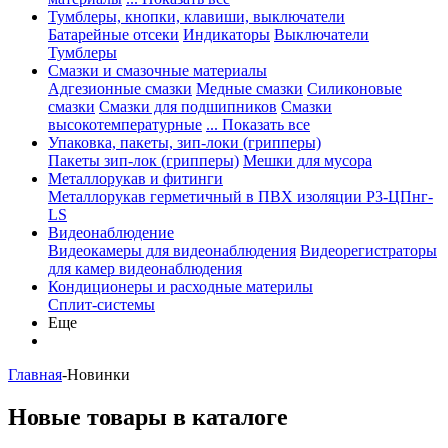
Тумблеры, кнопки, клавиши, выключатели
Батарейные отсеки
Индикаторы
Выключатели
Тумблеры
Смазки и смазочные материалы
Адгезионные смазки
Медные смазки
Силиконовые
смазки
Смазки для подшипников
Смазки
высокотемпературные
... Показать все
Упаковка, пакеты, зип-локи (грипперы)
Пакеты зип-лок (грипперы)
Мешки для мусора
Металлорукав и фитинги
Металлорукав герметичный в ПВХ изоляции Р3-ЦПнг-
LS
Видеонаблюдение
Видеокамеры для видеонаблюдения
Видеорегистраторы
для камер видеонаблюдения
Кондиционеры и расходные материлы
Сплит-системы
Еще
Главная
-
Новинки
Новые товары в каталоге