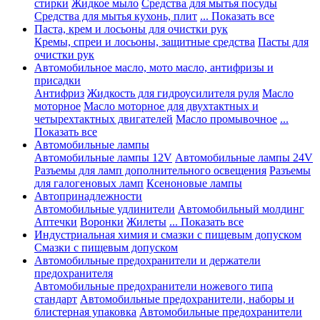
стирки
Жидкое мыло
Средства для мытья посуды
Средства для мытья кухонь, плит
... Показать все
Паста, крем и лосьоны для очистки рук
Кремы, спреи и лосьоны, защитные средства
Пасты для
очистки рук
Автомобильное масло, мото масло, антифризы и
присадки
Антифриз
Жидкость для гидроусилителя руля
Масло
моторное
Масло моторное для двухтактных и
четырехтактных двигателей
Масло промывочное
...
Показать все
Автомобильные лампы
Автомобильные лампы 12V
Автомобильные лампы 24V
Разъемы для ламп дополнительного освещения
Разъемы
для галогеновых ламп
Ксеноновые лампы
Автопринадлежности
Автомобильные удлинители
Автомобильный молдинг
Аптечки
Воронки
Жилеты
... Показать все
Индустриальная химия и смазки с пищевым допуском
Смазки с пищевым допуском
Автомобильные предохранители и держатели
предохранителя
Автомобильные предохранители ножевого типа
стандарт
Автомобильные предохранители, наборы и
блистерная упаковка
Автомобильные предохранители