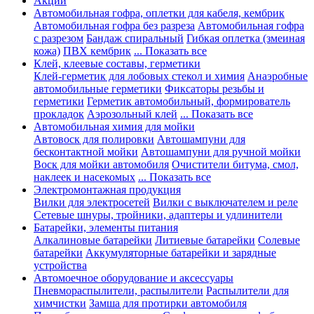
Акции
Автомобильная гофра, оплетки для кабеля, кембрик
Автомобильная гофра без разреза
Автомобильная гофра
с разрезом
Бандаж спиральный
Гибкая оплетка (змеиная
кожа)
ПВХ кембрик
... Показать все
Клей, клеевые составы, герметики
Клей-герметик для лобовых стекол и химия
Анаэробные
автомобильные герметики
Фиксаторы резьбы и
герметики
Герметик автомобильный, формирователь
прокладок
Аэрозольный клей
... Показать все
Автомобильная химия для мойки
Автовоск для полировки
Автошампуни для
бесконтактной мойки
Автошампуни для ручной мойки
Воск для мойки автомобиля
Очистители битума, смол,
наклеек и насекомых
... Показать все
Электромонтажная продукция
Вилки для электросетей
Вилки с выключателем и реле
Сетевые шнуры, тройники, адаптеры и удлинители
Батарейки, элементы питания
Алкалиновые батарейки
Литиевые батарейки
Солевые
батарейки
Аккумуляторные батарейки и зарядные
устройства
Автомоечное оборудование и аксессуары
Пневмораспылители, распылители
Распылители для
химчистки
Замша для протирки автомобиля