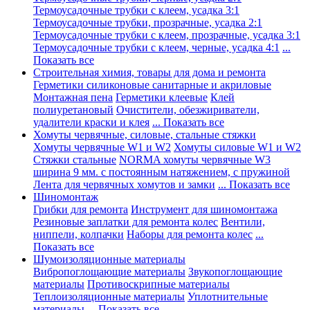
Термоусадочные трубки с клеем, усадка 3:1
Термоусадочные трубки, прозрачные, усадка 2:1
Термоусадочные трубки с клеем, прозрачные, усадка 3:1
Термоусадочные трубки с клеем, черные, усадка 4:1
...
Показать все
Строительная химия, товары для дома и ремонта
Герметики силиконовые санитарные и акриловые
Монтажная пена
Герметики клеевые
Клей
полиуретановый
Очистители, обезжириватели,
удалители краски и клея
... Показать все
Хомуты червячные, силовые, стальные стяжки
Хомуты червячные W1 и W2
Хомуты силовые W1 и W2
Стяжки стальные
NORMA хомуты червячные W3
ширина 9 мм. с постоянным натяжением, с пружиной
Лента для червячных хомутов и замки
... Показать все
Шиномонтаж
Грибки для ремонта
Инструмент для шиномонтажа
Резиновые заплатки для ремонта колес
Вентили,
ниппели, колпачки
Наборы для ремонта колес
...
Показать все
Шумоизоляционные материалы
Вибропоглощающие материалы
Звукопоглощающие
материалы
Противоскрипные материалы
Теплоизоляционные материалы
Уплотнительные
материалы
... Показать все