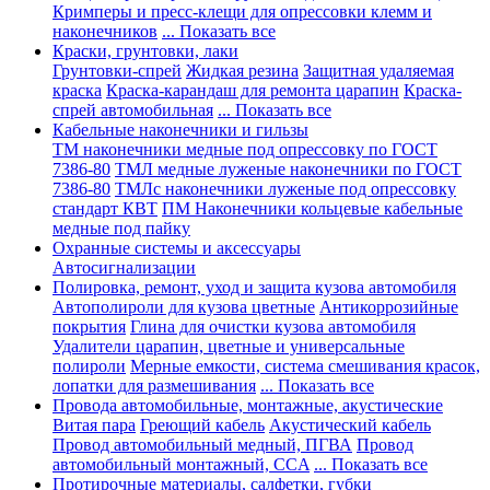
Кримперы и пресс-клещи для опрессовки клемм и
наконечников
... Показать все
Краски, грунтовки, лаки
Грунтовки-спрей
Жидкая резина
Защитная удаляемая
краска
Краска-карандаш для ремонта царапин
Краска-
спрей автомобильная
... Показать все
Кабельные наконечники и гильзы
ТМ наконечники медные под опрессовку по ГОСТ
7386-80
ТМЛ медные луженые наконечники по ГОСТ
7386-80
ТМЛс наконечники луженые под опрессовку
стандарт КВТ
ПМ Наконечники кольцевые кабельные
медные под пайку
Охранные системы и аксессуары
Автосигнализации
Полировка, ремонт, уход и защита кузова автомобиля
Автополироли для кузова цветные
Антикоррозийные
покрытия
Глина для очистки кузова автомобиля
Удалители царапин, цветные и универсальные
полироли
Мерные емкости, система смешивания красок,
лопатки для размешивания
... Показать все
Провода автомобильные, монтажные, акустические
Витая пара
Греющий кабель
Акустический кабель
Провод автомобильный медный, ПГВА
Провод
автомобильный монтажный, CCA
... Показать все
Протирочные материалы, салфетки, губки