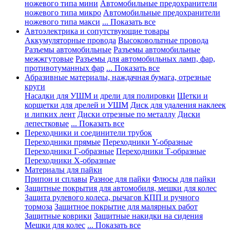
ножевого типа мини
Автомобильные предохранители
ножевого типа микро
Автомобильные предохранители
ножевого типа макси
... Показать все
Автоэлектрика и сопутствующие товары
Аккумуляторные провода
Высоковольтные провода
Разъемы автомобильные
Разъемы автомобильные
межжгутовые
Разъемы для автомобильных ламп, фар,
противотуманных фар
... Показать все
Абразивные материалы, наждачная бумага, отрезные
круги
Насадки для УШМ и дрели для полировки
Щетки и
корщетки для дрелей и УШМ
Диск для удаления наклеек
и липких лент
Диски отрезные по металлу
Диски
лепестковые
... Показать все
Переходники и соединители трубок
Переходники прямые
Переходники Y-образные
Переходники Г-образные
Переходники Т-образные
Переходники Х-образные
Материалы для пайки
Припои и сплавы
Разное для пайки
Флюсы для пайки
Защитные покрытия для автомобиля, мешки для колес
Защита рулевого колеса, рычагов КПП и ручного
тормоза
Защитное покрытие для малярных работ
Защитные коврики
Защитные накидки на сидения
Мешки для колес
... Показать все