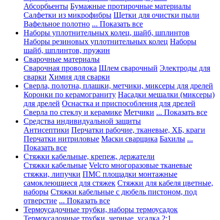
Абсорбьенты
Бумажные протирочные материалы
Салфетки из микрофибры
Щетки для очистки пыли
Вафельное полотно
... Показать все
Наборы уплотнительных колец, шайб, шплинтов
Наборы резиновых уплотнительных колец
Наборы
шайб, шплинтов, пружин
Сварочные материалы
Сварочная проволока
Шлем сварочный
Электроды для
сварки
Химия для сварки
Сверла, полотна, плашки, метчики, миксеры для дрелей
Коронки по керамограниту
Насадки мешалки (миксеры)
для дрелей
Оснастка и приспособления для дрелей
Сверла по стеклу и керамике
Метчики
... Показать все
Средства индивидуальной защиты
Антисептики
Перчатки рабочие, тканевые, ХБ, краги
Перчатки нитриловые
Маски сварщика
Бахилы
...
Показать все
Стяжки кабельные, крепеж, держатели
Стяжки кабельные
Velcro многоразовые тканевые
стяжки, липучки
ПМС площадки монтажные
самоклеющиеся для стяжек
Стяжки для кабеля цветные,
наборы
Стяжки кабельные с дюбель пистоном, под
отверстие
... Показать все
Термоусадочные трубки, наборы термоусадок
Термоусадочные трубки, черные, усадка 2:1