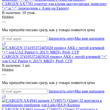
CARGEN AX7781 адаптер для клемм аккумулятора, комплект
"+" и "-", переходник с Азии на Европу
В наличии: 10 упак.
Hidden
—
Мы пришлём письмо сразу, как у товара появится цена
Запросить цену
Мы вам напишем
:-)
CARGEN 374195372405020 провод АКБ с литой клеммой "+"
для UAZ Patriot (с 2017г МКП), Profi, СГР
В наличии: 1 шт.
Hidden
—
Мы пришлём письмо сразу, как у товара появится цена
Запросить цену
Мы вам напишем
:-)
CARGEN AX4941 разъем 17190571 (32pin) 32 контакта к