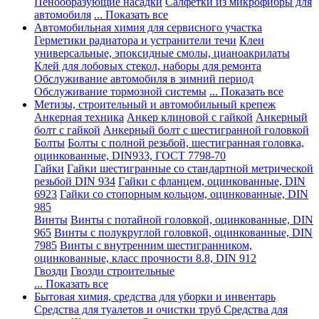
Пенообразующие насадки
Салфетки из микрофибры для
автомобиля
... Показать все
Автомобильная химия для сервисного участка
Герметики радиатора и устранители течи
Клеи
универсальные, эпоксидные смолы, цианоакрилаты
Клей для лобовых стекол, наборы для ремонта
Обслуживание автомобиля в зимний период
Обслуживание тормозной системы
... Показать все
Метизы, строительный и автомобильный крепеж
Анкерная техника
Анкер клиновой с гайкой
Анкерный
болт с гайкой
Анкерный болт с шестигранной головкой
Болты
Болты с полной резьбой, шестигранная головка,
оцинкованные, DIN933, ГОСТ 7798-70
Гайки
Гайки шестигранные со стандартной метрической
резьбой DIN 934
Гайки с фланцем, оцинкованные, DIN
6923
Гайки со стопорным кольцом, оцинкованные, DIN
985
Винты
Винты с потайной головкой, оцинкованные, DIN
965
Винты с полукруглой головкой, оцинкованные, DIN
7985
Винты с внутренним шестигранником,
оцинкованные, класс прочности 8.8, DIN 912
Гвозди
Гвозди строительные
... Показать все
Бытовая химия, средства для уборки и инвентарь
Средства для туалетов и очистки труб
Средства для