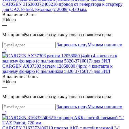
CARGEN 316300372405210 провод от генератора к стартеру
для UAZ Patriot. Буханка (с 2008г), 420 мм.
В наличии: 2 шт.
Hidden
—
Мы пришлём письмо сразу, как у товара появится цена
Запросить цену
Мы вам напишем
:-)
CARGEN AX37303 разъем 12058080 (4pin) 4 контакта к
заднему фонарю (с пыльником 5320-3716017) для ЗИЛ
В наличии: 10 шт.
Hidden
—
Мы пришлём письмо сразу, как у товара появится цена
Запросить цену
Мы вам напишем
:-)
CARGEN 3163372406210 провод АКБ с литой клеммой "-"