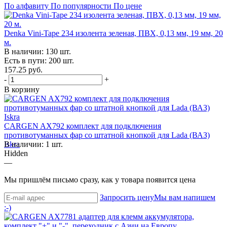
По алфавиту
По популярности
По цене
Denka Vini-Tape 234 изолента зеленая, ПВХ, 0,13 мм, 19 мм, 20
м.
В наличии: 130 шт.
Есть в пути: 200 шт.
157.25 руб.
-
+
В корзину
CARGEN AX792 комплект для подключения
противотуманных фар со штатной кнопкой для Lada (ВАЗ)
Iskra
В наличии: 1 шт.
Hidden
—
Мы пришлём письмо сразу, как у товара появится цена
Запросить цену
Мы вам напишем
:-)