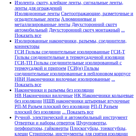
Изолента, скотч, клейкие ленты, сигнальные ленты,
ленты для ограждений
Изоляционные ленты
Светоотражающие, разметочные и
оградительные ленты
Алюминиевые и
металлизированные ленты
Двухсторонний скотч
автомобильный
Двухсторонний скотч монтажный
...
Показать все
Изолированные наконечники, разъемы, соединители,
коннекторы
ГСИ Гильзы соединительные изолированные
ГСИ-Т
Гильзы соединительные в термоусадочной изоляции
ГСИ-ТП Гильзы соединительные изолированный с
термоусадкой и припоем
ГСИ(н) Гильзы
соединительные изолированные в нейлоновом корпусе
НВИ Наконечники вилочные изолированные
...
Показать все
Наконечники и разъемы без изоляции
НВ Наконечники вилочные
НК Наконечники кольцевые
без изоляции
НШВ наконечники штыревые втулочные
РП-М Разъем плоский без изоляции
РП-П Разъем
плоский без изоляции
... Показать все
Ручной, электрический и автомобильный инструмент
Отвертки и наборы отверток
Шуруповерты,
перфораторы, гайковерты
Плоскогубцы, тонкогубцы,
клещи
Стрипперы, инструменты для снятия изоляции