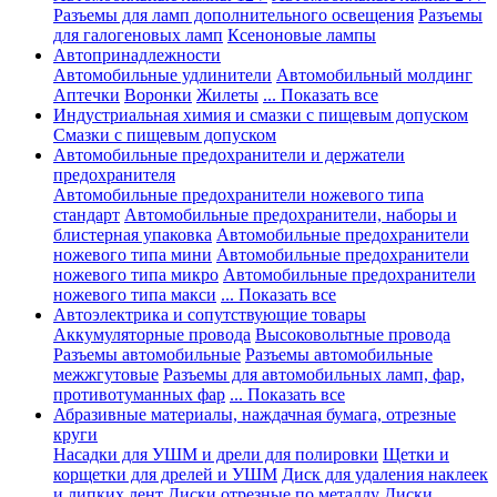
Разъемы для ламп дополнительного освещения
Разъемы
для галогеновых ламп
Ксеноновые лампы
Автопринадлежности
Автомобильные удлинители
Автомобильный молдинг
Аптечки
Воронки
Жилеты
... Показать все
Индустриальная химия и смазки с пищевым допуском
Смазки с пищевым допуском
Автомобильные предохранители и держатели
предохранителя
Автомобильные предохранители ножевого типа
стандарт
Автомобильные предохранители, наборы и
блистерная упаковка
Автомобильные предохранители
ножевого типа мини
Автомобильные предохранители
ножевого типа микро
Автомобильные предохранители
ножевого типа макси
... Показать все
Автоэлектрика и сопутствующие товары
Аккумуляторные провода
Высоковольтные провода
Разъемы автомобильные
Разъемы автомобильные
межжгутовые
Разъемы для автомобильных ламп, фар,
противотуманных фар
... Показать все
Абразивные материалы, наждачная бумага, отрезные
круги
Насадки для УШМ и дрели для полировки
Щетки и
корщетки для дрелей и УШМ
Диск для удаления наклеек
и липких лент
Диски отрезные по металлу
Диски