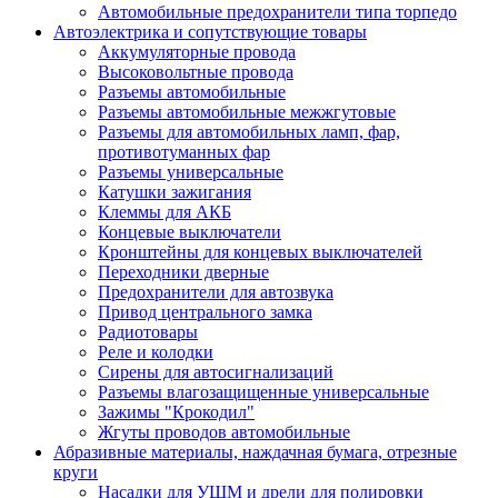
Автомобильные предохранители типа торпедо
Автоэлектрика и сопутствующие товары
Аккумуляторные провода
Высоковольтные провода
Разъемы автомобильные
Разъемы автомобильные межжгутовые
Разъемы для автомобильных ламп, фар,
противотуманных фар
Разъемы универсальные
Катушки зажигания
Клеммы для АКБ
Концевые выключатели
Кронштейны для концевых выключателей
Переходники дверные
Предохранители для автозвука
Привод центрального замка
Радиотовары
Реле и колодки
Сирены для автосигнализаций
Разъемы влагозащищенные универсальные
Зажимы "Крокодил"
Жгуты проводов автомобильные
Абразивные материалы, наждачная бумага, отрезные
круги
Насадки для УШМ и дрели для полировки