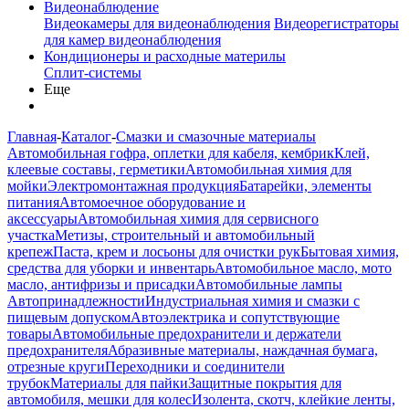
Видеонаблюдение
Видеокамеры для видеонаблюдения
Видеорегистраторы
для камер видеонаблюдения
Кондиционеры и расходные материлы
Сплит-системы
Еще
Главная
-
Каталог
-
Смазки и смазочные материалы
Автомобильная гофра, оплетки для кабеля, кембрик
Клей,
клеевые составы, герметики
Автомобильная химия для
мойки
Электромонтажная продукция
Батарейки, элементы
питания
Автомоечное оборудование и
аксессуары
Автомобильная химия для сервисного
участка
Метизы, строительный и автомобильный
крепеж
Паста, крем и лосьоны для очистки рук
Бытовая химия,
средства для уборки и инвентарь
Автомобильное масло, мото
масло, антифризы и присадки
Автомобильные лампы
Автопринадлежности
Индустриальная химия и смазки с
пищевым допуском
Автоэлектрика и сопутствующие
товары
Автомобильные предохранители и держатели
предохранителя
Абразивные материалы, наждачная бумага,
отрезные круги
Переходники и соединители
трубок
Материалы для пайки
Защитные покрытия для
автомобиля, мешки для колес
Изолента, скотч, клейкие ленты,