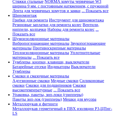
Стяжки стальные
NORMA хомуты червячные W3
ширина 9 мм. с постоянным натяжением, с пружиной
Лента для червячных хомутов и замки
... Показать все
Шиномонтаж
Грибки для ремонта
Инструмент для шиномонтажа
Резиновые заплатки для ремонта колес
Вентили,
ниппели, колпачки
Наборы для ремонта колес
...
Показать все
Шумоизоляционные материалы
Вибропоглощающие материалы
Звукопоглощающие
материалы
Противоскрипные материалы
Теплоизоляционные материалы
Уплотнительные
материалы
... Показать все
Тумблеры, кнопки, клавиши, выключатели
Батарейные отсеки
Индикаторы
Выключатели
Тумблеры
Смазки и смазочные материалы
Адгезионные смазки
Медные смазки
Силиконовые
смазки
Смазки для подшипников
Смазки
высокотемпературные
... Показать все
Упаковка, пакеты, зип-локи (грипперы)
Пакеты зип-лок (грипперы)
Мешки для мусора
Металлорукав и фитинги
Металлорукав герметичный в ПВХ изоляции Р3-ЦПнг-
LS