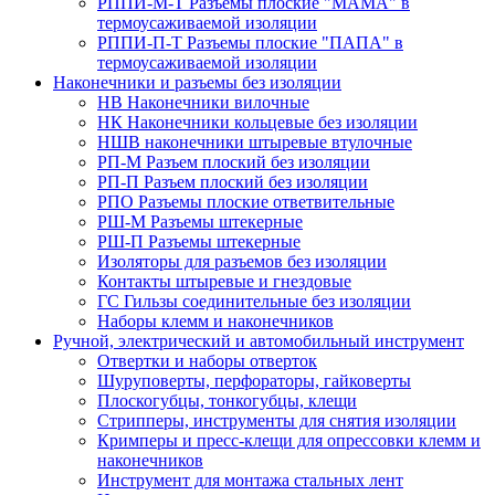
РППИ-М-Т Разъемы плоские "МАМА" в
термоусаживаемой изоляции
РППИ-П-Т Разъемы плоские "ПАПА" в
термоусаживаемой изоляции
Наконечники и разъемы без изоляции
НВ Наконечники вилочные
НК Наконечники кольцевые без изоляции
НШВ наконечники штыревые втулочные
РП-М Разъем плоский без изоляции
РП-П Разъем плоский без изоляции
РПО Разъемы плоские ответвительные
РШ-М Разъемы штекерные
РШ-П Разъемы штекерные
Изоляторы для разъемов без изоляции
Контакты штыревые и гнездовые
ГС Гильзы соединительные без изоляции
Наборы клемм и наконечников
Ручной, электрический и автомобильный инструмент
Отвертки и наборы отверток
Шуруповерты, перфораторы, гайковерты
Плоскогубцы, тонкогубцы, клещи
Стрипперы, инструменты для снятия изоляции
Кримперы и пресс-клещи для опрессовки клемм и
наконечников
Инструмент для монтажа стальных лент