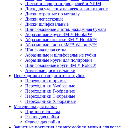
Щетки и корщетки для дрелей и УШМ
Диск для удаления наклеек и липких лент
Диски отрезные по металлу
Диски лепестковые
Диски шлифовальные
Шлифовальные листы, наждачная бумага
Абразивные круги 3M™ Hookit™
Абразивные полоски 3M™ Hookit™
Абразивные листы 3M™ Wetordry™
Шлифовальная сетка
Абразивные и шлифовальные губки
Абразивные круги для полировки
Шлифовальные круги 3M™ Roloc®
Алмазные диски и чашки
Переходники и соединители трубок
Переходники прямые
Переходники Y-образные
Переходники Г-образные
Переходники Т-образные
Переходники Х-образные
Материалы для пайки
Припои и сплавы
Разное для пайки
Флюсы для пайки
Защитные покрытия для автомобиля, мешки для колес