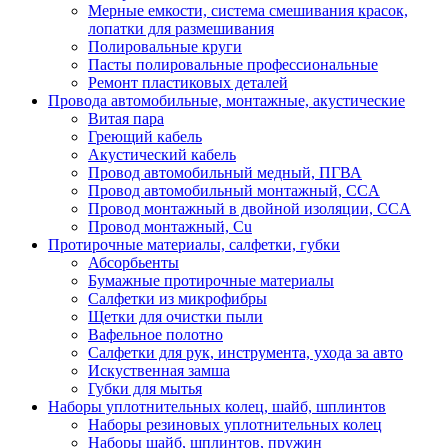
Мерные емкости, система смешивания красок,
лопатки для размешивания
Полировальные круги
Пасты полировальные профессиональные
Ремонт пластиковых деталей
Провода автомобильные, монтажные, акустические
Витая пара
Греющий кабель
Акустический кабель
Провод автомобильный медный, ПГВА
Провод автомобильный монтажный, CCA
Провод монтажный в двойной изоляции, CCA
Провод монтажный, Cu
Протирочные материалы, салфетки, губки
Абсорбьенты
Бумажные протирочные материалы
Салфетки из микрофибры
Щетки для очистки пыли
Вафельное полотно
Салфетки для рук, инструмента, ухода за авто
Искуственная замша
Губки для мытья
Наборы уплотнительных колец, шайб, шплинтов
Наборы резиновых уплотнительных колец
Наборы шайб, шплинтов, пружин