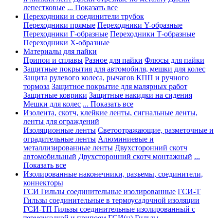
лепестковые
... Показать все
Переходники и соединители трубок
Переходники прямые
Переходники Y-образные
Переходники Г-образные
Переходники Т-образные
Переходники Х-образные
Материалы для пайки
Припои и сплавы
Разное для пайки
Флюсы для пайки
Защитные покрытия для автомобиля, мешки для колес
Защита рулевого колеса, рычагов КПП и ручного
тормоза
Защитное покрытие для малярных работ
Защитные коврики
Защитные накидки на сидения
Мешки для колес
... Показать все
Изолента, скотч, клейкие ленты, сигнальные ленты,
ленты для ограждений
Изоляционные ленты
Светоотражающие, разметочные и
оградительные ленты
Алюминиевые и
металлизированные ленты
Двухсторонний скотч
автомобильный
Двухсторонний скотч монтажный
...
Показать все
Изолированные наконечники, разъемы, соединители,
коннекторы
ГСИ Гильзы соединительные изолированные
ГСИ-Т
Гильзы соединительные в термоусадочной изоляции
ГСИ-ТП Гильзы соединительные изолированный с
термоусадкой и припоем
ГСИ(н) Гильзы