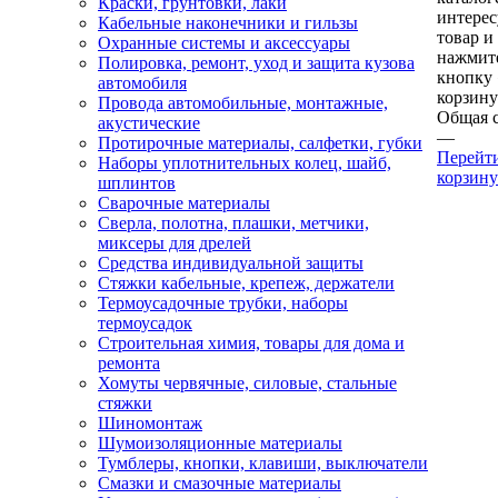
Краски, грунтовки, лаки
интере
Кабельные наконечники и гильзы
товар и
Охранные системы и аксессуары
нажмит
Полировка, ремонт, уход и защита кузова
кнопку
автомобиля
корзину
Провода автомобильные, монтажные,
Общая 
акустические
—
Протирочные материалы, салфетки, губки
Перейт
Наборы уплотнительных колец, шайб,
корзину
шплинтов
Сварочные материалы
Сверла, полотна, плашки, метчики,
миксеры для дрелей
Средства индивидуальной защиты
Стяжки кабельные, крепеж, держатели
Термоусадочные трубки, наборы
термоусадок
Строительная химия, товары для дома и
ремонта
Хомуты червячные, силовые, стальные
стяжки
Шиномонтаж
Шумоизоляционные материалы
Тумблеры, кнопки, клавиши, выключатели
Смазки и смазочные материалы