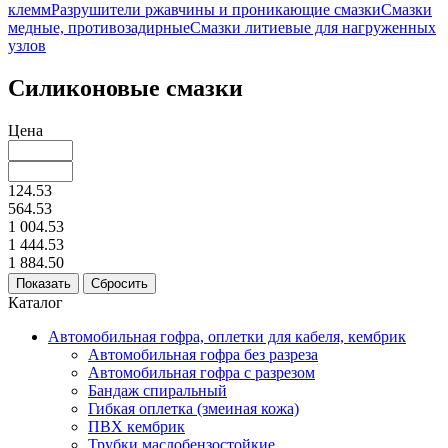
клемм
Разрушители ржавчины и проникающие смазки
Смазки
медные, противозадирные
Смазки литиевые для нагруженных
узлов
Силиконовые смазки
Цена
124.53
564.53
1 004.53
1 444.53
1 884.50
Каталог
Автомобильная гофра, оплетки для кабеля, кембрик
Автомобильная гофра без разреза
Автомобильная гофра с разрезом
Бандаж спиральный
Гибкая оплетка (змеиная кожа)
ПВХ кембрик
Трубки маслобензостойкие