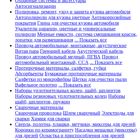
Охранные системы и аксессуары
Автосигнализации
Полировка, ремонт, уход и защита кузова автомобиля
Автополироли для кузова цветные
Антикоррозийные
покрытия
Глина для очистки кузова автомобиля
Удалители царапин, цветные и универсальные
полироли
Мерные емкости, система смешивания красок,
лопатки для размешивания
... Показать все
Провода автомобильные, монтажные, акустические
Витая пара
Греющий кабель
Акустический кабель
Провод автомобильный медный, ПГВА
Провод
автомобильный монтажный, CCA
... Показать все
Протирочные материалы, салфетки, губки
Абсорбьенты
Бумажные протирочные материалы
Салфетки из микрофибры
Щетки для очистки пыли
Вафельное полотно
... Показать все
Наборы уплотнительных колец, шайб, шплинтов
Наборы резиновых уплотнительных колец
Наборы
шайб, шплинтов, пружин
Сварочные материалы
Сварочная проволока
Шлем сварочный
Электроды для
сварки
Химия для сварки
Сверла, полотна, плашки, метчики, миксеры для дрелей
Коронки по керамограниту
Насадки мешалки (миксеры)
для дрелей
Оснастка и приспособления для дрелей