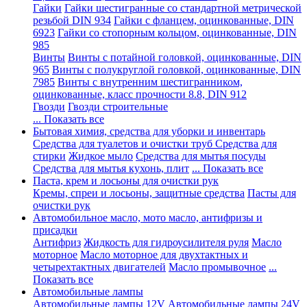
Гайки
Гайки шестигранные со стандартной метрической
резьбой DIN 934
Гайки с фланцем, оцинкованные, DIN
6923
Гайки со стопорным кольцом, оцинкованные, DIN
985
Винты
Винты с потайной головкой, оцинкованные, DIN
965
Винты с полукруглой головкой, оцинкованные, DIN
7985
Винты с внутренним шестигранником,
оцинкованные, класс прочности 8.8, DIN 912
Гвозди
Гвозди строительные
... Показать все
Бытовая химия, средства для уборки и инвентарь
Средства для туалетов и очистки труб
Средства для
стирки
Жидкое мыло
Средства для мытья посуды
Средства для мытья кухонь, плит
... Показать все
Паста, крем и лосьоны для очистки рук
Кремы, спреи и лосьоны, защитные средства
Пасты для
очистки рук
Автомобильное масло, мото масло, антифризы и
присадки
Антифриз
Жидкость для гидроусилителя руля
Масло
моторное
Масло моторное для двухтактных и
четырехтактных двигателей
Масло промывочное
...
Показать все
Автомобильные лампы
Автомобильные лампы 12V
Автомобильные лампы 24V