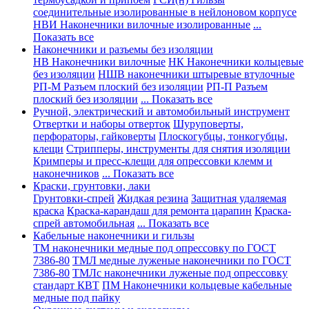
соединительные изолированные в нейлоновом корпусе
НВИ Наконечники вилочные изолированные
...
Показать все
Наконечники и разъемы без изоляции
НВ Наконечники вилочные
НК Наконечники кольцевые
без изоляции
НШВ наконечники штыревые втулочные
РП-М Разъем плоский без изоляции
РП-П Разъем
плоский без изоляции
... Показать все
Ручной, электрический и автомобильный инструмент
Отвертки и наборы отверток
Шуруповерты,
перфораторы, гайковерты
Плоскогубцы, тонкогубцы,
клещи
Стрипперы, инструменты для снятия изоляции
Кримперы и пресс-клещи для опрессовки клемм и
наконечников
... Показать все
Краски, грунтовки, лаки
Грунтовки-спрей
Жидкая резина
Защитная удаляемая
краска
Краска-карандаш для ремонта царапин
Краска-
спрей автомобильная
... Показать все
Кабельные наконечники и гильзы
ТМ наконечники медные под опрессовку по ГОСТ
7386-80
ТМЛ медные луженые наконечники по ГОСТ
7386-80
ТМЛс наконечники луженые под опрессовку
стандарт КВТ
ПМ Наконечники кольцевые кабельные
медные под пайку