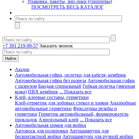
Упаковка, пакеты, зип-локи (грипперы)
ПОСМОТРЕТЬ ВЕСЬ КАТАЛОГ
+7 391 219-99-57
Заказать звонок
Акции
Автомобильная гофра, оплетки для кабеля, кембрик
Автомобильная гофра без разреза
Автомобильная гофра
с разрезом
Бандаж спиральный
Гибкая оплетка (змеиная
кожа)
ПВХ кембрик
... Показать все
Клей, клеевые составы, герметики
Клей-герметик для лобовых стекол и химия
Анаэробные
автомобильные герметики
Фиксаторы резьбы и
герметики
Герметик автомобильный, формирователь
прокладок
Аэрозольный клей
... Показать все
Автомобильная химия для мойки
Автовоск для полировки
Автошампуни для
бесконтактной мойки
Автошампуни для ручной мойки