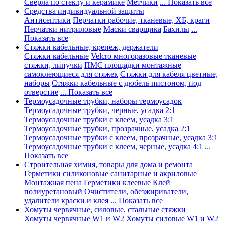
Сверла по стеклу и керамике
Метчики
... Показать все
Средства индивидуальной защиты
Антисептики
Перчатки рабочие, тканевые, ХБ, краги
Перчатки нитриловые
Маски сварщика
Бахилы
...
Показать все
Стяжки кабельные, крепеж, держатели
Стяжки кабельные
Velcro многоразовые тканевые
стяжки, липучки
ПМС площадки монтажные
самоклеющиеся для стяжек
Стяжки для кабеля цветные,
наборы
Стяжки кабельные с дюбель пистоном, под
отверстие
... Показать все
Термоусадочные трубки, наборы термоусадок
Термоусадочные трубки, черные, усадка 2:1
Термоусадочные трубки с клеем, усадка 3:1
Термоусадочные трубки, прозрачные, усадка 2:1
Термоусадочные трубки с клеем, прозрачные, усадка 3:1
Термоусадочные трубки с клеем, черные, усадка 4:1
...
Показать все
Строительная химия, товары для дома и ремонта
Герметики силиконовые санитарные и акриловые
Монтажная пена
Герметики клеевые
Клей
полиуретановый
Очистители, обезжириватели,
удалители краски и клея
... Показать все
Хомуты червячные, силовые, стальные стяжки
Хомуты червячные W1 и W2
Хомуты силовые W1 и W2