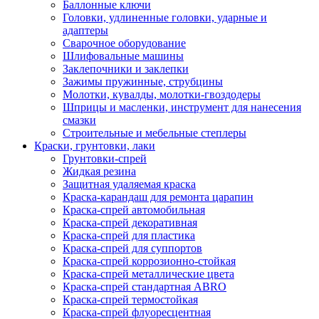
Баллонные ключи
Головки, удлиненные головки, ударные и
адаптеры
Сварочное оборудование
Шлифовальные машины
Заклепочники и заклепки
Зажимы пружинные, струбцины
Молотки, кувалды, молотки-гвоздодеры
Шприцы и масленки, инструмент для нанесения
смазки
Строительные и мебельные степлеры
Краски, грунтовки, лаки
Грунтовки-спрей
Жидкая резина
Защитная удаляемая краска
Краска-карандаш для ремонта царапин
Краска-спрей автомобильная
Краска-спрей декоративная
Краска-спрей для пластика
Краска-спрей для суппортов
Краска-спрей коррозионно-стойкая
Краска-спрей металлические цвета
Краска-спрей стандартная ABRO
Краска-спрей термостойкая
Краска-спрей флуоресцентная