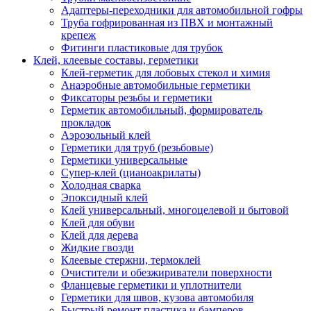
Адаптеры-переходники для автомобильной гофры
Труба гофрированная из ПВХ и монтажный
крепеж
Фитинги пластиковые для трубок
Клей, клеевые составы, герметики
Клей-герметик для лобовых стекол и химия
Анаэробные автомобильные герметики
Фиксаторы резьбы и герметики
Герметик автомобильный, формирователь
прокладок
Аэрозольный клей
Герметики для труб (резьбовые)
Герметики универсальные
Супер-клей (цианоакрилаты)
Холодная сварка
Эпоксидный клей
Клей универсальный, многоцелевой и бытовой
Клей для обуви
Клей для дерева
Жидкие гвозди
Клеевые стержни, термоклей
Очистители и обезжириватели поверхности
Фланцевые герметики и уплотнители
Герметики для швов, кузова автомобиля
Быстрый ремонт пластика и бамперов