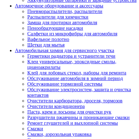
Аккумуляторные батарейки и зарядные устройства
Автомоечное оборудование и аксессуары
Пневмораспылители, распылители
Распылители для химчистки
Замша для протирки автомобиля
Пенообразующие насадки
Салфетки из микрофибры для автомобиля
Вафельное полотно
Щетки для мытья
Автомобильная химия для сервисного участка
Герметики радиатора и устранители течи
Клеи универсальные, эпоксидные смолы,
цианоакрилаты
Клей для лобовых стекол, наборы для ремонта
Обслуживание автомобиля в зимний период
Обслуживание тормозной системы
Обслуживание электросистем, защита и очистка
контактов
Очистители карбюратора, дроселя, тормозов
Очистители кондиционера
Паста, крем и лосьоны для очистки рук
Разрушители ржавчины и проникающие смазки
Ремонт глушителей и выхлопной системы
Смазки
Смазки, аэрозольная упаковка