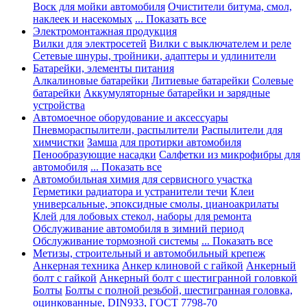
Воск для мойки автомобиля
Очистители битума, смол,
наклеек и насекомых
... Показать все
Электромонтажная продукция
Вилки для электросетей
Вилки с выключателем и реле
Сетевые шнуры, тройники, адаптеры и удлинители
Батарейки, элементы питания
Алкалиновые батарейки
Литиевые батарейки
Солевые
батарейки
Аккумуляторные батарейки и зарядные
устройства
Автомоечное оборудование и аксессуары
Пневмораспылители, распылители
Распылители для
химчистки
Замша для протирки автомобиля
Пенообразующие насадки
Салфетки из микрофибры для
автомобиля
... Показать все
Автомобильная химия для сервисного участка
Герметики радиатора и устранители течи
Клеи
универсальные, эпоксидные смолы, цианоакрилаты
Клей для лобовых стекол, наборы для ремонта
Обслуживание автомобиля в зимний период
Обслуживание тормозной системы
... Показать все
Метизы, строительный и автомобильный крепеж
Анкерная техника
Анкер клиновой с гайкой
Анкерный
болт с гайкой
Анкерный болт с шестигранной головкой
Болты
Болты с полной резьбой, шестигранная головка,
оцинкованные, DIN933, ГОСТ 7798-70