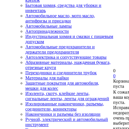
крепеж
Бытовая химия, средства для уборки и
инвентарь
Автомобильное масло, мото масло,
антифризы и присадки
Автомобильные лампы
Автопринадлежности
Индустриальная химия и смазки с пищевым
допуском
Автомобильные предохранители и
держатели предохранителя
Автоэлектрика и сопутствующие товары
Абразивные материалы, наждачная бумага,
отрезные круги
0
Переходники и соединители трубок
0
Материалы для пайки
Корзин
Защитные покрытия для автомобиля,
пуста
мешки для колес
К сожа
Изолента, скотч, клейкие ленты,
ваша ко
сигнальные ленты, ленты для ограждений
пуста.
Изолированные наконечники, разъемы,
Исправи
соединители, коннекторы
недора
Наконечники и разъемы без изоляции
очень п
Ручной, электрический и автомобильный
выберит
инструмент
каталог