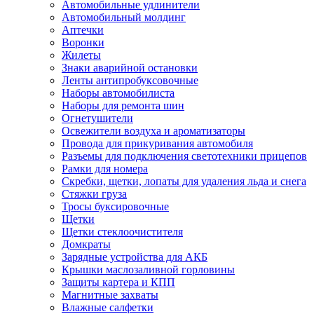
Автомобильные удлинители
Автомобильный молдинг
Аптечки
Воронки
Жилеты
Знаки аварийной остановки
Ленты антипробуксовочные
Наборы автомобилиста
Наборы для ремонта шин
Огнетушители
Освежители воздуха и ароматизаторы
Провода для прикуривания автомобиля
Разъемы для подключения светотехники прицепов
Рамки для номера
Скребки, щетки, лопаты для удаления льда и снега
Стяжки груза
Тросы буксировочные
Щетки
Щетки стеклоочистителя
Домкраты
Зарядные устройства для АКБ
Крышки маслозаливной горловины
Защиты картера и КПП
Магнитные захваты
Влажные салфетки