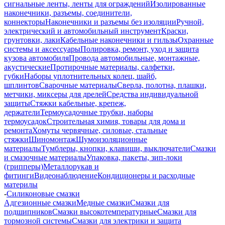
сигнальные ленты, ленты для ограждений
Изолированные
наконечники, разъемы, соединители,
коннекторы
Наконечники и разъемы без изоляции
Ручной,
электрический и автомобильный инструмент
Краски,
грунтовки, лаки
Кабельные наконечники и гильзы
Охранные
системы и аксессуары
Полировка, ремонт, уход и защита
кузова автомобиля
Провода автомобильные, монтажные,
акустические
Протирочные материалы, салфетки,
губки
Наборы уплотнительных колец, шайб,
шплинтов
Сварочные материалы
Сверла, полотна, плашки,
метчики, миксеры для дрелей
Средства индивидуальной
защиты
Стяжки кабельные, крепеж,
держатели
Термоусадочные трубки, наборы
термоусадок
Строительная химия, товары для дома и
ремонта
Хомуты червячные, силовые, стальные
стяжки
Шиномонтаж
Шумоизоляционные
материалы
Тумблеры, кнопки, клавиши, выключатели
Смазки
и смазочные материалы
Упаковка, пакеты, зип-локи
(грипперы)
Металлорукав и
фитинги
Видеонаблюдение
Кондиционеры и расходные
материлы
-
Силиконовые смазки
Адгезионные смазки
Медные смазки
Смазки для
подшипников
Смазки высокотемпературные
Смазки для
тормозной системы
Смазки для электрики и защита