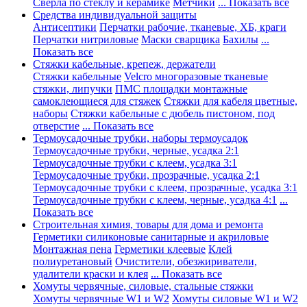
Сверла по стеклу и керамике
Метчики
... Показать все
Средства индивидуальной защиты
Антисептики
Перчатки рабочие, тканевые, ХБ, краги
Перчатки нитриловые
Маски сварщика
Бахилы
...
Показать все
Стяжки кабельные, крепеж, держатели
Стяжки кабельные
Velcro многоразовые тканевые
стяжки, липучки
ПМС площадки монтажные
самоклеющиеся для стяжек
Стяжки для кабеля цветные,
наборы
Стяжки кабельные с дюбель пистоном, под
отверстие
... Показать все
Термоусадочные трубки, наборы термоусадок
Термоусадочные трубки, черные, усадка 2:1
Термоусадочные трубки с клеем, усадка 3:1
Термоусадочные трубки, прозрачные, усадка 2:1
Термоусадочные трубки с клеем, прозрачные, усадка 3:1
Термоусадочные трубки с клеем, черные, усадка 4:1
...
Показать все
Строительная химия, товары для дома и ремонта
Герметики силиконовые санитарные и акриловые
Монтажная пена
Герметики клеевые
Клей
полиуретановый
Очистители, обезжириватели,
удалители краски и клея
... Показать все
Хомуты червячные, силовые, стальные стяжки
Хомуты червячные W1 и W2
Хомуты силовые W1 и W2