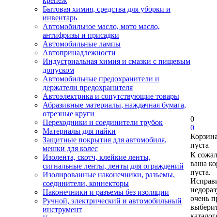
крепеж
Бытовая химия, средства для уборки и
инвентарь
Автомобильное масло, мото масло,
антифризы и присадки
Автомобильные лампы
Автопринадлежности
Индустриальная химия и смазки с пищевым
допуском
Автомобильные предохранители и
держатели предохранителя
Автоэлектрика и сопутствующие товары
Абразивные материалы, наждачная бумага,
отрезные круги
0
Переходники и соединители трубок
0
Материалы для пайки
Корзин
Защитные покрытия для автомобиля,
пуста
мешки для колес
К сожа
Изолента, скотч, клейкие ленты,
ваша ко
сигнальные ленты, ленты для ограждений
пуста.
Изолированные наконечники, разъемы,
Исправи
соединители, коннекторы
недора
Наконечники и разъемы без изоляции
очень п
Ручной, электрический и автомобильный
выберит
инструмент
каталог