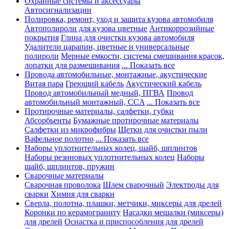
Охранные системы и аксессуары
Автосигнализации
Полировка, ремонт, уход и защита кузова автомобиля
Автополироли для кузова цветные
Антикоррозийные
покрытия
Глина для очистки кузова автомобиля
Удалители царапин, цветные и универсальные
полироли
Мерные емкости, система смешивания красок,
лопатки для размешивания
... Показать все
Провода автомобильные, монтажные, акустические
Витая пара
Греющий кабель
Акустический кабель
Провод автомобильный медный, ПГВА
Провод
автомобильный монтажный, CCA
... Показать все
Протирочные материалы, салфетки, губки
Абсорбьенты
Бумажные протирочные материалы
Салфетки из микрофибры
Щетки для очистки пыли
Вафельное полотно
... Показать все
Наборы уплотнительных колец, шайб, шплинтов
Наборы резиновых уплотнительных колец
Наборы
шайб, шплинтов, пружин
Сварочные материалы
Сварочная проволока
Шлем сварочный
Электроды для
сварки
Химия для сварки
Сверла, полотна, плашки, метчики, миксеры для дрелей
Коронки по керамограниту
Насадки мешалки (миксеры)
для дрелей
Оснастка и приспособления для дрелей