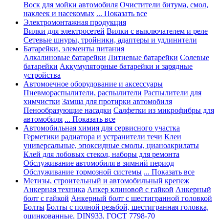
Воск для мойки автомобиля
Очистители битума, смол,
наклеек и насекомых
... Показать все
Электромонтажная продукция
Вилки для электросетей
Вилки с выключателем и реле
Сетевые шнуры, тройники, адаптеры и удлинители
Батарейки, элементы питания
Алкалиновые батарейки
Литиевые батарейки
Солевые
батарейки
Аккумуляторные батарейки и зарядные
устройства
Автомоечное оборудование и аксессуары
Пневмораспылители, распылители
Распылители для
химчистки
Замша для протирки автомобиля
Пенообразующие насадки
Салфетки из микрофибры для
автомобиля
... Показать все
Автомобильная химия для сервисного участка
Герметики радиатора и устранители течи
Клеи
универсальные, эпоксидные смолы, цианоакрилаты
Клей для лобовых стекол, наборы для ремонта
Обслуживание автомобиля в зимний период
Обслуживание тормозной системы
... Показать все
Метизы, строительный и автомобильный крепеж
Анкерная техника
Анкер клиновой с гайкой
Анкерный
болт с гайкой
Анкерный болт с шестигранной головкой
Болты
Болты с полной резьбой, шестигранная головка,
оцинкованные, DIN933, ГОСТ 7798-70