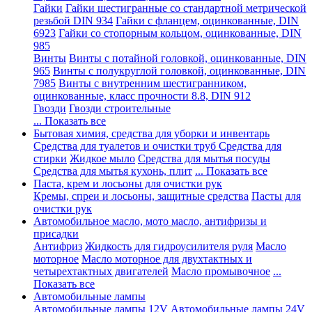
Гайки
Гайки шестигранные со стандартной метрической
резьбой DIN 934
Гайки с фланцем, оцинкованные, DIN
6923
Гайки со стопорным кольцом, оцинкованные, DIN
985
Винты
Винты с потайной головкой, оцинкованные, DIN
965
Винты с полукруглой головкой, оцинкованные, DIN
7985
Винты с внутренним шестигранником,
оцинкованные, класс прочности 8.8, DIN 912
Гвозди
Гвозди строительные
... Показать все
Бытовая химия, средства для уборки и инвентарь
Средства для туалетов и очистки труб
Средства для
стирки
Жидкое мыло
Средства для мытья посуды
Средства для мытья кухонь, плит
... Показать все
Паста, крем и лосьоны для очистки рук
Кремы, спреи и лосьоны, защитные средства
Пасты для
очистки рук
Автомобильное масло, мото масло, антифризы и
присадки
Антифриз
Жидкость для гидроусилителя руля
Масло
моторное
Масло моторное для двухтактных и
четырехтактных двигателей
Масло промывочное
...
Показать все
Автомобильные лампы
Автомобильные лампы 12V
Автомобильные лампы 24V