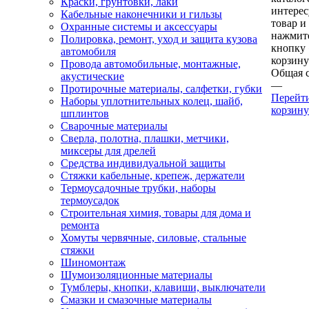
Краски, грунтовки, лаки
интере
Кабельные наконечники и гильзы
товар и
Охранные системы и аксессуары
нажмит
Полировка, ремонт, уход и защита кузова
кнопку
автомобиля
корзину
Провода автомобильные, монтажные,
Общая 
акустические
—
Протирочные материалы, салфетки, губки
Перейт
Наборы уплотнительных колец, шайб,
корзину
шплинтов
Сварочные материалы
Сверла, полотна, плашки, метчики,
миксеры для дрелей
Средства индивидуальной защиты
Стяжки кабельные, крепеж, держатели
Термоусадочные трубки, наборы
термоусадок
Строительная химия, товары для дома и
ремонта
Хомуты червячные, силовые, стальные
стяжки
Шиномонтаж
Шумоизоляционные материалы
Тумблеры, кнопки, клавиши, выключатели
Смазки и смазочные материалы