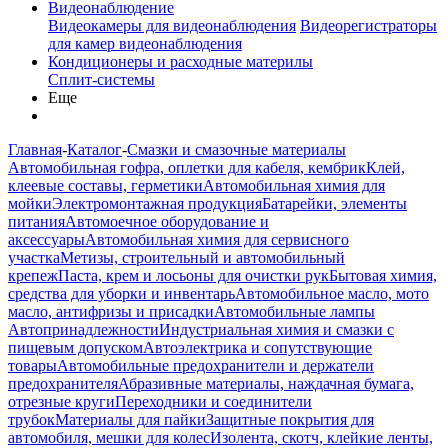
Видеонаблюдение
Видеокамеры для видеонаблюдения
Видеорегистраторы
для камер видеонаблюдения
Кондиционеры и расходные материлы
Сплит-системы
Еще
Главная
-
Каталог
-
Смазки и смазочные материалы
Автомобильная гофра, оплетки для кабеля, кембрик
Клей,
клеевые составы, герметики
Автомобильная химия для
мойки
Электромонтажная продукция
Батарейки, элементы
питания
Автомоечное оборудование и
аксессуары
Автомобильная химия для сервисного
участка
Метизы, строительный и автомобильный
крепеж
Паста, крем и лосьоны для очистки рук
Бытовая химия,
средства для уборки и инвентарь
Автомобильное масло, мото
масло, антифризы и присадки
Автомобильные лампы
Автопринадлежности
Индустриальная химия и смазки с
пищевым допуском
Автоэлектрика и сопутствующие
товары
Автомобильные предохранители и держатели
предохранителя
Абразивные материалы, наждачная бумага,
отрезные круги
Переходники и соединители
трубок
Материалы для пайки
Защитные покрытия для
автомобиля, мешки для колес
Изолента, скотч, клейкие ленты,