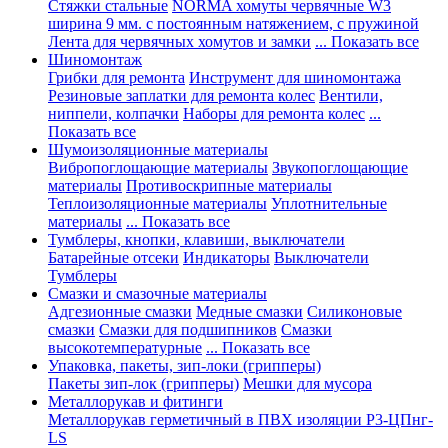
Стяжки стальные
NORMA хомуты червячные W3
ширина 9 мм. с постоянным натяжением, с пружиной
Лента для червячных хомутов и замки
... Показать все
Шиномонтаж
Грибки для ремонта
Инструмент для шиномонтажа
Резиновые заплатки для ремонта колес
Вентили,
ниппели, колпачки
Наборы для ремонта колес
...
Показать все
Шумоизоляционные материалы
Вибропоглощающие материалы
Звукопоглощающие
материалы
Противоскрипные материалы
Теплоизоляционные материалы
Уплотнительные
материалы
... Показать все
Тумблеры, кнопки, клавиши, выключатели
Батарейные отсеки
Индикаторы
Выключатели
Тумблеры
Смазки и смазочные материалы
Адгезионные смазки
Медные смазки
Силиконовые
смазки
Смазки для подшипников
Смазки
высокотемпературные
... Показать все
Упаковка, пакеты, зип-локи (грипперы)
Пакеты зип-лок (грипперы)
Мешки для мусора
Металлорукав и фитинги
Металлорукав герметичный в ПВХ изоляции Р3-ЦПнг-
LS