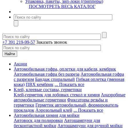
Упаковка, пакеты, зип-локи (грипперы)
ПОСМОТРЕТЬ ВЕСЬ КАТАЛОГ
+7 391 219-99-57
Заказать звонок
Акции
Автомобильная гофра, оплетки для кабеля, кембрик
Автомобильная гофра без разреза
Автомобильная гофра
с разрезом
Бандаж спиральный
Гибкая оплетка (змеиная
кожа)
ПВХ кембрик
... Показать все
Клей, клеевые составы, герметики
Клей-герметик для лобовых стекол и химия
Анаэробные
автомобильные герметики
Фиксаторы резьбы и
герметики
Герметик автомобильный, формирователь
прокладок
Аэрозольный клей
... Показать все
Автомобильная химия для мойки
Автовоск для полировки
Автошампуни для
бесконтактной мойки
Автошампуни для ручной мойки