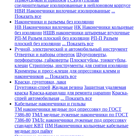
соединительные изолированные в нейлоновом корпусе
НВИ Наконечники вилочные изолированные
...
Показать все
Наконечники и разъемы без изоляции
НВ Наконечники вилочные
НК Наконечники кольцевые
без изоляции
НШВ наконечники штыревые втулочные
РП-М Разъем плоский без изоляции
РП-П Разъем
плоский без изоляции
... Показать все
Ручной, электрический и автомобильный инструмент
Отвертки и наборы отверток
Шуруповерты,
перфораторы, гайковерты
Плоскогубцы, тонкогубцы,
клещи
Стрипперы, инструменты для снятия изоляции
Кримперы и пресс-клещи для опрессовки клемм и
наконечников
... Показать все
Краски, грунтовки, лаки
Грунтовки-спрей
Жидкая резина
Защитная удаляемая
краска
Краска-карандаш для ремонта царапин
Краска-
спрей автомобильная
... Показать все
Кабельные наконечники и гильзы
ТМ наконечники медные под опрессовку по ГОСТ
7386-80
ТМЛ медные луженые наконечники по ГОСТ
7386-80
ТМЛс наконечники луженые под опрессовку
стандарт КВТ
ПМ Наконечники кольцевые кабельные
медные под пайку