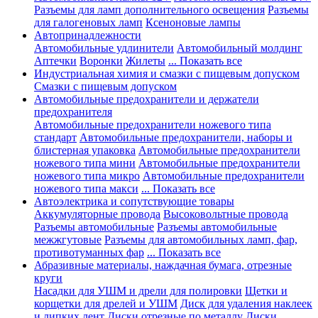
Разъемы для ламп дополнительного освещения
Разъемы
для галогеновых ламп
Ксеноновые лампы
Автопринадлежности
Автомобильные удлинители
Автомобильный молдинг
Аптечки
Воронки
Жилеты
... Показать все
Индустриальная химия и смазки с пищевым допуском
Смазки с пищевым допуском
Автомобильные предохранители и держатели
предохранителя
Автомобильные предохранители ножевого типа
стандарт
Автомобильные предохранители, наборы и
блистерная упаковка
Автомобильные предохранители
ножевого типа мини
Автомобильные предохранители
ножевого типа микро
Автомобильные предохранители
ножевого типа макси
... Показать все
Автоэлектрика и сопутствующие товары
Аккумуляторные провода
Высоковольтные провода
Разъемы автомобильные
Разъемы автомобильные
межжгутовые
Разъемы для автомобильных ламп, фар,
противотуманных фар
... Показать все
Абразивные материалы, наждачная бумага, отрезные
круги
Насадки для УШМ и дрели для полировки
Щетки и
корщетки для дрелей и УШМ
Диск для удаления наклеек
и липких лент
Диски отрезные по металлу
Диски