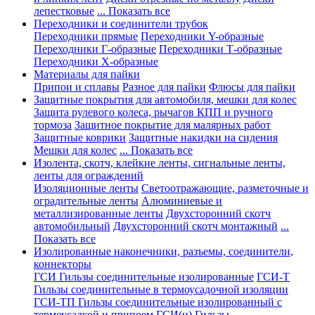
лепестковые
... Показать все
Переходники и соединители трубок
Переходники прямые
Переходники Y-образные
Переходники Г-образные
Переходники Т-образные
Переходники Х-образные
Материалы для пайки
Припои и сплавы
Разное для пайки
Флюсы для пайки
Защитные покрытия для автомобиля, мешки для колес
Защита рулевого колеса, рычагов КПП и ручного
тормоза
Защитное покрытие для малярных работ
Защитные коврики
Защитные накидки на сидения
Мешки для колес
... Показать все
Изолента, скотч, клейкие ленты, сигнальные ленты,
ленты для ограждений
Изоляционные ленты
Светоотражающие, разметочные и
оградительные ленты
Алюминиевые и
металлизированные ленты
Двухсторонний скотч
автомобильный
Двухсторонний скотч монтажный
...
Показать все
Изолированные наконечники, разъемы, соединители,
коннекторы
ГСИ Гильзы соединительные изолированные
ГСИ-Т
Гильзы соединительные в термоусадочной изоляции
ГСИ-ТП Гильзы соединительные изолированный с
термоусадкой и припоем
ГСИ(н) Гильзы