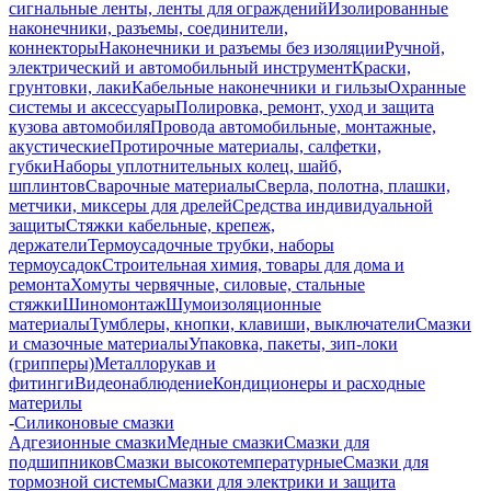
сигнальные ленты, ленты для ограждений
Изолированные
наконечники, разъемы, соединители,
коннекторы
Наконечники и разъемы без изоляции
Ручной,
электрический и автомобильный инструмент
Краски,
грунтовки, лаки
Кабельные наконечники и гильзы
Охранные
системы и аксессуары
Полировка, ремонт, уход и защита
кузова автомобиля
Провода автомобильные, монтажные,
акустические
Протирочные материалы, салфетки,
губки
Наборы уплотнительных колец, шайб,
шплинтов
Сварочные материалы
Сверла, полотна, плашки,
метчики, миксеры для дрелей
Средства индивидуальной
защиты
Стяжки кабельные, крепеж,
держатели
Термоусадочные трубки, наборы
термоусадок
Строительная химия, товары для дома и
ремонта
Хомуты червячные, силовые, стальные
стяжки
Шиномонтаж
Шумоизоляционные
материалы
Тумблеры, кнопки, клавиши, выключатели
Смазки
и смазочные материалы
Упаковка, пакеты, зип-локи
(грипперы)
Металлорукав и
фитинги
Видеонаблюдение
Кондиционеры и расходные
материлы
-
Силиконовые смазки
Адгезионные смазки
Медные смазки
Смазки для
подшипников
Смазки высокотемпературные
Смазки для
тормозной системы
Смазки для электрики и защита