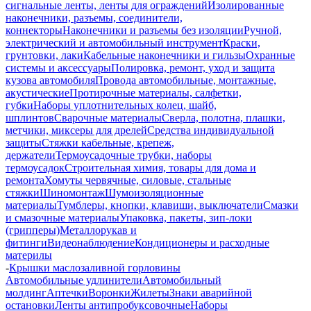
сигнальные ленты, ленты для ограждений
Изолированные
наконечники, разъемы, соединители,
коннекторы
Наконечники и разъемы без изоляции
Ручной,
электрический и автомобильный инструмент
Краски,
грунтовки, лаки
Кабельные наконечники и гильзы
Охранные
системы и аксессуары
Полировка, ремонт, уход и защита
кузова автомобиля
Провода автомобильные, монтажные,
акустические
Протирочные материалы, салфетки,
губки
Наборы уплотнительных колец, шайб,
шплинтов
Сварочные материалы
Сверла, полотна, плашки,
метчики, миксеры для дрелей
Средства индивидуальной
защиты
Стяжки кабельные, крепеж,
держатели
Термоусадочные трубки, наборы
термоусадок
Строительная химия, товары для дома и
ремонта
Хомуты червячные, силовые, стальные
стяжки
Шиномонтаж
Шумоизоляционные
материалы
Тумблеры, кнопки, клавиши, выключатели
Смазки
и смазочные материалы
Упаковка, пакеты, зип-локи
(грипперы)
Металлорукав и
фитинги
Видеонаблюдение
Кондиционеры и расходные
материлы
-
Крышки маслозаливной горловины
Автомобильные удлинители
Автомобильный
молдинг
Аптечки
Воронки
Жилеты
Знаки аварийной
остановки
Ленты антипробуксовочные
Наборы