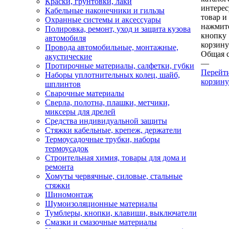
Краски, грунтовки, лаки
интере
Кабельные наконечники и гильзы
товар и
Охранные системы и аксессуары
нажмит
Полировка, ремонт, уход и защита кузова
кнопку
автомобиля
корзину
Провода автомобильные, монтажные,
Общая 
акустические
—
Протирочные материалы, салфетки, губки
Перейт
Наборы уплотнительных колец, шайб,
корзину
шплинтов
Сварочные материалы
Сверла, полотна, плашки, метчики,
миксеры для дрелей
Средства индивидуальной защиты
Стяжки кабельные, крепеж, держатели
Термоусадочные трубки, наборы
термоусадок
Строительная химия, товары для дома и
ремонта
Хомуты червячные, силовые, стальные
стяжки
Шиномонтаж
Шумоизоляционные материалы
Тумблеры, кнопки, клавиши, выключатели
Смазки и смазочные материалы