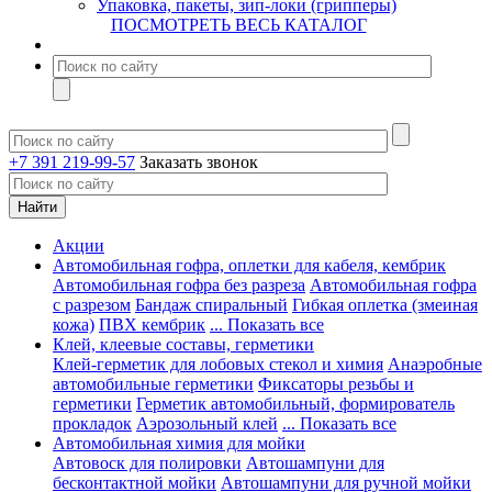
Упаковка, пакеты, зип-локи (грипперы)
ПОСМОТРЕТЬ ВЕСЬ КАТАЛОГ
+7 391 219-99-57
Заказать звонок
Акции
Автомобильная гофра, оплетки для кабеля, кембрик
Автомобильная гофра без разреза
Автомобильная гофра
с разрезом
Бандаж спиральный
Гибкая оплетка (змеиная
кожа)
ПВХ кембрик
... Показать все
Клей, клеевые составы, герметики
Клей-герметик для лобовых стекол и химия
Анаэробные
автомобильные герметики
Фиксаторы резьбы и
герметики
Герметик автомобильный, формирователь
прокладок
Аэрозольный клей
... Показать все
Автомобильная химия для мойки
Автовоск для полировки
Автошампуни для
бесконтактной мойки
Автошампуни для ручной мойки