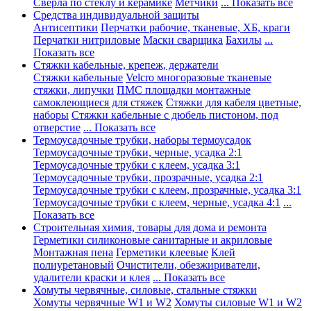
Сверла по стеклу и керамике
Метчики
... Показать все
Средства индивидуальной защиты
Антисептики
Перчатки рабочие, тканевые, ХБ, краги
Перчатки нитриловые
Маски сварщика
Бахилы
...
Показать все
Стяжки кабельные, крепеж, держатели
Стяжки кабельные
Velcro многоразовые тканевые
стяжки, липучки
ПМС площадки монтажные
самоклеющиеся для стяжек
Стяжки для кабеля цветные,
наборы
Стяжки кабельные с дюбель пистоном, под
отверстие
... Показать все
Термоусадочные трубки, наборы термоусадок
Термоусадочные трубки, черные, усадка 2:1
Термоусадочные трубки с клеем, усадка 3:1
Термоусадочные трубки, прозрачные, усадка 2:1
Термоусадочные трубки с клеем, прозрачные, усадка 3:1
Термоусадочные трубки с клеем, черные, усадка 4:1
...
Показать все
Строительная химия, товары для дома и ремонта
Герметики силиконовые санитарные и акриловые
Монтажная пена
Герметики клеевые
Клей
полиуретановый
Очистители, обезжириватели,
удалители краски и клея
... Показать все
Хомуты червячные, силовые, стальные стяжки
Хомуты червячные W1 и W2
Хомуты силовые W1 и W2