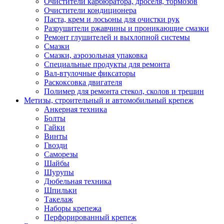
Очистители карбюратора, дроселя, тормозов
Очистители кондиционера
Паста, крем и лосьоны для очистки рук
Разрушители ржавчины и проникающие смазки
Ремонт глушителей и выхлопной системы
Смазки
Смазки, аэрозольная упаковка
Специальные продукты для ремонта
Вал-втулочные фиксаторы
Раскоксовка двигателя
Полимер для ремонта стекол, сколов и трещин
Метизы, строительный и автомобильный крепеж
Анкерная техника
Болты
Гайки
Винты
Гвозди
Саморезы
Шайбы
Шурупы
Дюбельная техника
Шпильки
Такелаж
Наборы крепежа
Перфорированный крепеж