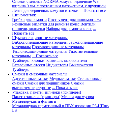
Стяжки стальные
NORMA хомуты червячные W3
ширина 9 мм. с постоянным натяжением, с пружиной
Лента для червячных хомутов и замки
... Показать все
Шиномонтаж
Грибки для ремонта
Инструмент для шиномонтажа
Резиновые заплатки для ремонта колес
Вентили,
ниппели, колпачки
Наборы для ремонта колес
...
Показать все
Шумоизоляционные материалы
Вибропоглощающие материалы
Звукопоглощающие
материалы
Противоскрипные материалы
Теплоизоляционные материалы
Уплотнительные
материалы
... Показать все
Тумблеры, кнопки, клавиши, выключатели
Батарейные отсеки
Индикаторы
Выключатели
Тумблеры
Смазки и смазочные материалы
Адгезионные смазки
Медные смазки
Силиконовые
смазки
Смазки для подшипников
Смазки
высокотемпературные
... Показать все
Упаковка, пакеты, зип-локи (грипперы)
Пакеты зип-лок (грипперы)
Мешки для мусора
Металлорукав и фитинги
Металлорукав герметичный в ПВХ изоляции Р3-ЦПнг-
LS