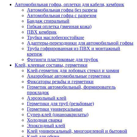
Автомобильная гофра, оплетки для кабеля, кембрик
Автомобильная гофра без разреза
Автомобильная гофра с разрезом
Бандаж спиральный
Гибкая оплетка (змеиная кожа)
ПВХ кембрик
Трубки маслобензостойкие
Адаптеры-переходники для автомобильной гофры
Труба гофрированная из ПВХ и монтажный
крепеж
Фитинги пластиковые для трубок
Клей, клеевые составы, герметики
Клей-герметик для лобовых стекол и химия
Анаэробные автомобильные герметики
Фиксаторы резьбы и герметики
Герметик автомобильный, формирователь
прокладок
Аэрозольный клей
Герметики для труб (резьбовые)
Герметики универсальные
Супер-клей (цианоакрилаты)
Холодная сварка
Эпоксидный клей
Клей универсальный, многоцелевой и бытовой
Клей для обуви