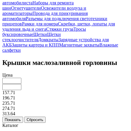
автомобилиста
Наборы для ремонта
шин
Огнетушители
Освежители воздуха и
ароматизаторы
Провода для прикуривания
автомобиля
Разъемы для подключения светотехники
прицепов
Рамки для номера
Скребки, щетки, лопаты для
удаления льда и снега
Стяжки груза
Тросы
буксировочные
Щетки
Щетки
стеклоочистителя
Домкраты
Зарядные устройства для
АКБ
Защиты картера и КПП
Магнитные захваты
Влажные
салфетки
Крышки маслозаливной горловины
Цена
157.71
196.71
235.71
274.71
313.64
Каталог