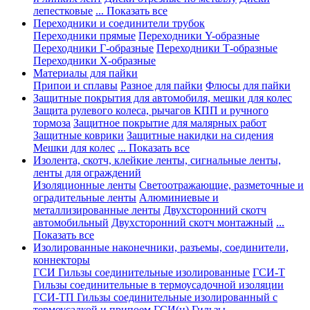
лепестковые
... Показать все
Переходники и соединители трубок
Переходники прямые
Переходники Y-образные
Переходники Г-образные
Переходники Т-образные
Переходники Х-образные
Материалы для пайки
Припои и сплавы
Разное для пайки
Флюсы для пайки
Защитные покрытия для автомобиля, мешки для колес
Защита рулевого колеса, рычагов КПП и ручного
тормоза
Защитное покрытие для малярных работ
Защитные коврики
Защитные накидки на сидения
Мешки для колес
... Показать все
Изолента, скотч, клейкие ленты, сигнальные ленты,
ленты для ограждений
Изоляционные ленты
Светоотражающие, разметочные и
оградительные ленты
Алюминиевые и
металлизированные ленты
Двухсторонний скотч
автомобильный
Двухсторонний скотч монтажный
...
Показать все
Изолированные наконечники, разъемы, соединители,
коннекторы
ГСИ Гильзы соединительные изолированные
ГСИ-Т
Гильзы соединительные в термоусадочной изоляции
ГСИ-ТП Гильзы соединительные изолированный с
термоусадкой и припоем
ГСИ(н) Гильзы