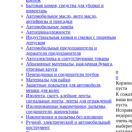
крепеж
Бытовая химия, средства для уборки и
инвентарь
Автомобильное масло, мото масло,
антифризы и присадки
Автомобильные лампы
Автопринадлежности
Индустриальная химия и смазки с пищевым
допуском
Автомобильные предохранители и
держатели предохранителя
Автоэлектрика и сопутствующие товары
Абразивные материалы, наждачная бумага,
отрезные круги
0
Переходники и соединители трубок
0
Материалы для пайки
Корзин
Защитные покрытия для автомобиля,
пуста
мешки для колес
К сожа
Изолента, скотч, клейкие ленты,
ваша ко
сигнальные ленты, ленты для ограждений
пуста.
Изолированные наконечники, разъемы,
Исправи
соединители, коннекторы
недора
Наконечники и разъемы без изоляции
очень п
Ручной, электрический и автомобильный
выберит
инструмент
каталог