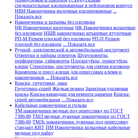
соединительные изолированные в нейлоновом корпусе
НВИ Наконечники вилочные изолированные
...
Показать все
Наконечники и разъемы без изоляции
НВ Наконечники вилочные
НК Наконечники кольцевые
без изоляции
НШВ наконечники штыревые втулочные
РП-М Разъем плоский без изоляции
РП-П Разъем
плоский без изоляции
... Показать все
Ручной, электрический и автомобильный инструмент
Отвертки и наборы отверток
Шуруповерты,
перфораторы, гайковерты
Плоскогубцы, тонкогубцы,
клещи
Стрипперы, инструменты для снятия изоляции
Кримперы и пресс-клещи для опрессовки клемм и
наконечников
... Показать все
Краски, грунтовки, лаки
Грунтовки-спрей
Жидкая резина
Защитная удаляемая
краска
Краска-карандаш для ремонта царапин
Краска-
спрей автомобильная
... Показать все
Кабельные наконечники и гильзы
ТМ наконечники медные под опрессовку по ГОСТ
7386-80
ТМЛ медные луженые наконечники по ГОСТ
7386-80
ТМЛс наконечники луженые под опрессовку
стандарт КВТ
ПМ Наконечники кольцевые кабельные
медные под пайку