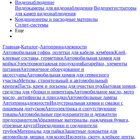
Видеонаблюдение
Видеокамеры для видеонаблюдения
Видеорегистраторы
для камер видеонаблюдения
Кондиционеры и расходные материлы
Сплит-системы
Еще
Главная
-
Каталог
-
Автопринадлежности
Автомобильная гофра, оплетки для кабеля, кембрик
Клей,
клеевые составы, герметики
Автомобильная химия для
мойки
Электромонтажная продукция
Батарейки, элементы
питания
Автомоечное оборудование и
аксессуары
Автомобильная химия для сервисного
участка
Метизы, строительный и автомобильный
крепеж
Паста, крем и лосьоны для очистки рук
Бытовая химия,
средства для уборки и инвентарь
Автомобильное масло, мото
масло, антифризы и присадки
Автомобильные лампы
Автопринадлежности
Индустриальная химия и смазки с
пищевым допуском
Автоэлектрика и сопутствующие
товары
Автомобильные предохранители и держатели
предохранителя
Абразивные материалы, наждачная бумага,
отрезные круги
Переходники и соединители
трубок
Материалы для пайки
Защитные покрытия для
автомобиля, мешки для колес
Изолента, скотч, клейкие ленты,