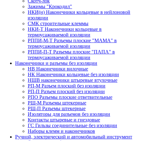
Скотч-лок
Зажимы "Крокодил"
НКИ(н) Наконечники кольцевые в нейлоновой
изоляции
СМК строительные клеммы
НКИ-Т Наконечники кольцевые в
термоусаживаемой изоляции
РППИ-М-Т Разъемы плоские "МАМА" в
термоусаживаемой изоляции
РППИ-П-Т Разъемы плоские "ПАПА" в
термоусаживаемой изоляции
Наконечники и разъемы без изоляции
НВ Наконечники вилочные
НК Наконечники кольцевые без изоляции
НШВ наконечники штыревые втулочные
РП-М Разъем плоский без изоляции
РП-П Разъем плоский без изоляции
РПО Разъемы плоские ответвительные
РШ-М Разъемы штекерные
РШ-П Разъемы штекерные
Изоляторы для разъемов без изоляции
Контакты штыревые и гнездовые
ГС Гильзы соединительные без изоляции
Наборы клемм и наконечников
Ручной, электрический и автомобильный инструмент