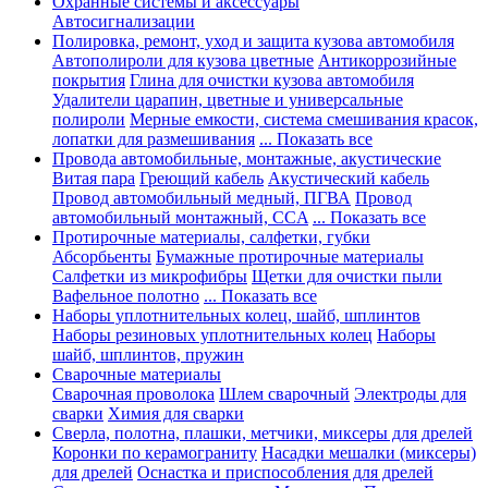
Охранные системы и аксессуары
Автосигнализации
Полировка, ремонт, уход и защита кузова автомобиля
Автополироли для кузова цветные
Антикоррозийные
покрытия
Глина для очистки кузова автомобиля
Удалители царапин, цветные и универсальные
полироли
Мерные емкости, система смешивания красок,
лопатки для размешивания
... Показать все
Провода автомобильные, монтажные, акустические
Витая пара
Греющий кабель
Акустический кабель
Провод автомобильный медный, ПГВА
Провод
автомобильный монтажный, CCA
... Показать все
Протирочные материалы, салфетки, губки
Абсорбьенты
Бумажные протирочные материалы
Салфетки из микрофибры
Щетки для очистки пыли
Вафельное полотно
... Показать все
Наборы уплотнительных колец, шайб, шплинтов
Наборы резиновых уплотнительных колец
Наборы
шайб, шплинтов, пружин
Сварочные материалы
Сварочная проволока
Шлем сварочный
Электроды для
сварки
Химия для сварки
Сверла, полотна, плашки, метчики, миксеры для дрелей
Коронки по керамограниту
Насадки мешалки (миксеры)
для дрелей
Оснастка и приспособления для дрелей