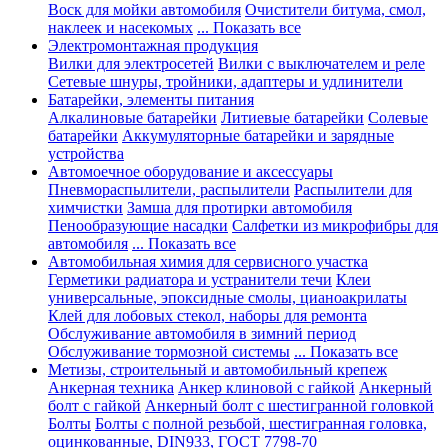
Воск для мойки автомобиля
Очистители битума, смол,
наклеек и насекомых
... Показать все
Электромонтажная продукция
Вилки для электросетей
Вилки с выключателем и реле
Сетевые шнуры, тройники, адаптеры и удлинители
Батарейки, элементы питания
Алкалиновые батарейки
Литиевые батарейки
Солевые
батарейки
Аккумуляторные батарейки и зарядные
устройства
Автомоечное оборудование и аксессуары
Пневмораспылители, распылители
Распылители для
химчистки
Замша для протирки автомобиля
Пенообразующие насадки
Салфетки из микрофибры для
автомобиля
... Показать все
Автомобильная химия для сервисного участка
Герметики радиатора и устранители течи
Клеи
универсальные, эпоксидные смолы, цианоакрилаты
Клей для лобовых стекол, наборы для ремонта
Обслуживание автомобиля в зимний период
Обслуживание тормозной системы
... Показать все
Метизы, строительный и автомобильный крепеж
Анкерная техника
Анкер клиновой с гайкой
Анкерный
болт с гайкой
Анкерный болт с шестигранной головкой
Болты
Болты с полной резьбой, шестигранная головка,
оцинкованные, DIN933, ГОСТ 7798-70