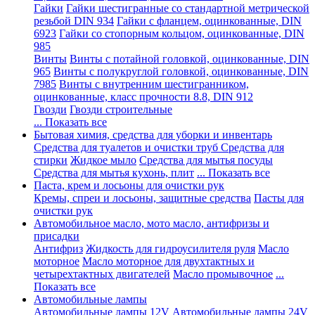
Гайки
Гайки шестигранные со стандартной метрической
резьбой DIN 934
Гайки с фланцем, оцинкованные, DIN
6923
Гайки со стопорным кольцом, оцинкованные, DIN
985
Винты
Винты с потайной головкой, оцинкованные, DIN
965
Винты с полукруглой головкой, оцинкованные, DIN
7985
Винты с внутренним шестигранником,
оцинкованные, класс прочности 8.8, DIN 912
Гвозди
Гвозди строительные
... Показать все
Бытовая химия, средства для уборки и инвентарь
Средства для туалетов и очистки труб
Средства для
стирки
Жидкое мыло
Средства для мытья посуды
Средства для мытья кухонь, плит
... Показать все
Паста, крем и лосьоны для очистки рук
Кремы, спреи и лосьоны, защитные средства
Пасты для
очистки рук
Автомобильное масло, мото масло, антифризы и
присадки
Антифриз
Жидкость для гидроусилителя руля
Масло
моторное
Масло моторное для двухтактных и
четырехтактных двигателей
Масло промывочное
...
Показать все
Автомобильные лампы
Автомобильные лампы 12V
Автомобильные лампы 24V