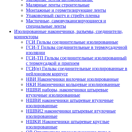
Малярные ленты строительные
Монтажные и герметизирующие ленты
Упаковочный скотч и стрейч пленка
Мастичные, самовулканизирующиеся и
специальные ленты
Изолированные наконечники, разъемы, соединители,
коннекторы
ГСИ Гильзы соединительные изолированные
ГСИ-Т Гильзы соединительные в термоусадочной
изоляции
ГСИ-ТП Гильзы соединительные изолированный
с термоусадкой и припоем
ГСИ(н) Гильзы соединительные изолированные в
нейлоновом корпусе
НВИ Наконечники вилочные изолированные
НКИ Наконечники кольцевые изолированные
НШВИ наборы, наконечники штыревые
втулочные изолированные
НШВИ наконечники штыревые втулочные
изолированные
НШВИ2 наконечники штыревые втулочные
изолированные
НШКИ Наконечники штыревые круглые
изолированные