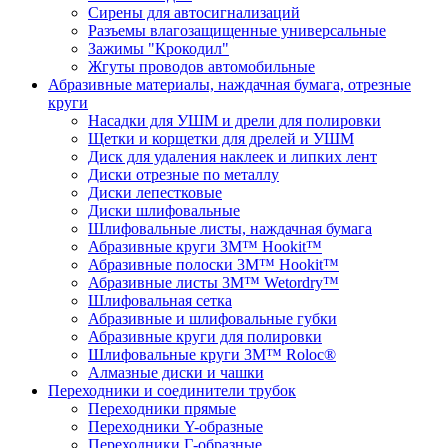
Сирены для автосигнализаций
Разъемы влагозащищенные универсальные
Зажимы "Крокодил"
Жгуты проводов автомобильные
Абразивные материалы, наждачная бумага, отрезные
круги
Насадки для УШМ и дрели для полировки
Щетки и корщетки для дрелей и УШМ
Диск для удаления наклеек и липких лент
Диски отрезные по металлу
Диски лепестковые
Диски шлифовальные
Шлифовальные листы, наждачная бумага
Абразивные круги 3M™ Hookit™
Абразивные полоски 3M™ Hookit™
Абразивные листы 3M™ Wetordry™
Шлифовальная сетка
Абразивные и шлифовальные губки
Абразивные круги для полировки
Шлифовальные круги 3M™ Roloc®
Алмазные диски и чашки
Переходники и соединители трубок
Переходники прямые
Переходники Y-образные
Переходники Г-образные