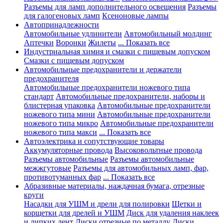
Разъемы для ламп дополнительного освещения
Разъемы
для галогеновых ламп
Ксеноновые лампы
Автопринадлежности
Автомобильные удлинители
Автомобильный молдинг
Аптечки
Воронки
Жилеты
... Показать все
Индустриальная химия и смазки с пищевым допуском
Смазки с пищевым допуском
Автомобильные предохранители и держатели
предохранителя
Автомобильные предохранители ножевого типа
стандарт
Автомобильные предохранители, наборы и
блистерная упаковка
Автомобильные предохранители
ножевого типа мини
Автомобильные предохранители
ножевого типа микро
Автомобильные предохранители
ножевого типа макси
... Показать все
Автоэлектрика и сопутствующие товары
Аккумуляторные провода
Высоковольтные провода
Разъемы автомобильные
Разъемы автомобильные
межжгутовые
Разъемы для автомобильных ламп, фар,
противотуманных фар
... Показать все
Абразивные материалы, наждачная бумага, отрезные
круги
Насадки для УШМ и дрели для полировки
Щетки и
корщетки для дрелей и УШМ
Диск для удаления наклеек
и липких лент
Диски отрезные по металлу
Диски