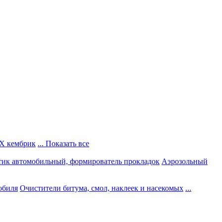
Х кембрик
... Показать все
тик автомобильный, формирователь прокладок
Аэрозольный
обиля
Очистители битума, смол, наклеек и насекомых
...