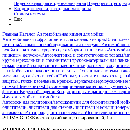
Видеокамеры для видеонаблюдения
Видеорегистраторы 
Кондиционеры и расходные материлы
Сплит-системы
Еще
Главная
-
Каталог
-
Автомобильная химия для мойки
Автомобильная гофра, оплетки для кабеля, кембрик
Клей, клеев
питания
Автомоечное оборудование и аксессуары
Автомобильна
рук
Бытовая химия, средства для уборки и инвентарь
Автомобиль
пищевым допуском
Автоэлектрика и сопутствующие товары
Ав
круги
Переходники и соединители трубок
Материалы для пайки
ограждений
Изолированные наконечники, разъемы, соединител
лаки
Кабельные наконечники и гильзы
Охранные системы и акс
материалы, салфетки, губки
Наборы уплотнительных колец, ша
защиты
Стяжки кабельные, крепеж, держатели
Термоусадочные 
стяжки
Шиномонтаж
Шумоизоляционные материалы
Тумблеры,
фитинги
Видеонаблюдение
Кондиционеры и расходные матери
-
Воск для мойки автомобиля
Автовоск для полировки
Автошампуни для бесконтактной мой
очистители
Очистители для стекол
Очистители и кондиционеры
автомобиля
Антидождь, антизапотеватели
Чернители резины и 
-
SHIMA GLOSS воск жидкий концентрированный, 1 л.
SHIMA GLOSS воск жидкий концентрир