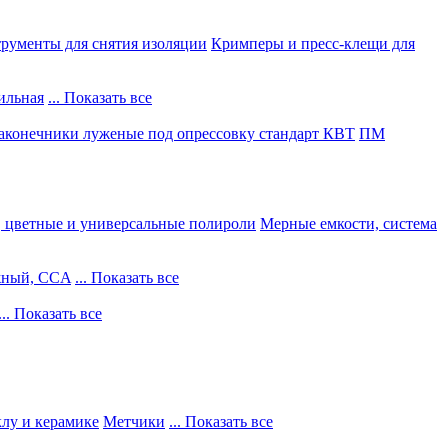
рументы для снятия изоляции
Кримперы и пресс-клещи для
ильная
... Показать все
конечники луженые под опрессовку стандарт КВТ
ПМ
, цветные и универсальные полироли
Мерные емкости, система
жный, CCA
... Показать все
... Показать все
клу и керамике
Метчики
... Показать все