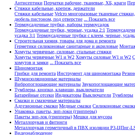
Антисептики
Перчатки рабочие, тканевые, ХБ, краги
Пер
Стяжки кабельные, крепеж, держатели
Стяжки кабельные
Velcro многоразовые тканевые стяжки
дюбель пистоном, под отверстие
... Показать все
Термоусадочные трубки, наборы термоусадок
Термоусадочные трубки, черные, усадка 2:1
Термоусадочны
усадка 3:1
Термоусадочные трубки с клеем, черные, усадка
Строительная химия, товары для дома и ремонта
Герметики силиконовые санитарные и акриловые
Монтаж
Хомуты червячные, силовые, стальные стяжки
Хомуты червячные W1 и W2
Хомуты силовые W1 и W2
С
хомутов и замки
... Показать все
Шиномонтаж
Грибки для ремонта
Инструмент для шиномонтажа
Резин
Шумоизоляционные материалы
Вибропоглощающие материалы
Звукопоглощающие мате
Тумблеры, кнопки, клавиши, выключатели
Батарейные отсеки
Индикаторы
Выключатели
Тумблеры
Смазки и смазочные материалы
Адгезионные смазки
Медные смазки
Силиконовые смазк
Упаковка, пакеты, зип-локи (грипперы)
Пакеты зип-лок (грипперы)
Мешки для мусора
Металлорукав и фитинги
Металлорукав герметичный в ПВХ изоляции Р3-ЦПнг-L
Видеонаблюдение