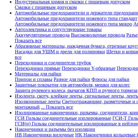
Индустриальная химия и смазки с пищевым допуском
Смазки с пищевым допуском
Автомобильные предохранители и держатели предохрани
Автомобильные предохранители ножевого типа стандарт
Автомобильные предохранители ножевого типа микро
А
Автоэлектрика и сопутствующие товары
Аккумуляторные провода
Высоковольтные провода
Разъ
Показать все
Абразивные материалы, наждачная бумага, отрезные круг
Насадки для УШМ и дрели для полировки
Щетки и корщ
все
Переходники и соединители трубок
Переходники прямые
Переходники Y-образные
Переходн
Материалы для пайки
Припои и сплавы
Разное для пайки
Флюсы для пайки
Защитные покрытия для автомобиля, мешки для колес
Защита рулевого колеса, рычагов КПП и ручного тормоза
Изолента, скотч, клейкие ленты, сигнальные ленты, лент
Изоляционные ленты
Светоотражающие, разметочные и 
монтажный
... Показать все
Изолированные наконечники, разъемы, соединители, ко
ГСИ Гильзы соединительные изолированные
ГСИ-Т Гиль
ГСИ(н) Гильзы соединительные изолированные в нейлон
Наконечники и разъемы без изоляции
НВ Наконечники вилочные
НК Наконечники кольцевые б