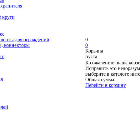
ом
охранителя
е круги
ес
, ленты для ограждений
0
и, коннекторы
0
Корзина
нт
пуста
К сожалению, ваша корзи
Исправить это недоразум
выберите в каталоге инт
ля
Общая сумма:
—
Перейти в корзину
елей