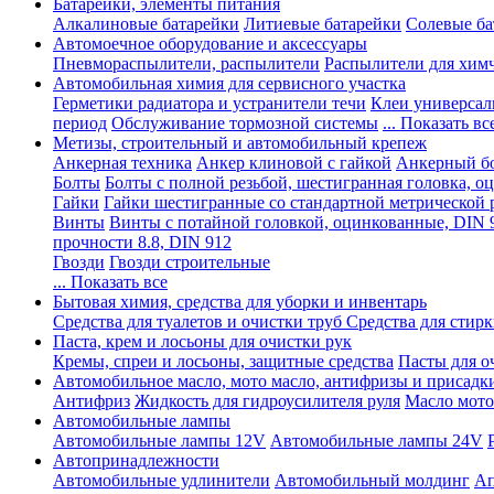
Батарейки, элементы питания
Алкалиновые батарейки
Литиевые батарейки
Солевые ба
Автомоечное оборудование и аксессуары
Пневмораспылители, распылители
Распылители для хим
Автомобильная химия для сервисного участка
Герметики радиатора и устранители течи
Клеи универсал
период
Обслуживание тормозной системы
... Показать вс
Метизы, строительный и автомобильный крепеж
Анкерная техника
Анкер клиновой с гайкой
Анкерный бо
Болты
Болты с полной резьбой, шестигранная головка, 
Гайки
Гайки шестигранные со стандартной метрической 
Винты
Винты с потайной головкой, оцинкованные, DIN 
прочности 8.8, DIN 912
Гвозди
Гвозди строительные
... Показать все
Бытовая химия, средства для уборки и инвентарь
Средства для туалетов и очистки труб
Средства для стир
Паста, крем и лосьоны для очистки рук
Кремы, спреи и лосьоны, защитные средства
Пасты для о
Автомобильное масло, мото масло, антифризы и присадк
Антифриз
Жидкость для гидроусилителя руля
Масло мото
Автомобильные лампы
Автомобильные лампы 12V
Автомобильные лампы 24V
Автопринадлежности
Автомобильные удлинители
Автомобильный молдинг
Ап