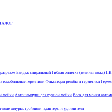
ТАЛОГ
 разрезом
Бандаж спиральный
Гибкая оплетка (змеиная кожа)
ПВ
автомобильные герметики
Фиксаторы резьбы и герметики
Герме
й мойки
Автошампуни для ручной мойки
Воск для мойки автом
тевые шнуры, тройники, адаптеры и удлинители