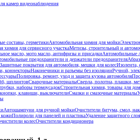
для камер видеонаблюдения
ые составы, герметики
Автомобильная химия для мойки
Электро
я химия для сервисного участка
Метизы, строительный и автом
ное масло, мото масло, антифризы и присадки
Автомобильные
томобильные предохранители и держатели предохранителя
Абраз
Защитные покрытия для автомобиля, мешки для колес
Изолента, 
и, коннекторы
Наконечники и разъемы без изоляции
Ручной, эле
ессуары
Полировка, ремонт, уход и защита кузова автомобиля
Про
йб, шплинтов
Сварочные материалы
Сверла, полотна, плашки, ме
трубки, наборы термоусадок
Строительная химия, товары для дом
 кнопки, клавиши, выключатели
Смазки и смазочные материалы
У
лы
ки
Автошампуни для ручной мойки
Очистители битума, смол, на
 кожи
Полироли для панелей и пластика
Удаление защитного слоя
очистители колес
Очистители кондиционера
ованный, 1 л.