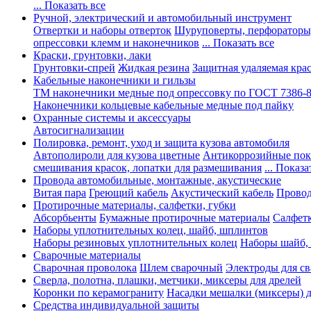
... Показать все
Ручной, электрический и автомобильный инструмент
Отвертки и наборы отверток
Шуруповерты, перфораторы
опрессовки клемм и наконечников
... Показать все
Краски, грунтовки, лаки
Грунтовки-спрей
Жидкая резина
Защитная удаляемая кра
Кабельные наконечники и гильзы
ТМ наконечники медные под опрессовку по ГОСТ 7386-
Наконечники кольцевые кабельные медные под пайку
Охранные системы и аксессуары
Автосигнализации
Полировка, ремонт, уход и защита кузова автомобиля
Автополироли для кузова цветные
Антикоррозийные по
смешивания красок, лопатки для размешивания
... Показа
Провода автомобильные, монтажные, акустические
Витая пара
Греющий кабель
Акустический кабель
Провод
Протирочные материалы, салфетки, губки
Абсорбьенты
Бумажные протирочные материалы
Салфет
Наборы уплотнительных колец, шайб, шплинтов
Наборы резиновых уплотнительных колец
Наборы шайб,
Сварочные материалы
Сварочная проволока
Шлем сварочный
Электроды для с
Сверла, полотна, плашки, метчики, миксеры для дрелей
Коронки по керамограниту
Насадки мешалки (миксеры) д
Средства индивидуальной защиты