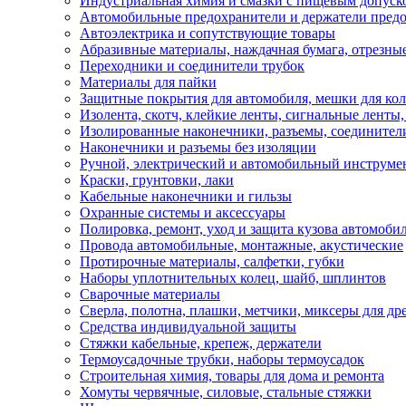
Индустриальная химия и смазки с пищевым допуск
Автомобильные предохранители и держатели пред
Автоэлектрика и сопутствующие товары
Абразивные материалы, наждачная бумага, отрезны
Переходники и соединители трубок
Материалы для пайки
Защитные покрытия для автомобиля, мешки для кол
Изолента, скотч, клейкие ленты, сигнальные ленты
Изолированные наконечники, разъемы, соединител
Наконечники и разъемы без изоляции
Ручной, электрический и автомобильный инструме
Краски, грунтовки, лаки
Кабельные наконечники и гильзы
Охранные системы и аксессуары
Полировка, ремонт, уход и защита кузова автомоби
Провода автомобильные, монтажные, акустические
Протирочные материалы, салфетки, губки
Наборы уплотнительных колец, шайб, шплинтов
Сварочные материалы
Сверла, полотна, плашки, метчики, миксеры для др
Средства индивидуальной защиты
Стяжки кабельные, крепеж, держатели
Термоусадочные трубки, наборы термоусадок
Строительная химия, товары для дома и ремонта
Хомуты червячные, силовые, стальные стяжки