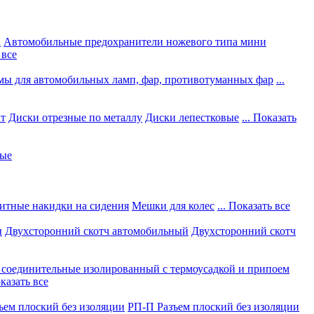
а
Автомобильные предохранители ножевого типа мини
 все
мы для автомобильных ламп, фар, противотуманных фар
...
нт
Диски отрезные по металлу
Диски лепестковые
... Показать
ные
итные накидки на сидения
Мешки для колес
... Показать все
ы
Двухсторонний скотч автомобильный
Двухсторонний скотч
соединительные изолированный с термоусадкой и припоем
оказать все
ъем плоский без изоляции
РП-П Разъем плоский без изоляции