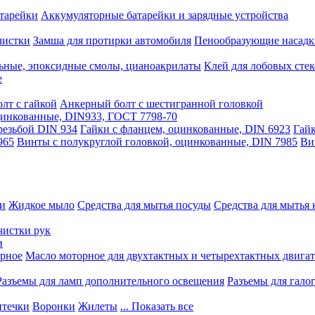
тарейки
Аккумуляторные батарейки и зарядные устройства
чистки
Замша для протирки автомобиля
Пенообразующие насадк
ьные, эпоксидные смолы, цианоакрилаты
Клей для лобовых стек
е
лт с гайкой
Анкерный болт с шестигранной головкой
оцинкованные, DIN933, ГОСТ 7798-70
резьбой DIN 934
Гайки с фланцем, оцинкованные, DIN 6923
Гайк
965
Винты с полукруглой головкой, оцинкованные, DIN 7985
Ви
ки
Жидкое мыло
Средства для мытья посуды
Средства для мытья 
чистки рук
и
рное
Масло моторное для двухтактных и четырехтактных двига
Разъемы для ламп дополнительного освещения
Разъемы для гало
течки
Воронки
Жилеты
... Показать все