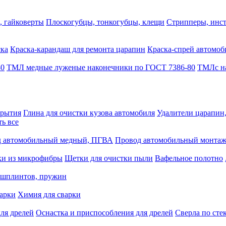
, гайковерты
Плоскогубцы, тонкогубцы, клещи
Стрипперы, инст
ска
Краска-карандаш для ремонта царапин
Краска-спрей автомоб
80
ТМЛ медные луженые наконечники по ГОСТ 7386-80
ТМЛс на
крытия
Глина для очистки кузова автомобиля
Удалители царапин
ть все
 автомобильный медный, ПГВА
Провод автомобильный монта
ки из микрофибры
Щетки для очистки пыли
Вафельное полотно
 шплинтов, пружин
варки
Химия для сварки
ля дрелей
Оснастка и приспособления для дрелей
Сверла по сте