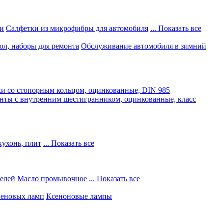
и
Салфетки из микрофибры для автомобиля
... Показать все
ол, наборы для ремонта
Обслуживание автомобиля в зимний
и со стопорным кольцом, оцинкованные, DIN 985
нты с внутренним шестигранником, оцинкованные, класс
кухонь, плит
... Показать все
телей
Масло промывочное
... Показать все
геновых ламп
Ксеноновые лампы