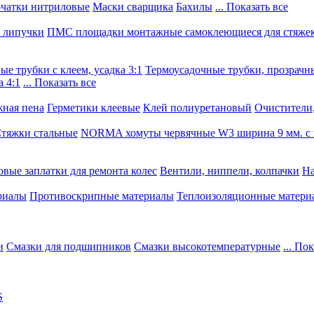
чатки нитриловые
Маски сварщика
Бахилы
... Показать все
, липучки
ПМС площадки монтажные самоклеющиеся для стяже
е трубки с клеем, усадка 3:1
Термоусадочные трубки, прозрачны
 4:1
... Показать все
ная пена
Герметики клеевые
Клей полиуретановый
Очистители,
тяжки стальные
NORMA хомуты червячные W3 ширина 9 мм. с 
овые заплатки для ремонта колес
Вентили, ниппели, колпачки
На
риалы
Противоскрипные материалы
Теплоизоляционные матери
и
Смазки для подшипников
Смазки высокотемпературные
... По
S