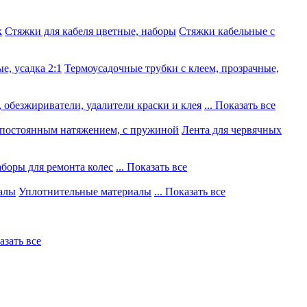
к
Стяжки для кабеля цветные, наборы
Стяжки кабельные с
е, усадка 2:1
Термоусадочные трубки с клеем, прозрачные,
 обезжириватели, удалители краски и клея
... Показать все
постоянным натяжением, с пружиной
Лента для червячных
боры для ремонта колес
... Показать все
алы
Уплотнительные материалы
... Показать все
казать все