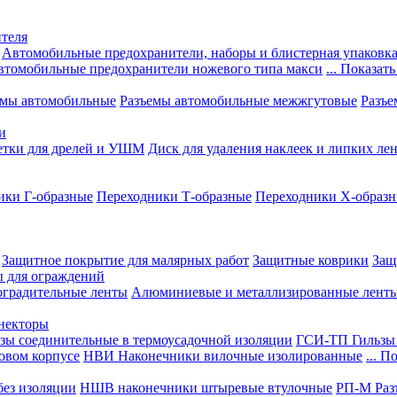
теля
Автомобильные предохранители, наборы и блистерная упаковк
втомобильные предохранители ножевого типа макси
... Показать
емы автомобильные
Разъемы автомобильные межжгутовые
Разъе
и
етки для дрелей и УШМ
Диск для удаления наклеек и липких ле
ики Г-образные
Переходники Т-образные
Переходники Х-образ
Защитное покрытие для малярных работ
Защитные коврики
Защ
ы для ограждений
оградительные ленты
Алюминиевые и металлизированные лент
ннекторы
зы соединительные в термоусадочной изоляции
ГСИ-ТП Гильзы 
овом корпусе
НВИ Наконечники вилочные изолированные
... П
ез изоляции
НШВ наконечники штыревые втулочные
РП-М Раз