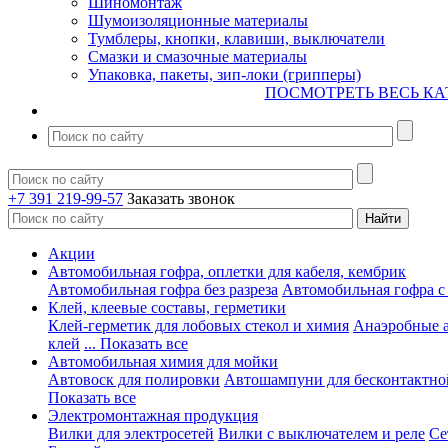
Шиномонтаж
Шумоизоляционные материалы
Тумблеры, кнопки, клавиши, выключатели
Смазки и смазочные материалы
Упаковка, пакеты, зип-локи (грипперы)
ПОСМОТРЕТЬ ВЕСЬ КА
+7 391 219-99-57
Заказать звонок
Акции
Автомобильная гофра, оплетки для кабеля, кембрик
Автомобильная гофра без разреза
Автомобильная гофра с
Клей, клеевые составы, герметики
Клей-герметик для лобовых стекол и химия
Анаэробные 
клей
... Показать все
Автомобильная химия для мойки
Автовоск для полировки
Автошампуни для бесконтактно
Показать все
Электромонтажная продукция
Вилки для электросетей
Вилки с выключателем и реле
Се