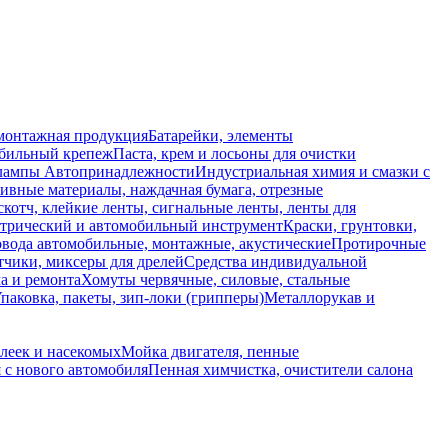
монтажная продукция
Батарейки, элементы
обильный крепеж
Паста, крем и лосьоны для очистки
 лампы
Автопринадлежности
Индустриальная химия и смазки с
ивные материалы, наждачная бумага, отрезные
скотч, клейкие ленты, сигнальные ленты, ленты для
ктрический и автомобильный инструмент
Краски, грунтовки,
вода автомобильные, монтажные, акустические
Протирочные
тчики, миксеры для дрелей
Средства индивидуальной
а и ремонта
Хомуты червячные, силовые, стальные
паковка, пакеты, зип-локи (грипперы)
Металлорукав и
клеек и насекомых
Мойка двигателя, пенные
 с нового автомобиля
Пенная химчистка, очистители салона