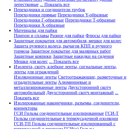
лепестковые
... Показать все
Переходники и соединители трубок
Переходники прямые
Переходники Y-образные
Переходники Г-образные
Переходники Т-образные
Переходники Х-образные
Материалы для пайки
Припои и сплавы
Разное для пайки
Флюсы для пайки
Защитные покрытия для автомобиля, мешки для колес
Защита рулевого колеса, рычагов КПП и ручного
тормоза
Защитное покрытие для малярных работ
Защитные коврики
Защитные накидки на сидения
Мешки для колес
... Показать все
Изолента, скотч, клейкие ленты, сигнальные ленты,
ленты для ограждений
Изоляционные ленты
Светоотражающие, разметочные и
оградительные ленты
Алюминиевые и
металлизированные ленты
Двухсторонний скотч
автомобильный
Двухсторонний скотч монтажный
...
Показать все
Изолированные наконечники, разъемы, соединители,
коннекторы
ГСИ Гильзы соединительные изолированные
ГСИ-Т
Гильзы соединительные в термоусадочной изоляции
ГСИ-ТП Гильзы соединительные изолированный с
термоусадкой и припоем
ГСИ(н) Гильзы