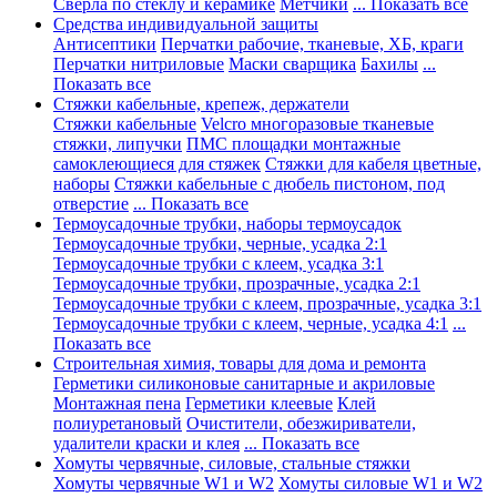
Сверла по стеклу и керамике
Метчики
... Показать все
Средства индивидуальной защиты
Антисептики
Перчатки рабочие, тканевые, ХБ, краги
Перчатки нитриловые
Маски сварщика
Бахилы
...
Показать все
Стяжки кабельные, крепеж, держатели
Стяжки кабельные
Velcro многоразовые тканевые
стяжки, липучки
ПМС площадки монтажные
самоклеющиеся для стяжек
Стяжки для кабеля цветные,
наборы
Стяжки кабельные с дюбель пистоном, под
отверстие
... Показать все
Термоусадочные трубки, наборы термоусадок
Термоусадочные трубки, черные, усадка 2:1
Термоусадочные трубки с клеем, усадка 3:1
Термоусадочные трубки, прозрачные, усадка 2:1
Термоусадочные трубки с клеем, прозрачные, усадка 3:1
Термоусадочные трубки с клеем, черные, усадка 4:1
...
Показать все
Строительная химия, товары для дома и ремонта
Герметики силиконовые санитарные и акриловые
Монтажная пена
Герметики клеевые
Клей
полиуретановый
Очистители, обезжириватели,
удалители краски и клея
... Показать все
Хомуты червячные, силовые, стальные стяжки
Хомуты червячные W1 и W2
Хомуты силовые W1 и W2