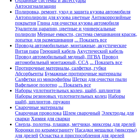
Охранные системы и аксессуары
Автосигнализации
Полировка, ремонт, уход и защита кузова автомобиля
Автополироли для кузова цветные
Антикоррозийные
покрытия
Глина для очистки кузова автомобиля
Удалители царапин, цветные и универсальные
полироли
Мерные емкости, система смешивания красок,
лопатки для размешивания
... Показать все
Провода автомобильные, монтажные, акустические
Витая пара
Греющий кабель
Акустический кабель
Провод автомобильный медный, ПГВА
Провод
автомобильный монтажный, CCA
... Показать все
Протирочные материалы, салфетки, губки
Абсорбьенты
Бумажные протирочные материалы
Салфетки из микрофибры
Щетки для очистки пыли
Вафельное полотно
... Показать все
Наборы уплотнительных колец, шайб, шплинтов
Наборы резиновых уплотнительных колец
Наборы
шайб, шплинтов, пружин
Сварочные материалы
Сварочная проволока
Шлем сварочный
Электроды для
сварки
Химия для сварки
Сверла, полотна, плашки, метчики, миксеры для дрелей
Коронки по керамограниту
Насадки мешалки (миксеры)
для дрелей
Оснастка и приспособления для дрелей