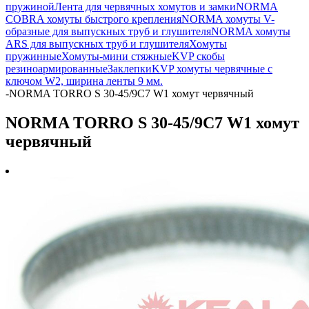
пружиной
Лента для червячных хомутов и замки
NORMA
COBRA хомуты быстрого крепления
NORMA хомуты V-
образные для выпускных труб и глушителя
NORMA хомуты
ARS для выпускных труб и глушителя
Хомуты
пружинные
Хомуты-мини стяжные
KVP скобы
резиноармированные
Заклепки
KVP хомуты червячные с
ключом W2, ширина ленты 9 мм.
-
NORMA TORRO S 30-45/9C7 W1 хомут червячный
NORMA TORRO S 30-45/9C7 W1 хомут
червячный