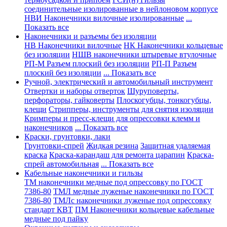
соединительные изолированные в нейлоновом корпусе
НВИ Наконечники вилочные изолированные
...
Показать все
Наконечники и разъемы без изоляции
НВ Наконечники вилочные
НК Наконечники кольцевые
без изоляции
НШВ наконечники штыревые втулочные
РП-М Разъем плоский без изоляции
РП-П Разъем
плоский без изоляции
... Показать все
Ручной, электрический и автомобильный инструмент
Отвертки и наборы отверток
Шуруповерты,
перфораторы, гайковерты
Плоскогубцы, тонкогубцы,
клещи
Стрипперы, инструменты для снятия изоляции
Кримперы и пресс-клещи для опрессовки клемм и
наконечников
... Показать все
Краски, грунтовки, лаки
Грунтовки-спрей
Жидкая резина
Защитная удаляемая
краска
Краска-карандаш для ремонта царапин
Краска-
спрей автомобильная
... Показать все
Кабельные наконечники и гильзы
ТМ наконечники медные под опрессовку по ГОСТ
7386-80
ТМЛ медные луженые наконечники по ГОСТ
7386-80
ТМЛс наконечники луженые под опрессовку
стандарт КВТ
ПМ Наконечники кольцевые кабельные
медные под пайку