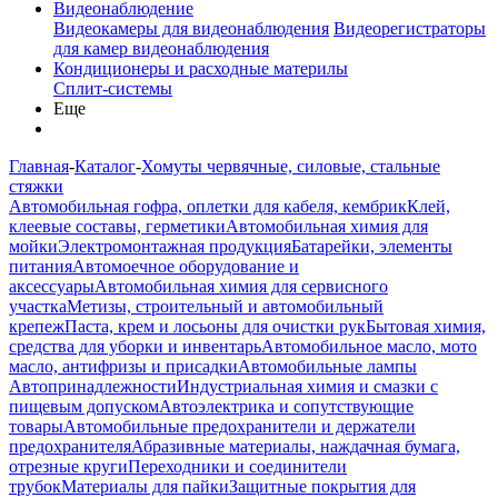
Видеонаблюдение
Видеокамеры для видеонаблюдения
Видеорегистраторы
для камер видеонаблюдения
Кондиционеры и расходные материлы
Сплит-системы
Еще
Главная
-
Каталог
-
Хомуты червячные, силовые, стальные
стяжки
Автомобильная гофра, оплетки для кабеля, кембрик
Клей,
клеевые составы, герметики
Автомобильная химия для
мойки
Электромонтажная продукция
Батарейки, элементы
питания
Автомоечное оборудование и
аксессуары
Автомобильная химия для сервисного
участка
Метизы, строительный и автомобильный
крепеж
Паста, крем и лосьоны для очистки рук
Бытовая химия,
средства для уборки и инвентарь
Автомобильное масло, мото
масло, антифризы и присадки
Автомобильные лампы
Автопринадлежности
Индустриальная химия и смазки с
пищевым допуском
Автоэлектрика и сопутствующие
товары
Автомобильные предохранители и держатели
предохранителя
Абразивные материалы, наждачная бумага,
отрезные круги
Переходники и соединители
трубок
Материалы для пайки
Защитные покрытия для