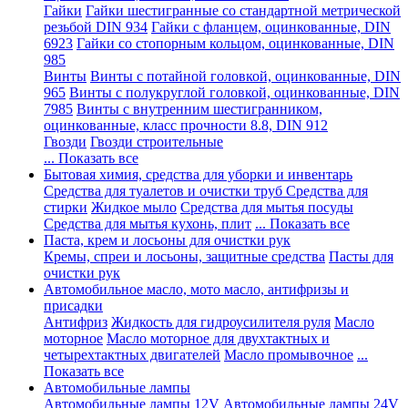
Гайки
Гайки шестигранные со стандартной метрической
резьбой DIN 934
Гайки с фланцем, оцинкованные, DIN
6923
Гайки со стопорным кольцом, оцинкованные, DIN
985
Винты
Винты с потайной головкой, оцинкованные, DIN
965
Винты с полукруглой головкой, оцинкованные, DIN
7985
Винты с внутренним шестигранником,
оцинкованные, класс прочности 8.8, DIN 912
Гвозди
Гвозди строительные
... Показать все
Бытовая химия, средства для уборки и инвентарь
Средства для туалетов и очистки труб
Средства для
стирки
Жидкое мыло
Средства для мытья посуды
Средства для мытья кухонь, плит
... Показать все
Паста, крем и лосьоны для очистки рук
Кремы, спреи и лосьоны, защитные средства
Пасты для
очистки рук
Автомобильное масло, мото масло, антифризы и
присадки
Антифриз
Жидкость для гидроусилителя руля
Масло
моторное
Масло моторное для двухтактных и
четырехтактных двигателей
Масло промывочное
...
Показать все
Автомобильные лампы
Автомобильные лампы 12V
Автомобильные лампы 24V