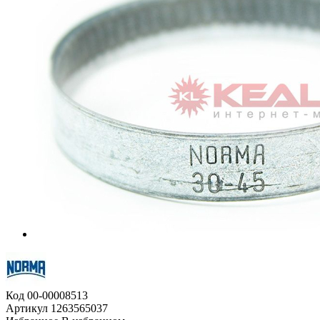
Код
00-00008513
Артикул
1263565037