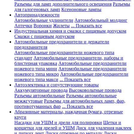
Разъемы для ламп дополнительного освещения
Разъемы
для галогеновых ламп
Ксеноновые лампы
Автопринадлежности
Автомобильные удлинители
Автомобильный молдинг
Аптечки
Воронки
Жилеты
... Показать все
Индустриальная химия и смазки с пищевым допуском
Смазки с пищевым допуском
Автомобильные предохранители и держатели
предохранителя
Автомобильные предохранители ножевого типа
стандарт
Автомобильные предохранители, наборы и
блистерная упаковка
Автомобильные предохранители
ножевого типа мини
Автомобильные предохранители
ножевого типа микро
Автомобильные предохранители
ножевого типа макси
... Показать все
Автоэлектрика и сопутствующие товары
Аккумуляторные провода
Высоковольтные провода
Разъемы автомобильные
Разъемы автомобильные
межжгутовые
Разъемы для автомобильных ламп, фар,
противотуманных фар
... Показать все
Абразивные материалы, наждачная бумага, отрезные
круги
Насадки для УШМ и дрели для полировки
Щетки и
корщетки для дрелей и УШМ
Диск для удаления наклеек
и липких лент
Диски отрезные по металлу
Диски