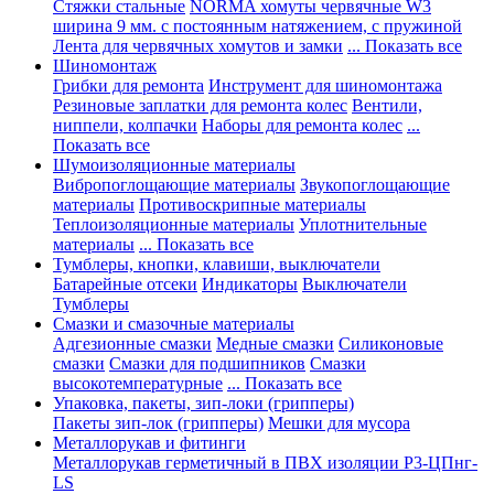
Стяжки стальные
NORMA хомуты червячные W3
ширина 9 мм. с постоянным натяжением, с пружиной
Лента для червячных хомутов и замки
... Показать все
Шиномонтаж
Грибки для ремонта
Инструмент для шиномонтажа
Резиновые заплатки для ремонта колес
Вентили,
ниппели, колпачки
Наборы для ремонта колес
...
Показать все
Шумоизоляционные материалы
Вибропоглощающие материалы
Звукопоглощающие
материалы
Противоскрипные материалы
Теплоизоляционные материалы
Уплотнительные
материалы
... Показать все
Тумблеры, кнопки, клавиши, выключатели
Батарейные отсеки
Индикаторы
Выключатели
Тумблеры
Смазки и смазочные материалы
Адгезионные смазки
Медные смазки
Силиконовые
смазки
Смазки для подшипников
Смазки
высокотемпературные
... Показать все
Упаковка, пакеты, зип-локи (грипперы)
Пакеты зип-лок (грипперы)
Мешки для мусора
Металлорукав и фитинги
Металлорукав герметичный в ПВХ изоляции Р3-ЦПнг-
LS