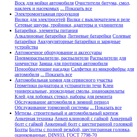
Воск для мойки автомобиля
Очистители битума, смол,
наклеек и насекомых
... Показать все
Электромонтажная продукция
Вилки для электросетей
Вилки с выключателем и реле
Сетевые шнуры, тройники, адаптеры и удлинители
Батарейки, элементы питания
Алкалиновые батарейки
Литиевые батарейки
Солевые
батарейки
Аккумуляторные батарейки и зарядные
устройства
Автомоечное оборудование и аксессуары
Пневмораспылители, распылители
Распылители для
химчистки
Замша для протирки автомобиля
Пенообразующие насадки
Салфетки из микрофибры для
автомобиля
... Показать все
Автомобильная химия для сервисного участка
Герметики радиатора и устранители течи
Клеи
универсальные, эпоксидные смолы, цианоакрилаты
Клей для лобовых стекол, наборы для ремонта
Обслуживание автомобиля в зимний период
Обслуживание тормозной системы
... Показать все
Метизы, строительный и автомобильный крепеж
Анкерная техника
Анкер клиновой с гайкой
Анкерный
болт с гайкой
Анкерный болт с шестигранной головкой
Болты
Болты с полной резьбой, шестигранная головка,
оцинкованные, DIN933, ГОСТ 7798-70