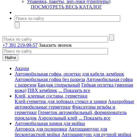
Упаковка, пакеты, зип-локи (грипперы)
ПОСМОТРЕТЬ ВЕСЬ КАТАЛОГ
+7 391 219-99-57
Заказать звонок
Акции
Автомобильная гофра, оплетки для кабеля, кембрик
Автомобильная гофра без разреза
Автомобильная гофра
с разрезом
Бандаж спиральный
Гибкая оплетка (змеиная
кожа)
ПВХ кембрик
... Показать все
Клей, клеевые составы, герметики
Клей-герметик для лобовых стекол и химия
Анаэробные
автомобильные герметики
Фиксаторы резьбы и
герметики
Герметик автомобильный, формирователь
прокладок
Аэрозольный клей
... Показать все
Автомобильная химия для мойки
Автовоск для полировки
Автошампуни для
бесконтактной мойки
Автошампуни для ручной мойки