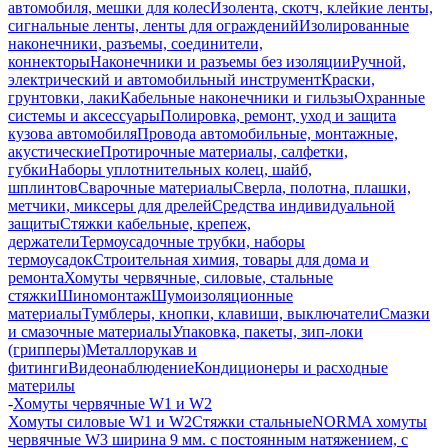
автомобиля, мешки для колес
Изолента, скотч, клейкие ленты,
сигнальные ленты, ленты для ограждений
Изолированные
наконечники, разъемы, соединители,
коннекторы
Наконечники и разъемы без изоляции
Ручной,
электрический и автомобильный инструмент
Краски,
грунтовки, лаки
Кабельные наконечники и гильзы
Охранные
системы и аксессуары
Полировка, ремонт, уход и защита
кузова автомобиля
Провода автомобильные, монтажные,
акустические
Протирочные материалы, салфетки,
губки
Наборы уплотнительных колец, шайб,
шплинтов
Сварочные материалы
Сверла, полотна, плашки,
метчики, миксеры для дрелей
Средства индивидуальной
защиты
Стяжки кабельные, крепеж,
держатели
Термоусадочные трубки, наборы
термоусадок
Строительная химия, товары для дома и
ремонта
Хомуты червячные, силовые, стальные
стяжки
Шиномонтаж
Шумоизоляционные
материалы
Тумблеры, кнопки, клавиши, выключатели
Смазки
и смазочные материалы
Упаковка, пакеты, зип-локи
(грипперы)
Металлорукав и
фитинги
Видеонаблюдение
Кондиционеры и расходные
материлы
-
Хомуты червячные W1 и W2
Хомуты силовые W1 и W2
Стяжки стальные
NORMA хомуты
червячные W3 ширина 9 мм. с постоянным натяжением, с