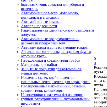
крепеж
Бытовая химия, средства для уборки и
инвентарь
Автомобильное масло, мото масло,
антифризы и присадки
Автомобильные лампы
Автопринадлежности
Индустриальная химия и смазки с пищевым
допуском
Автомобильные предохранители и
держатели предохранителя
Автоэлектрика и сопутствующие товары
Абразивные материалы, наждачная бумага,
отрезные круги
0
Переходники и соединители трубок
0
Материалы для пайки
Корзин
Защитные покрытия для автомобиля,
пуста
мешки для колес
К сожа
Изолента, скотч, клейкие ленты,
ваша ко
сигнальные ленты, ленты для ограждений
пуста.
Изолированные наконечники, разъемы,
Исправи
соединители, коннекторы
недора
Наконечники и разъемы без изоляции
очень п
Ручной, электрический и автомобильный
выберит
инструмент
каталог