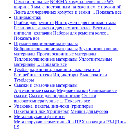
Стяжки стальные
NORMA хомуты червячные W3
ширина 9 мм. с постоянным натяжением, с пружиной
Лента для червячных хомутов и замки
... Показать все
Шиномонтаж
Грибки для ремонта
Инструмент для шиномонтажа
Резиновые заплатки для ремонта колес
Вентили,
ниппели, колпачки
Наборы для ремонта колес
...
Показать все
Шумоизоляционные материалы
Вибропоглощающие материалы
Звукопоглощающие
материалы
Противоскрипные материалы
Теплоизоляционные материалы
Уплотнительные
материалы
... Показать все
Тумблеры, кнопки, клавиши, выключатели
Батарейные отсеки
Индикаторы
Выключатели
Тумблеры
Смазки и смазочные материалы
Адгезионные смазки
Медные смазки
Силиконовые
смазки
Смазки для подшипников
Смазки
высокотемпературные
... Показать все
Упаковка, пакеты, зип-локи (грипперы)
Пакеты зип-лок (грипперы)
Мешки для мусора
Металлорукав и фитинги
Металлорукав герметичный в ПВХ изоляции Р3-ЦПнг-
LS