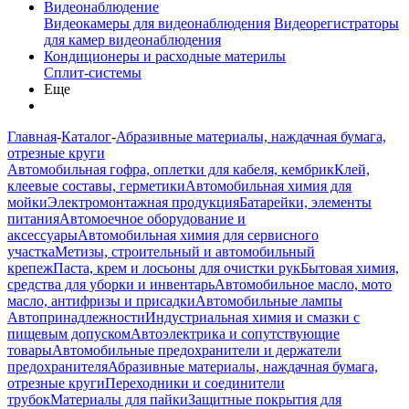
Видеонаблюдение
Видеокамеры для видеонаблюдения
Видеорегистраторы
для камер видеонаблюдения
Кондиционеры и расходные материлы
Сплит-системы
Еще
Главная
-
Каталог
-
Абразивные материалы, наждачная бумага,
отрезные круги
Автомобильная гофра, оплетки для кабеля, кембрик
Клей,
клеевые составы, герметики
Автомобильная химия для
мойки
Электромонтажная продукция
Батарейки, элементы
питания
Автомоечное оборудование и
аксессуары
Автомобильная химия для сервисного
участка
Метизы, строительный и автомобильный
крепеж
Паста, крем и лосьоны для очистки рук
Бытовая химия,
средства для уборки и инвентарь
Автомобильное масло, мото
масло, антифризы и присадки
Автомобильные лампы
Автопринадлежности
Индустриальная химия и смазки с
пищевым допуском
Автоэлектрика и сопутствующие
товары
Автомобильные предохранители и держатели
предохранителя
Абразивные материалы, наждачная бумага,
отрезные круги
Переходники и соединители
трубок
Материалы для пайки
Защитные покрытия для