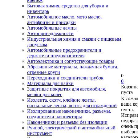
крепеж
Бытовая химия, средства для уборки и
инвентарь
Автомобильное масло, мото масло,
антифризы и присадки
Автомобильные лампы
Автопринадлежности
Индустриальная химия и смазки с пищевым
допуском
Автомобильные предохранители и
держатели предохранителя
Автоэлектрика и сопутствующие товары
Абразивные материалы, наждачная бумага,
отрезные круги
0
Переходники и соединители трубок
0
Материалы для пайки
Корзин
Защитные покрытия для автомобиля,
пуста
мешки для колес
К сожа
Изолента, скотч, клейкие ленты,
ваша ко
сигнальные ленты, ленты для ограждений
пуста.
Изолированные наконечники, разъемы,
Исправи
соединители, коннекторы
недора
Наконечники и разъемы без изоляции
очень п
Ручной, электрический и автомобильный
выберит
инструмент
каталог