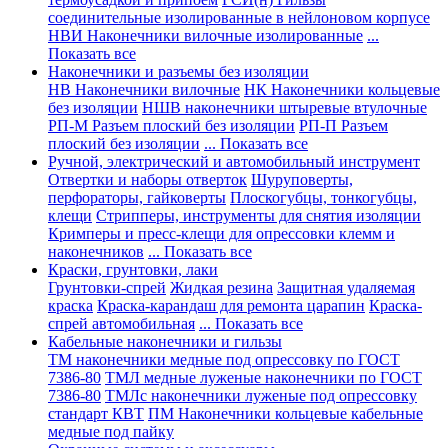
соединительные изолированные в нейлоновом корпусе
НВИ Наконечники вилочные изолированные
...
Показать все
Наконечники и разъемы без изоляции
НВ Наконечники вилочные
НК Наконечники кольцевые
без изоляции
НШВ наконечники штыревые втулочные
РП-М Разъем плоский без изоляции
РП-П Разъем
плоский без изоляции
... Показать все
Ручной, электрический и автомобильный инструмент
Отвертки и наборы отверток
Шуруповерты,
перфораторы, гайковерты
Плоскогубцы, тонкогубцы,
клещи
Стрипперы, инструменты для снятия изоляции
Кримперы и пресс-клещи для опрессовки клемм и
наконечников
... Показать все
Краски, грунтовки, лаки
Грунтовки-спрей
Жидкая резина
Защитная удаляемая
краска
Краска-карандаш для ремонта царапин
Краска-
спрей автомобильная
... Показать все
Кабельные наконечники и гильзы
ТМ наконечники медные под опрессовку по ГОСТ
7386-80
ТМЛ медные луженые наконечники по ГОСТ
7386-80
ТМЛс наконечники луженые под опрессовку
стандарт КВТ
ПМ Наконечники кольцевые кабельные
медные под пайку