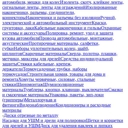
автомобиля, мешки для колес
Изолента, скотч, клейкие ленты,
сигнальные ленты, ленты для ограждений
Изолированные
наконечники, разъемы, соединители,
коннекторы
Наконечники и разъемы без изоляции
Ручной,
электрический и автомобильный инструмент
Краски,
грунтовки, лаки
Кабельные наконечники и гильзы
Охранные
системы и аксессуары
Полировка, ремонт, уход и защита
кузова автомобиля
Провода автомобильные, монтажные,
акустические
Протирочные материалы, салфетки,
губки
Наборы уплотнительных колец, шайб,
шплинтов
Сварочные материалы
Сверла, полотна, плашки,
метчики, миксеры для дрелей
Средства индивидуальной
защиты
Стяжки кабельные, крепеж,
держатели
Термоусадочные трубки, наборы
термоусадок
Строительная химия, товары для дома и
ремонта
Хомуты червячные, силовые, стальные
стяжки
Шиномонтаж
Шумоизоляционные
материалы
Тумблеры, кнопки, клавиши, выключатели
Смазки
и смазочные материалы
Упаковка, пакеты, зип-локи
(грипперы)
Металлорукав и
фитинги
Видеонаблюдение
Кондиционеры и расходные
материлы
-
Диски отрезные по металлу
Насадки для УШМ и дрели для полировки
Щетки и корщетки
для дрелей и УШМ
Диск для удаления наклеек и липких