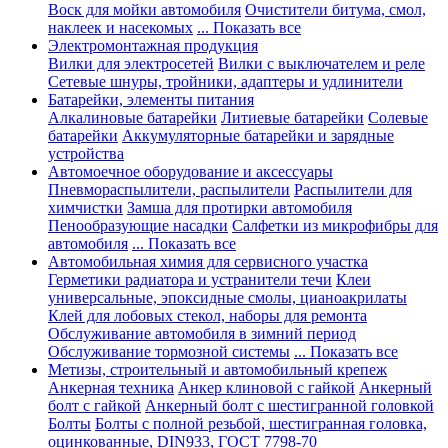
Воск для мойки автомобиля
Очистители битума, смол,
наклеек и насекомых
... Показать все
Электромонтажная продукция
Вилки для электросетей
Вилки с выключателем и реле
Сетевые шнуры, тройники, адаптеры и удлинители
Батарейки, элементы питания
Алкалиновые батарейки
Литиевые батарейки
Солевые
батарейки
Аккумуляторные батарейки и зарядные
устройства
Автомоечное оборудование и аксессуары
Пневмораспылители, распылители
Распылители для
химчистки
Замша для протирки автомобиля
Пенообразующие насадки
Салфетки из микрофибры для
автомобиля
... Показать все
Автомобильная химия для сервисного участка
Герметики радиатора и устранители течи
Клеи
универсальные, эпоксидные смолы, цианоакрилаты
Клей для лобовых стекол, наборы для ремонта
Обслуживание автомобиля в зимний период
Обслуживание тормозной системы
... Показать все
Метизы, строительный и автомобильный крепеж
Анкерная техника
Анкер клиновой с гайкой
Анкерный
болт с гайкой
Анкерный болт с шестигранной головкой
Болты
Болты с полной резьбой, шестигранная головка,
оцинкованные, DIN933, ГОСТ 7798-70