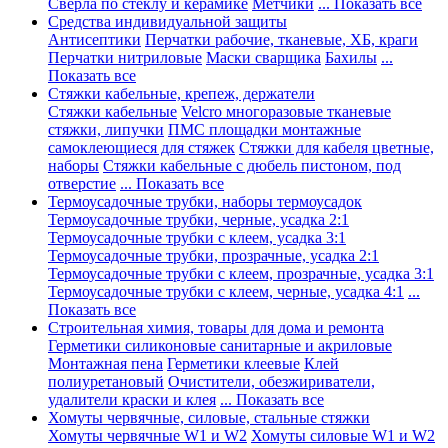
Сверла по стеклу и керамике
Метчики
... Показать все
Средства индивидуальной защиты
Антисептики
Перчатки рабочие, тканевые, ХБ, краги
Перчатки нитриловые
Маски сварщика
Бахилы
...
Показать все
Стяжки кабельные, крепеж, держатели
Стяжки кабельные
Velcro многоразовые тканевые
стяжки, липучки
ПМС площадки монтажные
самоклеющиеся для стяжек
Стяжки для кабеля цветные,
наборы
Стяжки кабельные с дюбель пистоном, под
отверстие
... Показать все
Термоусадочные трубки, наборы термоусадок
Термоусадочные трубки, черные, усадка 2:1
Термоусадочные трубки с клеем, усадка 3:1
Термоусадочные трубки, прозрачные, усадка 2:1
Термоусадочные трубки с клеем, прозрачные, усадка 3:1
Термоусадочные трубки с клеем, черные, усадка 4:1
...
Показать все
Строительная химия, товары для дома и ремонта
Герметики силиконовые санитарные и акриловые
Монтажная пена
Герметики клеевые
Клей
полиуретановый
Очистители, обезжириватели,
удалители краски и клея
... Показать все
Хомуты червячные, силовые, стальные стяжки
Хомуты червячные W1 и W2
Хомуты силовые W1 и W2