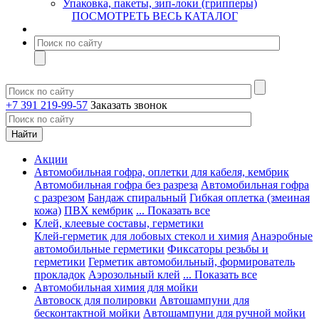
Упаковка, пакеты, зип-локи (грипперы)
ПОСМОТРЕТЬ ВЕСЬ КАТАЛОГ
+7 391 219-99-57
Заказать звонок
Акции
Автомобильная гофра, оплетки для кабеля, кембрик
Автомобильная гофра без разреза
Автомобильная гофра
с разрезом
Бандаж спиральный
Гибкая оплетка (змеиная
кожа)
ПВХ кембрик
... Показать все
Клей, клеевые составы, герметики
Клей-герметик для лобовых стекол и химия
Анаэробные
автомобильные герметики
Фиксаторы резьбы и
герметики
Герметик автомобильный, формирователь
прокладок
Аэрозольный клей
... Показать все
Автомобильная химия для мойки
Автовоск для полировки
Автошампуни для
бесконтактной мойки
Автошампуни для ручной мойки