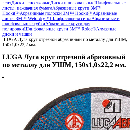
лент
Диски лепестковые
Диски шлифовальные
Шлифовальные
листы, наждачная бумага
Абразивные круги 3M™
Hookit™
Абразивные полоски 3M™ Hookit™
Абразивные
листы 3M™ Wetordry™
Шлифовальная сетка
Абразивные и
шлифовальные губки
Абразивные круги для
полировки
Шлифовальные круги 3M™ Roloc®
Алмазные
диски и чашки
-
LUGA Луга круг отрезной абразивный по металлу для УШМ,
150x1,0x22,2 мм.
LUGA Луга круг отрезной абразивный
по металлу для УШМ, 150x1,0x22,2 мм.