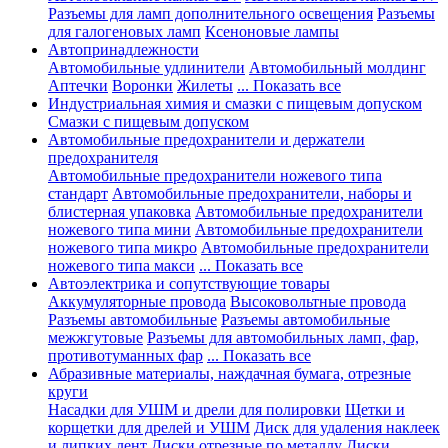
Разъемы для ламп дополнительного освещения
Разъемы
для галогеновых ламп
Ксеноновые лампы
Автопринадлежности
Автомобильные удлинители
Автомобильный молдинг
Аптечки
Воронки
Жилеты
... Показать все
Индустриальная химия и смазки с пищевым допуском
Смазки с пищевым допуском
Автомобильные предохранители и держатели
предохранителя
Автомобильные предохранители ножевого типа
стандарт
Автомобильные предохранители, наборы и
блистерная упаковка
Автомобильные предохранители
ножевого типа мини
Автомобильные предохранители
ножевого типа микро
Автомобильные предохранители
ножевого типа макси
... Показать все
Автоэлектрика и сопутствующие товары
Аккумуляторные провода
Высоковольтные провода
Разъемы автомобильные
Разъемы автомобильные
межжгутовые
Разъемы для автомобильных ламп, фар,
противотуманных фар
... Показать все
Абразивные материалы, наждачная бумага, отрезные
круги
Насадки для УШМ и дрели для полировки
Щетки и
корщетки для дрелей и УШМ
Диск для удаления наклеек
и липких лент
Диски отрезные по металлу
Диски