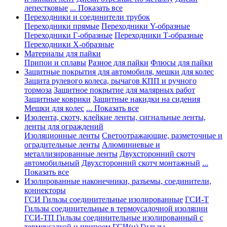
лепестковые
... Показать все
Переходники и соединители трубок
Переходники прямые
Переходники Y-образные
Переходники Г-образные
Переходники Т-образные
Переходники Х-образные
Материалы для пайки
Припои и сплавы
Разное для пайки
Флюсы для пайки
Защитные покрытия для автомобиля, мешки для колес
Защита рулевого колеса, рычагов КПП и ручного
тормоза
Защитное покрытие для малярных работ
Защитные коврики
Защитные накидки на сидения
Мешки для колес
... Показать все
Изолента, скотч, клейкие ленты, сигнальные ленты,
ленты для ограждений
Изоляционные ленты
Светоотражающие, разметочные и
оградительные ленты
Алюминиевые и
металлизированные ленты
Двухсторонний скотч
автомобильный
Двухсторонний скотч монтажный
...
Показать все
Изолированные наконечники, разъемы, соединители,
коннекторы
ГСИ Гильзы соединительные изолированные
ГСИ-Т
Гильзы соединительные в термоусадочной изоляции
ГСИ-ТП Гильзы соединительные изолированный с
термоусадкой и припоем
ГСИ(н) Гильзы