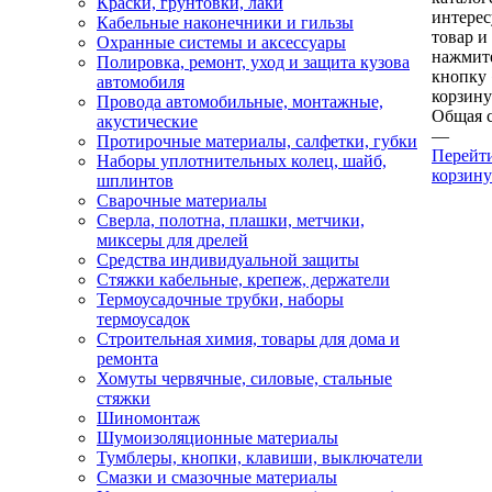
Краски, грунтовки, лаки
интере
Кабельные наконечники и гильзы
товар и
Охранные системы и аксессуары
нажмит
Полировка, ремонт, уход и защита кузова
кнопку
автомобиля
корзину
Провода автомобильные, монтажные,
Общая 
акустические
—
Протирочные материалы, салфетки, губки
Перейт
Наборы уплотнительных колец, шайб,
корзину
шплинтов
Сварочные материалы
Сверла, полотна, плашки, метчики,
миксеры для дрелей
Средства индивидуальной защиты
Стяжки кабельные, крепеж, держатели
Термоусадочные трубки, наборы
термоусадок
Строительная химия, товары для дома и
ремонта
Хомуты червячные, силовые, стальные
стяжки
Шиномонтаж
Шумоизоляционные материалы
Тумблеры, кнопки, клавиши, выключатели
Смазки и смазочные материалы