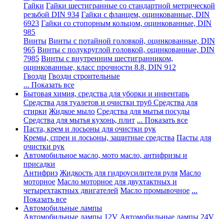
Гайки
Гайки шестигранные со стандартной метрической
резьбой DIN 934
Гайки с фланцем, оцинкованные, DIN
6923
Гайки со стопорным кольцом, оцинкованные, DIN
985
Винты
Винты с потайной головкой, оцинкованные, DIN
965
Винты с полукруглой головкой, оцинкованные, DIN
7985
Винты с внутренним шестигранником,
оцинкованные, класс прочности 8.8, DIN 912
Гвозди
Гвозди строительные
... Показать все
Бытовая химия, средства для уборки и инвентарь
Средства для туалетов и очистки труб
Средства для
стирки
Жидкое мыло
Средства для мытья посуды
Средства для мытья кухонь, плит
... Показать все
Паста, крем и лосьоны для очистки рук
Кремы, спреи и лосьоны, защитные средства
Пасты для
очистки рук
Автомобильное масло, мото масло, антифризы и
присадки
Антифриз
Жидкость для гидроусилителя руля
Масло
моторное
Масло моторное для двухтактных и
четырехтактных двигателей
Масло промывочное
...
Показать все
Автомобильные лампы
Автомобильные лампы 12V
Автомобильные лампы 24V