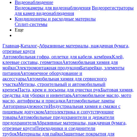
Видеонаблюдение
Видеокамеры для видеонаблюдения
Видеорегистраторы
для камер видеонаблюдения
Кондиционеры и расходные материлы
Сплит-системы
Еще
Главная
-
Каталог
-
Абразивные материалы, наждачная бумага,
отрезные круги
Автомобильная гофра, оплетки для кабеля, кембрик
Клей,
клеевые составы, герметики
Автомобильная химия для
мойки
Электромонтажная продукция
Батарейки, элементы
питания
Автомоечное оборудование и
аксессуары
Автомобильная химия для сервисного
участка
Метизы, строительный и автомобильный
крепеж
Паста, крем и лосьоны для очистки рук
Бытовая химия,
средства для уборки и инвентарь
Автомобильное масло, мото
масло, антифризы и присадки
Автомобильные лампы
Автопринадлежности
Индустриальная химия и смазки с
пищевым допуском
Автоэлектрика и сопутствующие
товары
Автомобильные предохранители и держатели
предохранителя
Абразивные материалы, наждачная бумага,
отрезные круги
Переходники и соединители
трубок
Материалы для пайки
Защитные покрытия для