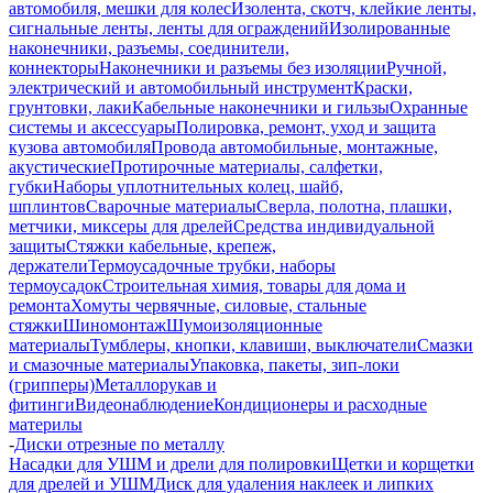
автомобиля, мешки для колес
Изолента, скотч, клейкие ленты,
сигнальные ленты, ленты для ограждений
Изолированные
наконечники, разъемы, соединители,
коннекторы
Наконечники и разъемы без изоляции
Ручной,
электрический и автомобильный инструмент
Краски,
грунтовки, лаки
Кабельные наконечники и гильзы
Охранные
системы и аксессуары
Полировка, ремонт, уход и защита
кузова автомобиля
Провода автомобильные, монтажные,
акустические
Протирочные материалы, салфетки,
губки
Наборы уплотнительных колец, шайб,
шплинтов
Сварочные материалы
Сверла, полотна, плашки,
метчики, миксеры для дрелей
Средства индивидуальной
защиты
Стяжки кабельные, крепеж,
держатели
Термоусадочные трубки, наборы
термоусадок
Строительная химия, товары для дома и
ремонта
Хомуты червячные, силовые, стальные
стяжки
Шиномонтаж
Шумоизоляционные
материалы
Тумблеры, кнопки, клавиши, выключатели
Смазки
и смазочные материалы
Упаковка, пакеты, зип-локи
(грипперы)
Металлорукав и
фитинги
Видеонаблюдение
Кондиционеры и расходные
материлы
-
Диски отрезные по металлу
Насадки для УШМ и дрели для полировки
Щетки и корщетки
для дрелей и УШМ
Диск для удаления наклеек и липких