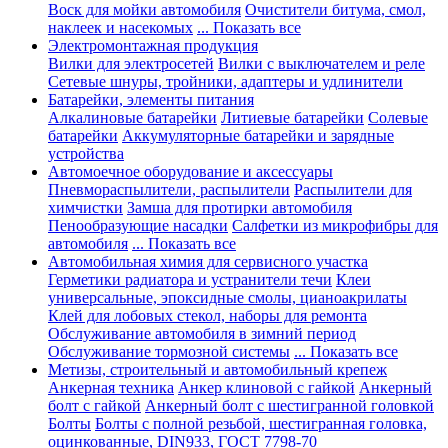
Воск для мойки автомобиля
Очистители битума, смол,
наклеек и насекомых
... Показать все
Электромонтажная продукция
Вилки для электросетей
Вилки с выключателем и реле
Сетевые шнуры, тройники, адаптеры и удлинители
Батарейки, элементы питания
Алкалиновые батарейки
Литиевые батарейки
Солевые
батарейки
Аккумуляторные батарейки и зарядные
устройства
Автомоечное оборудование и аксессуары
Пневмораспылители, распылители
Распылители для
химчистки
Замша для протирки автомобиля
Пенообразующие насадки
Салфетки из микрофибры для
автомобиля
... Показать все
Автомобильная химия для сервисного участка
Герметики радиатора и устранители течи
Клеи
универсальные, эпоксидные смолы, цианоакрилаты
Клей для лобовых стекол, наборы для ремонта
Обслуживание автомобиля в зимний период
Обслуживание тормозной системы
... Показать все
Метизы, строительный и автомобильный крепеж
Анкерная техника
Анкер клиновой с гайкой
Анкерный
болт с гайкой
Анкерный болт с шестигранной головкой
Болты
Болты с полной резьбой, шестигранная головка,
оцинкованные, DIN933, ГОСТ 7798-70