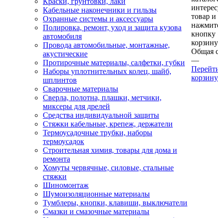
Краски, грунтовки, лаки
интере
Кабельные наконечники и гильзы
товар и
Охранные системы и аксессуары
нажмит
Полировка, ремонт, уход и защита кузова
кнопку
автомобиля
корзину
Провода автомобильные, монтажные,
Общая 
акустические
—
Протирочные материалы, салфетки, губки
Перейт
Наборы уплотнительных колец, шайб,
корзину
шплинтов
Сварочные материалы
Сверла, полотна, плашки, метчики,
миксеры для дрелей
Средства индивидуальной защиты
Стяжки кабельные, крепеж, держатели
Термоусадочные трубки, наборы
термоусадок
Строительная химия, товары для дома и
ремонта
Хомуты червячные, силовые, стальные
стяжки
Шиномонтаж
Шумоизоляционные материалы
Тумблеры, кнопки, клавиши, выключатели
Смазки и смазочные материалы