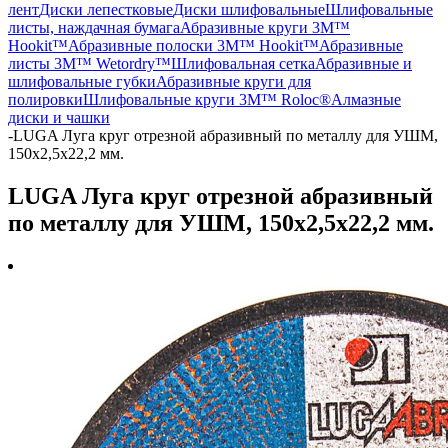
лент
Диски лепестковые
Диски шлифовальные
Шлифовальные
листы, наждачная бумага
Абразивные круги 3M™
Hookit™
Абразивные полоски 3M™ Hookit™
Абразивные
листы 3M™ Wetordry™
Шлифовальная сетка
Абразивные и
шлифовальные губки
Абразивные круги для
полировки
Шлифовальные круги 3M™ Roloc®
Алмазные
диски и чашки
-
LUGA Луга круг отрезной абразивный по металлу для УШМ,
150х2,5х22,2 мм.
LUGA Луга круг отрезной абразивный
по металлу для УШМ, 150х2,5х22,2 мм.