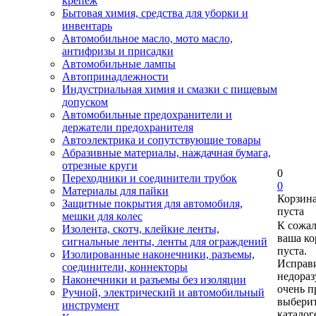
крепеж
Бытовая химия, средства для уборки и
инвентарь
Автомобильное масло, мото масло,
антифризы и присадки
Автомобильные лампы
Автопринадлежности
Индустриальная химия и смазки с пищевым
допуском
Автомобильные предохранители и
держатели предохранителя
Автоэлектрика и сопутствующие товары
Абразивные материалы, наждачная бумага,
отрезные круги
0
Переходники и соединители трубок
0
Материалы для пайки
Корзин
Защитные покрытия для автомобиля,
пуста
мешки для колес
К сожа
Изолента, скотч, клейкие ленты,
ваша ко
сигнальные ленты, ленты для ограждений
пуста.
Изолированные наконечники, разъемы,
Исправи
соединители, коннекторы
недора
Наконечники и разъемы без изоляции
очень п
Ручной, электрический и автомобильный
выберит
инструмент
каталог