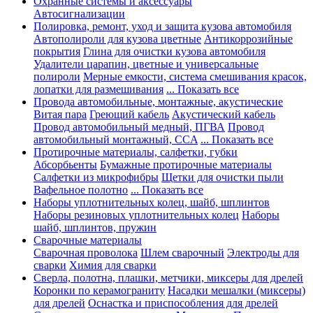
Охранные системы и аксессуары
Автосигнализации
Полировка, ремонт, уход и защита кузова автомобиля
Автополироли для кузова цветные
Антикоррозийные
покрытия
Глина для очистки кузова автомобиля
Удалители царапин, цветные и универсальные
полироли
Мерные емкости, система смешивания красок,
лопатки для размешивания
... Показать все
Провода автомобильные, монтажные, акустические
Витая пара
Греющий кабель
Акустический кабель
Провод автомобильный медный, ПГВА
Провод
автомобильный монтажный, CCA
... Показать все
Протирочные материалы, салфетки, губки
Абсорбьенты
Бумажные протирочные материалы
Салфетки из микрофибры
Щетки для очистки пыли
Вафельное полотно
... Показать все
Наборы уплотнительных колец, шайб, шплинтов
Наборы резиновых уплотнительных колец
Наборы
шайб, шплинтов, пружин
Сварочные материалы
Сварочная проволока
Шлем сварочный
Электроды для
сварки
Химия для сварки
Сверла, полотна, плашки, метчики, миксеры для дрелей
Коронки по керамограниту
Насадки мешалки (миксеры)
для дрелей
Оснастка и приспособления для дрелей