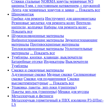
Стяжки стальные
NORMA хомуты червячные W3
ширина 9 мм. с постоянным натяжением, с пружиной
Лента для червячных хомутов и замки
... Показать все
Шиномонтаж
Грибки для ремонта
Инструмент для шиномонтажа
Резиновые заплатки для ремонта колес
Вентили,
ниппели, колпачки
Наборы для ремонта колес
...
Показать все
Шумоизоляционные материалы
Вибропоглощающие материалы
Звукопоглощающие
материалы
Противоскрипные материалы
Теплоизоляционные материалы
Уплотнительные
материалы
... Показать все
Тумблеры, кнопки, клавиши, выключатели
Батарейные отсеки
Индикаторы
Выключатели
Тумблеры
Смазки и смазочные материалы
Адгезионные смазки
Медные смазки
Силиконовые
смазки
Смазки для подшипников
Смазки
высокотемпературные
... Показать все
Упаковка, пакеты, зип-локи (грипперы)
Пакеты зип-лок (грипперы)
Мешки для мусора
Металлорукав и фитинги
Металлорукав герметичный в ПВХ изоляции Р3-ЦПнг-
LS