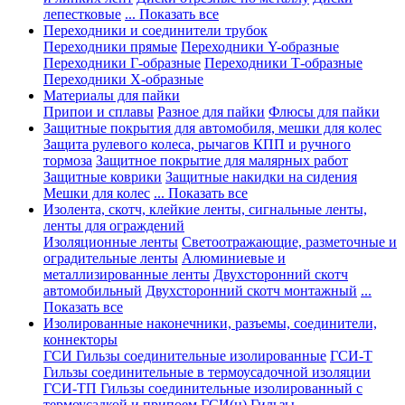
лепестковые
... Показать все
Переходники и соединители трубок
Переходники прямые
Переходники Y-образные
Переходники Г-образные
Переходники Т-образные
Переходники Х-образные
Материалы для пайки
Припои и сплавы
Разное для пайки
Флюсы для пайки
Защитные покрытия для автомобиля, мешки для колес
Защита рулевого колеса, рычагов КПП и ручного
тормоза
Защитное покрытие для малярных работ
Защитные коврики
Защитные накидки на сидения
Мешки для колес
... Показать все
Изолента, скотч, клейкие ленты, сигнальные ленты,
ленты для ограждений
Изоляционные ленты
Светоотражающие, разметочные и
оградительные ленты
Алюминиевые и
металлизированные ленты
Двухсторонний скотч
автомобильный
Двухсторонний скотч монтажный
...
Показать все
Изолированные наконечники, разъемы, соединители,
коннекторы
ГСИ Гильзы соединительные изолированные
ГСИ-Т
Гильзы соединительные в термоусадочной изоляции
ГСИ-ТП Гильзы соединительные изолированный с
термоусадкой и припоем
ГСИ(н) Гильзы