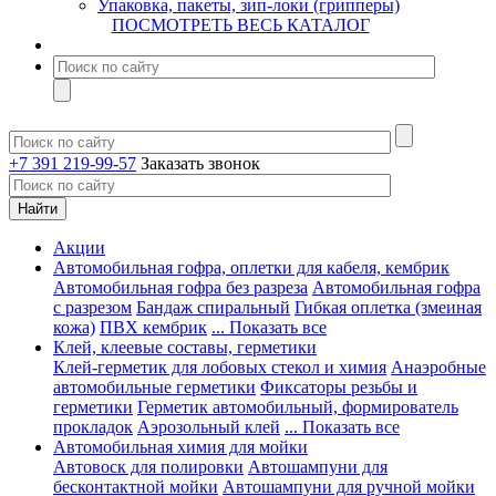
Упаковка, пакеты, зип-локи (грипперы)
ПОСМОТРЕТЬ ВЕСЬ КАТАЛОГ
+7 391 219-99-57
Заказать звонок
Акции
Автомобильная гофра, оплетки для кабеля, кембрик
Автомобильная гофра без разреза
Автомобильная гофра
с разрезом
Бандаж спиральный
Гибкая оплетка (змеиная
кожа)
ПВХ кембрик
... Показать все
Клей, клеевые составы, герметики
Клей-герметик для лобовых стекол и химия
Анаэробные
автомобильные герметики
Фиксаторы резьбы и
герметики
Герметик автомобильный, формирователь
прокладок
Аэрозольный клей
... Показать все
Автомобильная химия для мойки
Автовоск для полировки
Автошампуни для
бесконтактной мойки
Автошампуни для ручной мойки