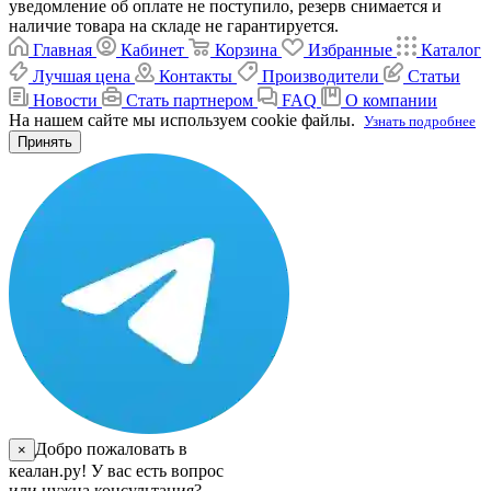
уведомление об оплате не поступило, резерв снимается и
наличие товара на складе не гарантируется.
Главная
Кабинет
Корзина
Избранные
Каталог
Лучшая цена
Контакты
Производители
Статьи
Новости
Стать партнером
FAQ
О компании
На нашем сайте мы используем cookie файлы.
Узнать подробнее
Принять
Добро пожаловать в
×
кеалан.ру! У вас есть вопрос
или нужна консультация?