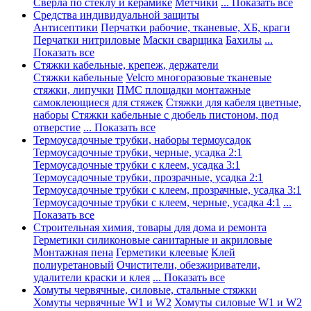
Сверла по стеклу и керамике
Метчики
... Показать все
Средства индивидуальной защиты
Антисептики
Перчатки рабочие, тканевые, ХБ, краги
Перчатки нитриловые
Маски сварщика
Бахилы
...
Показать все
Стяжки кабельные, крепеж, держатели
Стяжки кабельные
Velcro многоразовые тканевые
стяжки, липучки
ПМС площадки монтажные
самоклеющиеся для стяжек
Стяжки для кабеля цветные,
наборы
Стяжки кабельные с дюбель пистоном, под
отверстие
... Показать все
Термоусадочные трубки, наборы термоусадок
Термоусадочные трубки, черные, усадка 2:1
Термоусадочные трубки с клеем, усадка 3:1
Термоусадочные трубки, прозрачные, усадка 2:1
Термоусадочные трубки с клеем, прозрачные, усадка 3:1
Термоусадочные трубки с клеем, черные, усадка 4:1
...
Показать все
Строительная химия, товары для дома и ремонта
Герметики силиконовые санитарные и акриловые
Монтажная пена
Герметики клеевые
Клей
полиуретановый
Очистители, обезжириватели,
удалители краски и клея
... Показать все
Хомуты червячные, силовые, стальные стяжки
Хомуты червячные W1 и W2
Хомуты силовые W1 и W2