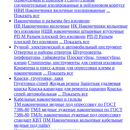
соединительные изолированные в нейлоновом корпусе
НВИ Наконечники вилочные изолированные
...
Показать все
Наконечники и разъемы без изоляции
НВ Наконечники вилочные
НК Наконечники кольцевые
без изоляции
НШВ наконечники штыревые втулочные
РП-М Разъем плоский без изоляции
РП-П Разъем
плоский без изоляции
... Показать все
Ручной, электрический и автомобильный инструмент
Отвертки и наборы отверток
Шуруповерты,
перфораторы, гайковерты
Плоскогубцы, тонкогубцы,
клещи
Стрипперы, инструменты для снятия изоляции
Кримперы и пресс-клещи для опрессовки клемм и
наконечников
... Показать все
Краски, грунтовки, лаки
Грунтовки-спрей
Жидкая резина
Защитная удаляемая
краска
Краска-карандаш для ремонта царапин
Краска-
спрей автомобильная
... Показать все
Кабельные наконечники и гильзы
ТМ наконечники медные под опрессовку по ГОСТ
7386-80
ТМЛ медные луженые наконечники по ГОСТ
7386-80
ТМЛс наконечники луженые под опрессовку
стандарт КВТ
ПМ Наконечники кольцевые кабельные
медные под пайку