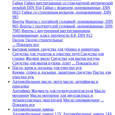
Гайки
Гайки шестигранные со стандартной метрической
резьбой DIN 934
Гайки с фланцем, оцинкованные, DIN
6923
Гайки со стопорным кольцом, оцинкованные, DIN
985
Винты
Винты с потайной головкой, оцинкованные, DIN
965
Винты с полукруглой головкой, оцинкованные, DIN
7985
Винты с внутренним шестигранником,
оцинкованные, класс прочности 8.8, DIN 912
Гвозди
Гвозди строительные
... Показать все
Бытовая химия, средства для уборки и инвентарь
Средства для туалетов и очистки труб
Средства для
стирки
Жидкое мыло
Средства для мытья посуды
Средства для мытья кухонь, плит
... Показать все
Паста, крем и лосьоны для очистки рук
Кремы, спреи и лосьоны, защитные средства
Пасты для
очистки рук
Автомобильное масло, мото масло, антифризы и
присадки
Антифриз
Жидкость для гидроусилителя руля
Масло
моторное
Масло моторное для двухтактных и
четырехтактных двигателей
Масло промывочное
...
Показать все
Автомобильные лампы
Автомобильные лампы 12V
Автомобильные лампы 24V