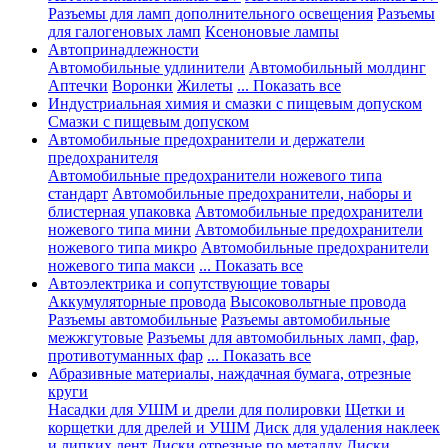
Разъемы для ламп дополнительного освещения
Разъемы
для галогеновых ламп
Ксеноновые лампы
Автопринадлежности
Автомобильные удлинители
Автомобильный молдинг
Аптечки
Воронки
Жилеты
... Показать все
Индустриальная химия и смазки с пищевым допуском
Смазки с пищевым допуском
Автомобильные предохранители и держатели
предохранителя
Автомобильные предохранители ножевого типа
стандарт
Автомобильные предохранители, наборы и
блистерная упаковка
Автомобильные предохранители
ножевого типа мини
Автомобильные предохранители
ножевого типа микро
Автомобильные предохранители
ножевого типа макси
... Показать все
Автоэлектрика и сопутствующие товары
Аккумуляторные провода
Высоковольтные провода
Разъемы автомобильные
Разъемы автомобильные
межжгутовые
Разъемы для автомобильных ламп, фар,
противотуманных фар
... Показать все
Абразивные материалы, наждачная бумага, отрезные
круги
Насадки для УШМ и дрели для полировки
Щетки и
корщетки для дрелей и УШМ
Диск для удаления наклеек
и липких лент
Диски отрезные по металлу
Диски