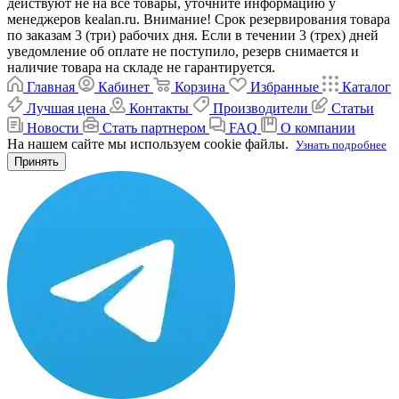
действуют не на все товары, уточните информацию у
менеджеров kealan.ru. Внимание! Срок резервирования товара
по заказам 3 (три) рабочих дня. Если в течении 3 (трех) дней
уведомление об оплате не поступило, резерв снимается и
наличие товара на складе не гарантируется.
Главная
Кабинет
Корзина
Избранные
Каталог
Лучшая цена
Контакты
Производители
Статьи
Новости
Стать партнером
FAQ
О компании
На нашем сайте мы используем cookie файлы.
Узнать подробнее
Принять