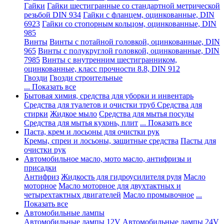
Гайки
Гайки шестигранные со стандартной метрической
резьбой DIN 934
Гайки с фланцем, оцинкованные, DIN
6923
Гайки со стопорным кольцом, оцинкованные, DIN
985
Винты
Винты с потайной головкой, оцинкованные, DIN
965
Винты с полукруглой головкой, оцинкованные, DIN
7985
Винты с внутренним шестигранником,
оцинкованные, класс прочности 8.8, DIN 912
Гвозди
Гвозди строительные
... Показать все
Бытовая химия, средства для уборки и инвентарь
Средства для туалетов и очистки труб
Средства для
стирки
Жидкое мыло
Средства для мытья посуды
Средства для мытья кухонь, плит
... Показать все
Паста, крем и лосьоны для очистки рук
Кремы, спреи и лосьоны, защитные средства
Пасты для
очистки рук
Автомобильное масло, мото масло, антифризы и
присадки
Антифриз
Жидкость для гидроусилителя руля
Масло
моторное
Масло моторное для двухтактных и
четырехтактных двигателей
Масло промывочное
...
Показать все
Автомобильные лампы
Автомобильные лампы 12V
Автомобильные лампы 24V