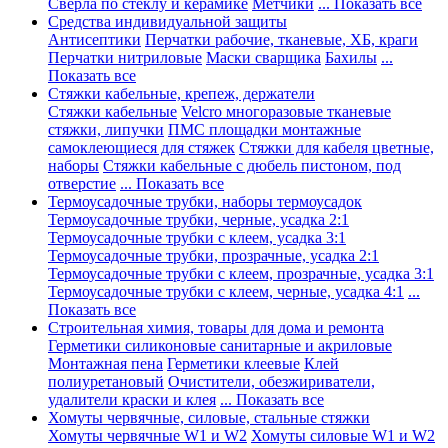
Сверла по стеклу и керамике
Метчики
... Показать все
Средства индивидуальной защиты
Антисептики
Перчатки рабочие, тканевые, ХБ, краги
Перчатки нитриловые
Маски сварщика
Бахилы
...
Показать все
Стяжки кабельные, крепеж, держатели
Стяжки кабельные
Velcro многоразовые тканевые
стяжки, липучки
ПМС площадки монтажные
самоклеющиеся для стяжек
Стяжки для кабеля цветные,
наборы
Стяжки кабельные с дюбель пистоном, под
отверстие
... Показать все
Термоусадочные трубки, наборы термоусадок
Термоусадочные трубки, черные, усадка 2:1
Термоусадочные трубки с клеем, усадка 3:1
Термоусадочные трубки, прозрачные, усадка 2:1
Термоусадочные трубки с клеем, прозрачные, усадка 3:1
Термоусадочные трубки с клеем, черные, усадка 4:1
...
Показать все
Строительная химия, товары для дома и ремонта
Герметики силиконовые санитарные и акриловые
Монтажная пена
Герметики клеевые
Клей
полиуретановый
Очистители, обезжириватели,
удалители краски и клея
... Показать все
Хомуты червячные, силовые, стальные стяжки
Хомуты червячные W1 и W2
Хомуты силовые W1 и W2