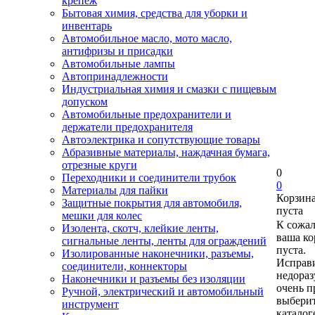
крепеж
Бытовая химия, средства для уборки и
инвентарь
Автомобильное масло, мото масло,
антифризы и присадки
Автомобильные лампы
Автопринадлежности
Индустриальная химия и смазки с пищевым
допуском
Автомобильные предохранители и
держатели предохранителя
Автоэлектрика и сопутствующие товары
Абразивные материалы, наждачная бумага,
отрезные круги
0
Переходники и соединители трубок
0
Материалы для пайки
Корзин
Защитные покрытия для автомобиля,
пуста
мешки для колес
К сожа
Изолента, скотч, клейкие ленты,
ваша ко
сигнальные ленты, ленты для ограждений
пуста.
Изолированные наконечники, разъемы,
Исправи
соединители, коннекторы
недора
Наконечники и разъемы без изоляции
очень п
Ручной, электрический и автомобильный
выберит
инструмент
каталог