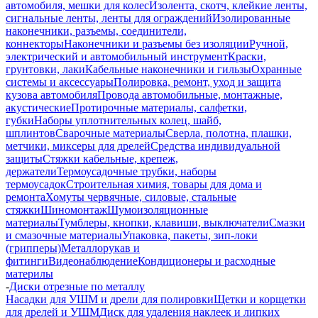
автомобиля, мешки для колес
Изолента, скотч, клейкие ленты,
сигнальные ленты, ленты для ограждений
Изолированные
наконечники, разъемы, соединители,
коннекторы
Наконечники и разъемы без изоляции
Ручной,
электрический и автомобильный инструмент
Краски,
грунтовки, лаки
Кабельные наконечники и гильзы
Охранные
системы и аксессуары
Полировка, ремонт, уход и защита
кузова автомобиля
Провода автомобильные, монтажные,
акустические
Протирочные материалы, салфетки,
губки
Наборы уплотнительных колец, шайб,
шплинтов
Сварочные материалы
Сверла, полотна, плашки,
метчики, миксеры для дрелей
Средства индивидуальной
защиты
Стяжки кабельные, крепеж,
держатели
Термоусадочные трубки, наборы
термоусадок
Строительная химия, товары для дома и
ремонта
Хомуты червячные, силовые, стальные
стяжки
Шиномонтаж
Шумоизоляционные
материалы
Тумблеры, кнопки, клавиши, выключатели
Смазки
и смазочные материалы
Упаковка, пакеты, зип-локи
(грипперы)
Металлорукав и
фитинги
Видеонаблюдение
Кондиционеры и расходные
материлы
-
Диски отрезные по металлу
Насадки для УШМ и дрели для полировки
Щетки и корщетки
для дрелей и УШМ
Диск для удаления наклеек и липких