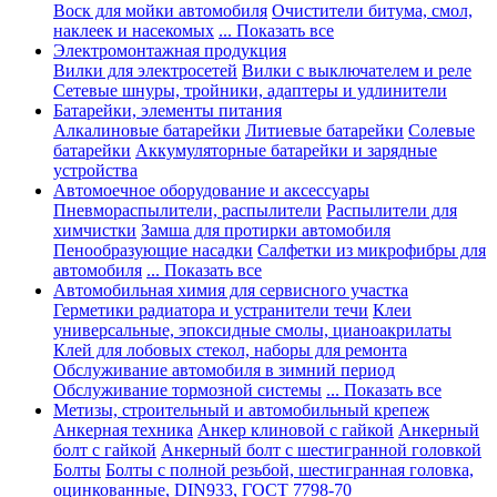
Воск для мойки автомобиля
Очистители битума, смол,
наклеек и насекомых
... Показать все
Электромонтажная продукция
Вилки для электросетей
Вилки с выключателем и реле
Сетевые шнуры, тройники, адаптеры и удлинители
Батарейки, элементы питания
Алкалиновые батарейки
Литиевые батарейки
Солевые
батарейки
Аккумуляторные батарейки и зарядные
устройства
Автомоечное оборудование и аксессуары
Пневмораспылители, распылители
Распылители для
химчистки
Замша для протирки автомобиля
Пенообразующие насадки
Салфетки из микрофибры для
автомобиля
... Показать все
Автомобильная химия для сервисного участка
Герметики радиатора и устранители течи
Клеи
универсальные, эпоксидные смолы, цианоакрилаты
Клей для лобовых стекол, наборы для ремонта
Обслуживание автомобиля в зимний период
Обслуживание тормозной системы
... Показать все
Метизы, строительный и автомобильный крепеж
Анкерная техника
Анкер клиновой с гайкой
Анкерный
болт с гайкой
Анкерный болт с шестигранной головкой
Болты
Болты с полной резьбой, шестигранная головка,
оцинкованные, DIN933, ГОСТ 7798-70