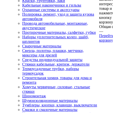
Краски, грунтовки, лаки
интере
Кабельные наконечники и гильзы
товар и
Охранные системы и аксессуары
нажмит
Полировка, ремонт, уход и защита кузова
кнопку
автомобиля
корзину
Провода автомобильные, монтажные,
Общая 
акустические
—
Протирочные материалы, салфетки, губки
Перейт
Наборы уплотнительных колец, шайб,
корзину
шплинтов
Сварочные материалы
Сверла, полотна, плашки, метчики,
миксеры для дрелей
Средства индивидуальной защиты
Стяжки кабельные, крепеж, держатели
Термоусадочные трубки, наборы
термоусадок
Строительная химия, товары для дома и
ремонта
Хомуты червячные, силовые, стальные
стяжки
Шиномонтаж
Шумоизоляционные материалы
Тумблеры, кнопки, клавиши, выключатели
Смазки и смазочные материалы