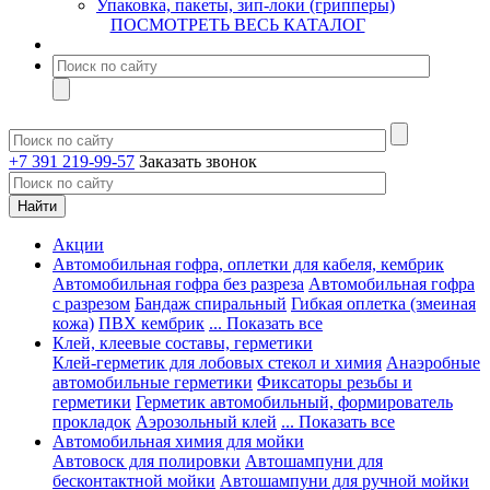
Упаковка, пакеты, зип-локи (грипперы)
ПОСМОТРЕТЬ ВЕСЬ КАТАЛОГ
+7 391 219-99-57
Заказать звонок
Акции
Автомобильная гофра, оплетки для кабеля, кембрик
Автомобильная гофра без разреза
Автомобильная гофра
с разрезом
Бандаж спиральный
Гибкая оплетка (змеиная
кожа)
ПВХ кембрик
... Показать все
Клей, клеевые составы, герметики
Клей-герметик для лобовых стекол и химия
Анаэробные
автомобильные герметики
Фиксаторы резьбы и
герметики
Герметик автомобильный, формирователь
прокладок
Аэрозольный клей
... Показать все
Автомобильная химия для мойки
Автовоск для полировки
Автошампуни для
бесконтактной мойки
Автошампуни для ручной мойки