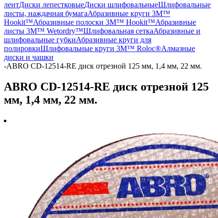
лент
Диски лепестковые
Диски шлифовальные
Шлифовальные
листы, наждачная бумага
Абразивные круги 3M™
Hookit™
Абразивные полоски 3M™ Hookit™
Абразивные
листы 3M™ Wetordry™
Шлифовальная сетка
Абразивные и
шлифовальные губки
Абразивные круги для
полировки
Шлифовальные круги 3M™ Roloc®
Алмазные
диски и чашки
-
ABRO CD-12514-RE диск отрезной 125 мм, 1,4 мм, 22 мм.
ABRO CD-12514-RE диск отрезной 125
мм, 1,4 мм, 22 мм.