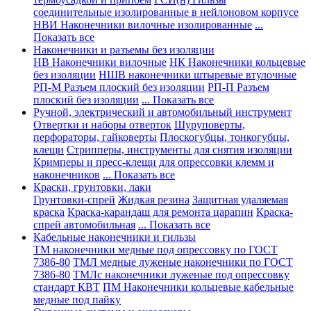
соединительные изолированные в нейлоновом корпусе
НВИ Наконечники вилочные изолированные
...
Показать все
Наконечники и разъемы без изоляции
НВ Наконечники вилочные
НК Наконечники кольцевые
без изоляции
НШВ наконечники штыревые втулочные
РП-М Разъем плоский без изоляции
РП-П Разъем
плоский без изоляции
... Показать все
Ручной, электрический и автомобильный инструмент
Отвертки и наборы отверток
Шуруповерты,
перфораторы, гайковерты
Плоскогубцы, тонкогубцы,
клещи
Стрипперы, инструменты для снятия изоляции
Кримперы и пресс-клещи для опрессовки клемм и
наконечников
... Показать все
Краски, грунтовки, лаки
Грунтовки-спрей
Жидкая резина
Защитная удаляемая
краска
Краска-карандаш для ремонта царапин
Краска-
спрей автомобильная
... Показать все
Кабельные наконечники и гильзы
ТМ наконечники медные под опрессовку по ГОСТ
7386-80
ТМЛ медные луженые наконечники по ГОСТ
7386-80
ТМЛс наконечники луженые под опрессовку
стандарт КВТ
ПМ Наконечники кольцевые кабельные
медные под пайку