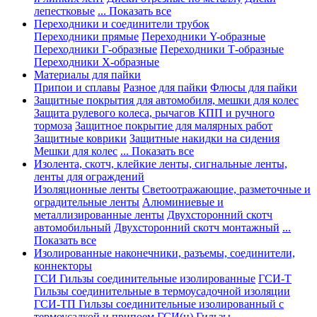
лепестковые
... Показать все
Переходники и соединители трубок
Переходники прямые
Переходники Y-образные
Переходники Г-образные
Переходники Т-образные
Переходники Х-образные
Материалы для пайки
Припои и сплавы
Разное для пайки
Флюсы для пайки
Защитные покрытия для автомобиля, мешки для колес
Защита рулевого колеса, рычагов КПП и ручного
тормоза
Защитное покрытие для малярных работ
Защитные коврики
Защитные накидки на сидения
Мешки для колес
... Показать все
Изолента, скотч, клейкие ленты, сигнальные ленты,
ленты для ограждений
Изоляционные ленты
Светоотражающие, разметочные и
оградительные ленты
Алюминиевые и
металлизированные ленты
Двухсторонний скотч
автомобильный
Двухсторонний скотч монтажный
...
Показать все
Изолированные наконечники, разъемы, соединители,
коннекторы
ГСИ Гильзы соединительные изолированные
ГСИ-Т
Гильзы соединительные в термоусадочной изоляции
ГСИ-ТП Гильзы соединительные изолированный с
термоусадкой и припоем
ГСИ(н) Гильзы