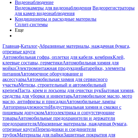
Видеонаблюдение
Видеокамеры для видеонаблюдения
Видеорегистраторы
для камер видеонаблюдения
Кондиционеры и расходные материлы
Сплит-системы
Еще
Главная
-
Каталог
-
Абразивные материалы, наждачная бумага,
отрезные круги
Автомобильная гофра, оплетки для кабеля, кембрик
Клей,
клеевые составы, герметики
Автомобильная химия для
мойки
Электромонтажная продукция
Батарейки, элементы
питания
Автомоечное оборудование и
аксессуары
Автомобильная химия для сервисного
участка
Метизы, строительный и автомобильный
крепеж
Паста, крем и лосьоны для очистки рук
Бытовая химия,
средства для уборки и инвентарь
Автомобильное масло, мото
масло, антифризы и присадки
Автомобильные лампы
Автопринадлежности
Индустриальная химия и смазки с
пищевым допуском
Автоэлектрика и сопутствующие
товары
Автомобильные предохранители и держатели
предохранителя
Абразивные материалы, наждачная бумага,
отрезные круги
Переходники и соединители
трубок
Материалы для пайки
Защитные покрытия для