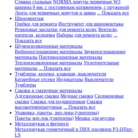
Стяжки стальные
NORMA хомуты червячные W3
ширина 9 мм. с постоянным натяжением, с пружиной
Лента для червячных хомутов и замки
... Показать все
Шиномонтаж
Грибки для ремонта
Инструмент для шиномонтажа
Резиновые заплатки для ремонта колес
Вентили,
ниппели, колпачки
Наборы для ремонта колес
...
Показать все
Шумоизоляционные материалы
Вибропоглощающие материалы
Звукопоглощающие
материалы
Противоскрипные материалы
Теплоизоляционные материалы
Уплотнительные
материалы
... Показать все
Тумблеры, кнопки, клавиши, выключатели
Батарейные отсеки
Индикаторы
Выключатели
Тумблеры
Смазки и смазочные материалы
Адгезионные смазки
Медные смазки
Силиконовые
смазки
Смазки для подшипников
Смазки
высокотемпературные
... Показать все
Упаковка, пакеты, зип-локи (грипперы)
Пакеты зип-лок (грипперы)
Мешки для мусора
Металлорукав и фитинги
Металлорукав герметичный в ПВХ изоляции Р3-ЦПнг-
LS