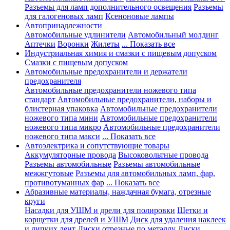
Разъемы для ламп дополнительного освещения
Разъемы
для галогеновых ламп
Ксеноновые лампы
Автопринадлежности
Автомобильные удлинители
Автомобильный молдинг
Аптечки
Воронки
Жилеты
... Показать все
Индустриальная химия и смазки с пищевым допуском
Смазки с пищевым допуском
Автомобильные предохранители и держатели
предохранителя
Автомобильные предохранители ножевого типа
стандарт
Автомобильные предохранители, наборы и
блистерная упаковка
Автомобильные предохранители
ножевого типа мини
Автомобильные предохранители
ножевого типа микро
Автомобильные предохранители
ножевого типа макси
... Показать все
Автоэлектрика и сопутствующие товары
Аккумуляторные провода
Высоковольтные провода
Разъемы автомобильные
Разъемы автомобильные
межжгутовые
Разъемы для автомобильных ламп, фар,
противотуманных фар
... Показать все
Абразивные материалы, наждачная бумага, отрезные
круги
Насадки для УШМ и дрели для полировки
Щетки и
корщетки для дрелей и УШМ
Диск для удаления наклеек
и липких лент
Диски отрезные по металлу
Диски