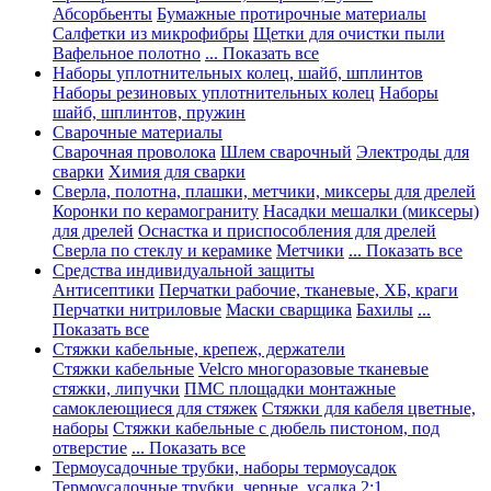
Абсорбьенты
Бумажные протирочные материалы
Салфетки из микрофибры
Щетки для очистки пыли
Вафельное полотно
... Показать все
Наборы уплотнительных колец, шайб, шплинтов
Наборы резиновых уплотнительных колец
Наборы
шайб, шплинтов, пружин
Сварочные материалы
Сварочная проволока
Шлем сварочный
Электроды для
сварки
Химия для сварки
Сверла, полотна, плашки, метчики, миксеры для дрелей
Коронки по керамограниту
Насадки мешалки (миксеры)
для дрелей
Оснастка и приспособления для дрелей
Сверла по стеклу и керамике
Метчики
... Показать все
Средства индивидуальной защиты
Антисептики
Перчатки рабочие, тканевые, ХБ, краги
Перчатки нитриловые
Маски сварщика
Бахилы
...
Показать все
Стяжки кабельные, крепеж, держатели
Стяжки кабельные
Velcro многоразовые тканевые
стяжки, липучки
ПМС площадки монтажные
самоклеющиеся для стяжек
Стяжки для кабеля цветные,
наборы
Стяжки кабельные с дюбель пистоном, под
отверстие
... Показать все
Термоусадочные трубки, наборы термоусадок
Термоусадочные трубки, черные, усадка 2:1