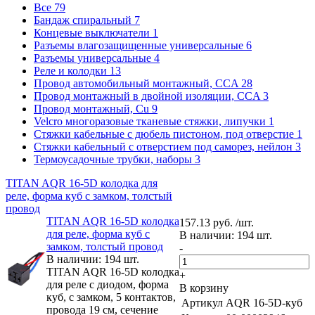
Все
79
Бандаж спиральный
7
Концевые выключатели
1
Разъемы влагозащищенные универсальные
6
Разъемы универсальные
4
Реле и колодки
13
Провод автомобильный монтажный, CCA
28
Провод монтажный в двойной изоляции, CCA
3
Провод монтажный, Cu
9
Velcro многоразовые тканевые стяжки, липучки
1
Стяжки кабельные с дюбель пистоном, под отверстие
1
Стяжки кабельный с отверстием под саморез, нейлон
3
Термоусадочные трубки, наборы
3
TITAN AQR 16-5D колодка для
реле, форма куб с замком, толстый
провод
TITAN AQR 16-5D колодка
157.13 руб. /шт.
для реле, форма куб с
В наличии: 194 шт.
замком, толстый провод
-
В наличии: 194 шт.
TITAN AQR 16-5D колодка
+
для реле с диодом, форма
В корзину
куб, с замком, 5 контактов,
Артикул
AQR 16-5D-куб
провода 19 см, сечение