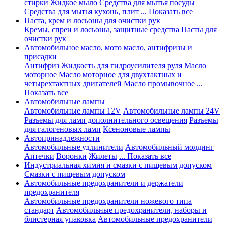
стирки
Жидкое мыло
Средства для мытья посуды
Средства для мытья кухонь, плит
... Показать все
Паста, крем и лосьоны для очистки рук
Кремы, спреи и лосьоны, защитные средства
Пасты для
очистки рук
Автомобильное масло, мото масло, антифризы и
присадки
Антифриз
Жидкость для гидроусилителя руля
Масло
моторное
Масло моторное для двухтактных и
четырехтактных двигателей
Масло промывочное
...
Показать все
Автомобильные лампы
Автомобильные лампы 12V
Автомобильные лампы 24V
Разъемы для ламп дополнительного освещения
Разъемы
для галогеновых ламп
Ксеноновые лампы
Автопринадлежности
Автомобильные удлинители
Автомобильный молдинг
Аптечки
Воронки
Жилеты
... Показать все
Индустриальная химия и смазки с пищевым допуском
Смазки с пищевым допуском
Автомобильные предохранители и держатели
предохранителя
Автомобильные предохранители ножевого типа
стандарт
Автомобильные предохранители, наборы и
блистерная упаковка
Автомобильные предохранители