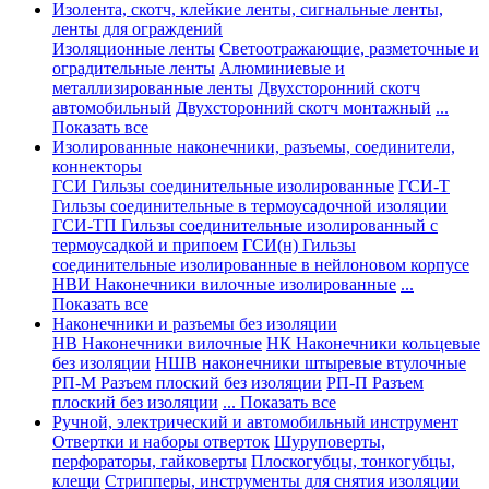
Изолента, скотч, клейкие ленты, сигнальные ленты,
ленты для ограждений
Изоляционные ленты
Светоотражающие, разметочные и
оградительные ленты
Алюминиевые и
металлизированные ленты
Двухсторонний скотч
автомобильный
Двухсторонний скотч монтажный
...
Показать все
Изолированные наконечники, разъемы, соединители,
коннекторы
ГСИ Гильзы соединительные изолированные
ГСИ-Т
Гильзы соединительные в термоусадочной изоляции
ГСИ-ТП Гильзы соединительные изолированный с
термоусадкой и припоем
ГСИ(н) Гильзы
соединительные изолированные в нейлоновом корпусе
НВИ Наконечники вилочные изолированные
...
Показать все
Наконечники и разъемы без изоляции
НВ Наконечники вилочные
НК Наконечники кольцевые
без изоляции
НШВ наконечники штыревые втулочные
РП-М Разъем плоский без изоляции
РП-П Разъем
плоский без изоляции
... Показать все
Ручной, электрический и автомобильный инструмент
Отвертки и наборы отверток
Шуруповерты,
перфораторы, гайковерты
Плоскогубцы, тонкогубцы,
клещи
Стрипперы, инструменты для снятия изоляции