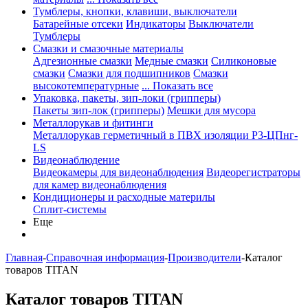
Тумблеры, кнопки, клавиши, выключатели
Батарейные отсеки
Индикаторы
Выключатели
Тумблеры
Смазки и смазочные материалы
Адгезионные смазки
Медные смазки
Силиконовые
смазки
Смазки для подшипников
Смазки
высокотемпературные
... Показать все
Упаковка, пакеты, зип-локи (грипперы)
Пакеты зип-лок (грипперы)
Мешки для мусора
Металлорукав и фитинги
Металлорукав герметичный в ПВХ изоляции Р3-ЦПнг-
LS
Видеонаблюдение
Видеокамеры для видеонаблюдения
Видеорегистраторы
для камер видеонаблюдения
Кондиционеры и расходные материлы
Сплит-системы
Еще
Главная
-
Справочная информация
-
Производители
-
Каталог
товаров TITAN
Каталог товаров TITAN