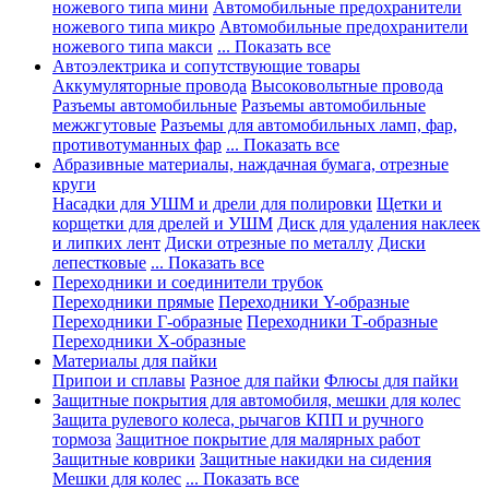
ножевого типа мини
Автомобильные предохранители
ножевого типа микро
Автомобильные предохранители
ножевого типа макси
... Показать все
Автоэлектрика и сопутствующие товары
Аккумуляторные провода
Высоковольтные провода
Разъемы автомобильные
Разъемы автомобильные
межжгутовые
Разъемы для автомобильных ламп, фар,
противотуманных фар
... Показать все
Абразивные материалы, наждачная бумага, отрезные
круги
Насадки для УШМ и дрели для полировки
Щетки и
корщетки для дрелей и УШМ
Диск для удаления наклеек
и липких лент
Диски отрезные по металлу
Диски
лепестковые
... Показать все
Переходники и соединители трубок
Переходники прямые
Переходники Y-образные
Переходники Г-образные
Переходники Т-образные
Переходники Х-образные
Материалы для пайки
Припои и сплавы
Разное для пайки
Флюсы для пайки
Защитные покрытия для автомобиля, мешки для колес
Защита рулевого колеса, рычагов КПП и ручного
тормоза
Защитное покрытие для малярных работ
Защитные коврики
Защитные накидки на сидения
Мешки для колес
... Показать все