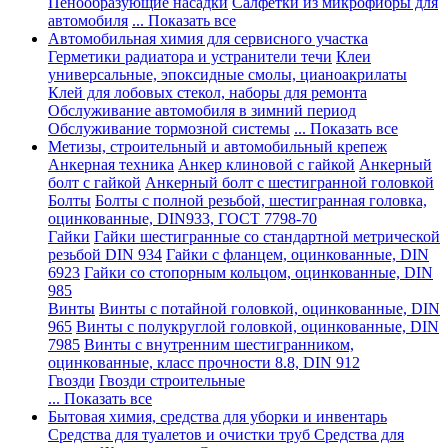
Пенообразующие насадки
Салфетки из микрофибры для
автомобиля
... Показать все
Автомобильная химия для сервисного участка
Герметики радиатора и устранители течи
Клеи
универсальные, эпоксидные смолы, цианоакрилаты
Клей для лобовых стекол, наборы для ремонта
Обслуживание автомобиля в зимний период
Обслуживание тормозной системы
... Показать все
Метизы, строительный и автомобильный крепеж
Анкерная техника
Анкер клиновой с гайкой
Анкерный
болт с гайкой
Анкерный болт с шестигранной головкой
Болты
Болты с полной резьбой, шестигранная головка,
оцинкованные, DIN933, ГОСТ 7798-70
Гайки
Гайки шестигранные со стандартной метрической
резьбой DIN 934
Гайки с фланцем, оцинкованные, DIN
6923
Гайки со стопорным кольцом, оцинкованные, DIN
985
Винты
Винты с потайной головкой, оцинкованные, DIN
965
Винты с полукруглой головкой, оцинкованные, DIN
7985
Винты с внутренним шестигранником,
оцинкованные, класс прочности 8.8, DIN 912
Гвозди
Гвозди строительные
... Показать все
Бытовая химия, средства для уборки и инвентарь
Средства для туалетов и очистки труб
Средства для