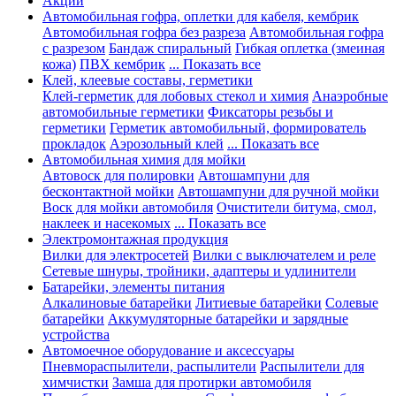
Акции
Автомобильная гофра, оплетки для кабеля, кембрик
Автомобильная гофра без разреза
Автомобильная гофра
с разрезом
Бандаж спиральный
Гибкая оплетка (змеиная
кожа)
ПВХ кембрик
... Показать все
Клей, клеевые составы, герметики
Клей-герметик для лобовых стекол и химия
Анаэробные
автомобильные герметики
Фиксаторы резьбы и
герметики
Герметик автомобильный, формирователь
прокладок
Аэрозольный клей
... Показать все
Автомобильная химия для мойки
Автовоск для полировки
Автошампуни для
бесконтактной мойки
Автошампуни для ручной мойки
Воск для мойки автомобиля
Очистители битума, смол,
наклеек и насекомых
... Показать все
Электромонтажная продукция
Вилки для электросетей
Вилки с выключателем и реле
Сетевые шнуры, тройники, адаптеры и удлинители
Батарейки, элементы питания
Алкалиновые батарейки
Литиевые батарейки
Солевые
батарейки
Аккумуляторные батарейки и зарядные
устройства
Автомоечное оборудование и аксессуары
Пневмораспылители, распылители
Распылители для
химчистки
Замша для протирки автомобиля