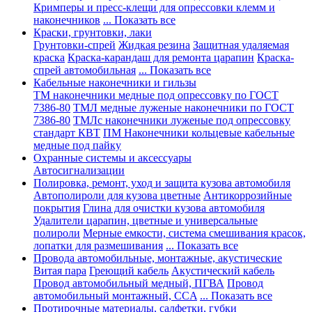
Кримперы и пресс-клещи для опрессовки клемм и
наконечников
... Показать все
Краски, грунтовки, лаки
Грунтовки-спрей
Жидкая резина
Защитная удаляемая
краска
Краска-карандаш для ремонта царапин
Краска-
спрей автомобильная
... Показать все
Кабельные наконечники и гильзы
ТМ наконечники медные под опрессовку по ГОСТ
7386-80
ТМЛ медные луженые наконечники по ГОСТ
7386-80
ТМЛс наконечники луженые под опрессовку
стандарт КВТ
ПМ Наконечники кольцевые кабельные
медные под пайку
Охранные системы и аксессуары
Автосигнализации
Полировка, ремонт, уход и защита кузова автомобиля
Автополироли для кузова цветные
Антикоррозийные
покрытия
Глина для очистки кузова автомобиля
Удалители царапин, цветные и универсальные
полироли
Мерные емкости, система смешивания красок,
лопатки для размешивания
... Показать все
Провода автомобильные, монтажные, акустические
Витая пара
Греющий кабель
Акустический кабель
Провод автомобильный медный, ПГВА
Провод
автомобильный монтажный, CCA
... Показать все
Протирочные материалы, салфетки, губки