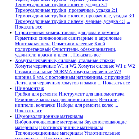
Термоусадочные трубки с клеем, усадка 3:1
Термоусадочные трубки, прозрачные, усадка 2:1
Термоусадочные трубки с клеем, прозрачные, усадка 3:1
Термоусадочные трубки с клеем, черные, усадка 4:1
...
Показать все
Строительная химия, товары для дома и ремонта
Герметики силиконовые санитарные и акриловые
Монтажная пена
Герметики клеевые
Клей
полиуретановый
Очистители, обезжириватели,
удалители краски и клея
... Показать все
Хомуты червячные, силовые, стальные стяжки
Хомуты червячные W1 и W2
Хомуты силовые W1 и W2
Стяжки стальные
NORMA хомуты червячные W3
ширина 9 мм. с постоянным натяжением, с пружиной
Лента для червячных хомутов и замки
... Показать все
Шиномонтаж
Грибки для ремонта
Инструмент для шиномонтажа
Резиновые заплатки для ремонта колес
Вентили,
ниппели, колпачки
Наборы для ремонта колес
...
Показать все
Шумоизоляционные материалы
Вибропоглощающие материалы
Звукопоглощающие
материалы
Противоскрипные материалы
Теплоизоляционные материалы
Уплотнительные
материалы
... Показать все