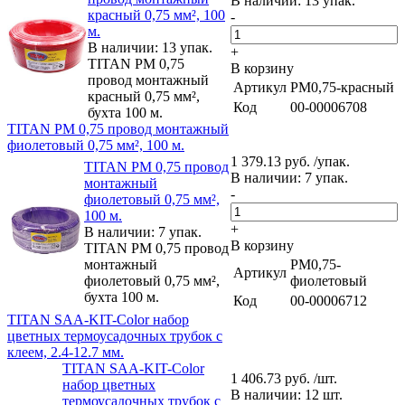
В наличии: 13 упак.
красный 0,75 мм², 100
-
м.
В наличии: 13 упак.
+
TITAN PM 0,75
В корзину
провод монтажный
Артикул
PM0,75-красный
красный 0,75 мм²,
Код
00-00006708
бухта 100 м.
TITAN PM 0,75 провод монтажный
фиолетовый 0,75 мм², 100 м.
1 379.13 руб. /упак.
TITAN PM 0,75 провод
В наличии: 7 упак.
монтажный
-
фиолетовый 0,75 мм²,
100 м.
+
В наличии: 7 упак.
В корзину
TITAN PM 0,75 провод
монтажный
PM0,75-
Артикул
фиолетовый 0,75 мм²,
фиолетовый
бухта 100 м.
Код
00-00006712
TITAN SAA-KIT-Color набор
цветных термоусадочных трубок с
клеем, 2.4-12.7 мм.
TITAN SAA-KIT-Color
1 406.73 руб. /шт.
набор цветных
В наличии: 12 шт.
термоусадочных трубок с