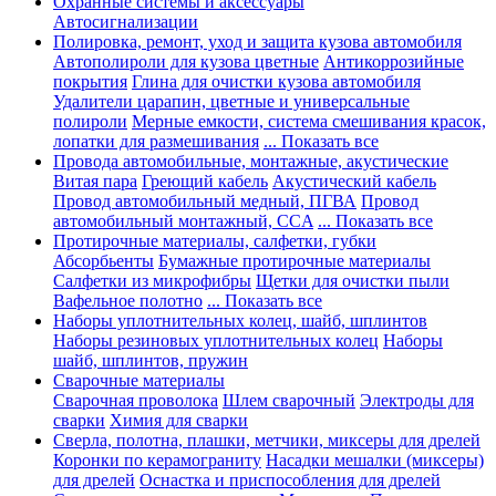
Охранные системы и аксессуары
Автосигнализации
Полировка, ремонт, уход и защита кузова автомобиля
Автополироли для кузова цветные
Антикоррозийные
покрытия
Глина для очистки кузова автомобиля
Удалители царапин, цветные и универсальные
полироли
Мерные емкости, система смешивания красок,
лопатки для размешивания
... Показать все
Провода автомобильные, монтажные, акустические
Витая пара
Греющий кабель
Акустический кабель
Провод автомобильный медный, ПГВА
Провод
автомобильный монтажный, CCA
... Показать все
Протирочные материалы, салфетки, губки
Абсорбьенты
Бумажные протирочные материалы
Салфетки из микрофибры
Щетки для очистки пыли
Вафельное полотно
... Показать все
Наборы уплотнительных колец, шайб, шплинтов
Наборы резиновых уплотнительных колец
Наборы
шайб, шплинтов, пружин
Сварочные материалы
Сварочная проволока
Шлем сварочный
Электроды для
сварки
Химия для сварки
Сверла, полотна, плашки, метчики, миксеры для дрелей
Коронки по керамограниту
Насадки мешалки (миксеры)
для дрелей
Оснастка и приспособления для дрелей