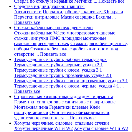
Сверла по стеклу и керамике
Метчики
... Показать все
Средства индивидуальной защиты
Антисептики
Перчатки рабочие, тканевые, ХБ, краги
Перчатки нитриловые
Маски сварщика
Бахилы
...
Показать все
Стяжки кабельные, крепеж, держатели
Стяжки кабельные
Velcro многоразовые тканевые
стяжки, липучки
ПМС площадки монтажные
самоклеющиеся для стяжек
Стяжки для кабеля цветные,
наборы
Стяжки кабельные с дюбель пистоном, под
отверстие
... Показать все
Термоусадочные трубки, наборы термоусадок
Термоусадочные трубки, черные, усадка 2:1
Термоусадочные трубки с клеем, усадка 3:1
Термоусадочные трубки, прозрачные, усадка 2:1
Термоусадочные трубки с клеем, прозрачные, усадка 3:1
Термоусадочные трубки с клеем, черные, усадка 4:1
...
Показать все
Строительная химия, товары для дома и ремонта
Герметики силиконовые санитарные и акриловые
Монтажная пена
Герметики клеевые
Клей
полиуретановый
Очистители, обезжириватели,
удалители краски и клея
... Показать все
Хомуты червячные, силовые, стальные стяжки
Хомуты червячные W1 и W2
Хомуты силовые W1 и W2