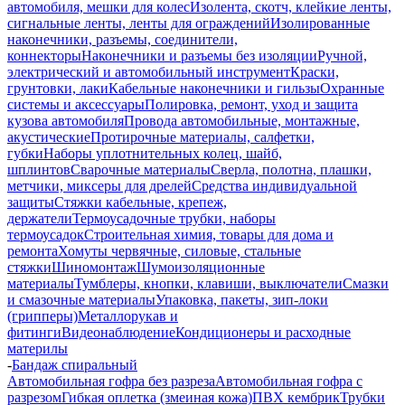
автомобиля, мешки для колес
Изолента, скотч, клейкие ленты,
сигнальные ленты, ленты для ограждений
Изолированные
наконечники, разъемы, соединители,
коннекторы
Наконечники и разъемы без изоляции
Ручной,
электрический и автомобильный инструмент
Краски,
грунтовки, лаки
Кабельные наконечники и гильзы
Охранные
системы и аксессуары
Полировка, ремонт, уход и защита
кузова автомобиля
Провода автомобильные, монтажные,
акустические
Протирочные материалы, салфетки,
губки
Наборы уплотнительных колец, шайб,
шплинтов
Сварочные материалы
Сверла, полотна, плашки,
метчики, миксеры для дрелей
Средства индивидуальной
защиты
Стяжки кабельные, крепеж,
держатели
Термоусадочные трубки, наборы
термоусадок
Строительная химия, товары для дома и
ремонта
Хомуты червячные, силовые, стальные
стяжки
Шиномонтаж
Шумоизоляционные
материалы
Тумблеры, кнопки, клавиши, выключатели
Смазки
и смазочные материалы
Упаковка, пакеты, зип-локи
(грипперы)
Металлорукав и
фитинги
Видеонаблюдение
Кондиционеры и расходные
материлы
-
Бандаж спиральный
Автомобильная гофра без разреза
Автомобильная гофра с
разрезом
Гибкая оплетка (змеиная кожа)
ПВХ кембрик
Трубки