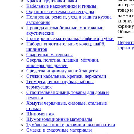
Краски, грунтовки, лаки
интере
Кабельные наконечники и гильзы
товар и
Охранные системы и аксессуары
нажмит
Полировка, ремонт, уход и защита кузова
кнопку
автомобиля
корзину
Провода автомобильные, монтажные,
Общая 
акустические
—
Протирочные материалы, салфетки, губки
Перейт
Наборы уплотнительных колец, шайб,
корзину
шплинтов
Сварочные материалы
Сверла, полотна, плашки, метчики,
миксеры для дрелей
Средства индивидуальной защиты
Стяжки кабельные, крепеж, держатели
Термоусадочные трубки, наборы
термоусадок
Строительная химия, товары для дома и
ремонта
Хомуты червячные, силовые, стальные
стяжки
Шиномонтаж
Шумоизоляционные материалы
Тумблеры, кнопки, клавиши, выключатели
Смазки и смазочные материалы