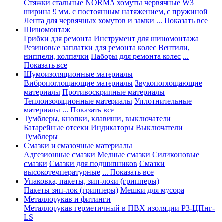
Стяжки стальные
NORMA хомуты червячные W3
ширина 9 мм. с постоянным натяжением, с пружиной
Лента для червячных хомутов и замки
... Показать все
Шиномонтаж
Грибки для ремонта
Инструмент для шиномонтажа
Резиновые заплатки для ремонта колес
Вентили,
ниппели, колпачки
Наборы для ремонта колес
...
Показать все
Шумоизоляционные материалы
Вибропоглощающие материалы
Звукопоглощающие
материалы
Противоскрипные материалы
Теплоизоляционные материалы
Уплотнительные
материалы
... Показать все
Тумблеры, кнопки, клавиши, выключатели
Батарейные отсеки
Индикаторы
Выключатели
Тумблеры
Смазки и смазочные материалы
Адгезионные смазки
Медные смазки
Силиконовые
смазки
Смазки для подшипников
Смазки
высокотемпературные
... Показать все
Упаковка, пакеты, зип-локи (грипперы)
Пакеты зип-лок (грипперы)
Мешки для мусора
Металлорукав и фитинги
Металлорукав герметичный в ПВХ изоляции Р3-ЦПнг-
LS