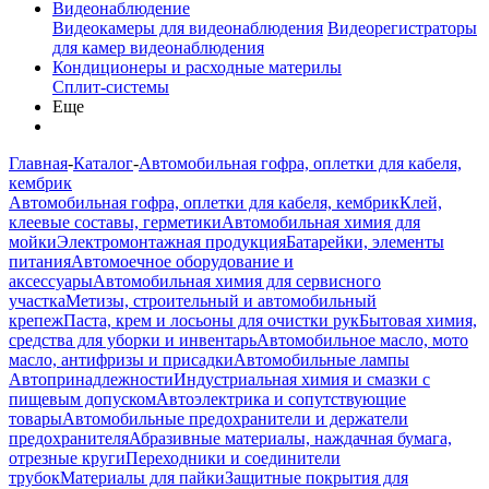
Видеонаблюдение
Видеокамеры для видеонаблюдения
Видеорегистраторы
для камер видеонаблюдения
Кондиционеры и расходные материлы
Сплит-системы
Еще
Главная
-
Каталог
-
Автомобильная гофра, оплетки для кабеля,
кембрик
Автомобильная гофра, оплетки для кабеля, кембрик
Клей,
клеевые составы, герметики
Автомобильная химия для
мойки
Электромонтажная продукция
Батарейки, элементы
питания
Автомоечное оборудование и
аксессуары
Автомобильная химия для сервисного
участка
Метизы, строительный и автомобильный
крепеж
Паста, крем и лосьоны для очистки рук
Бытовая химия,
средства для уборки и инвентарь
Автомобильное масло, мото
масло, антифризы и присадки
Автомобильные лампы
Автопринадлежности
Индустриальная химия и смазки с
пищевым допуском
Автоэлектрика и сопутствующие
товары
Автомобильные предохранители и держатели
предохранителя
Абразивные материалы, наждачная бумага,
отрезные круги
Переходники и соединители
трубок
Материалы для пайки
Защитные покрытия для