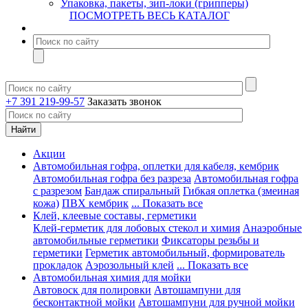
Упаковка, пакеты, зип-локи (грипперы)
ПОСМОТРЕТЬ ВЕСЬ КАТАЛОГ
+7 391 219-99-57
Заказать звонок
Акции
Автомобильная гофра, оплетки для кабеля, кембрик
Автомобильная гофра без разреза
Автомобильная гофра
с разрезом
Бандаж спиральный
Гибкая оплетка (змеиная
кожа)
ПВХ кембрик
... Показать все
Клей, клеевые составы, герметики
Клей-герметик для лобовых стекол и химия
Анаэробные
автомобильные герметики
Фиксаторы резьбы и
герметики
Герметик автомобильный, формирователь
прокладок
Аэрозольный клей
... Показать все
Автомобильная химия для мойки
Автовоск для полировки
Автошампуни для
бесконтактной мойки
Автошампуни для ручной мойки