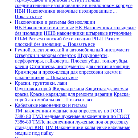
соединительные изолированные в нейлоновом корпусе
НВИ Наконечники вилочные изолированные
...
Показать все
Наконечники и разъемы без изоляции
НВ Наконечники вилочные
НК Наконечники кольцевые
без изоляции
НШВ наконечники штыревые втулочные
РП-М Разъем плоский без изоляции
РП-П Разъем
плоский без изоляции
... Показать все
Ручной, электрический и автомобильный инструмент
Отвертки и наборы отверток
Шуруповерты,
перфораторы, гайковерты
Плоскогубцы, тонкогубцы,
клещи
Стрипперы, инструменты для снятия изоляции
Кримперы и пресс-клещи для опрессовки клемм и
наконечников
... Показать все
Краски, грунтовки, лаки
Грунтовки-спрей
Жидкая резина
Защитная удаляемая
краска
Краска-карандаш для ремонта царапин
Краска-
спрей автомобильная
... Показать все
Кабельные наконечники и гильзы
ТМ наконечники медные под опрессовку по ГОСТ
7386-80
ТМЛ медные луженые наконечники по ГОСТ
7386-80
ТМЛс наконечники луженые под опрессовку
стандарт КВТ
ПМ Наконечники кольцевые кабельные
медные под пайку