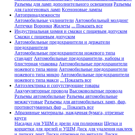
Разъемы для ламп дополнительного освещения
Разъемы
для галогеновых ламп
Ксеноновые лампы
Автопринадлежности
Автомобильные удлинители
Автомобильный молдинг
Аптечки
Воронки
Жилеты
... Показать все
Индустриальная химия и смазки с пищевым допуском
Смазки с пищевым допуском
Автомобильные предохранители и держатели
предохранителя
Автомобильные предохранители ножевого типа
стандарт
Автомобильные предохранители, наборы и
блистерная упаковка
Автомобильные предохранители
ножевого типа мини
Автомобильные предохранители
ножевого типа микро
Автомобильные предохранители
ножевого типа макси
... Показать все
Автоэлектрика и сопутствующие товары
Аккумуляторные провода
Высоковольтные провода
Разъемы автомобильные
Разъемы автомобильные
межжгутовые
Разъемы для автомобильных ламп, фар,
противотуманных фар
... Показать все
Абразивные материалы, наждачная бумага, отрезные
круги
Насадки для УШМ и дрели для полировки
Щетки и
корщетки для дрелей и УШМ
Диск для удаления наклеек
и липких лент
Диски отрезные по металлу
Диски