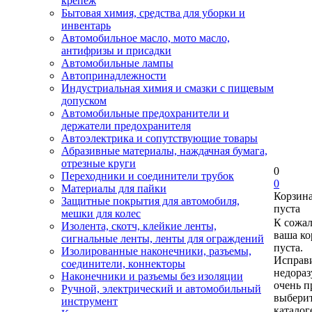
крепеж
Бытовая химия, средства для уборки и
инвентарь
Автомобильное масло, мото масло,
антифризы и присадки
Автомобильные лампы
Автопринадлежности
Индустриальная химия и смазки с пищевым
допуском
Автомобильные предохранители и
держатели предохранителя
Автоэлектрика и сопутствующие товары
Абразивные материалы, наждачная бумага,
отрезные круги
0
Переходники и соединители трубок
0
Материалы для пайки
Корзин
Защитные покрытия для автомобиля,
пуста
мешки для колес
К сожа
Изолента, скотч, клейкие ленты,
ваша ко
сигнальные ленты, ленты для ограждений
пуста.
Изолированные наконечники, разъемы,
Исправи
соединители, коннекторы
недора
Наконечники и разъемы без изоляции
очень п
Ручной, электрический и автомобильный
выберит
инструмент
каталог