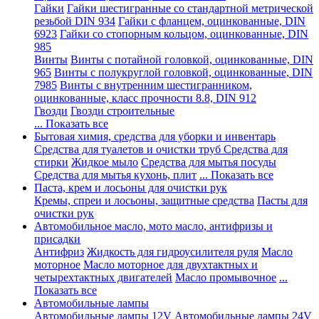
Гайки
Гайки шестигранные со стандартной метрической
резьбой DIN 934
Гайки с фланцем, оцинкованные, DIN
6923
Гайки со стопорным кольцом, оцинкованные, DIN
985
Винты
Винты с потайной головкой, оцинкованные, DIN
965
Винты с полукруглой головкой, оцинкованные, DIN
7985
Винты с внутренним шестигранником,
оцинкованные, класс прочности 8.8, DIN 912
Гвозди
Гвозди строительные
... Показать все
Бытовая химия, средства для уборки и инвентарь
Средства для туалетов и очистки труб
Средства для
стирки
Жидкое мыло
Средства для мытья посуды
Средства для мытья кухонь, плит
... Показать все
Паста, крем и лосьоны для очистки рук
Кремы, спреи и лосьоны, защитные средства
Пасты для
очистки рук
Автомобильное масло, мото масло, антифризы и
присадки
Антифриз
Жидкость для гидроусилителя руля
Масло
моторное
Масло моторное для двухтактных и
четырехтактных двигателей
Масло промывочное
...
Показать все
Автомобильные лампы
Автомобильные лампы 12V
Автомобильные лампы 24V