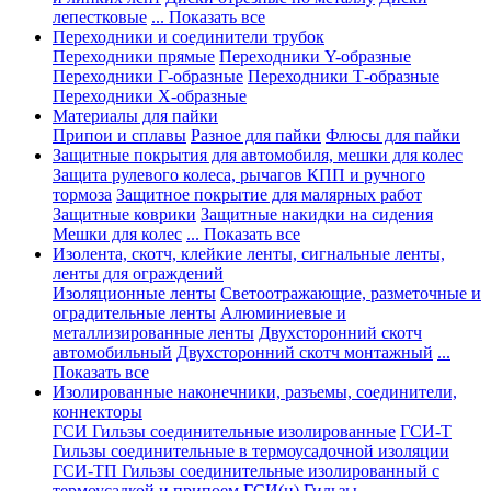
лепестковые
... Показать все
Переходники и соединители трубок
Переходники прямые
Переходники Y-образные
Переходники Г-образные
Переходники Т-образные
Переходники Х-образные
Материалы для пайки
Припои и сплавы
Разное для пайки
Флюсы для пайки
Защитные покрытия для автомобиля, мешки для колес
Защита рулевого колеса, рычагов КПП и ручного
тормоза
Защитное покрытие для малярных работ
Защитные коврики
Защитные накидки на сидения
Мешки для колес
... Показать все
Изолента, скотч, клейкие ленты, сигнальные ленты,
ленты для ограждений
Изоляционные ленты
Светоотражающие, разметочные и
оградительные ленты
Алюминиевые и
металлизированные ленты
Двухсторонний скотч
автомобильный
Двухсторонний скотч монтажный
...
Показать все
Изолированные наконечники, разъемы, соединители,
коннекторы
ГСИ Гильзы соединительные изолированные
ГСИ-Т
Гильзы соединительные в термоусадочной изоляции
ГСИ-ТП Гильзы соединительные изолированный с
термоусадкой и припоем
ГСИ(н) Гильзы