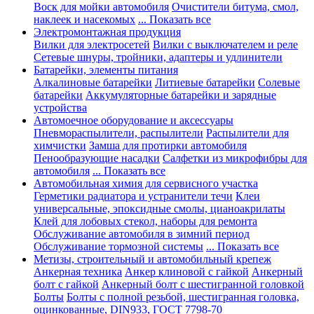
Воск для мойки автомобиля
Очистители битума, смол,
наклеек и насекомых
... Показать все
Электромонтажная продукция
Вилки для электросетей
Вилки с выключателем и реле
Сетевые шнуры, тройники, адаптеры и удлинители
Батарейки, элементы питания
Алкалиновые батарейки
Литиевые батарейки
Солевые
батарейки
Аккумуляторные батарейки и зарядные
устройства
Автомоечное оборудование и аксессуары
Пневмораспылители, распылители
Распылители для
химчистки
Замша для протирки автомобиля
Пенообразующие насадки
Салфетки из микрофибры для
автомобиля
... Показать все
Автомобильная химия для сервисного участка
Герметики радиатора и устранители течи
Клеи
универсальные, эпоксидные смолы, цианоакрилаты
Клей для лобовых стекол, наборы для ремонта
Обслуживание автомобиля в зимний период
Обслуживание тормозной системы
... Показать все
Метизы, строительный и автомобильный крепеж
Анкерная техника
Анкер клиновой с гайкой
Анкерный
болт с гайкой
Анкерный болт с шестигранной головкой
Болты
Болты с полной резьбой, шестигранная головка,
оцинкованные, DIN933, ГОСТ 7798-70