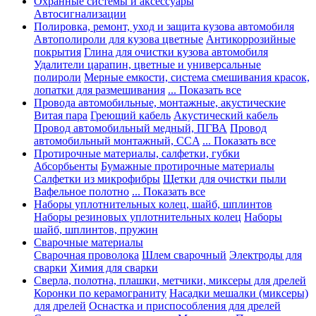
Охранные системы и аксессуары
Автосигнализации
Полировка, ремонт, уход и защита кузова автомобиля
Автополироли для кузова цветные
Антикоррозийные
покрытия
Глина для очистки кузова автомобиля
Удалители царапин, цветные и универсальные
полироли
Мерные емкости, система смешивания красок,
лопатки для размешивания
... Показать все
Провода автомобильные, монтажные, акустические
Витая пара
Греющий кабель
Акустический кабель
Провод автомобильный медный, ПГВА
Провод
автомобильный монтажный, CCA
... Показать все
Протирочные материалы, салфетки, губки
Абсорбьенты
Бумажные протирочные материалы
Салфетки из микрофибры
Щетки для очистки пыли
Вафельное полотно
... Показать все
Наборы уплотнительных колец, шайб, шплинтов
Наборы резиновых уплотнительных колец
Наборы
шайб, шплинтов, пружин
Сварочные материалы
Сварочная проволока
Шлем сварочный
Электроды для
сварки
Химия для сварки
Сверла, полотна, плашки, метчики, миксеры для дрелей
Коронки по керамограниту
Насадки мешалки (миксеры)
для дрелей
Оснастка и приспособления для дрелей