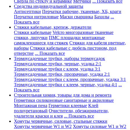
Сверла по стеклу и керамике
Метчики
... Показать все
Средства индивидуальной защиты
Антисептики
Перчатки рабочие, тканевые, ХБ, краги
Перчатки нитриловые
Маски сварщика
Бахилы
...
Показать все
Стяжки кабельные, крепеж, держатели
Стяжки кабельные
Velcro многоразовые тканевые
стяжки, липучки
ПМС площадки монтажные
самоклеющиеся для стяжек
Стяжки для кабеля цветные,
наборы
Стяжки кабельные с дюбель пистоном, под
отверстие
... Показать все
Термоусадочные трубки, наборы термоусадок
Термоусадочные трубки, черные, усадка 2:1
Термоусадочные трубки с клеем, усадка 3:1
Термоусадочные трубки, прозрачные, усадка 2:1
Термоусадочные трубки с клеем, прозрачные, усадка 3:1
Термоусадочные трубки с клеем, черные, усадка 4:1
...
Показать все
Строительная химия, товары для дома и ремонта
Герметики силиконовые санитарные и акриловые
Монтажная пена
Герметики клеевые
Клей
полиуретановый
Очистители, обезжириватели,
удалители краски и клея
... Показать все
Хомуты червячные, силовые, стальные стяжки
Хомуты червячные W1 и W2
Хомуты силовые W1 и W2