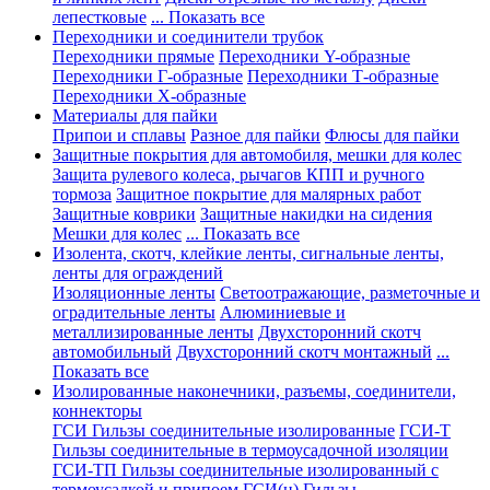
лепестковые
... Показать все
Переходники и соединители трубок
Переходники прямые
Переходники Y-образные
Переходники Г-образные
Переходники Т-образные
Переходники Х-образные
Материалы для пайки
Припои и сплавы
Разное для пайки
Флюсы для пайки
Защитные покрытия для автомобиля, мешки для колес
Защита рулевого колеса, рычагов КПП и ручного
тормоза
Защитное покрытие для малярных работ
Защитные коврики
Защитные накидки на сидения
Мешки для колес
... Показать все
Изолента, скотч, клейкие ленты, сигнальные ленты,
ленты для ограждений
Изоляционные ленты
Светоотражающие, разметочные и
оградительные ленты
Алюминиевые и
металлизированные ленты
Двухсторонний скотч
автомобильный
Двухсторонний скотч монтажный
...
Показать все
Изолированные наконечники, разъемы, соединители,
коннекторы
ГСИ Гильзы соединительные изолированные
ГСИ-Т
Гильзы соединительные в термоусадочной изоляции
ГСИ-ТП Гильзы соединительные изолированный с
термоусадкой и припоем
ГСИ(н) Гильзы