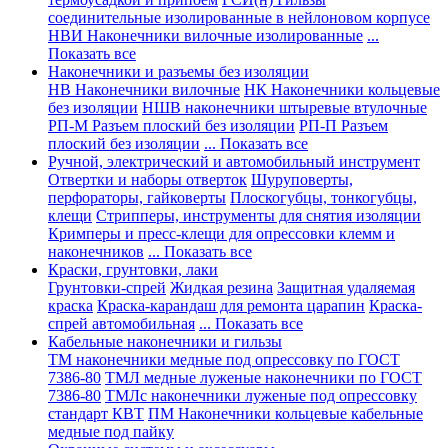
соединительные изолированные в нейлоновом корпусе
НВИ Наконечники вилочные изолированные
...
Показать все
Наконечники и разъемы без изоляции
НВ Наконечники вилочные
НК Наконечники кольцевые
без изоляции
НШВ наконечники штыревые втулочные
РП-М Разъем плоский без изоляции
РП-П Разъем
плоский без изоляции
... Показать все
Ручной, электрический и автомобильный инструмент
Отвертки и наборы отверток
Шуруповерты,
перфораторы, гайковерты
Плоскогубцы, тонкогубцы,
клещи
Стрипперы, инструменты для снятия изоляции
Кримперы и пресс-клещи для опрессовки клемм и
наконечников
... Показать все
Краски, грунтовки, лаки
Грунтовки-спрей
Жидкая резина
Защитная удаляемая
краска
Краска-карандаш для ремонта царапин
Краска-
спрей автомобильная
... Показать все
Кабельные наконечники и гильзы
ТМ наконечники медные под опрессовку по ГОСТ
7386-80
ТМЛ медные луженые наконечники по ГОСТ
7386-80
ТМЛс наконечники луженые под опрессовку
стандарт КВТ
ПМ Наконечники кольцевые кабельные
медные под пайку