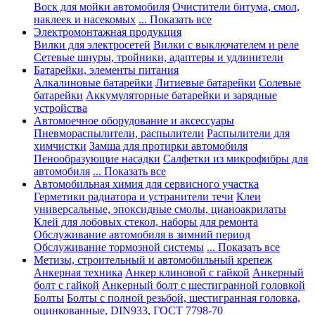
Воск для мойки автомобиля
Очистители битума, смол,
наклеек и насекомых
... Показать все
Электромонтажная продукция
Вилки для электросетей
Вилки с выключателем и реле
Сетевые шнуры, тройники, адаптеры и удлинители
Батарейки, элементы питания
Алкалиновые батарейки
Литиевые батарейки
Солевые
батарейки
Аккумуляторные батарейки и зарядные
устройства
Автомоечное оборудование и аксессуары
Пневмораспылители, распылители
Распылители для
химчистки
Замша для протирки автомобиля
Пенообразующие насадки
Салфетки из микрофибры для
автомобиля
... Показать все
Автомобильная химия для сервисного участка
Герметики радиатора и устранители течи
Клеи
универсальные, эпоксидные смолы, цианоакрилаты
Клей для лобовых стекол, наборы для ремонта
Обслуживание автомобиля в зимний период
Обслуживание тормозной системы
... Показать все
Метизы, строительный и автомобильный крепеж
Анкерная техника
Анкер клиновой с гайкой
Анкерный
болт с гайкой
Анкерный болт с шестигранной головкой
Болты
Болты с полной резьбой, шестигранная головка,
оцинкованные, DIN933, ГОСТ 7798-70