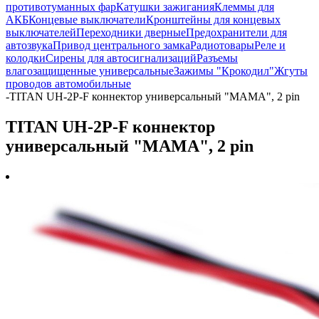
противотуманных фар
Катушки зажигания
Клеммы для
АКБ
Концевые выключатели
Кронштейны для концевых
выключателей
Переходники дверные
Предохранители для
автозвука
Привод центрального замка
Радиотовары
Реле и
колодки
Сирены для автосигнализаций
Разъемы
влагозащищенные универсальные
Зажимы "Крокодил"
Жгуты
проводов автомобильные
-
TITAN UH-2P-F коннектор универсальный "МАМА", 2 pin
TITAN UH-2P-F коннектор
универсальный "МАМА", 2 pin