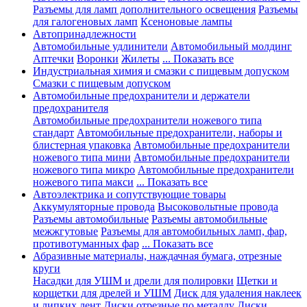
Разъемы для ламп дополнительного освещения
Разъемы
для галогеновых ламп
Ксеноновые лампы
Автопринадлежности
Автомобильные удлинители
Автомобильный молдинг
Аптечки
Воронки
Жилеты
... Показать все
Индустриальная химия и смазки с пищевым допуском
Смазки с пищевым допуском
Автомобильные предохранители и держатели
предохранителя
Автомобильные предохранители ножевого типа
стандарт
Автомобильные предохранители, наборы и
блистерная упаковка
Автомобильные предохранители
ножевого типа мини
Автомобильные предохранители
ножевого типа микро
Автомобильные предохранители
ножевого типа макси
... Показать все
Автоэлектрика и сопутствующие товары
Аккумуляторные провода
Высоковольтные провода
Разъемы автомобильные
Разъемы автомобильные
межжгутовые
Разъемы для автомобильных ламп, фар,
противотуманных фар
... Показать все
Абразивные материалы, наждачная бумага, отрезные
круги
Насадки для УШМ и дрели для полировки
Щетки и
корщетки для дрелей и УШМ
Диск для удаления наклеек
и липких лент
Диски отрезные по металлу
Диски