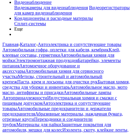
Видеонаблюдение
Видеокамеры для видеонаблюдения
Видеорегистраторы
для камер видеонаблюдения
Кондиционеры и расходные материлы
Сплит-системы
Еще
Главная
-
Каталог
-
Автоэлектрика и сопутствующие товары
Автомобильная гофра, оплетки для кабеля, кембрик
Клей,
клеевые составы, герметики
Автомобильная химия для
мойки
Электромонтажная продукция
Батарейки, элементы
питания
Автомоечное оборудование и
аксессуары
Автомобильная химия для сервисного
участка
Метизы, строительный и автомобильный
крепеж
Паста, крем и лосьоны для очистки рук
Бытовая химия,
средства для уборки и инвентарь
Автомобильное масло, мото
масло, антифризы и присадки
Автомобильные лампы
Автопринадлежности
Индустриальная химия и смазки с
пищевым допуском
Автоэлектрика и сопутствующие
товары
Автомобильные предохранители и держатели
предохранителя
Абразивные материалы, наждачная бумага,
отрезные круги
Переходники и соединители
трубок
Материалы для пайки
Защитные покрытия для
автомобиля, мешки для колес
Изолента, скотч, клейкие ленты,