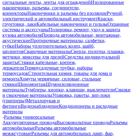
сигнальные ленты, ленты для ограждений
Изолированные
наконечники, разъемы, соединители,
коннекторы
Наконечники и разъемы без изоляции
Ручной,
электрический и автомобильный инструмент
Краски,
грунтовки, лаки
Кабельные наконечники и гильзы
Охранные
системы и аксессуары
Полировка, ремонт, уход и защита
кузова автомобиля
Провода автомобильные, монтажные,
акустические
Протирочные материалы, салфетки,
губки
Наборы уплотнительных колец, шайб,
шплинтов
Сварочные материалы
Сверла, полотна, плашки,
метчики, миксеры для дрелей
Средства индивидуальной
защиты
Стяжки кабельные, крепеж,
держатели
Термоусадочные трубки, наборы
термоусадок
Строительная химия, товары для дома и
ремонта
Хомуты червячные, силовые, стальные
стяжки
Шиномонтаж
Шумоизоляционные
материалы
Тумблеры, кнопки, клавиши, выключатели
Смазки
и смазочные материалы
Упаковка, пакеты, зип-локи
(грипперы)
Металлорукав и
фитинги
Видеонаблюдение
Кондиционеры и расходные
материлы
-
Разъемы универсальные
Аккумуляторные провода
Высоковольтные провода
Разъемы
автомобильные
Разъемы автомобильные
межжгутовые
Разъемы для автомобильных ламп, фар,