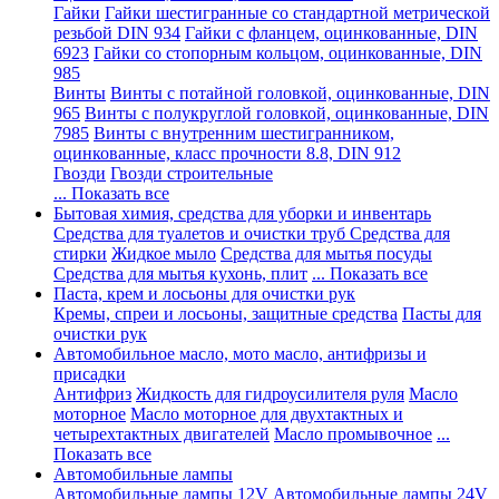
Гайки
Гайки шестигранные со стандартной метрической
резьбой DIN 934
Гайки с фланцем, оцинкованные, DIN
6923
Гайки со стопорным кольцом, оцинкованные, DIN
985
Винты
Винты с потайной головкой, оцинкованные, DIN
965
Винты с полукруглой головкой, оцинкованные, DIN
7985
Винты с внутренним шестигранником,
оцинкованные, класс прочности 8.8, DIN 912
Гвозди
Гвозди строительные
... Показать все
Бытовая химия, средства для уборки и инвентарь
Средства для туалетов и очистки труб
Средства для
стирки
Жидкое мыло
Средства для мытья посуды
Средства для мытья кухонь, плит
... Показать все
Паста, крем и лосьоны для очистки рук
Кремы, спреи и лосьоны, защитные средства
Пасты для
очистки рук
Автомобильное масло, мото масло, антифризы и
присадки
Антифриз
Жидкость для гидроусилителя руля
Масло
моторное
Масло моторное для двухтактных и
четырехтактных двигателей
Масло промывочное
...
Показать все
Автомобильные лампы
Автомобильные лампы 12V
Автомобильные лампы 24V