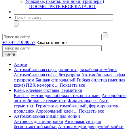
Упаковка, пакеты, зип-локи (грипперы)
ПОСМОТРЕТЬ ВЕСЬ КАТАЛОГ
+7 391 219-99-57
Заказать звонок
Акции
Автомобильная гофра, оплетки для кабеля, кембрик
Автомобильная гофра без разреза
Автомобильная гофра
с разрезом
Бандаж спиральный
Гибкая оплетка (змеиная
кожа)
ПВХ кембрик
... Показать все
Клей, клеевые составы, герметики
Клей-герметик для лобовых стекол и химия
Анаэробные
автомобильные герметики
Фиксаторы резьбы и
герметики
Герметик автомобильный, формирователь
прокладок
Аэрозольный клей
... Показать все
Автомобильная химия для мойки
Автовоск для полировки
Автошампуни для
бесконтактной мойки
Автошампуни для ручной мойки