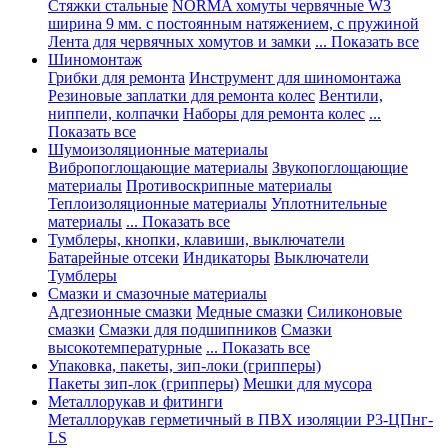
Стяжки стальные
NORMA хомуты червячные W3
ширина 9 мм. с постоянным натяжением, с пружиной
Лента для червячных хомутов и замки
... Показать все
Шиномонтаж
Грибки для ремонта
Инструмент для шиномонтажа
Резиновые заплатки для ремонта колес
Вентили,
ниппели, колпачки
Наборы для ремонта колес
...
Показать все
Шумоизоляционные материалы
Вибропоглощающие материалы
Звукопоглощающие
материалы
Противоскрипные материалы
Теплоизоляционные материалы
Уплотнительные
материалы
... Показать все
Тумблеры, кнопки, клавиши, выключатели
Батарейные отсеки
Индикаторы
Выключатели
Тумблеры
Смазки и смазочные материалы
Адгезионные смазки
Медные смазки
Силиконовые
смазки
Смазки для подшипников
Смазки
высокотемпературные
... Показать все
Упаковка, пакеты, зип-локи (грипперы)
Пакеты зип-лок (грипперы)
Мешки для мусора
Металлорукав и фитинги
Металлорукав герметичный в ПВХ изоляции Р3-ЦПнг-
LS