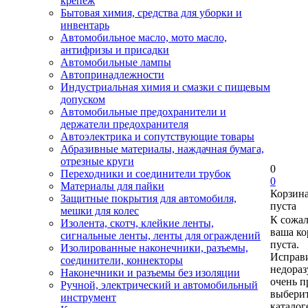
крепеж
Бытовая химия, средства для уборки и
инвентарь
Автомобильное масло, мото масло,
антифризы и присадки
Автомобильные лампы
Автопринадлежности
Индустриальная химия и смазки с пищевым
допуском
Автомобильные предохранители и
держатели предохранителя
Автоэлектрика и сопутствующие товары
Абразивные материалы, наждачная бумага,
отрезные круги
0
Переходники и соединители трубок
0
Материалы для пайки
Корзин
Защитные покрытия для автомобиля,
пуста
мешки для колес
К сожа
Изолента, скотч, клейкие ленты,
ваша ко
сигнальные ленты, ленты для ограждений
пуста.
Изолированные наконечники, разъемы,
Исправи
соединители, коннекторы
недора
Наконечники и разъемы без изоляции
очень п
Ручной, электрический и автомобильный
выберит
инструмент
каталог