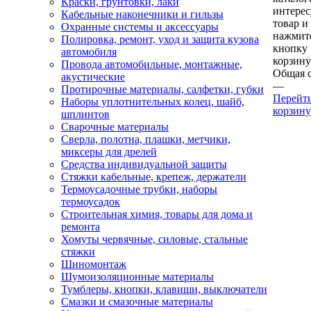
Краски, грунтовки, лаки
интере
Кабельные наконечники и гильзы
товар и
Охранные системы и аксессуары
нажмит
Полировка, ремонт, уход и защита кузова
кнопку
автомобиля
корзину
Провода автомобильные, монтажные,
Общая 
акустические
—
Протирочные материалы, салфетки, губки
Перейт
Наборы уплотнительных колец, шайб,
корзину
шплинтов
Сварочные материалы
Сверла, полотна, плашки, метчики,
миксеры для дрелей
Средства индивидуальной защиты
Стяжки кабельные, крепеж, держатели
Термоусадочные трубки, наборы
термоусадок
Строительная химия, товары для дома и
ремонта
Хомуты червячные, силовые, стальные
стяжки
Шиномонтаж
Шумоизоляционные материалы
Тумблеры, кнопки, клавиши, выключатели
Смазки и смазочные материалы