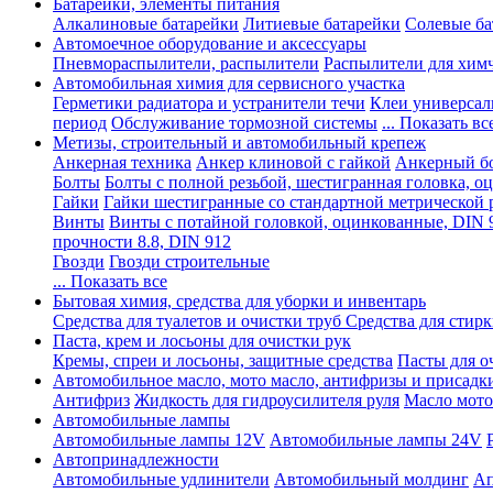
Батарейки, элементы питания
Алкалиновые батарейки
Литиевые батарейки
Солевые ба
Автомоечное оборудование и аксессуары
Пневмораспылители, распылители
Распылители для хим
Автомобильная химия для сервисного участка
Герметики радиатора и устранители течи
Клеи универсал
период
Обслуживание тормозной системы
... Показать вс
Метизы, строительный и автомобильный крепеж
Анкерная техника
Анкер клиновой с гайкой
Анкерный бо
Болты
Болты с полной резьбой, шестигранная головка, 
Гайки
Гайки шестигранные со стандартной метрической 
Винты
Винты с потайной головкой, оцинкованные, DIN 
прочности 8.8, DIN 912
Гвозди
Гвозди строительные
... Показать все
Бытовая химия, средства для уборки и инвентарь
Средства для туалетов и очистки труб
Средства для стир
Паста, крем и лосьоны для очистки рук
Кремы, спреи и лосьоны, защитные средства
Пасты для о
Автомобильное масло, мото масло, антифризы и присадк
Антифриз
Жидкость для гидроусилителя руля
Масло мото
Автомобильные лампы
Автомобильные лампы 12V
Автомобильные лампы 24V
Автопринадлежности
Автомобильные удлинители
Автомобильный молдинг
Ап