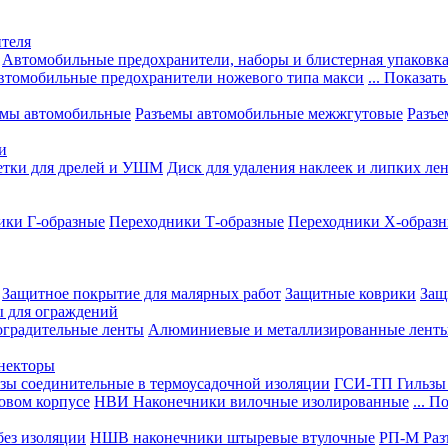
теля
Автомобильные предохранители, наборы и блистерная упаковк
втомобильные предохранители ножевого типа макси
... Показать
емы автомобильные
Разъемы автомобильные межжгутовые
Разъе
и
етки для дрелей и УШМ
Диск для удаления наклеек и липких ле
ики Г-образные
Переходники Т-образные
Переходники Х-образ
Защитное покрытие для малярных работ
Защитные коврики
Защ
ы для ограждений
оградительные ленты
Алюминиевые и металлизированные лент
ннекторы
зы соединительные в термоусадочной изоляции
ГСИ-ТП Гильзы 
овом корпусе
НВИ Наконечники вилочные изолированные
... П
ез изоляции
НШВ наконечники штыревые втулочные
РП-М Раз