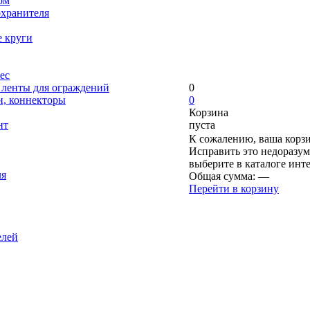
ом
охранителя
е круги
ес
, ленты для ограждений
0
и, коннекторы
0
Корзина
нт
пуста
К сожалению, ваша корзи
Исправить это недоразум
выберите в каталоге инт
ля
Общая сумма:
—
Перейти в корзину
елей