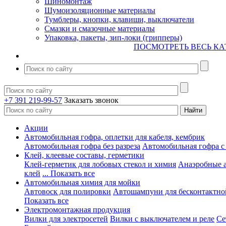
Шиномонтаж
Шумоизоляционные материалы
Тумблеры, кнопки, клавиши, выключатели
Смазки и смазочные материалы
Упаковка, пакеты, зип-локи (грипперы)
ПОСМОТРЕТЬ ВЕСЬ КА
+7 391 219-99-57
Заказать звонок
Акции
Автомобильная гофра, оплетки для кабеля, кембрик
Автомобильная гофра без разреза
Автомобильная гофра с
Клей, клеевые составы, герметики
Клей-герметик для лобовых стекол и химия
Анаэробные 
клей
... Показать все
Автомобильная химия для мойки
Автовоск для полировки
Автошампуни для бесконтактно
Показать все
Электромонтажная продукция
Вилки для электросетей
Вилки с выключателем и реле
Се