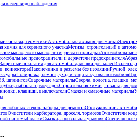
для камер видеонаблюдения
ые составы, герметики
Автомобильная химия для мойки
Электро
я химия для сервисного участка
Метизы, строительный и автом
ное масло, мото масло, антифризы и присадки
Автомобильные
томобильные предохранители и держатели предохранителя
Абраз
Защитные покрытия для автомобиля, мешки для колес
Изолента, 
и, коннекторы
Наконечники и разъемы без изоляции
Ручной, эле
ессуары
Полировка, ремонт, уход и защита кузова автомобиля
Про
йб, шплинтов
Сварочные материалы
Сверла, полотна, плашки, ме
трубки, наборы термоусадок
Строительная химия, товары для дом
 кнопки, клавиши, выключатели
Смазки и смазочные материалы
У
лы
для лобовых стекол, наборы для ремонта
Обслуживание автомобил
ктов
Очистители карбюратора, дроселя, тормозов
Очистители кон
пной системы
Смазки
Смазки, аэрозольная упаковка
Специальные 
чи