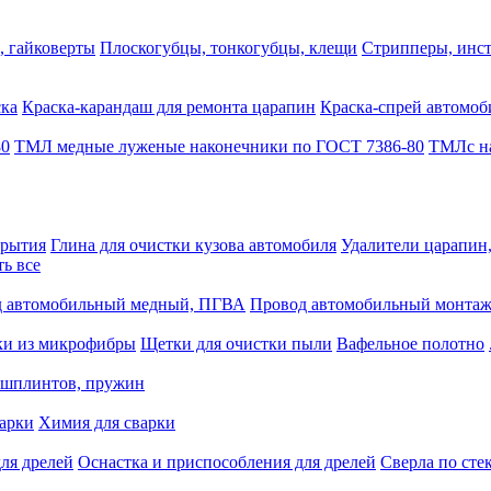
, гайковерты
Плоскогубцы, тонкогубцы, клещи
Стрипперы, инст
ска
Краска-карандаш для ремонта царапин
Краска-спрей автомоб
80
ТМЛ медные луженые наконечники по ГОСТ 7386-80
ТМЛс на
крытия
Глина для очистки кузова автомобиля
Удалители царапин
ть все
 автомобильный медный, ПГВА
Провод автомобильный монта
ки из микрофибры
Щетки для очистки пыли
Вафельное полотно
 шплинтов, пружин
варки
Химия для сварки
ля дрелей
Оснастка и приспособления для дрелей
Сверла по сте