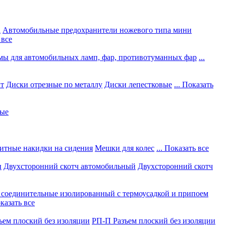
а
Автомобильные предохранители ножевого типа мини
 все
мы для автомобильных ламп, фар, противотуманных фар
...
нт
Диски отрезные по металлу
Диски лепестковые
... Показать
ные
итные накидки на сидения
Мешки для колес
... Показать все
ы
Двухсторонний скотч автомобильный
Двухсторонний скотч
соединительные изолированный с термоусадкой и припоем
оказать все
ъем плоский без изоляции
РП-П Разъем плоский без изоляции