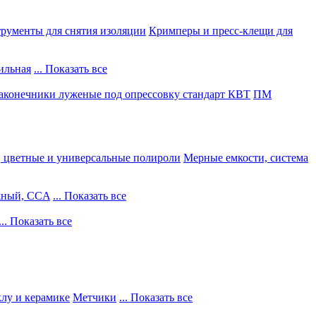
рументы для снятия изоляции
Кримперы и пресс-клещи для
ильная
... Показать все
конечники луженые под опрессовку стандарт КВТ
ПМ
, цветные и универсальные полироли
Мерные емкости, система
жный, CCA
... Показать все
... Показать все
клу и керамике
Метчики
... Показать все