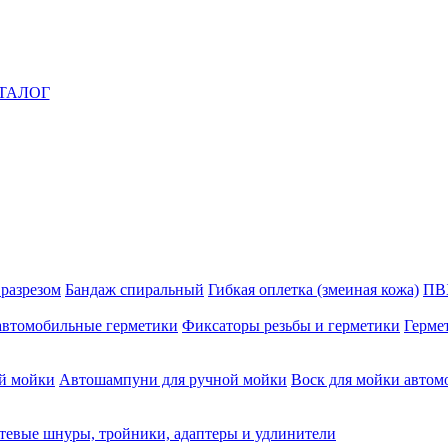
ТАЛОГ
 разрезом
Бандаж спиральный
Гибкая оплетка (змеиная кожа)
ПВ
автомобильные герметики
Фиксаторы резьбы и герметики
Герме
й мойки
Автошампуни для ручной мойки
Воск для мойки автом
тевые шнуры, тройники, адаптеры и удлинители