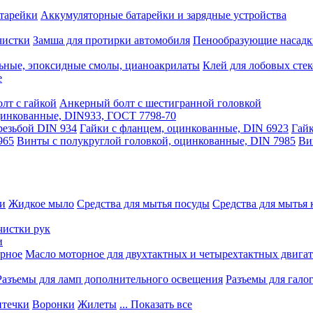
тарейки
Аккумуляторные батарейки и зарядные устройства
чистки
Замша для протирки автомобиля
Пенообразующие насадк
ьные, эпоксидные смолы, цианоакрилаты
Клей для лобовых стек
е
лт с гайкой
Анкерный болт с шестигранной головкой
оцинкованные, DIN933, ГОСТ 7798-70
резьбой DIN 934
Гайки с фланцем, оцинкованные, DIN 6923
Гайк
965
Винты с полукруглой головкой, оцинкованные, DIN 7985
Ви
ки
Жидкое мыло
Средства для мытья посуды
Средства для мытья 
чистки рук
и
рное
Масло моторное для двухтактных и четырехтактных двига
Разъемы для ламп дополнительного освещения
Разъемы для гало
течки
Воронки
Жилеты
... Показать все