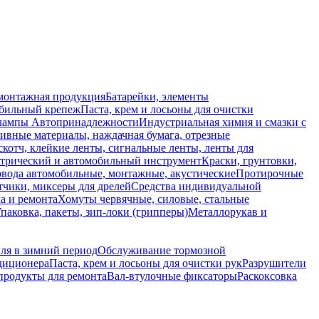
монтажная продукция
Батарейки, элементы
обильный крепеж
Паста, крем и лосьоны для очистки
 лампы
Автопринадлежности
Индустриальная химия и смазки с
ивные материалы, наждачная бумага, отрезные
скотч, клейкие ленты, сигнальные ленты, ленты для
ктрический и автомобильный инструмент
Краски, грунтовки,
вода автомобильные, монтажные, акустические
Протирочные
тчики, миксеры для дрелей
Средства индивидуальной
а и ремонта
Хомуты червячные, силовые, стальные
паковка, пакеты, зип-локи (грипперы)
Металлорукав и
я в зимний период
Обслуживание тормозной
диционера
Паста, крем и лосьоны для очистки рук
Разрушители
продукты для ремонта
Вал-втулочные фиксаторы
Раскоксовка