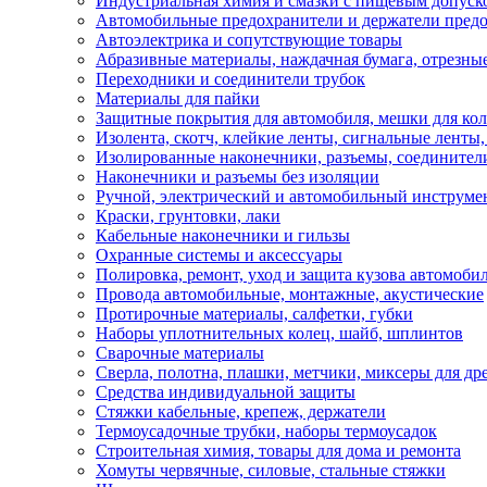
Индустриальная химия и смазки с пищевым допуск
Автомобильные предохранители и держатели пред
Автоэлектрика и сопутствующие товары
Абразивные материалы, наждачная бумага, отрезны
Переходники и соединители трубок
Материалы для пайки
Защитные покрытия для автомобиля, мешки для кол
Изолента, скотч, клейкие ленты, сигнальные ленты
Изолированные наконечники, разъемы, соединител
Наконечники и разъемы без изоляции
Ручной, электрический и автомобильный инструме
Краски, грунтовки, лаки
Кабельные наконечники и гильзы
Охранные системы и аксессуары
Полировка, ремонт, уход и защита кузова автомоби
Провода автомобильные, монтажные, акустические
Протирочные материалы, салфетки, губки
Наборы уплотнительных колец, шайб, шплинтов
Сварочные материалы
Сверла, полотна, плашки, метчики, миксеры для др
Средства индивидуальной защиты
Стяжки кабельные, крепеж, держатели
Термоусадочные трубки, наборы термоусадок
Строительная химия, товары для дома и ремонта
Хомуты червячные, силовые, стальные стяжки