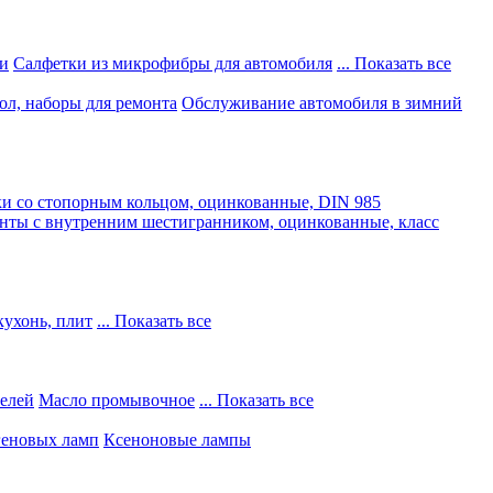
и
Салфетки из микрофибры для автомобиля
... Показать все
ол, наборы для ремонта
Обслуживание автомобиля в зимний
и со стопорным кольцом, оцинкованные, DIN 985
нты с внутренним шестигранником, оцинкованные, класс
кухонь, плит
... Показать все
телей
Масло промывочное
... Показать все
геновых ламп
Ксеноновые лампы