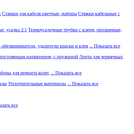
к
Стяжки для кабеля цветные, наборы
Стяжки кабельные с
е, усадка 2:1
Термоусадочные трубки с клеем, прозрачные,
 обезжириватели, удалители краски и клея
... Показать все
постоянным натяжением, с пружиной
Лента для червячных
боры для ремонта колес
... Показать все
алы
Уплотнительные материалы
... Показать все
казать все