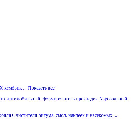
Х кембрик
... Показать все
тик автомобильный, формирователь прокладок
Аэрозольный
обиля
Очистители битума, смол, наклеек и насекомых
...