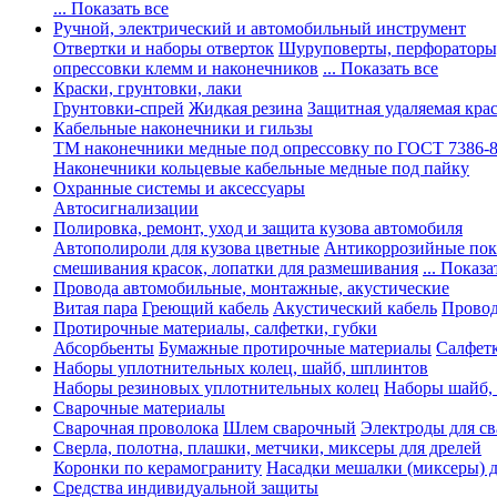
... Показать все
Ручной, электрический и автомобильный инструмент
Отвертки и наборы отверток
Шуруповерты, перфораторы
опрессовки клемм и наконечников
... Показать все
Краски, грунтовки, лаки
Грунтовки-спрей
Жидкая резина
Защитная удаляемая кра
Кабельные наконечники и гильзы
ТМ наконечники медные под опрессовку по ГОСТ 7386-
Наконечники кольцевые кабельные медные под пайку
Охранные системы и аксессуары
Автосигнализации
Полировка, ремонт, уход и защита кузова автомобиля
Автополироли для кузова цветные
Антикоррозийные по
смешивания красок, лопатки для размешивания
... Показа
Провода автомобильные, монтажные, акустические
Витая пара
Греющий кабель
Акустический кабель
Провод
Протирочные материалы, салфетки, губки
Абсорбьенты
Бумажные протирочные материалы
Салфет
Наборы уплотнительных колец, шайб, шплинтов
Наборы резиновых уплотнительных колец
Наборы шайб,
Сварочные материалы
Сварочная проволока
Шлем сварочный
Электроды для с
Сверла, полотна, плашки, метчики, миксеры для дрелей
Коронки по керамограниту
Насадки мешалки (миксеры) д
Средства индивидуальной защиты