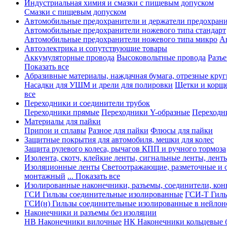
Индустриальная химия и смазки с пищевым допуском
Смазки с пищевым допуском
Автомобильные предохранители и держатели предохрани
Автомобильные предохранители ножевого типа стандарт
Автомобильные предохранители ножевого типа микро
А
Автоэлектрика и сопутствующие товары
Аккумуляторные провода
Высоковольтные провода
Разъ
Показать все
Абразивные материалы, наждачная бумага, отрезные круг
Насадки для УШМ и дрели для полировки
Щетки и корщ
все
Переходники и соединители трубок
Переходники прямые
Переходники Y-образные
Переходн
Материалы для пайки
Припои и сплавы
Разное для пайки
Флюсы для пайки
Защитные покрытия для автомобиля, мешки для колес
Защита рулевого колеса, рычагов КПП и ручного тормоза
Изолента, скотч, клейкие ленты, сигнальные ленты, лент
Изоляционные ленты
Светоотражающие, разметочные и 
монтажный
... Показать все
Изолированные наконечники, разъемы, соединители, ко
ГСИ Гильзы соединительные изолированные
ГСИ-Т Гиль
ГСИ(н) Гильзы соединительные изолированные в нейлон
Наконечники и разъемы без изоляции
НВ Наконечники вилочные
НК Наконечники кольцевые б