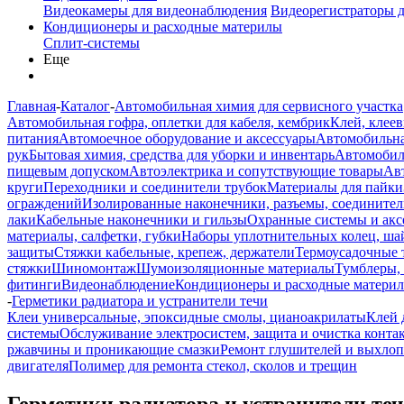
Видеокамеры для видеонаблюдения
Видеорегистраторы 
Кондиционеры и расходные материлы
Сплит-системы
Еще
Главная
-
Каталог
-
Автомобильная химия для сервисного участка
Автомобильная гофра, оплетки для кабеля, кембрик
Клей, клеев
питания
Автомоечное оборудование и аксессуары
Автомобильна
рук
Бытовая химия, средства для уборки и инвентарь
Автомобиль
пищевым допуском
Автоэлектрика и сопутствующие товары
Ав
круги
Переходники и соединители трубок
Материалы для пайки
ограждений
Изолированные наконечники, разъемы, соединител
лаки
Кабельные наконечники и гильзы
Охранные системы и акс
материалы, салфетки, губки
Наборы уплотнительных колец, ша
защиты
Стяжки кабельные, крепеж, держатели
Термоусадочные 
стяжки
Шиномонтаж
Шумоизоляционные материалы
Тумблеры,
фитинги
Видеонаблюдение
Кондиционеры и расходные матери
-
Герметики радиатора и устранители течи
Клеи универсальные, эпоксидные смолы, цианоакрилаты
Клей 
системы
Обслуживание электросистем, защита и очистка конта
ржавчины и проникающие смазки
Ремонт глушителей и выхло
двигателя
Полимер для ремонта стекол, сколов и трещин
Герметики радиатора и устранители те