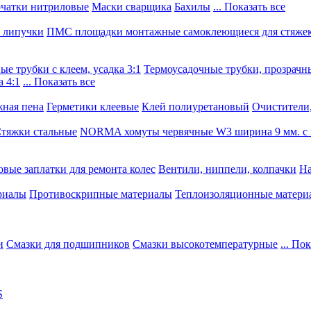
чатки нитриловые
Маски сварщика
Бахилы
... Показать все
, липучки
ПМС площадки монтажные самоклеющиеся для стяже
е трубки с клеем, усадка 3:1
Термоусадочные трубки, прозрачны
 4:1
... Показать все
ная пена
Герметики клеевые
Клей полиуретановый
Очистители,
тяжки стальные
NORMA хомуты червячные W3 ширина 9 мм. с 
овые заплатки для ремонта колес
Вентили, ниппели, колпачки
На
риалы
Противоскрипные материалы
Теплоизоляционные матери
и
Смазки для подшипников
Смазки высокотемпературные
... По
S