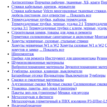
Антисептики
Перчатки рабочие, тканевые, ХБ, краги
Пер
Стяжки кабельные, крепеж, держатели
Стяжки кабельные
Velcro многоразовые тканевые стяжки
дюбель пистоном, под отверстие
... Показать все
Термоусадочные трубки, наборы термоусадок
Термоусадочные трубки, черные, усадка 2:1
Термоусадочны
усадка 3:1
Термоусадочные трубки с клеем, черные, усадка
Строительная химия, товары для дома и ремонта
Герметики силиконовые санитарные и акриловые
Монтаж
Хомуты червячные, силовые, стальные стяжки
Хомуты червячные W1 и W2
Хомуты силовые W1 и W2
С
хомутов и замки
... Показать все
Шиномонтаж
Грибки для ремонта
Инструмент для шиномонтажа
Резин
Шумоизоляционные материалы
Вибропоглощающие материалы
Звукопоглощающие мате
Тумблеры, кнопки, клавиши, выключатели
Батарейные отсеки
Индикаторы
Выключатели
Тумблеры
Смазки и смазочные материалы
Адгезионные смазки
Медные смазки
Силиконовые смазк
Упаковка, пакеты, зип-локи (грипперы)
Пакеты зип-лок (грипперы)
Мешки для мусора
Металлорукав и фитинги
Металлорукав герметичный в ПВХ изоляции Р3-ЦПнг-L
Видеонаблюдение