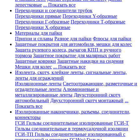
лепестковые
... Показать все
Переходники и соединители трубок
Переходники прямые
Переходники Y-образные
Переходники Г-образные
Переходники Т-образные
Переходники Х-образные
Материалы для пайки
Припои и сплавы
Разное для пайки
Флюсы для пайки
Защитные покрытия для автомобиля, мешки для колес
Защита рулевого колеса, рычагов КПП и ручного
тормоза
Защитное покрытие для малярных работ
Защитные коврики
Защитные накидки на сидения
Мешки для колес
... Показать все
Изолента, скотч, клейкие ленты, сигнальные ленты,
ленты для ограждений
Изоляционные ленты
Светоотражающие, разметочные и
оградительные ленты
Алюминиевые и
металлизированные ленты
Двухсторонний скотч
автомобильный
Двухсторонний скотч монтажный
...
Показать все
Изолированные наконечники, разъемы, соединители,
коннекторы
ГСИ Гильзы соединительные изолированные
ГСИ-Т
Гильзы соединительные в термоусадочной изоляции
ГСИ-ТП Гильзы соединительные изолированный с
термоусадкой и припоем
ГСИ(н) Гильзы