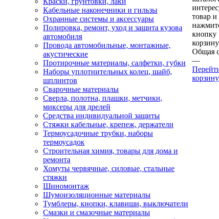
Краски, грунтовки, лаки
интере
Кабельные наконечники и гильзы
товар и
Охранные системы и аксессуары
нажмит
Полировка, ремонт, уход и защита кузова
кнопку
автомобиля
корзину
Провода автомобильные, монтажные,
Общая 
акустические
—
Протирочные материалы, салфетки, губки
Перейт
Наборы уплотнительных колец, шайб,
корзину
шплинтов
Сварочные материалы
Сверла, полотна, плашки, метчики,
миксеры для дрелей
Средства индивидуальной защиты
Стяжки кабельные, крепеж, держатели
Термоусадочные трубки, наборы
термоусадок
Строительная химия, товары для дома и
ремонта
Хомуты червячные, силовые, стальные
стяжки
Шиномонтаж
Шумоизоляционные материалы
Тумблеры, кнопки, клавиши, выключатели
Смазки и смазочные материалы