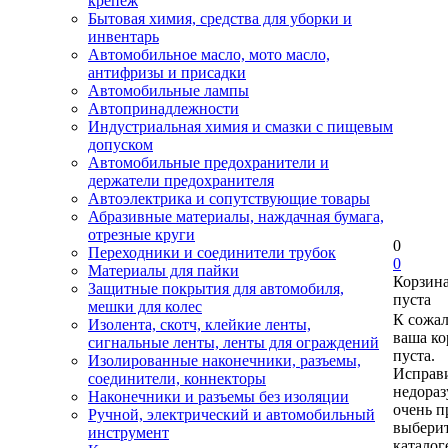
крепеж
Бытовая химия, средства для уборки и
инвентарь
Автомобильное масло, мото масло,
антифризы и присадки
Автомобильные лампы
Автопринадлежности
Индустриальная химия и смазки с пищевым
допуском
Автомобильные предохранители и
держатели предохранителя
Автоэлектрика и сопутствующие товары
Абразивные материалы, наждачная бумага,
отрезные круги
0
Переходники и соединители трубок
0
Материалы для пайки
Корзин
Защитные покрытия для автомобиля,
пуста
мешки для колес
К сожа
Изолента, скотч, клейкие ленты,
ваша ко
сигнальные ленты, ленты для ограждений
пуста.
Изолированные наконечники, разъемы,
Исправи
соединители, коннекторы
недора
Наконечники и разъемы без изоляции
очень п
Ручной, электрический и автомобильный
выберит
инструмент
каталог