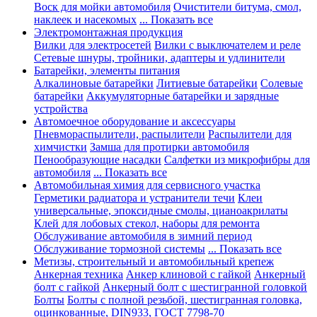
Воск для мойки автомобиля
Очистители битума, смол,
наклеек и насекомых
... Показать все
Электромонтажная продукция
Вилки для электросетей
Вилки с выключателем и реле
Сетевые шнуры, тройники, адаптеры и удлинители
Батарейки, элементы питания
Алкалиновые батарейки
Литиевые батарейки
Солевые
батарейки
Аккумуляторные батарейки и зарядные
устройства
Автомоечное оборудование и аксессуары
Пневмораспылители, распылители
Распылители для
химчистки
Замша для протирки автомобиля
Пенообразующие насадки
Салфетки из микрофибры для
автомобиля
... Показать все
Автомобильная химия для сервисного участка
Герметики радиатора и устранители течи
Клеи
универсальные, эпоксидные смолы, цианоакрилаты
Клей для лобовых стекол, наборы для ремонта
Обслуживание автомобиля в зимний период
Обслуживание тормозной системы
... Показать все
Метизы, строительный и автомобильный крепеж
Анкерная техника
Анкер клиновой с гайкой
Анкерный
болт с гайкой
Анкерный болт с шестигранной головкой
Болты
Болты с полной резьбой, шестигранная головка,
оцинкованные, DIN933, ГОСТ 7798-70