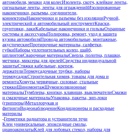
автомобиля, мешки для колес
Изолента, скотч, клейкие ленты,
сигнальные ленты, ленты для ограждений
Изолированные
наконечники, разъемы, соединители,
коннекторы
Наконечники и разъемы без изоляции
Ручной,
электрический и автомобильный инструмент
Краски,
грунтовки, лаки
Кабельные наконечники и гильзы
Охранные
системы и аксессуары
Полировка, ремонт, уход и защита
кузова автомобиля
Провода автомобильные, монтажные,
акустические
Протирочные материалы, салфетки,
губки
Наборы уплотнительных колец, шайб,
шплинтов
Сварочные материалы
Сверла, полотна, плашки,
метчики, миксеры для дрелей
Средства индивидуальной
защиты
Стяжки кабельные, крепеж,
держатели
Термоусадочные трубки, наборы
термоусадок
Строительная химия, товары для дома и
ремонта
Хомуты червячные, силовые, стальные
стяжки
Шиномонтаж
Шумоизоляционные
материалы
Тумблеры, кнопки, клавиши, выключатели
Смазки
и смазочные материалы
Упаковка, пакеты, зип-локи
(грипперы)
Металлорукав и
фитинги
Видеонаблюдение
Кондиционеры и расходные
материлы
-
Герметики радиатора и устранители течи
Клеи универсальные, эпоксидные смолы,
цианоакрилаты
Клей для лобовых стекол, наборы для