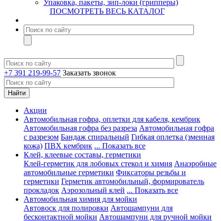
Упаковка, пакеты, зип-локи (грипперы)
ПОСМОТРЕТЬ ВЕСЬ КАТАЛОГ
+7 391 219-99-57
Заказать звонок
Акции
Автомобильная гофра, оплетки для кабеля, кембрик
Автомобильная гофра без разреза
Автомобильная гофра
с разрезом
Бандаж спиральный
Гибкая оплетка (змеиная
кожа)
ПВХ кембрик
... Показать все
Клей, клеевые составы, герметики
Клей-герметик для лобовых стекол и химия
Анаэробные
автомобильные герметики
Фиксаторы резьбы и
герметики
Герметик автомобильный, формирователь
прокладок
Аэрозольный клей
... Показать все
Автомобильная химия для мойки
Автовоск для полировки
Автошампуни для
бесконтактной мойки
Автошампуни для ручной мойки