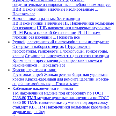
соединительные изолированные в нейлоновом корпусе
НВИ Наконечники вилочные изолированные
...
Показать все
Наконечники и разъемы без изоляции
НВ Наконечники вилочные
НК Наконечники кольцевые
без изоляции
НШВ наконечники штыревые втулочные
РП-М Разъем плоский без изоляции
РП-П Разъем
плоский без изоляции
... Показать все
Ручной, электрический и автомобильный инструмент
Отвертки и наборы отверток
Шуруповерты,
перфораторы, гайковерты
Плоскогубцы, тонкогубцы,
клещи
Стрипперы, инструменты для снятия изоляции
Кримперы и пресс-клещи для опрессовки клемм и
наконечников
... Показать все
Краски, грунтовки, лаки
Грунтовки-спрей
Жидкая резина
Защитная удаляемая
краска
Краска-карандаш для ремонта царапин
Краска-
спрей автомобильная
... Показать все
Кабельные наконечники и гильзы
ТМ наконечники медные под опрессовку по ГОСТ
7386-80
ТМЛ медные луженые наконечники по ГОСТ
7386-80
ТМЛс наконечники луженые под опрессовку
стандарт КВТ
ПМ Наконечники кольцевые кабельные
медные под пайку