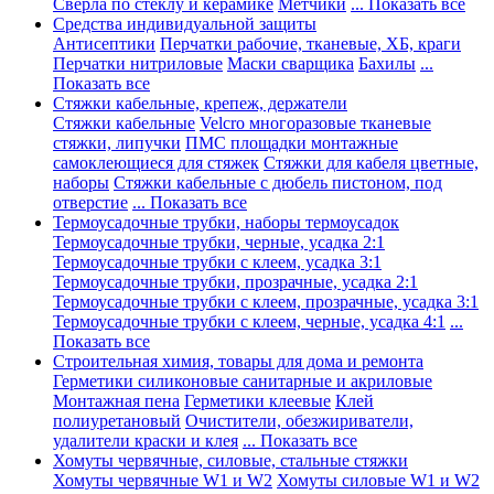
Сверла по стеклу и керамике
Метчики
... Показать все
Средства индивидуальной защиты
Антисептики
Перчатки рабочие, тканевые, ХБ, краги
Перчатки нитриловые
Маски сварщика
Бахилы
...
Показать все
Стяжки кабельные, крепеж, держатели
Стяжки кабельные
Velcro многоразовые тканевые
стяжки, липучки
ПМС площадки монтажные
самоклеющиеся для стяжек
Стяжки для кабеля цветные,
наборы
Стяжки кабельные с дюбель пистоном, под
отверстие
... Показать все
Термоусадочные трубки, наборы термоусадок
Термоусадочные трубки, черные, усадка 2:1
Термоусадочные трубки с клеем, усадка 3:1
Термоусадочные трубки, прозрачные, усадка 2:1
Термоусадочные трубки с клеем, прозрачные, усадка 3:1
Термоусадочные трубки с клеем, черные, усадка 4:1
...
Показать все
Строительная химия, товары для дома и ремонта
Герметики силиконовые санитарные и акриловые
Монтажная пена
Герметики клеевые
Клей
полиуретановый
Очистители, обезжириватели,
удалители краски и клея
... Показать все
Хомуты червячные, силовые, стальные стяжки
Хомуты червячные W1 и W2
Хомуты силовые W1 и W2