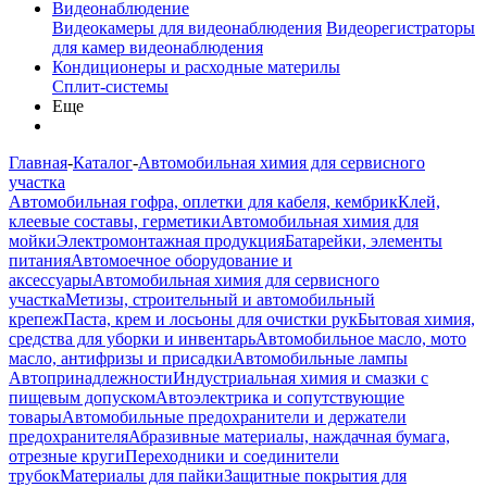
Видеонаблюдение
Видеокамеры для видеонаблюдения
Видеорегистраторы
для камер видеонаблюдения
Кондиционеры и расходные материлы
Сплит-системы
Еще
Главная
-
Каталог
-
Автомобильная химия для сервисного
участка
Автомобильная гофра, оплетки для кабеля, кембрик
Клей,
клеевые составы, герметики
Автомобильная химия для
мойки
Электромонтажная продукция
Батарейки, элементы
питания
Автомоечное оборудование и
аксессуары
Автомобильная химия для сервисного
участка
Метизы, строительный и автомобильный
крепеж
Паста, крем и лосьоны для очистки рук
Бытовая химия,
средства для уборки и инвентарь
Автомобильное масло, мото
масло, антифризы и присадки
Автомобильные лампы
Автопринадлежности
Индустриальная химия и смазки с
пищевым допуском
Автоэлектрика и сопутствующие
товары
Автомобильные предохранители и держатели
предохранителя
Абразивные материалы, наждачная бумага,
отрезные круги
Переходники и соединители
трубок
Материалы для пайки
Защитные покрытия для