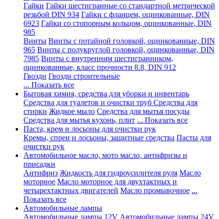
Гайки
Гайки шестигранные со стандартной метрической
резьбой DIN 934
Гайки с фланцем, оцинкованные, DIN
6923
Гайки со стопорным кольцом, оцинкованные, DIN
985
Винты
Винты с потайной головкой, оцинкованные, DIN
965
Винты с полукруглой головкой, оцинкованные, DIN
7985
Винты с внутренним шестигранником,
оцинкованные, класс прочности 8.8, DIN 912
Гвозди
Гвозди строительные
... Показать все
Бытовая химия, средства для уборки и инвентарь
Средства для туалетов и очистки труб
Средства для
стирки
Жидкое мыло
Средства для мытья посуды
Средства для мытья кухонь, плит
... Показать все
Паста, крем и лосьоны для очистки рук
Кремы, спреи и лосьоны, защитные средства
Пасты для
очистки рук
Автомобильное масло, мото масло, антифризы и
присадки
Антифриз
Жидкость для гидроусилителя руля
Масло
моторное
Масло моторное для двухтактных и
четырехтактных двигателей
Масло промывочное
...
Показать все
Автомобильные лампы
Автомобильные лампы 12V
Автомобильные лампы 24V