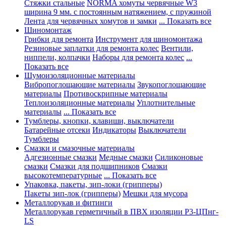
Стяжки стальные
NORMA хомуты червячные W3
ширина 9 мм. с постоянным натяжением, с пружиной
Лента для червячных хомутов и замки
... Показать все
Шиномонтаж
Грибки для ремонта
Инструмент для шиномонтажа
Резиновые заплатки для ремонта колес
Вентили,
ниппели, колпачки
Наборы для ремонта колес
...
Показать все
Шумоизоляционные материалы
Вибропоглощающие материалы
Звукопоглощающие
материалы
Противоскрипные материалы
Теплоизоляционные материалы
Уплотнительные
материалы
... Показать все
Тумблеры, кнопки, клавиши, выключатели
Батарейные отсеки
Индикаторы
Выключатели
Тумблеры
Смазки и смазочные материалы
Адгезионные смазки
Медные смазки
Силиконовые
смазки
Смазки для подшипников
Смазки
высокотемпературные
... Показать все
Упаковка, пакеты, зип-локи (грипперы)
Пакеты зип-лок (грипперы)
Мешки для мусора
Металлорукав и фитинги
Металлорукав герметичный в ПВХ изоляции Р3-ЦПнг-
LS