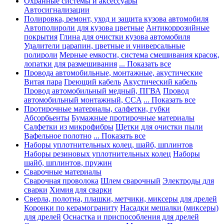
Охранные системы и аксессуары
Автосигнализации
Полировка, ремонт, уход и защита кузова автомобиля
Автополироли для кузова цветные
Антикоррозийные
покрытия
Глина для очистки кузова автомобиля
Удалители царапин, цветные и универсальные
полироли
Мерные емкости, система смешивания красок,
лопатки для размешивания
... Показать все
Провода автомобильные, монтажные, акустические
Витая пара
Греющий кабель
Акустический кабель
Провод автомобильный медный, ПГВА
Провод
автомобильный монтажный, CCA
... Показать все
Протирочные материалы, салфетки, губки
Абсорбьенты
Бумажные протирочные материалы
Салфетки из микрофибры
Щетки для очистки пыли
Вафельное полотно
... Показать все
Наборы уплотнительных колец, шайб, шплинтов
Наборы резиновых уплотнительных колец
Наборы
шайб, шплинтов, пружин
Сварочные материалы
Сварочная проволока
Шлем сварочный
Электроды для
сварки
Химия для сварки
Сверла, полотна, плашки, метчики, миксеры для дрелей
Коронки по керамограниту
Насадки мешалки (миксеры)
для дрелей
Оснастка и приспособления для дрелей