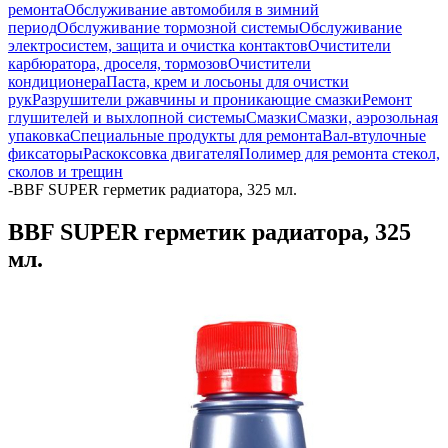
ремонта
Обслуживание автомобиля в зимний
период
Обслуживание тормозной системы
Обслуживание
электросистем, защита и очистка контактов
Очистители
карбюратора, дроселя, тормозов
Очистители
кондиционера
Паста, крем и лосьоны для очистки
рук
Разрушители ржавчины и проникающие смазки
Ремонт
глушителей и выхлопной системы
Смазки
Смазки, аэрозольная
упаковка
Специальные продукты для ремонта
Вал-втулочные
фиксаторы
Раскоксовка двигателя
Полимер для ремонта стекол,
сколов и трещин
-
BBF SUPER герметик радиатора, 325 мл.
BBF SUPER герметик радиатора, 325
мл.