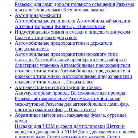
Разъемы для ламп дополнительного освещения
Разъемы
для галогеновых ламп
Ксеноновые лампы
Автопринадлежности
Автомобильные удлинители
Автомобильный молдинг
Аптечки
Воронки
Жилеты
... Показать все
Индустриальная химия и смазки с пищевым допуском
Смазки с пищевым допуском
Автомобильные предохранители и держатели
предохранителя
Автомобильные предохранители ножевого типа
стандарт
Автомобильные предохранители, наборы и
блистерная упаковка
Автомобильные предохранители
ножевого типа мини
Автомобильные предохранители
ножевого типа микро
Автомобильные предохранители
ножевого типа макси
... Показать все
Автоэлектрика и сопутствующие товары
Аккумуляторные провода
Высоковольтные провода
Разъемы автомобильные
Разъемы автомобильные
межжгутовые
Разъемы для автомобильных ламп, фар,
противотуманных фар
... Показать все
Абразивные материалы, наждачная бумага, отрезные
круги
Насадки для УШМ и дрели для полировки
Щетки и
корщетки для дрелей и УШМ
Диск для удаления наклеек
и липких лент
Диски отрезные по металлу
Диски