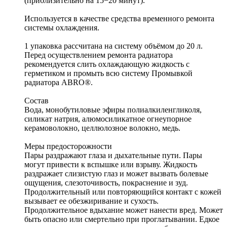
(приблизительно на 15−20 минут).
Используется в качестве средства временного ремонта
системы охлаждения.
1 упаковка рассчитана на систему объёмом до 20 л.
Перед осуществлением ремонта радиатора
рекомендуется слить охлаждающую жидкость с
герметиком и промыть всю систему Промывкой
радиатора ABRO®.
Состав
Вода, монобутиловые эфиры полиалкиленгликоля,
силикат натрия, алюмосиликатное огнеупорное
керамоволокно, целлюлозное волокно, медь.
Меры предосторожности
Пары раздражают глаза и дыхательные пути. Пары
могут привести к вспышке или взрыву. Жидкость
раздражает слизистую глаз и может вызвать болевые
ощущения, слезоточивость, покраснение и зуд.
Продолжительный или повторяющийся контакт с кожей
вызывает ее обезжиривание и сухость.
Продолжительное вдыхание может нанести вред. Может
быть опасно или смертельно при проглатывании. Едкое