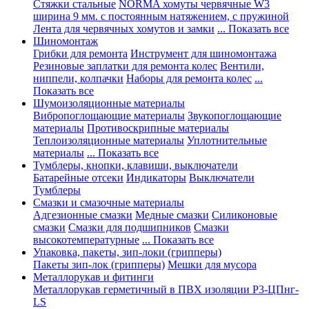
Стяжки стальные
NORMA хомуты червячные W3
ширина 9 мм. с постоянным натяжением, с пружиной
Лента для червячных хомутов и замки
... Показать все
Шиномонтаж
Грибки для ремонта
Инструмент для шиномонтажа
Резиновые заплатки для ремонта колес
Вентили,
ниппели, колпачки
Наборы для ремонта колес
...
Показать все
Шумоизоляционные материалы
Вибропоглощающие материалы
Звукопоглощающие
материалы
Противоскрипные материалы
Теплоизоляционные материалы
Уплотнительные
материалы
... Показать все
Тумблеры, кнопки, клавиши, выключатели
Батарейные отсеки
Индикаторы
Выключатели
Тумблеры
Смазки и смазочные материалы
Адгезионные смазки
Медные смазки
Силиконовые
смазки
Смазки для подшипников
Смазки
высокотемпературные
... Показать все
Упаковка, пакеты, зип-локи (грипперы)
Пакеты зип-лок (грипперы)
Мешки для мусора
Металлорукав и фитинги
Металлорукав герметичный в ПВХ изоляции Р3-ЦПнг-
LS