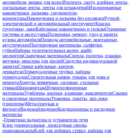
автомобиля, мешки для колес
Изолента, скотч, клейкие ленты,
сигнальные ленты, ленты для ограждений
Изолированные
наконечники, разъемы, соединители,
коннекторы
Наконечники и разъемы без изоляции
Ручной,
электрический и автомобильный инструмент
Краски,
грунтовки, лаки
Кабельные наконечники и гильзы
Охранные
системы и аксессуары
Полировка, ремонт, уход и защита
кузова автомобиля
Провода автомобильные, монтажные,
акустические
Протирочные материалы, салфетки,
губки
Наборы уплотнительных колец, шайб,
шплинтов
Сварочные материалы
Сверла, полотна, плашки,
метчики, миксеры для дрелей
Средства индивидуальной
защиты
Стяжки кабельные, крепеж,
держатели
Термоусадочные трубки, наборы
термоусадок
Строительная химия, товары для дома и
ремонта
Хомуты червячные, силовые, стальные
стяжки
Шиномонтаж
Шумоизоляционные
материалы
Тумблеры, кнопки, клавиши, выключатели
Смазки
и смазочные материалы
Упаковка, пакеты, зип-локи
(грипперы)
Металлорукав и
фитинги
Видеонаблюдение
Кондиционеры и расходные
материлы
-
Герметики радиатора и устранители течи
Клеи универсальные, эпоксидные смолы,
цианоакрилаты
Клей для лобовых стекол, наборы для