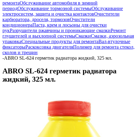
ремонта
Обслуживание автомобиля в зимний
период
Обслуживание тормозной системы
Обслуживание
электросистем, защита и очистка контактов
Очистители
карбюратора, дроселя, тормозов
Очистители
кондиционера
Паста, крем и лосьоны для очистки
рук
Разрушители ржавчины и проникающие смазки
Ремонт
глушителей и выхлопной системы
Смазки
Смазки, аэрозольная
упаковка
Специальные продукты для ремонта
Вал-втулочные
фиксаторы
Раскоксовка двигателя
Полимер для ремонта стекол,
сколов и трещин
-
ABRO SL-624 герметик радиатора жидкий, 325 мл.
ABRO SL-624 герметик радиатора
жидкий, 325 мл.