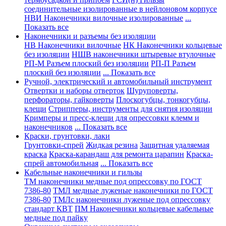
соединительные изолированные в нейлоновом корпусе
НВИ Наконечники вилочные изолированные
...
Показать все
Наконечники и разъемы без изоляции
НВ Наконечники вилочные
НК Наконечники кольцевые
без изоляции
НШВ наконечники штыревые втулочные
РП-М Разъем плоский без изоляции
РП-П Разъем
плоский без изоляции
... Показать все
Ручной, электрический и автомобильный инструмент
Отвертки и наборы отверток
Шуруповерты,
перфораторы, гайковерты
Плоскогубцы, тонкогубцы,
клещи
Стрипперы, инструменты для снятия изоляции
Кримперы и пресс-клещи для опрессовки клемм и
наконечников
... Показать все
Краски, грунтовки, лаки
Грунтовки-спрей
Жидкая резина
Защитная удаляемая
краска
Краска-карандаш для ремонта царапин
Краска-
спрей автомобильная
... Показать все
Кабельные наконечники и гильзы
ТМ наконечники медные под опрессовку по ГОСТ
7386-80
ТМЛ медные луженые наконечники по ГОСТ
7386-80
ТМЛс наконечники луженые под опрессовку
стандарт КВТ
ПМ Наконечники кольцевые кабельные
медные под пайку