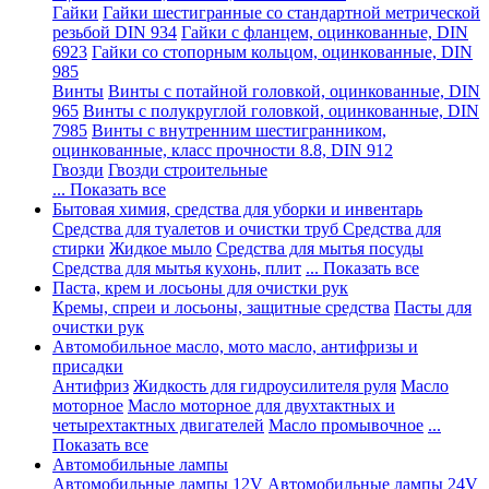
Гайки
Гайки шестигранные со стандартной метрической
резьбой DIN 934
Гайки с фланцем, оцинкованные, DIN
6923
Гайки со стопорным кольцом, оцинкованные, DIN
985
Винты
Винты с потайной головкой, оцинкованные, DIN
965
Винты с полукруглой головкой, оцинкованные, DIN
7985
Винты с внутренним шестигранником,
оцинкованные, класс прочности 8.8, DIN 912
Гвозди
Гвозди строительные
... Показать все
Бытовая химия, средства для уборки и инвентарь
Средства для туалетов и очистки труб
Средства для
стирки
Жидкое мыло
Средства для мытья посуды
Средства для мытья кухонь, плит
... Показать все
Паста, крем и лосьоны для очистки рук
Кремы, спреи и лосьоны, защитные средства
Пасты для
очистки рук
Автомобильное масло, мото масло, антифризы и
присадки
Антифриз
Жидкость для гидроусилителя руля
Масло
моторное
Масло моторное для двухтактных и
четырехтактных двигателей
Масло промывочное
...
Показать все
Автомобильные лампы
Автомобильные лампы 12V
Автомобильные лампы 24V