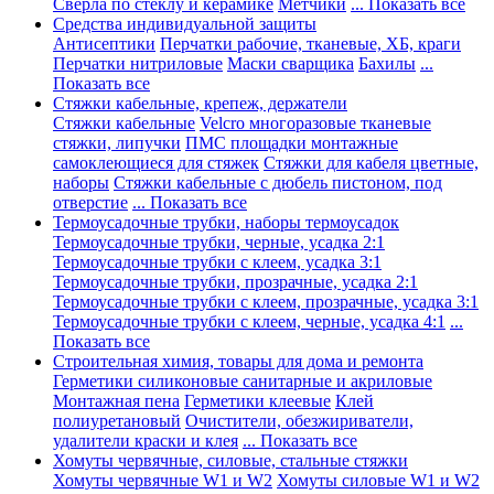
Сверла по стеклу и керамике
Метчики
... Показать все
Средства индивидуальной защиты
Антисептики
Перчатки рабочие, тканевые, ХБ, краги
Перчатки нитриловые
Маски сварщика
Бахилы
...
Показать все
Стяжки кабельные, крепеж, держатели
Стяжки кабельные
Velcro многоразовые тканевые
стяжки, липучки
ПМС площадки монтажные
самоклеющиеся для стяжек
Стяжки для кабеля цветные,
наборы
Стяжки кабельные с дюбель пистоном, под
отверстие
... Показать все
Термоусадочные трубки, наборы термоусадок
Термоусадочные трубки, черные, усадка 2:1
Термоусадочные трубки с клеем, усадка 3:1
Термоусадочные трубки, прозрачные, усадка 2:1
Термоусадочные трубки с клеем, прозрачные, усадка 3:1
Термоусадочные трубки с клеем, черные, усадка 4:1
...
Показать все
Строительная химия, товары для дома и ремонта
Герметики силиконовые санитарные и акриловые
Монтажная пена
Герметики клеевые
Клей
полиуретановый
Очистители, обезжириватели,
удалители краски и клея
... Показать все
Хомуты червячные, силовые, стальные стяжки
Хомуты червячные W1 и W2
Хомуты силовые W1 и W2