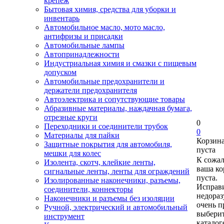
крепеж
Бытовая химия, средства для уборки и
инвентарь
Автомобильное масло, мото масло,
антифризы и присадки
Автомобильные лампы
Автопринадлежности
Индустриальная химия и смазки с пищевым
допуском
Автомобильные предохранители и
держатели предохранителя
Автоэлектрика и сопутствующие товары
Абразивные материалы, наждачная бумага,
отрезные круги
0
Переходники и соединители трубок
0
Материалы для пайки
Корзин
Защитные покрытия для автомобиля,
пуста
мешки для колес
К сожа
Изолента, скотч, клейкие ленты,
ваша ко
сигнальные ленты, ленты для ограждений
пуста.
Изолированные наконечники, разъемы,
Исправи
соединители, коннекторы
недора
Наконечники и разъемы без изоляции
очень п
Ручной, электрический и автомобильный
выберит
инструмент
каталог