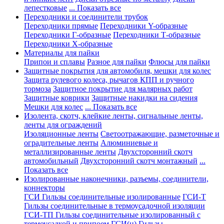
лепестковые
... Показать все
Переходники и соединители трубок
Переходники прямые
Переходники Y-образные
Переходники Г-образные
Переходники Т-образные
Переходники Х-образные
Материалы для пайки
Припои и сплавы
Разное для пайки
Флюсы для пайки
Защитные покрытия для автомобиля, мешки для колес
Защита рулевого колеса, рычагов КПП и ручного
тормоза
Защитное покрытие для малярных работ
Защитные коврики
Защитные накидки на сидения
Мешки для колес
... Показать все
Изолента, скотч, клейкие ленты, сигнальные ленты,
ленты для ограждений
Изоляционные ленты
Светоотражающие, разметочные и
оградительные ленты
Алюминиевые и
металлизированные ленты
Двухсторонний скотч
автомобильный
Двухсторонний скотч монтажный
...
Показать все
Изолированные наконечники, разъемы, соединители,
коннекторы
ГСИ Гильзы соединительные изолированные
ГСИ-Т
Гильзы соединительные в термоусадочной изоляции
ГСИ-ТП Гильзы соединительные изолированный с
термоусадкой и припоем
ГСИ(н) Гильзы