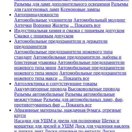
Разъемы для ламп дополнительного освещения
Разъемы
для галогеновых ламп
Ксеноновые лампы
Автопринадлежности
Автомобильные удлинители
Автомобильный молдинг
Аптечки
Воронки
Жилеты
... Показать все
Индустриальная химия и смазки с пищевым допуском
Смазки с пищевым допуском
Автомобильные предохранители и держатели
предохранителя
Автомобильные предохранители ножевого типа
стандарт
Автомобильные предохранители, наборы и
блистерная упаковка
Автомобильные предохранители
ножевого типа мини
Автомобильные предохранители
ножевого типа микро
Автомобильные предохранители
ножевого типа макси
... Показать все
Автоэлектрика и сопутствующие товары
Аккумуляторные провода
Высоковольтные провода
Разъемы автомобильные
Разъемы автомобильные
межжгутовые
Разъемы для автомобильных ламп, фар,
противотуманных фар
... Показать все
Абразивные материалы, наждачная бумага, отрезные
круги
Насадки для УШМ и дрели для полировки
Щетки и
корщетки для дрелей и УШМ
Диск для удаления наклеек
и липких лент
Диски отрезные по металлу
Диски