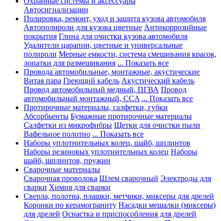
Охранные системы и аксессуары
Автосигнализации
Полировка, ремонт, уход и защита кузова автомобиля
Автополироли для кузова цветные
Антикоррозийные
покрытия
Глина для очистки кузова автомобиля
Удалители царапин, цветные и универсальные
полироли
Мерные емкости, система смешивания красок,
лопатки для размешивания
... Показать все
Провода автомобильные, монтажные, акустические
Витая пара
Греющий кабель
Акустический кабель
Провод автомобильный медный, ПГВА
Провод
автомобильный монтажный, CCA
... Показать все
Протирочные материалы, салфетки, губки
Абсорбьенты
Бумажные протирочные материалы
Салфетки из микрофибры
Щетки для очистки пыли
Вафельное полотно
... Показать все
Наборы уплотнительных колец, шайб, шплинтов
Наборы резиновых уплотнительных колец
Наборы
шайб, шплинтов, пружин
Сварочные материалы
Сварочная проволока
Шлем сварочный
Электроды для
сварки
Химия для сварки
Сверла, полотна, плашки, метчики, миксеры для дрелей
Коронки по керамограниту
Насадки мешалки (миксеры)
для дрелей
Оснастка и приспособления для дрелей