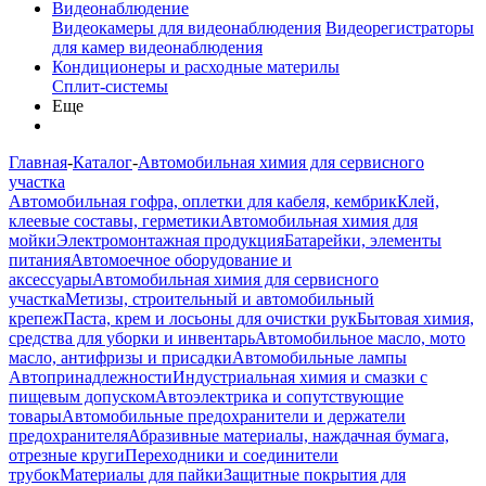
Видеонаблюдение
Видеокамеры для видеонаблюдения
Видеорегистраторы
для камер видеонаблюдения
Кондиционеры и расходные материлы
Сплит-системы
Еще
Главная
-
Каталог
-
Автомобильная химия для сервисного
участка
Автомобильная гофра, оплетки для кабеля, кембрик
Клей,
клеевые составы, герметики
Автомобильная химия для
мойки
Электромонтажная продукция
Батарейки, элементы
питания
Автомоечное оборудование и
аксессуары
Автомобильная химия для сервисного
участка
Метизы, строительный и автомобильный
крепеж
Паста, крем и лосьоны для очистки рук
Бытовая химия,
средства для уборки и инвентарь
Автомобильное масло, мото
масло, антифризы и присадки
Автомобильные лампы
Автопринадлежности
Индустриальная химия и смазки с
пищевым допуском
Автоэлектрика и сопутствующие
товары
Автомобильные предохранители и держатели
предохранителя
Абразивные материалы, наждачная бумага,
отрезные круги
Переходники и соединители
трубок
Материалы для пайки
Защитные покрытия для