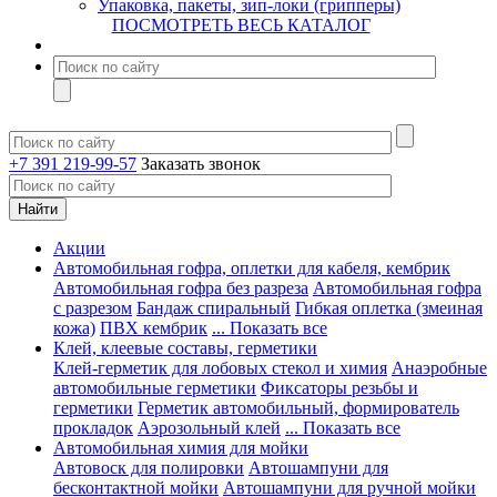
Упаковка, пакеты, зип-локи (грипперы)
ПОСМОТРЕТЬ ВЕСЬ КАТАЛОГ
+7 391 219-99-57
Заказать звонок
Акции
Автомобильная гофра, оплетки для кабеля, кембрик
Автомобильная гофра без разреза
Автомобильная гофра
с разрезом
Бандаж спиральный
Гибкая оплетка (змеиная
кожа)
ПВХ кембрик
... Показать все
Клей, клеевые составы, герметики
Клей-герметик для лобовых стекол и химия
Анаэробные
автомобильные герметики
Фиксаторы резьбы и
герметики
Герметик автомобильный, формирователь
прокладок
Аэрозольный клей
... Показать все
Автомобильная химия для мойки
Автовоск для полировки
Автошампуни для
бесконтактной мойки
Автошампуни для ручной мойки