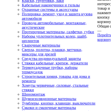
Краски, грунтовки, лаки
интере
Кабельные наконечники и гильзы
товар и
Охранные системы и аксессуары
нажмит
Полировка, ремонт, уход и защита кузова
кнопку
автомобиля
корзину
Провода автомобильные, монтажные,
Общая 
акустические
—
Протирочные материалы, салфетки, губки
Перейт
Наборы уплотнительных колец, шайб,
корзину
шплинтов
Сварочные материалы
Сверла, полотна, плашки, метчики,
миксеры для дрелей
Средства индивидуальной защиты
Стяжки кабельные, крепеж, держатели
Термоусадочные трубки, наборы
термоусадок
Строительная химия, товары для дома и
ремонта
Хомуты червячные, силовые, стальные
стяжки
Шиномонтаж
Шумоизоляционные материалы
Тумблеры, кнопки, клавиши, выключатели
Смазки и смазочные материалы