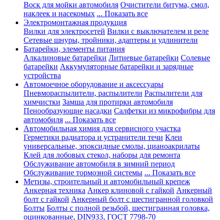
Воск для мойки автомобиля
Очистители битума, смол,
наклеек и насекомых
... Показать все
Электромонтажная продукция
Вилки для электросетей
Вилки с выключателем и реле
Сетевые шнуры, тройники, адаптеры и удлинители
Батарейки, элементы питания
Алкалиновые батарейки
Литиевые батарейки
Солевые
батарейки
Аккумуляторные батарейки и зарядные
устройства
Автомоечное оборудование и аксессуары
Пневмораспылители, распылители
Распылители для
химчистки
Замша для протирки автомобиля
Пенообразующие насадки
Салфетки из микрофибры для
автомобиля
... Показать все
Автомобильная химия для сервисного участка
Герметики радиатора и устранители течи
Клеи
универсальные, эпоксидные смолы, цианоакрилаты
Клей для лобовых стекол, наборы для ремонта
Обслуживание автомобиля в зимний период
Обслуживание тормозной системы
... Показать все
Метизы, строительный и автомобильный крепеж
Анкерная техника
Анкер клиновой с гайкой
Анкерный
болт с гайкой
Анкерный болт с шестигранной головкой
Болты
Болты с полной резьбой, шестигранная головка,
оцинкованные, DIN933, ГОСТ 7798-70