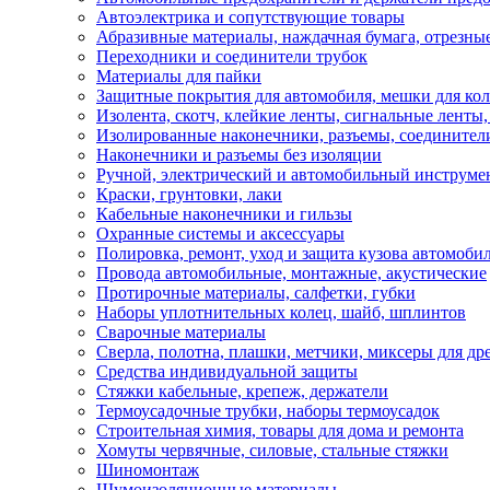
Автоэлектрика и сопутствующие товары
Абразивные материалы, наждачная бумага, отрезны
Переходники и соединители трубок
Материалы для пайки
Защитные покрытия для автомобиля, мешки для кол
Изолента, скотч, клейкие ленты, сигнальные ленты
Изолированные наконечники, разъемы, соединител
Наконечники и разъемы без изоляции
Ручной, электрический и автомобильный инструме
Краски, грунтовки, лаки
Кабельные наконечники и гильзы
Охранные системы и аксессуары
Полировка, ремонт, уход и защита кузова автомоби
Провода автомобильные, монтажные, акустические
Протирочные материалы, салфетки, губки
Наборы уплотнительных колец, шайб, шплинтов
Сварочные материалы
Сверла, полотна, плашки, метчики, миксеры для др
Средства индивидуальной защиты
Стяжки кабельные, крепеж, держатели
Термоусадочные трубки, наборы термоусадок
Строительная химия, товары для дома и ремонта
Хомуты червячные, силовые, стальные стяжки
Шиномонтаж
Шумоизоляционные материалы