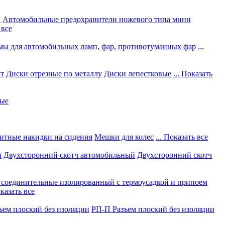
а
Автомобильные предохранители ножевого типа мини
 все
мы для автомобильных ламп, фар, противотуманных фар
...
нт
Диски отрезные по металлу
Диски лепестковые
... Показать
ные
итные накидки на сидения
Мешки для колес
... Показать все
ы
Двухсторонний скотч автомобильный
Двухсторонний скотч
соединительные изолированный с термоусадкой и припоем
оказать все
ъем плоский без изоляции
РП-П Разъем плоский без изоляции