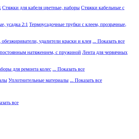
к
Стяжки для кабеля цветные, наборы
Стяжки кабельные с
е, усадка 2:1
Термоусадочные трубки с клеем, прозрачные,
 обезжириватели, удалители краски и клея
... Показать все
постоянным натяжением, с пружиной
Лента для червячных
боры для ремонта колес
... Показать все
алы
Уплотнительные материалы
... Показать все
казать все