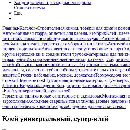
Кондиционеры и расходные материлы
Сплит-системы
Еще
Главная
-
Каталог
-
Строительная химия, товары для дома и ремо
Автомобильная гофра, оплетки для кабеля, кембрик
Клей, клеев
питания
Автомоечное оборудование и аксессуары
Автомобильна
рук
Бытовая химия, средства для уборки и инвентарь
Автомобиль
пищевым допуском
Автоэлектрика и сопутствующие товары
Ав
круги
Переходники и соединители трубок
Материалы для пайки
ограждений
Изолированные наконечники, разъемы, соединител
лаки
Кабельные наконечники и гильзы
Охранные системы и акс
материалы, салфетки, губки
Наборы уплотнительных колец, ша
защиты
Стяжки кабельные, крепеж, держатели
Термоусадочные 
стяжки
Шиномонтаж
Шумоизоляционные материалы
Тумблеры,
фитинги
Видеонаблюдение
Кондиционеры и расходные матери
-
Клей универсальный, супер-клей
Герметики силиконовые санитарные и акриловые
Монтажная п
аэрозольный
Холодные сварки
Бытовая химия
Газовые баллоны 
очистки мебели, химчистка дома
Средства для очистки стекол
Клей универсальный, супер-клей