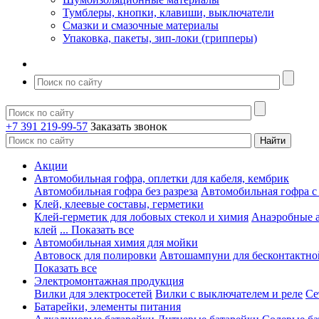
Тумблеры, кнопки, клавиши, выключатели
Смазки и смазочные материалы
Упаковка, пакеты, зип-локи (грипперы)
+7 391 219-99-57
Заказать звонок
Акции
Автомобильная гофра, оплетки для кабеля, кембрик
Автомобильная гофра без разреза
Автомобильная гофра с
Клей, клеевые составы, герметики
Клей-герметик для лобовых стекол и химия
Анаэробные 
клей
... Показать все
Автомобильная химия для мойки
Автовоск для полировки
Автошампуни для бесконтактно
Показать все
Электромонтажная продукция
Вилки для электросетей
Вилки с выключателем и реле
Се
Батарейки, элементы питания