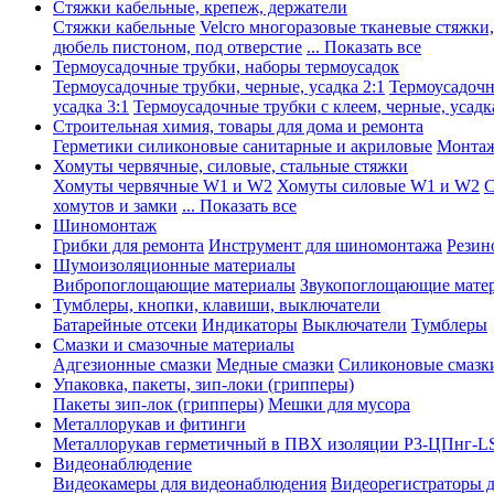
Стяжки кабельные, крепеж, держатели
Стяжки кабельные
Velcro многоразовые тканевые стяжки
дюбель пистоном, под отверстие
... Показать все
Термоусадочные трубки, наборы термоусадок
Термоусадочные трубки, черные, усадка 2:1
Термоусадочны
усадка 3:1
Термоусадочные трубки с клеем, черные, усадка
Строительная химия, товары для дома и ремонта
Герметики силиконовые санитарные и акриловые
Монтаж
Хомуты червячные, силовые, стальные стяжки
Хомуты червячные W1 и W2
Хомуты силовые W1 и W2
С
хомутов и замки
... Показать все
Шиномонтаж
Грибки для ремонта
Инструмент для шиномонтажа
Резин
Шумоизоляционные материалы
Вибропоглощающие материалы
Звукопоглощающие мате
Тумблеры, кнопки, клавиши, выключатели
Батарейные отсеки
Индикаторы
Выключатели
Тумблеры
Смазки и смазочные материалы
Адгезионные смазки
Медные смазки
Силиконовые смазк
Упаковка, пакеты, зип-локи (грипперы)
Пакеты зип-лок (грипперы)
Мешки для мусора
Металлорукав и фитинги
Металлорукав герметичный в ПВХ изоляции Р3-ЦПнг-L
Видеонаблюдение
Видеокамеры для видеонаблюдения
Видеорегистраторы 