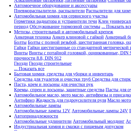
Алкалиновые батарейки
Литиевые батарейки
Солевые ба
Автомоечное оборудование и аксессуары
Пневмораспылители, распылители
Распылители для хим
Автомобильная химия для сервисного участка
Герметики радиатора и устранители течи
Клеи универсал
период
Обслуживание тормозной системы
... Показать вс
Метизы, строительный и автомобильный крепеж
Анкерная техника
Анкер клиновой с гайкой
Анкерный бо
Болты
Болты с полной резьбой, шестигранная головка, 
Гайки
Гайки шестигранные со стандартной метрической 
Винты
Винты с потайной головкой, оцинкованные, DIN 
прочности 8.8, DIN 912
Гвозди
Гвозди строительные
... Показать все
Бытовая химия, средства для уборки и инвентарь
Средства для туалетов и очистки труб
Средства для стир
Паста, крем и лосьоны для очистки рук
Кремы, спреи и лосьоны, защитные средства
Пасты для о
Автомобильное масло, мото масло, антифризы и присадк
Антифриз
Жидкость для гидроусилителя руля
Масло мото
Автомобильные лампы
Автомобильные лампы 12V
Автомобильные лампы 24V
Автопринадлежности
Автомобильные удлинители
Автомобильный молдинг
Ап
Индустриальная химия и смазки с пищевым допуском