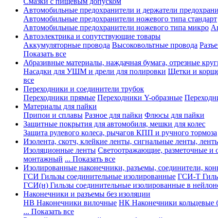
Смазки с пищевым допуском
Автомобильные предохранители и держатели предохрани
Автомобильные предохранители ножевого типа стандарт
Автомобильные предохранители ножевого типа микро
А
Автоэлектрика и сопутствующие товары
Аккумуляторные провода
Высоковольтные провода
Разъ
Показать все
Абразивные материалы, наждачная бумага, отрезные круг
Насадки для УШМ и дрели для полировки
Щетки и корщ
все
Переходники и соединители трубок
Переходники прямые
Переходники Y-образные
Переходн
Материалы для пайки
Припои и сплавы
Разное для пайки
Флюсы для пайки
Защитные покрытия для автомобиля, мешки для колес
Защита рулевого колеса, рычагов КПП и ручного тормоза
Изолента, скотч, клейкие ленты, сигнальные ленты, лент
Изоляционные ленты
Светоотражающие, разметочные и 
монтажный
... Показать все
Изолированные наконечники, разъемы, соединители, ко
ГСИ Гильзы соединительные изолированные
ГСИ-Т Гиль
ГСИ(н) Гильзы соединительные изолированные в нейлон
Наконечники и разъемы без изоляции
НВ Наконечники вилочные
НК Наконечники кольцевые б
... Показать все