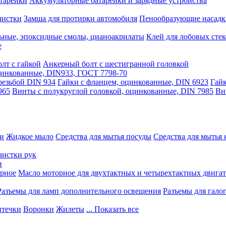
тарейки
Аккумуляторные батарейки и зарядные устройства
чистки
Замша для протирки автомобиля
Пенообразующие насадк
ьные, эпоксидные смолы, цианоакрилаты
Клей для лобовых стек
е
лт с гайкой
Анкерный болт с шестигранной головкой
оцинкованные, DIN933, ГОСТ 7798-70
резьбой DIN 934
Гайки с фланцем, оцинкованные, DIN 6923
Гайк
965
Винты с полукруглой головкой, оцинкованные, DIN 7985
Ви
ки
Жидкое мыло
Средства для мытья посуды
Средства для мытья 
чистки рук
и
рное
Масло моторное для двухтактных и четырехтактных двига
Разъемы для ламп дополнительного освещения
Разъемы для гало
течки
Воронки
Жилеты
... Показать все