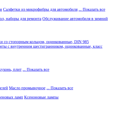
и
Салфетки из микрофибры для автомобиля
... Показать все
ол, наборы для ремонта
Обслуживание автомобиля в зимний
и со стопорным кольцом, оцинкованные, DIN 985
нты с внутренним шестигранником, оцинкованные, класс
кухонь, плит
... Показать все
телей
Масло промывочное
... Показать все
геновых ламп
Ксеноновые лампы