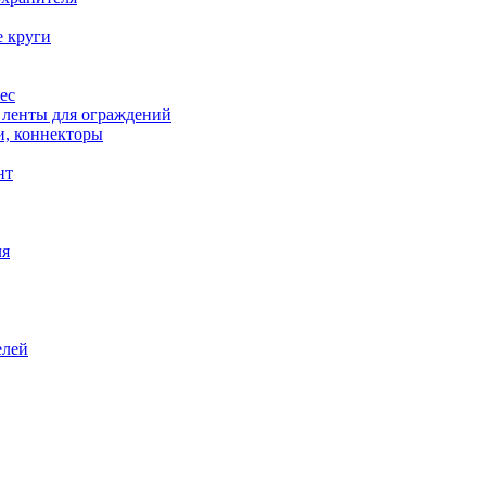
е круги
ес
, ленты для ограждений
и, коннекторы
нт
ля
елей