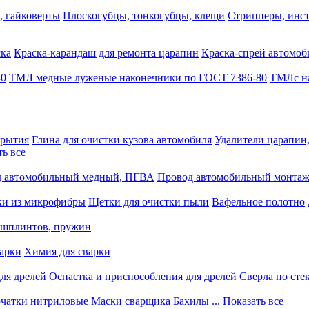
, гайковерты
Плоскогубцы, тонкогубцы, клещи
Стрипперы, инст
ска
Краска-карандаш для ремонта царапин
Краска-спрей автомоб
80
ТМЛ медные луженые наконечники по ГОСТ 7386-80
ТМЛс на
крытия
Глина для очистки кузова автомобиля
Удалители царапин
ть все
 автомобильный медный, ПГВА
Провод автомобильный монта
ки из микрофибры
Щетки для очистки пыли
Вафельное полотно
 шплинтов, пружин
варки
Химия для сварки
ля дрелей
Оснастка и приспособления для дрелей
Сверла по сте
чатки нитриловые
Маски сварщика
Бахилы
... Показать все