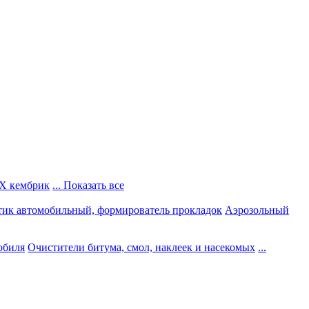
Х кембрик
... Показать все
тик автомобильный, формирователь прокладок
Аэрозольный
обиля
Очистители битума, смол, наклеек и насекомых
...