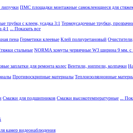
, липучки
ПМС площадки монтажные самоклеющиеся для стяже
е трубки с клеем, усадка 3:1
Термоусадочные трубки, прозрачны
 4:1
... Показать все
ная пена
Герметики клеевые
Клей полиуретановый
Очистители,
тяжки стальные
NORMA хомуты червячные W3 ширина 9 мм. с 
овые заплатки для ремонта колес
Вентили, ниппели, колпачки
На
риалы
Противоскрипные материалы
Теплоизоляционные матери
и
Смазки для подшипников
Смазки высокотемпературные
... По
S
для камер видеонаблюдения