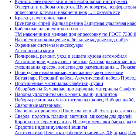
Ручной, электрический и автомобильный инструмент
Отвертки и наборы отверток
Шуруповерты, перфораторы
опрессовки клемм и наконечников
... Показать все
Краски, грунтовки, лаки
Грунтовки-спрей
Жидкая резина
Защитная удаляемая кра
Кабельные наконечники и гильзы
ТМ наконечники медные под опрессовку по ГОСТ 7386-
Наконечники кольцевые кабельные медные под пайку
Охранные системы и аксессуары
Автосигнализации
Полировка, ремонт, уход и защита кузова автомобиля
Автополироли для кузова цветные
Антикоррозийные по
смешивания красок, лопатки для размешивания
... Показа
Провода автомобильные, монтажные, акустические
Витая пара
Греющий кабель
Акустический кабель
Провод
Протирочные материалы, салфетки, губки
Абсорбьенты
Бумажные протирочные материалы
Салфет
Наборы уплотнительных колец, шайб, шплинтов
Наборы резиновых уплотнительных колец
Наборы шайб,
Сварочные материалы
Сварочная проволока
Шлем сварочный
Электроды для с
Сверла, полотна, плашки, метчики, миксеры для дрелей
Коронки по керамограниту
Насадки мешалки (миксеры) д
Средства индивидуальной защиты
Антисептики
Перчатки рабочие, тканевые, ХБ, краги
Пер