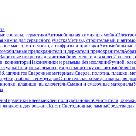
нта
ые составы, герметики
Автомобильная химия для мойки
Электро
я химия для сервисного участка
Метизы, строительный и автом
ное масло, мото масло, антифризы и присадки
Автомобильные
томобильные предохранители и держатели предохранителя
Абраз
Защитные покрытия для автомобиля, мешки для колес
Изолента, 
и, коннекторы
Наконечники и разъемы без изоляции
Ручной, эле
ессуары
Полировка, ремонт, уход и защита кузова автомобиля
Про
йб, шплинтов
Сварочные материалы
Сверла, полотна, плашки, ме
трубки, наборы термоусадок
Строительная химия, товары для дом
 кнопки, клавиши, выключатели
Смазки и смазочные материалы
У
лы
ена
Герметики клеевые
Клей полиуретановый
Очистители, обезжи
и жидкость для розжига
Кисти
Светодиодные лампы
Средства для