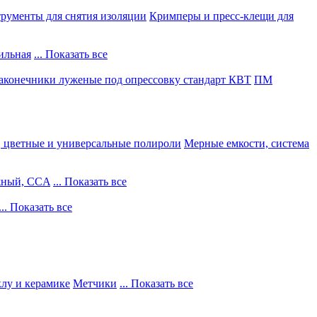
рументы для снятия изоляции
Кримперы и пресс-клещи для
ильная
... Показать все
конечники луженые под опрессовку стандарт КВТ
ПМ
, цветные и универсальные полироли
Мерные емкости, система
жный, CCA
... Показать все
... Показать все
клу и керамике
Метчики
... Показать все