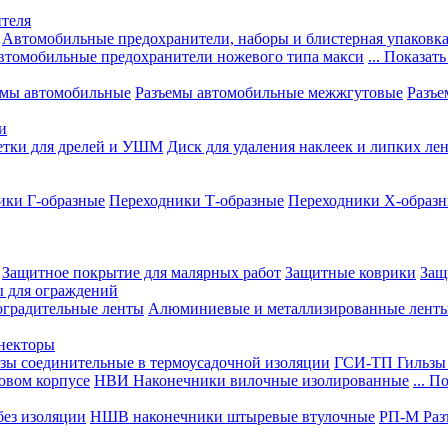
теля
Автомобильные предохранители, наборы и блистерная упаковк
втомобильные предохранители ножевого типа макси
... Показать
емы автомобильные
Разъемы автомобильные межжгутовые
Разъе
и
етки для дрелей и УШМ
Диск для удаления наклеек и липких ле
ики Г-образные
Переходники Т-образные
Переходники Х-образ
Защитное покрытие для малярных работ
Защитные коврики
Защ
ы для ограждений
оградительные ленты
Алюминиевые и металлизированные лент
ннекторы
зы соединительные в термоусадочной изоляции
ГСИ-ТП Гильзы 
овом корпусе
НВИ Наконечники вилочные изолированные
... П
ез изоляции
НШВ наконечники штыревые втулочные
РП-М Раз