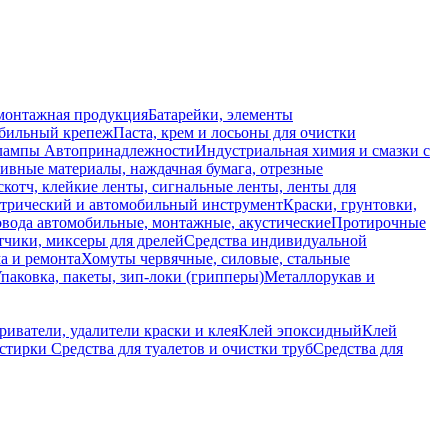
монтажная продукция
Батарейки, элементы
обильный крепеж
Паста, крем и лосьоны для очистки
 лампы
Автопринадлежности
Индустриальная химия и смазки с
ивные материалы, наждачная бумага, отрезные
скотч, клейкие ленты, сигнальные ленты, ленты для
ктрический и автомобильный инструмент
Краски, грунтовки,
вода автомобильные, монтажные, акустические
Протирочные
тчики, миксеры для дрелей
Средства индивидуальной
а и ремонта
Хомуты червячные, силовые, стальные
паковка, пакеты, зип-локи (грипперы)
Металлорукав и
риватели, удалители краски и клея
Клей эпоксидный
Клей
 стирки
Средства для туалетов и очистки труб
Средства для