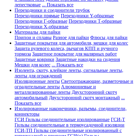
лепестковые
... Показать все
Переходники и соединители трубок
Переходники прямые
Переходники Y-образные
Переходники Г-образные
Переходники Т-образные
Переходники Х-образные
Материалы для пайки
Припои и сплавы
Разное для пайки
Флюсы для пайки
Защитные покрытия для автомобиля, мешки для колес
Защита рулевого колеса, рычагов КПП и ручного
тормоза
Защитное покрытие для малярных работ
Защитные коврики
Защитные накидки на сидения
Мешки для колес
... Показать все
Изолента, скотч, клейкие ленты, сигнальные ленты,
ленты для ограждений
Изоляционные ленты
Светоотражающие, разметочные и
оградительные ленты
Алюминиевые и
металлизированные ленты
Двухсторонний скотч
автомобильный
Двухсторонний скотч монтажный
...
Показать все
Изолированные наконечники, разъемы, соединители,
коннекторы
ГСИ Гильзы соединительные изолированные
ГСИ-Т
Гильзы соединительные в термоусадочной изоляции
ГСИ-ТП Гильзы соединительные изолированный с
термоусадкой и припоем
ГСИ(н) Гильзы