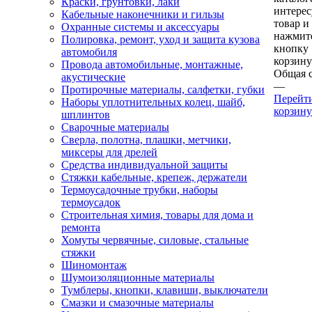
Краски, грунтовки, лаки
интере
Кабельные наконечники и гильзы
товар и
Охранные системы и аксессуары
нажмит
Полировка, ремонт, уход и защита кузова
кнопку
автомобиля
корзину
Провода автомобильные, монтажные,
Общая 
акустические
—
Протирочные материалы, салфетки, губки
Перейт
Наборы уплотнительных колец, шайб,
корзину
шплинтов
Сварочные материалы
Сверла, полотна, плашки, метчики,
миксеры для дрелей
Средства индивидуальной защиты
Стяжки кабельные, крепеж, держатели
Термоусадочные трубки, наборы
термоусадок
Строительная химия, товары для дома и
ремонта
Хомуты червячные, силовые, стальные
стяжки
Шиномонтаж
Шумоизоляционные материалы
Тумблеры, кнопки, клавиши, выключатели
Смазки и смазочные материалы