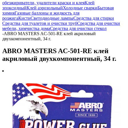
обезжириватели, удалители краски и клея
Клей
эпоксидный
Клей аэрозольный
Холодные сварки
Бытовая
химия
Газовые баллоны и жидкость для
розжига
Кисти
Светодиодные лампы
Средства для стирки
Средства для туалетов и очистки труб
Средства для очистки
мебели, химчистка дома
Средства для очистки стекол
-
ABRO MASTERS AC-501-RE клей акриловый
двухкомпонентный, 34 г.
ABRO MASTERS AC-501-RE клей
акриловый двухкомпонентный, 34 г.