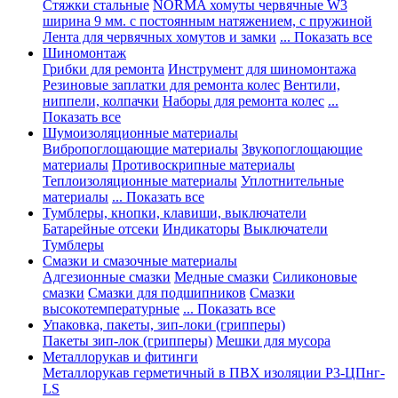
Стяжки стальные
NORMA хомуты червячные W3
ширина 9 мм. с постоянным натяжением, с пружиной
Лента для червячных хомутов и замки
... Показать все
Шиномонтаж
Грибки для ремонта
Инструмент для шиномонтажа
Резиновые заплатки для ремонта колес
Вентили,
ниппели, колпачки
Наборы для ремонта колес
...
Показать все
Шумоизоляционные материалы
Вибропоглощающие материалы
Звукопоглощающие
материалы
Противоскрипные материалы
Теплоизоляционные материалы
Уплотнительные
материалы
... Показать все
Тумблеры, кнопки, клавиши, выключатели
Батарейные отсеки
Индикаторы
Выключатели
Тумблеры
Смазки и смазочные материалы
Адгезионные смазки
Медные смазки
Силиконовые
смазки
Смазки для подшипников
Смазки
высокотемпературные
... Показать все
Упаковка, пакеты, зип-локи (грипперы)
Пакеты зип-лок (грипперы)
Мешки для мусора
Металлорукав и фитинги
Металлорукав герметичный в ПВХ изоляции Р3-ЦПнг-
LS