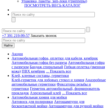
Упаковка, пакеты, зип-локи (грипперы)
ПОСМОТРЕТЬ ВЕСЬ КАТАЛОГ
+7 391 219-99-57
Заказать звонок
Акции
Автомобильная гофра, оплетки для кабеля, кембрик
Автомобильная гофра без разреза
Автомобильная гофра
с разрезом
Бандаж спиральный
Гибкая оплетка (змеиная
кожа)
ПВХ кембрик
... Показать все
Клей, клеевые составы, герметики
Клей-герметик для лобовых стекол и химия
Анаэробные
автомобильные герметики
Фиксаторы резьбы и
герметики
Герметик автомобильный, формирователь
прокладок
Аэрозольный клей
... Показать все
Автомобильная химия для мойки
Автовоск для полировки
Автошампуни для
бесконтактной мойки
Автошампуни для ручной мойки