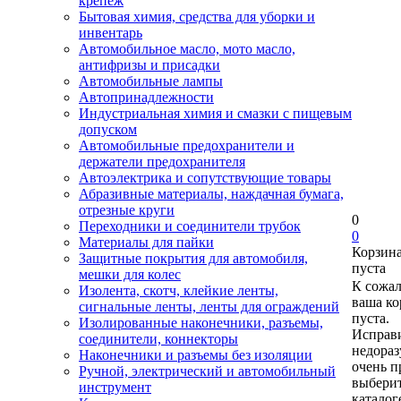
крепеж
Бытовая химия, средства для уборки и
инвентарь
Автомобильное масло, мото масло,
антифризы и присадки
Автомобильные лампы
Автопринадлежности
Индустриальная химия и смазки с пищевым
допуском
Автомобильные предохранители и
держатели предохранителя
Автоэлектрика и сопутствующие товары
Абразивные материалы, наждачная бумага,
отрезные круги
0
Переходники и соединители трубок
0
Материалы для пайки
Корзин
Защитные покрытия для автомобиля,
пуста
мешки для колес
К сожа
Изолента, скотч, клейкие ленты,
ваша ко
сигнальные ленты, ленты для ограждений
пуста.
Изолированные наконечники, разъемы,
Исправи
соединители, коннекторы
недора
Наконечники и разъемы без изоляции
очень п
Ручной, электрический и автомобильный
выберит
инструмент
каталог