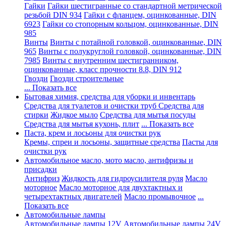
Гайки
Гайки шестигранные со стандартной метрической
резьбой DIN 934
Гайки с фланцем, оцинкованные, DIN
6923
Гайки со стопорным кольцом, оцинкованные, DIN
985
Винты
Винты с потайной головкой, оцинкованные, DIN
965
Винты с полукруглой головкой, оцинкованные, DIN
7985
Винты с внутренним шестигранником,
оцинкованные, класс прочности 8.8, DIN 912
Гвозди
Гвозди строительные
... Показать все
Бытовая химия, средства для уборки и инвентарь
Средства для туалетов и очистки труб
Средства для
стирки
Жидкое мыло
Средства для мытья посуды
Средства для мытья кухонь, плит
... Показать все
Паста, крем и лосьоны для очистки рук
Кремы, спреи и лосьоны, защитные средства
Пасты для
очистки рук
Автомобильное масло, мото масло, антифризы и
присадки
Антифриз
Жидкость для гидроусилителя руля
Масло
моторное
Масло моторное для двухтактных и
четырехтактных двигателей
Масло промывочное
...
Показать все
Автомобильные лампы
Автомобильные лампы 12V
Автомобильные лампы 24V