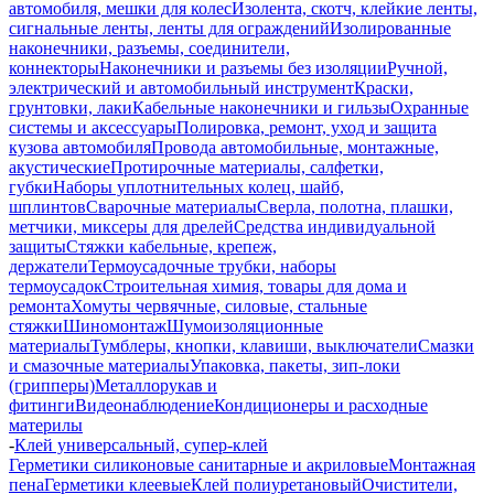
автомобиля, мешки для колес
Изолента, скотч, клейкие ленты,
сигнальные ленты, ленты для ограждений
Изолированные
наконечники, разъемы, соединители,
коннекторы
Наконечники и разъемы без изоляции
Ручной,
электрический и автомобильный инструмент
Краски,
грунтовки, лаки
Кабельные наконечники и гильзы
Охранные
системы и аксессуары
Полировка, ремонт, уход и защита
кузова автомобиля
Провода автомобильные, монтажные,
акустические
Протирочные материалы, салфетки,
губки
Наборы уплотнительных колец, шайб,
шплинтов
Сварочные материалы
Сверла, полотна, плашки,
метчики, миксеры для дрелей
Средства индивидуальной
защиты
Стяжки кабельные, крепеж,
держатели
Термоусадочные трубки, наборы
термоусадок
Строительная химия, товары для дома и
ремонта
Хомуты червячные, силовые, стальные
стяжки
Шиномонтаж
Шумоизоляционные
материалы
Тумблеры, кнопки, клавиши, выключатели
Смазки
и смазочные материалы
Упаковка, пакеты, зип-локи
(грипперы)
Металлорукав и
фитинги
Видеонаблюдение
Кондиционеры и расходные
материлы
-
Клей универсальный, супер-клей
Герметики силиконовые санитарные и акриловые
Монтажная
пена
Герметики клеевые
Клей полиуретановый
Очистители,