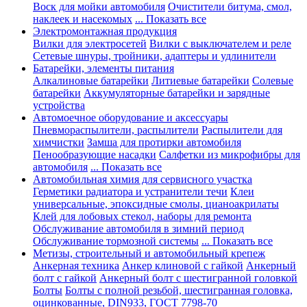
Воск для мойки автомобиля
Очистители битума, смол,
наклеек и насекомых
... Показать все
Электромонтажная продукция
Вилки для электросетей
Вилки с выключателем и реле
Сетевые шнуры, тройники, адаптеры и удлинители
Батарейки, элементы питания
Алкалиновые батарейки
Литиевые батарейки
Солевые
батарейки
Аккумуляторные батарейки и зарядные
устройства
Автомоечное оборудование и аксессуары
Пневмораспылители, распылители
Распылители для
химчистки
Замша для протирки автомобиля
Пенообразующие насадки
Салфетки из микрофибры для
автомобиля
... Показать все
Автомобильная химия для сервисного участка
Герметики радиатора и устранители течи
Клеи
универсальные, эпоксидные смолы, цианоакрилаты
Клей для лобовых стекол, наборы для ремонта
Обслуживание автомобиля в зимний период
Обслуживание тормозной системы
... Показать все
Метизы, строительный и автомобильный крепеж
Анкерная техника
Анкер клиновой с гайкой
Анкерный
болт с гайкой
Анкерный болт с шестигранной головкой
Болты
Болты с полной резьбой, шестигранная головка,
оцинкованные, DIN933, ГОСТ 7798-70