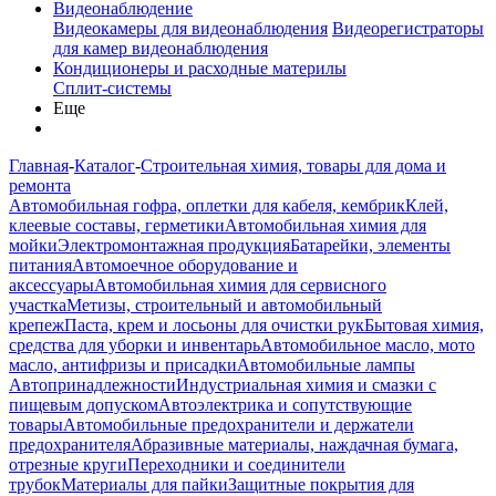
Видеонаблюдение
Видеокамеры для видеонаблюдения
Видеорегистраторы
для камер видеонаблюдения
Кондиционеры и расходные материлы
Сплит-системы
Еще
Главная
-
Каталог
-
Строительная химия, товары для дома и
ремонта
Автомобильная гофра, оплетки для кабеля, кембрик
Клей,
клеевые составы, герметики
Автомобильная химия для
мойки
Электромонтажная продукция
Батарейки, элементы
питания
Автомоечное оборудование и
аксессуары
Автомобильная химия для сервисного
участка
Метизы, строительный и автомобильный
крепеж
Паста, крем и лосьоны для очистки рук
Бытовая химия,
средства для уборки и инвентарь
Автомобильное масло, мото
масло, антифризы и присадки
Автомобильные лампы
Автопринадлежности
Индустриальная химия и смазки с
пищевым допуском
Автоэлектрика и сопутствующие
товары
Автомобильные предохранители и держатели
предохранителя
Абразивные материалы, наждачная бумага,
отрезные круги
Переходники и соединители
трубок
Материалы для пайки
Защитные покрытия для