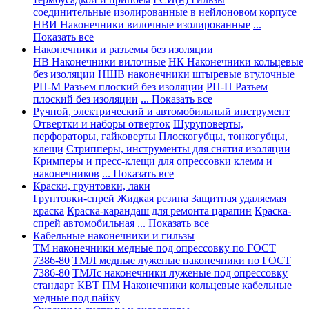
соединительные изолированные в нейлоновом корпусе
НВИ Наконечники вилочные изолированные
...
Показать все
Наконечники и разъемы без изоляции
НВ Наконечники вилочные
НК Наконечники кольцевые
без изоляции
НШВ наконечники штыревые втулочные
РП-М Разъем плоский без изоляции
РП-П Разъем
плоский без изоляции
... Показать все
Ручной, электрический и автомобильный инструмент
Отвертки и наборы отверток
Шуруповерты,
перфораторы, гайковерты
Плоскогубцы, тонкогубцы,
клещи
Стрипперы, инструменты для снятия изоляции
Кримперы и пресс-клещи для опрессовки клемм и
наконечников
... Показать все
Краски, грунтовки, лаки
Грунтовки-спрей
Жидкая резина
Защитная удаляемая
краска
Краска-карандаш для ремонта царапин
Краска-
спрей автомобильная
... Показать все
Кабельные наконечники и гильзы
ТМ наконечники медные под опрессовку по ГОСТ
7386-80
ТМЛ медные луженые наконечники по ГОСТ
7386-80
ТМЛс наконечники луженые под опрессовку
стандарт КВТ
ПМ Наконечники кольцевые кабельные
медные под пайку