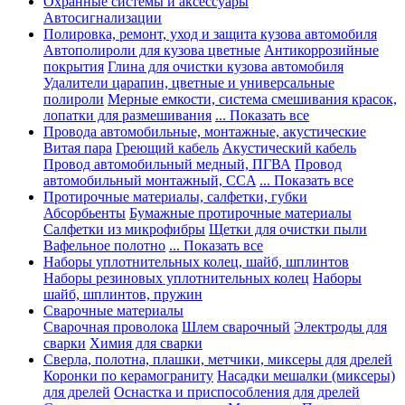
Охранные системы и аксессуары
Автосигнализации
Полировка, ремонт, уход и защита кузова автомобиля
Автополироли для кузова цветные
Антикоррозийные
покрытия
Глина для очистки кузова автомобиля
Удалители царапин, цветные и универсальные
полироли
Мерные емкости, система смешивания красок,
лопатки для размешивания
... Показать все
Провода автомобильные, монтажные, акустические
Витая пара
Греющий кабель
Акустический кабель
Провод автомобильный медный, ПГВА
Провод
автомобильный монтажный, CCA
... Показать все
Протирочные материалы, салфетки, губки
Абсорбьенты
Бумажные протирочные материалы
Салфетки из микрофибры
Щетки для очистки пыли
Вафельное полотно
... Показать все
Наборы уплотнительных колец, шайб, шплинтов
Наборы резиновых уплотнительных колец
Наборы
шайб, шплинтов, пружин
Сварочные материалы
Сварочная проволока
Шлем сварочный
Электроды для
сварки
Химия для сварки
Сверла, полотна, плашки, метчики, миксеры для дрелей
Коронки по керамограниту
Насадки мешалки (миксеры)
для дрелей
Оснастка и приспособления для дрелей