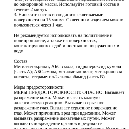
до однородной массы. Используйте готовый состав в
течение 2 минут.
3. Нанесите состав и соедините склеиваемые
поверхности на 15 минут. Склеенным изделием можно
пользоваться через 1 час.
Не рекомендуется использовать на полиэтилене и
полипропилене, а также на поверхностях,
контактирующих с едой и постоянно погруженных в
воду.
Состав
Метилметакрилат, АБС-смола, гидропероксид кумола
(часть А); АБС-смола, метилметакрилат, метакриловая
кислота, тетраметил-2- тиокарбамид (часть В).
Меры предосторожности
МЕРЫ ПРЕДОСТОРОЖНОСТИ: ОПАСНО. Вызывает
раздражение кожи. Может вызвать кожную
аллергическую реакцию. Вызывает серьезное
раздражение глаз. Вызывает серьезное повреждение
глаз. Может причинить вред при вдыхании. Может
вызывать раздражение дыхательных путей. Может
вызывать повреждение органов в результате
длительного или многократного воздействия. Вызывает