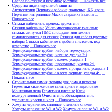
Сверла по стеклу и керамике
Метчики
... Показать все
Средства индивидуальной защиты
Антисептики
Перчатки рабочие, тканевые, ХБ, краги
Перчатки нитриловые
Маски сварщика
Бахилы
...
Показать все
Стяжки кабельные, крепеж, держатели
Стяжки кабельные
Velcro многоразовые тканевые
стяжки, липучки
ПМС площадки монтажные
самоклеющиеся для стяжек
Стяжки для кабеля цветные,
наборы
Стяжки кабельные с дюбель пистоном, под
отверстие
... Показать все
Термоусадочные трубки, наборы термоусадок
Термоусадочные трубки, черные, усадка 2:1
Термоусадочные трубки с клеем, усадка 3:1
Термоусадочные трубки, прозрачные, усадка 2:1
Термоусадочные трубки с клеем, прозрачные, усадка 3:1
Термоусадочные трубки с клеем, черные, усадка 4:1
...
Показать все
Строительная химия, товары для дома и ремонта
Герметики силиконовые санитарные и акриловые
Монтажная пена
Герметики клеевые
Клей
полиуретановый
Очистители, обезжириватели,
удалители краски и клея
... Показать все
Хомуты червячные, силовые, стальные стяжки
Хомуты червячные W1 и W2
Хомуты силовые W1 и W2