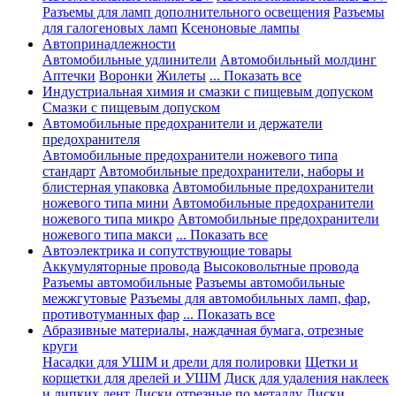
Разъемы для ламп дополнительного освещения
Разъемы
для галогеновых ламп
Ксеноновые лампы
Автопринадлежности
Автомобильные удлинители
Автомобильный молдинг
Аптечки
Воронки
Жилеты
... Показать все
Индустриальная химия и смазки с пищевым допуском
Смазки с пищевым допуском
Автомобильные предохранители и держатели
предохранителя
Автомобильные предохранители ножевого типа
стандарт
Автомобильные предохранители, наборы и
блистерная упаковка
Автомобильные предохранители
ножевого типа мини
Автомобильные предохранители
ножевого типа микро
Автомобильные предохранители
ножевого типа макси
... Показать все
Автоэлектрика и сопутствующие товары
Аккумуляторные провода
Высоковольтные провода
Разъемы автомобильные
Разъемы автомобильные
межжгутовые
Разъемы для автомобильных ламп, фар,
противотуманных фар
... Показать все
Абразивные материалы, наждачная бумага, отрезные
круги
Насадки для УШМ и дрели для полировки
Щетки и
корщетки для дрелей и УШМ
Диск для удаления наклеек
и липких лент
Диски отрезные по металлу
Диски