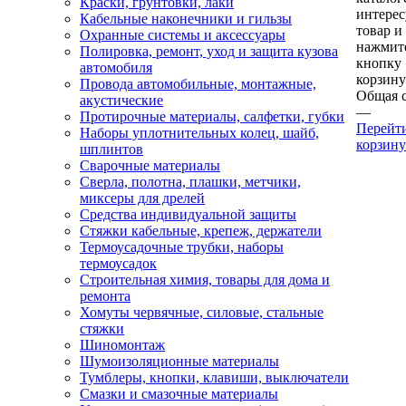
Краски, грунтовки, лаки
интере
Кабельные наконечники и гильзы
товар и
Охранные системы и аксессуары
нажмит
Полировка, ремонт, уход и защита кузова
кнопку
автомобиля
корзину
Провода автомобильные, монтажные,
Общая 
акустические
—
Протирочные материалы, салфетки, губки
Перейт
Наборы уплотнительных колец, шайб,
корзину
шплинтов
Сварочные материалы
Сверла, полотна, плашки, метчики,
миксеры для дрелей
Средства индивидуальной защиты
Стяжки кабельные, крепеж, держатели
Термоусадочные трубки, наборы
термоусадок
Строительная химия, товары для дома и
ремонта
Хомуты червячные, силовые, стальные
стяжки
Шиномонтаж
Шумоизоляционные материалы
Тумблеры, кнопки, клавиши, выключатели
Смазки и смазочные материалы