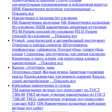
соединительные изолированные в нейлоновом корпусе
НВИ Наконечники вилочные изолированные
...
Показать все
Наконечники и разъемы без изоляции
НВ Наконечники вилочные
НК Наконечники кольцевые
без изоляции
НШВ наконечники штыревые втулочные
РП-М Разъем плоский без изоляции
РП-П Разъем
плоский без изоляции
... Показать все
Ручной, электрический и автомобильный инструмент
Отвертки и наборы отверток
Шуруповерты,
перфораторы, гайковерты
Плоскогубцы, тонкогубцы,
клещи
Стрипперы, инструменты для снятия изоляции
Кримперы и пресс-клещи для опрессовки клемм и
наконечников
... Показать все
Краски, грунтовки, лаки
Грунтовки-спрей
Жидкая резина
Защитная удаляемая
краска
Краска-карандаш для ремонта царапин
Краска-
спрей автомобильная
... Показать все
Кабельные наконечники и гильзы
ТМ наконечники медные под опрессовку по ГОСТ
7386-80
ТМЛ медные луженые наконечники по ГОСТ
7386-80
ТМЛс наконечники луженые под опрессовку
стандарт КВТ
ПМ Наконечники кольцевые кабельные
медные под пайку