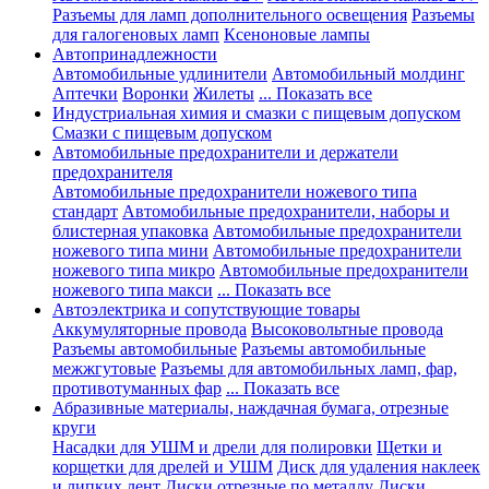
Разъемы для ламп дополнительного освещения
Разъемы
для галогеновых ламп
Ксеноновые лампы
Автопринадлежности
Автомобильные удлинители
Автомобильный молдинг
Аптечки
Воронки
Жилеты
... Показать все
Индустриальная химия и смазки с пищевым допуском
Смазки с пищевым допуском
Автомобильные предохранители и держатели
предохранителя
Автомобильные предохранители ножевого типа
стандарт
Автомобильные предохранители, наборы и
блистерная упаковка
Автомобильные предохранители
ножевого типа мини
Автомобильные предохранители
ножевого типа микро
Автомобильные предохранители
ножевого типа макси
... Показать все
Автоэлектрика и сопутствующие товары
Аккумуляторные провода
Высоковольтные провода
Разъемы автомобильные
Разъемы автомобильные
межжгутовые
Разъемы для автомобильных ламп, фар,
противотуманных фар
... Показать все
Абразивные материалы, наждачная бумага, отрезные
круги
Насадки для УШМ и дрели для полировки
Щетки и
корщетки для дрелей и УШМ
Диск для удаления наклеек
и липких лент
Диски отрезные по металлу
Диски