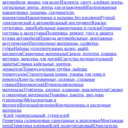
автомобиля, мешки для колес
Изолента, скотч, клейкие ленты,
сигнальные ленты, ленты для ограждений
Изолированные
наконечники, разъемы, соединители,
коннекторы
Наконечники и разъемы без изоляции
Ручной,
электрический и автомобильный инструмент
Краски,
грунтовки, лаки
Кабельные наконечники и гильзы
Охранные
системы и аксессуары
Полировка, ремонт, уход и защита
кузова автомобиля
Провода автомобильные, монтажные,
акустические
Протирочные материалы, салфетки,
губки
Наборы уплотнительных колец, шайб,
шплинтов
Сварочные материалы
Сверла, полотна, плашки,
метчики, миксеры для дрелей
Средства индивидуальной
защиты
Стяжки кабельные, крепеж,
держатели
Термоусадочные трубки, наборы
термоусадок
Строительная химия, товары для дома и
ремонта
Хомуты червячные, силовые, стальные
стяжки
Шиномонтаж
Шумоизоляционные
материалы
Тумблеры, кнопки, клавиши, выключатели
Смазки
и смазочные материалы
Упаковка, пакеты, зип-локи
(грипперы)
Металлорукав и
фитинги
Видеонаблюдение
Кондиционеры и расходные
материлы
-
Клей универсальный, супер-клей
Герметики силиконовые санитарные и акриловые
Монтажная
пена
Герметики клеевые
Клей полиуретановый
Очистители,