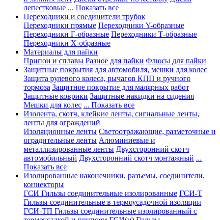
лепестковые
... Показать все
Переходники и соединители трубок
Переходники прямые
Переходники Y-образные
Переходники Г-образные
Переходники Т-образные
Переходники Х-образные
Материалы для пайки
Припои и сплавы
Разное для пайки
Флюсы для пайки
Защитные покрытия для автомобиля, мешки для колес
Защита рулевого колеса, рычагов КПП и ручного
тормоза
Защитное покрытие для малярных работ
Защитные коврики
Защитные накидки на сидения
Мешки для колес
... Показать все
Изолента, скотч, клейкие ленты, сигнальные ленты,
ленты для ограждений
Изоляционные ленты
Светоотражающие, разметочные и
оградительные ленты
Алюминиевые и
металлизированные ленты
Двухсторонний скотч
автомобильный
Двухсторонний скотч монтажный
...
Показать все
Изолированные наконечники, разъемы, соединители,
коннекторы
ГСИ Гильзы соединительные изолированные
ГСИ-Т
Гильзы соединительные в термоусадочной изоляции
ГСИ-ТП Гильзы соединительные изолированный с
термоусадкой и припоем
ГСИ(н) Гильзы