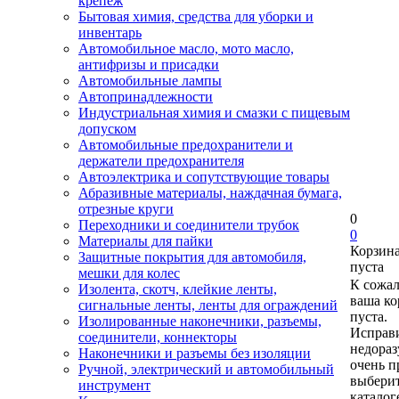
крепеж
Бытовая химия, средства для уборки и
инвентарь
Автомобильное масло, мото масло,
антифризы и присадки
Автомобильные лампы
Автопринадлежности
Индустриальная химия и смазки с пищевым
допуском
Автомобильные предохранители и
держатели предохранителя
Автоэлектрика и сопутствующие товары
Абразивные материалы, наждачная бумага,
отрезные круги
0
Переходники и соединители трубок
0
Материалы для пайки
Корзин
Защитные покрытия для автомобиля,
пуста
мешки для колес
К сожа
Изолента, скотч, клейкие ленты,
ваша ко
сигнальные ленты, ленты для ограждений
пуста.
Изолированные наконечники, разъемы,
Исправи
соединители, коннекторы
недора
Наконечники и разъемы без изоляции
очень п
Ручной, электрический и автомобильный
выберит
инструмент
каталог