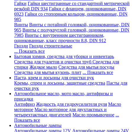
Гайки
Гайки шестигранные со стандартной метрической
резьбой DIN 934
Гайки с фланцем, оцинкованные, DIN
6923
Гайки со стопорным кольцом, оцинкованные, DIN
985
Винты
Винты с потайной головкой, оцинкованные, DIN
965
Винты с полукруглой головкой, оцинкованные, DIN
7985
Винты с внутренним шестигранником,
оцинкованные, класс прочности 8.8, DIN 912
Гвозди
Гвозди строительные
... Показать все
Бытовая химия, средства для уборки и инвентарь
Средства для туалетов и очистки труб
Средства для
стирки
Жидкое мыло
Средства для мытья посуды
Средства для мытья кухонь, плит
... Показать все
Паста, крем и лосьоны для очистки рук
Кремы, спреи и лосьоны, защитные средства
Пасты для
очистки рук
Автомобильное масло, мото масло, антифризы и
присадки
Антифриз
Жидкость для гидроусилителя руля
Масло
моторное
Масло моторное для двухтактных и
четырехтактных двигателей
Масло промывочное
...
Показать все
Автомобильные лампы
Автомобильные лампы 12V
Автомобильные лампы 24V