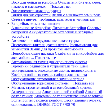
Воск для мойки автомобиля
Очистители битума, смол,
наклеек и насекомых
... Показать все
Электромонтажная продукция
Вилки для электросетей
Вилки с выключателем и реле
Сетевые шнуры, тройники, адаптеры и удлинители
Батарейки, элементы питания
Алкалиновые батарейки
Литиевые батарейки
Солевые
батарейки
Аккумуляторные батарейки и зарядные
устройства
Автомоечное оборудование и аксессуары
Пневмораспылители, распылители
Распылители для
химчистки
Замша для протирки автомобиля
Пенообразующие насадки
Салфетки из микрофибры для
автомобиля
... Показать все
Автомобильная химия для сервисного участка
Герметики радиатора и устранители течи
Клеи
универсальные, эпоксидные смолы, цианоакрилаты
Клей для лобовых стекол, наборы для ремонта
Обслуживание автомобиля в зимний период
Обслуживание тормозной системы
... Показать все
Метизы, строительный и автомобильный крепеж
Анкерная техника
Анкер клиновой с гайкой
Анкерный
болт с гайкой
Анкерный болт с шестигранной головкой
Болты
Болты с полной резьбой, шестигранная головка,
оцинкованные, DIN933, ГОСТ 7798-70