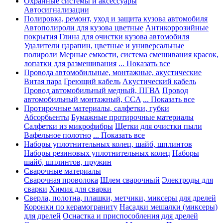
Охранные системы и аксессуары
Автосигнализации
Полировка, ремонт, уход и защита кузова автомобиля
Автополироли для кузова цветные
Антикоррозийные
покрытия
Глина для очистки кузова автомобиля
Удалители царапин, цветные и универсальные
полироли
Мерные емкости, система смешивания красок,
лопатки для размешивания
... Показать все
Провода автомобильные, монтажные, акустические
Витая пара
Греющий кабель
Акустический кабель
Провод автомобильный медный, ПГВА
Провод
автомобильный монтажный, CCA
... Показать все
Протирочные материалы, салфетки, губки
Абсорбьенты
Бумажные протирочные материалы
Салфетки из микрофибры
Щетки для очистки пыли
Вафельное полотно
... Показать все
Наборы уплотнительных колец, шайб, шплинтов
Наборы резиновых уплотнительных колец
Наборы
шайб, шплинтов, пружин
Сварочные материалы
Сварочная проволока
Шлем сварочный
Электроды для
сварки
Химия для сварки
Сверла, полотна, плашки, метчики, миксеры для дрелей
Коронки по керамограниту
Насадки мешалки (миксеры)
для дрелей
Оснастка и приспособления для дрелей