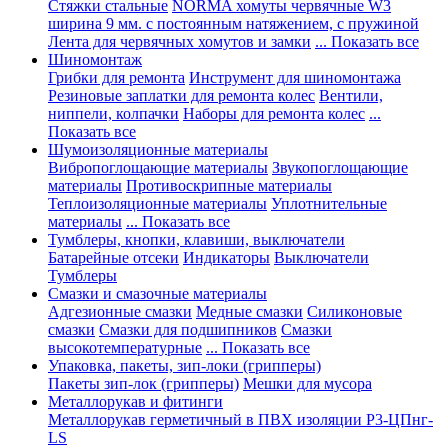
Стяжки стальные
NORMA хомуты червячные W3
ширина 9 мм. с постоянным натяжением, с пружиной
Лента для червячных хомутов и замки
... Показать все
Шиномонтаж
Грибки для ремонта
Инструмент для шиномонтажа
Резиновые заплатки для ремонта колес
Вентили,
ниппели, колпачки
Наборы для ремонта колес
...
Показать все
Шумоизоляционные материалы
Вибропоглощающие материалы
Звукопоглощающие
материалы
Противоскрипные материалы
Теплоизоляционные материалы
Уплотнительные
материалы
... Показать все
Тумблеры, кнопки, клавиши, выключатели
Батарейные отсеки
Индикаторы
Выключатели
Тумблеры
Смазки и смазочные материалы
Адгезионные смазки
Медные смазки
Силиконовые
смазки
Смазки для подшипников
Смазки
высокотемпературные
... Показать все
Упаковка, пакеты, зип-локи (грипперы)
Пакеты зип-лок (грипперы)
Мешки для мусора
Металлорукав и фитинги
Металлорукав герметичный в ПВХ изоляции Р3-ЦПнг-
LS