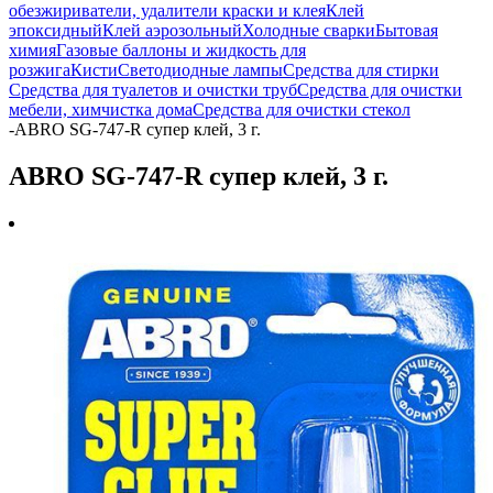
обезжириватели, удалители краски и клея
Клей
эпоксидный
Клей аэрозольный
Холодные сварки
Бытовая
химия
Газовые баллоны и жидкость для
розжига
Кисти
Светодиодные лампы
Средства для стирки
Средства для туалетов и очистки труб
Средства для очистки
мебели, химчистка дома
Средства для очистки стекол
-
ABRO SG-747-R супер клей, 3 г.
ABRO SG-747-R супер клей, 3 г.