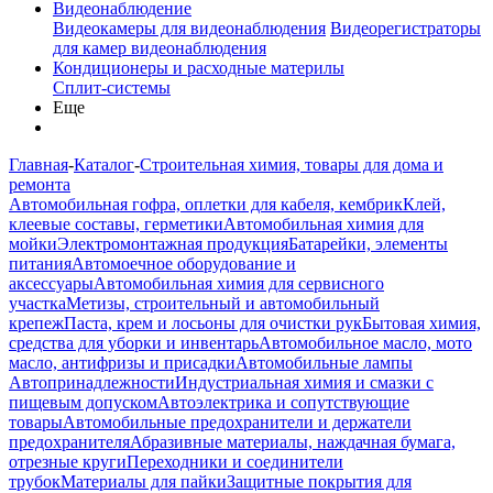
Видеонаблюдение
Видеокамеры для видеонаблюдения
Видеорегистраторы
для камер видеонаблюдения
Кондиционеры и расходные материлы
Сплит-системы
Еще
Главная
-
Каталог
-
Строительная химия, товары для дома и
ремонта
Автомобильная гофра, оплетки для кабеля, кембрик
Клей,
клеевые составы, герметики
Автомобильная химия для
мойки
Электромонтажная продукция
Батарейки, элементы
питания
Автомоечное оборудование и
аксессуары
Автомобильная химия для сервисного
участка
Метизы, строительный и автомобильный
крепеж
Паста, крем и лосьоны для очистки рук
Бытовая химия,
средства для уборки и инвентарь
Автомобильное масло, мото
масло, антифризы и присадки
Автомобильные лампы
Автопринадлежности
Индустриальная химия и смазки с
пищевым допуском
Автоэлектрика и сопутствующие
товары
Автомобильные предохранители и держатели
предохранителя
Абразивные материалы, наждачная бумага,
отрезные круги
Переходники и соединители
трубок
Материалы для пайки
Защитные покрытия для