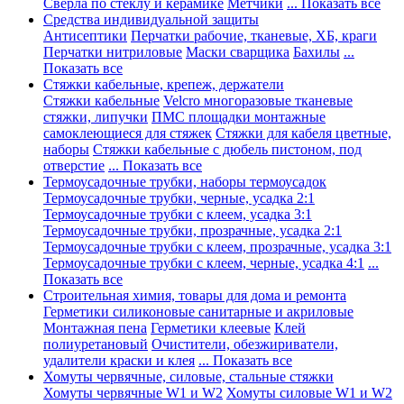
Сверла по стеклу и керамике
Метчики
... Показать все
Средства индивидуальной защиты
Антисептики
Перчатки рабочие, тканевые, ХБ, краги
Перчатки нитриловые
Маски сварщика
Бахилы
...
Показать все
Стяжки кабельные, крепеж, держатели
Стяжки кабельные
Velcro многоразовые тканевые
стяжки, липучки
ПМС площадки монтажные
самоклеющиеся для стяжек
Стяжки для кабеля цветные,
наборы
Стяжки кабельные с дюбель пистоном, под
отверстие
... Показать все
Термоусадочные трубки, наборы термоусадок
Термоусадочные трубки, черные, усадка 2:1
Термоусадочные трубки с клеем, усадка 3:1
Термоусадочные трубки, прозрачные, усадка 2:1
Термоусадочные трубки с клеем, прозрачные, усадка 3:1
Термоусадочные трубки с клеем, черные, усадка 4:1
...
Показать все
Строительная химия, товары для дома и ремонта
Герметики силиконовые санитарные и акриловые
Монтажная пена
Герметики клеевые
Клей
полиуретановый
Очистители, обезжириватели,
удалители краски и клея
... Показать все
Хомуты червячные, силовые, стальные стяжки
Хомуты червячные W1 и W2
Хомуты силовые W1 и W2