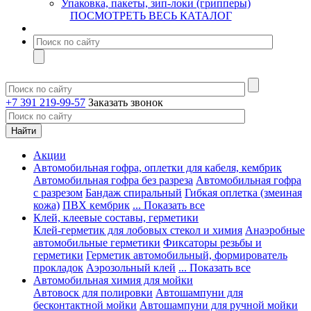
Упаковка, пакеты, зип-локи (грипперы)
ПОСМОТРЕТЬ ВЕСЬ КАТАЛОГ
+7 391 219-99-57
Заказать звонок
Акции
Автомобильная гофра, оплетки для кабеля, кембрик
Автомобильная гофра без разреза
Автомобильная гофра
с разрезом
Бандаж спиральный
Гибкая оплетка (змеиная
кожа)
ПВХ кембрик
... Показать все
Клей, клеевые составы, герметики
Клей-герметик для лобовых стекол и химия
Анаэробные
автомобильные герметики
Фиксаторы резьбы и
герметики
Герметик автомобильный, формирователь
прокладок
Аэрозольный клей
... Показать все
Автомобильная химия для мойки
Автовоск для полировки
Автошампуни для
бесконтактной мойки
Автошампуни для ручной мойки