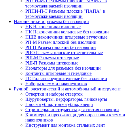
РППИ-М-Т Разъемы плоские "МАМА" в
термоусаживаемой изоляции
РППИ-П-Т Разъемы плоские "ПАПА" в
термоусаживаемой изоляции
Наконечники и разъемы без изоляции
НВ Наконечники вилочные
НК Наконечники кольцевые без изоляции
НШВ наконечники штыревые втулочные
РП-М Разъем плоский без изоляции
РП-П Разъем плоский без изоляции
РПО Разъемы плоские ответвительные
РШ-М Разъемы штекерные
РШ-П Разъемы штекерные
Изоляторы для разъемов без изоляции
Контакты штыревые и гнездовые
ГС Гильзы соединительные без изоляции
Наборы клемм и наконечников
Ручной, электрический и автомобильный инструмент
Отвертки и наборы отверток
Шуруповерты, перфораторы, гайковерты
Плоскогубцы, тонкогубцы, клещи
Стрипперы, инструменты для снятия изоляции
Кримперы и пресс-клещи для опрессовки клемм и
наконечников
Инструмент для монтажа стальных лент