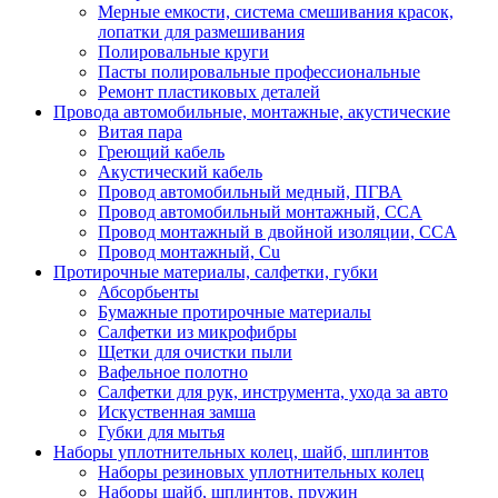
Мерные емкости, система смешивания красок,
лопатки для размешивания
Полировальные круги
Пасты полировальные профессиональные
Ремонт пластиковых деталей
Провода автомобильные, монтажные, акустические
Витая пара
Греющий кабель
Акустический кабель
Провод автомобильный медный, ПГВА
Провод автомобильный монтажный, CCA
Провод монтажный в двойной изоляции, CCA
Провод монтажный, Cu
Протирочные материалы, салфетки, губки
Абсорбьенты
Бумажные протирочные материалы
Салфетки из микрофибры
Щетки для очистки пыли
Вафельное полотно
Салфетки для рук, инструмента, ухода за авто
Искуственная замша
Губки для мытья
Наборы уплотнительных колец, шайб, шплинтов
Наборы резиновых уплотнительных колец
Наборы шайб, шплинтов, пружин