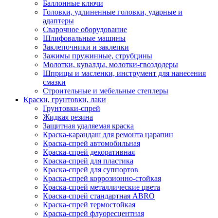
Баллонные ключи
Головки, удлиненные головки, ударные и
адаптеры
Сварочное оборудование
Шлифовальные машины
Заклепочники и заклепки
Зажимы пружинные, струбцины
Молотки, кувалды, молотки-гвоздодеры
Шприцы и масленки, инструмент для нанесения
смазки
Строительные и мебельные степлеры
Краски, грунтовки, лаки
Грунтовки-спрей
Жидкая резина
Защитная удаляемая краска
Краска-карандаш для ремонта царапин
Краска-спрей автомобильная
Краска-спрей декоративная
Краска-спрей для пластика
Краска-спрей для суппортов
Краска-спрей коррозионно-стойкая
Краска-спрей металлические цвета
Краска-спрей стандартная ABRO
Краска-спрей термостойкая
Краска-спрей флуоресцентная