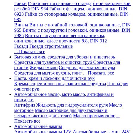
Гайки
Гайки шестигранные со стандартной метрической
резьбой DIN 934
Гайки с фланцем, оцинкованные, DIN
6923
Гайки со стопорным кольцом, оцинкованные, DIN
985
Винты
Винты с потайной головкой, оцинкованные, DIN
965
Винты с полукруглой головкой, оцинкованные, DIN
7985
Винты с внутренним шестигранником,
оцинкованные, класс прочности 8.8, DIN 912
Гвозди
Гвозди строительные
... Показать все
Бытовая химия, средства для уборки и инвентарь
Средства для туалетов и очистки труб
Средства для
стирки
Жидкое мыло
Средства для мытья посуды
Средства для мытья кухонь, плит
... Показать все
Паста, крем и лосьоны для очистки рук
Кремы, спреи и лосьоны, защитные средства
Пасты для
очистки рук
Автомобильное масло, мото масло, антифризы и
присадки
Антифриз
Жидкость для гидроусилителя руля
Масло
моторное
Масло моторное для двухтактных и
четырехтактных двигателей
Масло промывочное
...
Показать все
Автомобильные лампы
Автомобильные лампы 12V
Автомобильные лампы 24V