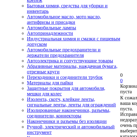
крепеж
Бытовая химия, средства для уборки и
инвентарь
Автомобильное масло, мото масло,
антифризы и присадки
Автомобильные лампы
Автопринадлежности
Индустриальная химия и смазки с пищевым
допуском
Автомобильные предохранители и
держатели предохранителя
Автоэлектрика и сопутствующие товары
Абразивные материалы, наждачная бумага,
отрезные круги
0
Переходники и соединители трубок
0
Материалы для пайки
Корзин
Защитные покрытия для автомобиля,
пуста
мешки для колес
К сожа
Изолента, скотч, клейкие ленты,
ваша ко
сигнальные ленты, ленты для ограждений
пуста.
Изолированные наконечники, разъемы,
Исправи
соединители, коннекторы
недора
Наконечники и разъемы без изоляции
очень п
Ручной, электрический и автомобильный
выберит
инструмент
каталог