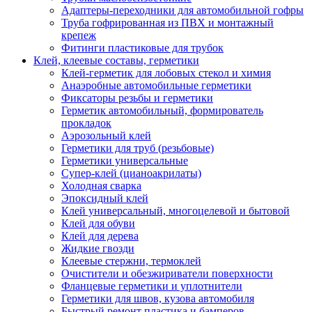
Адаптеры-переходники для автомобильной гофры
Труба гофрированная из ПВХ и монтажный
крепеж
Фитинги пластиковые для трубок
Клей, клеевые составы, герметики
Клей-герметик для лобовых стекол и химия
Анаэробные автомобильные герметики
Фиксаторы резьбы и герметики
Герметик автомобильный, формирователь
прокладок
Аэрозольный клей
Герметики для труб (резьбовые)
Герметики универсальные
Супер-клей (цианоакрилаты)
Холодная сварка
Эпоксидный клей
Клей универсальный, многоцелевой и бытовой
Клей для обуви
Клей для дерева
Жидкие гвозди
Клеевые стержни, термоклей
Очистители и обезжириватели поверхности
Фланцевые герметики и уплотнители
Герметики для швов, кузова автомобиля
Быстрый ремонт пластика и бамперов