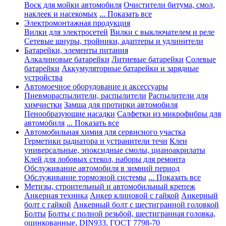
Воск для мойки автомобиля
Очистители битума, смол,
наклеек и насекомых
... Показать все
Электромонтажная продукция
Вилки для электросетей
Вилки с выключателем и реле
Сетевые шнуры, тройники, адаптеры и удлинители
Батарейки, элементы питания
Алкалиновые батарейки
Литиевые батарейки
Солевые
батарейки
Аккумуляторные батарейки и зарядные
устройства
Автомоечное оборудование и аксессуары
Пневмораспылители, распылители
Распылители для
химчистки
Замша для протирки автомобиля
Пенообразующие насадки
Салфетки из микрофибры для
автомобиля
... Показать все
Автомобильная химия для сервисного участка
Герметики радиатора и устранители течи
Клеи
универсальные, эпоксидные смолы, цианоакрилаты
Клей для лобовых стекол, наборы для ремонта
Обслуживание автомобиля в зимний период
Обслуживание тормозной системы
... Показать все
Метизы, строительный и автомобильный крепеж
Анкерная техника
Анкер клиновой с гайкой
Анкерный
болт с гайкой
Анкерный болт с шестигранной головкой
Болты
Болты с полной резьбой, шестигранная головка,
оцинкованные, DIN933, ГОСТ 7798-70