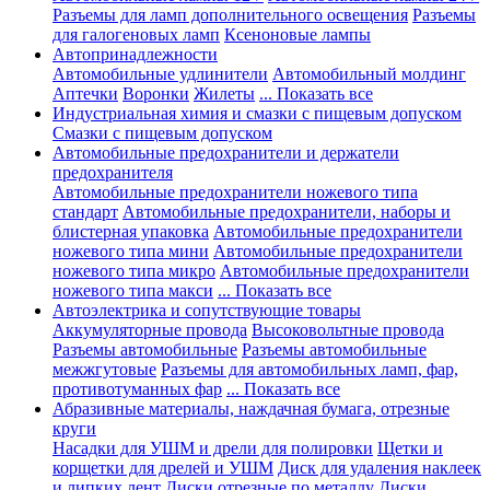
Разъемы для ламп дополнительного освещения
Разъемы
для галогеновых ламп
Ксеноновые лампы
Автопринадлежности
Автомобильные удлинители
Автомобильный молдинг
Аптечки
Воронки
Жилеты
... Показать все
Индустриальная химия и смазки с пищевым допуском
Смазки с пищевым допуском
Автомобильные предохранители и держатели
предохранителя
Автомобильные предохранители ножевого типа
стандарт
Автомобильные предохранители, наборы и
блистерная упаковка
Автомобильные предохранители
ножевого типа мини
Автомобильные предохранители
ножевого типа микро
Автомобильные предохранители
ножевого типа макси
... Показать все
Автоэлектрика и сопутствующие товары
Аккумуляторные провода
Высоковольтные провода
Разъемы автомобильные
Разъемы автомобильные
межжгутовые
Разъемы для автомобильных ламп, фар,
противотуманных фар
... Показать все
Абразивные материалы, наждачная бумага, отрезные
круги
Насадки для УШМ и дрели для полировки
Щетки и
корщетки для дрелей и УШМ
Диск для удаления наклеек
и липких лент
Диски отрезные по металлу
Диски