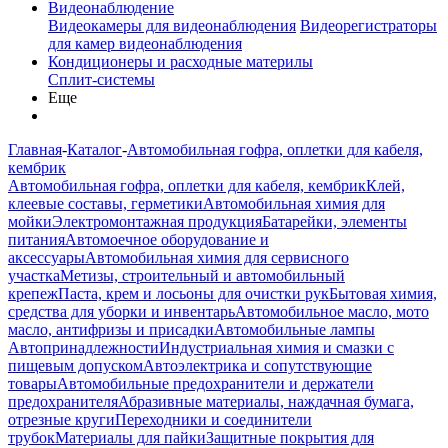
Видеонаблюдение
Видеокамеры для видеонаблюдения
Видеорегистраторы
для камер видеонаблюдения
Кондиционеры и расходные материлы
Сплит-системы
Еще
Главная
-
Каталог
-
Автомобильная гофра, оплетки для кабеля,
кембрик
Автомобильная гофра, оплетки для кабеля, кембрик
Клей,
клеевые составы, герметики
Автомобильная химия для
мойки
Электромонтажная продукция
Батарейки, элементы
питания
Автомоечное оборудование и
аксессуары
Автомобильная химия для сервисного
участка
Метизы, строительный и автомобильный
крепеж
Паста, крем и лосьоны для очистки рук
Бытовая химия,
средства для уборки и инвентарь
Автомобильное масло, мото
масло, антифризы и присадки
Автомобильные лампы
Автопринадлежности
Индустриальная химия и смазки с
пищевым допуском
Автоэлектрика и сопутствующие
товары
Автомобильные предохранители и держатели
предохранителя
Абразивные материалы, наждачная бумага,
отрезные круги
Переходники и соединители
трубок
Материалы для пайки
Защитные покрытия для