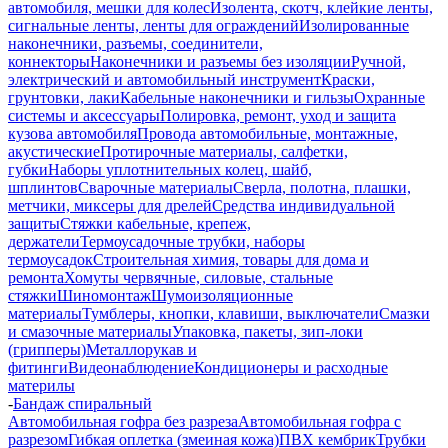
автомобиля, мешки для колес
Изолента, скотч, клейкие ленты,
сигнальные ленты, ленты для ограждений
Изолированные
наконечники, разъемы, соединители,
коннекторы
Наконечники и разъемы без изоляции
Ручной,
электрический и автомобильный инструмент
Краски,
грунтовки, лаки
Кабельные наконечники и гильзы
Охранные
системы и аксессуары
Полировка, ремонт, уход и защита
кузова автомобиля
Провода автомобильные, монтажные,
акустические
Протирочные материалы, салфетки,
губки
Наборы уплотнительных колец, шайб,
шплинтов
Сварочные материалы
Сверла, полотна, плашки,
метчики, миксеры для дрелей
Средства индивидуальной
защиты
Стяжки кабельные, крепеж,
держатели
Термоусадочные трубки, наборы
термоусадок
Строительная химия, товары для дома и
ремонта
Хомуты червячные, силовые, стальные
стяжки
Шиномонтаж
Шумоизоляционные
материалы
Тумблеры, кнопки, клавиши, выключатели
Смазки
и смазочные материалы
Упаковка, пакеты, зип-локи
(грипперы)
Металлорукав и
фитинги
Видеонаблюдение
Кондиционеры и расходные
материлы
-
Бандаж спиральный
Автомобильная гофра без разреза
Автомобильная гофра с
разрезом
Гибкая оплетка (змеиная кожа)
ПВХ кембрик
Трубки