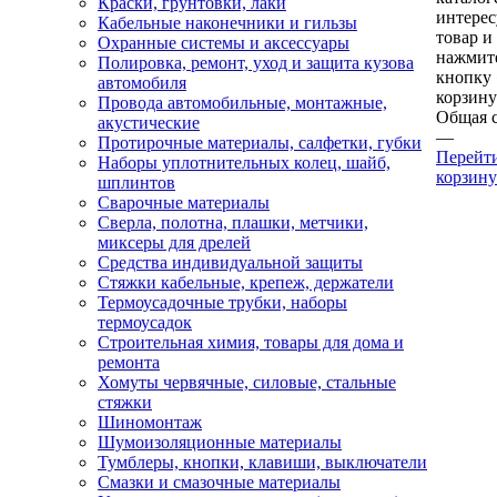
Краски, грунтовки, лаки
интере
Кабельные наконечники и гильзы
товар и
Охранные системы и аксессуары
нажмит
Полировка, ремонт, уход и защита кузова
кнопку
автомобиля
корзину
Провода автомобильные, монтажные,
Общая 
акустические
—
Протирочные материалы, салфетки, губки
Перейт
Наборы уплотнительных колец, шайб,
корзину
шплинтов
Сварочные материалы
Сверла, полотна, плашки, метчики,
миксеры для дрелей
Средства индивидуальной защиты
Стяжки кабельные, крепеж, держатели
Термоусадочные трубки, наборы
термоусадок
Строительная химия, товары для дома и
ремонта
Хомуты червячные, силовые, стальные
стяжки
Шиномонтаж
Шумоизоляционные материалы
Тумблеры, кнопки, клавиши, выключатели
Смазки и смазочные материалы