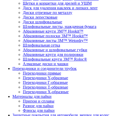
Щетки и корщетки для дрелей и УШМ
Диск для удаления наклеек и липких лент
Диски отрезные по металлу
Диски лепестковые
Диски шлифовальные
Шлифовальные листы, наждачная бумага
Абразивные круги 3M™ Hookit™
Абразивные полоски 3M™ Hookit™
Абразивные листы 3M™ Wetordry™
Шлифовальная сетка
Абразивные и шлифовальные губки
Абразивные круги для полировки
Шлифовальные круги 3M™ Roloc®
Алмазные диски и чашки
Переходники и соединители трубок
Переходники прямые
Переходники Y-образные
Переходники Г-образные
Переходники Т-образные
Переходники Х-образные
Материалы для пайки
Припои и сплавы
Разное для пайки
Флюсы для пайки
Защитные покрытия для автомобиля, мешки для колес