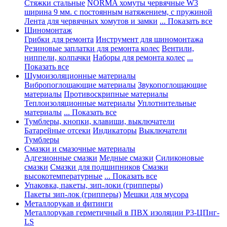
Стяжки стальные
NORMA хомуты червячные W3
ширина 9 мм. с постоянным натяжением, с пружиной
Лента для червячных хомутов и замки
... Показать все
Шиномонтаж
Грибки для ремонта
Инструмент для шиномонтажа
Резиновые заплатки для ремонта колес
Вентили,
ниппели, колпачки
Наборы для ремонта колес
...
Показать все
Шумоизоляционные материалы
Вибропоглощающие материалы
Звукопоглощающие
материалы
Противоскрипные материалы
Теплоизоляционные материалы
Уплотнительные
материалы
... Показать все
Тумблеры, кнопки, клавиши, выключатели
Батарейные отсеки
Индикаторы
Выключатели
Тумблеры
Смазки и смазочные материалы
Адгезионные смазки
Медные смазки
Силиконовые
смазки
Смазки для подшипников
Смазки
высокотемпературные
... Показать все
Упаковка, пакеты, зип-локи (грипперы)
Пакеты зип-лок (грипперы)
Мешки для мусора
Металлорукав и фитинги
Металлорукав герметичный в ПВХ изоляции Р3-ЦПнг-
LS