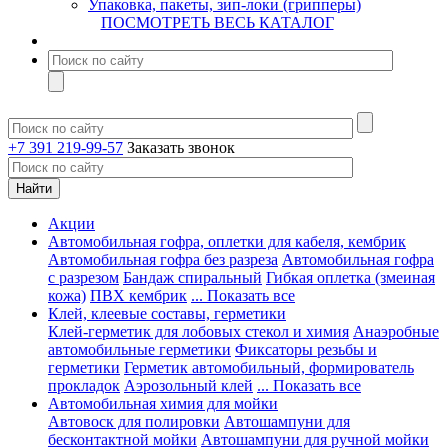
Упаковка, пакеты, зип-локи (грипперы)
ПОСМОТРЕТЬ ВЕСЬ КАТАЛОГ
+7 391 219-99-57
Заказать звонок
Акции
Автомобильная гофра, оплетки для кабеля, кембрик
Автомобильная гофра без разреза
Автомобильная гофра
с разрезом
Бандаж спиральный
Гибкая оплетка (змеиная
кожа)
ПВХ кембрик
... Показать все
Клей, клеевые составы, герметики
Клей-герметик для лобовых стекол и химия
Анаэробные
автомобильные герметики
Фиксаторы резьбы и
герметики
Герметик автомобильный, формирователь
прокладок
Аэрозольный клей
... Показать все
Автомобильная химия для мойки
Автовоск для полировки
Автошампуни для
бесконтактной мойки
Автошампуни для ручной мойки