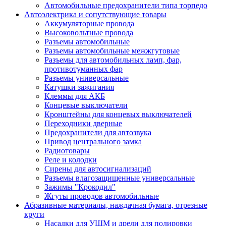
Автомобильные предохранители типа торпедо
Автоэлектрика и сопутствующие товары
Аккумуляторные провода
Высоковольтные провода
Разъемы автомобильные
Разъемы автомобильные межжгутовые
Разъемы для автомобильных ламп, фар,
противотуманных фар
Разъемы универсальные
Катушки зажигания
Клеммы для АКБ
Концевые выключатели
Кронштейны для концевых выключателей
Переходники дверные
Предохранители для автозвука
Привод центрального замка
Радиотовары
Реле и колодки
Сирены для автосигнализаций
Разъемы влагозащищенные универсальные
Зажимы "Крокодил"
Жгуты проводов автомобильные
Абразивные материалы, наждачная бумага, отрезные
круги
Насадки для УШМ и дрели для полировки