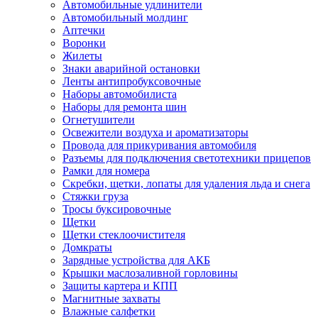
Автомобильные удлинители
Автомобильный молдинг
Аптечки
Воронки
Жилеты
Знаки аварийной остановки
Ленты антипробуксовочные
Наборы автомобилиста
Наборы для ремонта шин
Огнетушители
Освежители воздуха и ароматизаторы
Провода для прикуривания автомобиля
Разъемы для подключения светотехники прицепов
Рамки для номера
Скребки, щетки, лопаты для удаления льда и снега
Стяжки груза
Тросы буксировочные
Щетки
Щетки стеклоочистителя
Домкраты
Зарядные устройства для АКБ
Крышки маслозаливной горловины
Защиты картера и КПП
Магнитные захваты
Влажные салфетки