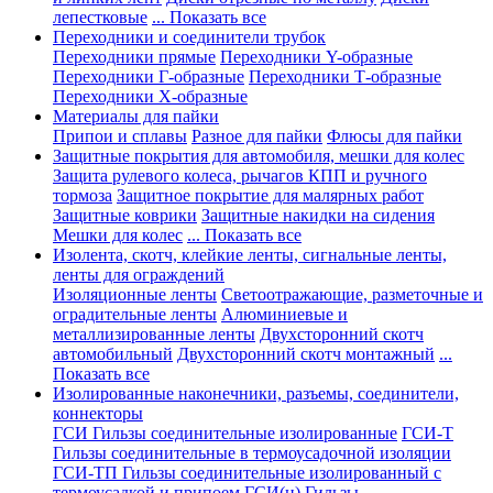
лепестковые
... Показать все
Переходники и соединители трубок
Переходники прямые
Переходники Y-образные
Переходники Г-образные
Переходники Т-образные
Переходники Х-образные
Материалы для пайки
Припои и сплавы
Разное для пайки
Флюсы для пайки
Защитные покрытия для автомобиля, мешки для колес
Защита рулевого колеса, рычагов КПП и ручного
тормоза
Защитное покрытие для малярных работ
Защитные коврики
Защитные накидки на сидения
Мешки для колес
... Показать все
Изолента, скотч, клейкие ленты, сигнальные ленты,
ленты для ограждений
Изоляционные ленты
Светоотражающие, разметочные и
оградительные ленты
Алюминиевые и
металлизированные ленты
Двухсторонний скотч
автомобильный
Двухсторонний скотч монтажный
...
Показать все
Изолированные наконечники, разъемы, соединители,
коннекторы
ГСИ Гильзы соединительные изолированные
ГСИ-Т
Гильзы соединительные в термоусадочной изоляции
ГСИ-ТП Гильзы соединительные изолированный с
термоусадкой и припоем
ГСИ(н) Гильзы