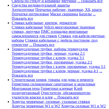
Сверла по стеклу и керамике
Метчики
... Показать все
Средства индивидуальной защиты
Антисептики
Перчатки рабочие, тканевые, ХБ, краги
Перчатки нитриловые
Маски сварщика
Бахилы
...
Показать все
Стяжки кабельные, крепеж, держатели
Стяжки кабельные
Velcro многоразовые тканевые
стяжки, липучки
ПМС площадки монтажные
самоклеющиеся для стяжек
Стяжки для кабеля цветные,
наборы
Стяжки кабельные с дюбель пистоном, под
отверстие
... Показать все
Термоусадочные трубки, наборы термоусадок
Термоусадочные трубки, черные, усадка 2:1
Термоусадочные трубки с клеем, усадка 3:1
Термоусадочные трубки, прозрачные, усадка 2:1
Термоусадочные трубки с клеем, прозрачные, усадка 3:1
Термоусадочные трубки с клеем, черные, усадка 4:1
...
Показать все
Строительная химия, товары для дома и ремонта
Герметики силиконовые санитарные и акриловые
Монтажная пена
Герметики клеевые
Клей
полиуретановый
Очистители, обезжириватели,
удалители краски и клея
... Показать все
Хомуты червячные, силовые, стальные стяжки
Хомуты червячные W1 и W2
Хомуты силовые W1 и W2