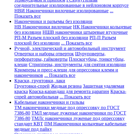
соединительные изолированные в нейлоновом корпусе
НВИ Наконечники вилочные изолированные
...
Показать все
Наконечники и разъемы без изоляции
НВ Наконечники вилочные
НК Наконечники кольцевые
без изоляции
НШВ наконечники штыревые втулочные
РП-М Разъем плоский без изоляции
РП-П Разъем
плоский без изоляции
... Показать все
Ручной, электрический и автомобильный инструмент
Отвертки и наборы отверток
Шуруповерты,
перфораторы, гайковерты
Плоскогубцы, тонкогубцы,
клещи
Стрипперы, инструменты для снятия изоляции
Кримперы и пресс-клещи для опрессовки клемм и
наконечников
... Показать все
Краски, грунтовки, лаки
Грунтовки-спрей
Жидкая резина
Защитная удаляемая
краска
Краска-карандаш для ремонта царапин
Краска-
спрей автомобильная
... Показать все
Кабельные наконечники и гильзы
ТМ наконечники медные под опрессовку по ГОСТ
7386-80
ТМЛ медные луженые наконечники по ГОСТ
7386-80
ТМЛс наконечники луженые под опрессовку
стандарт КВТ
ПМ Наконечники кольцевые кабельные
медные под пайку