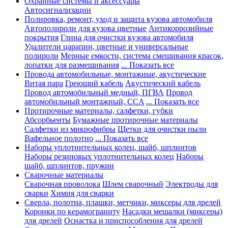
Охранные системы и аксессуары
Автосигнализации
Полировка, ремонт, уход и защита кузова автомобиля
Автополироли для кузова цветные
Антикоррозийные
покрытия
Глина для очистки кузова автомобиля
Удалители царапин, цветные и универсальные
полироли
Мерные емкости, система смешивания красок,
лопатки для размешивания
... Показать все
Провода автомобильные, монтажные, акустические
Витая пара
Греющий кабель
Акустический кабель
Провод автомобильный медный, ПГВА
Провод
автомобильный монтажный, CCA
... Показать все
Протирочные материалы, салфетки, губки
Абсорбьенты
Бумажные протирочные материалы
Салфетки из микрофибры
Щетки для очистки пыли
Вафельное полотно
... Показать все
Наборы уплотнительных колец, шайб, шплинтов
Наборы резиновых уплотнительных колец
Наборы
шайб, шплинтов, пружин
Сварочные материалы
Сварочная проволока
Шлем сварочный
Электроды для
сварки
Химия для сварки
Сверла, полотна, плашки, метчики, миксеры для дрелей
Коронки по керамограниту
Насадки мешалки (миксеры)
для дрелей
Оснастка и приспособления для дрелей