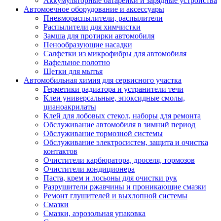
Аккумуляторные батарейки и зарядные устройства
Автомоечное оборудование и аксессуары
Пневмораспылители, распылители
Распылители для химчистки
Замша для протирки автомобиля
Пенообразующие насадки
Салфетки из микрофибры для автомобиля
Вафельное полотно
Щетки для мытья
Автомобильная химия для сервисного участка
Герметики радиатора и устранители течи
Клеи универсальные, эпоксидные смолы,
цианоакрилаты
Клей для лобовых стекол, наборы для ремонта
Обслуживание автомобиля в зимний период
Обслуживание тормозной системы
Обслуживание электросистем, защита и очистка
контактов
Очистители карбюратора, дроселя, тормозов
Очистители кондиционера
Паста, крем и лосьоны для очистки рук
Разрушители ржавчины и проникающие смазки
Ремонт глушителей и выхлопной системы
Смазки
Смазки, аэрозольная упаковка