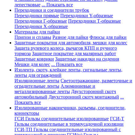
лепестковые
... Показать все
Переходники и соединители трубок
Переходники прямые
Переходники Y-образные
Переходники Г-образные
Переходники Т-образные
Переходники Х-образные
Материалы для пайки
Припои и сплавы
Разное для пайки
Флюсы для пайки
Защитные покрытия для автомобиля, мешки для колес
Защита рулевого колеса, рычагов КПП и ручного
тормоза
Защитное покрытие для малярных работ
Защитные коврики
Защитные накидки на сидения
Мешки для колес
... Показать все
Изолента, скотч, клейкие ленты, сигнальные ленты,
ленты для ограждений
Изоляционные ленты
Светоотражающие, разметочные и
оградительные ленты
Алюминиевые и
металлизированные ленты
Двухсторонний скотч
автомобильный
Двухсторонний скотч монтажный
...
Показать все
Изолированные наконечники, разъемы, соединители,
коннекторы
ГСИ Гильзы соединительные изолированные
ГСИ-Т
Гильзы соединительные в термоусадочной изоляции
ГСИ-ТП Гильзы соединительные изолированный с
термоусадкой и припоем
ГСИ(н) Гильзы