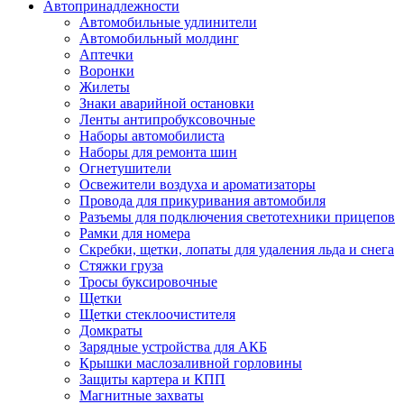
Автопринадлежности
Автомобильные удлинители
Автомобильный молдинг
Аптечки
Воронки
Жилеты
Знаки аварийной остановки
Ленты антипробуксовочные
Наборы автомобилиста
Наборы для ремонта шин
Огнетушители
Освежители воздуха и ароматизаторы
Провода для прикуривания автомобиля
Разъемы для подключения светотехники прицепов
Рамки для номера
Скребки, щетки, лопаты для удаления льда и снега
Стяжки груза
Тросы буксировочные
Щетки
Щетки стеклоочистителя
Домкраты
Зарядные устройства для АКБ
Крышки маслозаливной горловины
Защиты картера и КПП
Магнитные захваты