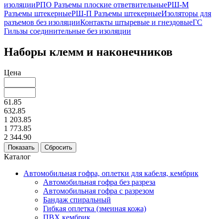
изоляции
РПО Разъемы плоские ответвительные
РШ-М
Разъемы штекерные
РШ-П Разъемы штекерные
Изоляторы для
разъемов без изоляции
Контакты штыревые и гнездовые
ГС
Гильзы соединительные без изоляции
Наборы клемм и наконечников
Цена
61.85
632.85
1 203.85
1 773.85
2 344.90
Каталог
Автомобильная гофра, оплетки для кабеля, кембрик
Автомобильная гофра без разреза
Автомобильная гофра с разрезом
Бандаж спиральный
Гибкая оплетка (змеиная кожа)
ПВХ кембрик