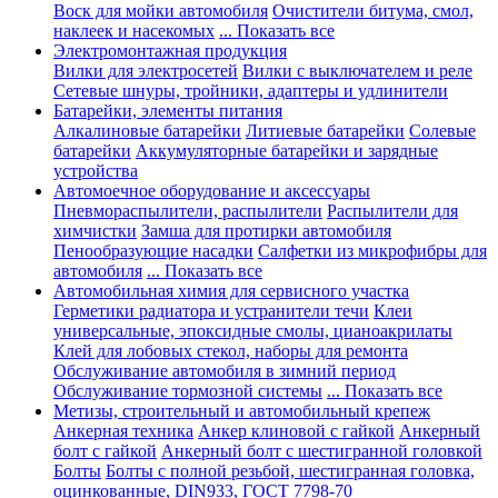
Воск для мойки автомобиля
Очистители битума, смол,
наклеек и насекомых
... Показать все
Электромонтажная продукция
Вилки для электросетей
Вилки с выключателем и реле
Сетевые шнуры, тройники, адаптеры и удлинители
Батарейки, элементы питания
Алкалиновые батарейки
Литиевые батарейки
Солевые
батарейки
Аккумуляторные батарейки и зарядные
устройства
Автомоечное оборудование и аксессуары
Пневмораспылители, распылители
Распылители для
химчистки
Замша для протирки автомобиля
Пенообразующие насадки
Салфетки из микрофибры для
автомобиля
... Показать все
Автомобильная химия для сервисного участка
Герметики радиатора и устранители течи
Клеи
универсальные, эпоксидные смолы, цианоакрилаты
Клей для лобовых стекол, наборы для ремонта
Обслуживание автомобиля в зимний период
Обслуживание тормозной системы
... Показать все
Метизы, строительный и автомобильный крепеж
Анкерная техника
Анкер клиновой с гайкой
Анкерный
болт с гайкой
Анкерный болт с шестигранной головкой
Болты
Болты с полной резьбой, шестигранная головка,
оцинкованные, DIN933, ГОСТ 7798-70