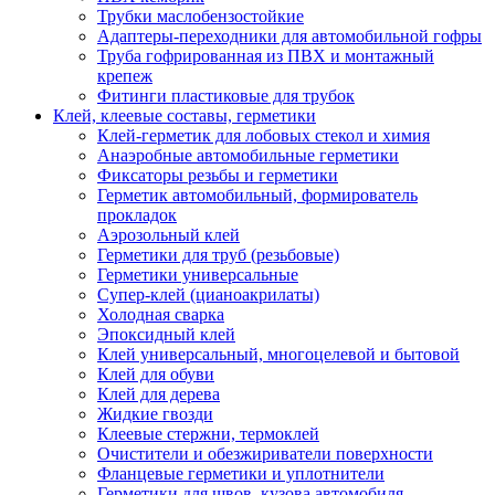
Трубки маслобензостойкие
Адаптеры-переходники для автомобильной гофры
Труба гофрированная из ПВХ и монтажный
крепеж
Фитинги пластиковые для трубок
Клей, клеевые составы, герметики
Клей-герметик для лобовых стекол и химия
Анаэробные автомобильные герметики
Фиксаторы резьбы и герметики
Герметик автомобильный, формирователь
прокладок
Аэрозольный клей
Герметики для труб (резьбовые)
Герметики универсальные
Супер-клей (цианоакрилаты)
Холодная сварка
Эпоксидный клей
Клей универсальный, многоцелевой и бытовой
Клей для обуви
Клей для дерева
Жидкие гвозди
Клеевые стержни, термоклей
Очистители и обезжириватели поверхности
Фланцевые герметики и уплотнители
Герметики для швов, кузова автомобиля