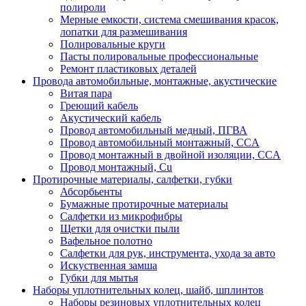
полироли
Мерные емкости, система смешивания красок,
лопатки для размешивания
Полировальные круги
Пасты полировальные профессиональные
Ремонт пластиковых деталей
Провода автомобильные, монтажные, акустические
Витая пара
Греющий кабель
Акустический кабель
Провод автомобильный медный, ПГВА
Провод автомобильный монтажный, CCA
Провод монтажный в двойной изоляции, CCA
Провод монтажный, Cu
Протирочные материалы, салфетки, губки
Абсорбьенты
Бумажные протирочные материалы
Салфетки из микрофибры
Щетки для очистки пыли
Вафельное полотно
Салфетки для рук, инструмента, ухода за авто
Искуственная замша
Губки для мытья
Наборы уплотнительных колец, шайб, шплинтов
Наборы резиновых уплотнительных колец