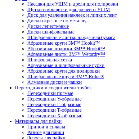
Насадки для УШМ и дрели для полировки
Щетки и корщетки для дрелей и УШМ
Диск для удаления наклеек и липких лент
Диски отрезные по металлу
Диски лепестковые
Диски шлифовальные
Шлифовальные листы, наждачная бумага
Абразивные круги 3M™ Hookit™
Абразивные полоски 3M™ Hookit™
Абразивные листы 3M™ Wetordry™
Шлифовальная сетка
Абразивные и шлифовальные губки
Абразивные круги для полировки
Шлифовальные круги 3M™ Roloc®
Алмазные диски и чашки
Переходники и соединители трубок
Переходники прямые
Переходники Y-образные
Переходники Г-образные
Переходники Т-образные
Переходники Х-образные
Материалы для пайки
Припои и сплавы
Разное для пайки
Флюсы для пайки