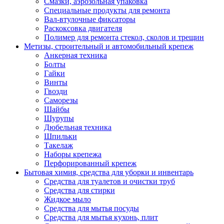
Смазки, аэрозольная упаковка
Специальные продукты для ремонта
Вал-втулочные фиксаторы
Раскоксовка двигателя
Полимер для ремонта стекол, сколов и трещин
Метизы, строительный и автомобильный крепеж
Анкерная техника
Болты
Гайки
Винты
Гвозди
Саморезы
Шайбы
Шурупы
Дюбельная техника
Шпильки
Такелаж
Наборы крепежа
Перфорированный крепеж
Бытовая химия, средства для уборки и инвентарь
Средства для туалетов и очистки труб
Средства для стирки
Жидкое мыло
Средства для мытья посуды
Средства для мытья кухонь, плит