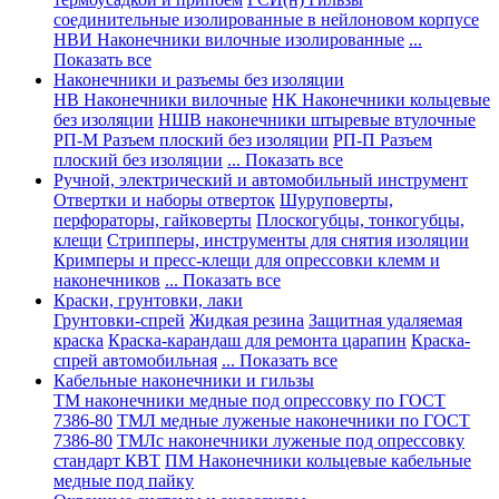
соединительные изолированные в нейлоновом корпусе
НВИ Наконечники вилочные изолированные
...
Показать все
Наконечники и разъемы без изоляции
НВ Наконечники вилочные
НК Наконечники кольцевые
без изоляции
НШВ наконечники штыревые втулочные
РП-М Разъем плоский без изоляции
РП-П Разъем
плоский без изоляции
... Показать все
Ручной, электрический и автомобильный инструмент
Отвертки и наборы отверток
Шуруповерты,
перфораторы, гайковерты
Плоскогубцы, тонкогубцы,
клещи
Стрипперы, инструменты для снятия изоляции
Кримперы и пресс-клещи для опрессовки клемм и
наконечников
... Показать все
Краски, грунтовки, лаки
Грунтовки-спрей
Жидкая резина
Защитная удаляемая
краска
Краска-карандаш для ремонта царапин
Краска-
спрей автомобильная
... Показать все
Кабельные наконечники и гильзы
ТМ наконечники медные под опрессовку по ГОСТ
7386-80
ТМЛ медные луженые наконечники по ГОСТ
7386-80
ТМЛс наконечники луженые под опрессовку
стандарт КВТ
ПМ Наконечники кольцевые кабельные
медные под пайку