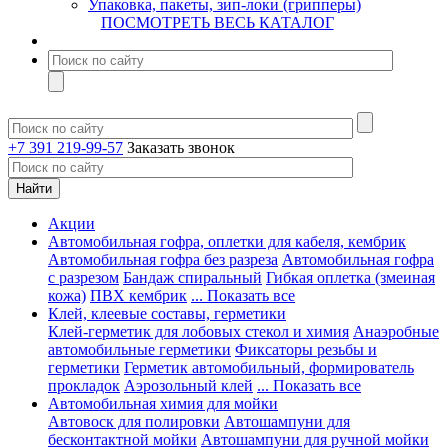
Упаковка, пакеты, зип-локи (грипперы)
ПОСМОТРЕТЬ ВЕСЬ КАТАЛОГ
+7 391 219-99-57
Заказать звонок
Акции
Автомобильная гофра, оплетки для кабеля, кембрик
Автомобильная гофра без разреза
Автомобильная гофра
с разрезом
Бандаж спиральный
Гибкая оплетка (змеиная
кожа)
ПВХ кембрик
... Показать все
Клей, клеевые составы, герметики
Клей-герметик для лобовых стекол и химия
Анаэробные
автомобильные герметики
Фиксаторы резьбы и
герметики
Герметик автомобильный, формирователь
прокладок
Аэрозольный клей
... Показать все
Автомобильная химия для мойки
Автовоск для полировки
Автошампуни для
бесконтактной мойки
Автошампуни для ручной мойки