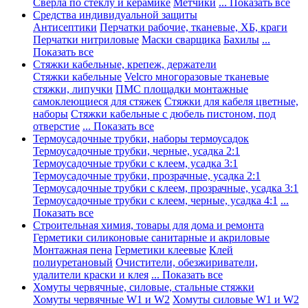
Сверла по стеклу и керамике
Метчики
... Показать все
Средства индивидуальной защиты
Антисептики
Перчатки рабочие, тканевые, ХБ, краги
Перчатки нитриловые
Маски сварщика
Бахилы
...
Показать все
Стяжки кабельные, крепеж, держатели
Стяжки кабельные
Velcro многоразовые тканевые
стяжки, липучки
ПМС площадки монтажные
самоклеющиеся для стяжек
Стяжки для кабеля цветные,
наборы
Стяжки кабельные с дюбель пистоном, под
отверстие
... Показать все
Термоусадочные трубки, наборы термоусадок
Термоусадочные трубки, черные, усадка 2:1
Термоусадочные трубки с клеем, усадка 3:1
Термоусадочные трубки, прозрачные, усадка 2:1
Термоусадочные трубки с клеем, прозрачные, усадка 3:1
Термоусадочные трубки с клеем, черные, усадка 4:1
...
Показать все
Строительная химия, товары для дома и ремонта
Герметики силиконовые санитарные и акриловые
Монтажная пена
Герметики клеевые
Клей
полиуретановый
Очистители, обезжириватели,
удалители краски и клея
... Показать все
Хомуты червячные, силовые, стальные стяжки
Хомуты червячные W1 и W2
Хомуты силовые W1 и W2