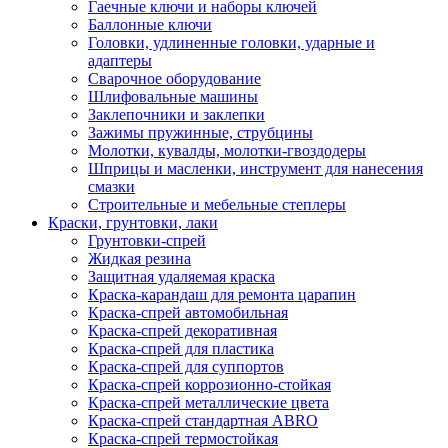
Гаечные ключи и наборы ключей
Баллонные ключи
Головки, удлиненные головки, ударные и
адаптеры
Сварочное оборудование
Шлифовальные машины
Заклепочники и заклепки
Зажимы пружинные, струбцины
Молотки, кувалды, молотки-гвоздодеры
Шприцы и масленки, инструмент для нанесения
смазки
Строительные и мебельные степлеры
Краски, грунтовки, лаки
Грунтовки-спрей
Жидкая резина
Защитная удаляемая краска
Краска-карандаш для ремонта царапин
Краска-спрей автомобильная
Краска-спрей декоративная
Краска-спрей для пластика
Краска-спрей для суппортов
Краска-спрей коррозионно-стойкая
Краска-спрей металлические цвета
Краска-спрей стандартная ABRO
Краска-спрей термостойкая