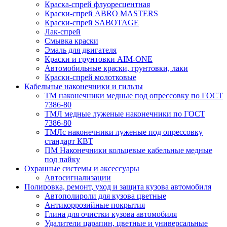
Краска-спрей флуоресцентная
Краски-спрей ABRO MASTERS
Краски-спрей SABOTAGE
Лак-спрей
Смывка краски
Эмаль для двигателя
Краски и грунтовки AIM-ONE
Автомобильные краски, грунтовки, лаки
Краски-спрей молотковые
Кабельные наконечники и гильзы
ТМ наконечники медные под опрессовку по ГОСТ
7386-80
ТМЛ медные луженые наконечники по ГОСТ
7386-80
ТМЛс наконечники луженые под опрессовку
стандарт КВТ
ПМ Наконечники кольцевые кабельные медные
под пайку
Охранные системы и аксессуары
Автосигнализации
Полировка, ремонт, уход и защита кузова автомобиля
Автополироли для кузова цветные
Антикоррозийные покрытия
Глина для очистки кузова автомобиля
Удалители царапин, цветные и универсальные