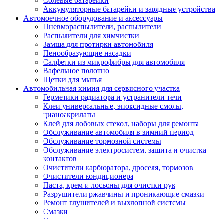
Солевые батарейки
Аккумуляторные батарейки и зарядные устройства
Автомоечное оборудование и аксессуары
Пневмораспылители, распылители
Распылители для химчистки
Замша для протирки автомобиля
Пенообразующие насадки
Салфетки из микрофибры для автомобиля
Вафельное полотно
Щетки для мытья
Автомобильная химия для сервисного участка
Герметики радиатора и устранители течи
Клеи универсальные, эпоксидные смолы,
цианоакрилаты
Клей для лобовых стекол, наборы для ремонта
Обслуживание автомобиля в зимний период
Обслуживание тормозной системы
Обслуживание электросистем, защита и очистка
контактов
Очистители карбюратора, дроселя, тормозов
Очистители кондиционера
Паста, крем и лосьоны для очистки рук
Разрушители ржавчины и проникающие смазки
Ремонт глушителей и выхлопной системы
Смазки