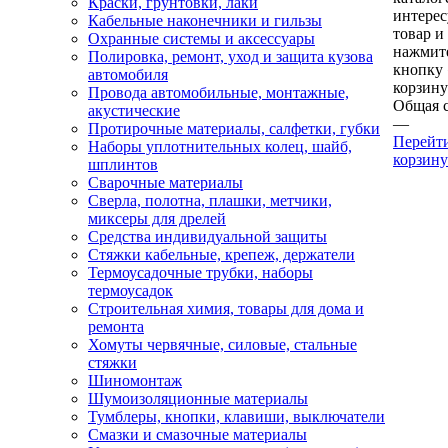
Краски, грунтовки, лаки
интере
Кабельные наконечники и гильзы
товар и
Охранные системы и аксессуары
нажмит
Полировка, ремонт, уход и защита кузова
кнопку
автомобиля
корзину
Провода автомобильные, монтажные,
Общая 
акустические
—
Протирочные материалы, салфетки, губки
Перейт
Наборы уплотнительных колец, шайб,
корзину
шплинтов
Сварочные материалы
Сверла, полотна, плашки, метчики,
миксеры для дрелей
Средства индивидуальной защиты
Стяжки кабельные, крепеж, держатели
Термоусадочные трубки, наборы
термоусадок
Строительная химия, товары для дома и
ремонта
Хомуты червячные, силовые, стальные
стяжки
Шиномонтаж
Шумоизоляционные материалы
Тумблеры, кнопки, клавиши, выключатели
Смазки и смазочные материалы