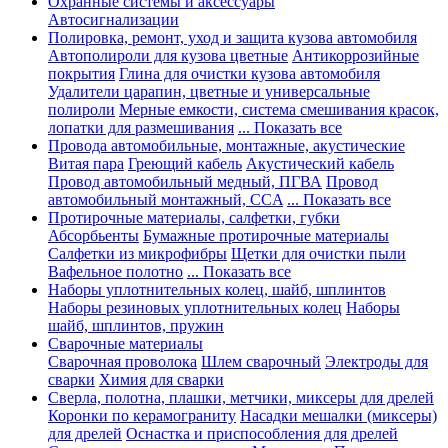
Охранные системы и аксессуары
Автосигнализации
Полировка, ремонт, уход и защита кузова автомобиля
Автополироли для кузова цветные
Антикоррозийные
покрытия
Глина для очистки кузова автомобиля
Удалители царапин, цветные и универсальные
полироли
Мерные емкости, система смешивания красок,
лопатки для размешивания
... Показать все
Провода автомобильные, монтажные, акустические
Витая пара
Греющий кабель
Акустический кабель
Провод автомобильный медный, ПГВА
Провод
автомобильный монтажный, CCA
... Показать все
Протирочные материалы, салфетки, губки
Абсорбьенты
Бумажные протирочные материалы
Салфетки из микрофибры
Щетки для очистки пыли
Вафельное полотно
... Показать все
Наборы уплотнительных колец, шайб, шплинтов
Наборы резиновых уплотнительных колец
Наборы
шайб, шплинтов, пружин
Сварочные материалы
Сварочная проволока
Шлем сварочный
Электроды для
сварки
Химия для сварки
Сверла, полотна, плашки, метчики, миксеры для дрелей
Коронки по керамограниту
Насадки мешалки (миксеры)
для дрелей
Оснастка и приспособления для дрелей