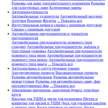
Разъемы для ламп дополнительного освещения
Разъемы
для галогеновых ламп
Ксеноновые лампы
Автопринадлежности
Автомобильные удлинители
Автомобильный молдинг
Аптечки
Воронки
Жилеты
... Показать все
Индустриальная химия и смазки с пищевым допуском
Смазки с пищевым допуском
Автомобильные предохранители и держатели
предохранителя
Автомобильные предохранители ножевого типа
стандарт
Автомобильные предохранители, наборы и
блистерная упаковка
Автомобильные предохранители
ножевого типа мини
Автомобильные предохранители
ножевого типа микро
Автомобильные предохранители
ножевого типа макси
... Показать все
Автоэлектрика и сопутствующие товары
Аккумуляторные провода
Высоковольтные провода
Разъемы автомобильные
Разъемы автомобильные
межжгутовые
Разъемы для автомобильных ламп, фар,
противотуманных фар
... Показать все
Абразивные материалы, наждачная бумага, отрезные
круги
Насадки для УШМ и дрели для полировки
Щетки и
корщетки для дрелей и УШМ
Диск для удаления наклеек
и липких лент
Диски отрезные по металлу
Диски