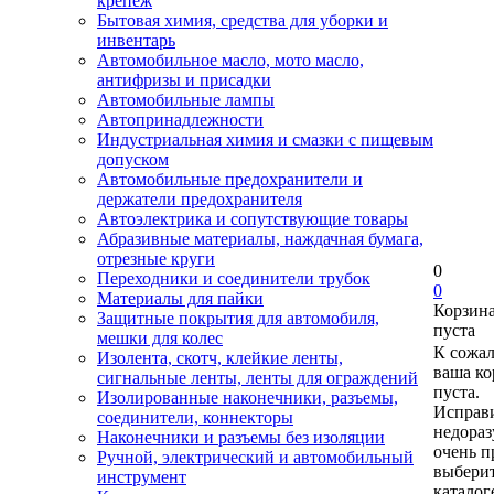
крепеж
Бытовая химия, средства для уборки и
инвентарь
Автомобильное масло, мото масло,
антифризы и присадки
Автомобильные лампы
Автопринадлежности
Индустриальная химия и смазки с пищевым
допуском
Автомобильные предохранители и
держатели предохранителя
Автоэлектрика и сопутствующие товары
Абразивные материалы, наждачная бумага,
отрезные круги
0
Переходники и соединители трубок
0
Материалы для пайки
Корзин
Защитные покрытия для автомобиля,
пуста
мешки для колес
К сожа
Изолента, скотч, клейкие ленты,
ваша ко
сигнальные ленты, ленты для ограждений
пуста.
Изолированные наконечники, разъемы,
Исправи
соединители, коннекторы
недора
Наконечники и разъемы без изоляции
очень п
Ручной, электрический и автомобильный
выберит
инструмент
каталог