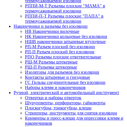
термоусаживаемой изоляции
РППИ-М-Т Разъемы плоские "МАМА" в
термоусаживаемой изоляции
РППИ-П-Т Разъемы плоские "ПАПА" в
термоусаживаемой изоляции
Наконечники и разъемы без изоляции
НВ Наконечники вилочные
НК Наконечники кольцевые без изоляции
НШВ наконечники штыревые втулочные
РП-М Разъем плоский без изоляции
РП-П Разъем плоский без изоляции
РПО Разъемы плоские ответвительные
РШ-М Разъемы штекерные
РШ-П Разъемы штекерные
Изоляторы для разъемов без изоляции
Контакты штыревые и гнездовые
ГС Гильзы соединительные без изоляции
Наборы клемм и наконечников
Ручной, электрический и автомобильный инструмент
Отвертки и наборы отверток
Шуруповерты, перфораторы, гайковерты
Плоскогубцы, тонкогубцы, клещи
Стрипперы, инструменты для снятия изоляции
Кримперы и пресс-клещи для опрессовки клемм и
наконечников