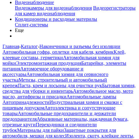
Видеонаблюдение
Видеокамеры для видеонаблюдения
Видеорегистраторы
для камер видеонаблюдения
Кондиционеры и расходные материлы
Сплит-системы
Еще
Главная
-
Каталог
-
Наконечники и разъемы без изоляции
Автомобильная гофра, оплетки для кабеля, кембрик
Клей,
клеевые составы, герметики
Автомобильная химия для
мойки
Электромонтажная продукция
Батарейки, элементы
питания
Автомоечное оборудование и
аксессуары
Автомобильная химия для сервисного
участка
Метизы, строительный и автомобильный
крепеж
Паста, крем и лосьоны для очистки рук
Бытовая химия,
средства для уборки и инвентарь
Автомобильное масло, мото
масло, антифризы и присадки
Автомобильные лампы
Автопринадлежности
Индустриальная химия и смазки с
пищевым допуском
Автоэлектрика и сопутствующие
товары
Автомобильные предохранители и держатели
предохранителя
Абразивные материалы, наждачная бумага,
отрезные круги
Переходники и соединители
трубок
Материалы для пайки
Защитные покрытия для
автомобиля, мешки для колес
Изолента, скотч, клейкие ленты,