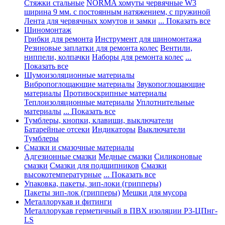
Стяжки стальные
NORMA хомуты червячные W3
ширина 9 мм. с постоянным натяжением, с пружиной
Лента для червячных хомутов и замки
... Показать все
Шиномонтаж
Грибки для ремонта
Инструмент для шиномонтажа
Резиновые заплатки для ремонта колес
Вентили,
ниппели, колпачки
Наборы для ремонта колес
...
Показать все
Шумоизоляционные материалы
Вибропоглощающие материалы
Звукопоглощающие
материалы
Противоскрипные материалы
Теплоизоляционные материалы
Уплотнительные
материалы
... Показать все
Тумблеры, кнопки, клавиши, выключатели
Батарейные отсеки
Индикаторы
Выключатели
Тумблеры
Смазки и смазочные материалы
Адгезионные смазки
Медные смазки
Силиконовые
смазки
Смазки для подшипников
Смазки
высокотемпературные
... Показать все
Упаковка, пакеты, зип-локи (грипперы)
Пакеты зип-лок (грипперы)
Мешки для мусора
Металлорукав и фитинги
Металлорукав герметичный в ПВХ изоляции Р3-ЦПнг-
LS