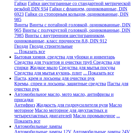
Гайки
Гайки шестигранные со стандартной метрической
резьбой DIN 934
Гайки с фланцем, оцинкованные, DIN
6923
Гайки со стопорным кольцом, оцинкованные, DIN
985
Винты
Винты с потайной головкой, оцинкованные, DIN
965
Винты с полукруглой головкой, оцинкованные, DIN
7985
Винты с внутренним шестигранником,
оцинкованные, класс прочности 8.8, DIN 912
Гвозди
Гвозди строительные
... Показать все
Бытовая химия, средства для уборки и инвентарь
Средства для туалетов и очистки труб
Средства для
стирки
Жидкое мыло
Средства для мытья посуды
Средства для мытья кухонь, плит
... Показать все
Паста, крем и лосьоны для очистки рук
Кремы, спреи и лосьоны, защитные средства
Пасты для
очистки рук
Автомобильное масло, мото масло, антифризы и
присадки
Антифриз
Жидкость для гидроусилителя руля
Масло
моторное
Масло моторное для двухтактных и
четырехтактных двигателей
Масло промывочное
...
Показать все
Автомобильные лампы
Автомобильные лампы 12V
Автомобильные лампы 24V