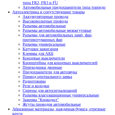
типа FR2, FR3 и FU
Автомобильные предохранители типа торпедо
Автоэлектрика и сопутствующие товары
Аккумуляторные провода
Высоковольтные провода
Разъемы автомобильные
Разъемы автомобильные межжгутовые
Разъемы для автомобильных ламп, фар,
противотуманных фар
Разъемы универсальные
Катушки зажигания
Клеммы для АКБ
Концевые выключатели
Кронштейны для концевых выключателей
Переходники дверные
Предохранители для автозвука
Привод центрального замка
Радиотовары
Реле и колодки
Сирены для автосигнализаций
Разъемы влагозащищенные универсальные
Зажимы "Крокодил"
Жгуты проводов автомобильные
Абразивные материалы, наждачная бумага, отрезные
круги