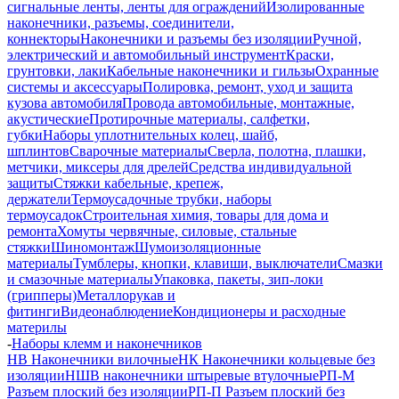
сигнальные ленты, ленты для ограждений
Изолированные
наконечники, разъемы, соединители,
коннекторы
Наконечники и разъемы без изоляции
Ручной,
электрический и автомобильный инструмент
Краски,
грунтовки, лаки
Кабельные наконечники и гильзы
Охранные
системы и аксессуары
Полировка, ремонт, уход и защита
кузова автомобиля
Провода автомобильные, монтажные,
акустические
Протирочные материалы, салфетки,
губки
Наборы уплотнительных колец, шайб,
шплинтов
Сварочные материалы
Сверла, полотна, плашки,
метчики, миксеры для дрелей
Средства индивидуальной
защиты
Стяжки кабельные, крепеж,
держатели
Термоусадочные трубки, наборы
термоусадок
Строительная химия, товары для дома и
ремонта
Хомуты червячные, силовые, стальные
стяжки
Шиномонтаж
Шумоизоляционные
материалы
Тумблеры, кнопки, клавиши, выключатели
Смазки
и смазочные материалы
Упаковка, пакеты, зип-локи
(грипперы)
Металлорукав и
фитинги
Видеонаблюдение
Кондиционеры и расходные
материлы
-
Наборы клемм и наконечников
НВ Наконечники вилочные
НК Наконечники кольцевые без
изоляции
НШВ наконечники штыревые втулочные
РП-М
Разъем плоский без изоляции
РП-П Разъем плоский без