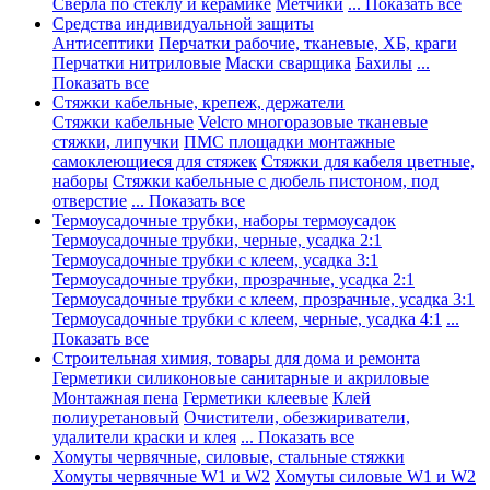
Сверла по стеклу и керамике
Метчики
... Показать все
Средства индивидуальной защиты
Антисептики
Перчатки рабочие, тканевые, ХБ, краги
Перчатки нитриловые
Маски сварщика
Бахилы
...
Показать все
Стяжки кабельные, крепеж, держатели
Стяжки кабельные
Velcro многоразовые тканевые
стяжки, липучки
ПМС площадки монтажные
самоклеющиеся для стяжек
Стяжки для кабеля цветные,
наборы
Стяжки кабельные с дюбель пистоном, под
отверстие
... Показать все
Термоусадочные трубки, наборы термоусадок
Термоусадочные трубки, черные, усадка 2:1
Термоусадочные трубки с клеем, усадка 3:1
Термоусадочные трубки, прозрачные, усадка 2:1
Термоусадочные трубки с клеем, прозрачные, усадка 3:1
Термоусадочные трубки с клеем, черные, усадка 4:1
...
Показать все
Строительная химия, товары для дома и ремонта
Герметики силиконовые санитарные и акриловые
Монтажная пена
Герметики клеевые
Клей
полиуретановый
Очистители, обезжириватели,
удалители краски и клея
... Показать все
Хомуты червячные, силовые, стальные стяжки
Хомуты червячные W1 и W2
Хомуты силовые W1 и W2