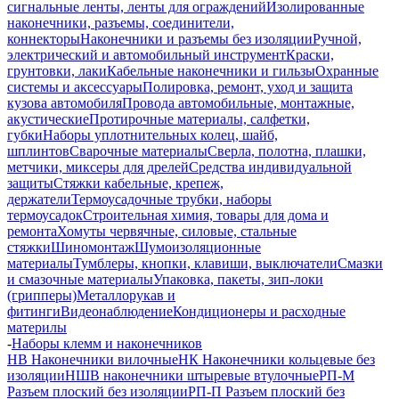
сигнальные ленты, ленты для ограждений
Изолированные
наконечники, разъемы, соединители,
коннекторы
Наконечники и разъемы без изоляции
Ручной,
электрический и автомобильный инструмент
Краски,
грунтовки, лаки
Кабельные наконечники и гильзы
Охранные
системы и аксессуары
Полировка, ремонт, уход и защита
кузова автомобиля
Провода автомобильные, монтажные,
акустические
Протирочные материалы, салфетки,
губки
Наборы уплотнительных колец, шайб,
шплинтов
Сварочные материалы
Сверла, полотна, плашки,
метчики, миксеры для дрелей
Средства индивидуальной
защиты
Стяжки кабельные, крепеж,
держатели
Термоусадочные трубки, наборы
термоусадок
Строительная химия, товары для дома и
ремонта
Хомуты червячные, силовые, стальные
стяжки
Шиномонтаж
Шумоизоляционные
материалы
Тумблеры, кнопки, клавиши, выключатели
Смазки
и смазочные материалы
Упаковка, пакеты, зип-локи
(грипперы)
Металлорукав и
фитинги
Видеонаблюдение
Кондиционеры и расходные
материлы
-
Наборы клемм и наконечников
НВ Наконечники вилочные
НК Наконечники кольцевые без
изоляции
НШВ наконечники штыревые втулочные
РП-М
Разъем плоский без изоляции
РП-П Разъем плоский без