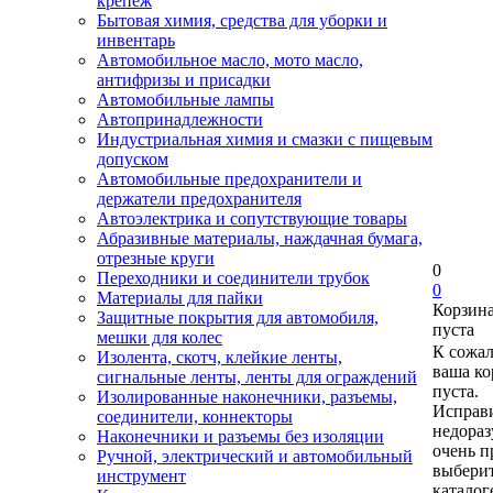
крепеж
Бытовая химия, средства для уборки и
инвентарь
Автомобильное масло, мото масло,
антифризы и присадки
Автомобильные лампы
Автопринадлежности
Индустриальная химия и смазки с пищевым
допуском
Автомобильные предохранители и
держатели предохранителя
Автоэлектрика и сопутствующие товары
Абразивные материалы, наждачная бумага,
отрезные круги
0
Переходники и соединители трубок
0
Материалы для пайки
Корзин
Защитные покрытия для автомобиля,
пуста
мешки для колес
К сожа
Изолента, скотч, клейкие ленты,
ваша ко
сигнальные ленты, ленты для ограждений
пуста.
Изолированные наконечники, разъемы,
Исправи
соединители, коннекторы
недора
Наконечники и разъемы без изоляции
очень п
Ручной, электрический и автомобильный
выберит
инструмент
каталог