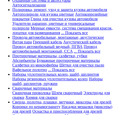
Охранные системы и аксессуары
Автосигнализации
Полировка, ремонт, уход и защита кузова автомобиля
Автополироли для кузова цветные
Антикоррозийные
покрытия
Глина для очистки кузова автомобиля
Удалители царапин, цветные и универсальные
полироли
Мерные емкости, система смешивания красок,
лопатки для размешивания
... Показать все
Провода автомобильные, монтажные, акустические
Витая пара
Греющий кабель
Акустический кабель
Провод автомобильный медный, ПГВА
Провод
автомобильный монтажный, CCA
... Показать все
Протирочные материалы, салфетки, губки
Абсорбьенты
Бумажные протирочные материалы
Салфетки из микрофибры
Щетки для очистки пыли
Вафельное полотно
... Показать все
Наборы уплотнительных колец, шайб, шплинтов
Наборы резиновых уплотнительных колец
Наборы
шайб, шплинтов, пружин
Сварочные материалы
Сварочная проволока
Шлем сварочный
Электроды для
сварки
Химия для сварки
Сверла, полотна, плашки, метчики, миксеры для дрелей
Коронки по керамограниту
Насадки мешалки (миксеры)
для дрелей
Оснастка и приспособления для дрелей