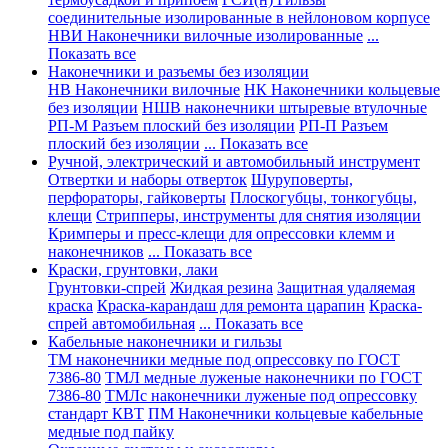
соединительные изолированные в нейлоновом корпусе
НВИ Наконечники вилочные изолированные
...
Показать все
Наконечники и разъемы без изоляции
НВ Наконечники вилочные
НК Наконечники кольцевые
без изоляции
НШВ наконечники штыревые втулочные
РП-М Разъем плоский без изоляции
РП-П Разъем
плоский без изоляции
... Показать все
Ручной, электрический и автомобильный инструмент
Отвертки и наборы отверток
Шуруповерты,
перфораторы, гайковерты
Плоскогубцы, тонкогубцы,
клещи
Стрипперы, инструменты для снятия изоляции
Кримперы и пресс-клещи для опрессовки клемм и
наконечников
... Показать все
Краски, грунтовки, лаки
Грунтовки-спрей
Жидкая резина
Защитная удаляемая
краска
Краска-карандаш для ремонта царапин
Краска-
спрей автомобильная
... Показать все
Кабельные наконечники и гильзы
ТМ наконечники медные под опрессовку по ГОСТ
7386-80
ТМЛ медные луженые наконечники по ГОСТ
7386-80
ТМЛс наконечники луженые под опрессовку
стандарт КВТ
ПМ Наконечники кольцевые кабельные
медные под пайку