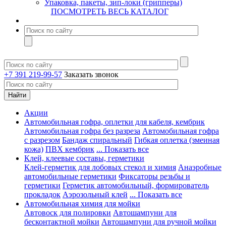
Упаковка, пакеты, зип-локи (грипперы)
ПОСМОТРЕТЬ ВЕСЬ КАТАЛОГ
+7 391 219-99-57
Заказать звонок
Акции
Автомобильная гофра, оплетки для кабеля, кембрик
Автомобильная гофра без разреза
Автомобильная гофра
с разрезом
Бандаж спиральный
Гибкая оплетка (змеиная
кожа)
ПВХ кембрик
... Показать все
Клей, клеевые составы, герметики
Клей-герметик для лобовых стекол и химия
Анаэробные
автомобильные герметики
Фиксаторы резьбы и
герметики
Герметик автомобильный, формирователь
прокладок
Аэрозольный клей
... Показать все
Автомобильная химия для мойки
Автовоск для полировки
Автошампуни для
бесконтактной мойки
Автошампуни для ручной мойки