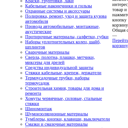
Краски, грунтовки, лаки
интере
Кабельные наконечники и гильзы
товар и
Охранные системы и аксессуары
нажмит
Полировка, ремонт, уход и защита кузова
кнопку
автомобиля
корзину
Провода автомобильные, монтажные,
Общая 
акустические
—
Протирочные материалы, салфетки, губки
Перейт
Наборы уплотнительных колец, шайб,
корзину
шплинтов
Сварочные материалы
Сверла, полотна, плашки, метчики,
миксеры для дрелей
Средства индивидуальной защиты
Стяжки кабельные, крепеж, держатели
Термоусадочные трубки, наборы
термоусадок
Строительная химия, товары для дома и
ремонта
Хомуты червячные, силовые, стальные
стяжки
Шиномонтаж
Шумоизоляционные материалы
Тумблеры, кнопки, клавиши, выключатели
Смазки и смазочные материалы