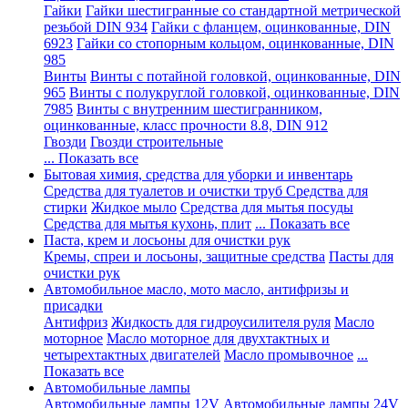
Гайки
Гайки шестигранные со стандартной метрической
резьбой DIN 934
Гайки с фланцем, оцинкованные, DIN
6923
Гайки со стопорным кольцом, оцинкованные, DIN
985
Винты
Винты с потайной головкой, оцинкованные, DIN
965
Винты с полукруглой головкой, оцинкованные, DIN
7985
Винты с внутренним шестигранником,
оцинкованные, класс прочности 8.8, DIN 912
Гвозди
Гвозди строительные
... Показать все
Бытовая химия, средства для уборки и инвентарь
Средства для туалетов и очистки труб
Средства для
стирки
Жидкое мыло
Средства для мытья посуды
Средства для мытья кухонь, плит
... Показать все
Паста, крем и лосьоны для очистки рук
Кремы, спреи и лосьоны, защитные средства
Пасты для
очистки рук
Автомобильное масло, мото масло, антифризы и
присадки
Антифриз
Жидкость для гидроусилителя руля
Масло
моторное
Масло моторное для двухтактных и
четырехтактных двигателей
Масло промывочное
...
Показать все
Автомобильные лампы
Автомобильные лампы 12V
Автомобильные лампы 24V