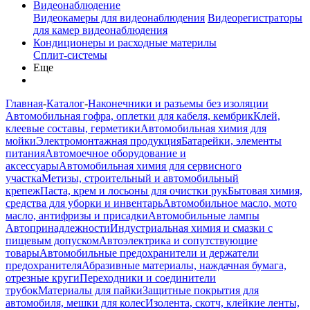
Видеонаблюдение
Видеокамеры для видеонаблюдения
Видеорегистраторы
для камер видеонаблюдения
Кондиционеры и расходные материлы
Сплит-системы
Еще
Главная
-
Каталог
-
Наконечники и разъемы без изоляции
Автомобильная гофра, оплетки для кабеля, кембрик
Клей,
клеевые составы, герметики
Автомобильная химия для
мойки
Электромонтажная продукция
Батарейки, элементы
питания
Автомоечное оборудование и
аксессуары
Автомобильная химия для сервисного
участка
Метизы, строительный и автомобильный
крепеж
Паста, крем и лосьоны для очистки рук
Бытовая химия,
средства для уборки и инвентарь
Автомобильное масло, мото
масло, антифризы и присадки
Автомобильные лампы
Автопринадлежности
Индустриальная химия и смазки с
пищевым допуском
Автоэлектрика и сопутствующие
товары
Автомобильные предохранители и держатели
предохранителя
Абразивные материалы, наждачная бумага,
отрезные круги
Переходники и соединители
трубок
Материалы для пайки
Защитные покрытия для
автомобиля, мешки для колес
Изолента, скотч, клейкие ленты,