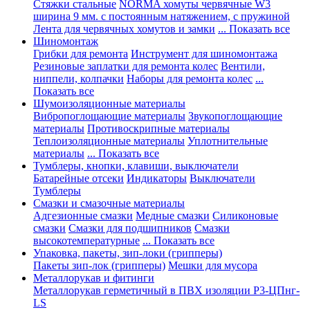
Стяжки стальные
NORMA хомуты червячные W3
ширина 9 мм. с постоянным натяжением, с пружиной
Лента для червячных хомутов и замки
... Показать все
Шиномонтаж
Грибки для ремонта
Инструмент для шиномонтажа
Резиновые заплатки для ремонта колес
Вентили,
ниппели, колпачки
Наборы для ремонта колес
...
Показать все
Шумоизоляционные материалы
Вибропоглощающие материалы
Звукопоглощающие
материалы
Противоскрипные материалы
Теплоизоляционные материалы
Уплотнительные
материалы
... Показать все
Тумблеры, кнопки, клавиши, выключатели
Батарейные отсеки
Индикаторы
Выключатели
Тумблеры
Смазки и смазочные материалы
Адгезионные смазки
Медные смазки
Силиконовые
смазки
Смазки для подшипников
Смазки
высокотемпературные
... Показать все
Упаковка, пакеты, зип-локи (грипперы)
Пакеты зип-лок (грипперы)
Мешки для мусора
Металлорукав и фитинги
Металлорукав герметичный в ПВХ изоляции Р3-ЦПнг-
LS