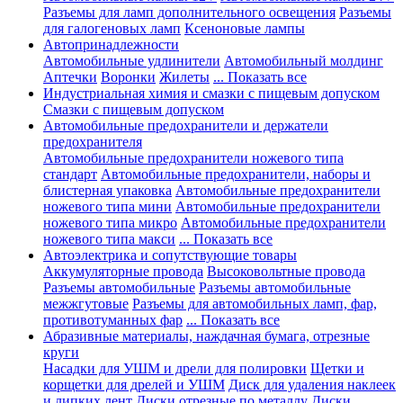
Разъемы для ламп дополнительного освещения
Разъемы
для галогеновых ламп
Ксеноновые лампы
Автопринадлежности
Автомобильные удлинители
Автомобильный молдинг
Аптечки
Воронки
Жилеты
... Показать все
Индустриальная химия и смазки с пищевым допуском
Смазки с пищевым допуском
Автомобильные предохранители и держатели
предохранителя
Автомобильные предохранители ножевого типа
стандарт
Автомобильные предохранители, наборы и
блистерная упаковка
Автомобильные предохранители
ножевого типа мини
Автомобильные предохранители
ножевого типа микро
Автомобильные предохранители
ножевого типа макси
... Показать все
Автоэлектрика и сопутствующие товары
Аккумуляторные провода
Высоковольтные провода
Разъемы автомобильные
Разъемы автомобильные
межжгутовые
Разъемы для автомобильных ламп, фар,
противотуманных фар
... Показать все
Абразивные материалы, наждачная бумага, отрезные
круги
Насадки для УШМ и дрели для полировки
Щетки и
корщетки для дрелей и УШМ
Диск для удаления наклеек
и липких лент
Диски отрезные по металлу
Диски