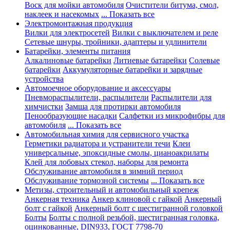
Воск для мойки автомобиля
Очистители битума, смол,
наклеек и насекомых
... Показать все
Электромонтажная продукция
Вилки для электросетей
Вилки с выключателем и реле
Сетевые шнуры, тройники, адаптеры и удлинители
Батарейки, элементы питания
Алкалиновые батарейки
Литиевые батарейки
Солевые
батарейки
Аккумуляторные батарейки и зарядные
устройства
Автомоечное оборудование и аксессуары
Пневмораспылители, распылители
Распылители для
химчистки
Замша для протирки автомобиля
Пенообразующие насадки
Салфетки из микрофибры для
автомобиля
... Показать все
Автомобильная химия для сервисного участка
Герметики радиатора и устранители течи
Клеи
универсальные, эпоксидные смолы, цианоакрилаты
Клей для лобовых стекол, наборы для ремонта
Обслуживание автомобиля в зимний период
Обслуживание тормозной системы
... Показать все
Метизы, строительный и автомобильный крепеж
Анкерная техника
Анкер клиновой с гайкой
Анкерный
болт с гайкой
Анкерный болт с шестигранной головкой
Болты
Болты с полной резьбой, шестигранная головка,
оцинкованные, DIN933, ГОСТ 7798-70