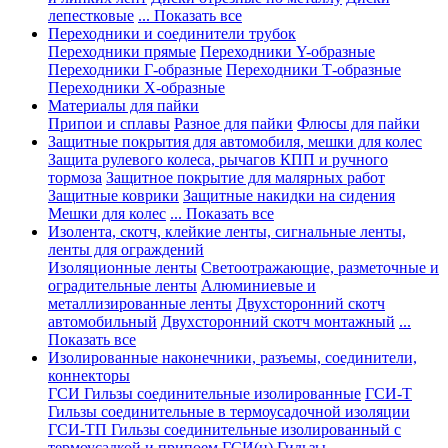
лепестковые
... Показать все
Переходники и соединители трубок
Переходники прямые
Переходники Y-образные
Переходники Г-образные
Переходники Т-образные
Переходники Х-образные
Материалы для пайки
Припои и сплавы
Разное для пайки
Флюсы для пайки
Защитные покрытия для автомобиля, мешки для колес
Защита рулевого колеса, рычагов КПП и ручного
тормоза
Защитное покрытие для малярных работ
Защитные коврики
Защитные накидки на сидения
Мешки для колес
... Показать все
Изолента, скотч, клейкие ленты, сигнальные ленты,
ленты для ограждений
Изоляционные ленты
Светоотражающие, разметочные и
оградительные ленты
Алюминиевые и
металлизированные ленты
Двухсторонний скотч
автомобильный
Двухсторонний скотч монтажный
...
Показать все
Изолированные наконечники, разъемы, соединители,
коннекторы
ГСИ Гильзы соединительные изолированные
ГСИ-Т
Гильзы соединительные в термоусадочной изоляции
ГСИ-ТП Гильзы соединительные изолированный с
термоусадкой и припоем
ГСИ(н) Гильзы