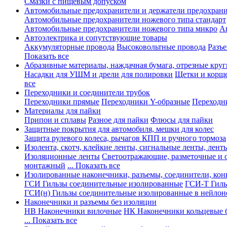
Смазки с пищевым допуском
Автомобильные предохранители и держатели предохрани
Автомобильные предохранители ножевого типа стандарт
Автомобильные предохранители ножевого типа микро
А
Автоэлектрика и сопутствующие товары
Аккумуляторные провода
Высоковольтные провода
Разъ
Показать все
Абразивные материалы, наждачная бумага, отрезные круг
Насадки для УШМ и дрели для полировки
Щетки и корщ
все
Переходники и соединители трубок
Переходники прямые
Переходники Y-образные
Переходн
Материалы для пайки
Припои и сплавы
Разное для пайки
Флюсы для пайки
Защитные покрытия для автомобиля, мешки для колес
Защита рулевого колеса, рычагов КПП и ручного тормоза
Изолента, скотч, клейкие ленты, сигнальные ленты, лент
Изоляционные ленты
Светоотражающие, разметочные и 
монтажный
... Показать все
Изолированные наконечники, разъемы, соединители, ко
ГСИ Гильзы соединительные изолированные
ГСИ-Т Гиль
ГСИ(н) Гильзы соединительные изолированные в нейлон
Наконечники и разъемы без изоляции
НВ Наконечники вилочные
НК Наконечники кольцевые б
... Показать все