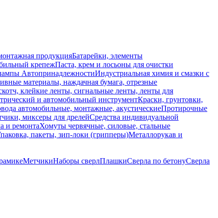
монтажная продукция
Батарейки, элементы
обильный крепеж
Паста, крем и лосьоны для очистки
 лампы
Автопринадлежности
Индустриальная химия и смазки с
ивные материалы, наждачная бумага, отрезные
скотч, клейкие ленты, сигнальные ленты, ленты для
ктрический и автомобильный инструмент
Краски, грунтовки,
вода автомобильные, монтажные, акустические
Протирочные
тчики, миксеры для дрелей
Средства индивидуальной
а и ремонта
Хомуты червячные, силовые, стальные
паковка, пакеты, зип-локи (грипперы)
Металлорукав и
ерамике
Метчики
Наборы сверл
Плашки
Сверла по бетону
Сверла