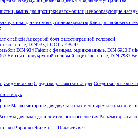
тарейки
Аккумуляторные батарейки и зарядные устройства
чистки
Замша для протирки автомобиля
Пенообразующие насадк
ьные, эпоксидные смолы, цианоакрилаты
Клей для лобовых стек
е
лт с гайкой
Анкерный болт с шестигранной головкой
оцинкованные, DIN933, ГОСТ 7798-70
резьбой DIN 934
Гайки с фланцем, оцинкованные, DIN 6923
Гайк
965
Винты с полукруглой головкой, оцинкованные, DIN 7985
Ви
ки
Жидкое мыло
Средства для мытья посуды
Средства для мытья 
чистки рук
и
рное
Масло моторное для двухтактных и четырехтактных двига
Разъемы для ламп дополнительного освещения
Разъемы для гало
течки
Воронки
Жилеты
... Показать все