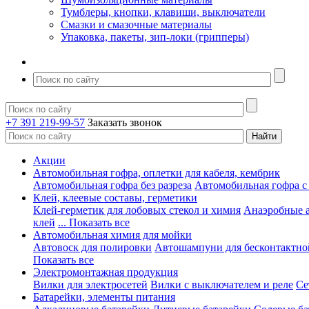
Тумблеры, кнопки, клавиши, выключатели
Смазки и смазочные материалы
Упаковка, пакеты, зип-локи (грипперы)
+7 391 219-99-57
Заказать звонок
Акции
Автомобильная гофра, оплетки для кабеля, кембрик
Автомобильная гофра без разреза
Автомобильная гофра с
Клей, клеевые составы, герметики
Клей-герметик для лобовых стекол и химия
Анаэробные 
клей
... Показать все
Автомобильная химия для мойки
Автовоск для полировки
Автошампуни для бесконтактно
Показать все
Электромонтажная продукция
Вилки для электросетей
Вилки с выключателем и реле
Се
Батарейки, элементы питания