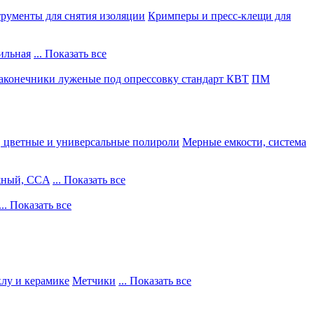
рументы для снятия изоляции
Кримперы и пресс-клещи для
ильная
... Показать все
конечники луженые под опрессовку стандарт КВТ
ПМ
, цветные и универсальные полироли
Мерные емкости, система
жный, CCA
... Показать все
... Показать все
клу и керамике
Метчики
... Показать все