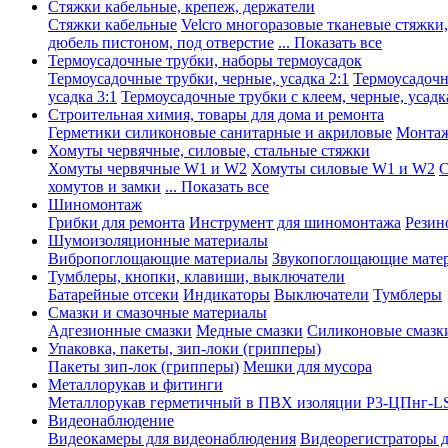
Стяжки кабельные, крепеж, держатели
Стяжки кабельные
Velcro многоразовые тканевые стяжки
дюбель пистоном, под отверстие
... Показать все
Термоусадочные трубки, наборы термоусадок
Термоусадочные трубки, черные, усадка 2:1
Термоусадочны
усадка 3:1
Термоусадочные трубки с клеем, черные, усадка
Строительная химия, товары для дома и ремонта
Герметики силиконовые санитарные и акриловые
Монтаж
Хомуты червячные, силовые, стальные стяжки
Хомуты червячные W1 и W2
Хомуты силовые W1 и W2
С
хомутов и замки
... Показать все
Шиномонтаж
Грибки для ремонта
Инструмент для шиномонтажа
Резин
Шумоизоляционные материалы
Вибропоглощающие материалы
Звукопоглощающие мате
Тумблеры, кнопки, клавиши, выключатели
Батарейные отсеки
Индикаторы
Выключатели
Тумблеры
Смазки и смазочные материалы
Адгезионные смазки
Медные смазки
Силиконовые смазк
Упаковка, пакеты, зип-локи (грипперы)
Пакеты зип-лок (грипперы)
Мешки для мусора
Металлорукав и фитинги
Металлорукав герметичный в ПВХ изоляции Р3-ЦПнг-L
Видеонаблюдение
Видеокамеры для видеонаблюдения
Видеорегистраторы 