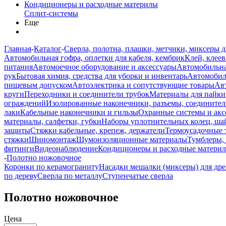
Кондиционеры и расходные материлы
Сплит-системы
Еще
Главная
-
Каталог
-
Сверла, полотна, плашки, метчики, миксеры д
Автомобильная гофра, оплетки для кабеля, кембрик
Клей, клеев
питания
Автомоечное оборудование и аксессуары
Автомобильна
рук
Бытовая химия, средства для уборки и инвентарь
Автомобиль
пищевым допуском
Автоэлектрика и сопутствующие товары
Ав
круги
Переходники и соединители трубок
Материалы для пайки
ограждений
Изолированные наконечники, разъемы, соединител
лаки
Кабельные наконечники и гильзы
Охранные системы и акс
материалы, салфетки, губки
Наборы уплотнительных колец, ша
защиты
Стяжки кабельные, крепеж, держатели
Термоусадочные 
стяжки
Шиномонтаж
Шумоизоляционные материалы
Тумблеры,
фитинги
Видеонаблюдение
Кондиционеры и расходные матери
-
Полотно ножовочное
Коронки по керамограниту
Насадки мешалки (миксеры) для др
по дереву
Сверла по металлу
Ступенчатые сверла
Полотно ножовочное
Цена