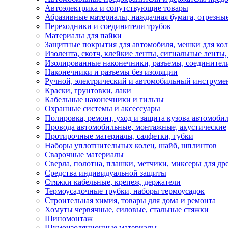
Автоэлектрика и сопутствующие товары
Абразивные материалы, наждачная бумага, отрезны
Переходники и соединители трубок
Материалы для пайки
Защитные покрытия для автомобиля, мешки для кол
Изолента, скотч, клейкие ленты, сигнальные ленты
Изолированные наконечники, разъемы, соединител
Наконечники и разъемы без изоляции
Ручной, электрический и автомобильный инструме
Краски, грунтовки, лаки
Кабельные наконечники и гильзы
Охранные системы и аксессуары
Полировка, ремонт, уход и защита кузова автомоби
Провода автомобильные, монтажные, акустические
Протирочные материалы, салфетки, губки
Наборы уплотнительных колец, шайб, шплинтов
Сварочные материалы
Сверла, полотна, плашки, метчики, миксеры для др
Средства индивидуальной защиты
Стяжки кабельные, крепеж, держатели
Термоусадочные трубки, наборы термоусадок
Строительная химия, товары для дома и ремонта
Хомуты червячные, силовые, стальные стяжки
Шиномонтаж
Шумоизоляционные материалы