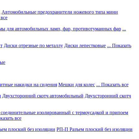
а
Автомобильные предохранители ножевого типа мини
 все
мы для автомобильных ламп, фар, противотуманных фар
...
нт
Диски отрезные по металлу
Диски лепестковые
... Показать
ные
итные накидки на сидения
Мешки для колес
... Показать все
ы
Двухсторонний скотч автомобильный
Двухсторонний скотч
соединительные изолированный с термоусадкой и припоем
оказать все
ъем плоский без изоляции
РП-П Разъем плоский без изоляции