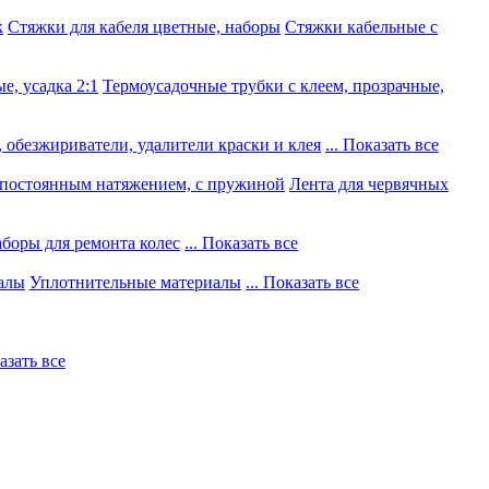
к
Стяжки для кабеля цветные, наборы
Стяжки кабельные с
е, усадка 2:1
Термоусадочные трубки с клеем, прозрачные,
 обезжириватели, удалители краски и клея
... Показать все
постоянным натяжением, с пружиной
Лента для червячных
боры для ремонта колес
... Показать все
алы
Уплотнительные материалы
... Показать все
казать все