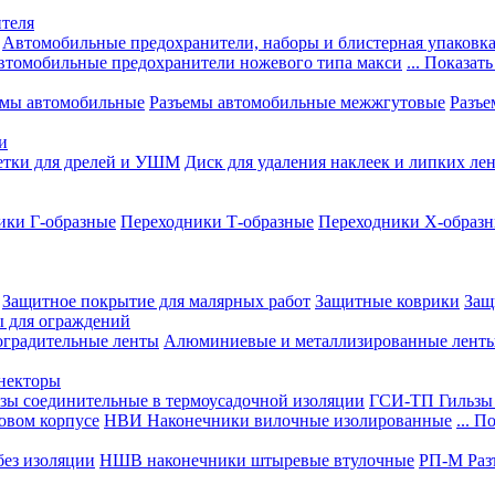
теля
Автомобильные предохранители, наборы и блистерная упаковк
втомобильные предохранители ножевого типа макси
... Показать
емы автомобильные
Разъемы автомобильные межжгутовые
Разъе
и
етки для дрелей и УШМ
Диск для удаления наклеек и липких ле
ики Г-образные
Переходники Т-образные
Переходники Х-образ
Защитное покрытие для малярных работ
Защитные коврики
Защ
ы для ограждений
оградительные ленты
Алюминиевые и металлизированные лент
ннекторы
зы соединительные в термоусадочной изоляции
ГСИ-ТП Гильзы 
овом корпусе
НВИ Наконечники вилочные изолированные
... П
ез изоляции
НШВ наконечники штыревые втулочные
РП-М Раз