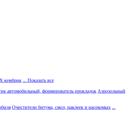
Х кембрик
... Показать все
тик автомобильный, формирователь прокладок
Аэрозольный
обиля
Очистители битума, смол, наклеек и насекомых
...