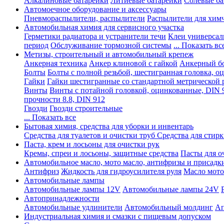
Алкалиновые батарейки
Литиевые батарейки
Солевые ба
Автомоечное оборудование и аксессуары
Пневмораспылители, распылители
Распылители для хим
Автомобильная химия для сервисного участка
Герметики радиатора и устранители течи
Клеи универсал
период
Обслуживание тормозной системы
... Показать вс
Метизы, строительный и автомобильный крепеж
Анкерная техника
Анкер клиновой с гайкой
Анкерный бо
Болты
Болты с полной резьбой, шестигранная головка, 
Гайки
Гайки шестигранные со стандартной метрической 
Винты
Винты с потайной головкой, оцинкованные, DIN 
прочности 8.8, DIN 912
Гвозди
Гвозди строительные
... Показать все
Бытовая химия, средства для уборки и инвентарь
Средства для туалетов и очистки труб
Средства для стир
Паста, крем и лосьоны для очистки рук
Кремы, спреи и лосьоны, защитные средства
Пасты для о
Автомобильное масло, мото масло, антифризы и присадк
Антифриз
Жидкость для гидроусилителя руля
Масло мото
Автомобильные лампы
Автомобильные лампы 12V
Автомобильные лампы 24V
Автопринадлежности
Автомобильные удлинители
Автомобильный молдинг
Ап
Индустриальная химия и смазки с пищевым допуском