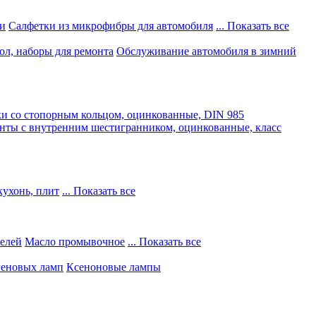
и
Салфетки из микрофибры для автомобиля
... Показать все
ол, наборы для ремонта
Обслуживание автомобиля в зимний
и со стопорным кольцом, оцинкованные, DIN 985
нты с внутренним шестигранником, оцинкованные, класс
кухонь, плит
... Показать все
телей
Масло промывочное
... Показать все
геновых ламп
Ксеноновые лампы