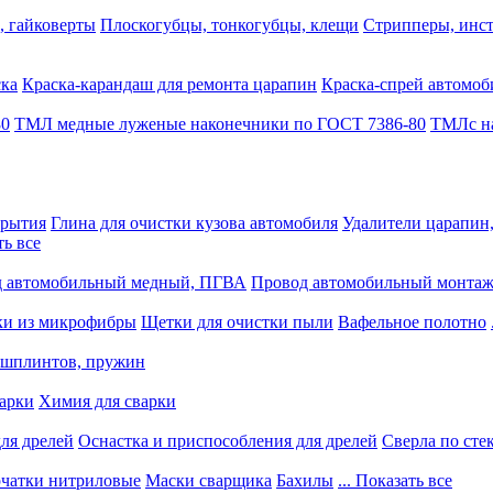
, гайковерты
Плоскогубцы, тонкогубцы, клещи
Стрипперы, инст
ска
Краска-карандаш для ремонта царапин
Краска-спрей автомоб
80
ТМЛ медные луженые наконечники по ГОСТ 7386-80
ТМЛс на
крытия
Глина для очистки кузова автомобиля
Удалители царапин
ть все
 автомобильный медный, ПГВА
Провод автомобильный монта
ки из микрофибры
Щетки для очистки пыли
Вафельное полотно
 шплинтов, пружин
варки
Химия для сварки
ля дрелей
Оснастка и приспособления для дрелей
Сверла по сте
чатки нитриловые
Маски сварщика
Бахилы
... Показать все