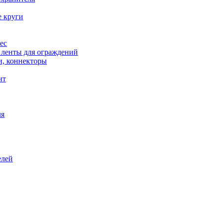
е круги
ес
, ленты для ограждений
и, коннекторы
нт
ля
елей