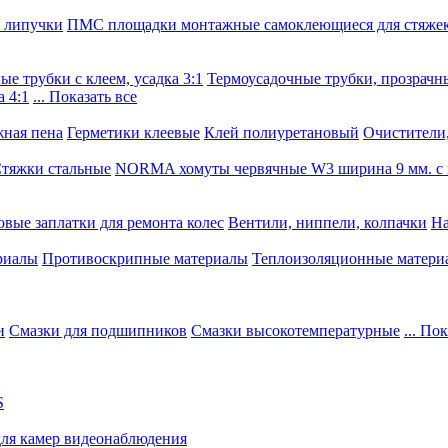
, липучки
ПМС площадки монтажные самоклеющиеся для стяже
е трубки с клеем, усадка 3:1
Термоусадочные трубки, прозрачны
 4:1
... Показать все
ная пена
Герметики клеевые
Клей полиуретановый
Очистители,
тяжки стальные
NORMA хомуты червячные W3 ширина 9 мм. с 
овые заплатки для ремонта колес
Вентили, ниппели, колпачки
На
риалы
Противоскрипные материалы
Теплоизоляционные матери
и
Смазки для подшипников
Смазки высокотемпературные
... По
S
для камер видеонаблюдения