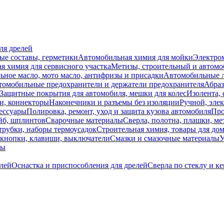
ля дрелей
ые составы, герметики
Автомобильная химия для мойки
Электро
я химия для сервисного участка
Метизы, строительный и автом
ное масло, мото масло, антифризы и присадки
Автомобильные
томобильные предохранители и держатели предохранителя
Абраз
Защитные покрытия для автомобиля, мешки для колес
Изолента, 
и, коннекторы
Наконечники и разъемы без изоляции
Ручной, эле
ессуары
Полировка, ремонт, уход и защита кузова автомобиля
Про
йб, шплинтов
Сварочные материалы
Сверла, полотна, плашки, ме
трубки, наборы термоусадок
Строительная химия, товары для дом
 кнопки, клавиши, выключатели
Смазки и смазочные материалы
У
лы
елей
Оснастка и приспособления для дрелей
Сверла по стеклу и к