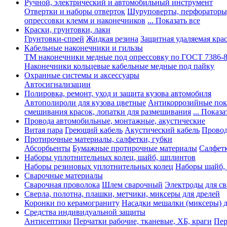
Ручной, электрический и автомобильный инструмент
Отвертки и наборы отверток
Шуруповерты, перфораторы
опрессовки клемм и наконечников
... Показать все
Краски, грунтовки, лаки
Грунтовки-спрей
Жидкая резина
Защитная удаляемая кра
Кабельные наконечники и гильзы
ТМ наконечники медные под опрессовку по ГОСТ 7386-
Наконечники кольцевые кабельные медные под пайку
Охранные системы и аксессуары
Автосигнализации
Полировка, ремонт, уход и защита кузова автомобиля
Автополироли для кузова цветные
Антикоррозийные по
смешивания красок, лопатки для размешивания
... Показа
Провода автомобильные, монтажные, акустические
Витая пара
Греющий кабель
Акустический кабель
Провод
Протирочные материалы, салфетки, губки
Абсорбьенты
Бумажные протирочные материалы
Салфет
Наборы уплотнительных колец, шайб, шплинтов
Наборы резиновых уплотнительных колец
Наборы шайб,
Сварочные материалы
Сварочная проволока
Шлем сварочный
Электроды для с
Сверла, полотна, плашки, метчики, миксеры для дрелей
Коронки по керамограниту
Насадки мешалки (миксеры) д
Средства индивидуальной защиты
Антисептики
Перчатки рабочие, тканевые, ХБ, краги
Пер