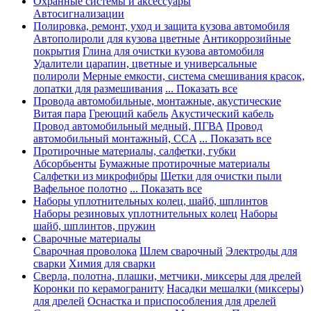
Охранные системы и аксессуары
Автосигнализации
Полировка, ремонт, уход и защита кузова автомобиля
Автополироли для кузова цветные
Антикоррозийные
покрытия
Глина для очистки кузова автомобиля
Удалители царапин, цветные и универсальные
полироли
Мерные емкости, система смешивания красок,
лопатки для размешивания
... Показать все
Провода автомобильные, монтажные, акустические
Витая пара
Греющий кабель
Акустический кабель
Провод автомобильный медный, ПГВА
Провод
автомобильный монтажный, CCA
... Показать все
Протирочные материалы, салфетки, губки
Абсорбьенты
Бумажные протирочные материалы
Салфетки из микрофибры
Щетки для очистки пыли
Вафельное полотно
... Показать все
Наборы уплотнительных колец, шайб, шплинтов
Наборы резиновых уплотнительных колец
Наборы
шайб, шплинтов, пружин
Сварочные материалы
Сварочная проволока
Шлем сварочный
Электроды для
сварки
Химия для сварки
Сверла, полотна, плашки, метчики, миксеры для дрелей
Коронки по керамограниту
Насадки мешалки (миксеры)
для дрелей
Оснастка и приспособления для дрелей