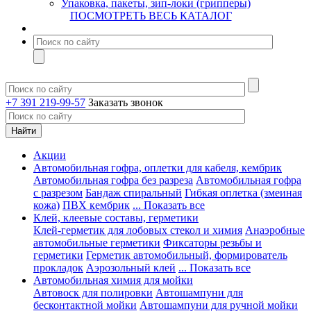
Упаковка, пакеты, зип-локи (грипперы)
ПОСМОТРЕТЬ ВЕСЬ КАТАЛОГ
+7 391 219-99-57
Заказать звонок
Акции
Автомобильная гофра, оплетки для кабеля, кембрик
Автомобильная гофра без разреза
Автомобильная гофра
с разрезом
Бандаж спиральный
Гибкая оплетка (змеиная
кожа)
ПВХ кембрик
... Показать все
Клей, клеевые составы, герметики
Клей-герметик для лобовых стекол и химия
Анаэробные
автомобильные герметики
Фиксаторы резьбы и
герметики
Герметик автомобильный, формирователь
прокладок
Аэрозольный клей
... Показать все
Автомобильная химия для мойки
Автовоск для полировки
Автошампуни для
бесконтактной мойки
Автошампуни для ручной мойки