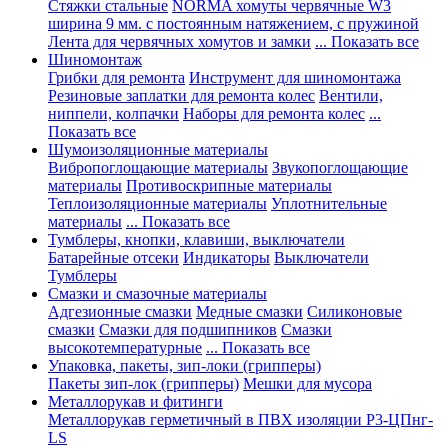
Стяжки стальные
NORMA хомуты червячные W3
ширина 9 мм. с постоянным натяжением, с пружиной
Лента для червячных хомутов и замки
... Показать все
Шиномонтаж
Грибки для ремонта
Инструмент для шиномонтажа
Резиновые заплатки для ремонта колес
Вентили,
ниппели, колпачки
Наборы для ремонта колес
...
Показать все
Шумоизоляционные материалы
Вибропоглощающие материалы
Звукопоглощающие
материалы
Противоскрипные материалы
Теплоизоляционные материалы
Уплотнительные
материалы
... Показать все
Тумблеры, кнопки, клавиши, выключатели
Батарейные отсеки
Индикаторы
Выключатели
Тумблеры
Смазки и смазочные материалы
Адгезионные смазки
Медные смазки
Силиконовые
смазки
Смазки для подшипников
Смазки
высокотемпературные
... Показать все
Упаковка, пакеты, зип-локи (грипперы)
Пакеты зип-лок (грипперы)
Мешки для мусора
Металлорукав и фитинги
Металлорукав герметичный в ПВХ изоляции Р3-ЦПнг-
LS