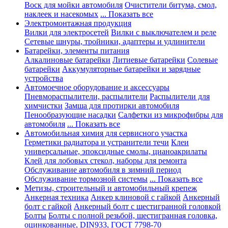
Воск для мойки автомобиля
Очистители битума, смол,
наклеек и насекомых
... Показать все
Электромонтажная продукция
Вилки для электросетей
Вилки с выключателем и реле
Сетевые шнуры, тройники, адаптеры и удлинители
Батарейки, элементы питания
Алкалиновые батарейки
Литиевые батарейки
Солевые
батарейки
Аккумуляторные батарейки и зарядные
устройства
Автомоечное оборудование и аксессуары
Пневмораспылители, распылители
Распылители для
химчистки
Замша для протирки автомобиля
Пенообразующие насадки
Салфетки из микрофибры для
автомобиля
... Показать все
Автомобильная химия для сервисного участка
Герметики радиатора и устранители течи
Клеи
универсальные, эпоксидные смолы, цианоакрилаты
Клей для лобовых стекол, наборы для ремонта
Обслуживание автомобиля в зимний период
Обслуживание тормозной системы
... Показать все
Метизы, строительный и автомобильный крепеж
Анкерная техника
Анкер клиновой с гайкой
Анкерный
болт с гайкой
Анкерный болт с шестигранной головкой
Болты
Болты с полной резьбой, шестигранная головка,
оцинкованные, DIN933, ГОСТ 7798-70