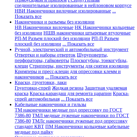
соединительные изолированные в нейлоновом корпусе
НВИ Наконечники вилочные изолированные
...
Показать все
Наконечники и разъемы без изоляции
НВ Наконечники вилочные
НК Наконечники кольцевые
без изоляции
НШВ наконечники штыревые втулочные
РП-М Разъем плоский без изоляции
РП-П Разъем
плоский без изоляции
... Показать все
Ручной, электрический и автомобильный инструмент
Отвертки и наборы отверток
Шуруповерты,
перфораторы, гайковерты
Плоскогубцы, тонкогубцы,
клещи
Стрипперы, инструменты для снятия изоляции
Кримперы и пресс-клещи для опрессовки клемм и
наконечников
... Показать все
Краски, грунтовки, лаки
Грунтовки-спрей
Жидкая резина
Защитная удаляемая
краска
Краска-карандаш для ремонта царапин
Краска-
спрей автомобильная
... Показать все
Кабельные наконечники и гильзы
ТМ наконечники медные под опрессовку по ГОСТ
7386-80
ТМЛ медные луженые наконечники по ГОСТ
7386-80
ТМЛс наконечники луженые под опрессовку
стандарт КВТ
ПМ Наконечники кольцевые кабельные
медные под пайку