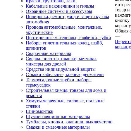
Краски, грунтовки, лаки
интере
Кабельные наконечники и гильзы
товар и
Охранные системы и аксессуары
нажмит
Полировка, ремонт, уход и защита кузова
кнопку
автомобиля
корзину
Провода автомобильные, монтажные,
Общая 
акустические
—
Протирочные материалы, салфетки, губки
Перейт
Наборы уплотнительных колец, шайб,
корзину
шплинтов
Сварочные материалы
Сверла, полотна, плашки, метчики,
миксеры для дрелей
Средства индивидуальной защиты
Стяжки кабельные, крепеж, держатели
Термоусадочные трубки, наборы
термоусадок
Строительная химия, товары для дома и
ремонта
Хомуты червячные, силовые, стальные
стяжки
Шиномонтаж
Шумоизоляционные материалы
Тумблеры, кнопки, клавиши, выключатели
Смазки и смазочные материалы