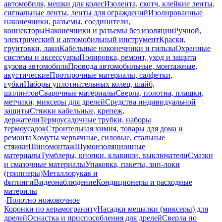
автомобиля, мешки для колес
Изолента, скотч, клейкие ленты,
сигнальные ленты, ленты для ограждений
Изолированные
наконечники, разъемы, соединители,
коннекторы
Наконечники и разъемы без изоляции
Ручной,
электрический и автомобильный инструмент
Краски,
грунтовки, лаки
Кабельные наконечники и гильзы
Охранные
системы и аксессуары
Полировка, ремонт, уход и защита
кузова автомобиля
Провода автомобильные, монтажные,
акустические
Протирочные материалы, салфетки,
губки
Наборы уплотнительных колец, шайб,
шплинтов
Сварочные материалы
Сверла, полотна, плашки,
метчики, миксеры для дрелей
Средства индивидуальной
защиты
Стяжки кабельные, крепеж,
держатели
Термоусадочные трубки, наборы
термоусадок
Строительная химия, товары для дома и
ремонта
Хомуты червячные, силовые, стальные
стяжки
Шиномонтаж
Шумоизоляционные
материалы
Тумблеры, кнопки, клавиши, выключатели
Смазки
и смазочные материалы
Упаковка, пакеты, зип-локи
(грипперы)
Металлорукав и
фитинги
Видеонаблюдение
Кондиционеры и расходные
материлы
-
Полотно ножовочное
Коронки по керамограниту
Насадки мешалки (миксеры) для
дрелей
Оснастка и приспособления для дрелей
Сверла по