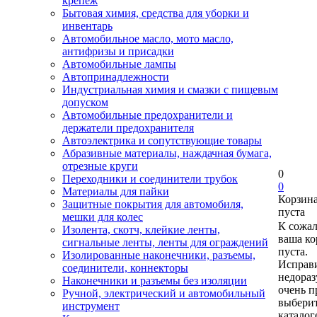
крепеж
Бытовая химия, средства для уборки и
инвентарь
Автомобильное масло, мото масло,
антифризы и присадки
Автомобильные лампы
Автопринадлежности
Индустриальная химия и смазки с пищевым
допуском
Автомобильные предохранители и
держатели предохранителя
Автоэлектрика и сопутствующие товары
Абразивные материалы, наждачная бумага,
отрезные круги
0
Переходники и соединители трубок
0
Материалы для пайки
Корзин
Защитные покрытия для автомобиля,
пуста
мешки для колес
К сожа
Изолента, скотч, клейкие ленты,
ваша ко
сигнальные ленты, ленты для ограждений
пуста.
Изолированные наконечники, разъемы,
Исправи
соединители, коннекторы
недора
Наконечники и разъемы без изоляции
очень п
Ручной, электрический и автомобильный
выберит
инструмент
каталог