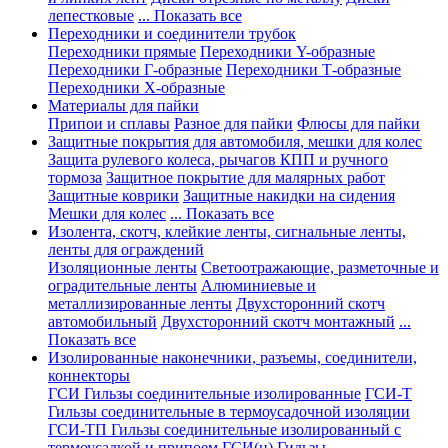
лепестковые
... Показать все
Переходники и соединители трубок
Переходники прямые
Переходники Y-образные
Переходники Г-образные
Переходники Т-образные
Переходники Х-образные
Материалы для пайки
Припои и сплавы
Разное для пайки
Флюсы для пайки
Защитные покрытия для автомобиля, мешки для колес
Защита рулевого колеса, рычагов КПП и ручного
тормоза
Защитное покрытие для малярных работ
Защитные коврики
Защитные накидки на сидения
Мешки для колес
... Показать все
Изолента, скотч, клейкие ленты, сигнальные ленты,
ленты для ограждений
Изоляционные ленты
Светоотражающие, разметочные и
оградительные ленты
Алюминиевые и
металлизированные ленты
Двухсторонний скотч
автомобильный
Двухсторонний скотч монтажный
...
Показать все
Изолированные наконечники, разъемы, соединители,
коннекторы
ГСИ Гильзы соединительные изолированные
ГСИ-Т
Гильзы соединительные в термоусадочной изоляции
ГСИ-ТП Гильзы соединительные изолированный с
термоусадкой и припоем
ГСИ(н) Гильзы