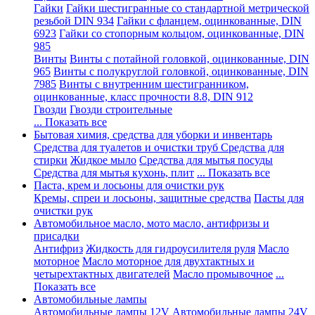
Гайки
Гайки шестигранные со стандартной метрической
резьбой DIN 934
Гайки с фланцем, оцинкованные, DIN
6923
Гайки со стопорным кольцом, оцинкованные, DIN
985
Винты
Винты с потайной головкой, оцинкованные, DIN
965
Винты с полукруглой головкой, оцинкованные, DIN
7985
Винты с внутренним шестигранником,
оцинкованные, класс прочности 8.8, DIN 912
Гвозди
Гвозди строительные
... Показать все
Бытовая химия, средства для уборки и инвентарь
Средства для туалетов и очистки труб
Средства для
стирки
Жидкое мыло
Средства для мытья посуды
Средства для мытья кухонь, плит
... Показать все
Паста, крем и лосьоны для очистки рук
Кремы, спреи и лосьоны, защитные средства
Пасты для
очистки рук
Автомобильное масло, мото масло, антифризы и
присадки
Антифриз
Жидкость для гидроусилителя руля
Масло
моторное
Масло моторное для двухтактных и
четырехтактных двигателей
Масло промывочное
...
Показать все
Автомобильные лампы
Автомобильные лампы 12V
Автомобильные лампы 24V