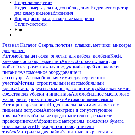
Видеонаблюдение
Видеокамеры для видеонаблюдения
Видеорегистраторы
для камер видеонаблюдения
Кондиционеры и расходные материлы
Сплит-системы
Еще
Главная
-
Каталог
-
Сверла, полотна, плашки, метчики, миксеры
для дрелей
Автомобильная гофра, оплетки для кабеля, кембрик
Клей,
клеевые составы, герметики
Автомобильная химия для
мойки
Электромонтажная продукция
Батарейки, элементы
питания
Автомоечное оборудование и
аксессуары
Автомобильная химия для сервисного
участка
Метизы, строительный и автомобильный
крепеж
Паста, крем и лосьоны для очистки рук
Бытовая химия,
средства для уборки и инвентарь
Автомобильное масло, мото
масло, антифризы и присадки
Автомобильные лампы
Автопринадлежности
Индустриальная химия и смазки с
пищевым допуском
Автоэлектрика и сопутствующие
товары
Автомобильные предохранители и держатели
предохранителя
Абразивные материалы, наждачная бумага,
отрезные круги
Переходники и соединители
трубок
Материалы для пайки
Защитные покрытия для