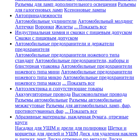
Разъемы для ламп дополнительного освещения
Разъемы
для галогеновых ламп
Ксеноновые лампы
Автопринадлежности
Автомобильные удлинители
Автомобильный молдинг
Аптечки
Воронки
Жилеты
... Показать все
Индустриальная химия и смазки с пищевым допуском
Смазки с пищевым допуском
Автомобильные предохранители и держатели
предохранителя
Автомобильные предохранители ножевого типа
стандарт
Автомобильные предохранители, наборы и
блистерная упаковка
Автомобильные предохранители
ножевого типа мини
Автомобильные предохранители
ножевого типа микро
Автомобильные предохранители
ножевого типа макси
... Показать все
Автоэлектрика и сопутствующие товары
Аккумуляторные провода
Высоковольтные провода
Разъемы автомобильные
Разъемы автомобильные
межжгутовые
Разъемы для автомобильных ламп, фар,
противотуманных фар
... Показать все
Абразивные материалы, наждачная бумага, отрезные
круги
Насадки для УШМ и дрели для полировки
Щетки и
корщетки для дрелей и УШМ
Диск для удаления наклеек
и липких лент
Диски отрезные по металлу
Диски