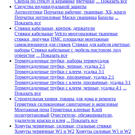
Сверла по стеклу и керамике
Метчики
... Показать все
Средства индивидуальной защиты
Антисептики
Перчатки рабочие, тканевые, ХБ, краги
Перчатки нитриловые
Маски сварщика
Бахилы
...
Показать все
Стяжки кабельные, крепеж, держатели
Стяжки кабельные
Velcro многоразовые тканевые
стяжки, липучки
ПМС площадки монтажные
самоклеющиеся для стяжек
Стяжки для кабеля цветные,
наборы
Стяжки кабельные с дюбель пистоном, под
отверстие
... Показать все
Термоусадочные трубки, наборы термоусадок
Термоусадочные трубки, черные, усадка 2:1
Термоусадочные трубки с клеем, усадка 3:1
Термоусадочные трубки, прозрачные, усадка 2:1
Термоусадочные трубки с клеем, прозрачные, усадка 3:1
Термоусадочные трубки с клеем, черные, усадка 4:1
...
Показать все
Строительная химия, товары для дома и ремонта
Герметики силиконовые санитарные и акриловые
Монтажная пена
Герметики клеевые
Клей
полиуретановый
Очистители, обезжириватели,
удалители краски и клея
... Показать все
Хомуты червячные, силовые, стальные стяжки
Хомуты червячные W1 и W2
Хомуты силовые W1 и W2