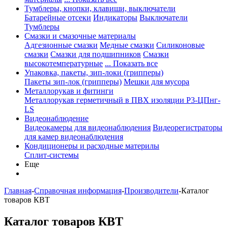
Тумблеры, кнопки, клавиши, выключатели
Батарейные отсеки
Индикаторы
Выключатели
Тумблеры
Смазки и смазочные материалы
Адгезионные смазки
Медные смазки
Силиконовые
смазки
Смазки для подшипников
Смазки
высокотемпературные
... Показать все
Упаковка, пакеты, зип-локи (грипперы)
Пакеты зип-лок (грипперы)
Мешки для мусора
Металлорукав и фитинги
Металлорукав герметичный в ПВХ изоляции Р3-ЦПнг-
LS
Видеонаблюдение
Видеокамеры для видеонаблюдения
Видеорегистраторы
для камер видеонаблюдения
Кондиционеры и расходные материлы
Сплит-системы
Еще
Главная
-
Справочная информация
-
Производители
-
Каталог
товаров КВТ
Каталог товаров КВТ