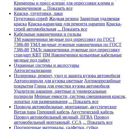
Кримперы и пресс-клещи для опрессовки клемм и
наконечников
... Показать все
Краски, грунтовки, лаки
Грунтовки-спрей
Жидкая резина
Защитная удаляемая
краска
Краска-карандаш для ремонта царапин
Краска-
спрей автомобильная
... Показать все
Кабельные наконечники и гильзы
ТМ наконечники медные под опрессовку по ГОСТ
7386-80
ТМЛ медные луженые наконечники по ГОСТ
7386-80
ТМЛс наконечники луженые под опрессовку
стандарт КВТ
ПМ Наконечники кольцевые кабельные
медные под пайку
Охранные системы и аксессуары
Автосигнализации
Полировка, ремонт, уход и защита кузова автомобиля
Автополироли для кузова цветные
Антикоррозийные
покрытия
Глина для очистки кузова автомобиля
Удалители царапин, цветные и универсальные
полироли
Мерные емкости, система смешивания красок,
лопатки для размешивания
... Показать все
Провода автомобильные, монтажные, акустические
Витая пара
Греющий кабель
Акустический кабель
Провод автомобильный медный, ПГВА
Провод
автомобильный монтажный, CCA
... Показать все
Протирочные материалы, салфетки, губки