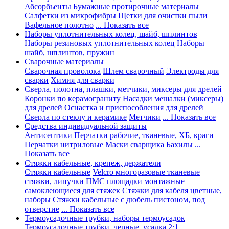
Абсорбьенты
Бумажные протирочные материалы
Салфетки из микрофибры
Щетки для очистки пыли
Вафельное полотно
... Показать все
Наборы уплотнительных колец, шайб, шплинтов
Наборы резиновых уплотнительных колец
Наборы
шайб, шплинтов, пружин
Сварочные материалы
Сварочная проволока
Шлем сварочный
Электроды для
сварки
Химия для сварки
Сверла, полотна, плашки, метчики, миксеры для дрелей
Коронки по керамограниту
Насадки мешалки (миксеры)
для дрелей
Оснастка и приспособления для дрелей
Сверла по стеклу и керамике
Метчики
... Показать все
Средства индивидуальной защиты
Антисептики
Перчатки рабочие, тканевые, ХБ, краги
Перчатки нитриловые
Маски сварщика
Бахилы
...
Показать все
Стяжки кабельные, крепеж, держатели
Стяжки кабельные
Velcro многоразовые тканевые
стяжки, липучки
ПМС площадки монтажные
самоклеющиеся для стяжек
Стяжки для кабеля цветные,
наборы
Стяжки кабельные с дюбель пистоном, под
отверстие
... Показать все
Термоусадочные трубки, наборы термоусадок
Термоусадочные трубки, черные, усадка 2:1