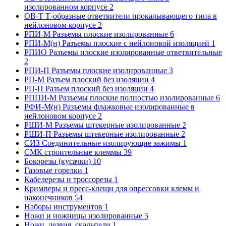
изолированном корпусе
2
ОВ-Т Т-образные ответвители прокалывающего типа в
нейлоновом корпусе
2
РПИ-М Разъемы плоские изолированные
6
РПИ-М(н) Разъемы плоские с нейлоновой изоляцией
1
РПИО Разъемы плоские изолированные ответвительные
2
РПИ-П Разъемы плоские изолированные
3
РП-М Разъем плоский без изоляции
4
РП-П Разъем плоский без изоляции
4
РППИ-М Разъемы плоские полностью изолированные
6
РФИ-М(н) Разъемы флажковые изолированные в
нейлоновом корпусе
2
РШИ-М Разъемы штекерные изолированные
2
РШИ-П Разъемы штекерные изолированные
2
СИЗ Соединительные изолирующие зажимы
1
СМК строительные клеммы
39
Бокорезы (кусачки)
10
Газовые горелки
1
Кабелерезы и троссорезы
1
Кримперы и пресс-клещи для опрессовки клемм и
наконечников
54
Наборы инструментов
1
Ножи и ножницы изолированные
5
Ножи, лезвия, скальпели
1