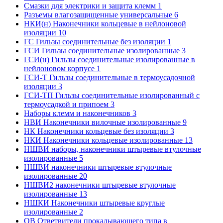
Смазки для электрики и защита клемм
1
Разъемы влагозащищенные универсальные
6
НКИ(н) Наконечники кольцевые в нейлоновой
изоляции
10
ГС Гильзы соединительные без изоляции
1
ГСИ Гильзы соединительные изолированные
3
ГСИ(н) Гильзы соединительные изолированные в
нейлоновом корпусе
1
ГСИ-Т Гильзы соединительные в термоусадочной
изоляции
3
ГСИ-ТП Гильзы соединительные изолированный с
термоусадкой и припоем
3
Наборы клемм и наконечников
3
НВИ Наконечники вилочные изолированные
9
НК Наконечники кольцевые без изоляции
3
НКИ Наконечники кольцевые изолированные
13
НШВИ наборы, наконечники штыревые втулочные
изолированные
5
НШВИ наконечники штыревые втулочные
изолированные
20
НШВИ2 наконечники штыревые втулочные
изолированные
13
НШКИ Наконечники штыревые круглые
изолированные
2
ОВ Ответвители прокалывающего типа в