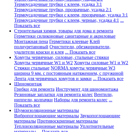
Термоусадочные трубки с клеем, усадка 3:1
Термоусадочные трубки, прозрачные, усадка 2:1
Термоусадочные трубки с клеем, прозрачные, усадка 3:1
Термоусадочные трубки с клеем, черные, усадка 4:1
...
Показать все
Строительная химия, товары для дома и ремонта
Герметики силиконовые санитарные и акриловые
Монтажная пена
Герметики клеевые
Клей
полиуретановый
Очистители, обезжириватели,
удалители краски и клея
... Показать все
Хомуты червячные, силовые, стальные стяжки
Хомуты червячные W1 и W2
Хомуты силовые W1 и W2
Стяжки стальные
NORMA хомуты червячные W3
ширина 9 мм. с постоянным натяжением, с пружиной
Лента для червячных хомутов и замки
... Показать все
Шиномонтаж
Грибки для ремонта
Инструмент для шиномонтажа
Резиновые заплатки для ремонта колес
Вентили,
ниппели, колпачки
Наборы для ремонта колес
...
Показать все
Шумоизоляционные материалы
Вибропоглощающие материалы
Звукопоглощающие
материалы
Противоскрипные материалы
Теплоизоляционные материалы
Уплотнительные
материалы
... Показать все