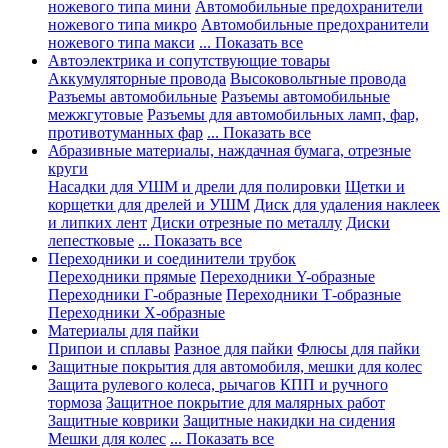
ножевого типа мини
Автомобильные предохранители
ножевого типа микро
Автомобильные предохранители
ножевого типа макси
... Показать все
Автоэлектрика и сопутствующие товары
Аккумуляторные провода
Высоковольтные провода
Разъемы автомобильные
Разъемы автомобильные
межжгутовые
Разъемы для автомобильных ламп, фар,
противотуманных фар
... Показать все
Абразивные материалы, наждачная бумага, отрезные
круги
Насадки для УШМ и дрели для полировки
Щетки и
корщетки для дрелей и УШМ
Диск для удаления наклеек
и липких лент
Диски отрезные по металлу
Диски
лепестковые
... Показать все
Переходники и соединители трубок
Переходники прямые
Переходники Y-образные
Переходники Г-образные
Переходники Т-образные
Переходники Х-образные
Материалы для пайки
Припои и сплавы
Разное для пайки
Флюсы для пайки
Защитные покрытия для автомобиля, мешки для колес
Защита рулевого колеса, рычагов КПП и ручного
тормоза
Защитное покрытие для малярных работ
Защитные коврики
Защитные накидки на сидения
Мешки для колес
... Показать все