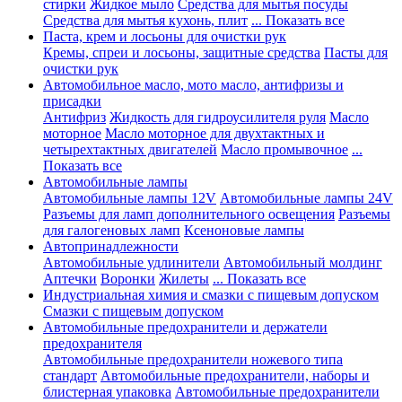
стирки
Жидкое мыло
Средства для мытья посуды
Средства для мытья кухонь, плит
... Показать все
Паста, крем и лосьоны для очистки рук
Кремы, спреи и лосьоны, защитные средства
Пасты для
очистки рук
Автомобильное масло, мото масло, антифризы и
присадки
Антифриз
Жидкость для гидроусилителя руля
Масло
моторное
Масло моторное для двухтактных и
четырехтактных двигателей
Масло промывочное
...
Показать все
Автомобильные лампы
Автомобильные лампы 12V
Автомобильные лампы 24V
Разъемы для ламп дополнительного освещения
Разъемы
для галогеновых ламп
Ксеноновые лампы
Автопринадлежности
Автомобильные удлинители
Автомобильный молдинг
Аптечки
Воронки
Жилеты
... Показать все
Индустриальная химия и смазки с пищевым допуском
Смазки с пищевым допуском
Автомобильные предохранители и держатели
предохранителя
Автомобильные предохранители ножевого типа
стандарт
Автомобильные предохранители, наборы и
блистерная упаковка
Автомобильные предохранители