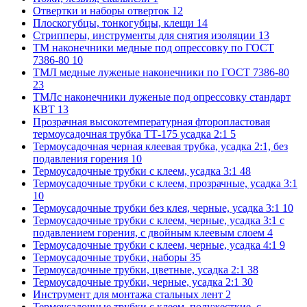
Отвертки и наборы отверток
12
Плоскогубцы, тонкогубцы, клещи
14
Стрипперы, инструменты для снятия изоляции
13
ТМ наконечники медные под опрессовку по ГОСТ
7386-80
10
ТМЛ медные луженые наконечники по ГОСТ 7386-80
23
ТМЛс наконечники луженые под опрессовку стандарт
КВТ
13
Прозрачная высокотемпературная фторопластовая
термоусадочная трубка ТТ-175 усадка 2:1
5
Термоусадочная черная клеевая трубка, усадка 2:1, без
подавления горения
10
Термоусадочные трубки с клеем, усадка 3:1
48
Термоусадочные трубки с клеем, прозрачные, усадка 3:1
10
Термоусадочные трубки без клея, черные, усадка 3:1
10
Термоусадочные трубки с клеем, черные, усадка 3:1 с
подавлением горения, с двойным клеевым слоем
4
Термоусадочные трубки с клеем, черные, усадка 4:1
9
Термоусадочные трубки, наборы
35
Термоусадочные трубки, цветные, усадка 2:1
38
Термоусадочные трубки, черные, усадка 2:1
30
Инструмент для монтажа стальных лент
2
Термоусадочные трубки с клеем, полужесткие, с