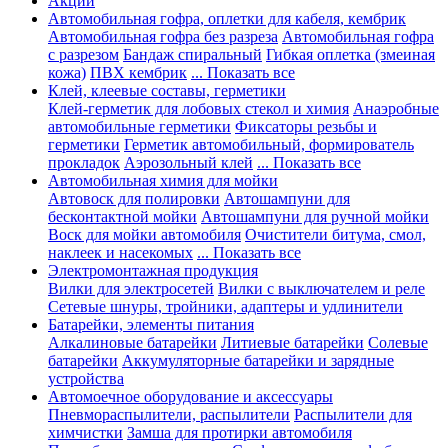
Акции
Автомобильная гофра, оплетки для кабеля, кембрик
Автомобильная гофра без разреза
Автомобильная гофра
с разрезом
Бандаж спиральный
Гибкая оплетка (змеиная
кожа)
ПВХ кембрик
... Показать все
Клей, клеевые составы, герметики
Клей-герметик для лобовых стекол и химия
Анаэробные
автомобильные герметики
Фиксаторы резьбы и
герметики
Герметик автомобильный, формирователь
прокладок
Аэрозольный клей
... Показать все
Автомобильная химия для мойки
Автовоск для полировки
Автошампуни для
бесконтактной мойки
Автошампуни для ручной мойки
Воск для мойки автомобиля
Очистители битума, смол,
наклеек и насекомых
... Показать все
Электромонтажная продукция
Вилки для электросетей
Вилки с выключателем и реле
Сетевые шнуры, тройники, адаптеры и удлинители
Батарейки, элементы питания
Алкалиновые батарейки
Литиевые батарейки
Солевые
батарейки
Аккумуляторные батарейки и зарядные
устройства
Автомоечное оборудование и аксессуары
Пневмораспылители, распылители
Распылители для
химчистки
Замша для протирки автомобиля