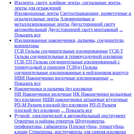
Изолента, скотч, клейкие ленты, сигнальные ленты,
ленты для ограждений
Изоляционные ленты
Светоотражающие, разметочные и
оградительные ленты
Алюминиевые и
металлизированные ленты
Двухсторонний скотч
автомобильный
Двухсторонний скотч монтажный
...
Показать все
Изолированные наконечники, разъемы, соединители,
коннекторы
ГСИ Гильзы соединительные изолированные
ГСИ-Т
Гильзы соединительные в термоусадочной изоляции
ГСИ-ТП Гильзы соединительные изолированный с
термоусадкой и припоем
ГСИ(н) Гильзы
соединительные изолированные в нейлоновом корпусе
НВИ Наконечники вилочные изолированные
...
Показать все
Наконечники и разъемы без изоляции
НВ Наконечники вилочные
НК Наконечники кольцевые
без изоляции
НШВ наконечники штыревые втулочные
РП-М Разъем плоский без изоляции
РП-П Разъем
плоский без изоляции
... Показать все
Ручной, электрический и автомобильный инструмент
Отвертки и наборы отверток
Шуруповерты,
перфораторы, гайковерты
Плоскогубцы, тонкогубцы,
клещи
Стрипперы, инструменты для снятия изоляции