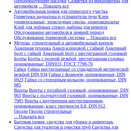
Пенообразующие насадки
Салфетки из микрофибры для
автомобиля
... Показать все
Автомобильная химия для сервисного участка
Герметики радиатора и устранители течи
Клеи
универсальные, эпоксидные смолы, цианоакрилаты
Клей для лобовых стекол, наборы для ремонта
Обслуживание автомобиля в зимний период
Обслуживание тормозной системы
... Показать все
Метизы, строительный и автомобильный крепеж
Анкерная техника
Анкер клиновой с гайкой
Анкерный
болт с гайкой
Анкерный болт с шестигранной головкой
Болты
Болты с полной резьбой, шестигранная головка,
оцинкованные, DIN933, ГОСТ 7798-70
Гайки
Гайки шестигранные со стандартной метрической
резьбой DIN 934
Гайки с фланцем, оцинкованные, DIN
6923
Гайки со стопорным кольцом, оцинкованные, DIN
985
Винты
Винты с потайной головкой, оцинкованные, DIN
965
Винты с полукруглой головкой, оцинкованные, DIN
7985
Винты с внутренним шестигранником,
оцинкованные, класс прочности 8.8, DIN 912
Гвозди
Гвозди строительные
... Показать все
Бытовая химия, средства для уборки и инвентарь
Средства для туалетов и очистки труб
Средства для