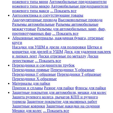
ножевого типа мини
Автомобильные предохранители
ножевого типа микро
Автомобильные предохранители
ножевого типа макси
... Показать все
Автоэлектрика и сопутствующие товары
Аккумуляторные провода
Высоковольтные провода
Разъемы автомобильные
Разъемы автомобильные
межжгутовые
Разъемы для автомобильных ламп, фар,
противотуманных фар
... Показать все
Абразивные материалы, наждачная бумага, отрезные
круги
Насадки для УШМ и дрели для полировки
Щетки и
корщетки для дрелей и УШМ
Диск для удаления наклеек
и липких лент
Диски отрезные по металлу
Диски
лепестковые
... Показать все
Переходники и соединители трубок
Переходники прямые
Переходники Y-образные
Переходники Г-образные
Переходники Т-образные
Переходники Х-образные
Материалы для пайки
Припои и сплавы
Разное для пайки
Флюсы для пайки
Защитные покрытия для автомобиля, мешки для колес
Защита рулевого колеса, рычагов КПП и ручного
тормоза
Защитное покрытие для малярных работ
Защитные коврики
Защитные накидки на сидения
Мешки для колес
... Показать все