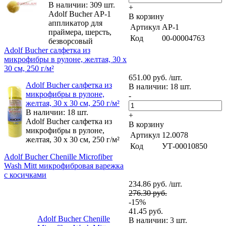
В наличии: 309 шт.
+
Adolf Bucher AP-1
В корзину
аппликатор для
Артикул
AP-1
праймера, шерсть,
Код
00-00004763
безворсовый
Adolf Bucher cалфетка из
микрофибры в рулоне, желтая, 30 х
30 см, 250 г/м²
651.00 руб. /шт.
Adolf Bucher cалфетка из
В наличии: 18 шт.
микрофибры в рулоне,
-
желтая, 30 х 30 см, 250 г/м²
В наличии: 18 шт.
+
Adolf Bucher cалфетка из
В корзину
микрофибры в рулоне,
Артикул
12.0078
желтая, 30 х 30 см, 250 г/м²
Код
УТ-00010850
Adolf Bucher Chenille Microfiber
Wash Mitt микрофибровая варежка
с косичками
234.86 руб. /шт.
276.30 руб.
-15%
41.45 руб.
Adolf Bucher Chenille
В наличии: 3 шт.