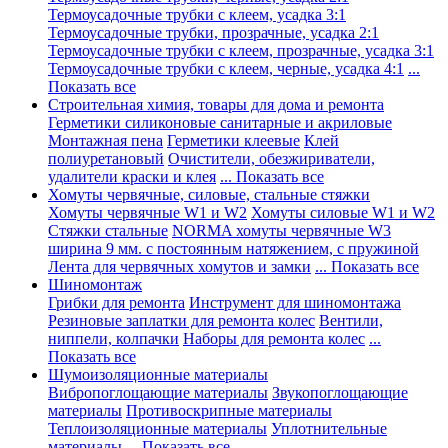
Термоусадочные трубки с клеем, усадка 3:1
Термоусадочные трубки, прозрачные, усадка 2:1
Термоусадочные трубки с клеем, прозрачные, усадка 3:1
Термоусадочные трубки с клеем, черные, усадка 4:1
...
Показать все
Строительная химия, товары для дома и ремонта
Герметики силиконовые санитарные и акриловые
Монтажная пена
Герметики клеевые
Клей
полиуретановый
Очистители, обезжириватели,
удалители краски и клея
... Показать все
Хомуты червячные, силовые, стальные стяжки
Хомуты червячные W1 и W2
Хомуты силовые W1 и W2
Стяжки стальные
NORMA хомуты червячные W3
ширина 9 мм. с постоянным натяжением, с пружиной
Лента для червячных хомутов и замки
... Показать все
Шиномонтаж
Грибки для ремонта
Инструмент для шиномонтажа
Резиновые заплатки для ремонта колес
Вентили,
ниппели, колпачки
Наборы для ремонта колес
...
Показать все
Шумоизоляционные материалы
Вибропоглощающие материалы
Звукопоглощающие
материалы
Противоскрипные материалы
Теплоизоляционные материалы
Уплотнительные
материалы
... Показать все