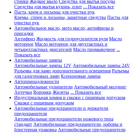
стирки
Жидкое мыло
Средства для мытья посуды
Средства для мытья кухонь, плит
... Показать все
Паста, крем и лосьоны для очистки рук
Кремы, спреи и лосьоны, защитные средства
Пасты для
очистки рук
Автомобильное масло, мото масло, антифризы и
присадки
Антифриз
Жидкость для гидроусилителя руля
Масло
моторное
Масло моторное для двухтактных и
четырехтактных двигателей
Масло промывочное
...
Показать все
Автомобильные лампы
Автомобильные лампы 12V
Автомобильные лампы 24V
Разъемы для ламп дополнительного освещения
Разъемы
для галогеновых ламп
Ксеноновые лампы
Автопринадлежности
Автомобильные удлинители
Автомобильный молдинг
Аптечки
Воронки
Жилеты
... Показать все
Индустриальная химия и смазки с пищевым допуском
Смазки с пищевым допуском
Автомобильные предохранители и держатели
предохранителя
Автомобильные предохранители ножевого типа
стандарт
Автомобильные предохранители, наборы и
блистерная упаковка
Автомобильные предохранители