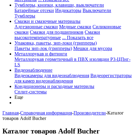
Тумблеры, кнопки, клавиши, выключатели
Батарейные отсеки
Индикаторы
Выключатели
Тумблеры
Смазки и смазочные материалы
Адгезионные смазки
Медные смазки
Силиконовые
смазки
Смазки для подшипников
Смазки
высокотемпературные
... Показать все
Упаковка, пакеты, зип-локи (грипперы)
Пакеты зип-лок (грипперы)
Мешки для мусора
Металлорукав и фитинги
Металлорукав герметичный в ПВХ изоляции Р3-ЦПнг-
LS
Видеонаблюдение
Видеокамеры для видеонаблюдения
Видеорегистраторы
для камер видеонаблюдения
Кондиционеры и расходные материлы
Сплит-системы
Еще
Главная
-
Справочная информация
-
Производители
-
Каталог
товаров Adolf Bucher
Каталог товаров Adolf Bucher