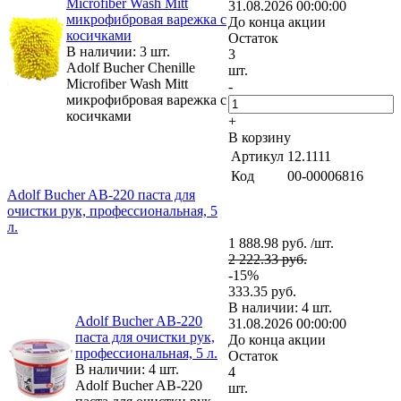
Microfiber Wash Mitt
31.08.2026 00:00:00
микрофибровая варежка с
До конца акции
косичками
Остаток
В наличии: 3 шт.
3
Adolf Bucher Chenille
шт.
Microfiber Wash Mitt
-
микрофибровая варежка с
косичками
+
В корзину
Артикул
12.1111
Код
00-00006816
Adolf Bucher AB-220 паста для
очистки рук, профессиональная, 5
л.
1 888.98 руб. /шт.
2 222.33 руб.
-15%
333.35 руб.
В наличии: 4 шт.
Adolf Bucher AB-220
31.08.2026 00:00:00
паста для очистки рук,
До конца акции
профессиональная, 5 л.
Остаток
В наличии: 4 шт.
4
Adolf Bucher AB-220
шт.