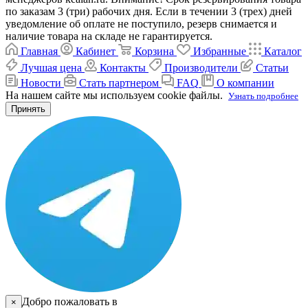
по заказам 3 (три) рабочих дня. Если в течении 3 (трех) дней
уведомление об оплате не поступило, резерв снимается и
наличие товара на складе не гарантируется.
Главная
Кабинет
Корзина
Избранные
Каталог
Лучшая цена
Контакты
Производители
Статьи
Новости
Стать партнером
FAQ
О компании
На нашем сайте мы используем cookie файлы.
Узнать подробнее
Принять
Добро пожаловать в
×