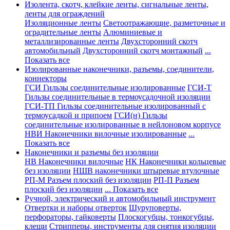
Изолента, скотч, клейкие ленты, сигнальные ленты,
ленты для ограждений
Изоляционные ленты
Светоотражающие, разметочные и
оградительные ленты
Алюминиевые и
металлизированные ленты
Двухсторонний скотч
автомобильный
Двухсторонний скотч монтажный
...
Показать все
Изолированные наконечники, разъемы, соединители,
коннекторы
ГСИ Гильзы соединительные изолированные
ГСИ-Т
Гильзы соединительные в термоусадочной изоляции
ГСИ-ТП Гильзы соединительные изолированный с
термоусадкой и припоем
ГСИ(н) Гильзы
соединительные изолированные в нейлоновом корпусе
НВИ Наконечники вилочные изолированные
...
Показать все
Наконечники и разъемы без изоляции
НВ Наконечники вилочные
НК Наконечники кольцевые
без изоляции
НШВ наконечники штыревые втулочные
РП-М Разъем плоский без изоляции
РП-П Разъем
плоский без изоляции
... Показать все
Ручной, электрический и автомобильный инструмент
Отвертки и наборы отверток
Шуруповерты,
перфораторы, гайковерты
Плоскогубцы, тонкогубцы,
клещи
Стрипперы, инструменты для снятия изоляции