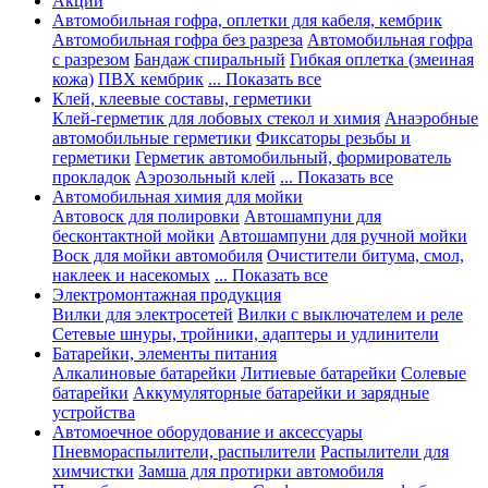
Акции
Автомобильная гофра, оплетки для кабеля, кембрик
Автомобильная гофра без разреза
Автомобильная гофра
с разрезом
Бандаж спиральный
Гибкая оплетка (змеиная
кожа)
ПВХ кембрик
... Показать все
Клей, клеевые составы, герметики
Клей-герметик для лобовых стекол и химия
Анаэробные
автомобильные герметики
Фиксаторы резьбы и
герметики
Герметик автомобильный, формирователь
прокладок
Аэрозольный клей
... Показать все
Автомобильная химия для мойки
Автовоск для полировки
Автошампуни для
бесконтактной мойки
Автошампуни для ручной мойки
Воск для мойки автомобиля
Очистители битума, смол,
наклеек и насекомых
... Показать все
Электромонтажная продукция
Вилки для электросетей
Вилки с выключателем и реле
Сетевые шнуры, тройники, адаптеры и удлинители
Батарейки, элементы питания
Алкалиновые батарейки
Литиевые батарейки
Солевые
батарейки
Аккумуляторные батарейки и зарядные
устройства
Автомоечное оборудование и аксессуары
Пневмораспылители, распылители
Распылители для
химчистки
Замша для протирки автомобиля