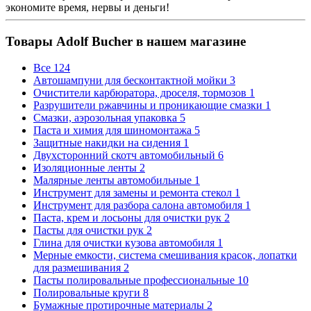
экономите время, нервы и деньги!
Товары Adolf Bucher в нашем магазине
Все
124
Автошампуни для бесконтактной мойки
3
Очистители карбюратора, дроселя, тормозов
1
Разрушители ржавчины и проникающие смазки
1
Смазки, аэрозольная упаковка
5
Паста и химия для шиномонтажа
5
Защитные накидки на сидения
1
Двухсторонний скотч автомобильный
6
Изоляционные ленты
2
Малярные ленты автомобильные
1
Инструмент для замены и ремонта стекол
1
Инструмент для разбора салона автомобиля
1
Паста, крем и лосьоны для очистки рук
2
Пасты для очистки рук
2
Глина для очистки кузова автомобиля
1
Мерные емкости, система смешивания красок, лопатки
для размешивания
2
Пасты полировальные профессиональные
10
Полировальные круги
8
Бумажные протирочные материалы
2