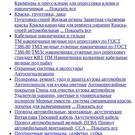
Кримперы и пресс-клещи для опрессовки клемм и
наконечников
... Показать все
Краски, грунтовки, лаки
Грунтовки-спрей
Жидкая резина
Защитная удаляемая
краска
Краска-карандаш для ремонта царапин
Краска-
спрей автомобильная
... Показать все
Кабельные наконечники и гильзы
ТМ наконечники медные под опрессовку по ГОСТ
7386-80
ТМЛ медные луженые наконечники по ГОСТ
7386-80
ТМЛс наконечники луженые под опрессовку
стандарт КВТ
ПМ Наконечники кольцевые кабельные
медные под пайку
Охранные системы и аксессуары
Автосигнализации
Полировка, ремонт, уход и защита кузова автомобиля
Автополироли для кузова цветные
Антикоррозийные
покрытия
Глина для очистки кузова автомобиля
Удалители царапин, цветные и универсальные
полироли
Мерные емкости, система смешивания красок,
лопатки для размешивания
... Показать все
Провода автомобильные, монтажные, акустические
Витая пара
Греющий кабель
Акустический кабель
Провод автомобильный медный, ПГВА
Провод
автомобильный монтажный, CCA
... Показать все
Протирочные материалы, салфетки, губки