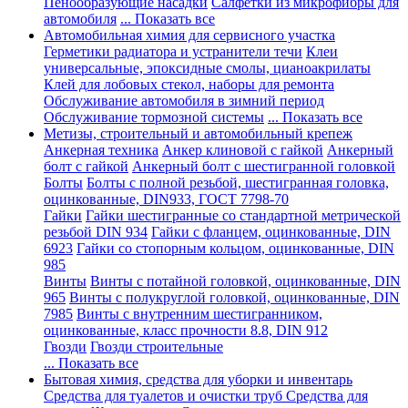
Пенообразующие насадки
Салфетки из микрофибры для
автомобиля
... Показать все
Автомобильная химия для сервисного участка
Герметики радиатора и устранители течи
Клеи
универсальные, эпоксидные смолы, цианоакрилаты
Клей для лобовых стекол, наборы для ремонта
Обслуживание автомобиля в зимний период
Обслуживание тормозной системы
... Показать все
Метизы, строительный и автомобильный крепеж
Анкерная техника
Анкер клиновой с гайкой
Анкерный
болт с гайкой
Анкерный болт с шестигранной головкой
Болты
Болты с полной резьбой, шестигранная головка,
оцинкованные, DIN933, ГОСТ 7798-70
Гайки
Гайки шестигранные со стандартной метрической
резьбой DIN 934
Гайки с фланцем, оцинкованные, DIN
6923
Гайки со стопорным кольцом, оцинкованные, DIN
985
Винты
Винты с потайной головкой, оцинкованные, DIN
965
Винты с полукруглой головкой, оцинкованные, DIN
7985
Винты с внутренним шестигранником,
оцинкованные, класс прочности 8.8, DIN 912
Гвозди
Гвозди строительные
... Показать все
Бытовая химия, средства для уборки и инвентарь
Средства для туалетов и очистки труб
Средства для