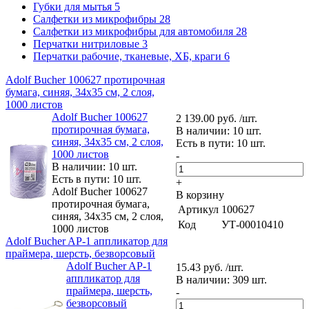
Губки для мытья
5
Салфетки из микрофибры
28
Салфетки из микрофибры для автомобиля
28
Перчатки нитриловые
3
Перчатки рабочие, тканевые, ХБ, краги
6
Adolf Bucher 100627 протирочная
бумага, синяя, 34х35 см, 2 слоя,
1000 листов
Adolf Bucher 100627
2 139.00 руб. /шт.
протирочная бумага,
В наличии: 10 шт.
синяя, 34х35 см, 2 слоя,
Есть в пути: 10 шт.
1000 листов
-
В наличии: 10 шт.
Есть в пути: 10 шт.
+
Adolf Bucher 100627
В корзину
протирочная бумага,
Артикул
100627
синяя, 34х35 см, 2 слоя,
Код
УТ-00010410
1000 листов
Adolf Bucher AP-1 аппликатор для
праймера, шерсть, безворсовый
Adolf Bucher AP-1
15.43 руб. /шт.
аппликатор для
В наличии: 309 шт.
праймера, шерсть,
-
безворсовый