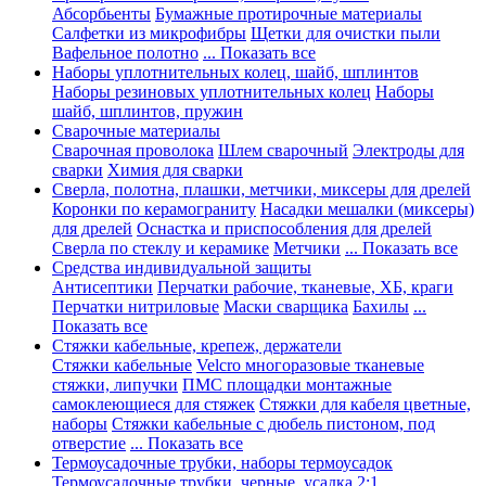
Абсорбьенты
Бумажные протирочные материалы
Салфетки из микрофибры
Щетки для очистки пыли
Вафельное полотно
... Показать все
Наборы уплотнительных колец, шайб, шплинтов
Наборы резиновых уплотнительных колец
Наборы
шайб, шплинтов, пружин
Сварочные материалы
Сварочная проволока
Шлем сварочный
Электроды для
сварки
Химия для сварки
Сверла, полотна, плашки, метчики, миксеры для дрелей
Коронки по керамограниту
Насадки мешалки (миксеры)
для дрелей
Оснастка и приспособления для дрелей
Сверла по стеклу и керамике
Метчики
... Показать все
Средства индивидуальной защиты
Антисептики
Перчатки рабочие, тканевые, ХБ, краги
Перчатки нитриловые
Маски сварщика
Бахилы
...
Показать все
Стяжки кабельные, крепеж, держатели
Стяжки кабельные
Velcro многоразовые тканевые
стяжки, липучки
ПМС площадки монтажные
самоклеющиеся для стяжек
Стяжки для кабеля цветные,
наборы
Стяжки кабельные с дюбель пистоном, под
отверстие
... Показать все
Термоусадочные трубки, наборы термоусадок
Термоусадочные трубки, черные, усадка 2:1