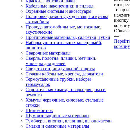
Краски, грунтовки, лаки
интере
Кабельные наконечники и гильзы
товар и
Охранные системы и аксессуары
нажмит
Полировка, ремонт, уход и защита кузова
кнопку
автомобиля
корзину
Провода автомобильные, монтажные,
Общая 
акустические
—
Протирочные материалы, салфетки, губки
Перейт
Наборы уплотнительных колец, шайб,
корзину
шплинтов
Сварочные материалы
Сверла, полотна, плашки, метчики,
миксеры для дрелей
Средства индивидуальной защиты
Стяжки кабельные, крепеж, держатели
Термоусадочные трубки, наборы
термоусадок
Строительная химия, товары для дома и
ремонта
Хомуты червячные, силовые, стальные
стяжки
Шиномонтаж
Шумоизоляционные материалы
Тумблеры, кнопки, клавиши, выключатели
Смазки и смазочные материалы