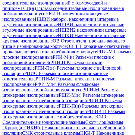
соединительные изолированный с термоусадкой и
припоем
ГСИ(н) Гильзы соединительные изолированные в
нейлоновом корпусе
НКИ Наконечники кольцевые
изолированные
НШВИ наборы, наконечники штыревые
втулочные изолированные
НШВИ наконечники штыревые
втулочные изолированные
НШВИ2 наконечники штыревые
втулочные изолированные
НШКИ Наконечники штыревые
круглые изолированные
ОВ Ответвители прокалывающего
типа в изолированном корпусе
ОВ-Т Т-образные ответвители
прокалывающего типа в нейлоновом корпусе
РПИ-М Разъемы
плоские изолированные
РПИ-М(н) Разъемы плоские с
нейлоновой изоляцией
РПИ-П Разъемы плоские
изолированные
РПИ-П(н) Разъемы плоские с нейлоновой
изоляцией
РПИО Разъемы плоские изолированные
ответвительные
РППИ-М Разъемы плоские полностью
изолированные
РФИ-М(н) Разъемы флажковые
изолированные в нейлоновом корпусе
РШИ-М Разъемы
штекерные изолированные
РШИ-М(н) Разъемы штекерные
изолированные с нейлоновой изоляцией
РШИ-П Разъемы
штекерные изолированные
РШИ-П(н) Разъемы штекерные
изолированные с нейлоновой изоляцией
РШИВ-П Разъемы
штекерные изолированные виброустойчивые
СИЗ
Соединительные изолирующие зажимы
Скотч-лок
Зажимы
"Крокодил"
НКИ(н) Наконечники кольцевые в нейлоновой
изоляции
СМК строительные клеммы
НКИ-Т Наконечники