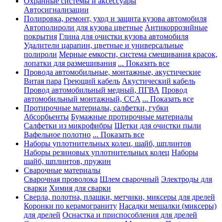
Охранные системы и аксессуары
Автосигнализации
Полировка, ремонт, уход и защита кузова автомобиля
Автополироли для кузова цветные
Антикоррозийные
покрытия
Глина для очистки кузова автомобиля
Удалители царапин, цветные и универсальные
полироли
Мерные емкости, система смешивания красок,
лопатки для размешивания
... Показать все
Провода автомобильные, монтажные, акустические
Витая пара
Греющий кабель
Акустический кабель
Провод автомобильный медный, ПГВА
Провод
автомобильный монтажный, CCA
... Показать все
Протирочные материалы, салфетки, губки
Абсорбьенты
Бумажные протирочные материалы
Салфетки из микрофибры
Щетки для очистки пыли
Вафельное полотно
... Показать все
Наборы уплотнительных колец, шайб, шплинтов
Наборы резиновых уплотнительных колец
Наборы
шайб, шплинтов, пружин
Сварочные материалы
Сварочная проволока
Шлем сварочный
Электроды для
сварки
Химия для сварки
Сверла, полотна, плашки, метчики, миксеры для дрелей
Коронки по керамограниту
Насадки мешалки (миксеры)
для дрелей
Оснастка и приспособления для дрелей