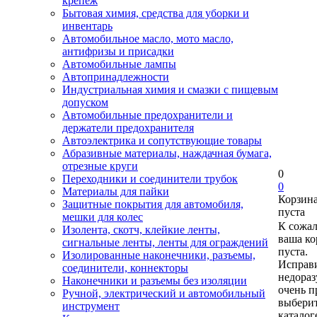
крепеж
Бытовая химия, средства для уборки и
инвентарь
Автомобильное масло, мото масло,
антифризы и присадки
Автомобильные лампы
Автопринадлежности
Индустриальная химия и смазки с пищевым
допуском
Автомобильные предохранители и
держатели предохранителя
Автоэлектрика и сопутствующие товары
Абразивные материалы, наждачная бумага,
отрезные круги
0
Переходники и соединители трубок
0
Материалы для пайки
Корзин
Защитные покрытия для автомобиля,
пуста
мешки для колес
К сожа
Изолента, скотч, клейкие ленты,
ваша ко
сигнальные ленты, ленты для ограждений
пуста.
Изолированные наконечники, разъемы,
Исправи
соединители, коннекторы
недора
Наконечники и разъемы без изоляции
очень п
Ручной, электрический и автомобильный
выберит
инструмент
каталог