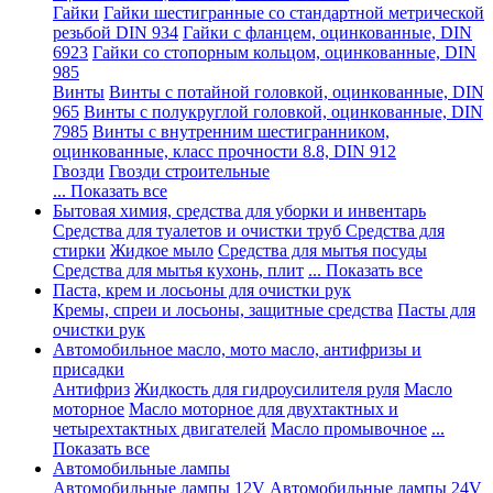
Гайки
Гайки шестигранные со стандартной метрической
резьбой DIN 934
Гайки с фланцем, оцинкованные, DIN
6923
Гайки со стопорным кольцом, оцинкованные, DIN
985
Винты
Винты с потайной головкой, оцинкованные, DIN
965
Винты с полукруглой головкой, оцинкованные, DIN
7985
Винты с внутренним шестигранником,
оцинкованные, класс прочности 8.8, DIN 912
Гвозди
Гвозди строительные
... Показать все
Бытовая химия, средства для уборки и инвентарь
Средства для туалетов и очистки труб
Средства для
стирки
Жидкое мыло
Средства для мытья посуды
Средства для мытья кухонь, плит
... Показать все
Паста, крем и лосьоны для очистки рук
Кремы, спреи и лосьоны, защитные средства
Пасты для
очистки рук
Автомобильное масло, мото масло, антифризы и
присадки
Антифриз
Жидкость для гидроусилителя руля
Масло
моторное
Масло моторное для двухтактных и
четырехтактных двигателей
Масло промывочное
...
Показать все
Автомобильные лампы
Автомобильные лампы 12V
Автомобильные лампы 24V