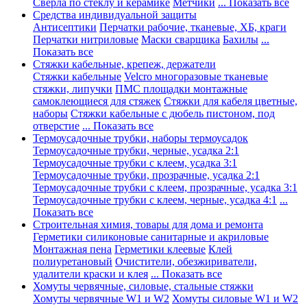
Сверла по стеклу и керамике
Метчики
... Показать все
Средства индивидуальной защиты
Антисептики
Перчатки рабочие, тканевые, ХБ, краги
Перчатки нитриловые
Маски сварщика
Бахилы
...
Показать все
Стяжки кабельные, крепеж, держатели
Стяжки кабельные
Velcro многоразовые тканевые
стяжки, липучки
ПМС площадки монтажные
самоклеющиеся для стяжек
Стяжки для кабеля цветные,
наборы
Стяжки кабельные с дюбель пистоном, под
отверстие
... Показать все
Термоусадочные трубки, наборы термоусадок
Термоусадочные трубки, черные, усадка 2:1
Термоусадочные трубки с клеем, усадка 3:1
Термоусадочные трубки, прозрачные, усадка 2:1
Термоусадочные трубки с клеем, прозрачные, усадка 3:1
Термоусадочные трубки с клеем, черные, усадка 4:1
...
Показать все
Строительная химия, товары для дома и ремонта
Герметики силиконовые санитарные и акриловые
Монтажная пена
Герметики клеевые
Клей
полиуретановый
Очистители, обезжириватели,
удалители краски и клея
... Показать все
Хомуты червячные, силовые, стальные стяжки
Хомуты червячные W1 и W2
Хомуты силовые W1 и W2