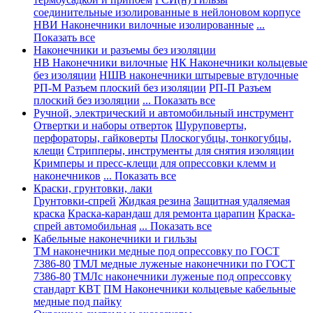
соединительные изолированные в нейлоновом корпусе
НВИ Наконечники вилочные изолированные
...
Показать все
Наконечники и разъемы без изоляции
НВ Наконечники вилочные
НК Наконечники кольцевые
без изоляции
НШВ наконечники штыревые втулочные
РП-М Разъем плоский без изоляции
РП-П Разъем
плоский без изоляции
... Показать все
Ручной, электрический и автомобильный инструмент
Отвертки и наборы отверток
Шуруповерты,
перфораторы, гайковерты
Плоскогубцы, тонкогубцы,
клещи
Стрипперы, инструменты для снятия изоляции
Кримперы и пресс-клещи для опрессовки клемм и
наконечников
... Показать все
Краски, грунтовки, лаки
Грунтовки-спрей
Жидкая резина
Защитная удаляемая
краска
Краска-карандаш для ремонта царапин
Краска-
спрей автомобильная
... Показать все
Кабельные наконечники и гильзы
ТМ наконечники медные под опрессовку по ГОСТ
7386-80
ТМЛ медные луженые наконечники по ГОСТ
7386-80
ТМЛс наконечники луженые под опрессовку
стандарт КВТ
ПМ Наконечники кольцевые кабельные
медные под пайку