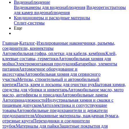
Видеонаблюдение
Видеокамеры для видеонаблюдения
Видеорегистраторы
для камер видеонаблюдения
Кондиционеры и расходные материлы
Сплит-системы
Еще
Главная
-
Каталог
-
Изолированные наконечники, разъемы,
соединители, коннекторы
Автомобильная гофра, оплетки для кабеля, кембрик
Клей,
клеевые составы, герметики
Автомобильная химия для
мойки
Электромонтажная продукция
Батарейки, элементы
питания
Автомоечное оборудование и
аксессуары
Автомобильная химия для сервисного
участка
Метизы, строительный и автомобильный
крепеж
Паста, крем и лосьоны для очистки рук
Бытовая химия,
средства для уборки и инвентарь
Автомобильное масло, мото
масло, антифризы и присадки
Автомобильные лампы
Автопринадлежности
Индустриальная химия и смазки с
пищевым допуском
Автоэлектрика и сопутствующие
товары
Автомобильные предохранители и держатели
предохранителя
Абразивные материалы, наждачная бумага,
отрезные круги
Переходники и соединители
трубок
Материалы для пайки
Защитные покрытия для