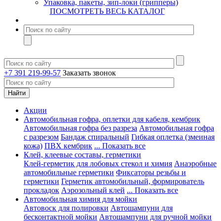
Упаковка, пакеты, зип-локи (грипперы)
ПОСМОТРЕТЬ ВЕСЬ КАТАЛОГ
+7 391 219-99-57
Заказать звонок
Акции
Автомобильная гофра, оплетки для кабеля, кембрик
Автомобильная гофра без разреза
Автомобильная гофра
с разрезом
Бандаж спиральный
Гибкая оплетка (змеиная
кожа)
ПВХ кембрик
... Показать все
Клей, клеевые составы, герметики
Клей-герметик для лобовых стекол и химия
Анаэробные
автомобильные герметики
Фиксаторы резьбы и
герметики
Герметик автомобильный, формирователь
прокладок
Аэрозольный клей
... Показать все
Автомобильная химия для мойки
Автовоск для полировки
Автошампуни для
бесконтактной мойки
Автошампуни для ручной мойки