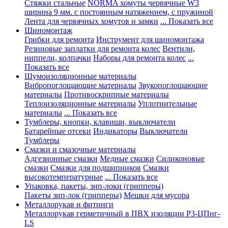
Стяжки стальные
NORMA хомуты червячные W3
ширина 9 мм. с постоянным натяжением, с пружиной
Лента для червячных хомутов и замки
... Показать все
Шиномонтаж
Грибки для ремонта
Инструмент для шиномонтажа
Резиновые заплатки для ремонта колес
Вентили,
ниппели, колпачки
Наборы для ремонта колес
...
Показать все
Шумоизоляционные материалы
Вибропоглощающие материалы
Звукопоглощающие
материалы
Противоскрипные материалы
Теплоизоляционные материалы
Уплотнительные
материалы
... Показать все
Тумблеры, кнопки, клавиши, выключатели
Батарейные отсеки
Индикаторы
Выключатели
Тумблеры
Смазки и смазочные материалы
Адгезионные смазки
Медные смазки
Силиконовые
смазки
Смазки для подшипников
Смазки
высокотемпературные
... Показать все
Упаковка, пакеты, зип-локи (грипперы)
Пакеты зип-лок (грипперы)
Мешки для мусора
Металлорукав и фитинги
Металлорукав герметичный в ПВХ изоляции Р3-ЦПнг-
LS