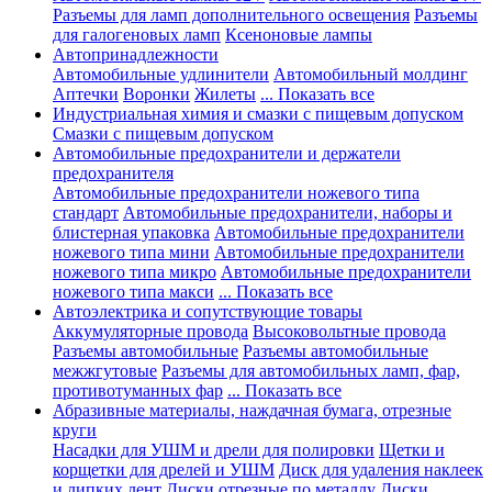
Разъемы для ламп дополнительного освещения
Разъемы
для галогеновых ламп
Ксеноновые лампы
Автопринадлежности
Автомобильные удлинители
Автомобильный молдинг
Аптечки
Воронки
Жилеты
... Показать все
Индустриальная химия и смазки с пищевым допуском
Смазки с пищевым допуском
Автомобильные предохранители и держатели
предохранителя
Автомобильные предохранители ножевого типа
стандарт
Автомобильные предохранители, наборы и
блистерная упаковка
Автомобильные предохранители
ножевого типа мини
Автомобильные предохранители
ножевого типа микро
Автомобильные предохранители
ножевого типа макси
... Показать все
Автоэлектрика и сопутствующие товары
Аккумуляторные провода
Высоковольтные провода
Разъемы автомобильные
Разъемы автомобильные
межжгутовые
Разъемы для автомобильных ламп, фар,
противотуманных фар
... Показать все
Абразивные материалы, наждачная бумага, отрезные
круги
Насадки для УШМ и дрели для полировки
Щетки и
корщетки для дрелей и УШМ
Диск для удаления наклеек
и липких лент
Диски отрезные по металлу
Диски