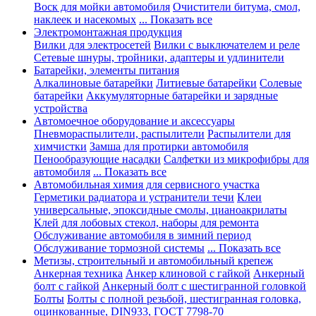
Воск для мойки автомобиля
Очистители битума, смол,
наклеек и насекомых
... Показать все
Электромонтажная продукция
Вилки для электросетей
Вилки с выключателем и реле
Сетевые шнуры, тройники, адаптеры и удлинители
Батарейки, элементы питания
Алкалиновые батарейки
Литиевые батарейки
Солевые
батарейки
Аккумуляторные батарейки и зарядные
устройства
Автомоечное оборудование и аксессуары
Пневмораспылители, распылители
Распылители для
химчистки
Замша для протирки автомобиля
Пенообразующие насадки
Салфетки из микрофибры для
автомобиля
... Показать все
Автомобильная химия для сервисного участка
Герметики радиатора и устранители течи
Клеи
универсальные, эпоксидные смолы, цианоакрилаты
Клей для лобовых стекол, наборы для ремонта
Обслуживание автомобиля в зимний период
Обслуживание тормозной системы
... Показать все
Метизы, строительный и автомобильный крепеж
Анкерная техника
Анкер клиновой с гайкой
Анкерный
болт с гайкой
Анкерный болт с шестигранной головкой
Болты
Болты с полной резьбой, шестигранная головка,
оцинкованные, DIN933, ГОСТ 7798-70