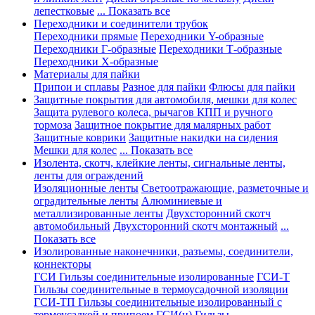
лепестковые
... Показать все
Переходники и соединители трубок
Переходники прямые
Переходники Y-образные
Переходники Г-образные
Переходники Т-образные
Переходники Х-образные
Материалы для пайки
Припои и сплавы
Разное для пайки
Флюсы для пайки
Защитные покрытия для автомобиля, мешки для колес
Защита рулевого колеса, рычагов КПП и ручного
тормоза
Защитное покрытие для малярных работ
Защитные коврики
Защитные накидки на сидения
Мешки для колес
... Показать все
Изолента, скотч, клейкие ленты, сигнальные ленты,
ленты для ограждений
Изоляционные ленты
Светоотражающие, разметочные и
оградительные ленты
Алюминиевые и
металлизированные ленты
Двухсторонний скотч
автомобильный
Двухсторонний скотч монтажный
...
Показать все
Изолированные наконечники, разъемы, соединители,
коннекторы
ГСИ Гильзы соединительные изолированные
ГСИ-Т
Гильзы соединительные в термоусадочной изоляции
ГСИ-ТП Гильзы соединительные изолированный с
термоусадкой и припоем
ГСИ(н) Гильзы