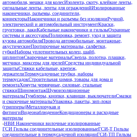
автомобиля, мешки для колес
Изолента, скотч, клейкие ленты,
сигнальные ленты, ленты для ограждений
Изолированные
наконечники, разъемы, соединители,
коннекторы
Наконечники и разъемы без изоляции
Ручной,
электрический и автомобильный инструмент
Краски,
грунтовки, лаки
Кабельные наконечники и гильзы
Охранные
системы и аксессуары
Полировка, ремонт, уход и защита
кузова автомобиля
Провода автомобильные, монтажные,
акустические
Протирочные материалы, салфетки,
губки
Наборы уплотнительных колец, шайб,
шплинтов
Сварочные материалы
Сверла, полотна, плашки,
метчики, миксеры для дрелей
Средства индивидуальной
защиты
Стяжки кабельные, крепеж,
держатели
Термоусадочные трубки, наборы
термоусадок
Строительная химия, товары для дома и
ремонта
Хомуты червячные, силовые, стальные
стяжки
Шиномонтаж
Шумоизоляционные
материалы
Тумблеры, кнопки, клавиши, выключатели
Смазки
и смазочные материалы
Упаковка, пакеты, зип-локи
(грипперы)
Металлорукав и
фитинги
Видеонаблюдение
Кондиционеры и расходные
материлы
-
НВИ Наконечники вилочные изолированные
ГСИ Гильзы соединительные изолированные
ГСИ-Т Гильзы
соединительные в термоусадочной изоляции
ГСИ-ТП Гильзы