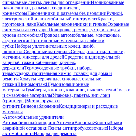
сигнальные ленты, ленты для ограждений
Изолированные
наконечники, разъемы, соединители,
коннекторы
Наконечники и разъемы без изоляции
Ручной,
электрический и автомобильный инструмент
Краски,
грунтовки, лаки
Кабельные наконечники и гильзы
Охранные
системы и аксессуары
Полировка, ремонт, уход и защита
кузова автомобиля
Провода автомобильные, монтажные,
акустические
Протирочные материалы, салфетки,
губки
Наборы уплотнительных колец, шайб,
шплинтов
Сварочные материалы
Сверла, полотна, плашки,
метчики, миксеры для дрелей
Средства индивидуальной
защиты
Стяжки кабельные, крепеж,
держатели
Термоусадочные трубки, наборы
термоусадок
Строительная химия, товары для дома и
ремонта
Хомуты червячные, силовые, стальные
стяжки
Шиномонтаж
Шумоизоляционные
материалы
Тумблеры, кнопки, клавиши, выключатели
Смазки
и смазочные материалы
Упаковка, пакеты, зип-локи
(грипперы)
Металлорукав и
фитинги
Видеонаблюдение
Кондиционеры и расходные
материлы
-
Автомобильные удлинители
Автомобильный молдинг
Аптечки
Воронки
Жилеты
Знаки
аварийной остановки
Ленты антипробуксовочные
Наборы
автомобилиста
Наборы для ремонта