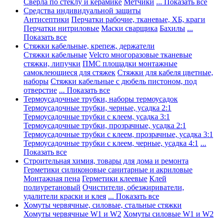
Сверла по стеклу и керамике
Метчики
... Показать все
Средства индивидуальной защиты
Антисептики
Перчатки рабочие, тканевые, ХБ, краги
Перчатки нитриловые
Маски сварщика
Бахилы
...
Показать все
Стяжки кабельные, крепеж, держатели
Стяжки кабельные
Velcro многоразовые тканевые
стяжки, липучки
ПМС площадки монтажные
самоклеющиеся для стяжек
Стяжки для кабеля цветные,
наборы
Стяжки кабельные с дюбель пистоном, под
отверстие
... Показать все
Термоусадочные трубки, наборы термоусадок
Термоусадочные трубки, черные, усадка 2:1
Термоусадочные трубки с клеем, усадка 3:1
Термоусадочные трубки, прозрачные, усадка 2:1
Термоусадочные трубки с клеем, прозрачные, усадка 3:1
Термоусадочные трубки с клеем, черные, усадка 4:1
...
Показать все
Строительная химия, товары для дома и ремонта
Герметики силиконовые санитарные и акриловые
Монтажная пена
Герметики клеевые
Клей
полиуретановый
Очистители, обезжириватели,
удалители краски и клея
... Показать все
Хомуты червячные, силовые, стальные стяжки
Хомуты червячные W1 и W2
Хомуты силовые W1 и W2