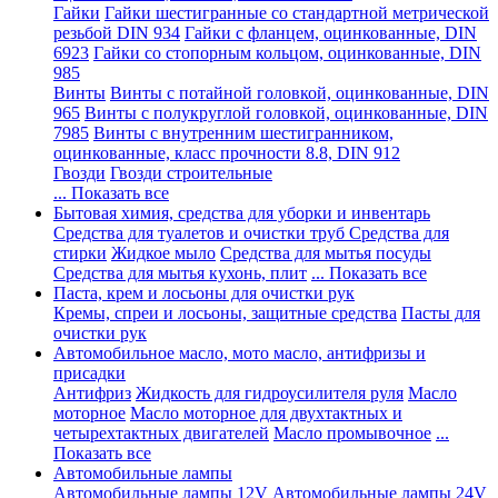
Гайки
Гайки шестигранные со стандартной метрической
резьбой DIN 934
Гайки с фланцем, оцинкованные, DIN
6923
Гайки со стопорным кольцом, оцинкованные, DIN
985
Винты
Винты с потайной головкой, оцинкованные, DIN
965
Винты с полукруглой головкой, оцинкованные, DIN
7985
Винты с внутренним шестигранником,
оцинкованные, класс прочности 8.8, DIN 912
Гвозди
Гвозди строительные
... Показать все
Бытовая химия, средства для уборки и инвентарь
Средства для туалетов и очистки труб
Средства для
стирки
Жидкое мыло
Средства для мытья посуды
Средства для мытья кухонь, плит
... Показать все
Паста, крем и лосьоны для очистки рук
Кремы, спреи и лосьоны, защитные средства
Пасты для
очистки рук
Автомобильное масло, мото масло, антифризы и
присадки
Антифриз
Жидкость для гидроусилителя руля
Масло
моторное
Масло моторное для двухтактных и
четырехтактных двигателей
Масло промывочное
...
Показать все
Автомобильные лампы
Автомобильные лампы 12V
Автомобильные лампы 24V