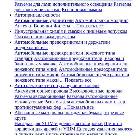
Разъемы для ламп дополнительного освещения
Разъемы
для галогеновых ламп
Ксеноновые лампы
Автопринадлежности
Автомобильные удлинители
Автомобильный молдинг
Аптечки
Воронки
Жилеты
... Показать все
Индустриальная химия и смазки с пищевым допуском
Смазки с пищевым допуском
Автомобильные предохранители и держатели
предохранителя
Автомобильные предохранители ножевого типа
стандарт
Автомобильные предохранители, наборы и
блистерная упаковка
Автомобильные предохранители
ножевого типа мини
Автомобильные предохранители
ножевого типа микро
Автомобильные предохранители
ножевого типа макси
... Показать все
Автоэлектрика и сопутствующие товары
Аккумуляторные провода
Высоковольтные провода
Разъемы автомобильные
Разъемы автомобильные
межжгутовые
Разъемы для автомобильных ламп, фар,
противотуманных фар
... Показать все
Абразивные материалы, наждачная бумага, отрезные
круги
Насадки для УШМ и дрели для полировки
Щетки и
корщетки для дрелей и УШМ
Диск для удаления наклеек
и липких лент
Диски отрезные по металлу
Диски