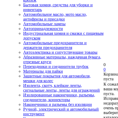
крепеж
Бытовая химия, средства для уборки и
инвентарь
Автомобильное масло, мото масло,
антифризы и присадки
Автомобильные лампы
Автопринадлежности
Индустриальная химия и смазки с пищевым
допуском
Автомобильные предохранители и
держатели предохранителя
Автоэлектрика и сопутствующие товары
Абразивные материалы, наждачная бумага,
отрезные круги
0
Переходники и соединители трубок
0
Материалы для пайки
Корзин
Защитные покрытия для автомобиля,
пуста
мешки для колес
К сожа
Изолента, скотч, клейкие ленты,
ваша ко
сигнальные ленты, ленты для ограждений
пуста.
Изолированные наконечники, разъемы,
Исправи
соединители, коннекторы
недора
Наконечники и разъемы без изоляции
очень п
Ручной, электрический и автомобильный
выберит
инструмент
каталог