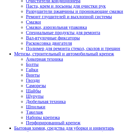
Очистители кондиционера
Паста, крем и лосьоны для очистки рук
Разрушители ржавчины и проникающие смазки
Ремонт глушителей и выхлопной системы
Смазки
Смазки, аэрозольная упаковка
Специальные продукты для ремонта
Вал-втулочные фиксаторы
Раскоксовка двигателя
Полимер для ремонта стекол, сколов и трещин
Метизы, строительный и автомобильный крепеж
Анкерная техника
Болты
Гайки
Винты
Гвозди
Саморезы
Шайбы
Шурупы
Дюбельная техника
Шпильки
Такелаж
Наборы крепежа
Перфорированный крепеж
Бытовая химия, средства для уборки и инвентарь