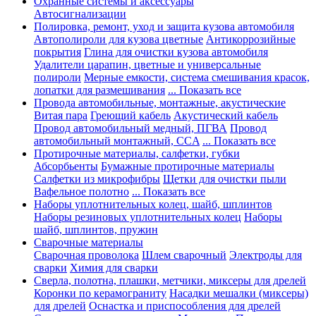
Охранные системы и аксессуары
Автосигнализации
Полировка, ремонт, уход и защита кузова автомобиля
Автополироли для кузова цветные
Антикоррозийные
покрытия
Глина для очистки кузова автомобиля
Удалители царапин, цветные и универсальные
полироли
Мерные емкости, система смешивания красок,
лопатки для размешивания
... Показать все
Провода автомобильные, монтажные, акустические
Витая пара
Греющий кабель
Акустический кабель
Провод автомобильный медный, ПГВА
Провод
автомобильный монтажный, CCA
... Показать все
Протирочные материалы, салфетки, губки
Абсорбьенты
Бумажные протирочные материалы
Салфетки из микрофибры
Щетки для очистки пыли
Вафельное полотно
... Показать все
Наборы уплотнительных колец, шайб, шплинтов
Наборы резиновых уплотнительных колец
Наборы
шайб, шплинтов, пружин
Сварочные материалы
Сварочная проволока
Шлем сварочный
Электроды для
сварки
Химия для сварки
Сверла, полотна, плашки, метчики, миксеры для дрелей
Коронки по керамограниту
Насадки мешалки (миксеры)
для дрелей
Оснастка и приспособления для дрелей