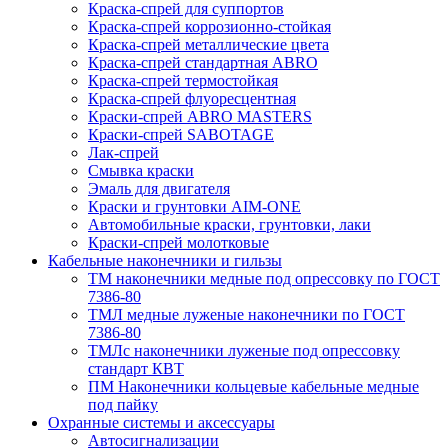
Краска-спрей для суппортов
Краска-спрей коррозионно-стойкая
Краска-спрей металлические цвета
Краска-спрей стандартная ABRO
Краска-спрей термостойкая
Краска-спрей флуоресцентная
Краски-спрей ABRO MASTERS
Краски-спрей SABOTAGE
Лак-спрей
Смывка краски
Эмаль для двигателя
Краски и грунтовки AIM-ONE
Автомобильные краски, грунтовки, лаки
Краски-спрей молотковые
Кабельные наконечники и гильзы
ТМ наконечники медные под опрессовку по ГОСТ
7386-80
ТМЛ медные луженые наконечники по ГОСТ
7386-80
ТМЛс наконечники луженые под опрессовку
стандарт КВТ
ПМ Наконечники кольцевые кабельные медные
под пайку
Охранные системы и аксессуары
Автосигнализации