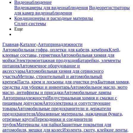
Видеонаблюдение
Видеокамеры для видеонаблюдения
Видеорегистраторы
для камер видеонаблюдения
Кондиционеры и расходные материлы
Сплит-системы
Еще
Главная
-
Каталог
-
Автопринадлежности
Автомобильная гофра, оплетки для кабеля, кембрик
Клей,
клеевые составы, герметики
Автомобильная химия для
мойки
Электромонтажная продукция
Батарейки, элементы
питания
Автомоечное оборудование и
аксессуары
Автомобильная химия для сервисного
участка
Метизы, строительный и автомобильный
крепеж
Паста, крем и лосьоны для очистки рук
Бытовая химия,
средства для уборки и инвентарь
Автомобильное масло, мото
масло, антифризы и присадки
Автомобильные лампы
Автопринадлежности
Индустриальная химия и смазки с
пищевым допуском
Автоэлектрика и сопутствующие
товары
Автомобильные предохранители и держатели
предохранителя
Абразивные материалы, наждачная бумага,
отрезные круги
Переходники и соединители
трубок
Материалы для пайки
Защитные покрытия для
автомобиля, мешки для колес
Изолента, скотч, клейкие ленты,