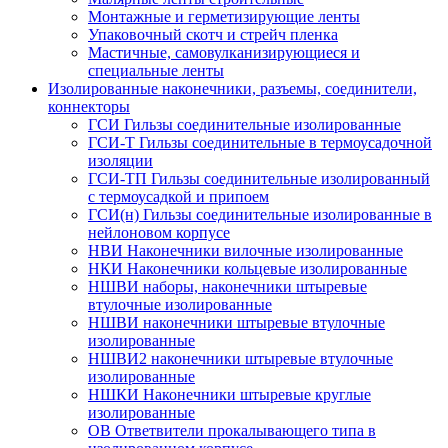
Монтажные и герметизирующие ленты
Упаковочный скотч и стрейч пленка
Мастичные, самовулканизирующиеся и
специальные ленты
Изолированные наконечники, разъемы, соединители,
коннекторы
ГСИ Гильзы соединительные изолированные
ГСИ-Т Гильзы соединительные в термоусадочной
изоляции
ГСИ-ТП Гильзы соединительные изолированный
с термоусадкой и припоем
ГСИ(н) Гильзы соединительные изолированные в
нейлоновом корпусе
НВИ Наконечники вилочные изолированные
НКИ Наконечники кольцевые изолированные
НШВИ наборы, наконечники штыревые
втулочные изолированные
НШВИ наконечники штыревые втулочные
изолированные
НШВИ2 наконечники штыревые втулочные
изолированные
НШКИ Наконечники штыревые круглые
изолированные
ОВ Ответвители прокалывающего типа в