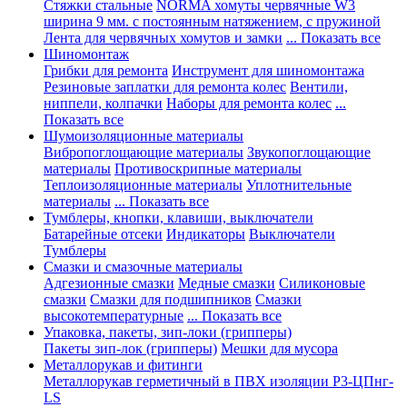
Стяжки стальные
NORMA хомуты червячные W3
ширина 9 мм. с постоянным натяжением, с пружиной
Лента для червячных хомутов и замки
... Показать все
Шиномонтаж
Грибки для ремонта
Инструмент для шиномонтажа
Резиновые заплатки для ремонта колес
Вентили,
ниппели, колпачки
Наборы для ремонта колес
...
Показать все
Шумоизоляционные материалы
Вибропоглощающие материалы
Звукопоглощающие
материалы
Противоскрипные материалы
Теплоизоляционные материалы
Уплотнительные
материалы
... Показать все
Тумблеры, кнопки, клавиши, выключатели
Батарейные отсеки
Индикаторы
Выключатели
Тумблеры
Смазки и смазочные материалы
Адгезионные смазки
Медные смазки
Силиконовые
смазки
Смазки для подшипников
Смазки
высокотемпературные
... Показать все
Упаковка, пакеты, зип-локи (грипперы)
Пакеты зип-лок (грипперы)
Мешки для мусора
Металлорукав и фитинги
Металлорукав герметичный в ПВХ изоляции Р3-ЦПнг-
LS