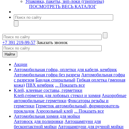
Упаковка, пакеты, зип-локи (грипперы)
ПОСМОТРЕТЬ ВЕСЬ КАТАЛОГ
+7 391 219-99-57
Заказать звонок
Акции
Автомобильная гофра, оплетки для кабеля, кембрик
Автомобильная гофра без разреза
Автомобильная гофра
с разрезом
Бандаж спиральный
Гибкая оплетка (змеиная
кожа)
ПВХ кембрик
... Показать все
Клей, клеевые составы, герметики
Клей-герметик для лобовых стекол и химия
Анаэробные
автомобильные герметики
Фиксаторы резьбы и
герметики
Герметик автомобильный, формирователь
прокладок
Аэрозольный клей
... Показать все
Автомобильная химия для мойки
Автовоск для полировки
Автошампуни для
бесконтактной мойки
Автошампуни для ручной мойки