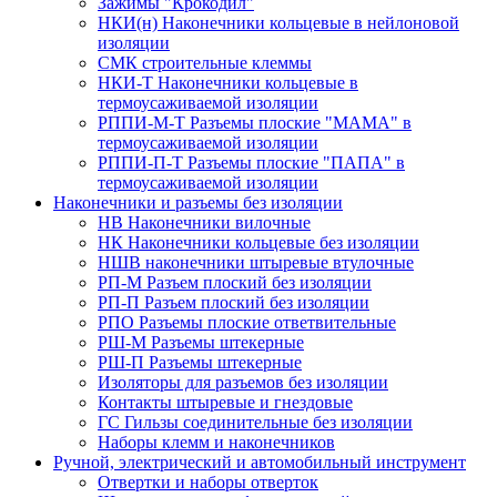
Зажимы "Крокодил"
НКИ(н) Наконечники кольцевые в нейлоновой
изоляции
СМК строительные клеммы
НКИ-Т Наконечники кольцевые в
термоусаживаемой изоляции
РППИ-М-Т Разъемы плоские "МАМА" в
термоусаживаемой изоляции
РППИ-П-Т Разъемы плоские "ПАПА" в
термоусаживаемой изоляции
Наконечники и разъемы без изоляции
НВ Наконечники вилочные
НК Наконечники кольцевые без изоляции
НШВ наконечники штыревые втулочные
РП-М Разъем плоский без изоляции
РП-П Разъем плоский без изоляции
РПО Разъемы плоские ответвительные
РШ-М Разъемы штекерные
РШ-П Разъемы штекерные
Изоляторы для разъемов без изоляции
Контакты штыревые и гнездовые
ГС Гильзы соединительные без изоляции
Наборы клемм и наконечников
Ручной, электрический и автомобильный инструмент
Отвертки и наборы отверток