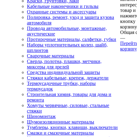
Краски, грунтовки, лаки
интере
Кабельные наконечники и гильзы
товар и
Охранные системы и аксессуары
нажмит
Полировка, ремонт, уход и защита кузова
кнопку
автомобиля
корзину
Провода автомобильные, монтажные,
Общая 
акустические
—
Протирочные материалы, салфетки, губки
Перейт
Наборы уплотнительных колец, шайб,
корзину
шплинтов
Сварочные материалы
Сверла, полотна, плашки, метчики,
миксеры для дрелей
Средства индивидуальной защиты
Стяжки кабельные, крепеж, держатели
Термоусадочные трубки, наборы
термоусадок
Строительная химия, товары для дома и
ремонта
Хомуты червячные, силовые, стальные
стяжки
Шиномонтаж
Шумоизоляционные материалы
Тумблеры, кнопки, клавиши, выключатели
Смазки и смазочные материалы