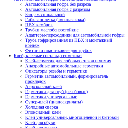
Автомобильная гофра без разреза
Автомобильная гофра с разрезом
Бандаж спиральный
Гибкая оплетка (змеиная кожа)
ПВХ кембрик
Трубки маслобензостойкие
Адаптеры-переходники для автомобильной гофры
Труба гофрированная из ПВХ и монтажный
крепеж
Фитинги пластиковые для трубок
Клей, клеевые составы, герметики
Клей-герметик для лобовых стекол и химия
Анаэробные автомобильные герметики
Фиксаторы резьбы и герметики
Герметик автомобильный, формирователь
прокладок
Аэрозольный клей
Герметики для труб (резьбовые)
Герметики универсальные
Супер-клей (цианоакрилаты)
Холодная сварка
Эпоксидный клей
Клей универсальный, многоцелевой и бытовой
Клей для обуви
Клей для дерева