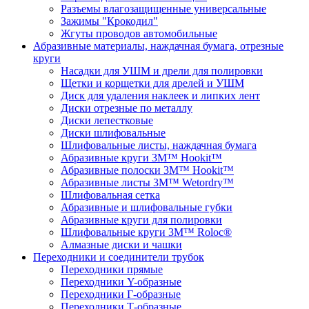
Разъемы влагозащищенные универсальные
Зажимы "Крокодил"
Жгуты проводов автомобильные
Абразивные материалы, наждачная бумага, отрезные
круги
Насадки для УШМ и дрели для полировки
Щетки и корщетки для дрелей и УШМ
Диск для удаления наклеек и липких лент
Диски отрезные по металлу
Диски лепестковые
Диски шлифовальные
Шлифовальные листы, наждачная бумага
Абразивные круги 3M™ Hookit™
Абразивные полоски 3M™ Hookit™
Абразивные листы 3M™ Wetordry™
Шлифовальная сетка
Абразивные и шлифовальные губки
Абразивные круги для полировки
Шлифовальные круги 3M™ Roloc®
Алмазные диски и чашки
Переходники и соединители трубок
Переходники прямые
Переходники Y-образные
Переходники Г-образные
Переходники Т-образные