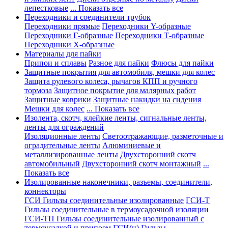
лепестковые
... Показать все
Переходники и соединители трубок
Переходники прямые
Переходники Y-образные
Переходники Г-образные
Переходники Т-образные
Переходники Х-образные
Материалы для пайки
Припои и сплавы
Разное для пайки
Флюсы для пайки
Защитные покрытия для автомобиля, мешки для колес
Защита рулевого колеса, рычагов КПП и ручного
тормоза
Защитное покрытие для малярных работ
Защитные коврики
Защитные накидки на сидения
Мешки для колес
... Показать все
Изолента, скотч, клейкие ленты, сигнальные ленты,
ленты для ограждений
Изоляционные ленты
Светоотражающие, разметочные и
оградительные ленты
Алюминиевые и
металлизированные ленты
Двухсторонний скотч
автомобильный
Двухсторонний скотч монтажный
...
Показать все
Изолированные наконечники, разъемы, соединители,
коннекторы
ГСИ Гильзы соединительные изолированные
ГСИ-Т
Гильзы соединительные в термоусадочной изоляции
ГСИ-ТП Гильзы соединительные изолированный с
термоусадкой и припоем
ГСИ(н) Гильзы