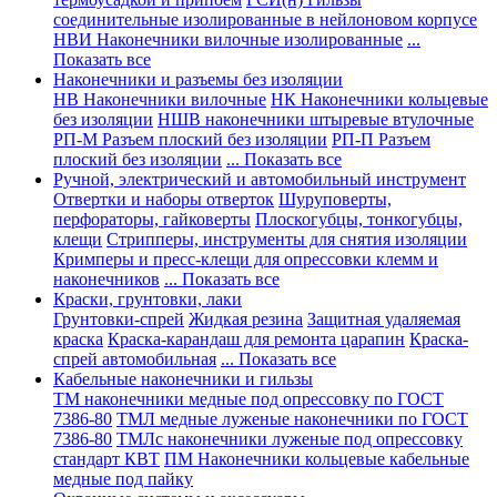
соединительные изолированные в нейлоновом корпусе
НВИ Наконечники вилочные изолированные
...
Показать все
Наконечники и разъемы без изоляции
НВ Наконечники вилочные
НК Наконечники кольцевые
без изоляции
НШВ наконечники штыревые втулочные
РП-М Разъем плоский без изоляции
РП-П Разъем
плоский без изоляции
... Показать все
Ручной, электрический и автомобильный инструмент
Отвертки и наборы отверток
Шуруповерты,
перфораторы, гайковерты
Плоскогубцы, тонкогубцы,
клещи
Стрипперы, инструменты для снятия изоляции
Кримперы и пресс-клещи для опрессовки клемм и
наконечников
... Показать все
Краски, грунтовки, лаки
Грунтовки-спрей
Жидкая резина
Защитная удаляемая
краска
Краска-карандаш для ремонта царапин
Краска-
спрей автомобильная
... Показать все
Кабельные наконечники и гильзы
ТМ наконечники медные под опрессовку по ГОСТ
7386-80
ТМЛ медные луженые наконечники по ГОСТ
7386-80
ТМЛс наконечники луженые под опрессовку
стандарт КВТ
ПМ Наконечники кольцевые кабельные
медные под пайку