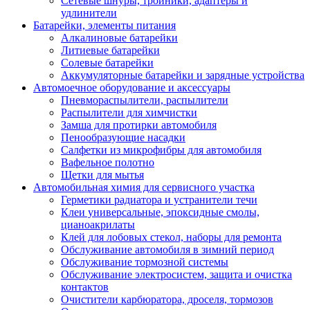
Сетевые шнуры, тройники, адаптеры и
удлинители
Батарейки, элементы питания
Алкалиновые батарейки
Литиевые батарейки
Солевые батарейки
Аккумуляторные батарейки и зарядные устройства
Автомоечное оборудование и аксессуары
Пневмораспылители, распылители
Распылители для химчистки
Замша для протирки автомобиля
Пенообразующие насадки
Салфетки из микрофибры для автомобиля
Вафельное полотно
Щетки для мытья
Автомобильная химия для сервисного участка
Герметики радиатора и устранители течи
Клеи универсальные, эпоксидные смолы,
цианоакрилаты
Клей для лобовых стекол, наборы для ремонта
Обслуживание автомобиля в зимний период
Обслуживание тормозной системы
Обслуживание электросистем, защита и очистка
контактов
Очистители карбюратора, дроселя, тормозов