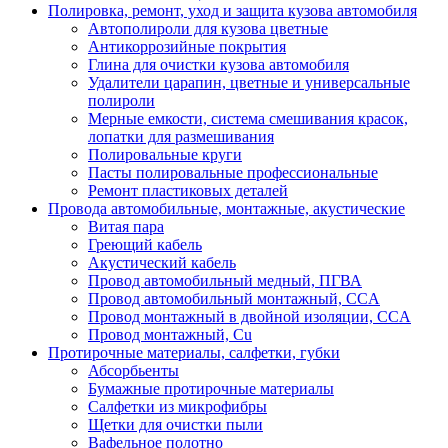
Полировка, ремонт, уход и защита кузова автомобиля
Автополироли для кузова цветные
Антикоррозийные покрытия
Глина для очистки кузова автомобиля
Удалители царапин, цветные и универсальные
полироли
Мерные емкости, система смешивания красок,
лопатки для размешивания
Полировальные круги
Пасты полировальные профессиональные
Ремонт пластиковых деталей
Провода автомобильные, монтажные, акустические
Витая пара
Греющий кабель
Акустический кабель
Провод автомобильный медный, ПГВА
Провод автомобильный монтажный, CCA
Провод монтажный в двойной изоляции, CCA
Провод монтажный, Cu
Протирочные материалы, салфетки, губки
Абсорбьенты
Бумажные протирочные материалы
Салфетки из микрофибры
Щетки для очистки пыли
Вафельное полотно