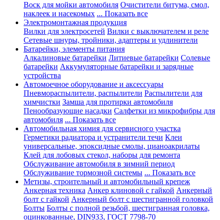
Воск для мойки автомобиля
Очистители битума, смол,
наклеек и насекомых
... Показать все
Электромонтажная продукция
Вилки для электросетей
Вилки с выключателем и реле
Сетевые шнуры, тройники, адаптеры и удлинители
Батарейки, элементы питания
Алкалиновые батарейки
Литиевые батарейки
Солевые
батарейки
Аккумуляторные батарейки и зарядные
устройства
Автомоечное оборудование и аксессуары
Пневмораспылители, распылители
Распылители для
химчистки
Замша для протирки автомобиля
Пенообразующие насадки
Салфетки из микрофибры для
автомобиля
... Показать все
Автомобильная химия для сервисного участка
Герметики радиатора и устранители течи
Клеи
универсальные, эпоксидные смолы, цианоакрилаты
Клей для лобовых стекол, наборы для ремонта
Обслуживание автомобиля в зимний период
Обслуживание тормозной системы
... Показать все
Метизы, строительный и автомобильный крепеж
Анкерная техника
Анкер клиновой с гайкой
Анкерный
болт с гайкой
Анкерный болт с шестигранной головкой
Болты
Болты с полной резьбой, шестигранная головка,
оцинкованные, DIN933, ГОСТ 7798-70