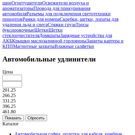
шин
Огнетушители
Освежители воздуха и
ароматизаторы
Провода для прикуривания
автомобиля
Разъемы для подключения светотехники
прицепов
Рамки для номера
Скребки, щетки, лопаты для
удаления льда и снега
Стяжки груза
Тросы
буксировочные
Щетки
Щетки
стеклоочистителя
Домкраты
Зарядные устройства для
АКБ
Крышки маслозаливной горловины
Защиты картера и
КПП
Магнитные захваты
Влажные салфетки
Автомобильные удлинители
Цена
201.25
266.25
331.25
396.25
461.80
Каталог
Автомобильная гофра, оплетки для кабеля, кембрик