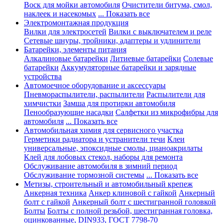
Воск для мойки автомобиля
Очистители битума, смол,
наклеек и насекомых
... Показать все
Электромонтажная продукция
Вилки для электросетей
Вилки с выключателем и реле
Сетевые шнуры, тройники, адаптеры и удлинители
Батарейки, элементы питания
Алкалиновые батарейки
Литиевые батарейки
Солевые
батарейки
Аккумуляторные батарейки и зарядные
устройства
Автомоечное оборудование и аксессуары
Пневмораспылители, распылители
Распылители для
химчистки
Замша для протирки автомобиля
Пенообразующие насадки
Салфетки из микрофибры для
автомобиля
... Показать все
Автомобильная химия для сервисного участка
Герметики радиатора и устранители течи
Клеи
универсальные, эпоксидные смолы, цианоакрилаты
Клей для лобовых стекол, наборы для ремонта
Обслуживание автомобиля в зимний период
Обслуживание тормозной системы
... Показать все
Метизы, строительный и автомобильный крепеж
Анкерная техника
Анкер клиновой с гайкой
Анкерный
болт с гайкой
Анкерный болт с шестигранной головкой
Болты
Болты с полной резьбой, шестигранная головка,
оцинкованные, DIN933, ГОСТ 7798-70