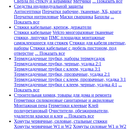
Сверла по стеклу и керамике
Метчики
... Показать все
Средства индивидуальной защиты
Антисептики
Перчатки рабочие, тканевые, ХБ, краги
Перчатки нитриловые
Маски сварщика
Бахилы
...
Показать все
Стяжки кабельные, крепеж, держатели
Стяжки кабельные
Velcro многоразовые тканевые
стяжки, липучки
ПМС площадки монтажные
самоклеющиеся для стяжек
Стяжки для кабеля цветные,
наборы
Стяжки кабельные с дюбель пистоном, под
отверстие
... Показать все
Термоусадочные трубки, наборы термоусадок
Термоусадочные трубки, черные, усадка 2:1
Термоусадочные трубки с клеем, усадка 3:1
Термоусадочные трубки, прозрачные, усадка 2:1
Термоусадочные трубки с клеем, прозрачные, усадка 3:1
Термоусадочные трубки с клеем, черные, усадка 4:1
...
Показать все
Строительная химия, товары для дома и ремонта
Герметики силиконовые санитарные и акриловые
Монтажная пена
Герметики клеевые
Клей
полиуретановый
Очистители, обезжириватели,
удалители краски и клея
... Показать все
Хомуты червячные, силовые, стальные стяжки
Хомуты червячные W1 и W2
Хомуты силовые W1 и W2