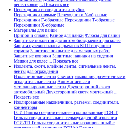
лепестковые
... Показать все
Переходники и соединители трубок
Переходники прямые
Переходники Y-образные
Переходники Г-образные
Переходники Т-образные
Переходники Х-образные
Материалы для пайки
Припои и сплавы
Разное для пайки
Флюсы для пайки
Защитные покрытия для автомобиля, мешки для колес
Защита рулевого колеса, рычагов КПП и ручного
тормоза
Защитное покрытие для малярных работ
Защитные коврики
Защитные накидки на сидения
Мешки для колес
... Показать все
Изолента, скотч, клейкие ленты, сигнальные ленты,
ленты для ограждений
Изоляционные ленты
Светоотражающие, разметочные и
оградительные ленты
Алюминиевые и
металлизированные ленты
Двухсторонний скотч
автомобильный
Двухсторонний скотч монтажный
...
Показать все
Изолированные наконечники, разъемы, соединители,
коннекторы
ГСИ Гильзы соединительные изолированные
ГСИ-Т
Гильзы соединительные в термоусадочной изоляции
ГСИ-ТП Гильзы соединительные изолированный с
термоусадкой и припоем
ГСИ(н) Гильзы