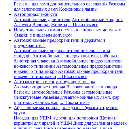
Разъемы для ламп дополнительного освещения
Разъемы
для галогеновых ламп
Ксеноновые лампы
Автопринадлежности
Автомобильные удлинители
Автомобильный молдинг
Аптечки
Воронки
Жилеты
... Показать все
Индустриальная химия и смазки с пищевым допуском
Смазки с пищевым допуском
Автомобильные предохранители и держатели
предохранителя
Автомобильные предохранители ножевого типа
стандарт
Автомобильные предохранители, наборы и
блистерная упаковка
Автомобильные предохранители
ножевого типа мини
Автомобильные предохранители
ножевого типа микро
Автомобильные предохранители
ножевого типа макси
... Показать все
Автоэлектрика и сопутствующие товары
Аккумуляторные провода
Высоковольтные провода
Разъемы автомобильные
Разъемы автомобильные
межжгутовые
Разъемы для автомобильных ламп, фар,
противотуманных фар
... Показать все
Абразивные материалы, наждачная бумага, отрезные
круги
Насадки для УШМ и дрели для полировки
Щетки и
корщетки для дрелей и УШМ
Диск для удаления наклеек
и липких лент
Диски отрезные по металлу
Диски