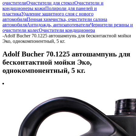
очистители
Очистители для стекол
Очистители и
кондиционеры кожи
Полироли для панелей и
пластика
Удаление защитного слоя с нового
автомобиля
Пенная химчистка, очистители салона
автомобиля
Антидождь, антизапотеватели
Чернители резины и
очистители колес
Очистители кондиционера
-
Adolf Bucher 70.1225 автошампунь для бесконтактной мойки
Эко, однокомпонентный, 5 кг.
Adolf Bucher 70.1225 автошампунь для
бесконтактной мойки Эко,
однокомпонентный, 5 кг.