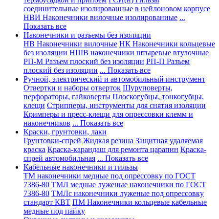
соединительные изолированные в нейлоновом корпусе
НВИ Наконечники вилочные изолированные
...
Показать все
Наконечники и разъемы без изоляции
НВ Наконечники вилочные
НК Наконечники кольцевые
без изоляции
НШВ наконечники штыревые втулочные
РП-М Разъем плоский без изоляции
РП-П Разъем
плоский без изоляции
... Показать все
Ручной, электрический и автомобильный инструмент
Отвертки и наборы отверток
Шуруповерты,
перфораторы, гайковерты
Плоскогубцы, тонкогубцы,
клещи
Стрипперы, инструменты для снятия изоляции
Кримперы и пресс-клещи для опрессовки клемм и
наконечников
... Показать все
Краски, грунтовки, лаки
Грунтовки-спрей
Жидкая резина
Защитная удаляемая
краска
Краска-карандаш для ремонта царапин
Краска-
спрей автомобильная
... Показать все
Кабельные наконечники и гильзы
ТМ наконечники медные под опрессовку по ГОСТ
7386-80
ТМЛ медные луженые наконечники по ГОСТ
7386-80
ТМЛс наконечники луженые под опрессовку
стандарт КВТ
ПМ Наконечники кольцевые кабельные
медные под пайку