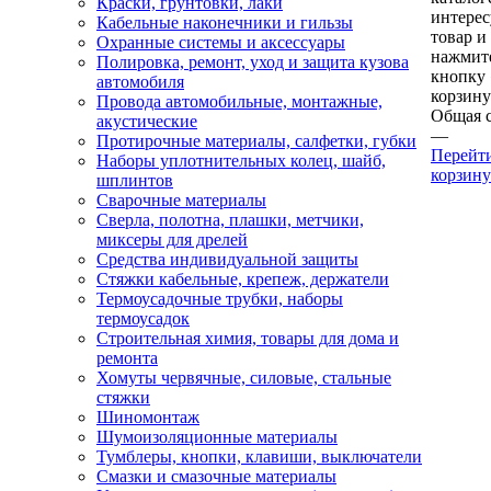
Краски, грунтовки, лаки
интере
Кабельные наконечники и гильзы
товар и
Охранные системы и аксессуары
нажмит
Полировка, ремонт, уход и защита кузова
кнопку
автомобиля
корзину
Провода автомобильные, монтажные,
Общая 
акустические
—
Протирочные материалы, салфетки, губки
Перейт
Наборы уплотнительных колец, шайб,
корзину
шплинтов
Сварочные материалы
Сверла, полотна, плашки, метчики,
миксеры для дрелей
Средства индивидуальной защиты
Стяжки кабельные, крепеж, держатели
Термоусадочные трубки, наборы
термоусадок
Строительная химия, товары для дома и
ремонта
Хомуты червячные, силовые, стальные
стяжки
Шиномонтаж
Шумоизоляционные материалы
Тумблеры, кнопки, клавиши, выключатели
Смазки и смазочные материалы