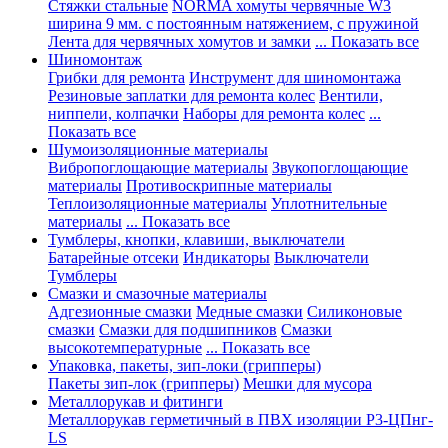
Стяжки стальные
NORMA хомуты червячные W3
ширина 9 мм. с постоянным натяжением, с пружиной
Лента для червячных хомутов и замки
... Показать все
Шиномонтаж
Грибки для ремонта
Инструмент для шиномонтажа
Резиновые заплатки для ремонта колес
Вентили,
ниппели, колпачки
Наборы для ремонта колес
...
Показать все
Шумоизоляционные материалы
Вибропоглощающие материалы
Звукопоглощающие
материалы
Противоскрипные материалы
Теплоизоляционные материалы
Уплотнительные
материалы
... Показать все
Тумблеры, кнопки, клавиши, выключатели
Батарейные отсеки
Индикаторы
Выключатели
Тумблеры
Смазки и смазочные материалы
Адгезионные смазки
Медные смазки
Силиконовые
смазки
Смазки для подшипников
Смазки
высокотемпературные
... Показать все
Упаковка, пакеты, зип-локи (грипперы)
Пакеты зип-лок (грипперы)
Мешки для мусора
Металлорукав и фитинги
Металлорукав герметичный в ПВХ изоляции Р3-ЦПнг-
LS