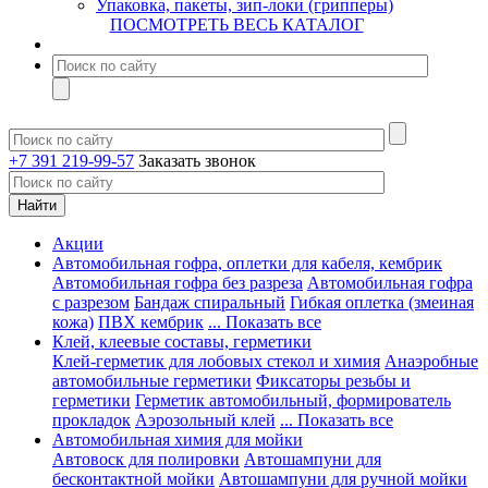
Упаковка, пакеты, зип-локи (грипперы)
ПОСМОТРЕТЬ ВЕСЬ КАТАЛОГ
+7 391 219-99-57
Заказать звонок
Акции
Автомобильная гофра, оплетки для кабеля, кембрик
Автомобильная гофра без разреза
Автомобильная гофра
с разрезом
Бандаж спиральный
Гибкая оплетка (змеиная
кожа)
ПВХ кембрик
... Показать все
Клей, клеевые составы, герметики
Клей-герметик для лобовых стекол и химия
Анаэробные
автомобильные герметики
Фиксаторы резьбы и
герметики
Герметик автомобильный, формирователь
прокладок
Аэрозольный клей
... Показать все
Автомобильная химия для мойки
Автовоск для полировки
Автошампуни для
бесконтактной мойки
Автошампуни для ручной мойки