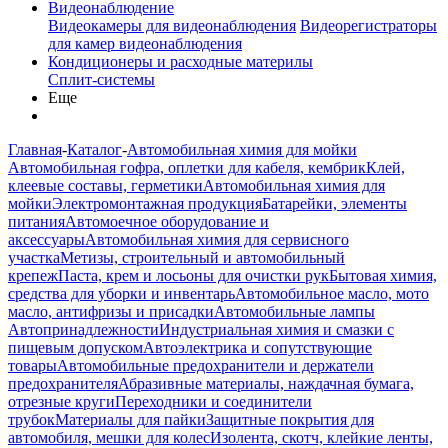
Видеонаблюдение
Видеокамеры для видеонаблюдения
Видеорегистраторы
для камер видеонаблюдения
Кондиционеры и расходные материлы
Сплит-системы
Еще
Главная
-
Каталог
-
Автомобильная химия для мойки
Автомобильная гофра, оплетки для кабеля, кембрик
Клей,
клеевые составы, герметики
Автомобильная химия для
мойки
Электромонтажная продукция
Батарейки, элементы
питания
Автомоечное оборудование и
аксессуары
Автомобильная химия для сервисного
участка
Метизы, строительный и автомобильный
крепеж
Паста, крем и лосьоны для очистки рук
Бытовая химия,
средства для уборки и инвентарь
Автомобильное масло, мото
масло, антифризы и присадки
Автомобильные лампы
Автопринадлежности
Индустриальная химия и смазки с
пищевым допуском
Автоэлектрика и сопутствующие
товары
Автомобильные предохранители и держатели
предохранителя
Абразивные материалы, наждачная бумага,
отрезные круги
Переходники и соединители
трубок
Материалы для пайки
Защитные покрытия для
автомобиля, мешки для колес
Изолента, скотч, клейкие ленты,