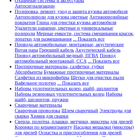
Охранные системы и аксессуары
Автосигнализации
Полировка, ремонт, уход и защита кузова автомобиля
Автополироли для кузова цветные
Антикоррозийные
покрытия
Глина для очистки кузова автомобиля
Удалители царапин, цветные и универсальные
полироли
Мерные емкости, система смешивания красок,
лопатки для размешивания
... Показать все
Провода автомобильные, монтажные, акустические
Витая пара
Греющий кабель
Акустический кабель
Провод автомобильный медный, ПГВА
Провод
автомобильный монтажный, CCA
... Показать все
Протирочные материалы, салфетки, губки
Абсорбьенты
Бумажные протирочные материалы
Салфетки из микрофибры
Щетки для очистки пыли
Вафельное полотно
... Показать все
Наборы уплотнительных колец, шайб, шплинтов
Наборы резиновых уплотнительных колец
Наборы
шайб, шплинтов, пружин
Сварочные материалы
Сварочная проволока
Шлем сварочный
Электроды для
сварки
Химия для сварки
Сверла, полотна, плашки, метчики, миксеры для дрелей
Коронки по керамограниту
Насадки мешалки (миксеры)
для дрелей
Оснастка и приспособления для дрелей