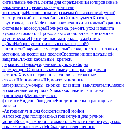
сигнальные ленты, ленты для ограждений
Изолированные
наконечники, разъемы, соединители,
коннекторы
Наконечники и разъемы без изоляции
Ручной,
электрический и автомобильный инструмент
Краски,
грунтовки, лаки
Кабельные наконечники и гильзы
Охранные
системы и аксессуары
Полировка, ремонт, уход и защита
кузова автомобиля
Провода автомобильные, монтажные,
акустические
Протирочные материалы, салфетки,
губки
Наборы уплотнительных колец, шайб,
шплинтов
Сварочные материалы
Сверла, полотна, плашки,
метчики, миксеры для дрелей
Средства индивидуальной
защиты
Стяжки кабельные, крепеж,
держатели
Термоусадочные трубки, наборы
термоусадок
Строительная химия, товары для дома и
ремонта
Хомуты червячные, силовые, стальные
стяжки
Шиномонтаж
Шумоизоляционные
материалы
Тумблеры, кнопки, клавиши, выключатели
Смазки
и смазочные материалы
Упаковка, пакеты, зип-локи
(грипперы)
Металлорукав и
фитинги
Видеонаблюдение
Кондиционеры и расходные
материлы
-
Автошампуни для бесконтактной мойки
Автовоск для полировки
Автошампуни для ручной
мойки
Воск для мойки автомобиля
Очистители битума, смол,
наклеек и насекомых
Мойка двигателя, пенные