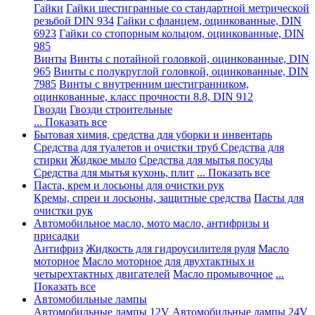
Гайки
Гайки шестигранные со стандартной метрической
резьбой DIN 934
Гайки с фланцем, оцинкованные, DIN
6923
Гайки со стопорным кольцом, оцинкованные, DIN
985
Винты
Винты с потайной головкой, оцинкованные, DIN
965
Винты с полукруглой головкой, оцинкованные, DIN
7985
Винты с внутренним шестигранником,
оцинкованные, класс прочности 8.8, DIN 912
Гвозди
Гвозди строительные
... Показать все
Бытовая химия, средства для уборки и инвентарь
Средства для туалетов и очистки труб
Средства для
стирки
Жидкое мыло
Средства для мытья посуды
Средства для мытья кухонь, плит
... Показать все
Паста, крем и лосьоны для очистки рук
Кремы, спреи и лосьоны, защитные средства
Пасты для
очистки рук
Автомобильное масло, мото масло, антифризы и
присадки
Антифриз
Жидкость для гидроусилителя руля
Масло
моторное
Масло моторное для двухтактных и
четырехтактных двигателей
Масло промывочное
...
Показать все
Автомобильные лампы
Автомобильные лампы 12V
Автомобильные лампы 24V