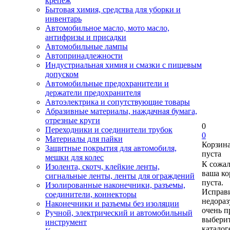
крепеж
Бытовая химия, средства для уборки и
инвентарь
Автомобильное масло, мото масло,
антифризы и присадки
Автомобильные лампы
Автопринадлежности
Индустриальная химия и смазки с пищевым
допуском
Автомобильные предохранители и
держатели предохранителя
Автоэлектрика и сопутствующие товары
Абразивные материалы, наждачная бумага,
отрезные круги
0
Переходники и соединители трубок
0
Материалы для пайки
Корзин
Защитные покрытия для автомобиля,
пуста
мешки для колес
К сожа
Изолента, скотч, клейкие ленты,
ваша ко
сигнальные ленты, ленты для ограждений
пуста.
Изолированные наконечники, разъемы,
Исправи
соединители, коннекторы
недора
Наконечники и разъемы без изоляции
очень п
Ручной, электрический и автомобильный
выберит
инструмент
каталог