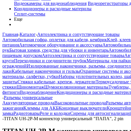
Видеокамеры для видеонаблюдения
Видеорегистраторы 
Кондиционеры и расходные материлы
Сплит-системы
Еще
Главная
-
Каталог
-
Автоэлектрика и сопутствующие товары
Автомобильная гофра, оплетки для кабеля, кембрик
Клей, клеев
питания
Автомоечное оборудование и аксессуары
Автомобильна
рук
Бытовая химия, средства для уборки и инвентарь
Автомобиль
пищевым допуском
Автоэлектрика и сопутствующие товары
Ав
круги
Переходники и соединители трубок
Материалы для пайки
ограждений
Изолированные наконечники, разъемы, соединител
лаки
Кабельные наконечники и гильзы
Охранные системы и акс
материалы, салфетки, губки
Наборы уплотнительных колец, ша
защиты
Стяжки кабельные, крепеж, держатели
Термоусадочные 
стяжки
Шиномонтаж
Шумоизоляционные материалы
Тумблеры,
фитинги
Видеонаблюдение
Кондиционеры и расходные матери
-
Разъемы универсальные
Аккумуляторные провода
Высоковольтные провода
Разъемы ав
зажигания
Клеммы для АКБ
Концевые выключатели
Кронштейны
замка
Радиотовары
Реле и колодки
Сирены для автосигнализаци
-
TITAN UH-2P-M коннектор универсальный "ПАПА", 2 pin
TITAN UH-2P-M коннектор универсаль