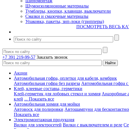
Шиномонтаж
Шумоизоляционные материалы
Тумблеры, кнопки, клавиши, выключатели
Смазки и смазочные материалы
Упаковка, пакеты, зип-локи (грипперы)
ПОСМОТРЕТЬ ВЕСЬ КА
+7 391 219-99-57
Заказать звонок
Акции
Автомобильная гофра, оплетки для кабеля, кембрик
Автомобильная гофра без разреза
Автомобильная гофра с
Клей, клеевые составы, герметики
Клей-герметик для лобовых стекол и химия
Анаэробные 
клей
... Показать все
Автомобильная химия для мойки
Автовоск для полировки
Автошампуни для бесконтактно
Показать все
Электромонтажная продукция
Вилки для электросетей
Вилки с выключателем и реле
Се