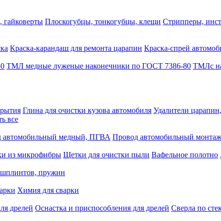
, гайковерты
Плоскогубцы, тонкогубцы, клещи
Стрипперы, инст
ска
Краска-карандаш для ремонта царапин
Краска-спрей автомоб
80
ТМЛ медные луженые наконечники по ГОСТ 7386-80
ТМЛс на
крытия
Глина для очистки кузова автомобиля
Удалители царапин
ть все
 автомобильный медный, ПГВА
Провод автомобильный монта
ки из микрофибры
Щетки для очистки пыли
Вафельное полотно
 шплинтов, пружин
варки
Химия для сварки
ля дрелей
Оснастка и приспособления для дрелей
Сверла по сте