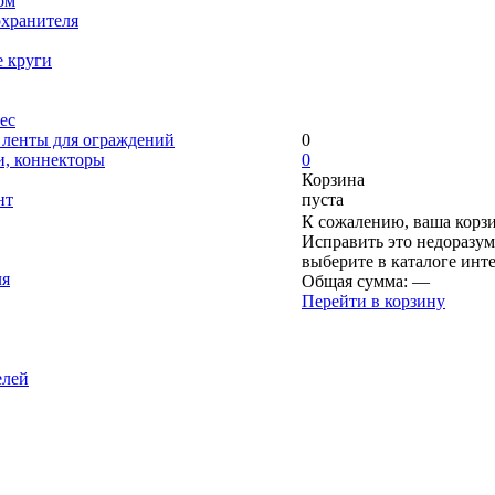
ом
охранителя
е круги
ес
, ленты для ограждений
0
и, коннекторы
0
Корзина
нт
пуста
К сожалению, ваша корзи
Исправить это недоразум
выберите в каталоге инт
ля
Общая сумма:
—
Перейти в корзину
елей