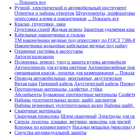
... Показать все
Ручной, электрический и автомобильный инструмент
Отвертки и наборы отверток
Шуруповерты, перфораторы
опрессовки клемм и наконечников
... Показать все
Краски, грунтовки, лаки
Грунтовки-спрей
Жидкая резина
Защитная удаляемая кра
Кабельные наконечники и гильзы
ТМ наконечники медные под опрессовку по ГОСТ 7386-
Наконечники кольцевые кабельные медные под пайку
Охранные системы и аксессуары
Автосигнализации
Полировка, ремонт, уход и защита кузова автомобиля
Автополироли для кузова цветные
Антикоррозийные по
смешивания красок, лопатки для размешивания
... Показа
Провода автомобильные, монтажные, акустические
Витая пара
Греющий кабель
Акустический кабель
Провод
Протирочные материалы, салфетки, губки
Абсорбьенты
Бумажные протирочные материалы
Салфет
Наборы уплотнительных колец, шайб, шплинтов
Наборы резиновых уплотнительных колец
Наборы шайб,
Сварочные материалы
Сварочная проволока
Шлем сварочный
Электроды для с
Сверла, полотна, плашки, метчики, миксеры для дрелей
Коронки по керамограниту
Насадки мешалки (миксеры) д
Средства индивидуальной защиты