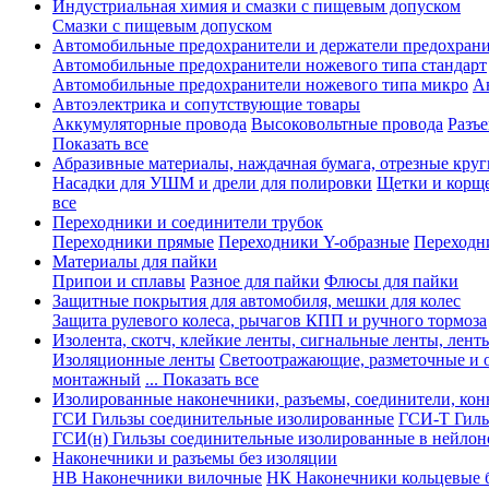
Индустриальная химия и смазки с пищевым допуском
Смазки с пищевым допуском
Автомобильные предохранители и держатели предохрани
Автомобильные предохранители ножевого типа стандарт
Автомобильные предохранители ножевого типа микро
А
Автоэлектрика и сопутствующие товары
Аккумуляторные провода
Высоковольтные провода
Разъ
Показать все
Абразивные материалы, наждачная бумага, отрезные круг
Насадки для УШМ и дрели для полировки
Щетки и корщ
все
Переходники и соединители трубок
Переходники прямые
Переходники Y-образные
Переходн
Материалы для пайки
Припои и сплавы
Разное для пайки
Флюсы для пайки
Защитные покрытия для автомобиля, мешки для колес
Защита рулевого колеса, рычагов КПП и ручного тормоза
Изолента, скотч, клейкие ленты, сигнальные ленты, лент
Изоляционные ленты
Светоотражающие, разметочные и 
монтажный
... Показать все
Изолированные наконечники, разъемы, соединители, ко
ГСИ Гильзы соединительные изолированные
ГСИ-Т Гиль
ГСИ(н) Гильзы соединительные изолированные в нейлон
Наконечники и разъемы без изоляции
НВ Наконечники вилочные
НК Наконечники кольцевые б