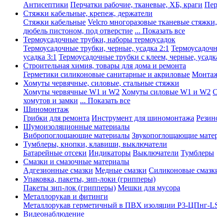
Антисептики
Перчатки рабочие, тканевые, ХБ, краги
Пер
Стяжки кабельные, крепеж, держатели
Стяжки кабельные
Velcro многоразовые тканевые стяжки
дюбель пистоном, под отверстие
... Показать все
Термоусадочные трубки, наборы термоусадок
Термоусадочные трубки, черные, усадка 2:1
Термоусадочны
усадка 3:1
Термоусадочные трубки с клеем, черные, усадка
Строительная химия, товары для дома и ремонта
Герметики силиконовые санитарные и акриловые
Монтаж
Хомуты червячные, силовые, стальные стяжки
Хомуты червячные W1 и W2
Хомуты силовые W1 и W2
С
хомутов и замки
... Показать все
Шиномонтаж
Грибки для ремонта
Инструмент для шиномонтажа
Резин
Шумоизоляционные материалы
Вибропоглощающие материалы
Звукопоглощающие мате
Тумблеры, кнопки, клавиши, выключатели
Батарейные отсеки
Индикаторы
Выключатели
Тумблеры
Смазки и смазочные материалы
Адгезионные смазки
Медные смазки
Силиконовые смазк
Упаковка, пакеты, зип-локи (грипперы)
Пакеты зип-лок (грипперы)
Мешки для мусора
Металлорукав и фитинги
Металлорукав герметичный в ПВХ изоляции Р3-ЦПнг-L
Видеонаблюдение