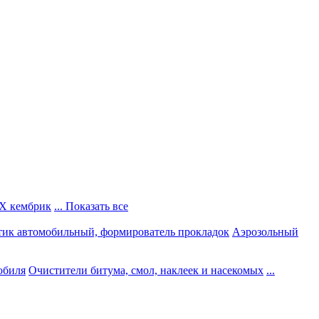
Х кембрик
... Показать все
тик автомобильный, формирователь прокладок
Аэрозольный
обиля
Очистители битума, смол, наклеек и насекомых
...