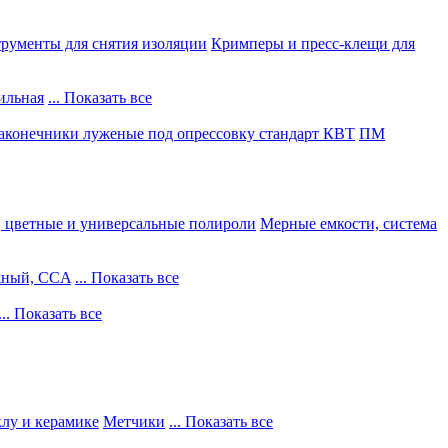
рументы для снятия изоляции
Кримперы и пресс-клещи для
ильная
... Показать все
конечники луженые под опрессовку стандарт КВТ
ПМ
, цветные и универсальные полироли
Мерные емкости, система
жный, CCA
... Показать все
... Показать все
клу и керамике
Метчики
... Показать все