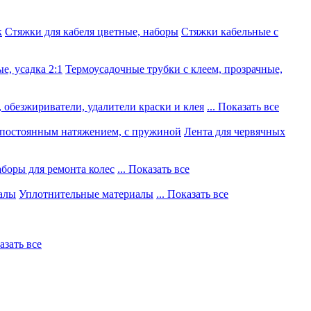
к
Стяжки для кабеля цветные, наборы
Стяжки кабельные с
е, усадка 2:1
Термоусадочные трубки с клеем, прозрачные,
 обезжириватели, удалители краски и клея
... Показать все
постоянным натяжением, с пружиной
Лента для червячных
боры для ремонта колес
... Показать все
алы
Уплотнительные материалы
... Показать все
казать все