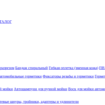
ТАЛОГ
 разрезом
Бандаж спиральный
Гибкая оплетка (змеиная кожа)
ПВ
автомобильные герметики
Фиксаторы резьбы и герметики
Герме
й мойки
Автошампуни для ручной мойки
Воск для мойки автом
тевые шнуры, тройники, адаптеры и удлинители