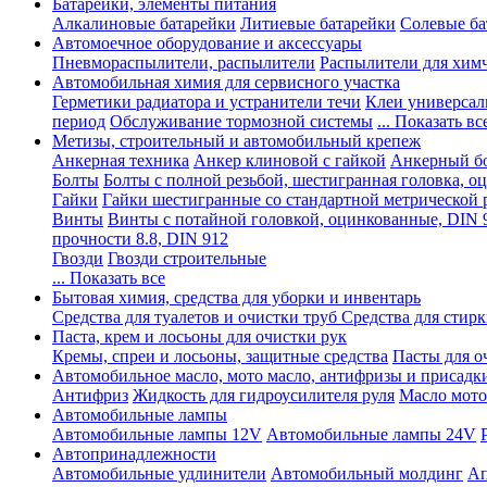
Батарейки, элементы питания
Алкалиновые батарейки
Литиевые батарейки
Солевые ба
Автомоечное оборудование и аксессуары
Пневмораспылители, распылители
Распылители для хим
Автомобильная химия для сервисного участка
Герметики радиатора и устранители течи
Клеи универсал
период
Обслуживание тормозной системы
... Показать вс
Метизы, строительный и автомобильный крепеж
Анкерная техника
Анкер клиновой с гайкой
Анкерный бо
Болты
Болты с полной резьбой, шестигранная головка, 
Гайки
Гайки шестигранные со стандартной метрической 
Винты
Винты с потайной головкой, оцинкованные, DIN 
прочности 8.8, DIN 912
Гвозди
Гвозди строительные
... Показать все
Бытовая химия, средства для уборки и инвентарь
Средства для туалетов и очистки труб
Средства для стир
Паста, крем и лосьоны для очистки рук
Кремы, спреи и лосьоны, защитные средства
Пасты для о
Автомобильное масло, мото масло, антифризы и присадк
Антифриз
Жидкость для гидроусилителя руля
Масло мото
Автомобильные лампы
Автомобильные лампы 12V
Автомобильные лампы 24V
Автопринадлежности
Автомобильные удлинители
Автомобильный молдинг
Ап