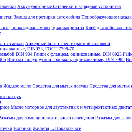
тарейки
Аккумуляторные батарейки и зарядные устройства
чистки
Замша для протирки автомобиля
Пенообразующие насадк
ьные, эпоксидные смолы, цианоакрилаты
Клей для лобовых стек
е
лт с гайкой
Анкерный болт с шестигранной головкой
оцинкованные, DIN933, ГОСТ 7798-70
резьбой DIN 934
Гайки с фланцем, оцинкованные, DIN 6923
Гайк
965
Винты с полукруглой головкой, оцинкованные, DIN 7985
Ви
ки
Жидкое мыло
Средства для мытья посуды
Средства для мытья 
чистки рук
и
рное
Масло моторное для двухтактных и четырехтактных двига
Разъемы для ламп дополнительного освещения
Разъемы для гало
течки
Воронки
Жилеты
... Показать все