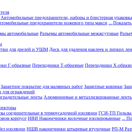
теля
Автомобильные предохранители, наборы и блистерная упаковк
втомобильные предохранители ножевого типа макси
... Показать
емы автомобильные
Разъемы автомобильные межжгутовые
Разъе
и
етки для дрелей и УШМ
Диск для удаления наклеек и липких ле
ики Г-образные
Переходники Т-образные
Переходники Х-образ
Защитное покрытие для малярных работ
Защитные коврики
Защ
ы для ограждений
оградительные ленты
Алюминиевые и металлизированные лент
ннекторы
зы соединительные в термоусадочной изоляции
ГСИ-ТП Гильзы 
овом корпусе
НВИ Наконечники вилочные изолированные
... П
ез изоляции
НШВ наконечники штыревые втулочные
РП-М Раз