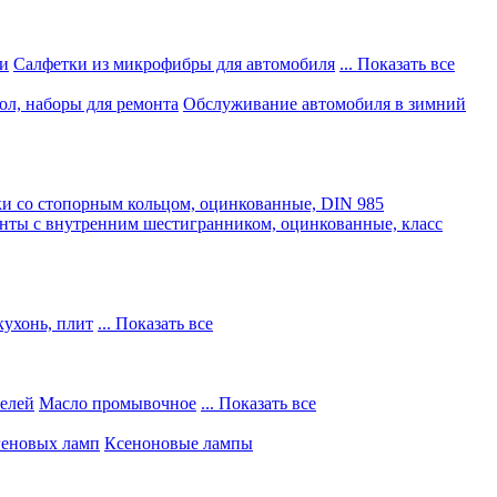
и
Салфетки из микрофибры для автомобиля
... Показать все
ол, наборы для ремонта
Обслуживание автомобиля в зимний
и со стопорным кольцом, оцинкованные, DIN 985
нты с внутренним шестигранником, оцинкованные, класс
кухонь, плит
... Показать все
телей
Масло промывочное
... Показать все
геновых ламп
Ксеноновые лампы