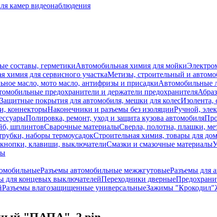
для камер видеонаблюдения
ые составы, герметики
Автомобильная химия для мойки
Электро
я химия для сервисного участка
Метизы, строительный и автом
ное масло, мото масло, антифризы и присадки
Автомобильные
томобильные предохранители и держатели предохранителя
Абраз
Защитные покрытия для автомобиля, мешки для колес
Изолента, 
и, коннекторы
Наконечники и разъемы без изоляции
Ручной, эле
ессуары
Полировка, ремонт, уход и защита кузова автомобиля
Про
йб, шплинтов
Сварочные материалы
Сверла, полотна, плашки, ме
трубки, наборы термоусадок
Строительная химия, товары для дом
 кнопки, клавиши, выключатели
Смазки и смазочные материалы
У
лы
томобильные
Разъемы автомобильные межжгутовые
Разъемы для 
 для концевых выключателей
Переходники дверные
Предохранит
й
Разъемы влагозащищенные универсальные
Зажимы "Крокодил"
ный "ПАПА", 2 pin