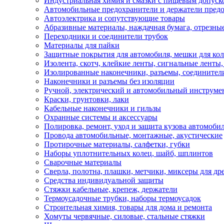
Индустриальная химия и смазки с пищевым допуск
Автомобильные предохранители и держатели пред
Автоэлектрика и сопутствующие товары
Абразивные материалы, наждачная бумага, отрезны
Переходники и соединители трубок
Материалы для пайки
Защитные покрытия для автомобиля, мешки для кол
Изолента, скотч, клейкие ленты, сигнальные ленты
Изолированные наконечники, разъемы, соединител
Наконечники и разъемы без изоляции
Ручной, электрический и автомобильный инструме
Краски, грунтовки, лаки
Кабельные наконечники и гильзы
Охранные системы и аксессуары
Полировка, ремонт, уход и защита кузова автомоби
Провода автомобильные, монтажные, акустические
Протирочные материалы, салфетки, губки
Наборы уплотнительных колец, шайб, шплинтов
Сварочные материалы
Сверла, полотна, плашки, метчики, миксеры для др
Средства индивидуальной защиты
Стяжки кабельные, крепеж, держатели
Термоусадочные трубки, наборы термоусадок
Строительная химия, товары для дома и ремонта
Хомуты червячные, силовые, стальные стяжки