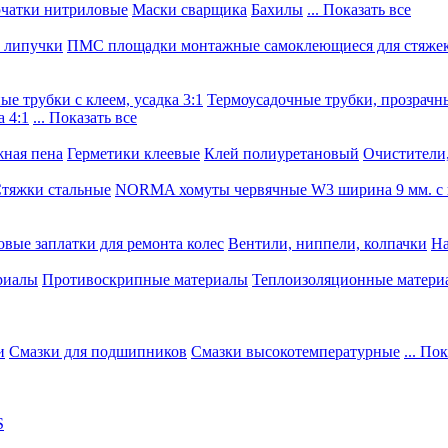
чатки нитриловые
Маски сварщика
Бахилы
... Показать все
, липучки
ПМС площадки монтажные самоклеющиеся для стяже
е трубки с клеем, усадка 3:1
Термоусадочные трубки, прозрачны
 4:1
... Показать все
ная пена
Герметики клеевые
Клей полиуретановый
Очистители,
тяжки стальные
NORMA хомуты червячные W3 ширина 9 мм. с 
овые заплатки для ремонта колес
Вентили, ниппели, колпачки
На
риалы
Противоскрипные материалы
Теплоизоляционные матери
и
Смазки для подшипников
Смазки высокотемпературные
... По
S