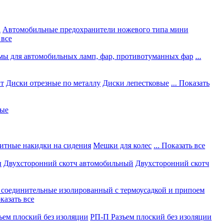
а
Автомобильные предохранители ножевого типа мини
 все
мы для автомобильных ламп, фар, противотуманных фар
...
нт
Диски отрезные по металлу
Диски лепестковые
... Показать
ные
итные накидки на сидения
Мешки для колес
... Показать все
ы
Двухсторонний скотч автомобильный
Двухсторонний скотч
соединительные изолированный с термоусадкой и припоем
оказать все
ъем плоский без изоляции
РП-П Разъем плоский без изоляции