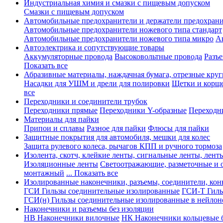
Индустриальная химия и смазки с пищевым допуском
Смазки с пищевым допуском
Автомобильные предохранители и держатели предохрани
Автомобильные предохранители ножевого типа стандарт
Автомобильные предохранители ножевого типа микро
А
Автоэлектрика и сопутствующие товары
Аккумуляторные провода
Высоковольтные провода
Разъ
Показать все
Абразивные материалы, наждачная бумага, отрезные круг
Насадки для УШМ и дрели для полировки
Щетки и корщ
все
Переходники и соединители трубок
Переходники прямые
Переходники Y-образные
Переходн
Материалы для пайки
Припои и сплавы
Разное для пайки
Флюсы для пайки
Защитные покрытия для автомобиля, мешки для колес
Защита рулевого колеса, рычагов КПП и ручного тормоза
Изолента, скотч, клейкие ленты, сигнальные ленты, лент
Изоляционные ленты
Светоотражающие, разметочные и 
монтажный
... Показать все
Изолированные наконечники, разъемы, соединители, ко
ГСИ Гильзы соединительные изолированные
ГСИ-Т Гиль
ГСИ(н) Гильзы соединительные изолированные в нейлон
Наконечники и разъемы без изоляции
НВ Наконечники вилочные
НК Наконечники кольцевые б