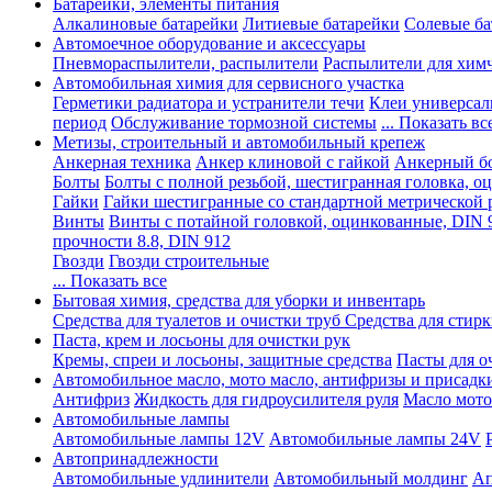
Батарейки, элементы питания
Алкалиновые батарейки
Литиевые батарейки
Солевые ба
Автомоечное оборудование и аксессуары
Пневмораспылители, распылители
Распылители для хим
Автомобильная химия для сервисного участка
Герметики радиатора и устранители течи
Клеи универсал
период
Обслуживание тормозной системы
... Показать вс
Метизы, строительный и автомобильный крепеж
Анкерная техника
Анкер клиновой с гайкой
Анкерный бо
Болты
Болты с полной резьбой, шестигранная головка, 
Гайки
Гайки шестигранные со стандартной метрической 
Винты
Винты с потайной головкой, оцинкованные, DIN 
прочности 8.8, DIN 912
Гвозди
Гвозди строительные
... Показать все
Бытовая химия, средства для уборки и инвентарь
Средства для туалетов и очистки труб
Средства для стир
Паста, крем и лосьоны для очистки рук
Кремы, спреи и лосьоны, защитные средства
Пасты для о
Автомобильное масло, мото масло, антифризы и присадк
Антифриз
Жидкость для гидроусилителя руля
Масло мото
Автомобильные лампы
Автомобильные лампы 12V
Автомобильные лампы 24V
Автопринадлежности
Автомобильные удлинители
Автомобильный молдинг
Ап