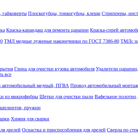
, гайковерты
Плоскогубцы, тонкогубцы, клещи
Стрипперы, инст
ска
Краска-карандаш для ремонта царапин
Краска-спрей автомоб
80
ТМЛ медные луженые наконечники по ГОСТ 7386-80
ТМЛс на
крытия
Глина для очистки кузова автомобиля
Удалители царапин
ть все
 автомобильный медный, ПГВА
Провод автомобильный монта
ки из микрофибры
Щетки для очистки пыли
Вафельное полотно
 шплинтов, пружин
варки
Химия для сварки
ля дрелей
Оснастка и приспособления для дрелей
Сверла по сте