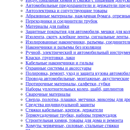
Индустриальная химия и смазки с пищевым допуск
Автомобильные предохранители и держатели пред
Автоэлектрика и сопутствующие товары
Абразивные материалы, наждачная бумага, отрезны
Переходники и соединители трубок
Материалы для пайки
Защитные покрытия для автомобиля, мешки для кол
Изолента, скотч, клейкие ленты, сигнальные ленты
Изолированные наконечники, разъемы, соединител
Наконечники и разъемы без изоляции
Ручной, электрический и автомобильный инструме
Краски, грунтовки, лаки
Кабельные наконечники и гильзы
Охранные системы и аксессуары
Полировка, ремонт, уход и защита кузова автомоби
Провода автомобильные, монтажные, акустические
Протирочные материалы, салфетки, губки
Наборы уплотнительных колец, шайб, шплинтов
Сварочные материалы
Сверла, полотна, плашки, метчики, миксеры для др
Средства индивидуальной защиты
Стяжки кабельные, крепеж, держатели
Термоусадочные трубки, наборы термоусадок
Строительная химия, товары для дома и ремонта
Хомуты червячные, силовые, стальные стяжки