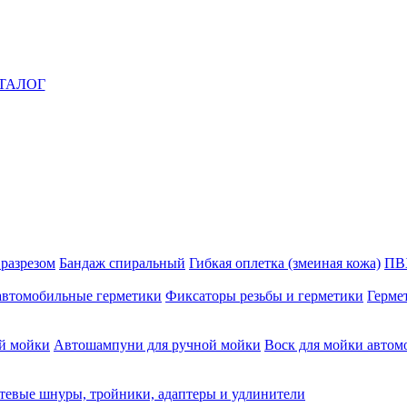
ТАЛОГ
 разрезом
Бандаж спиральный
Гибкая оплетка (змеиная кожа)
ПВ
автомобильные герметики
Фиксаторы резьбы и герметики
Герме
й мойки
Автошампуни для ручной мойки
Воск для мойки автом
тевые шнуры, тройники, адаптеры и удлинители