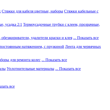
к
Стяжки для кабеля цветные, наборы
Стяжки кабельные с
е, усадка 2:1
Термоусадочные трубки с клеем, прозрачные,
 обезжириватели, удалители краски и клея
... Показать все
постоянным натяжением, с пружиной
Лента для червячных
боры для ремонта колес
... Показать все
алы
Уплотнительные материалы
... Показать все
казать все