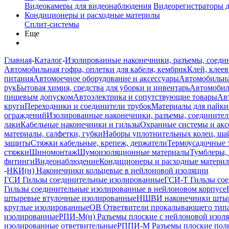
Видеокамеры для видеонаблюдения
Видеорегистраторы 
Кондиционеры и расходные материлы
Сплит-системы
Еще
Главная
-
Каталог
-
Изолированные наконечники, разъемы, соеди
Автомобильная гофра, оплетки для кабеля, кембрик
Клей, клеев
питания
Автомоечное оборудование и аксессуары
Автомобильна
рук
Бытовая химия, средства для уборки и инвентарь
Автомобиль
пищевым допуском
Автоэлектрика и сопутствующие товары
Ав
круги
Переходники и соединители трубок
Материалы для пайки
ограждений
Изолированные наконечники, разъемы, соединител
лаки
Кабельные наконечники и гильзы
Охранные системы и акс
материалы, салфетки, губки
Наборы уплотнительных колец, ша
защиты
Стяжки кабельные, крепеж, держатели
Термоусадочные 
стяжки
Шиномонтаж
Шумоизоляционные материалы
Тумблеры,
фитинги
Видеонаблюдение
Кондиционеры и расходные матери
-
НКИ(н) Наконечники кольцевые в нейлоновой изоляции
ГСИ Гильзы соединительные изолированные
ГСИ-Т Гильзы сое
Гильзы соединительные изолированные в нейлоновом корпусе
штыревые втулочные изолированные
НШВИ наконечники штыр
круглые изолированные
ОВ Ответвители прокалывающего типа
изолированные
РПИ-М(н) Разъемы плоские с нейлоновой изол
изолированные ответвительные
РППИ-М Разъемы плоские пол