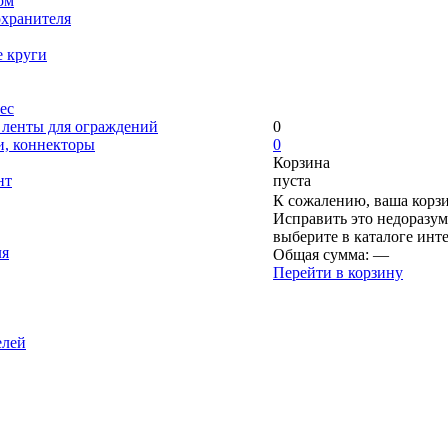
ом
охранителя
е круги
ес
, ленты для ограждений
0
и, коннекторы
0
Корзина
нт
пуста
К сожалению, ваша корзи
Исправить это недоразум
выберите в каталоге инт
ля
Общая сумма:
—
Перейти в корзину
елей