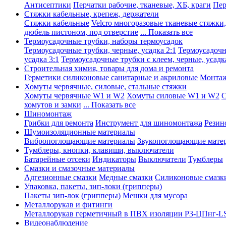
Антисептики
Перчатки рабочие, тканевые, ХБ, краги
Пер
Стяжки кабельные, крепеж, держатели
Стяжки кабельные
Velcro многоразовые тканевые стяжки
дюбель пистоном, под отверстие
... Показать все
Термоусадочные трубки, наборы термоусадок
Термоусадочные трубки, черные, усадка 2:1
Термоусадочны
усадка 3:1
Термоусадочные трубки с клеем, черные, усадка
Строительная химия, товары для дома и ремонта
Герметики силиконовые санитарные и акриловые
Монтаж
Хомуты червячные, силовые, стальные стяжки
Хомуты червячные W1 и W2
Хомуты силовые W1 и W2
С
хомутов и замки
... Показать все
Шиномонтаж
Грибки для ремонта
Инструмент для шиномонтажа
Резин
Шумоизоляционные материалы
Вибропоглощающие материалы
Звукопоглощающие мате
Тумблеры, кнопки, клавиши, выключатели
Батарейные отсеки
Индикаторы
Выключатели
Тумблеры
Смазки и смазочные материалы
Адгезионные смазки
Медные смазки
Силиконовые смазк
Упаковка, пакеты, зип-локи (грипперы)
Пакеты зип-лок (грипперы)
Мешки для мусора
Металлорукав и фитинги
Металлорукав герметичный в ПВХ изоляции Р3-ЦПнг-L
Видеонаблюдение