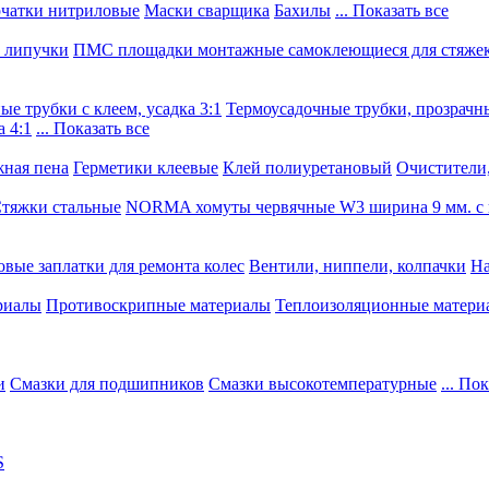
чатки нитриловые
Маски сварщика
Бахилы
... Показать все
, липучки
ПМС площадки монтажные самоклеющиеся для стяже
е трубки с клеем, усадка 3:1
Термоусадочные трубки, прозрачны
 4:1
... Показать все
ная пена
Герметики клеевые
Клей полиуретановый
Очистители,
тяжки стальные
NORMA хомуты червячные W3 ширина 9 мм. с 
овые заплатки для ремонта колес
Вентили, ниппели, колпачки
На
риалы
Противоскрипные материалы
Теплоизоляционные матери
и
Смазки для подшипников
Смазки высокотемпературные
... По
S