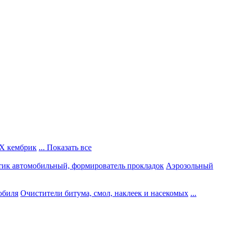
Х кембрик
... Показать все
тик автомобильный, формирователь прокладок
Аэрозольный
обиля
Очистители битума, смол, наклеек и насекомых
...