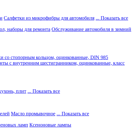
и
Салфетки из микрофибры для автомобиля
... Показать все
ол, наборы для ремонта
Обслуживание автомобиля в зимний
и со стопорным кольцом, оцинкованные, DIN 985
нты с внутренним шестигранником, оцинкованные, класс
кухонь, плит
... Показать все
телей
Масло промывочное
... Показать все
геновых ламп
Ксеноновые лампы