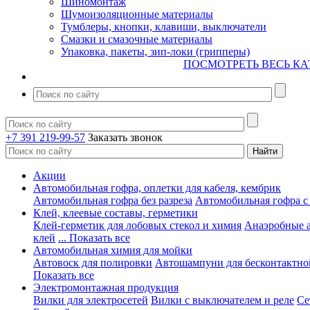
Шиномонтаж
Шумоизоляционные материалы
Тумблеры, кнопки, клавиши, выключатели
Смазки и смазочные материалы
Упаковка, пакеты, зип-локи (грипперы)
ПОСМОТРЕТЬ ВЕСЬ КА
+7 391 219-99-57
Заказать звонок
Акции
Автомобильная гофра, оплетки для кабеля, кембрик
Автомобильная гофра без разреза
Автомобильная гофра с
Клей, клеевые составы, герметики
Клей-герметик для лобовых стекол и химия
Анаэробные 
клей
... Показать все
Автомобильная химия для мойки
Автовоск для полировки
Автошампуни для бесконтактно
Показать все
Электромонтажная продукция
Вилки для электросетей
Вилки с выключателем и реле
Се