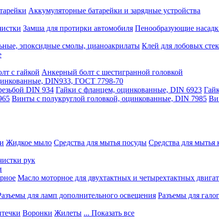
тарейки
Аккумуляторные батарейки и зарядные устройства
чистки
Замша для протирки автомобиля
Пенообразующие насадк
ьные, эпоксидные смолы, цианоакрилаты
Клей для лобовых стек
е
лт с гайкой
Анкерный болт с шестигранной головкой
оцинкованные, DIN933, ГОСТ 7798-70
резьбой DIN 934
Гайки с фланцем, оцинкованные, DIN 6923
Гайк
965
Винты с полукруглой головкой, оцинкованные, DIN 7985
Ви
ки
Жидкое мыло
Средства для мытья посуды
Средства для мытья 
чистки рук
и
рное
Масло моторное для двухтактных и четырехтактных двига
Разъемы для ламп дополнительного освещения
Разъемы для гало
течки
Воронки
Жилеты
... Показать все