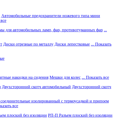
а
Автомобильные предохранители ножевого типа мини
 все
мы для автомобильных ламп, фар, противотуманных фар
...
нт
Диски отрезные по металлу
Диски лепестковые
... Показать
ные
итные накидки на сидения
Мешки для колес
... Показать все
ы
Двухсторонний скотч автомобильный
Двухсторонний скотч
соединительные изолированный с термоусадкой и припоем
оказать все
ъем плоский без изоляции
РП-П Разъем плоский без изоляции