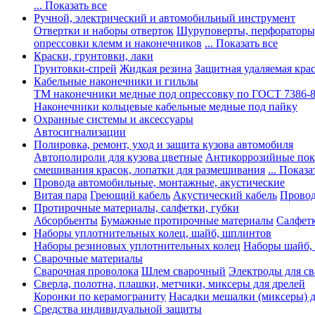
... Показать все
Ручной, электрический и автомобильный инструмент
Отвертки и наборы отверток
Шуруповерты, перфораторы
опрессовки клемм и наконечников
... Показать все
Краски, грунтовки, лаки
Грунтовки-спрей
Жидкая резина
Защитная удаляемая кра
Кабельные наконечники и гильзы
ТМ наконечники медные под опрессовку по ГОСТ 7386-
Наконечники кольцевые кабельные медные под пайку
Охранные системы и аксессуары
Автосигнализации
Полировка, ремонт, уход и защита кузова автомобиля
Автополироли для кузова цветные
Антикоррозийные по
смешивания красок, лопатки для размешивания
... Показа
Провода автомобильные, монтажные, акустические
Витая пара
Греющий кабель
Акустический кабель
Провод
Протирочные материалы, салфетки, губки
Абсорбьенты
Бумажные протирочные материалы
Салфет
Наборы уплотнительных колец, шайб, шплинтов
Наборы резиновых уплотнительных колец
Наборы шайб,
Сварочные материалы
Сварочная проволока
Шлем сварочный
Электроды для с
Сверла, полотна, плашки, метчики, миксеры для дрелей
Коронки по керамограниту
Насадки мешалки (миксеры) д
Средства индивидуальной защиты