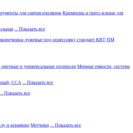
рументы для снятия изоляции
Кримперы и пресс-клещи для
ильная
... Показать все
конечники луженые под опрессовку стандарт КВТ
ПМ
, цветные и универсальные полироли
Мерные емкости, система
жный, CCA
... Показать все
... Показать все
клу и керамике
Метчики
... Показать все