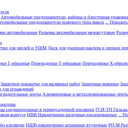
теля
Автомобильные предохранители, наборы и блистерная упаковк
втомобильные предохранители ножевого типа макси
... Показать
емы автомобильные
Разъемы автомобильные межжгутовые
Разъе
и
етки для дрелей и УШМ
Диск для удаления наклеек и липких ле
ики Г-образные
Переходники Т-образные
Переходники Х-образ
Защитное покрытие для малярных работ
Защитные коврики
Защ
ы для ограждений
оградительные ленты
Алюминиевые и металлизированные лент
ннекторы
зы соединительные в термоусадочной изоляции
ГСИ-ТП Гильзы 
овом корпусе
НВИ Наконечники вилочные изолированные
... П
ез изоляции
НШВ наконечники штыревые втулочные
РП-М Раз