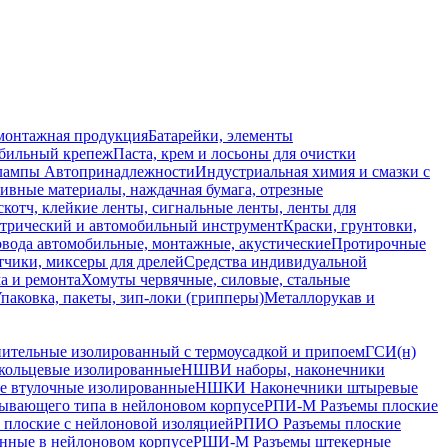
монтажная продукция
Батарейки, элементы
обильный крепеж
Паста, крем и лосьоны для очистки
 лампы
Автопринадлежности
Индустриальная химия и смазки с
ивные материалы, наждачная бумага, отрезные
скотч, клейкие ленты, сигнальные ленты, ленты для
ктрический и автомобильный инструмент
Краски, грунтовки,
вода автомобильные, монтажные, акустические
Протирочные
тчики, миксеры для дрелей
Средства индивидуальной
а и ремонта
Хомуты червячные, силовые, стальные
паковка, пакеты, зип-локи (грипперы)
Металлорукав и
ительные изолированный с термоусадкой и припоем
ГСИ(н)
кольцевые изолированные
НШВИ наборы, наконечники
 втулочные изолированные
НШКИ Наконечники штыревые
ывающего типа в нейлоновом корпусе
РПИ-М Разъемы плоские
 плоские с нейлоновой изоляцией
РПИО Разъемы плоские
нные в нейлоновом корпусе
РШИ-М Разъемы штекерные