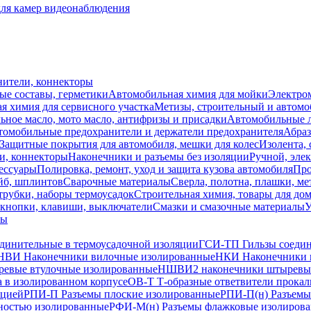
для камер видеонаблюдения
нители, коннекторы
ые составы, герметики
Автомобильная химия для мойки
Электро
я химия для сервисного участка
Метизы, строительный и автом
ное масло, мото масло, антифризы и присадки
Автомобильные
томобильные предохранители и держатели предохранителя
Абраз
Защитные покрытия для автомобиля, мешки для колес
Изолента, 
и, коннекторы
Наконечники и разъемы без изоляции
Ручной, эле
ессуары
Полировка, ремонт, уход и защита кузова автомобиля
Про
йб, шплинтов
Сварочные материалы
Сверла, полотна, плашки, ме
трубки, наборы термоусадок
Строительная химия, товары для дом
 кнопки, клавиши, выключатели
Смазки и смазочные материалы
У
лы
динительные в термоусадочной изоляции
ГСИ-ТП Гильзы соедин
НВИ Наконечники вилочные изолированные
НКИ Наконечники 
евые втулочные изолированные
НШВИ2 наконечники штыревые
 в изолированном корпусе
ОВ-Т Т-образные ответвители прокал
яцией
РПИ-П Разъемы плоские изолированные
РПИ-П(н) Разъемы
ностью изолированные
РФИ-М(н) Разъемы флажковые изолирова