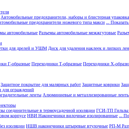
теля
Автомобильные предохранители, наборы и блистерная упаковк
втомобильные предохранители ножевого типа макси
... Показать
емы автомобильные
Разъемы автомобильные межжгутовые
Разъе
и
етки для дрелей и УШМ
Диск для удаления наклеек и липких ле
ики Г-образные
Переходники Т-образные
Переходники Х-образ
Защитное покрытие для малярных работ
Защитные коврики
Защ
ы для ограждений
оградительные ленты
Алюминиевые и металлизированные лент
ннекторы
зы соединительные в термоусадочной изоляции
ГСИ-ТП Гильзы 
овом корпусе
НВИ Наконечники вилочные изолированные
... П
ез изоляции
НШВ наконечники штыревые втулочные
РП-М Раз