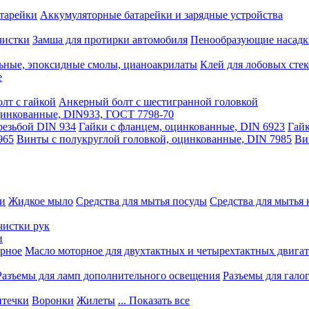
тарейки
Аккумуляторные батарейки и зарядные устройства
чистки
Замша для протирки автомобиля
Пенообразующие насадк
ьные, эпоксидные смолы, цианоакрилаты
Клей для лобовых стек
е
лт с гайкой
Анкерный болт с шестигранной головкой
оцинкованные, DIN933, ГОСТ 7798-70
резьбой DIN 934
Гайки с фланцем, оцинкованные, DIN 6923
Гайк
965
Винты с полукруглой головкой, оцинкованные, DIN 7985
Ви
ки
Жидкое мыло
Средства для мытья посуды
Средства для мытья 
чистки рук
и
рное
Масло моторное для двухтактных и четырехтактных двига
Разъемы для ламп дополнительного освещения
Разъемы для гало
течки
Воронки
Жилеты
... Показать все