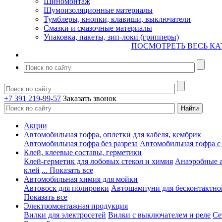
Шиномонтаж
Шумоизоляционные материалы
Тумблеры, кнопки, клавиши, выключатели
Смазки и смазочные материалы
Упаковка, пакеты, зип-локи (грипперы)
ПОСМОТРЕТЬ ВЕСЬ КА
+7 391 219-99-57
Заказать звонок
Акции
Автомобильная гофра, оплетки для кабеля, кембрик
Автомобильная гофра без разреза
Автомобильная гофра с
Клей, клеевые составы, герметики
Клей-герметик для лобовых стекол и химия
Анаэробные 
клей
... Показать все
Автомобильная химия для мойки
Автовоск для полировки
Автошампуни для бесконтактно
Показать все
Электромонтажная продукция
Вилки для электросетей
Вилки с выключателем и реле
Се