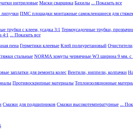
чатки нитриловые
Маски сварщика
Бахилы
... Показать все
, липучки
ПМС площадки монтажные самоклеющиеся для стяже
е трубки с клеем, усадка 3:1
Термоусадочные трубки, прозрачны
 4:1
... Показать все
ная пена
Герметики клеевые
Клей полиуретановый
Очистители,
тяжки стальные
NORMA хомуты червячные W3 ширина 9 мм. с 
овые заплатки для ремонта колес
Вентили, ниппели, колпачки
На
риалы
Противоскрипные материалы
Теплоизоляционные матери
и
Смазки для подшипников
Смазки высокотемпературные
... По
S