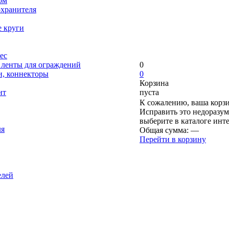
ом
охранителя
е круги
ес
, ленты для ограждений
0
и, коннекторы
0
Корзина
нт
пуста
К сожалению, ваша корзи
Исправить это недоразум
выберите в каталоге инт
ля
Общая сумма:
—
Перейти в корзину
елей