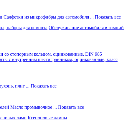
и
Салфетки из микрофибры для автомобиля
... Показать все
ол, наборы для ремонта
Обслуживание автомобиля в зимний
и со стопорным кольцом, оцинкованные, DIN 985
нты с внутренним шестигранником, оцинкованные, класс
кухонь, плит
... Показать все
телей
Масло промывочное
... Показать все
геновых ламп
Ксеноновые лампы