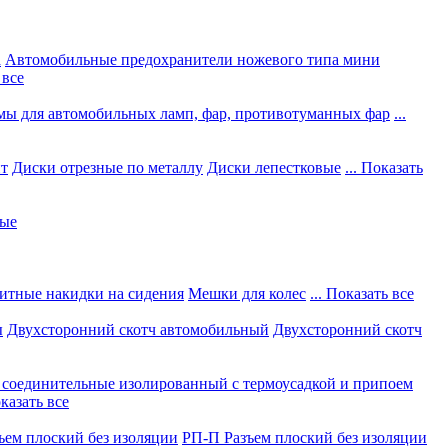
а
Автомобильные предохранители ножевого типа мини
 все
мы для автомобильных ламп, фар, противотуманных фар
...
нт
Диски отрезные по металлу
Диски лепестковые
... Показать
ные
итные накидки на сидения
Мешки для колес
... Показать все
ы
Двухсторонний скотч автомобильный
Двухсторонний скотч
соединительные изолированный с термоусадкой и припоем
оказать все
ъем плоский без изоляции
РП-П Разъем плоский без изоляции