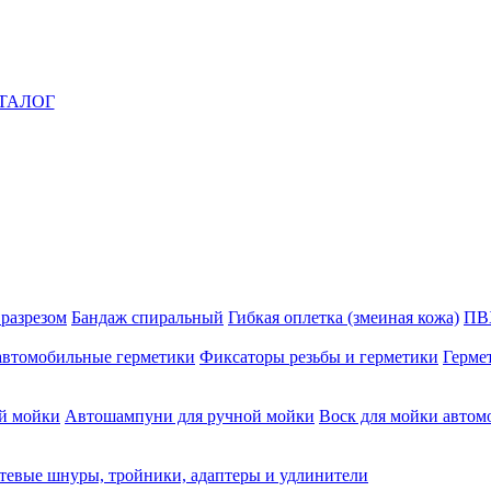
ТАЛОГ
 разрезом
Бандаж спиральный
Гибкая оплетка (змеиная кожа)
ПВ
автомобильные герметики
Фиксаторы резьбы и герметики
Герме
й мойки
Автошампуни для ручной мойки
Воск для мойки автом
тевые шнуры, тройники, адаптеры и удлинители