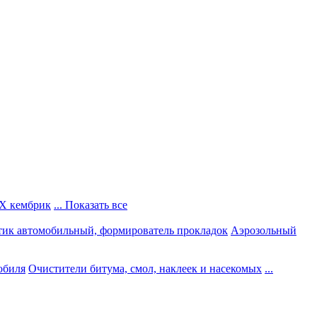
Х кембрик
... Показать все
тик автомобильный, формирователь прокладок
Аэрозольный
обиля
Очистители битума, смол, наклеек и насекомых
...