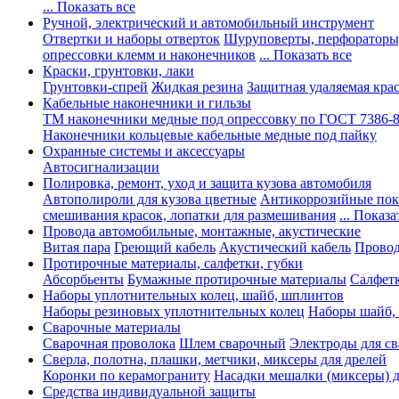
... Показать все
Ручной, электрический и автомобильный инструмент
Отвертки и наборы отверток
Шуруповерты, перфораторы
опрессовки клемм и наконечников
... Показать все
Краски, грунтовки, лаки
Грунтовки-спрей
Жидкая резина
Защитная удаляемая кра
Кабельные наконечники и гильзы
ТМ наконечники медные под опрессовку по ГОСТ 7386-
Наконечники кольцевые кабельные медные под пайку
Охранные системы и аксессуары
Автосигнализации
Полировка, ремонт, уход и защита кузова автомобиля
Автополироли для кузова цветные
Антикоррозийные по
смешивания красок, лопатки для размешивания
... Показа
Провода автомобильные, монтажные, акустические
Витая пара
Греющий кабель
Акустический кабель
Провод
Протирочные материалы, салфетки, губки
Абсорбьенты
Бумажные протирочные материалы
Салфет
Наборы уплотнительных колец, шайб, шплинтов
Наборы резиновых уплотнительных колец
Наборы шайб,
Сварочные материалы
Сварочная проволока
Шлем сварочный
Электроды для с
Сверла, полотна, плашки, метчики, миксеры для дрелей
Коронки по керамограниту
Насадки мешалки (миксеры) д
Средства индивидуальной защиты