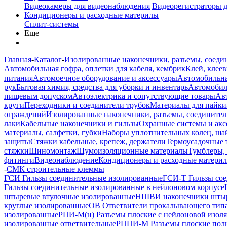
Видеокамеры для видеонаблюдения
Видеорегистраторы 
Кондиционеры и расходные материлы
Сплит-системы
Еще
Главная
-
Каталог
-
Изолированные наконечники, разъемы, соеди
Автомобильная гофра, оплетки для кабеля, кембрик
Клей, клеев
питания
Автомоечное оборудование и аксессуары
Автомобильна
рук
Бытовая химия, средства для уборки и инвентарь
Автомобиль
пищевым допуском
Автоэлектрика и сопутствующие товары
Ав
круги
Переходники и соединители трубок
Материалы для пайки
ограждений
Изолированные наконечники, разъемы, соединител
лаки
Кабельные наконечники и гильзы
Охранные системы и акс
материалы, салфетки, губки
Наборы уплотнительных колец, ша
защиты
Стяжки кабельные, крепеж, держатели
Термоусадочные 
стяжки
Шиномонтаж
Шумоизоляционные материалы
Тумблеры,
фитинги
Видеонаблюдение
Кондиционеры и расходные матери
-
СМК строительные клеммы
ГСИ Гильзы соединительные изолированные
ГСИ-Т Гильзы сое
Гильзы соединительные изолированные в нейлоновом корпусе
штыревые втулочные изолированные
НШВИ наконечники штыр
круглые изолированные
ОВ Ответвители прокалывающего типа
изолированные
РПИ-М(н) Разъемы плоские с нейлоновой изол
изолированные ответвительные
РППИ-М Разъемы плоские пол