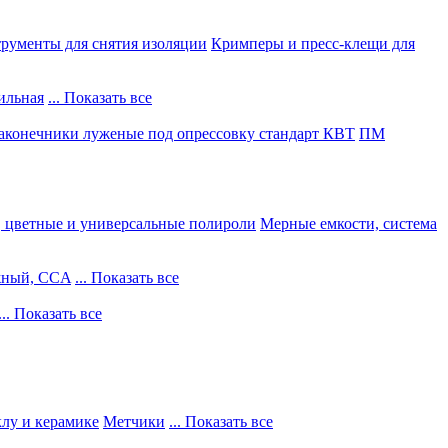
рументы для снятия изоляции
Кримперы и пресс-клещи для
ильная
... Показать все
конечники луженые под опрессовку стандарт КВТ
ПМ
, цветные и универсальные полироли
Мерные емкости, система
жный, CCA
... Показать все
... Показать все
клу и керамике
Метчики
... Показать все