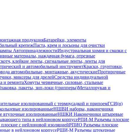
монтажная продукция
Батарейки, элементы
обильный крепеж
Паста, крем и лосьоны для очистки
 лампы
Автопринадлежности
Индустриальная химия и смазки с
ивные материалы, наждачная бумага, отрезные
скотч, клейкие ленты, сигнальные ленты, ленты для
ктрический и автомобильный инструмент
Краски, грунтовки,
вода автомобильные, монтажные, акустические
Протирочные
тчики, миксеры для дрелей
Средства индивидуальной
а и ремонта
Хомуты червячные, силовые, стальные
паковка, пакеты, зип-локи (грипперы)
Металлорукав и
ительные изолированный с термоусадкой и припоем
ГСИ(н)
кольцевые изолированные
НШВИ наборы, наконечники
 втулочные изолированные
НШКИ Наконечники штыревые
ывающего типа в нейлоновом корпусе
РПИ-М Разъемы плоские
 плоские с нейлоновой изоляцией
РПИО Разъемы плоские
нные в нейлоновом корпусе
РШИ-М Разъемы штекерные