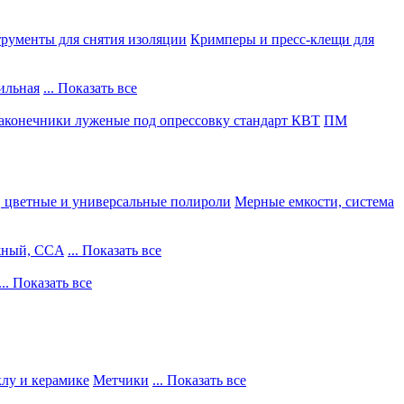
рументы для снятия изоляции
Кримперы и пресс-клещи для
ильная
... Показать все
конечники луженые под опрессовку стандарт КВТ
ПМ
, цветные и универсальные полироли
Мерные емкости, система
жный, CCA
... Показать все
... Показать все
клу и керамике
Метчики
... Показать все