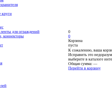
ом
охранителя
е круги
ес
, ленты для ограждений
0
и, коннекторы
0
Корзина
нт
пуста
К сожалению, ваша корзи
Исправить это недоразум
выберите в каталоге инт
ля
Общая сумма:
—
Перейти в корзину
елей