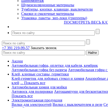
Шиномонтаж
Шумоизоляционные материалы
Тумблеры, кнопки, клавиши, выключатели
Смазки и смазочные материалы
Упаковка, пакеты, зип-локи (грипперы)
ПОСМОТРЕТЬ ВЕСЬ КА
+7 391 219-99-57
Заказать звонок
Акции
Автомобильная гофра, оплетки для кабеля, кембрик
Автомобильная гофра без разреза
Автомобильная гофра с
Клей, клеевые составы, герметики
Клей-герметик для лобовых стекол и химия
Анаэробные 
клей
... Показать все
Автомобильная химия для мойки
Автовоск для полировки
Автошампуни для бесконтактно
Показать все
Электромонтажная продукция
Вилки для электросетей
Вилки с выключателем и реле
Се