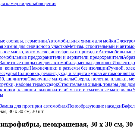
для камер видеонаблюдения
ые составы, герметики
Автомобильная химия для мойки
Электро
я химия для сервисного участка
Метизы, строительный и автом
ное масло, мото масло, антифризы и присадки
Автомобильные
томобильные предохранители и держатели предохранителя
Абраз
Защитные покрытия для автомобиля, мешки для колес
Изолента, 
и, коннекторы
Наконечники и разъемы без изоляции
Ручной, эле
ессуары
Полировка, ремонт, уход и защита кузова автомобиля
Про
йб, шплинтов
Сварочные материалы
Сверла, полотна, плашки, ме
трубки, наборы термоусадок
Строительная химия, товары для дом
 кнопки, клавиши, выключатели
Смазки и смазочные материалы
У
лы
Замша для протирки автомобиля
Пенообразующие насадки
Вафел
я, 30 х 30 см, 30 шт.
микрофибры, неокрашеная, 30 х 30 см, 30