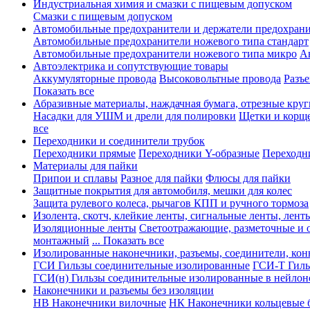
Индустриальная химия и смазки с пищевым допуском
Смазки с пищевым допуском
Автомобильные предохранители и держатели предохрани
Автомобильные предохранители ножевого типа стандарт
Автомобильные предохранители ножевого типа микро
А
Автоэлектрика и сопутствующие товары
Аккумуляторные провода
Высоковольтные провода
Разъ
Показать все
Абразивные материалы, наждачная бумага, отрезные круг
Насадки для УШМ и дрели для полировки
Щетки и корщ
все
Переходники и соединители трубок
Переходники прямые
Переходники Y-образные
Переходн
Материалы для пайки
Припои и сплавы
Разное для пайки
Флюсы для пайки
Защитные покрытия для автомобиля, мешки для колес
Защита рулевого колеса, рычагов КПП и ручного тормоза
Изолента, скотч, клейкие ленты, сигнальные ленты, лент
Изоляционные ленты
Светоотражающие, разметочные и 
монтажный
... Показать все
Изолированные наконечники, разъемы, соединители, ко
ГСИ Гильзы соединительные изолированные
ГСИ-Т Гиль
ГСИ(н) Гильзы соединительные изолированные в нейлон
Наконечники и разъемы без изоляции
НВ Наконечники вилочные
НК Наконечники кольцевые б