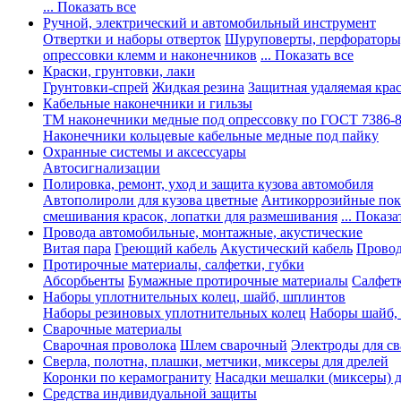
... Показать все
Ручной, электрический и автомобильный инструмент
Отвертки и наборы отверток
Шуруповерты, перфораторы
опрессовки клемм и наконечников
... Показать все
Краски, грунтовки, лаки
Грунтовки-спрей
Жидкая резина
Защитная удаляемая кра
Кабельные наконечники и гильзы
ТМ наконечники медные под опрессовку по ГОСТ 7386-
Наконечники кольцевые кабельные медные под пайку
Охранные системы и аксессуары
Автосигнализации
Полировка, ремонт, уход и защита кузова автомобиля
Автополироли для кузова цветные
Антикоррозийные по
смешивания красок, лопатки для размешивания
... Показа
Провода автомобильные, монтажные, акустические
Витая пара
Греющий кабель
Акустический кабель
Провод
Протирочные материалы, салфетки, губки
Абсорбьенты
Бумажные протирочные материалы
Салфет
Наборы уплотнительных колец, шайб, шплинтов
Наборы резиновых уплотнительных колец
Наборы шайб,
Сварочные материалы
Сварочная проволока
Шлем сварочный
Электроды для с
Сверла, полотна, плашки, метчики, миксеры для дрелей
Коронки по керамограниту
Насадки мешалки (миксеры) д
Средства индивидуальной защиты