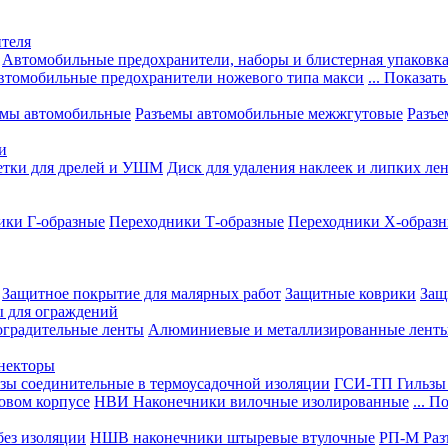
теля
Автомобильные предохранители, наборы и блистерная упаковк
втомобильные предохранители ножевого типа макси
... Показать
емы автомобильные
Разъемы автомобильные межжгутовые
Разъе
и
етки для дрелей и УШМ
Диск для удаления наклеек и липких ле
ики Г-образные
Переходники Т-образные
Переходники Х-образ
Защитное покрытие для малярных работ
Защитные коврики
Защ
ы для ограждений
оградительные ленты
Алюминиевые и металлизированные лент
ннекторы
зы соединительные в термоусадочной изоляции
ГСИ-ТП Гильзы 
овом корпусе
НВИ Наконечники вилочные изолированные
... П
ез изоляции
НШВ наконечники штыревые втулочные
РП-М Раз