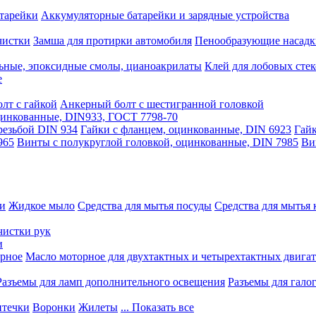
тарейки
Аккумуляторные батарейки и зарядные устройства
чистки
Замша для протирки автомобиля
Пенообразующие насадк
ьные, эпоксидные смолы, цианоакрилаты
Клей для лобовых стек
е
лт с гайкой
Анкерный болт с шестигранной головкой
оцинкованные, DIN933, ГОСТ 7798-70
резьбой DIN 934
Гайки с фланцем, оцинкованные, DIN 6923
Гайк
965
Винты с полукруглой головкой, оцинкованные, DIN 7985
Ви
ки
Жидкое мыло
Средства для мытья посуды
Средства для мытья 
чистки рук
и
рное
Масло моторное для двухтактных и четырехтактных двига
Разъемы для ламп дополнительного освещения
Разъемы для гало
течки
Воронки
Жилеты
... Показать все