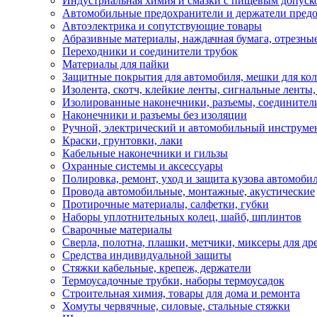
Индустриальная химия и смазки с пищевым допуск
Автомобильные предохранители и держатели пред
Автоэлектрика и сопутствующие товары
Абразивные материалы, наждачная бумага, отрезны
Переходники и соединители трубок
Материалы для пайки
Защитные покрытия для автомобиля, мешки для кол
Изолента, скотч, клейкие ленты, сигнальные ленты
Изолированные наконечники, разъемы, соединител
Наконечники и разъемы без изоляции
Ручной, электрический и автомобильный инструме
Краски, грунтовки, лаки
Кабельные наконечники и гильзы
Охранные системы и аксессуары
Полировка, ремонт, уход и защита кузова автомоби
Провода автомобильные, монтажные, акустические
Протирочные материалы, салфетки, губки
Наборы уплотнительных колец, шайб, шплинтов
Сварочные материалы
Сверла, полотна, плашки, метчики, миксеры для др
Средства индивидуальной защиты
Стяжки кабельные, крепеж, держатели
Термоусадочные трубки, наборы термоусадок
Строительная химия, товары для дома и ремонта
Хомуты червячные, силовые, стальные стяжки