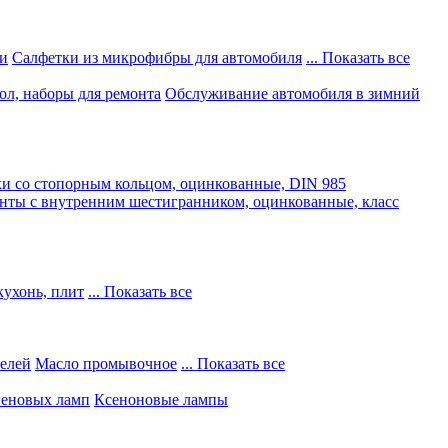
и
Салфетки из микрофибры для автомобиля
... Показать все
ол, наборы для ремонта
Обслуживание автомобиля в зимний
и со стопорным кольцом, оцинкованные, DIN 985
нты с внутренним шестигранником, оцинкованные, класс
кухонь, плит
... Показать все
телей
Масло промывочное
... Показать все
геновых ламп
Ксеноновые лампы