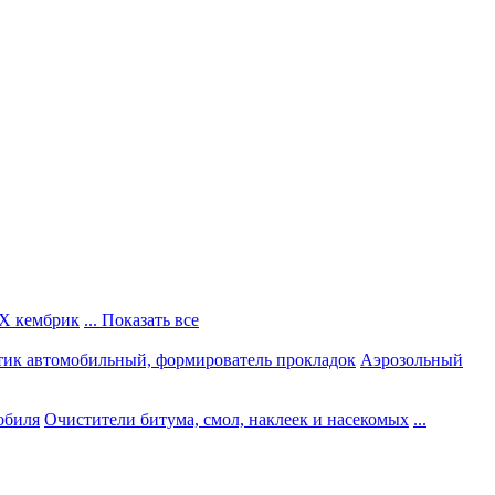
Х кембрик
... Показать все
тик автомобильный, формирователь прокладок
Аэрозольный
обиля
Очистители битума, смол, наклеек и насекомых
...