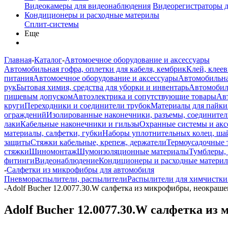
Видеокамеры для видеонаблюдения
Видеорегистраторы 
Кондиционеры и расходные материлы
Сплит-системы
Еще
Главная
-
Каталог
-
Автомоечное оборудование и аксессуары
Автомобильная гофра, оплетки для кабеля, кембрик
Клей, клеев
питания
Автомоечное оборудование и аксессуары
Автомобильна
рук
Бытовая химия, средства для уборки и инвентарь
Автомобиль
пищевым допуском
Автоэлектрика и сопутствующие товары
Ав
круги
Переходники и соединители трубок
Материалы для пайки
ограждений
Изолированные наконечники, разъемы, соединител
лаки
Кабельные наконечники и гильзы
Охранные системы и акс
материалы, салфетки, губки
Наборы уплотнительных колец, ша
защиты
Стяжки кабельные, крепеж, держатели
Термоусадочные 
стяжки
Шиномонтаж
Шумоизоляционные материалы
Тумблеры,
фитинги
Видеонаблюдение
Кондиционеры и расходные матери
-
Салфетки из микрофибры для автомобиля
Пневмораспылители, распылители
Распылители для химчистки
-
Adolf Bucher 12.0077.30.W салфетка из микрофибры, неокрашена
Adolf Bucher 12.0077.30.W салфетка из 