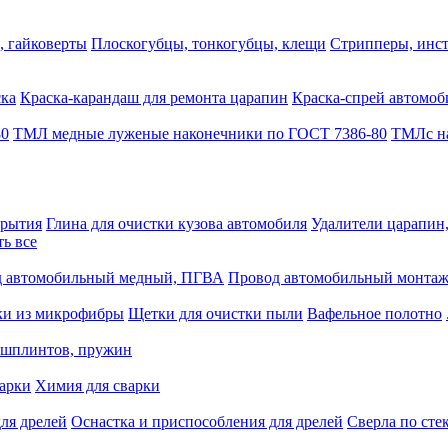
, гайковерты
Плоскогубцы, тонкогубцы, клещи
Стрипперы, инст
ска
Краска-карандаш для ремонта царапин
Краска-спрей автомоб
80
ТМЛ медные луженые наконечники по ГОСТ 7386-80
ТМЛс на
крытия
Глина для очистки кузова автомобиля
Удалители царапин
ть все
 автомобильный медный, ПГВА
Провод автомобильный монта
ки из микрофибры
Щетки для очистки пыли
Вафельное полотно
 шплинтов, пружин
варки
Химия для сварки
ля дрелей
Оснастка и приспособления для дрелей
Сверла по сте