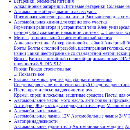
Батарейки, элементы питания
Алкалиновые батарейки
Литиевые батарейки
Солевые ба
Автомоечное оборудование и аксессуары
Пневмораспылители, распылители
Распылители для хим
Автомобильная химия для сервисного участка
Герметики радиатора и устранители течи
Клеи универсал
период
Обслуживание тормозной системы
... Показать вс
Метизы, строительный и автомобильный крепеж
Анкерная техника
Анкер клиновой с гайкой
Анкерный бо
Болты
Болты с полной резьбой, шестигранная головка, 
Гайки
Гайки шестигранные со стандартной метрической 
Винты
Винты с потайной головкой, оцинкованные, DIN 
прочности 8.8, DIN 912
Гвозди
Гвозди строительные
... Показать все
Бытовая химия, средства для уборки и инвентарь
Средства для туалетов и очистки труб
Средства для стир
Паста, крем и лосьоны для очистки рук
Кремы, спреи и лосьоны, защитные средства
Пасты для о
Автомобильное масло, мото масло, антифризы и присадк
Антифриз
Жидкость для гидроусилителя руля
Масло мото
Автомобильные лампы
Автомобильные лампы 12V
Автомобильные лампы 24V
Автопринадлежности
Автомобильные удлинители
Автомобильный молдинг
Ап