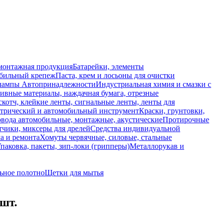
монтажная продукция
Батарейки, элементы
обильный крепеж
Паста, крем и лосьоны для очистки
 лампы
Автопринадлежности
Индустриальная химия и смазки с
ивные материалы, наждачная бумага, отрезные
скотч, клейкие ленты, сигнальные ленты, ленты для
ктрический и автомобильный инструмент
Краски, грунтовки,
вода автомобильные, монтажные, акустические
Протирочные
тчики, миксеры для дрелей
Средства индивидуальной
а и ремонта
Хомуты червячные, силовые, стальные
паковка, пакеты, зип-локи (грипперы)
Металлорукав и
ьное полотно
Щетки для мытья
 шт.