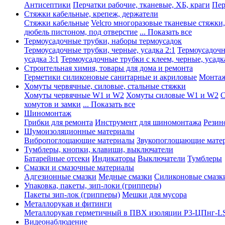
Антисептики
Перчатки рабочие, тканевые, ХБ, краги
Пер
Стяжки кабельные, крепеж, держатели
Стяжки кабельные
Velcro многоразовые тканевые стяжки
дюбель пистоном, под отверстие
... Показать все
Термоусадочные трубки, наборы термоусадок
Термоусадочные трубки, черные, усадка 2:1
Термоусадочны
усадка 3:1
Термоусадочные трубки с клеем, черные, усадка
Строительная химия, товары для дома и ремонта
Герметики силиконовые санитарные и акриловые
Монтаж
Хомуты червячные, силовые, стальные стяжки
Хомуты червячные W1 и W2
Хомуты силовые W1 и W2
С
хомутов и замки
... Показать все
Шиномонтаж
Грибки для ремонта
Инструмент для шиномонтажа
Резин
Шумоизоляционные материалы
Вибропоглощающие материалы
Звукопоглощающие мате
Тумблеры, кнопки, клавиши, выключатели
Батарейные отсеки
Индикаторы
Выключатели
Тумблеры
Смазки и смазочные материалы
Адгезионные смазки
Медные смазки
Силиконовые смазк
Упаковка, пакеты, зип-локи (грипперы)
Пакеты зип-лок (грипперы)
Мешки для мусора
Металлорукав и фитинги
Металлорукав герметичный в ПВХ изоляции Р3-ЦПнг-L
Видеонаблюдение