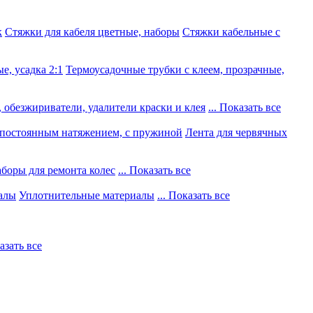
к
Стяжки для кабеля цветные, наборы
Стяжки кабельные с
е, усадка 2:1
Термоусадочные трубки с клеем, прозрачные,
 обезжириватели, удалители краски и клея
... Показать все
постоянным натяжением, с пружиной
Лента для червячных
боры для ремонта колес
... Показать все
алы
Уплотнительные материалы
... Показать все
казать все