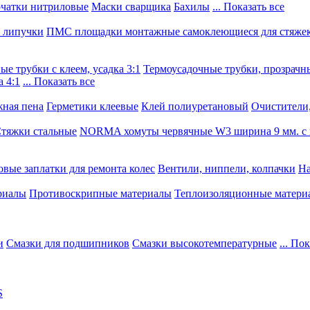
чатки нитриловые
Маски сварщика
Бахилы
... Показать все
, липучки
ПМС площадки монтажные самоклеющиеся для стяже
е трубки с клеем, усадка 3:1
Термоусадочные трубки, прозрачны
 4:1
... Показать все
ная пена
Герметики клеевые
Клей полиуретановый
Очистители,
тяжки стальные
NORMA хомуты червячные W3 ширина 9 мм. с 
овые заплатки для ремонта колес
Вентили, ниппели, колпачки
На
риалы
Противоскрипные материалы
Теплоизоляционные матери
и
Смазки для подшипников
Смазки высокотемпературные
... По
S