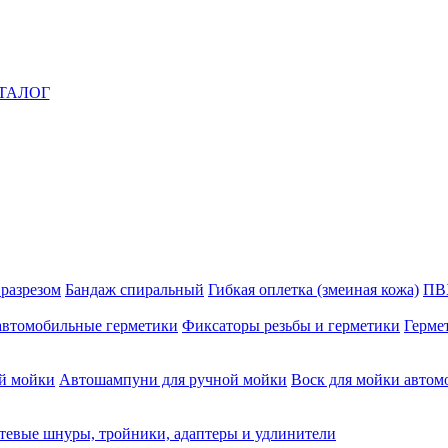
ТАЛОГ
 разрезом
Бандаж спиральный
Гибкая оплетка (змеиная кожа)
ПВ
автомобильные герметики
Фиксаторы резьбы и герметики
Герме
й мойки
Автошампуни для ручной мойки
Воск для мойки автом
тевые шнуры, тройники, адаптеры и удлинители