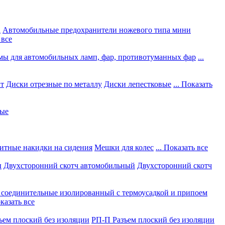
а
Автомобильные предохранители ножевого типа мини
 все
мы для автомобильных ламп, фар, противотуманных фар
...
нт
Диски отрезные по металлу
Диски лепестковые
... Показать
ные
итные накидки на сидения
Мешки для колес
... Показать все
ы
Двухсторонний скотч автомобильный
Двухсторонний скотч
соединительные изолированный с термоусадкой и припоем
оказать все
ъем плоский без изоляции
РП-П Разъем плоский без изоляции