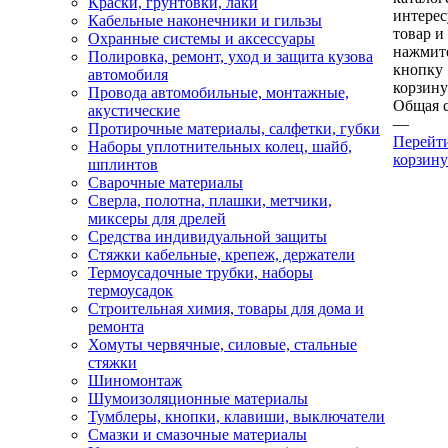
Краски, грунтовки, лаки
интере
Кабельные наконечники и гильзы
товар и
Охранные системы и аксессуары
нажмит
Полировка, ремонт, уход и защита кузова
кнопку
автомобиля
корзину
Провода автомобильные, монтажные,
Общая 
акустические
—
Протирочные материалы, салфетки, губки
Перейт
Наборы уплотнительных колец, шайб,
корзину
шплинтов
Сварочные материалы
Сверла, полотна, плашки, метчики,
миксеры для дрелей
Средства индивидуальной защиты
Стяжки кабельные, крепеж, держатели
Термоусадочные трубки, наборы
термоусадок
Строительная химия, товары для дома и
ремонта
Хомуты червячные, силовые, стальные
стяжки
Шиномонтаж
Шумоизоляционные материалы
Тумблеры, кнопки, клавиши, выключатели
Смазки и смазочные материалы