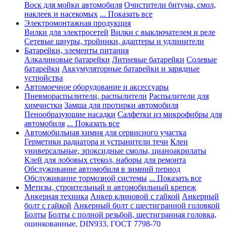
Воск для мойки автомобиля
Очистители битума, смол,
наклеек и насекомых
... Показать все
Электромонтажная продукция
Вилки для электросетей
Вилки с выключателем и реле
Сетевые шнуры, тройники, адаптеры и удлинители
Батарейки, элементы питания
Алкалиновые батарейки
Литиевые батарейки
Солевые
батарейки
Аккумуляторные батарейки и зарядные
устройства
Автомоечное оборудование и аксессуары
Пневмораспылители, распылители
Распылители для
химчистки
Замша для протирки автомобиля
Пенообразующие насадки
Салфетки из микрофибры для
автомобиля
... Показать все
Автомобильная химия для сервисного участка
Герметики радиатора и устранители течи
Клеи
универсальные, эпоксидные смолы, цианоакрилаты
Клей для лобовых стекол, наборы для ремонта
Обслуживание автомобиля в зимний период
Обслуживание тормозной системы
... Показать все
Метизы, строительный и автомобильный крепеж
Анкерная техника
Анкер клиновой с гайкой
Анкерный
болт с гайкой
Анкерный болт с шестигранной головкой
Болты
Болты с полной резьбой, шестигранная головка,
оцинкованные, DIN933, ГОСТ 7798-70