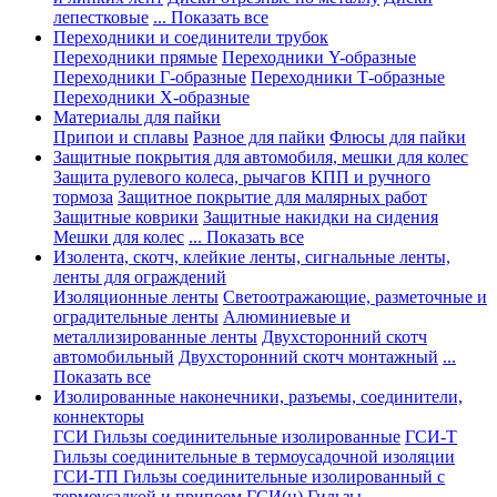
лепестковые
... Показать все
Переходники и соединители трубок
Переходники прямые
Переходники Y-образные
Переходники Г-образные
Переходники Т-образные
Переходники Х-образные
Материалы для пайки
Припои и сплавы
Разное для пайки
Флюсы для пайки
Защитные покрытия для автомобиля, мешки для колес
Защита рулевого колеса, рычагов КПП и ручного
тормоза
Защитное покрытие для малярных работ
Защитные коврики
Защитные накидки на сидения
Мешки для колес
... Показать все
Изолента, скотч, клейкие ленты, сигнальные ленты,
ленты для ограждений
Изоляционные ленты
Светоотражающие, разметочные и
оградительные ленты
Алюминиевые и
металлизированные ленты
Двухсторонний скотч
автомобильный
Двухсторонний скотч монтажный
...
Показать все
Изолированные наконечники, разъемы, соединители,
коннекторы
ГСИ Гильзы соединительные изолированные
ГСИ-Т
Гильзы соединительные в термоусадочной изоляции
ГСИ-ТП Гильзы соединительные изолированный с
термоусадкой и припоем
ГСИ(н) Гильзы