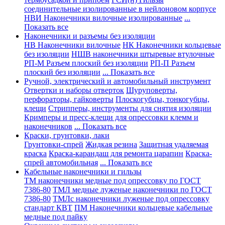
соединительные изолированные в нейлоновом корпусе
НВИ Наконечники вилочные изолированные
...
Показать все
Наконечники и разъемы без изоляции
НВ Наконечники вилочные
НК Наконечники кольцевые
без изоляции
НШВ наконечники штыревые втулочные
РП-М Разъем плоский без изоляции
РП-П Разъем
плоский без изоляции
... Показать все
Ручной, электрический и автомобильный инструмент
Отвертки и наборы отверток
Шуруповерты,
перфораторы, гайковерты
Плоскогубцы, тонкогубцы,
клещи
Стрипперы, инструменты для снятия изоляции
Кримперы и пресс-клещи для опрессовки клемм и
наконечников
... Показать все
Краски, грунтовки, лаки
Грунтовки-спрей
Жидкая резина
Защитная удаляемая
краска
Краска-карандаш для ремонта царапин
Краска-
спрей автомобильная
... Показать все
Кабельные наконечники и гильзы
ТМ наконечники медные под опрессовку по ГОСТ
7386-80
ТМЛ медные луженые наконечники по ГОСТ
7386-80
ТМЛс наконечники луженые под опрессовку
стандарт КВТ
ПМ Наконечники кольцевые кабельные
медные под пайку