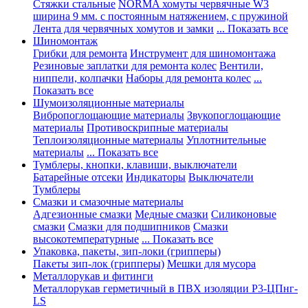
Стяжки стальные
NORMA хомуты червячные W3
ширина 9 мм. с постоянным натяжением, с пружиной
Лента для червячных хомутов и замки
... Показать все
Шиномонтаж
Грибки для ремонта
Инструмент для шиномонтажа
Резиновые заплатки для ремонта колес
Вентили,
ниппели, колпачки
Наборы для ремонта колес
...
Показать все
Шумоизоляционные материалы
Вибропоглощающие материалы
Звукопоглощающие
материалы
Противоскрипные материалы
Теплоизоляционные материалы
Уплотнительные
материалы
... Показать все
Тумблеры, кнопки, клавиши, выключатели
Батарейные отсеки
Индикаторы
Выключатели
Тумблеры
Смазки и смазочные материалы
Адгезионные смазки
Медные смазки
Силиконовые
смазки
Смазки для подшипников
Смазки
высокотемпературные
... Показать все
Упаковка, пакеты, зип-локи (грипперы)
Пакеты зип-лок (грипперы)
Мешки для мусора
Металлорукав и фитинги
Металлорукав герметичный в ПВХ изоляции Р3-ЦПнг-
LS