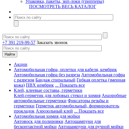
Упаковка, пакеты, зип-локи (грипперы)
ПОСМОТРЕТЬ ВЕСЬ КАТАЛОГ
+7 391 219-99-57
Заказать звонок
Акции
Автомобильная гофра, оплетки для кабеля, кембрик
Автомобильная гофра без разреза
Автомобильная гофра
с разрезом
Бандаж спиральный
Гибкая оплетка (змеиная
кожа)
ПВХ кембрик
... Показать все
Клей, клеевые составы, герметики
Клей-герметик для лобовых стекол и химия
Анаэробные
автомобильные герметики
Фиксаторы резьбы и
герметики
Герметик автомобильный, формирователь
прокладок
Аэрозольный клей
... Показать все
Автомобильная химия для мойки
Автовоск для полировки
Автошампуни для
бесконтактной мойки
Автошампуни для ручной мойки