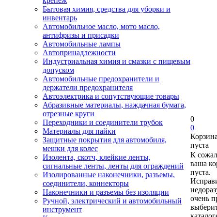
крепеж
Бытовая химия, средства для уборки и
инвентарь
Автомобильное масло, мото масло,
антифризы и присадки
Автомобильные лампы
Автопринадлежности
Индустриальная химия и смазки с пищевым
допуском
Автомобильные предохранители и
держатели предохранителя
Автоэлектрика и сопутствующие товары
Абразивные материалы, наждачная бумага,
отрезные круги
0
Переходники и соединители трубок
0
Материалы для пайки
Корзин
Защитные покрытия для автомобиля,
пуста
мешки для колес
К сожа
Изолента, скотч, клейкие ленты,
ваша ко
сигнальные ленты, ленты для ограждений
пуста.
Изолированные наконечники, разъемы,
Исправи
соединители, коннекторы
недора
Наконечники и разъемы без изоляции
очень п
Ручной, электрический и автомобильный
выберит
инструмент
каталог