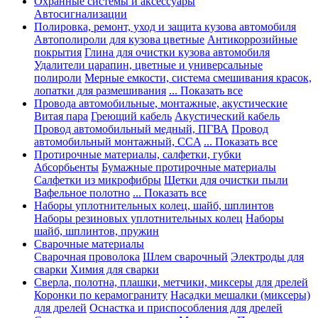
Охранные системы и аксессуары
Автосигнализации
Полировка, ремонт, уход и защита кузова автомобиля
Автополироли для кузова цветные
Антикоррозийные
покрытия
Глина для очистки кузова автомобиля
Удалители царапин, цветные и универсальные
полироли
Мерные емкости, система смешивания красок,
лопатки для размешивания
... Показать все
Провода автомобильные, монтажные, акустические
Витая пара
Греющий кабель
Акустический кабель
Провод автомобильный медный, ПГВА
Провод
автомобильный монтажный, CCA
... Показать все
Протирочные материалы, салфетки, губки
Абсорбьенты
Бумажные протирочные материалы
Салфетки из микрофибры
Щетки для очистки пыли
Вафельное полотно
... Показать все
Наборы уплотнительных колец, шайб, шплинтов
Наборы резиновых уплотнительных колец
Наборы
шайб, шплинтов, пружин
Сварочные материалы
Сварочная проволока
Шлем сварочный
Электроды для
сварки
Химия для сварки
Сверла, полотна, плашки, метчики, миксеры для дрелей
Коронки по керамограниту
Насадки мешалки (миксеры)
для дрелей
Оснастка и приспособления для дрелей