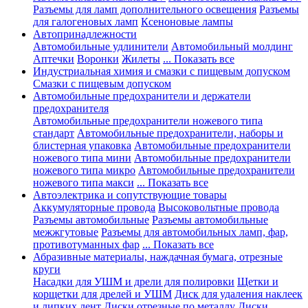
Разъемы для ламп дополнительного освещения
Разъемы
для галогеновых ламп
Ксеноновые лампы
Автопринадлежности
Автомобильные удлинители
Автомобильный молдинг
Аптечки
Воронки
Жилеты
... Показать все
Индустриальная химия и смазки с пищевым допуском
Смазки с пищевым допуском
Автомобильные предохранители и держатели
предохранителя
Автомобильные предохранители ножевого типа
стандарт
Автомобильные предохранители, наборы и
блистерная упаковка
Автомобильные предохранители
ножевого типа мини
Автомобильные предохранители
ножевого типа микро
Автомобильные предохранители
ножевого типа макси
... Показать все
Автоэлектрика и сопутствующие товары
Аккумуляторные провода
Высоковольтные провода
Разъемы автомобильные
Разъемы автомобильные
межжгутовые
Разъемы для автомобильных ламп, фар,
противотуманных фар
... Показать все
Абразивные материалы, наждачная бумага, отрезные
круги
Насадки для УШМ и дрели для полировки
Щетки и
корщетки для дрелей и УШМ
Диск для удаления наклеек
и липких лент
Диски отрезные по металлу
Диски