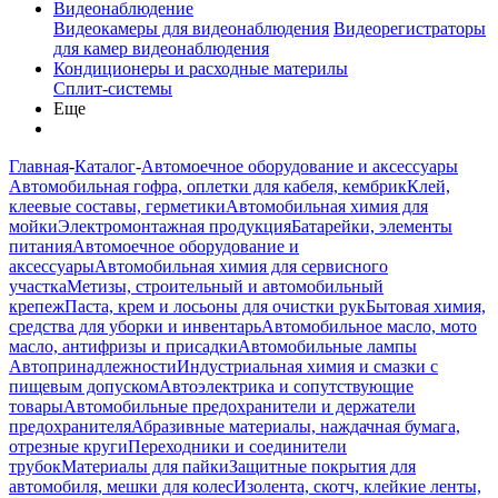
Видеонаблюдение
Видеокамеры для видеонаблюдения
Видеорегистраторы
для камер видеонаблюдения
Кондиционеры и расходные материлы
Сплит-системы
Еще
Главная
-
Каталог
-
Автомоечное оборудование и аксессуары
Автомобильная гофра, оплетки для кабеля, кембрик
Клей,
клеевые составы, герметики
Автомобильная химия для
мойки
Электромонтажная продукция
Батарейки, элементы
питания
Автомоечное оборудование и
аксессуары
Автомобильная химия для сервисного
участка
Метизы, строительный и автомобильный
крепеж
Паста, крем и лосьоны для очистки рук
Бытовая химия,
средства для уборки и инвентарь
Автомобильное масло, мото
масло, антифризы и присадки
Автомобильные лампы
Автопринадлежности
Индустриальная химия и смазки с
пищевым допуском
Автоэлектрика и сопутствующие
товары
Автомобильные предохранители и держатели
предохранителя
Абразивные материалы, наждачная бумага,
отрезные круги
Переходники и соединители
трубок
Материалы для пайки
Защитные покрытия для
автомобиля, мешки для колес
Изолента, скотч, клейкие ленты,