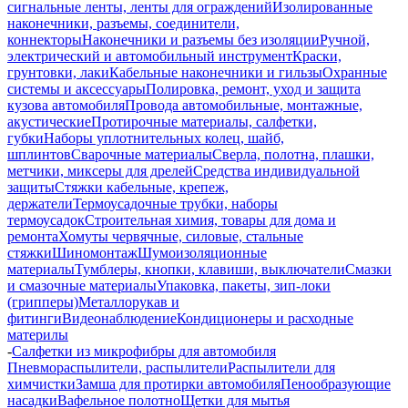
сигнальные ленты, ленты для ограждений
Изолированные
наконечники, разъемы, соединители,
коннекторы
Наконечники и разъемы без изоляции
Ручной,
электрический и автомобильный инструмент
Краски,
грунтовки, лаки
Кабельные наконечники и гильзы
Охранные
системы и аксессуары
Полировка, ремонт, уход и защита
кузова автомобиля
Провода автомобильные, монтажные,
акустические
Протирочные материалы, салфетки,
губки
Наборы уплотнительных колец, шайб,
шплинтов
Сварочные материалы
Сверла, полотна, плашки,
метчики, миксеры для дрелей
Средства индивидуальной
защиты
Стяжки кабельные, крепеж,
держатели
Термоусадочные трубки, наборы
термоусадок
Строительная химия, товары для дома и
ремонта
Хомуты червячные, силовые, стальные
стяжки
Шиномонтаж
Шумоизоляционные
материалы
Тумблеры, кнопки, клавиши, выключатели
Смазки
и смазочные материалы
Упаковка, пакеты, зип-локи
(грипперы)
Металлорукав и
фитинги
Видеонаблюдение
Кондиционеры и расходные
материлы
-
Салфетки из микрофибры для автомобиля
Пневмораспылители, распылители
Распылители для
химчистки
Замша для протирки автомобиля
Пенообразующие
насадки
Вафельное полотно
Щетки для мытья