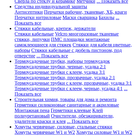
Сверла по стеклу и керамике
Метчики
... Показать все
Средства индивидуальной защиты
Антисептики
Перчатки рабочие, тканевые, ХБ, краги
Перчатки нитриловые
Маски сварщика
Бахилы
...
Показать все
Стяжки кабельные, крепеж, держатели
Стяжки кабельные
Velcro многоразовые тканевые
стяжки, липучки
ПМС площадки монтажные
самоклеющиеся для стяжек
Стяжки для кабеля цветные,
наборы
Стяжки кабельные с дюбель пистоном, под
отверстие
... Показать все
Термоусадочные трубки, наборы термоусадок
Термоусадочные трубки, черные, усадка 2:1
Термоусадочные трубки с клеем, усадка 3:1
Термоусадочные трубки, прозрачные, усадка 2:1
Термоусадочные трубки с клеем, прозрачные, усадка 3:1
Термоусадочные трубки с клеем, черные, усадка 4:1
...
Показать все
Строительная химия, товары для дома и ремонта
Герметики силиконовые санитарные и акриловые
Монтажная пена
Герметики клеевые
Клей
полиуретановый
Очистители, обезжириватели,
удалители краски и клея
... Показать все
Хомуты червячные, силовые, стальные стяжки
Хомуты червячные W1 и W2
Хомуты силовые W1 и W2