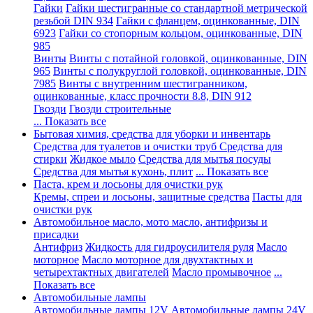
Гайки
Гайки шестигранные со стандартной метрической
резьбой DIN 934
Гайки с фланцем, оцинкованные, DIN
6923
Гайки со стопорным кольцом, оцинкованные, DIN
985
Винты
Винты с потайной головкой, оцинкованные, DIN
965
Винты с полукруглой головкой, оцинкованные, DIN
7985
Винты с внутренним шестигранником,
оцинкованные, класс прочности 8.8, DIN 912
Гвозди
Гвозди строительные
... Показать все
Бытовая химия, средства для уборки и инвентарь
Средства для туалетов и очистки труб
Средства для
стирки
Жидкое мыло
Средства для мытья посуды
Средства для мытья кухонь, плит
... Показать все
Паста, крем и лосьоны для очистки рук
Кремы, спреи и лосьоны, защитные средства
Пасты для
очистки рук
Автомобильное масло, мото масло, антифризы и
присадки
Антифриз
Жидкость для гидроусилителя руля
Масло
моторное
Масло моторное для двухтактных и
четырехтактных двигателей
Масло промывочное
...
Показать все
Автомобильные лампы
Автомобильные лампы 12V
Автомобильные лампы 24V