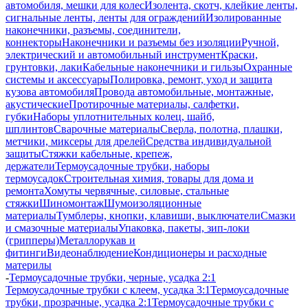
автомобиля, мешки для колес
Изолента, скотч, клейкие ленты,
сигнальные ленты, ленты для ограждений
Изолированные
наконечники, разъемы, соединители,
коннекторы
Наконечники и разъемы без изоляции
Ручной,
электрический и автомобильный инструмент
Краски,
грунтовки, лаки
Кабельные наконечники и гильзы
Охранные
системы и аксессуары
Полировка, ремонт, уход и защита
кузова автомобиля
Провода автомобильные, монтажные,
акустические
Протирочные материалы, салфетки,
губки
Наборы уплотнительных колец, шайб,
шплинтов
Сварочные материалы
Сверла, полотна, плашки,
метчики, миксеры для дрелей
Средства индивидуальной
защиты
Стяжки кабельные, крепеж,
держатели
Термоусадочные трубки, наборы
термоусадок
Строительная химия, товары для дома и
ремонта
Хомуты червячные, силовые, стальные
стяжки
Шиномонтаж
Шумоизоляционные
материалы
Тумблеры, кнопки, клавиши, выключатели
Смазки
и смазочные материалы
Упаковка, пакеты, зип-локи
(грипперы)
Металлорукав и
фитинги
Видеонаблюдение
Кондиционеры и расходные
материлы
-
Термоусадочные трубки, черные, усадка 2:1
Термоусадочные трубки с клеем, усадка 3:1
Термоусадочные
трубки, прозрачные, усадка 2:1
Термоусадочные трубки с