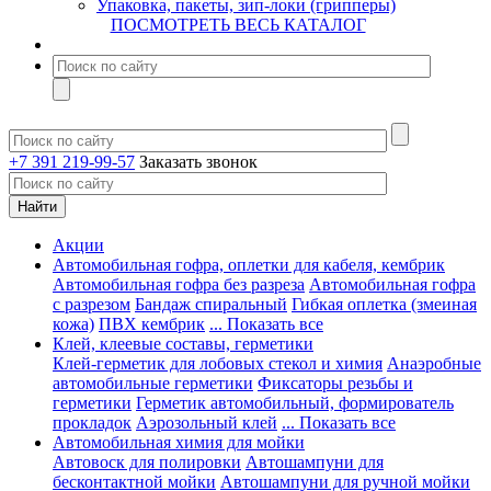
Упаковка, пакеты, зип-локи (грипперы)
ПОСМОТРЕТЬ ВЕСЬ КАТАЛОГ
+7 391 219-99-57
Заказать звонок
Акции
Автомобильная гофра, оплетки для кабеля, кембрик
Автомобильная гофра без разреза
Автомобильная гофра
с разрезом
Бандаж спиральный
Гибкая оплетка (змеиная
кожа)
ПВХ кембрик
... Показать все
Клей, клеевые составы, герметики
Клей-герметик для лобовых стекол и химия
Анаэробные
автомобильные герметики
Фиксаторы резьбы и
герметики
Герметик автомобильный, формирователь
прокладок
Аэрозольный клей
... Показать все
Автомобильная химия для мойки
Автовоск для полировки
Автошампуни для
бесконтактной мойки
Автошампуни для ручной мойки