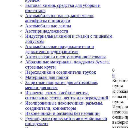
крепеж
Бытовая химия, средства для уборки и
инвентарь
Автомобильное масло, мото масло,
антифризы и присадки
Автомобильные лампы
Автопринадлежности
Индустриальная химия и смазки с пищевым
допуском
Автомобильные предохранители и
держатели предохранителя
Автоэлектрика и сопутствующие товары
Абразивные материалы, наждачная бумага,
отрезные круги
0
Переходники и соединители трубок
0
Материалы для пайки
Корзин
Защитные покрытия для автомобиля,
пуста
мешки для колес
К сожа
Изолента, скотч, клейкие ленты,
ваша ко
сигнальные ленты, ленты для ограждений
пуста.
Изолированные наконечники, разъемы,
Исправи
соединители, коннекторы
недора
Наконечники и разъемы без изоляции
очень п
Ручной, электрический и автомобильный
выберит
инструмент
каталог