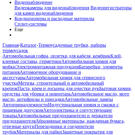
Видеонаблюдение
Видеокамеры для видеонаблюдения
Видеорегистраторы
для камер видеонаблюдения
Кондиционеры и расходные материлы
Сплит-системы
Еще
Главная
-
Каталог
-
Термоусадочные трубки, наборы
термоусадок
Автомобильная гофра, оплетки для кабеля, кембрик
Клей,
клеевые составы, герметики
Автомобильная химия для
мойки
Электромонтажная продукция
Батарейки, элементы
питания
Автомоечное оборудование и
аксессуары
Автомобильная химия для сервисного
участка
Метизы, строительный и автомобильный
крепеж
Паста, крем и лосьоны для очистки рук
Бытовая химия,
средства для уборки и инвентарь
Автомобильное масло, мото
масло, антифризы и присадки
Автомобильные лампы
Автопринадлежности
Индустриальная химия и смазки с
пищевым допуском
Автоэлектрика и сопутствующие
товары
Автомобильные предохранители и держатели
предохранителя
Абразивные материалы, наждачная бумага,
отрезные круги
Переходники и соединители
трубок
Материалы для пайки
Защитные покрытия для