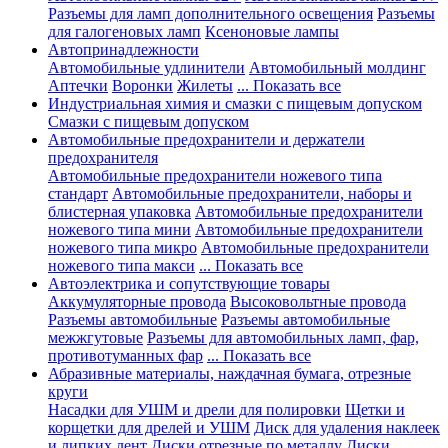
Разъемы для ламп дополнительного освещения
Разъемы
для галогеновых ламп
Ксеноновые лампы
Автопринадлежности
Автомобильные удлинители
Автомобильный молдинг
Аптечки
Воронки
Жилеты
... Показать все
Индустриальная химия и смазки с пищевым допуском
Смазки с пищевым допуском
Автомобильные предохранители и держатели
предохранителя
Автомобильные предохранители ножевого типа
стандарт
Автомобильные предохранители, наборы и
блистерная упаковка
Автомобильные предохранители
ножевого типа мини
Автомобильные предохранители
ножевого типа микро
Автомобильные предохранители
ножевого типа макси
... Показать все
Автоэлектрика и сопутствующие товары
Аккумуляторные провода
Высоковольтные провода
Разъемы автомобильные
Разъемы автомобильные
межжгутовые
Разъемы для автомобильных ламп, фар,
противотуманных фар
... Показать все
Абразивные материалы, наждачная бумага, отрезные
круги
Насадки для УШМ и дрели для полировки
Щетки и
корщетки для дрелей и УШМ
Диск для удаления наклеек
и липких лент
Диски отрезные по металлу
Диски