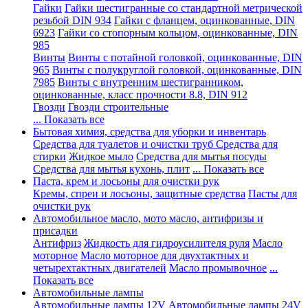
Гайки
Гайки шестигранные со стандартной метрической
резьбой DIN 934
Гайки с фланцем, оцинкованные, DIN
6923
Гайки со стопорным кольцом, оцинкованные, DIN
985
Винты
Винты с потайной головкой, оцинкованные, DIN
965
Винты с полукруглой головкой, оцинкованные, DIN
7985
Винты с внутренним шестигранником,
оцинкованные, класс прочности 8.8, DIN 912
Гвозди
Гвозди строительные
... Показать все
Бытовая химия, средства для уборки и инвентарь
Средства для туалетов и очистки труб
Средства для
стирки
Жидкое мыло
Средства для мытья посуды
Средства для мытья кухонь, плит
... Показать все
Паста, крем и лосьоны для очистки рук
Кремы, спреи и лосьоны, защитные средства
Пасты для
очистки рук
Автомобильное масло, мото масло, антифризы и
присадки
Антифриз
Жидкость для гидроусилителя руля
Масло
моторное
Масло моторное для двухтактных и
четырехтактных двигателей
Масло промывочное
...
Показать все
Автомобильные лампы
Автомобильные лампы 12V
Автомобильные лампы 24V