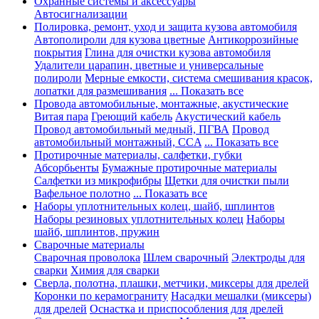
Охранные системы и аксессуары
Автосигнализации
Полировка, ремонт, уход и защита кузова автомобиля
Автополироли для кузова цветные
Антикоррозийные
покрытия
Глина для очистки кузова автомобиля
Удалители царапин, цветные и универсальные
полироли
Мерные емкости, система смешивания красок,
лопатки для размешивания
... Показать все
Провода автомобильные, монтажные, акустические
Витая пара
Греющий кабель
Акустический кабель
Провод автомобильный медный, ПГВА
Провод
автомобильный монтажный, CCA
... Показать все
Протирочные материалы, салфетки, губки
Абсорбьенты
Бумажные протирочные материалы
Салфетки из микрофибры
Щетки для очистки пыли
Вафельное полотно
... Показать все
Наборы уплотнительных колец, шайб, шплинтов
Наборы резиновых уплотнительных колец
Наборы
шайб, шплинтов, пружин
Сварочные материалы
Сварочная проволока
Шлем сварочный
Электроды для
сварки
Химия для сварки
Сверла, полотна, плашки, метчики, миксеры для дрелей
Коронки по керамограниту
Насадки мешалки (миксеры)
для дрелей
Оснастка и приспособления для дрелей