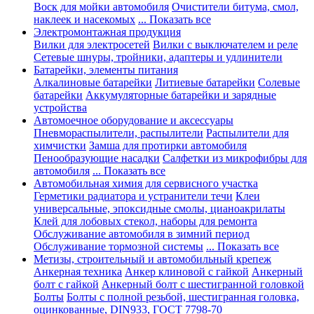
Воск для мойки автомобиля
Очистители битума, смол,
наклеек и насекомых
... Показать все
Электромонтажная продукция
Вилки для электросетей
Вилки с выключателем и реле
Сетевые шнуры, тройники, адаптеры и удлинители
Батарейки, элементы питания
Алкалиновые батарейки
Литиевые батарейки
Солевые
батарейки
Аккумуляторные батарейки и зарядные
устройства
Автомоечное оборудование и аксессуары
Пневмораспылители, распылители
Распылители для
химчистки
Замша для протирки автомобиля
Пенообразующие насадки
Салфетки из микрофибры для
автомобиля
... Показать все
Автомобильная химия для сервисного участка
Герметики радиатора и устранители течи
Клеи
универсальные, эпоксидные смолы, цианоакрилаты
Клей для лобовых стекол, наборы для ремонта
Обслуживание автомобиля в зимний период
Обслуживание тормозной системы
... Показать все
Метизы, строительный и автомобильный крепеж
Анкерная техника
Анкер клиновой с гайкой
Анкерный
болт с гайкой
Анкерный болт с шестигранной головкой
Болты
Болты с полной резьбой, шестигранная головка,
оцинкованные, DIN933, ГОСТ 7798-70