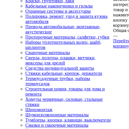
Краски, грунтовки, лаки
интере
Кабельные наконечники и гильзы
товар и
Охранные системы и аксессуары
нажмит
Полировка, ремонт, уход и защита кузова
кнопку
автомобиля
корзину
Провода автомобильные, монтажные,
Общая 
акустические
—
Протирочные материалы, салфетки, губки
Перейт
Наборы уплотнительных колец, шайб,
корзину
шплинтов
Сварочные материалы
Сверла, полотна, плашки, метчики,
миксеры для дрелей
Средства индивидуальной защиты
Стяжки кабельные, крепеж, держатели
Термоусадочные трубки, наборы
термоусадок
Строительная химия, товары для дома и
ремонта
Хомуты червячные, силовые, стальные
стяжки
Шиномонтаж
Шумоизоляционные материалы
Тумблеры, кнопки, клавиши, выключатели
Смазки и смазочные материалы