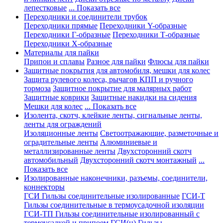
лепестковые
... Показать все
Переходники и соединители трубок
Переходники прямые
Переходники Y-образные
Переходники Г-образные
Переходники Т-образные
Переходники Х-образные
Материалы для пайки
Припои и сплавы
Разное для пайки
Флюсы для пайки
Защитные покрытия для автомобиля, мешки для колес
Защита рулевого колеса, рычагов КПП и ручного
тормоза
Защитное покрытие для малярных работ
Защитные коврики
Защитные накидки на сидения
Мешки для колес
... Показать все
Изолента, скотч, клейкие ленты, сигнальные ленты,
ленты для ограждений
Изоляционные ленты
Светоотражающие, разметочные и
оградительные ленты
Алюминиевые и
металлизированные ленты
Двухсторонний скотч
автомобильный
Двухсторонний скотч монтажный
...
Показать все
Изолированные наконечники, разъемы, соединители,
коннекторы
ГСИ Гильзы соединительные изолированные
ГСИ-Т
Гильзы соединительные в термоусадочной изоляции
ГСИ-ТП Гильзы соединительные изолированный с
термоусадкой и припоем
ГСИ(н) Гильзы