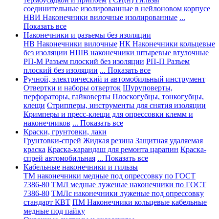
соединительные изолированные в нейлоновом корпусе
НВИ Наконечники вилочные изолированные
...
Показать все
Наконечники и разъемы без изоляции
НВ Наконечники вилочные
НК Наконечники кольцевые
без изоляции
НШВ наконечники штыревые втулочные
РП-М Разъем плоский без изоляции
РП-П Разъем
плоский без изоляции
... Показать все
Ручной, электрический и автомобильный инструмент
Отвертки и наборы отверток
Шуруповерты,
перфораторы, гайковерты
Плоскогубцы, тонкогубцы,
клещи
Стрипперы, инструменты для снятия изоляции
Кримперы и пресс-клещи для опрессовки клемм и
наконечников
... Показать все
Краски, грунтовки, лаки
Грунтовки-спрей
Жидкая резина
Защитная удаляемая
краска
Краска-карандаш для ремонта царапин
Краска-
спрей автомобильная
... Показать все
Кабельные наконечники и гильзы
ТМ наконечники медные под опрессовку по ГОСТ
7386-80
ТМЛ медные луженые наконечники по ГОСТ
7386-80
ТМЛс наконечники луженые под опрессовку
стандарт КВТ
ПМ Наконечники кольцевые кабельные
медные под пайку