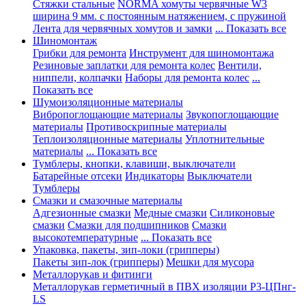
Стяжки стальные
NORMA хомуты червячные W3
ширина 9 мм. с постоянным натяжением, с пружиной
Лента для червячных хомутов и замки
... Показать все
Шиномонтаж
Грибки для ремонта
Инструмент для шиномонтажа
Резиновые заплатки для ремонта колес
Вентили,
ниппели, колпачки
Наборы для ремонта колес
...
Показать все
Шумоизоляционные материалы
Вибропоглощающие материалы
Звукопоглощающие
материалы
Противоскрипные материалы
Теплоизоляционные материалы
Уплотнительные
материалы
... Показать все
Тумблеры, кнопки, клавиши, выключатели
Батарейные отсеки
Индикаторы
Выключатели
Тумблеры
Смазки и смазочные материалы
Адгезионные смазки
Медные смазки
Силиконовые
смазки
Смазки для подшипников
Смазки
высокотемпературные
... Показать все
Упаковка, пакеты, зип-локи (грипперы)
Пакеты зип-лок (грипперы)
Мешки для мусора
Металлорукав и фитинги
Металлорукав герметичный в ПВХ изоляции Р3-ЦПнг-
LS