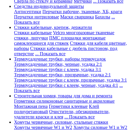
Сверла по стеклу и керамике
Метчики
... Показать все
Средства индивидуальной защиты
Антисептики
Перчатки рабочие, тканевые, ХБ, краги
Перчатки нитриловые
Маски сварщика
Бахилы
...
Показать все
Стяжки кабельные, крепеж, держатели
Стяжки кабельные
Velcro многоразовые тканевые
стяжки, липучки
ПМС площадки монтажные
самоклеющиеся для стяжек
Стяжки для кабеля цветные,
наборы
Стяжки кабельные с дюбель пистоном, под
отверстие
... Показать все
Термоусадочные трубки, наборы термоусадок
Термоусадочные трубки, черные, усадка 2:1
Термоусадочные трубки с клеем, усадка 3:1
Термоусадочные трубки, прозрачные, усадка 2:1
Термоусадочные трубки с клеем, прозрачные, усадка 3:1
Термоусадочные трубки с клеем, черные, усадка 4:1
...
Показать все
Строительная химия, товары для дома и ремонта
Герметики силиконовые санитарные и акриловые
Монтажная пена
Герметики клеевые
Клей
полиуретановый
Очистители, обезжириватели,
удалители краски и клея
... Показать все
Хомуты червячные, силовые, стальные стяжки
Хомуты червячные W1 и W2
Хомуты силовые W1 и W2