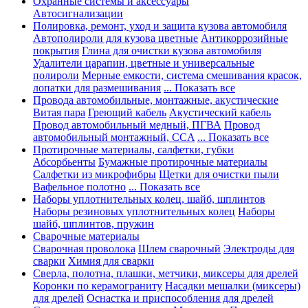
Охранные системы и аксессуары
Автосигнализации
Полировка, ремонт, уход и защита кузова автомобиля
Автополироли для кузова цветные
Антикоррозийные
покрытия
Глина для очистки кузова автомобиля
Удалители царапин, цветные и универсальные
полироли
Мерные емкости, система смешивания красок,
лопатки для размешивания
... Показать все
Провода автомобильные, монтажные, акустические
Витая пара
Греющий кабель
Акустический кабель
Провод автомобильный медный, ПГВА
Провод
автомобильный монтажный, CCA
... Показать все
Протирочные материалы, салфетки, губки
Абсорбьенты
Бумажные протирочные материалы
Салфетки из микрофибры
Щетки для очистки пыли
Вафельное полотно
... Показать все
Наборы уплотнительных колец, шайб, шплинтов
Наборы резиновых уплотнительных колец
Наборы
шайб, шплинтов, пружин
Сварочные материалы
Сварочная проволока
Шлем сварочный
Электроды для
сварки
Химия для сварки
Сверла, полотна, плашки, метчики, миксеры для дрелей
Коронки по керамограниту
Насадки мешалки (миксеры)
для дрелей
Оснастка и приспособления для дрелей