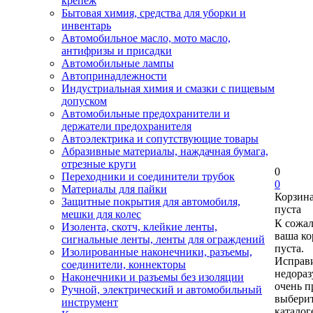
крепеж
Бытовая химия, средства для уборки и
инвентарь
Автомобильное масло, мото масло,
антифризы и присадки
Автомобильные лампы
Автопринадлежности
Индустриальная химия и смазки с пищевым
допуском
Автомобильные предохранители и
держатели предохранителя
Автоэлектрика и сопутствующие товары
Абразивные материалы, наждачная бумага,
отрезные круги
0
Переходники и соединители трубок
0
Материалы для пайки
Корзин
Защитные покрытия для автомобиля,
пуста
мешки для колес
К сожа
Изолента, скотч, клейкие ленты,
ваша ко
сигнальные ленты, ленты для ограждений
пуста.
Изолированные наконечники, разъемы,
Исправи
соединители, коннекторы
недора
Наконечники и разъемы без изоляции
очень п
Ручной, электрический и автомобильный
выберит
инструмент
каталог