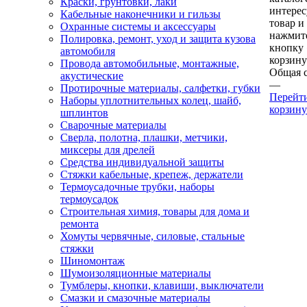
Краски, грунтовки, лаки
интере
Кабельные наконечники и гильзы
товар и
Охранные системы и аксессуары
нажмит
Полировка, ремонт, уход и защита кузова
кнопку
автомобиля
корзину
Провода автомобильные, монтажные,
Общая 
акустические
—
Протирочные материалы, салфетки, губки
Перейт
Наборы уплотнительных колец, шайб,
корзину
шплинтов
Сварочные материалы
Сверла, полотна, плашки, метчики,
миксеры для дрелей
Средства индивидуальной защиты
Стяжки кабельные, крепеж, держатели
Термоусадочные трубки, наборы
термоусадок
Строительная химия, товары для дома и
ремонта
Хомуты червячные, силовые, стальные
стяжки
Шиномонтаж
Шумоизоляционные материалы
Тумблеры, кнопки, клавиши, выключатели
Смазки и смазочные материалы