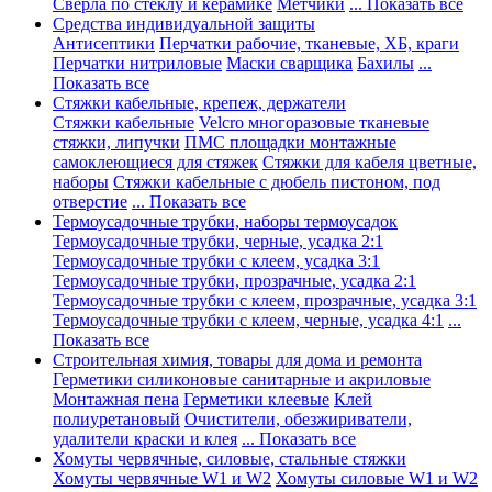
Сверла по стеклу и керамике
Метчики
... Показать все
Средства индивидуальной защиты
Антисептики
Перчатки рабочие, тканевые, ХБ, краги
Перчатки нитриловые
Маски сварщика
Бахилы
...
Показать все
Стяжки кабельные, крепеж, держатели
Стяжки кабельные
Velcro многоразовые тканевые
стяжки, липучки
ПМС площадки монтажные
самоклеющиеся для стяжек
Стяжки для кабеля цветные,
наборы
Стяжки кабельные с дюбель пистоном, под
отверстие
... Показать все
Термоусадочные трубки, наборы термоусадок
Термоусадочные трубки, черные, усадка 2:1
Термоусадочные трубки с клеем, усадка 3:1
Термоусадочные трубки, прозрачные, усадка 2:1
Термоусадочные трубки с клеем, прозрачные, усадка 3:1
Термоусадочные трубки с клеем, черные, усадка 4:1
...
Показать все
Строительная химия, товары для дома и ремонта
Герметики силиконовые санитарные и акриловые
Монтажная пена
Герметики клеевые
Клей
полиуретановый
Очистители, обезжириватели,
удалители краски и клея
... Показать все
Хомуты червячные, силовые, стальные стяжки
Хомуты червячные W1 и W2
Хомуты силовые W1 и W2