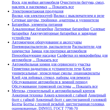
Воск для мойки автомобиля
Очистители битума, смол,
наклеек и насекомых
... Показать все
Электромонтажная продукция
Вилки для электросетей
Вилки с выключателем и реле
Сетевые шнуры, тройники, адаптеры и удлинители
Батарейки, элементы питания
Алкалиновые батарейки
Литиевые батарейки
Солевые
батарейки
Аккумуляторные батарейки и зарядные
устройства
Автомоечное оборудование и аксессуары
Пневмораспылители, распылители
Распылители для
химчистки
Замша для протирки автомобиля
Пенообразующие насадки
Салфетки из микрофибры для
автомобиля
... Показать все
Автомобильная химия для сервисного участка
Герметики радиатора и устранители течи
Клеи
универсальные, эпоксидные смолы, цианоакрилаты
Клей для лобовых стекол, наборы для ремонта
Обслуживание автомобиля в зимний период
Обслуживание тормозной системы
... Показать все
Метизы, строительный и автомобильный крепеж
Анкерная техника
Анкер клиновой с гайкой
Анкерный
болт с гайкой
Анкерный болт с шестигранной головкой
Болты
Болты с полной резьбой, шестигранная головка,
оцинкованные, DIN933, ГОСТ 7798-70