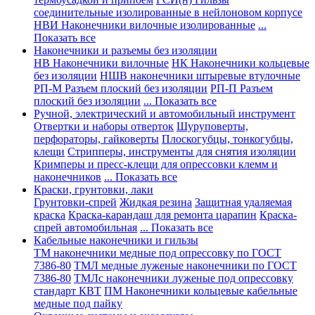
соединительные изолированные в нейлоновом корпусе
НВИ Наконечники вилочные изолированные
...
Показать все
Наконечники и разъемы без изоляции
НВ Наконечники вилочные
НК Наконечники кольцевые
без изоляции
НШВ наконечники штыревые втулочные
РП-М Разъем плоский без изоляции
РП-П Разъем
плоский без изоляции
... Показать все
Ручной, электрический и автомобильный инструмент
Отвертки и наборы отверток
Шуруповерты,
перфораторы, гайковерты
Плоскогубцы, тонкогубцы,
клещи
Стрипперы, инструменты для снятия изоляции
Кримперы и пресс-клещи для опрессовки клемм и
наконечников
... Показать все
Краски, грунтовки, лаки
Грунтовки-спрей
Жидкая резина
Защитная удаляемая
краска
Краска-карандаш для ремонта царапин
Краска-
спрей автомобильная
... Показать все
Кабельные наконечники и гильзы
ТМ наконечники медные под опрессовку по ГОСТ
7386-80
ТМЛ медные луженые наконечники по ГОСТ
7386-80
ТМЛс наконечники луженые под опрессовку
стандарт КВТ
ПМ Наконечники кольцевые кабельные
медные под пайку