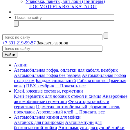
Упаковка, пакеты, зип-локи (грипперы)
ПОСМОТРЕТЬ ВЕСЬ КАТАЛОГ
+7 391 219-99-57
Заказать звонок
Акции
Автомобильная гофра, оплетки для кабеля, кембрик
Автомобильная гофра без разреза
Автомобильная гофра
с разрезом
Бандаж спиральный
Гибкая оплетка (змеиная
кожа)
ПВХ кембрик
... Показать все
Клей, клеевые составы, герметики
Клей-герметик для лобовых стекол и химия
Анаэробные
автомобильные герметики
Фиксаторы резьбы и
герметики
Герметик автомобильный, формирователь
прокладок
Аэрозольный клей
... Показать все
Автомобильная химия для мойки
Автовоск для полировки
Автошампуни для
бесконтактной мойки
Автошампуни для ручной мойки