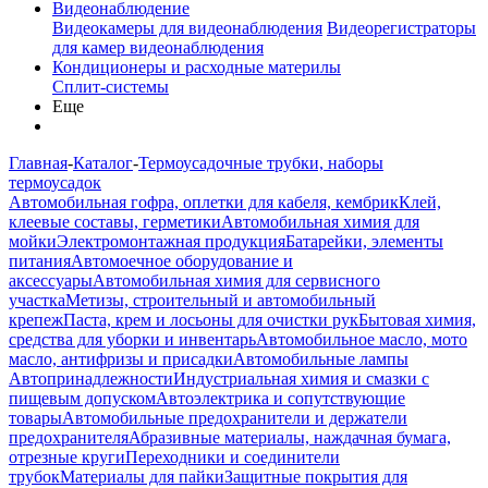
Видеонаблюдение
Видеокамеры для видеонаблюдения
Видеорегистраторы
для камер видеонаблюдения
Кондиционеры и расходные материлы
Сплит-системы
Еще
Главная
-
Каталог
-
Термоусадочные трубки, наборы
термоусадок
Автомобильная гофра, оплетки для кабеля, кембрик
Клей,
клеевые составы, герметики
Автомобильная химия для
мойки
Электромонтажная продукция
Батарейки, элементы
питания
Автомоечное оборудование и
аксессуары
Автомобильная химия для сервисного
участка
Метизы, строительный и автомобильный
крепеж
Паста, крем и лосьоны для очистки рук
Бытовая химия,
средства для уборки и инвентарь
Автомобильное масло, мото
масло, антифризы и присадки
Автомобильные лампы
Автопринадлежности
Индустриальная химия и смазки с
пищевым допуском
Автоэлектрика и сопутствующие
товары
Автомобильные предохранители и держатели
предохранителя
Абразивные материалы, наждачная бумага,
отрезные круги
Переходники и соединители
трубок
Материалы для пайки
Защитные покрытия для