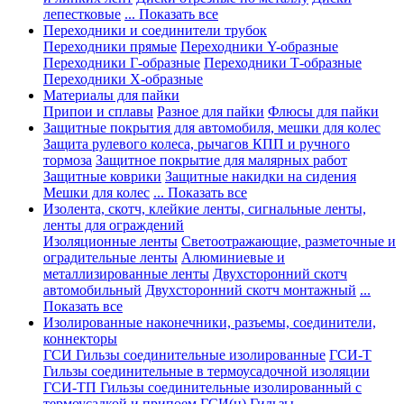
лепестковые
... Показать все
Переходники и соединители трубок
Переходники прямые
Переходники Y-образные
Переходники Г-образные
Переходники Т-образные
Переходники Х-образные
Материалы для пайки
Припои и сплавы
Разное для пайки
Флюсы для пайки
Защитные покрытия для автомобиля, мешки для колес
Защита рулевого колеса, рычагов КПП и ручного
тормоза
Защитное покрытие для малярных работ
Защитные коврики
Защитные накидки на сидения
Мешки для колес
... Показать все
Изолента, скотч, клейкие ленты, сигнальные ленты,
ленты для ограждений
Изоляционные ленты
Светоотражающие, разметочные и
оградительные ленты
Алюминиевые и
металлизированные ленты
Двухсторонний скотч
автомобильный
Двухсторонний скотч монтажный
...
Показать все
Изолированные наконечники, разъемы, соединители,
коннекторы
ГСИ Гильзы соединительные изолированные
ГСИ-Т
Гильзы соединительные в термоусадочной изоляции
ГСИ-ТП Гильзы соединительные изолированный с
термоусадкой и припоем
ГСИ(н) Гильзы