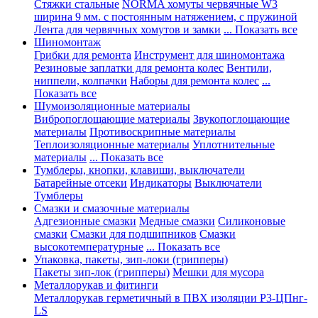
Стяжки стальные
NORMA хомуты червячные W3
ширина 9 мм. с постоянным натяжением, с пружиной
Лента для червячных хомутов и замки
... Показать все
Шиномонтаж
Грибки для ремонта
Инструмент для шиномонтажа
Резиновые заплатки для ремонта колес
Вентили,
ниппели, колпачки
Наборы для ремонта колес
...
Показать все
Шумоизоляционные материалы
Вибропоглощающие материалы
Звукопоглощающие
материалы
Противоскрипные материалы
Теплоизоляционные материалы
Уплотнительные
материалы
... Показать все
Тумблеры, кнопки, клавиши, выключатели
Батарейные отсеки
Индикаторы
Выключатели
Тумблеры
Смазки и смазочные материалы
Адгезионные смазки
Медные смазки
Силиконовые
смазки
Смазки для подшипников
Смазки
высокотемпературные
... Показать все
Упаковка, пакеты, зип-локи (грипперы)
Пакеты зип-лок (грипперы)
Мешки для мусора
Металлорукав и фитинги
Металлорукав герметичный в ПВХ изоляции Р3-ЦПнг-
LS