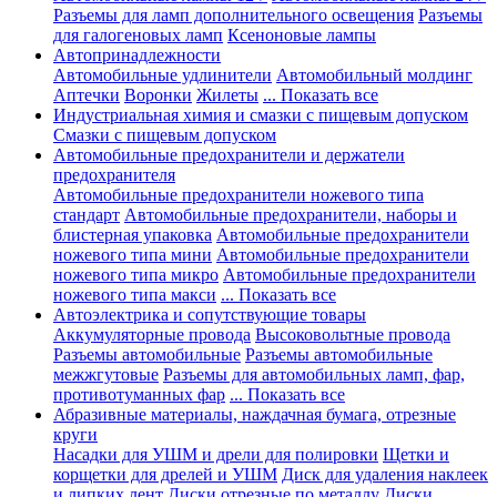
Разъемы для ламп дополнительного освещения
Разъемы
для галогеновых ламп
Ксеноновые лампы
Автопринадлежности
Автомобильные удлинители
Автомобильный молдинг
Аптечки
Воронки
Жилеты
... Показать все
Индустриальная химия и смазки с пищевым допуском
Смазки с пищевым допуском
Автомобильные предохранители и держатели
предохранителя
Автомобильные предохранители ножевого типа
стандарт
Автомобильные предохранители, наборы и
блистерная упаковка
Автомобильные предохранители
ножевого типа мини
Автомобильные предохранители
ножевого типа микро
Автомобильные предохранители
ножевого типа макси
... Показать все
Автоэлектрика и сопутствующие товары
Аккумуляторные провода
Высоковольтные провода
Разъемы автомобильные
Разъемы автомобильные
межжгутовые
Разъемы для автомобильных ламп, фар,
противотуманных фар
... Показать все
Абразивные материалы, наждачная бумага, отрезные
круги
Насадки для УШМ и дрели для полировки
Щетки и
корщетки для дрелей и УШМ
Диск для удаления наклеек
и липких лент
Диски отрезные по металлу
Диски