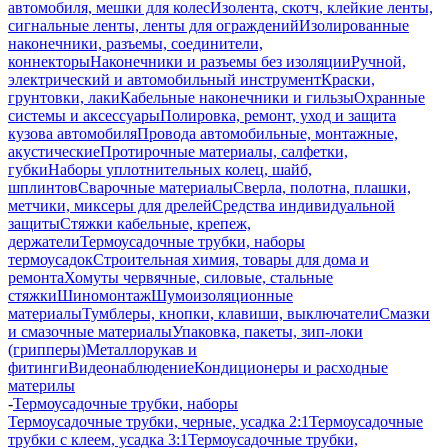
автомобиля, мешки для колес
Изолента, скотч, клейкие ленты,
сигнальные ленты, ленты для ограждений
Изолированные
наконечники, разъемы, соединители,
коннекторы
Наконечники и разъемы без изоляции
Ручной,
электрический и автомобильный инструмент
Краски,
грунтовки, лаки
Кабельные наконечники и гильзы
Охранные
системы и аксессуары
Полировка, ремонт, уход и защита
кузова автомобиля
Провода автомобильные, монтажные,
акустические
Протирочные материалы, салфетки,
губки
Наборы уплотнительных колец, шайб,
шплинтов
Сварочные материалы
Сверла, полотна, плашки,
метчики, миксеры для дрелей
Средства индивидуальной
защиты
Стяжки кабельные, крепеж,
держатели
Термоусадочные трубки, наборы
термоусадок
Строительная химия, товары для дома и
ремонта
Хомуты червячные, силовые, стальные
стяжки
Шиномонтаж
Шумоизоляционные
материалы
Тумблеры, кнопки, клавиши, выключатели
Смазки
и смазочные материалы
Упаковка, пакеты, зип-локи
(грипперы)
Металлорукав и
фитинги
Видеонаблюдение
Кондиционеры и расходные
материлы
-
Термоусадочные трубки, наборы
Термоусадочные трубки, черные, усадка 2:1
Термоусадочные
трубки с клеем, усадка 3:1
Термоусадочные трубки,