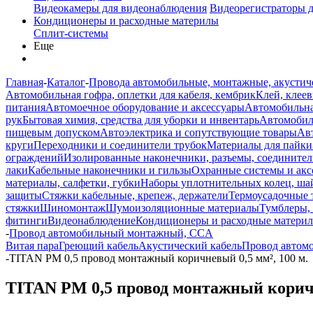
Видеокамеры для видеонаблюдения
Видеорегистраторы 
Кондиционеры и расходные материлы
Сплит-системы
Еще
Главная
-
Каталог
-
Провода автомобильные, монтажные, акустич
Автомобильная гофра, оплетки для кабеля, кембрик
Клей, клеев
питания
Автомоечное оборудование и аксессуары
Автомобильна
рук
Бытовая химия, средства для уборки и инвентарь
Автомобиль
пищевым допуском
Автоэлектрика и сопутствующие товары
Ав
круги
Переходники и соединители трубок
Материалы для пайки
ограждений
Изолированные наконечники, разъемы, соединител
лаки
Кабельные наконечники и гильзы
Охранные системы и акс
материалы, салфетки, губки
Наборы уплотнительных колец, ша
защиты
Стяжки кабельные, крепеж, держатели
Термоусадочные 
стяжки
Шиномонтаж
Шумоизоляционные материалы
Тумблеры,
фитинги
Видеонаблюдение
Кондиционеры и расходные матери
-
Провод автомобильный монтажный, CCA
Витая пара
Греющий кабель
Акустический кабель
Провод автом
-
TITAN PM 0,5 провод монтажный коричневый 0,5 мм², 100 м.
TITAN PM 0,5 провод монтажный коричн