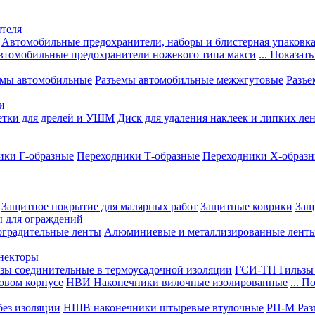
теля
Автомобильные предохранители, наборы и блистерная упаковк
втомобильные предохранители ножевого типа макси
... Показать
емы автомобильные
Разъемы автомобильные межжгутовые
Разъе
и
етки для дрелей и УШМ
Диск для удаления наклеек и липких ле
ики Г-образные
Переходники Т-образные
Переходники Х-образ
Защитное покрытие для малярных работ
Защитные коврики
Защ
ы для ограждений
оградительные ленты
Алюминиевые и металлизированные лент
ннекторы
зы соединительные в термоусадочной изоляции
ГСИ-ТП Гильзы 
овом корпусе
НВИ Наконечники вилочные изолированные
... П
ез изоляции
НШВ наконечники штыревые втулочные
РП-М Раз