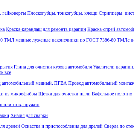
, гайковерты
Плоскогубцы, тонкогубцы, клещи
Стрипперы, инст
ска
Краска-карандаш для ремонта царапин
Краска-спрей автомоб
80
ТМЛ медные луженые наконечники по ГОСТ 7386-80
ТМЛс на
крытия
Глина для очистки кузова автомобиля
Удалители царапин
ть все
 автомобильный медный, ПГВА
Провод автомобильный монта
ки из микрофибры
Щетки для очистки пыли
Вафельное полотно
 шплинтов, пружин
варки
Химия для сварки
ля дрелей
Оснастка и приспособления для дрелей
Сверла по сте