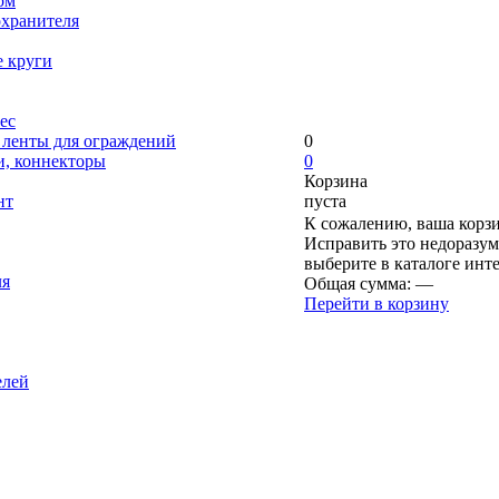
ом
охранителя
е круги
ес
, ленты для ограждений
0
и, коннекторы
0
Корзина
нт
пуста
К сожалению, ваша корзи
Исправить это недоразум
выберите в каталоге инт
ля
Общая сумма:
—
Перейти в корзину
елей