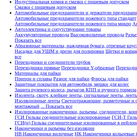
Индустриальная химия и смазки с пищевым допуском
Смазки с пищевым допуском
Автомобильные предохранители и держатели предохрани
Автомобильные предохранители ножевого типа стандарт
Автомобильные предохранители ножевого типа микро
А
Автоэлектрика и сопутствующие товары
Аккумуляторные провода
Высоковольтные провода
Разъ
Показать все
Абразивные материалы, наждачная бумага, отрезные круг
Насадки для УШМ и дрели для полировки
Щетки и корщ
все
Переходники и соединители трубок
Переходники прямые
Переходники Y-образные
Переходн
Материалы для пайки
Припои и сплавы
Разное для пайки
Флюсы для пайки
Защитные покрытия для автомобиля, мешки для колес
Защита рулевого колеса, рычагов КПП и ручного тормоза
Изолента, скотч, клейкие ленты, сигнальные ленты, лент
Изоляционные ленты
Светоотражающие, разметочные и 
монтажный
... Показать все
Изолированные наконечники, разъемы, соединители, ко
ГСИ Гильзы соединительные изолированные
ГСИ-Т Гиль
ГСИ(н) Гильзы соединительные изолированные в нейлон
Наконечники и разъемы без изоляции
НВ Наконечники вилочные
НК Наконечники кольцевые б