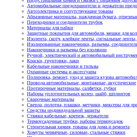
Индустриальная химия и смазки с пищевым допуск
Автомобильные предохранители и держатели пред
Автоэлектрика и сопутствующие товары
Абразивные материалы, наждачная бумага, отрезны
Переходники и соединители трубок
Материалы для пайки
Защитные покрытия для автомобиля, мешки для кол
Изолента, скотч, клейкие ленты, сигнальные ленты
Изолированные наконечники, разъемы, соединител
Наконечники и разъемы без изоляции
Ручной, электрический и автомобильный инструме
Краски, грунтовки, лаки
Кабельные наконечники и гильзы
Охранные системы и аксессуары
Полировка, ремонт, уход и защита кузова автомоби
Провода автомобильные, монтажные, акустические
Протирочные материалы, салфетки, губки
Наборы уплотнительных колец, шайб, шплинтов
Сварочные материалы
Сверла, полотна, плашки, метчики, миксеры для др
Средства индивидуальной защиты
Стяжки кабельные, крепеж, держатели
Термоусадочные трубки, наборы термоусадок
Строительная химия, товары для дома и ремонта
Хомуты червячные, силовые, стальные стяжки