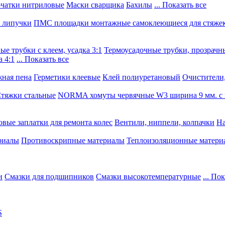
чатки нитриловые
Маски сварщика
Бахилы
... Показать все
, липучки
ПМС площадки монтажные самоклеющиеся для стяже
е трубки с клеем, усадка 3:1
Термоусадочные трубки, прозрачны
 4:1
... Показать все
ная пена
Герметики клеевые
Клей полиуретановый
Очистители,
тяжки стальные
NORMA хомуты червячные W3 ширина 9 мм. с 
овые заплатки для ремонта колес
Вентили, ниппели, колпачки
На
риалы
Противоскрипные материалы
Теплоизоляционные матери
и
Смазки для подшипников
Смазки высокотемпературные
... По
S