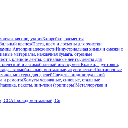
монтажная продукция
Батарейки, элементы
обильный крепеж
Паста, крем и лосьоны для очистки
 лампы
Автопринадлежности
Индустриальная химия и смазки с
ивные материалы, наждачная бумага, отрезные
скотч, клейкие ленты, сигнальные ленты, ленты для
ктрический и автомобильный инструмент
Краски, грунтовки,
вода автомобильные, монтажные, акустические
Протирочные
тчики, миксеры для дрелей
Средства индивидуальной
а и ремонта
Хомуты червячные, силовые, стальные
паковка, пакеты, зип-локи (грипперы)
Металлорукав и
и, CCA
Провод монтажный, Cu