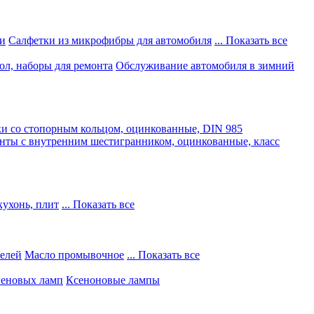
и
Салфетки из микрофибры для автомобиля
... Показать все
ол, наборы для ремонта
Обслуживание автомобиля в зимний
и со стопорным кольцом, оцинкованные, DIN 985
нты с внутренним шестигранником, оцинкованные, класс
кухонь, плит
... Показать все
телей
Масло промывочное
... Показать все
геновых ламп
Ксеноновые лампы