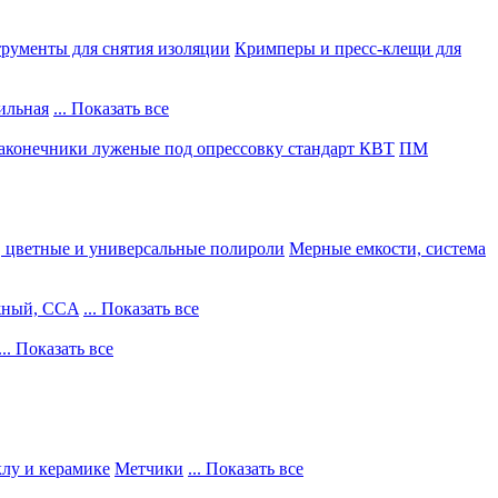
рументы для снятия изоляции
Кримперы и пресс-клещи для
ильная
... Показать все
конечники луженые под опрессовку стандарт КВТ
ПМ
, цветные и универсальные полироли
Мерные емкости, система
жный, CCA
... Показать все
... Показать все
клу и керамике
Метчики
... Показать все