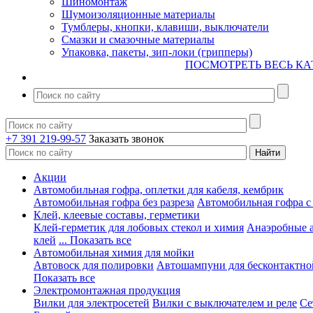
Шиномонтаж
Шумоизоляционные материалы
Тумблеры, кнопки, клавиши, выключатели
Смазки и смазочные материалы
Упаковка, пакеты, зип-локи (грипперы)
ПОСМОТРЕТЬ ВЕСЬ КА
+7 391 219-99-57
Заказать звонок
Акции
Автомобильная гофра, оплетки для кабеля, кембрик
Автомобильная гофра без разреза
Автомобильная гофра с
Клей, клеевые составы, герметики
Клей-герметик для лобовых стекол и химия
Анаэробные 
клей
... Показать все
Автомобильная химия для мойки
Автовоск для полировки
Автошампуни для бесконтактно
Показать все
Электромонтажная продукция
Вилки для электросетей
Вилки с выключателем и реле
Се