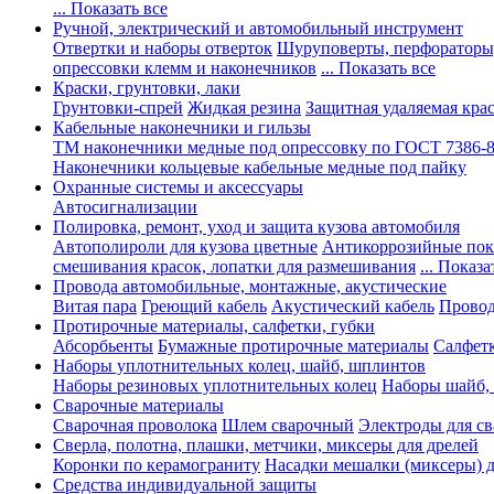
... Показать все
Ручной, электрический и автомобильный инструмент
Отвертки и наборы отверток
Шуруповерты, перфораторы
опрессовки клемм и наконечников
... Показать все
Краски, грунтовки, лаки
Грунтовки-спрей
Жидкая резина
Защитная удаляемая кра
Кабельные наконечники и гильзы
ТМ наконечники медные под опрессовку по ГОСТ 7386-
Наконечники кольцевые кабельные медные под пайку
Охранные системы и аксессуары
Автосигнализации
Полировка, ремонт, уход и защита кузова автомобиля
Автополироли для кузова цветные
Антикоррозийные по
смешивания красок, лопатки для размешивания
... Показа
Провода автомобильные, монтажные, акустические
Витая пара
Греющий кабель
Акустический кабель
Провод
Протирочные материалы, салфетки, губки
Абсорбьенты
Бумажные протирочные материалы
Салфет
Наборы уплотнительных колец, шайб, шплинтов
Наборы резиновых уплотнительных колец
Наборы шайб,
Сварочные материалы
Сварочная проволока
Шлем сварочный
Электроды для с
Сверла, полотна, плашки, метчики, миксеры для дрелей
Коронки по керамограниту
Насадки мешалки (миксеры) д
Средства индивидуальной защиты