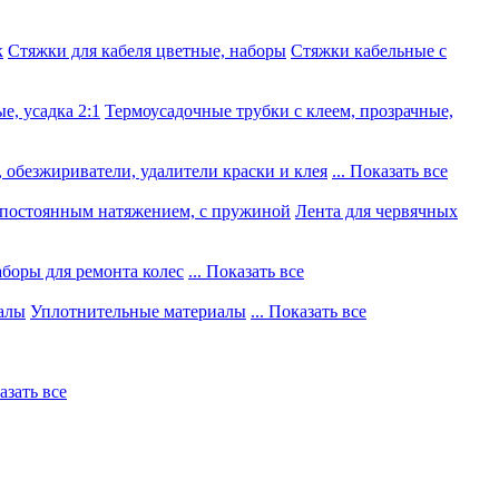
к
Стяжки для кабеля цветные, наборы
Стяжки кабельные с
е, усадка 2:1
Термоусадочные трубки с клеем, прозрачные,
 обезжириватели, удалители краски и клея
... Показать все
постоянным натяжением, с пружиной
Лента для червячных
боры для ремонта колес
... Показать все
алы
Уплотнительные материалы
... Показать все
казать все