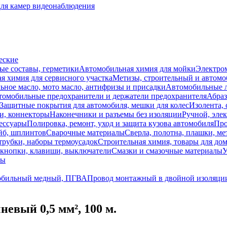
для камер видеонаблюдения
еские
ые составы, герметики
Автомобильная химия для мойки
Электро
я химия для сервисного участка
Метизы, строительный и автом
ное масло, мото масло, антифризы и присадки
Автомобильные
томобильные предохранители и держатели предохранителя
Абраз
Защитные покрытия для автомобиля, мешки для колес
Изолента, 
и, коннекторы
Наконечники и разъемы без изоляции
Ручной, эле
ессуары
Полировка, ремонт, уход и защита кузова автомобиля
Про
йб, шплинтов
Сварочные материалы
Сверла, полотна, плашки, ме
трубки, наборы термоусадок
Строительная химия, товары для дом
 кнопки, клавиши, выключатели
Смазки и смазочные материалы
У
лы
обильный медный, ПГВА
Провод монтажный в двойной изоляци
евый 0,5 мм², 100 м.