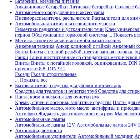
Батарейки, элементы питания
Алкалиновые батарейки
Литиевые батарейки
Солевые ба
Автомоечное оборудование и аксессуары
Пневмораспылители, распылители
Распылители для хим
Автомобильная химия для сервисного участка
Герметики радиатора и устранители течи
Клеи универсал
период
Обслуживание тормозной системы
... Показать вс
Метизы, строительный и автомобильный крепеж
Анкерная техника
Анкер клиновой с гайкой
Анкерный бо
Болты
Болты с полной резьбой, шестигранная головка, 
Гайки
Гайки шестигранные со стандартной метрической 
Винты
Винты с потайной головкой, оцинкованные, DIN 
прочности 8.8, DIN 912
Гвозди
Гвозди строительные
... Показать все
Бытовая химия, средства для уборки и инвентарь
Средства для туалетов и очистки труб
Средства для стир
Паста, крем и лосьоны для очистки рук
Кремы, спреи и лосьоны, защитные средства
Пасты для о
Автомобильное масло, мото масло, антифризы и присадк
Антифриз
Жидкость для гидроусилителя руля
Масло мото
Автомобильные лампы
Автомобильные лампы 12V
Автомобильные лампы 24V
Автопринадлежности
Автомобильные удлинители
Автомобильный молдинг
Ап