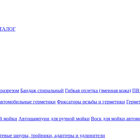
ТАЛОГ
 разрезом
Бандаж спиральный
Гибкая оплетка (змеиная кожа)
ПВ
автомобильные герметики
Фиксаторы резьбы и герметики
Герме
й мойки
Автошампуни для ручной мойки
Воск для мойки автом
тевые шнуры, тройники, адаптеры и удлинители