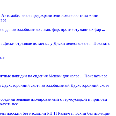
а
Автомобильные предохранители ножевого типа мини
 все
мы для автомобильных ламп, фар, противотуманных фар
...
нт
Диски отрезные по металлу
Диски лепестковые
... Показать
ные
итные накидки на сидения
Мешки для колес
... Показать все
ы
Двухсторонний скотч автомобильный
Двухсторонний скотч
соединительные изолированный с термоусадкой и припоем
оказать все
ъем плоский без изоляции
РП-П Разъем плоский без изоляции