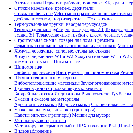
Антисептики
Перчатки рабочие, тканевые, ХБ, краги
Пер
Стяжки кабельные, крепеж, держатели
Стяжки кабельные
Velcro многоразовые тканевые стяжки
дюбель пистоном, под отверстие
... Показать все
Термоусадочные трубки, наборы термоусадок
Термоусадочные трубки, черные, усадка 2:1
Термоусадочны
усадка 3:1
Термоусадочные трубки с клеем, черные, усадка
Строительная химия, товары для дома и ремонта
Герметики силиконовые санитарные и акриловые
Монтаж
Хомуты червячные, силовые, стальные стяжки
Хомуты червячные W1 и W2
Хомуты силовые W1 и W2
С
хомутов и замки
... Показать все
Шиномонтаж
Грибки для ремонта
Инструмент для шиномонтажа
Резин
Шумоизоляционные материалы
Вибропоглощающие материалы
Звукопоглощающие мате
Тумблеры, кнопки, клавиши, выключатели
Батарейные отсеки
Индикаторы
Выключатели
Тумблеры
Смазки и смазочные материалы
Адгезионные смазки
Медные смазки
Силиконовые смазк
Упаковка, пакеты, зип-локи (грипперы)
Пакеты зип-лок (грипперы)
Мешки для мусора
Металлорукав и фитинги
Металлорукав герметичный в ПВХ изоляции Р3-ЦПнг-L
Видеонаблюдение