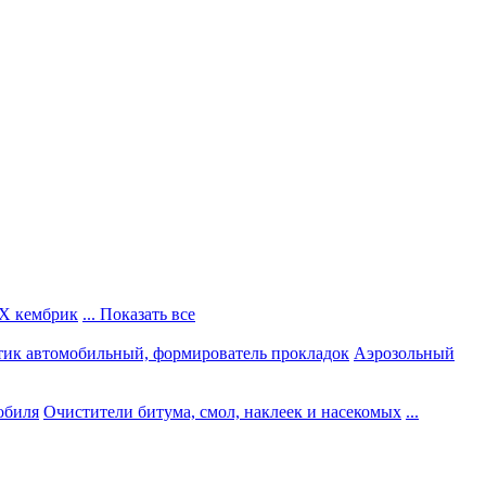
Х кембрик
... Показать все
тик автомобильный, формирователь прокладок
Аэрозольный
обиля
Очистители битума, смол, наклеек и насекомых
...