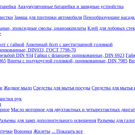
тарейки
Аккумуляторные батарейки и зарядные устройства
чистки
Замша для протирки автомобиля
Пенообразующие насадк
ьные, эпоксидные смолы, цианоакрилаты
Клей для лобовых стек
е
лт с гайкой
Анкерный болт с шестигранной головкой
оцинкованные, DIN933, ГОСТ 7798-70
резьбой DIN 934
Гайки с фланцем, оцинкованные, DIN 6923
Гайк
965
Винты с полукруглой головкой, оцинкованные, DIN 7985
Ви
ки
Жидкое мыло
Средства для мытья посуды
Средства для мытья 
чистки рук
и
рное
Масло моторное для двухтактных и четырехтактных двига
Разъемы для ламп дополнительного освещения
Разъемы для гало
течки
Воронки
Жилеты
... Показать все