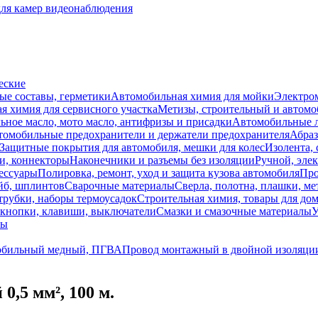
для камер видеонаблюдения
еские
ые составы, герметики
Автомобильная химия для мойки
Электро
я химия для сервисного участка
Метизы, строительный и автом
ное масло, мото масло, антифризы и присадки
Автомобильные
томобильные предохранители и держатели предохранителя
Абраз
Защитные покрытия для автомобиля, мешки для колес
Изолента, 
и, коннекторы
Наконечники и разъемы без изоляции
Ручной, эле
ессуары
Полировка, ремонт, уход и защита кузова автомобиля
Про
йб, шплинтов
Сварочные материалы
Сверла, полотна, плашки, ме
трубки, наборы термоусадок
Строительная химия, товары для дом
 кнопки, клавиши, выключатели
Смазки и смазочные материалы
У
лы
обильный медный, ПГВА
Провод монтажный в двойной изоляци
,5 мм², 100 м.