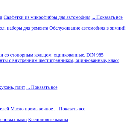
и
Салфетки из микрофибры для автомобиля
... Показать все
ол, наборы для ремонта
Обслуживание автомобиля в зимний
и со стопорным кольцом, оцинкованные, DIN 985
нты с внутренним шестигранником, оцинкованные, класс
кухонь, плит
... Показать все
телей
Масло промывочное
... Показать все
геновых ламп
Ксеноновые лампы