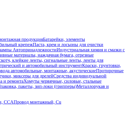
монтажная продукция
Батарейки, элементы
обильный крепеж
Паста, крем и лосьоны для очистки
 лампы
Автопринадлежности
Индустриальная химия и смазки с
ивные материалы, наждачная бумага, отрезные
скотч, клейкие ленты, сигнальные ленты, ленты для
ктрический и автомобильный инструмент
Краски, грунтовки,
вода автомобильные, монтажные, акустические
Протирочные
тчики, миксеры для дрелей
Средства индивидуальной
а и ремонта
Хомуты червячные, силовые, стальные
паковка, пакеты, зип-локи (грипперы)
Металлорукав и
и, CCA
Провод монтажный, Cu