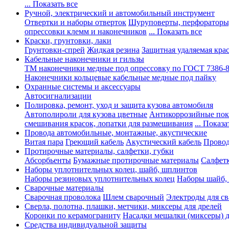
... Показать все
Ручной, электрический и автомобильный инструмент
Отвертки и наборы отверток
Шуруповерты, перфораторы
опрессовки клемм и наконечников
... Показать все
Краски, грунтовки, лаки
Грунтовки-спрей
Жидкая резина
Защитная удаляемая кра
Кабельные наконечники и гильзы
ТМ наконечники медные под опрессовку по ГОСТ 7386-
Наконечники кольцевые кабельные медные под пайку
Охранные системы и аксессуары
Автосигнализации
Полировка, ремонт, уход и защита кузова автомобиля
Автополироли для кузова цветные
Антикоррозийные по
смешивания красок, лопатки для размешивания
... Показа
Провода автомобильные, монтажные, акустические
Витая пара
Греющий кабель
Акустический кабель
Провод
Протирочные материалы, салфетки, губки
Абсорбьенты
Бумажные протирочные материалы
Салфет
Наборы уплотнительных колец, шайб, шплинтов
Наборы резиновых уплотнительных колец
Наборы шайб,
Сварочные материалы
Сварочная проволока
Шлем сварочный
Электроды для с
Сверла, полотна, плашки, метчики, миксеры для дрелей
Коронки по керамограниту
Насадки мешалки (миксеры) д
Средства индивидуальной защиты