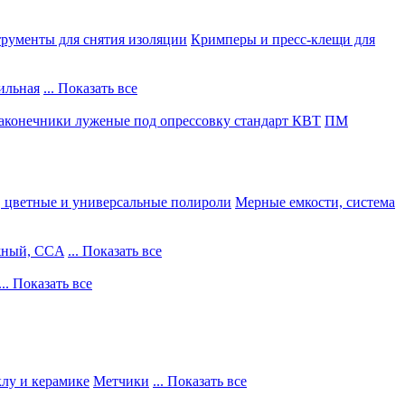
рументы для снятия изоляции
Кримперы и пресс-клещи для
ильная
... Показать все
конечники луженые под опрессовку стандарт КВТ
ПМ
, цветные и универсальные полироли
Мерные емкости, система
жный, CCA
... Показать все
... Показать все
клу и керамике
Метчики
... Показать все