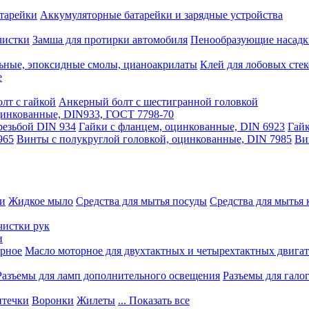
тарейки
Аккумуляторные батарейки и зарядные устройства
чистки
Замша для протирки автомобиля
Пенообразующие насадк
ьные, эпоксидные смолы, цианоакрилаты
Клей для лобовых стек
е
лт с гайкой
Анкерный болт с шестигранной головкой
оцинкованные, DIN933, ГОСТ 7798-70
резьбой DIN 934
Гайки с фланцем, оцинкованные, DIN 6923
Гайк
965
Винты с полукруглой головкой, оцинкованные, DIN 7985
Ви
ки
Жидкое мыло
Средства для мытья посуды
Средства для мытья 
чистки рук
и
рное
Масло моторное для двухтактных и четырехтактных двига
Разъемы для ламп дополнительного освещения
Разъемы для гало
течки
Воронки
Жилеты
... Показать все