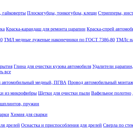
, гайковерты
Плоскогубцы, тонкогубцы, клещи
Стрипперы, инст
ска
Краска-карандаш для ремонта царапин
Краска-спрей автомоб
80
ТМЛ медные луженые наконечники по ГОСТ 7386-80
ТМЛс на
крытия
Глина для очистки кузова автомобиля
Удалители царапин
ть все
 автомобильный медный, ПГВА
Провод автомобильный монта
ки из микрофибры
Щетки для очистки пыли
Вафельное полотно
 шплинтов, пружин
варки
Химия для сварки
ля дрелей
Оснастка и приспособления для дрелей
Сверла по сте