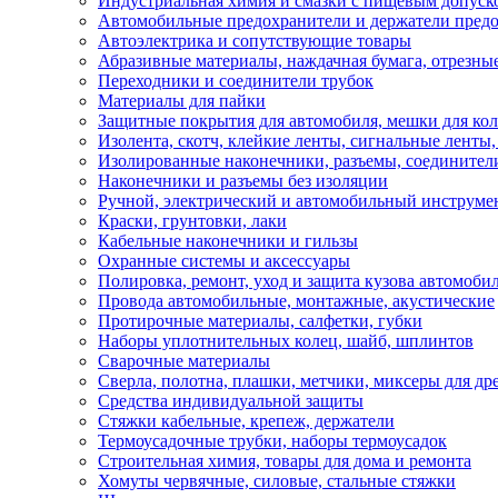
Индустриальная химия и смазки с пищевым допуск
Автомобильные предохранители и держатели пред
Автоэлектрика и сопутствующие товары
Абразивные материалы, наждачная бумага, отрезны
Переходники и соединители трубок
Материалы для пайки
Защитные покрытия для автомобиля, мешки для кол
Изолента, скотч, клейкие ленты, сигнальные ленты
Изолированные наконечники, разъемы, соединител
Наконечники и разъемы без изоляции
Ручной, электрический и автомобильный инструме
Краски, грунтовки, лаки
Кабельные наконечники и гильзы
Охранные системы и аксессуары
Полировка, ремонт, уход и защита кузова автомоби
Провода автомобильные, монтажные, акустические
Протирочные материалы, салфетки, губки
Наборы уплотнительных колец, шайб, шплинтов
Сварочные материалы
Сверла, полотна, плашки, метчики, миксеры для др
Средства индивидуальной защиты
Стяжки кабельные, крепеж, держатели
Термоусадочные трубки, наборы термоусадок
Строительная химия, товары для дома и ремонта
Хомуты червячные, силовые, стальные стяжки