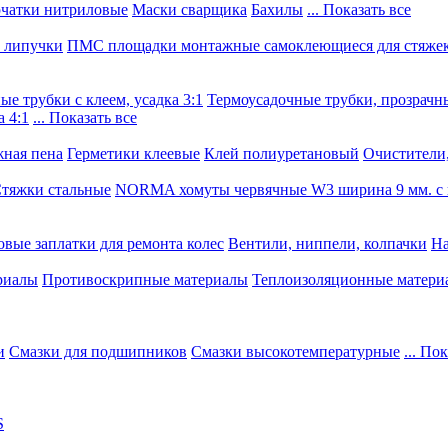
чатки нитриловые
Маски сварщика
Бахилы
... Показать все
, липучки
ПМС площадки монтажные самоклеющиеся для стяже
е трубки с клеем, усадка 3:1
Термоусадочные трубки, прозрачны
 4:1
... Показать все
ная пена
Герметики клеевые
Клей полиуретановый
Очистители,
тяжки стальные
NORMA хомуты червячные W3 ширина 9 мм. с 
овые заплатки для ремонта колес
Вентили, ниппели, колпачки
На
риалы
Противоскрипные материалы
Теплоизоляционные матери
и
Смазки для подшипников
Смазки высокотемпературные
... По
S