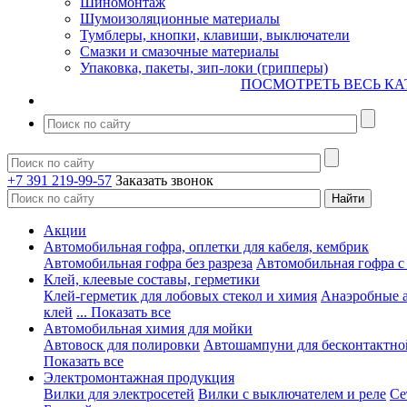
Шиномонтаж
Шумоизоляционные материалы
Тумблеры, кнопки, клавиши, выключатели
Смазки и смазочные материалы
Упаковка, пакеты, зип-локи (грипперы)
ПОСМОТРЕТЬ ВЕСЬ КА
+7 391 219-99-57
Заказать звонок
Акции
Автомобильная гофра, оплетки для кабеля, кембрик
Автомобильная гофра без разреза
Автомобильная гофра с
Клей, клеевые составы, герметики
Клей-герметик для лобовых стекол и химия
Анаэробные 
клей
... Показать все
Автомобильная химия для мойки
Автовоск для полировки
Автошампуни для бесконтактно
Показать все
Электромонтажная продукция
Вилки для электросетей
Вилки с выключателем и реле
Се