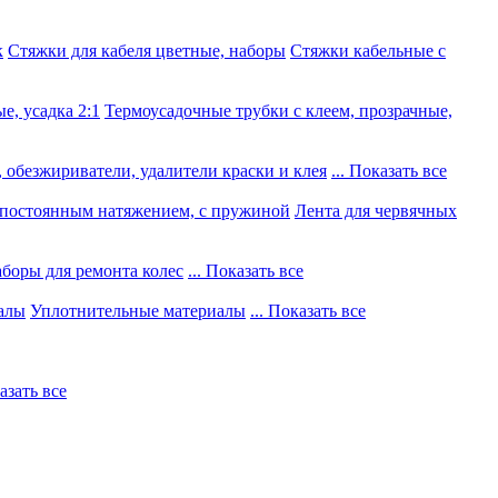
к
Стяжки для кабеля цветные, наборы
Стяжки кабельные с
е, усадка 2:1
Термоусадочные трубки с клеем, прозрачные,
 обезжириватели, удалители краски и клея
... Показать все
постоянным натяжением, с пружиной
Лента для червячных
боры для ремонта колес
... Показать все
алы
Уплотнительные материалы
... Показать все
казать все