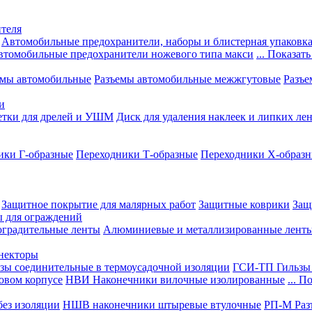
теля
Автомобильные предохранители, наборы и блистерная упаковк
втомобильные предохранители ножевого типа макси
... Показать
емы автомобильные
Разъемы автомобильные межжгутовые
Разъе
и
етки для дрелей и УШМ
Диск для удаления наклеек и липких ле
ики Г-образные
Переходники Т-образные
Переходники Х-образ
Защитное покрытие для малярных работ
Защитные коврики
Защ
ы для ограждений
оградительные ленты
Алюминиевые и металлизированные лент
ннекторы
зы соединительные в термоусадочной изоляции
ГСИ-ТП Гильзы 
овом корпусе
НВИ Наконечники вилочные изолированные
... П
ез изоляции
НШВ наконечники штыревые втулочные
РП-М Раз