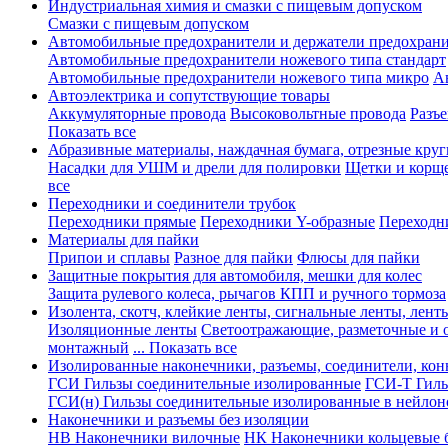
Индустриальная химия и смазки с пищевым допуском
Смазки с пищевым допуском
Автомобильные предохранители и держатели предохрани
Автомобильные предохранители ножевого типа стандарт
Автомобильные предохранители ножевого типа микро
А
Автоэлектрика и сопутствующие товары
Аккумуляторные провода
Высоковольтные провода
Разъ
Показать все
Абразивные материалы, наждачная бумага, отрезные круг
Насадки для УШМ и дрели для полировки
Щетки и корщ
все
Переходники и соединители трубок
Переходники прямые
Переходники Y-образные
Переходн
Материалы для пайки
Припои и сплавы
Разное для пайки
Флюсы для пайки
Защитные покрытия для автомобиля, мешки для колес
Защита рулевого колеса, рычагов КПП и ручного тормоза
Изолента, скотч, клейкие ленты, сигнальные ленты, лент
Изоляционные ленты
Светоотражающие, разметочные и 
монтажный
... Показать все
Изолированные наконечники, разъемы, соединители, ко
ГСИ Гильзы соединительные изолированные
ГСИ-Т Гиль
ГСИ(н) Гильзы соединительные изолированные в нейлон
Наконечники и разъемы без изоляции
НВ Наконечники вилочные
НК Наконечники кольцевые б