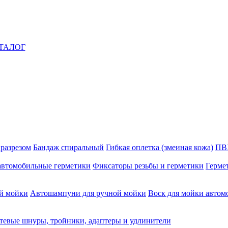
ТАЛОГ
 разрезом
Бандаж спиральный
Гибкая оплетка (змеиная кожа)
ПВ
автомобильные герметики
Фиксаторы резьбы и герметики
Герме
й мойки
Автошампуни для ручной мойки
Воск для мойки автом
тевые шнуры, тройники, адаптеры и удлинители