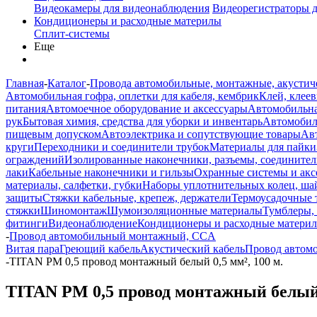
Видеокамеры для видеонаблюдения
Видеорегистраторы 
Кондиционеры и расходные материлы
Сплит-системы
Еще
Главная
-
Каталог
-
Провода автомобильные, монтажные, акустич
Автомобильная гофра, оплетки для кабеля, кембрик
Клей, клеев
питания
Автомоечное оборудование и аксессуары
Автомобильна
рук
Бытовая химия, средства для уборки и инвентарь
Автомобиль
пищевым допуском
Автоэлектрика и сопутствующие товары
Ав
круги
Переходники и соединители трубок
Материалы для пайки
ограждений
Изолированные наконечники, разъемы, соединител
лаки
Кабельные наконечники и гильзы
Охранные системы и акс
материалы, салфетки, губки
Наборы уплотнительных колец, ша
защиты
Стяжки кабельные, крепеж, держатели
Термоусадочные 
стяжки
Шиномонтаж
Шумоизоляционные материалы
Тумблеры,
фитинги
Видеонаблюдение
Кондиционеры и расходные матери
-
Провод автомобильный монтажный, CCA
Витая пара
Греющий кабель
Акустический кабель
Провод автом
-
TITAN PM 0,5 провод монтажный белый 0,5 мм², 100 м.
TITAN PM 0,5 провод монтажный белый 0