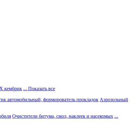
Х кембрик
... Показать все
тик автомобильный, формирователь прокладок
Аэрозольный
обиля
Очистители битума, смол, наклеек и насекомых
...