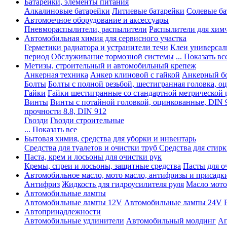
Батарейки, элементы питания
Алкалиновые батарейки
Литиевые батарейки
Солевые ба
Автомоечное оборудование и аксессуары
Пневмораспылители, распылители
Распылители для хим
Автомобильная химия для сервисного участка
Герметики радиатора и устранители течи
Клеи универсал
период
Обслуживание тормозной системы
... Показать вс
Метизы, строительный и автомобильный крепеж
Анкерная техника
Анкер клиновой с гайкой
Анкерный бо
Болты
Болты с полной резьбой, шестигранная головка, 
Гайки
Гайки шестигранные со стандартной метрической 
Винты
Винты с потайной головкой, оцинкованные, DIN 
прочности 8.8, DIN 912
Гвозди
Гвозди строительные
... Показать все
Бытовая химия, средства для уборки и инвентарь
Средства для туалетов и очистки труб
Средства для стир
Паста, крем и лосьоны для очистки рук
Кремы, спреи и лосьоны, защитные средства
Пасты для о
Автомобильное масло, мото масло, антифризы и присадк
Антифриз
Жидкость для гидроусилителя руля
Масло мото
Автомобильные лампы
Автомобильные лампы 12V
Автомобильные лампы 24V
Автопринадлежности
Автомобильные удлинители
Автомобильный молдинг
Ап