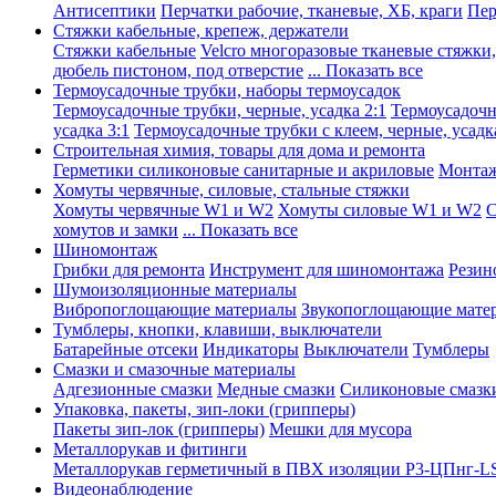
Антисептики
Перчатки рабочие, тканевые, ХБ, краги
Пер
Стяжки кабельные, крепеж, держатели
Стяжки кабельные
Velcro многоразовые тканевые стяжки
дюбель пистоном, под отверстие
... Показать все
Термоусадочные трубки, наборы термоусадок
Термоусадочные трубки, черные, усадка 2:1
Термоусадочны
усадка 3:1
Термоусадочные трубки с клеем, черные, усадка
Строительная химия, товары для дома и ремонта
Герметики силиконовые санитарные и акриловые
Монтаж
Хомуты червячные, силовые, стальные стяжки
Хомуты червячные W1 и W2
Хомуты силовые W1 и W2
С
хомутов и замки
... Показать все
Шиномонтаж
Грибки для ремонта
Инструмент для шиномонтажа
Резин
Шумоизоляционные материалы
Вибропоглощающие материалы
Звукопоглощающие мате
Тумблеры, кнопки, клавиши, выключатели
Батарейные отсеки
Индикаторы
Выключатели
Тумблеры
Смазки и смазочные материалы
Адгезионные смазки
Медные смазки
Силиконовые смазк
Упаковка, пакеты, зип-локи (грипперы)
Пакеты зип-лок (грипперы)
Мешки для мусора
Металлорукав и фитинги
Металлорукав герметичный в ПВХ изоляции Р3-ЦПнг-L
Видеонаблюдение