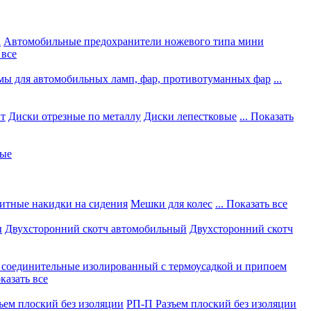
а
Автомобильные предохранители ножевого типа мини
 все
мы для автомобильных ламп, фар, противотуманных фар
...
нт
Диски отрезные по металлу
Диски лепестковые
... Показать
ные
итные накидки на сидения
Мешки для колес
... Показать все
ы
Двухсторонний скотч автомобильный
Двухсторонний скотч
соединительные изолированный с термоусадкой и припоем
оказать все
ъем плоский без изоляции
РП-П Разъем плоский без изоляции