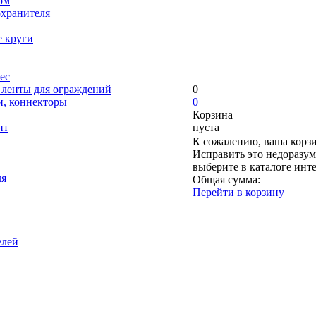
ом
охранителя
е круги
ес
, ленты для ограждений
0
и, коннекторы
0
Корзина
нт
пуста
К сожалению, ваша корзи
Исправить это недоразум
выберите в каталоге инт
ля
Общая сумма:
—
Перейти в корзину
елей